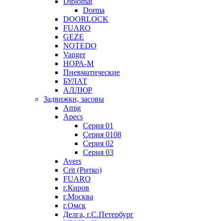
Diplomat
Dorma
DOORLOCK
FUARO
GEZE
NOTEDO
Vanger
НОРА-М
Пневматические
БУЛАТ
АЛЛЮР
Задвижки, засовы
Amig
Apecs
Серия 01
Серия 0108
Серия 02
Серия 03
Avers
Crit (Ритко)
FUARO
г.Киров
г.Москва
г.Омск
Делга, г.С.Петербург