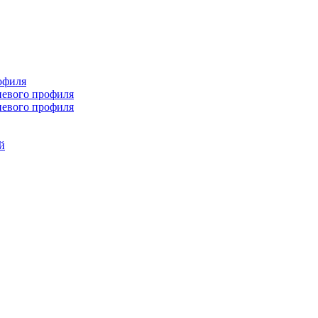
офиля
иевого профиля
иевого профиля
й