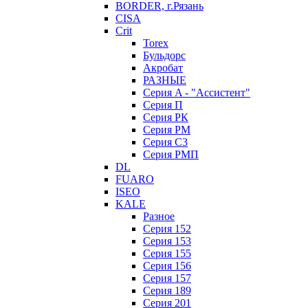
BORDER, г.Рязань
CISA
Crit
Torex
Бульдорс
Акробат
РАЗНЫЕ
Серия A - "Ассистент"
Серия П
Серия РК
Серия РМ
Серия С3
Серия РМП
DL
FUARO
ISEO
KALE
Разное
Серия 152
Серия 153
Серия 155
Серия 156
Серия 157
Серия 189
Серия 201