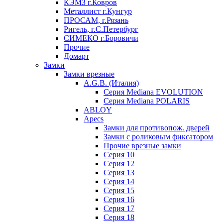
КЭМЗ г.Ковров
Металлист г.Кунгур
ПРОСАМ, г.Рязань
Ригель, г.С.Петербург
СИМЕКО г.Боровичи
Прочие
Домарт
Замки
Замки врезные
A.G.B. (Италия)
Серия Mediana EVOLUTION
Серия Mediana POLARIS
ABLOY
Apecs
Замки для противопож. дверей
Замки с роликовым фиксатором
Прочие врезные замки
Серия 10
Серия 12
Серия 13
Серия 14
Серия 15
Серия 16
Серия 17
Серия 18