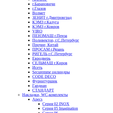
г.Барановичи
г.Глазов
Волмет
ЗЕНИТ г.Дмитровград
КЭМЗ г.Калуга
КЭМЗ г.Ковров
VIRO
ПЕНЗМАШ г.Пенза
Поливектор, г.С.Петербург
Прочие, Китай
ПРОСАМ г.Рязань
РИГЕЛЬ г.С.Петербург
Евродверь
СЕЛЬМАШ г.Киров
Исеть
Securemme цилиндры
CODE DECO
Фурнитурщик
Гардиан
СТАНДАРТ
Накладки, WC-комплекты
Apecs
Cерия 02 INOX
Cерия 05 Imagination
Cерия 06