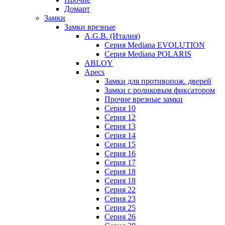
Домарт
Замки
Замки врезные
A.G.B. (Италия)
Серия Mediana EVOLUTION
Серия Mediana POLARIS
ABLOY
Apecs
Замки для противопож. дверей
Замки с роликовым фиксатором
Прочие врезные замки
Серия 10
Серия 12
Серия 13
Серия 14
Серия 15
Серия 16
Серия 17
Серия 18
Серия 18
Серия 22
Серия 23
Серия 25
Серия 26