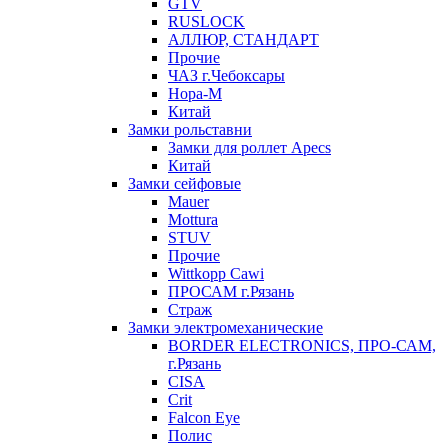
GTV
RUSLOCK
АЛЛЮР, СТАНДАРТ
Прочие
ЧАЗ г.Чебоксары
Нора-М
Китай
Замки рольставни
Замки для роллет Apecs
Китай
Замки сейфовые
Mauer
Mottura
STUV
Прочие
Wittkopp Cawi
ПРОСАМ г.Рязань
Страж
Замки электромеханические
BORDER ELECTRONICS, ПРО-САМ,
г.Рязань
CISA
Crit
Falcon Eye
Полис