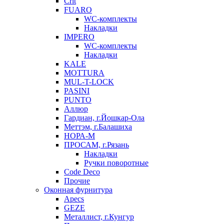
Crit
FUARO
WC-комплекты
Накладки
IMPERO
WC-комплекты
Накладки
KALE
MOTTURA
MUL-T-LOCK
PASINI
PUNTO
Аллюр
Гардиан, г.Йошкар-Ола
Меттэм, г.Балашиха
НОРА-М
ПРОСАМ, г.Рязань
Накладки
Ручки поворотные
Code Deco
Прочие
Оконная фурнитура
Apecs
GEZE
Металлист, г.Кунгур