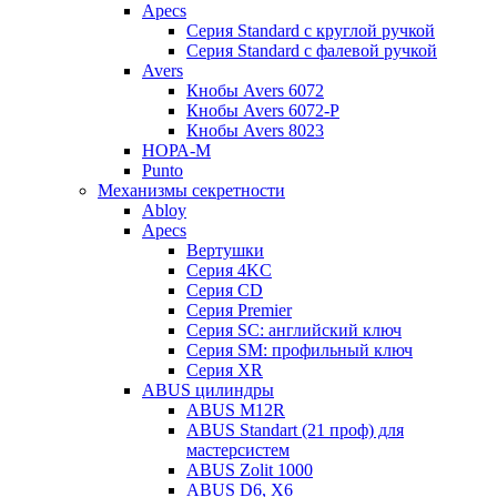
Apecs
Серия Standard с круглой ручкой
Серия Standard с фалевой ручкой
Avers
Кнобы Avers 6072
Кнобы Avers 6072-P
Кнобы Avers 8023
НОРА-М
Punto
Механизмы секретности
Abloy
Apecs
Вертушки
Серия 4KC
Серия CD
Серия Premier
Серия SC: английский ключ
Серия SM: профильный ключ
Серия XR
ABUS цилиндры
ABUS M12R
ABUS Standart (21 проф) для
мастерсистем
ABUS Zolit 1000
ABUS D6, X6