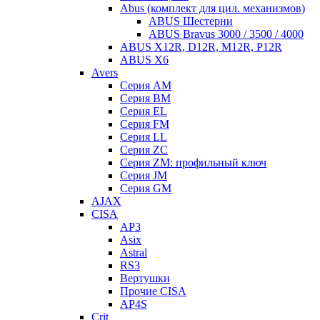
Abus (комплект для цил. механизмов)
ABUS Шестерни
ABUS Bravus 3000 / 3500 / 4000
ABUS X12R, D12R, M12R, P12R
ABUS X6
Avers
Серия AM
Серия BM
Серия EL
Серия FM
Серия LL
Серия ZC
Серия ZM: профильный ключ
Серия JM
Серия GM
AJAX
CISA
AP3
Asix
Astral
RS3
Вертушки
Прочие CISA
AP4S
Crit