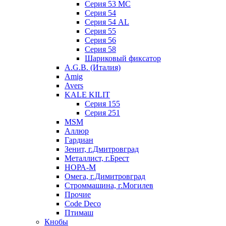
Серия 53 МC
Серия 54
Серия 54 AL
Серия 55
Серия 56
Серия 58
Шариковый фиксатор
A.G.B. (Италия)
Amig
Avers
KALE KILIT
Серия 155
Серия 251
MSM
Аллюр
Гардиан
Зенит, г.Дмитровград
Металлист, г.Брест
НОРА-М
Омега, г.Димитровград
Строммашина, г.Могилев
Прочие
Code Deco
Птимаш
Кнобы