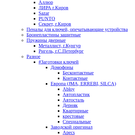
Аллюр
ЛИРА г.Киров
Sazar
PUNTO
Секрет, г.Киров
Пеналы для ключей, опечатывающие устройства
Бронепластины защитные
Пружины дверные
Металлист, г.Кунгур
Ригель, г.С.Петербург
Разное
#Заготовки ключей
Домофоны
Бесконтактные
Контактные
Европа (JMA, ERREBI, SILCA)
Abloy
Автопластик
Автосталь
Дерняк
Квартирные
крестовые
Специальные
Заводской оригинал
Apecs