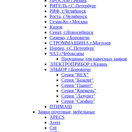
ПРОСАМ г.Рязань
РИГЕЛЬ г.С.Петербург
РИФ, г.Челябинск
Роста, г.Челябинск
Сезам-Ко г.Москва
Киров
Сенат, г.Новосибирск
Симеко, г.Боровичи
СТРОММАШИНА г.Могилев
Цербер, г.С.Петербург
ЧАЗ г.Чебоксары
Проушины для навесных замков
ЭЛЕКТРОПРИБОР г.Казань
ЭЛЬБОР г.Боровичи
Серия "REX"
Серия "Базальт"
Серия "Гранит"
Серия "Кремень"
Серия "Лазурит"
Серия "Сапфир"
ПТИМАШ
Замки почтовые, мебельные
APECS
Avers
Crit