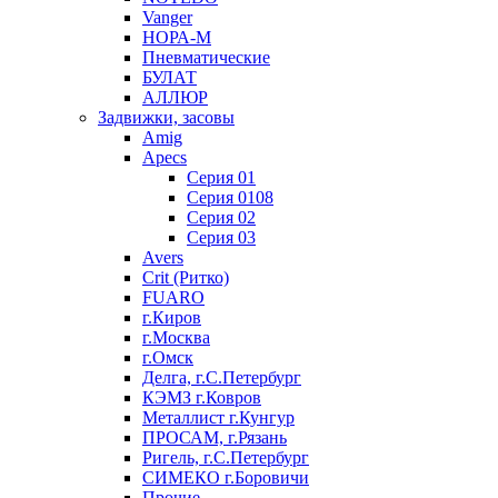
Vanger
НОРА-М
Пневматические
БУЛАТ
АЛЛЮР
Задвижки, засовы
Amig
Apecs
Серия 01
Серия 0108
Серия 02
Серия 03
Avers
Crit (Ритко)
FUARO
г.Киров
г.Москва
г.Омск
Делга, г.С.Петербург
КЭМЗ г.Ковров
Металлист г.Кунгур
ПРОСАМ, г.Рязань
Ригель, г.С.Петербург
СИМЕКО г.Боровичи
Прочие