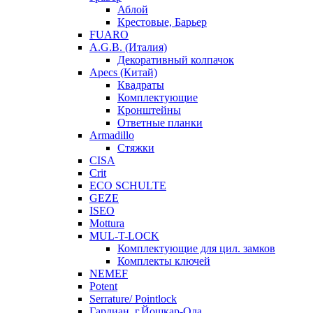
Аблой
Крестовые, Барьер
FUARO
A.G.B. (Италия)
Декоративный колпачок
Apecs (Китай)
Квадраты
Комплектующие
Кронштейны
Ответные планки
Armadillo
Стяжки
CISA
Crit
ECO SCHULTE
GEZE
ISEO
Mottura
MUL-T-LOCK
Комплектующие для цил. замков
Комплекты ключей
NEMEF
Potent
Serrature/ Pointlock
Гардиан, г.Йошкар-Ола