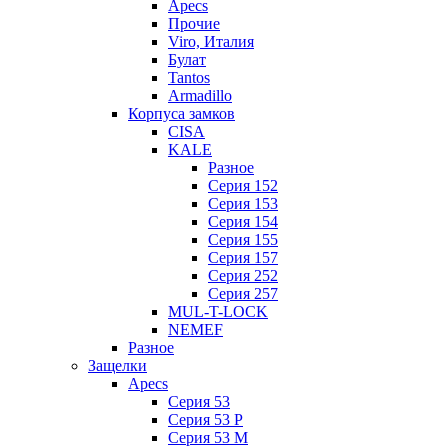
Apecs
Прочие
Viro, Италия
Булат
Tantos
Armadillo
Корпуса замков
CISA
KALE
Разное
Серия 152
Серия 153
Серия 154
Серия 155
Серия 157
Серия 252
Серия 257
MUL-T-LOCK
NEMEF
Разное
Защелки
Apecs
Серия 53
Серия 53 P
Серия 53 М