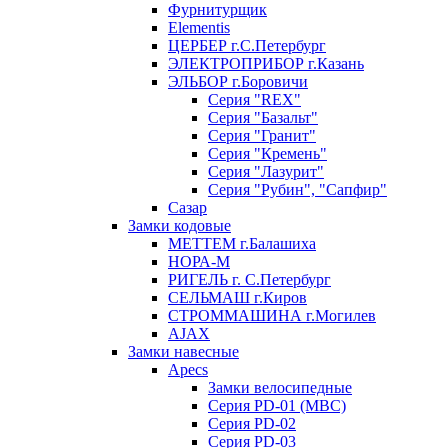
Фурнитурщик
Elementis
ЦЕРБЕР г.С.Петербург
ЭЛЕКТРОПРИБОР г.Казань
ЭЛЬБОР г.Боровичи
Серия "REX"
Серия "Базальт"
Серия "Гранит"
Серия "Кремень"
Серия "Лазурит"
Серия "Рубин", "Сапфир"
Сазар
Замки кодовые
МЕТТЕМ г.Балашиха
НОРА-М
РИГЕЛЬ г. С.Петербург
СЕЛЬМАШ г.Киров
СТРОММАШИНА г.Могилев
AJAX
Замки навесные
Apecs
Замки велосипедные
Серия PD-01 (МВС)
Серия PD-02
Серия PD-03