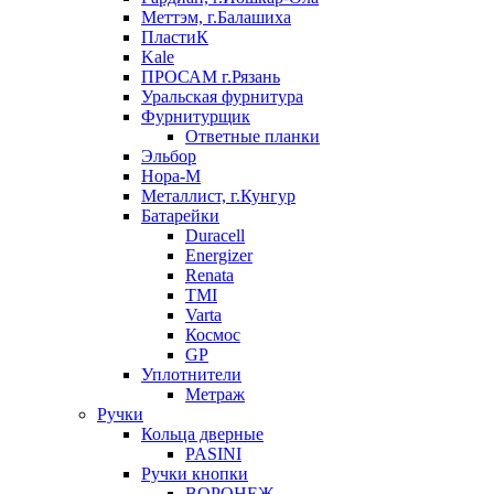
Меттэм, г.Балашиха
ПластиК
Kale
ПРОСАМ г.Рязань
Уральская фурнитура
Фурнитурщик
Ответные планки
Эльбор
Нора-М
Металлист, г.Кунгур
Батарейки
Duracell
Energizer
Renata
TMI
Varta
Космос
GP
Уплотнители
Метраж
Ручки
Кольца дверные
PASINI
Ручки кнопки
ВОРОНЕЖ