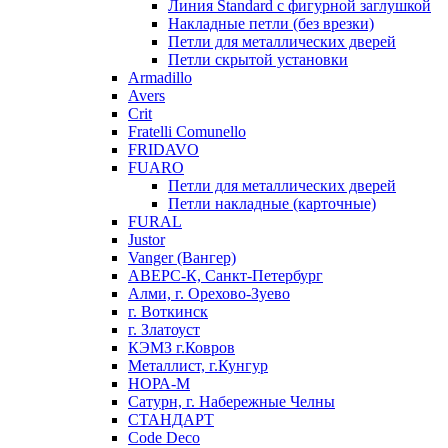
Линия Standard с фигурной заглушкой
Накладные петли (без врезки)
Петли для металлических дверей
Петли скрытой установки
Armadillo
Avers
Crit
Fratelli Comunello
FRIDAVO
FUARO
Петли для металлических дверей
Петли накладные (карточные)
FURAL
Justor
Vanger (Вангер)
АВЕРС-К, Санкт-Петербург
Алми, г. Орехово-Зуево
г. Воткинск
г. Златоуст
КЭМЗ г.Ковров
Металлист, г.Кунгур
НОРА-М
Сатурн, г. Набережные Челны
СТАНДАРТ
Code Deco