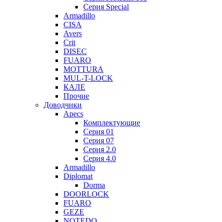
Серия Special
Armadillo
CISA
Avers
Crit
DISEC
FUARO
MOTTURA
MUL-T-LOCK
КАЛЕ
Прочие
Доводчики
Apecs
Комплектующие
Серия 01
Серия 07
Серия 2.0
Серия 4.0
Armadillo
Diplomat
Dorma
DOORLOCK
FUARO
GEZE
NOTEDO