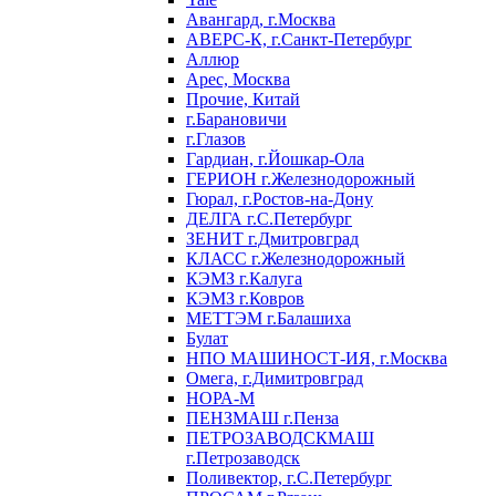
Авангард, г.Москва
АВЕРС-К, г.Санкт-Петербург
Аллюр
Арес, Москва
Прочие, Китай
г.Барановичи
г.Глазов
Гардиан, г.Йошкар-Ола
ГЕРИОН г.Железнодорожный
Гюрал, г.Ростов-на-Дону
ДЕЛГА г.С.Петербург
ЗЕНИТ г.Дмитровград
КЛАСС г.Железнодорожный
КЭМЗ г.Калуга
КЭМЗ г.Ковров
МЕТТЭМ г.Балашиха
Булат
НПО МАШИНОСТ-ИЯ, г.Москва
Омега, г.Димитровград
НОРА-М
ПЕНЗМАШ г.Пенза
ПЕТРОЗАВОДСКМАШ
г.Петрозаводск
Поливектор, г.С.Петербург