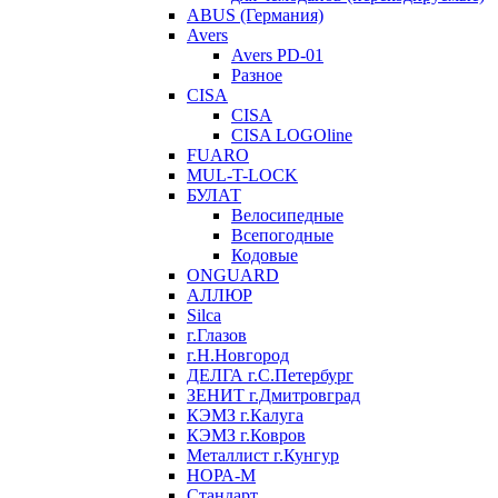
ABUS (Германия)
Avers
Avers PD-01
Разное
CISA
CISA
CISA LOGOline
FUARO
MUL-T-LOCK
БУЛАТ
Велосипедные
Всепогодные
Кодовые
ONGUARD
АЛЛЮР
Silca
г.Глазов
г.Н.Новгород
ДЕЛГА г.С.Петербург
ЗЕНИТ г.Дмитровград
КЭМЗ г.Калуга
КЭМЗ г.Ковров
Металлист г.Кунгур
НОРА-М
Стандарт