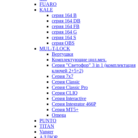
FUARO
KALE
серия 164 B
серия 164 DB
серия 164 FB
серия 164 G
серия 164 S
серия OBS
MUL-T-LOCK
Вертушки
Комплектующие цил.мех.
Серия "Светофор" 3 in 1 (комплектация
ключей 2+5+2)
Серия 7х7
Серия Classic
Серия Classic Pro
Серия CLIQ
Серия Interactive
Серия Integrator 466P
Серия MT5+
Omega
PUNTO
TITAN
Vanger
АЛЛЮР