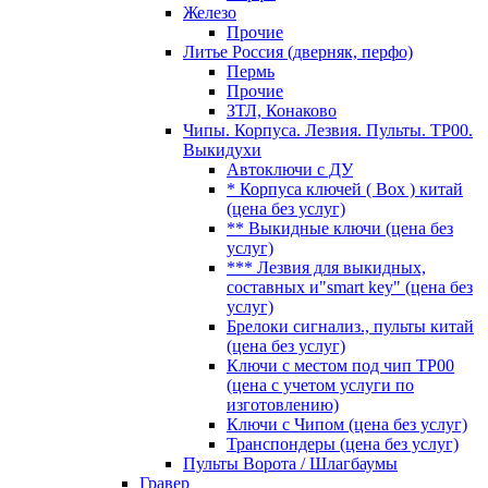
Железо
Прочие
Литье Россия (дверняк, перфо)
Пермь
Прочие
ЗТЛ, Конаково
Чипы. Корпуса. Лезвия. Пульты. TP00.
Выкидухи
Автоключи с ДУ
* Корпуса ключей ( Box ) китай
(цена без услуг)
** Выкидные ключи (цена без
услуг)
*** Лезвия для выкидных,
составных и"smart key" (цена без
услуг)
Брелоки сигнализ., пульты китай
(цена без услуг)
Ключи с местом под чип TP00
(цена с учетом услуги по
изготовлению)
Ключи с Чипом (цена без услуг)
Транспондеры (цена без услуг)
Пульты Ворота / Шлагбаумы
Гравер