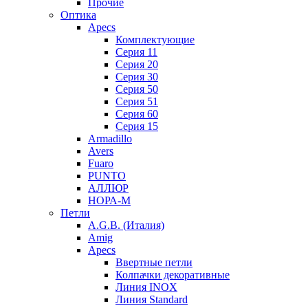
Прочие
Оптика
Apecs
Комплектующие
Серия 11
Серия 20
Серия 30
Серия 50
Серия 51
Серия 60
Серия 15
Armadillo
Avers
Fuaro
PUNTO
АЛЛЮР
НОРА-М
Петли
A.G.B. (Италия)
Amig
Apecs
Ввертные петли
Колпачки декоративные
Линия INOX
Линия Standard