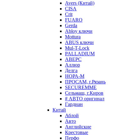
Avers (Китай)
CISA
Crit
FUARO
Gerda
Abloy ключи
Mottura
ABUS ключи
Mul-T-Lock
PALLADIUM
АВЕРС
Аллюр
Делга
НОРА-М
ПРОСАМ, г.Рязань
SECUREMME
Сельмаш, г.Киров
# АВТО оригинал
Гардиан
Китай
Аблой
Авто
Английские
Крестовые
Перфо