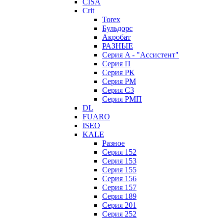
CISA
Crit
Torex
Бульдорс
Акробат
РАЗНЫЕ
Серия A - "Ассистент"
Серия П
Серия РК
Серия РМ
Серия С3
Серия РМП
DL
FUARO
ISEO
KALE
Разное
Серия 152
Серия 153
Серия 155
Серия 156
Серия 157
Серия 189
Серия 201
Серия 252