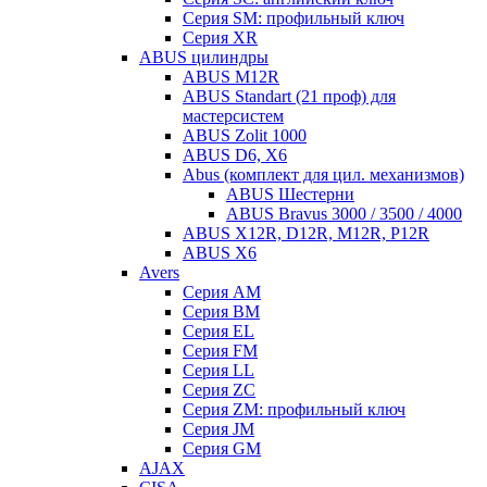
Серия SM: профильный ключ
Серия XR
ABUS цилиндры
ABUS M12R
ABUS Standart (21 проф) для
мастерсистем
ABUS Zolit 1000
ABUS D6, X6
Abus (комплект для цил. механизмов)
ABUS Шестерни
ABUS Bravus 3000 / 3500 / 4000
ABUS X12R, D12R, M12R, P12R
ABUS X6
Avers
Серия AM
Серия BM
Серия EL
Серия FM
Серия LL
Серия ZC
Серия ZM: профильный ключ
Серия JM
Серия GM
AJAX