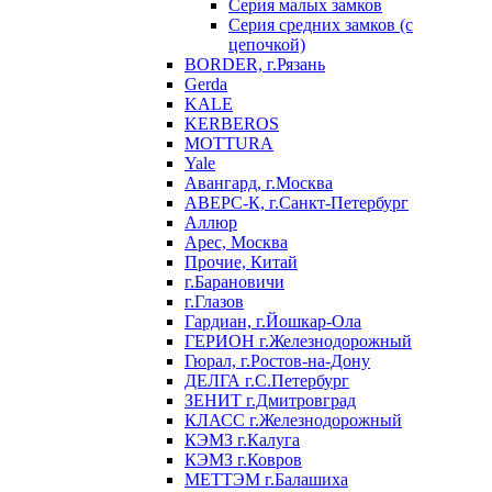
Серия малых замков
Серия средних замков (с
цепочкой)
BORDER, г.Рязань
Gerda
KALE
KERBEROS
MOTTURA
Yale
Авангард, г.Москва
АВЕРС-К, г.Санкт-Петербург
Аллюр
Арес, Москва
Прочие, Китай
г.Барановичи
г.Глазов
Гардиан, г.Йошкар-Ола
ГЕРИОН г.Железнодорожный
Гюрал, г.Ростов-на-Дону
ДЕЛГА г.С.Петербург
ЗЕНИТ г.Дмитровград
КЛАСС г.Железнодорожный
КЭМЗ г.Калуга
КЭМЗ г.Ковров
МЕТТЭМ г.Балашиха