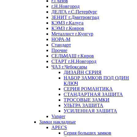
г.Глазов
г.Н.Новгород
ДЕЛГА г.С.Петербург
ЗЕНИТ г.Дмитровград
КЭМЗ г.Калуга
КЭМЗ г.Ковров
Металлист г.Кунгур
НОРА-М
Стандарт
Прочие
СЕЛЬМАШ г.Киров
СТАРТ г.Н.Новгород
ЧАЗ г.Чебоксары
ДИЗАЙН СЕРИЯ
НАБОР ЗАМКОВ ПОД ОДИН
КЛЮЧ
СЕРИЯ РОМАНТИКА
СТАНДАРТНАЯ ЗАЩИТА
ТРОСОВЫЕ ЗАМКИ
УЛЬТРА ЗАЩИТА
УСИЛЕННАЯ ЗАЩИТА
Vanger
Замки накладные
APECS
Серия больших замков