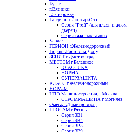
Булат
г.Вязники
г.Запорожье
Гардиан, г.Йошкар-Ола
Серия "Profi" (для пласт. и алюм
дверей)
Серия тяжелых замков
Vanger
ГЕРИОН г.Железнодорожный
Гюрал г.Ростов-на-Дону
ЗЕНИТ г.Дмитровград
МЕТТЭМ г.Балашиха
КЛАССИКА
НОРМА
СУПЕРЗАЩИТА
КЛАСС г.Железнодорожный
НОРА-М
НПО Машиностроения, г.Москва
СТРОММАШИНА г.Могилев
Омега, г.Димитровград
ПРОСАМ г.Рязань
Серия ЗВ1
Серия ЗВ4
Серия ЗВ8
Серия ЗВ9