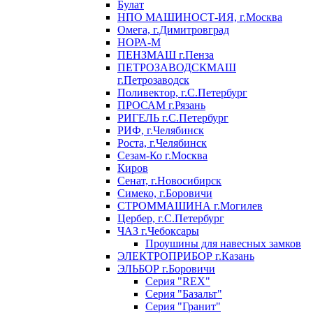
Булат
НПО МАШИНОСТ-ИЯ, г.Москва
Омега, г.Димитровград
НОРА-М
ПЕНЗМАШ г.Пенза
ПЕТРОЗАВОДСКМАШ
г.Петрозаводск
Поливектор, г.С.Петербург
ПРОСАМ г.Рязань
РИГЕЛЬ г.С.Петербург
РИФ, г.Челябинск
Роста, г.Челябинск
Сезам-Ко г.Москва
Киров
Сенат, г.Новосибирск
Симеко, г.Боровичи
СТРОММАШИНА г.Могилев
Цербер, г.С.Петербург
ЧАЗ г.Чебоксары
Проушины для навесных замков
ЭЛЕКТРОПРИБОР г.Казань
ЭЛЬБОР г.Боровичи
Серия "REX"
Серия "Базальт"
Серия "Гранит"