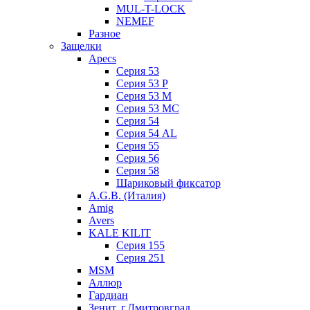
MUL-T-LOCK
NEMEF
Разное
Защелки
Apecs
Серия 53
Серия 53 P
Серия 53 М
Серия 53 МC
Серия 54
Серия 54 AL
Серия 55
Серия 56
Серия 58
Шариковый фиксатор
A.G.B. (Италия)
Amig
Avers
KALE KILIT
Серия 155
Серия 251
MSM
Аллюр
Гардиан
Зенит, г.Дмитровград