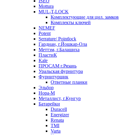
ISEO
Mottura
MUL-T-LOCK
Комплектующие для цил. замков
Комплекты ключей
NEMEF
Potent
Serrature/ Pointlock
Гардиан, г.Йошкар-Ола
Меттэм, г.Балашиха
ПластиК
Kale
ПРОСАМ г.Рязань
Уральская фурнитура
Фурнитурщик
Ответные планки
Эльбор
Нора-М
Металлист, г.Кунгур
Батарейки
Duracell
Energizer
Renata
TMI
Varta