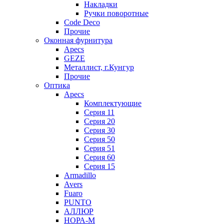
Накладки
Ручки поворотные
Code Deco
Прочие
Оконная фурнитура
Apecs
GEZE
Металлист, г.Кунгур
Прочие
Оптика
Apecs
Комплектующие
Серия 11
Серия 20
Серия 30
Серия 50
Серия 51
Серия 60
Серия 15
Armadillo
Avers
Fuaro
PUNTO
АЛЛЮР
НОРА-М