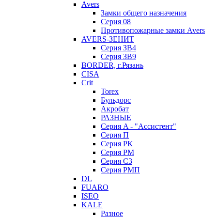
Avers
Замки общего назначения
Серия 08
Противопожарные замки Avers
AVERS-ЗЕНИТ
Серия ЗВ4
Серия ЗВ9
BORDER, г.Рязань
CISA
Crit
Torex
Бульдорс
Акробат
РАЗНЫЕ
Серия A - "Ассистент"
Серия П
Серия РК
Серия РМ
Серия С3
Серия РМП
DL
FUARO
ISEO
KALE
Разное