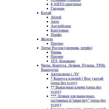
# АВТО оригинал
Гардиан
Китай
Аблой
Авто
Английские
Крестовые
Перфо
Железо
Прочие
Литье Россия (дверняк, перфо)
Пермь
Прочие
ЗТЛ, Конаково
Чипы. Корпуса. Лезвия. Пульты. TP00.
Выкидухи
Автоключи с ДУ
* Корпуса ключей ( Box ) китай
(цена без услуг)
** Выкидные ключи (цена без
услуг)
*** Лезвия для выкидных,
составных и"smart key" (цена без
услуг)