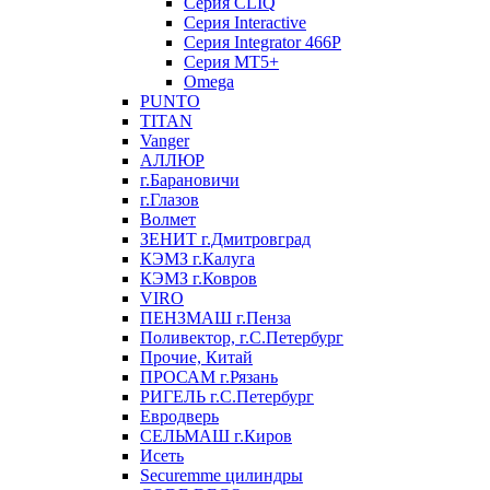
Серия CLIQ
Серия Interactive
Серия Integrator 466P
Серия MT5+
Omega
PUNTO
TITAN
Vanger
АЛЛЮР
г.Барановичи
г.Глазов
Волмет
ЗЕНИТ г.Дмитровград
КЭМЗ г.Калуга
КЭМЗ г.Ковров
VIRO
ПЕНЗМАШ г.Пенза
Поливектор, г.С.Петербург
Прочие, Китай
ПРОСАМ г.Рязань
РИГЕЛЬ г.С.Петербург
Евродверь
СЕЛЬМАШ г.Киров
Исеть
Securemme цилиндры