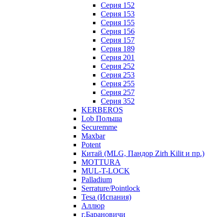
Серия 152
Серия 153
Серия 155
Серия 156
Серия 157
Серия 189
Серия 201
Серия 252
Серия 253
Серия 255
Серия 257
Серия 352
KERBEROS
Lob Польша
Securemme
Maxbar
Potent
Китай (MLG, Пандор Zirh Kilit и пр.)
MOTTURA
MUL-T-LOCK
Palladium
Serrature/Pointlock
Tesa (Испания)
Аллюр
г.Барановичи