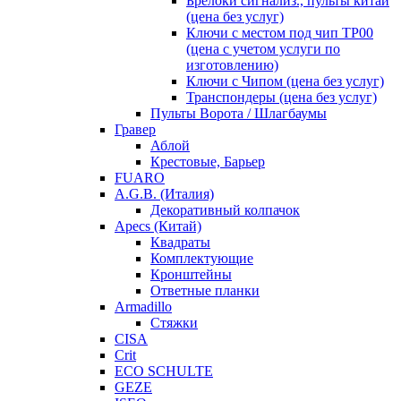
Брелоки сигнализ., пульты китай
(цена без услуг)
Ключи с местом под чип TP00
(цена с учетом услуги по
изготовлению)
Ключи с Чипом (цена без услуг)
Транспондеры (цена без услуг)
Пульты Ворота / Шлагбаумы
Гравер
Аблой
Крестовые, Барьер
FUARO
A.G.B. (Италия)
Декоративный колпачок
Apecs (Китай)
Квадраты
Комплектующие
Кронштейны
Ответные планки
Armadillo
Стяжки
CISA
Crit
ECO SCHULTE
GEZE