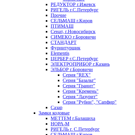
РЕДУКТОР г.Ижевск
РИГЕЛЬ г.С.Петербург
Прочие
СЕЛЬМАШ г.Киров
ПТИМАШ
Сенат, г.Новосибирск
СИМЕКО г.Боровичи
СТАНДАРТ
Фурнитурщик
Elementis
ЦЕРБЕР г.С.Петербург
ЭЛЕКТРОПРИБОР г.Казань
ЭЛЬБОР г.Боровичи
Серия "REX"
Серия "Базальт"
Серия "Гранит"
Серия "Кремень"
Серия "Лазурит"
Серия "Рубин", "Сапфир"
Сазар
Замки кодовые
МЕТТЕМ г.Балашиха
НОРА-М
РИГЕЛЬ г. С.Петербург
СЕЛЬМАШ г.Киров