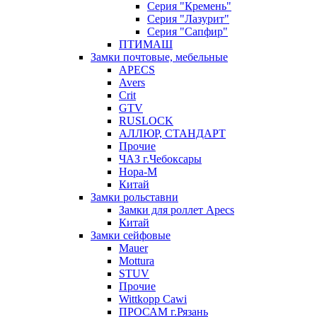
Серия "Кремень"
Серия "Лазурит"
Серия "Сапфир"
ПТИМАШ
Замки почтовые, мебельные
APECS
Avers
Crit
GTV
RUSLOCK
АЛЛЮР, СТАНДАРТ
Прочие
ЧАЗ г.Чебоксары
Нора-М
Китай
Замки рольставни
Замки для роллет Apecs
Китай
Замки сейфовые
Mauer
Mottura
STUV
Прочие
Wittkopp Cawi
ПРОСАМ г.Рязань