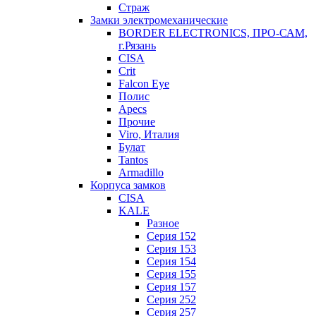
Страж
Замки электромеханические
BORDER ELECTRONICS, ПРО-САМ,
г.Рязань
CISA
Crit
Falcon Eye
Полис
Apecs
Прочие
Viro, Италия
Булат
Tantos
Armadillo
Корпуса замков
CISA
KALE
Разное
Серия 152
Серия 153
Серия 154
Серия 155
Серия 157
Серия 252
Серия 257