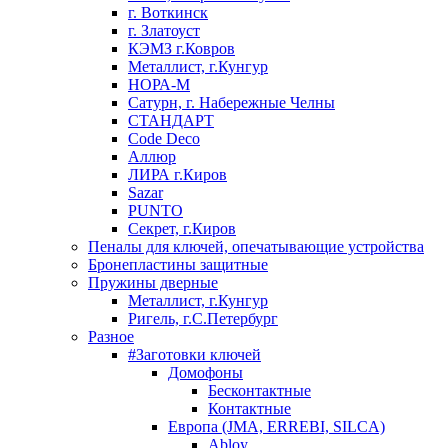
г. Воткинск
г. Златоуст
КЭМЗ г.Ковров
Металлист, г.Кунгур
НОРА-М
Сатурн, г. Набережные Челны
СТАНДАРТ
Code Deco
Аллюр
ЛИРА г.Киров
Sazar
PUNTO
Секрет, г.Киров
Пеналы для ключей, опечатывающие устройства
Бронепластины защитные
Пружины дверные
Металлист, г.Кунгур
Ригель, г.С.Петербург
Разное
#Заготовки ключей
Домофоны
Бесконтактные
Контактные
Европа (JMA, ERREBI, SILCA)
Abloy