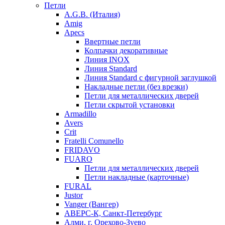
Петли
A.G.B. (Италия)
Amig
Apecs
Ввертные петли
Колпачки декоративные
Линия INOX
Линия Standard
Линия Standard с фигурной заглушкой
Накладные петли (без врезки)
Петли для металлических дверей
Петли скрытой установки
Armadillo
Avers
Crit
Fratelli Comunello
FRIDAVO
FUARO
Петли для металлических дверей
Петли накладные (карточные)
FURAL
Justor
Vanger (Вангер)
АВЕРС-К, Санкт-Петербург
Алми, г. Орехово-Зуево