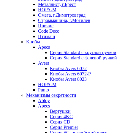
Металлист, г.Брест
НОРА-М
Омега, г.Димитровград
Строммашина, г.Могилев
Прочие
Code Deco
Птимаш
Кнобы
Apecs
Серия Standard с круглой ручкой
Серия Standard с фалевой ручкой
Avers
Кнобы Avers 6072
Кнобы Avers 6072-P
Кнобы Avers 8023
НОРА-М
Punto
Механизмы секретности
Abloy
Apecs
Вертушки
Серия 4KC
Серия CD
Серия Premier
Серия SC: английский ключ