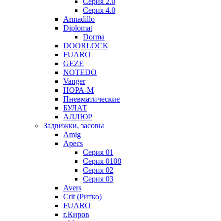
Серия 2.0
Серия 4.0
Armadillo
Diplomat
Dorma
DOORLOCK
FUARO
GEZE
NOTEDO
Vanger
НОРА-М
Пневматические
БУЛАТ
АЛЛЮР
Задвижки, засовы
Amig
Apecs
Серия 01
Серия 0108
Серия 02
Серия 03
Avers
Crit (Ритко)
FUARO
г.Киров