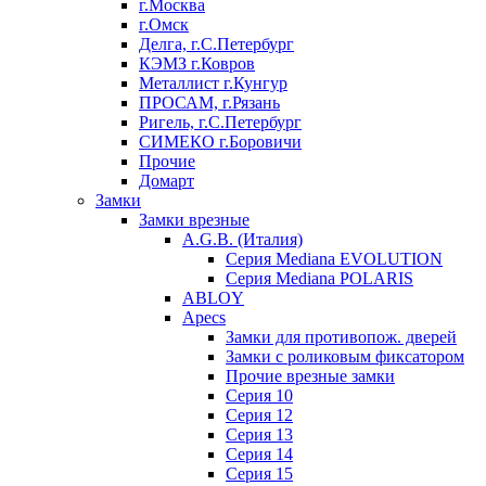
г.Москва
г.Омск
Делга, г.С.Петербург
КЭМЗ г.Ковров
Металлист г.Кунгур
ПРОСАМ, г.Рязань
Ригель, г.С.Петербург
СИМЕКО г.Боровичи
Прочие
Домарт
Замки
Замки врезные
A.G.B. (Италия)
Серия Mediana EVOLUTION
Серия Mediana POLARIS
ABLOY
Apecs
Замки для противопож. дверей
Замки с роликовым фиксатором
Прочие врезные замки
Серия 10
Серия 12
Серия 13
Серия 14
Серия 15