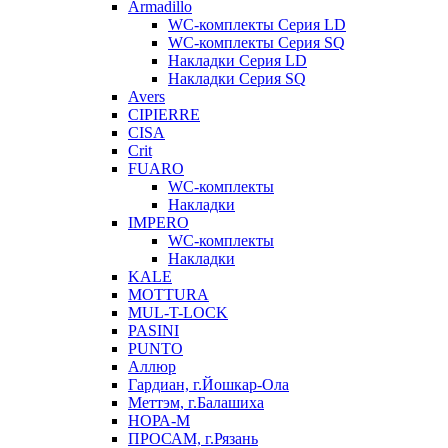
Armadillo
WC-комплекты Серия LD
WC-комплекты Серия SQ
Накладки Серия LD
Накладки Серия SQ
Avers
CIPIERRE
CISA
Crit
FUARO
WC-комплекты
Накладки
IMPERO
WC-комплекты
Накладки
KALE
MOTTURA
MUL-T-LOCK
PASINI
PUNTO
Аллюр
Гардиан, г.Йошкар-Ола
Меттэм, г.Балашиха
НОРА-М
ПРОСАМ, г.Рязань