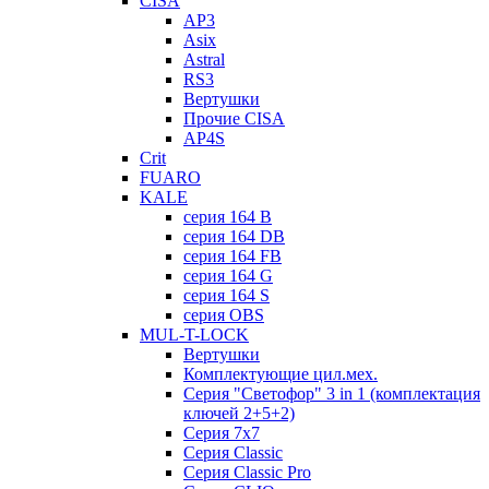
CISA
AP3
Asix
Astral
RS3
Вертушки
Прочие CISA
AP4S
Crit
FUARO
KALE
серия 164 B
серия 164 DB
серия 164 FB
серия 164 G
серия 164 S
серия OBS
MUL-T-LOCK
Вертушки
Комплектующие цил.мех.
Серия "Светофор" 3 in 1 (комплектация
ключей 2+5+2)
Серия 7х7
Серия Classic
Серия Classic Pro