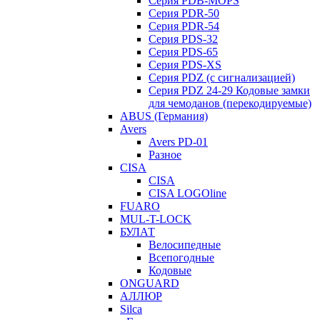
Серия PDB-MOPS
Серия PDR-50
Серия PDR-54
Серия PDS-32
Серия PDS-65
Серия PDS-XS
Серия PDZ (с сигнализацией)
Серия PDZ 24-29 Кодовые замки
для чемоданов (перекодируемые)
ABUS (Германия)
Avers
Avers PD-01
Разное
CISA
CISA
CISA LOGOline
FUARO
MUL-T-LOCK
БУЛАТ
Велосипедные
Всепогодные
Кодовые
ONGUARD
АЛЛЮР
Silca