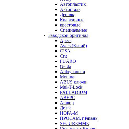
Автопластик
Автосталь
Дерняк
Квартирные
крестовые
Специальные
Заводской оригинал
Apecs
Avers (Китай)
CISA
Crit
FUARO
Gerda
Abloy ключи
Mottura
ABUS ключи
Mul-T-Lock
PALLADIUM
АВЕРС
Аллюр
Делга
НОРА-М
ПРОСАМ, г.Рязань
SECUREMME
Сельмаш, г.Киров