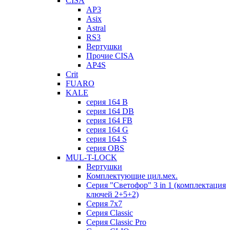
CISA
AP3
Asix
Astral
RS3
Вертушки
Прочие CISA
AP4S
Crit
FUARO
KALE
серия 164 B
серия 164 DB
серия 164 FB
серия 164 G
серия 164 S
серия OBS
MUL-T-LOCK
Вертушки
Комплектующие цил.мех.
Серия "Светофор" 3 in 1 (комплектация
ключей 2+5+2)
Серия 7х7
Серия Classic
Серия Classic Pro