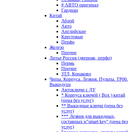
# АВТО оригинал
Гардиан
Китай
Аблой
Авто
Английские
Крестовые
Перфо
Железо
Прочие
Литье Россия (дверняк, перфо)
Пермь
Прочие
ЗТЛ, Конаково
Чипы. Корпуса. Лезвия. Пульты. TP00.
Выкидухи
Автоключи с ДУ
* Корпуса ключей ( Box ) китай
(цена без услуг)
** Выкидные ключи (цена без
услуг)
*** Лезвия для выкидных,
составных и"smart key" (цена без
услуг)