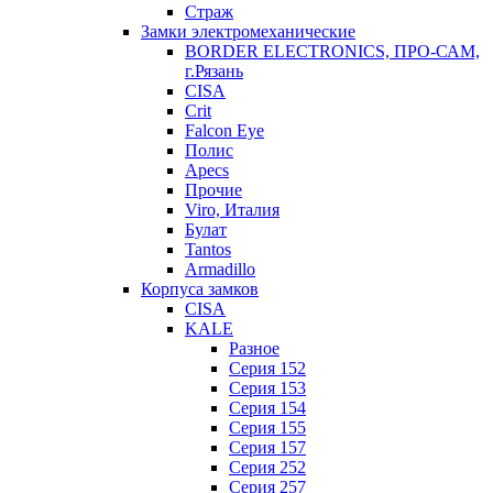
Страж
Замки электромеханические
BORDER ELECTRONICS, ПРО-САМ,
г.Рязань
CISA
Crit
Falcon Eye
Полис
Apecs
Прочие
Viro, Италия
Булат
Tantos
Armadillo
Корпуса замков
CISA
KALE
Разное
Серия 152
Серия 153
Серия 154
Серия 155
Серия 157
Серия 252
Серия 257