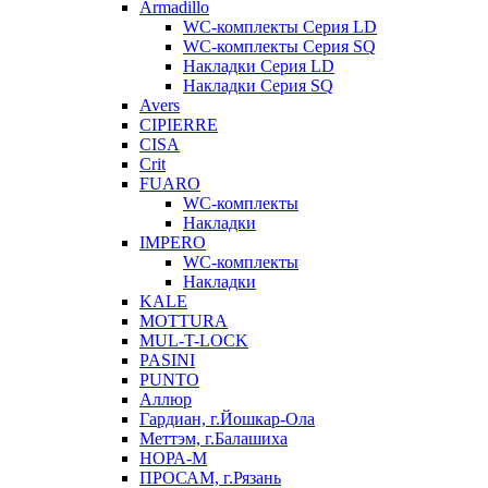
Armadillo
WC-комплекты Серия LD
WC-комплекты Серия SQ
Накладки Серия LD
Накладки Серия SQ
Avers
CIPIERRE
CISA
Crit
FUARO
WC-комплекты
Накладки
IMPERO
WC-комплекты
Накладки
KALE
MOTTURA
MUL-T-LOCK
PASINI
PUNTO
Аллюр
Гардиан, г.Йошкар-Ола
Меттэм, г.Балашиха
НОРА-М
ПРОСАМ, г.Рязань