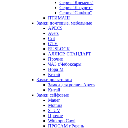
Серия "Кремень"
Серия "Лазурит"
Серия "Сапфир"
ПТИМАШ
Замки почтовые, мебельные
APECS
Avers
Crit
GTV
RUSLOCK
АЛЛЮР, СТАНДАРТ
Прочие
ЧАЗ г.Чебоксары
Нора-М
Китай
Замки рольставни
Замки для роллет Apecs
Китай
Замки сейфовые
Mauer
Mottura
STUV
Прочие
Wittkopp Cawi
ПРОСАМ г.Рязань