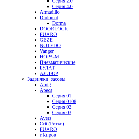
Серия 2.0
Серия 4.0
Armadillo
Diplomat
Dorma
DOORLOCK
FUARO
GEZE
NOTEDO
Vanger
НОРА-М
Пневматические
БУЛАТ
АЛЛЮР
Задвижки, засовы
Amig
Apecs
Серия 01
Серия 0108
Серия 02
Серия 03
Avers
Crit (Ритко)
FUARO
г.Киров