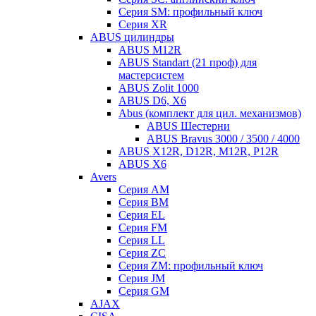
Серия SM: профильный ключ
Серия XR
ABUS цилиндры
ABUS M12R
ABUS Standart (21 проф) для
мастерсистем
ABUS Zolit 1000
ABUS D6, X6
Abus (комплект для цил. механизмов)
ABUS Шестерни
ABUS Bravus 3000 / 3500 / 4000
ABUS X12R, D12R, M12R, P12R
ABUS X6
Avers
Серия AM
Серия BM
Серия EL
Серия FM
Серия LL
Серия ZC
Серия ZM: профильный ключ
Серия JM
Серия GM
AJAX