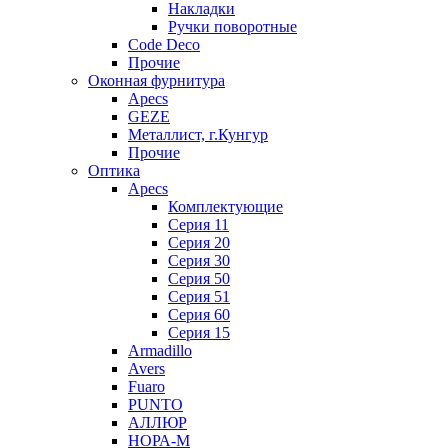
Накладки
Ручки поворотные
Code Deco
Прочие
Оконная фурнитура
Apecs
GEZE
Металлист, г.Кунгур
Прочие
Оптика
Apecs
Комплектующие
Серия 11
Серия 20
Серия 30
Серия 50
Серия 51
Серия 60
Серия 15
Armadillo
Avers
Fuaro
PUNTO
АЛЛЮР
НОРА-М