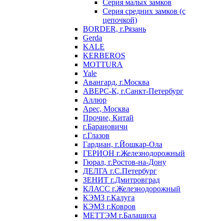
Серия малых замков
Серия средних замков (с
цепочкой)
BORDER, г.Рязань
Gerda
KALE
KERBEROS
MOTTURA
Yale
Авангард, г.Москва
АВЕРС-К, г.Санкт-Петербург
Аллюр
Арес, Москва
Прочие, Китай
г.Барановичи
г.Глазов
Гардиан, г.Йошкар-Ола
ГЕРИОН г.Железнодорожный
Гюрал, г.Ростов-на-Дону
ДЕЛГА г.С.Петербург
ЗЕНИТ г.Дмитровград
КЛАСС г.Железнодорожный
КЭМЗ г.Калуга
КЭМЗ г.Ковров
МЕТТЭМ г.Балашиха