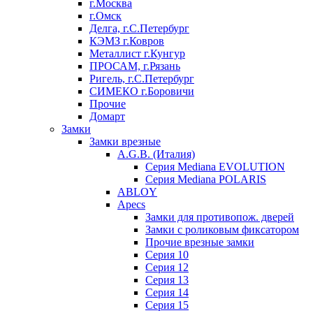
г.Москва
г.Омск
Делга, г.С.Петербург
КЭМЗ г.Ковров
Металлист г.Кунгур
ПРОСАМ, г.Рязань
Ригель, г.С.Петербург
СИМЕКО г.Боровичи
Прочие
Домарт
Замки
Замки врезные
A.G.B. (Италия)
Серия Mediana EVOLUTION
Серия Mediana POLARIS
ABLOY
Apecs
Замки для противопож. дверей
Замки с роликовым фиксатором
Прочие врезные замки
Серия 10
Серия 12
Серия 13
Серия 14
Серия 15