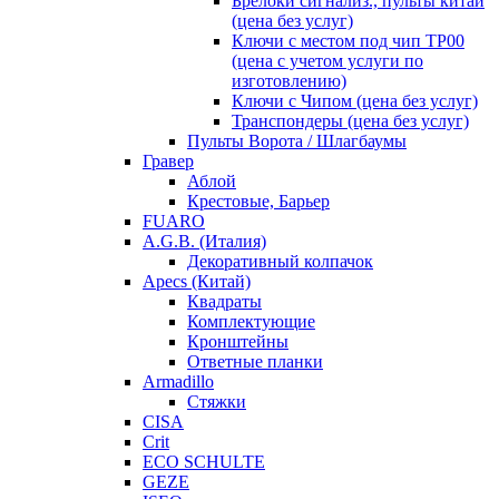
Брелоки сигнализ., пульты китай
(цена без услуг)
Ключи с местом под чип TP00
(цена с учетом услуги по
изготовлению)
Ключи с Чипом (цена без услуг)
Транспондеры (цена без услуг)
Пульты Ворота / Шлагбаумы
Гравер
Аблой
Крестовые, Барьер
FUARO
A.G.B. (Италия)
Декоративный колпачок
Apecs (Китай)
Квадраты
Комплектующие
Кронштейны
Ответные планки
Armadillo
Стяжки
CISA
Crit
ECO SCHULTE
GEZE