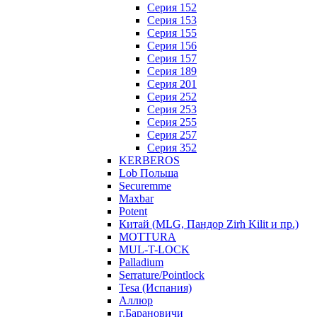
Серия 152
Серия 153
Серия 155
Серия 156
Серия 157
Серия 189
Серия 201
Серия 252
Серия 253
Серия 255
Серия 257
Серия 352
KERBEROS
Lob Польша
Securemme
Maxbar
Potent
Китай (MLG, Пандор Zirh Kilit и пр.)
MOTTURA
MUL-T-LOCK
Palladium
Serrature/Pointlock
Tesa (Испания)
Аллюр
г.Барановичи