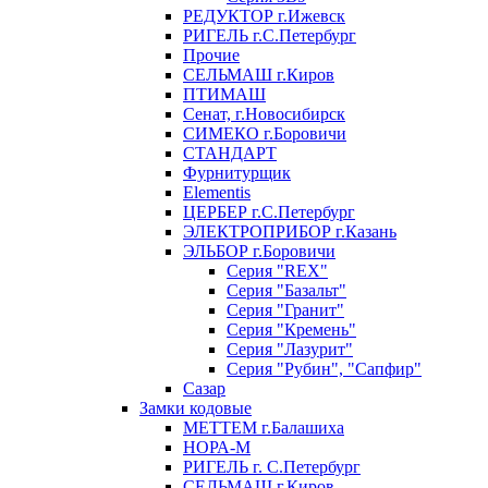
РЕДУКТОР г.Ижевск
РИГЕЛЬ г.С.Петербург
Прочие
СЕЛЬМАШ г.Киров
ПТИМАШ
Сенат, г.Новосибирск
СИМЕКО г.Боровичи
СТАНДАРТ
Фурнитурщик
Elementis
ЦЕРБЕР г.С.Петербург
ЭЛЕКТРОПРИБОР г.Казань
ЭЛЬБОР г.Боровичи
Серия "REX"
Серия "Базальт"
Серия "Гранит"
Серия "Кремень"
Серия "Лазурит"
Серия "Рубин", "Сапфир"
Сазар
Замки кодовые
МЕТТЕМ г.Балашиха
НОРА-М
РИГЕЛЬ г. С.Петербург
СЕЛЬМАШ г.Киров