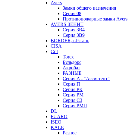
Avers
Замки общего назначения
Серия 08
Противопожарные замки Avers
AVERS-ЗЕНИТ
Серия ЗВ4
Серия ЗВ9
BORDER, г.Рязань
CISA
Crit
Torex
Бульдорс
Акробат
РАЗНЫЕ
Серия A - "Ассистент"
Серия П
Серия РК
Серия РМ
Серия С3
Серия РМП
DL
FUARO
ISEO
KALE
Разное