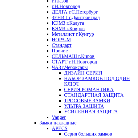
г.Глазов
г.Н.Новгород
ДЕЛГА г.С.Петербург
ЗЕНИТ г.Дмитровград
КЭМЗ г.Калуга
КЭМЗ г.Ковров
Металлист г.Кунгур
НОРА-М
Стандарт
Прочие
СЕЛЬМАШ г.Киров
СТАРТ г.Н.Новгород
ЧАЗ г.Чебоксары
ДИЗАЙН СЕРИЯ
НАБОР ЗАМКОВ ПОД ОДИН
КЛЮЧ
СЕРИЯ РОМАНТИКА
СТАНДАРТНАЯ ЗАЩИТА
ТРОСОВЫЕ ЗАМКИ
УЛЬТРА ЗАЩИТА
УСИЛЕННАЯ ЗАЩИТА
Vanger
Замки накладные
APECS
Серия больших замков