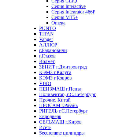
Серия CLIQ
Серия Interactive
Серия Integrator 466P
Серия MT5+
Omega
PUNTO
TITAN
Vanger
АЛЛЮР
г.Барановичи
г.Глазов
Волмет
ЗЕНИТ г.Дмитровград
КЭМЗ г.Калуга
КЭМЗ г.Ковров
VIRO
ПЕНЗМАШ г.Пенза
Поливектор, г.С.Петербург
Прочие, Китай
ПРОСАМ г.Рязань
РИГЕЛЬ г.С.Петербург
Евродверь
СЕЛЬМАШ г.Киров
Исеть
Securemme цилиндры