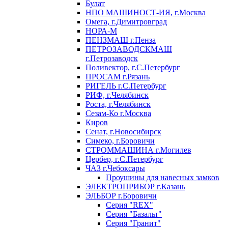
Булат
НПО МАШИНОСТ-ИЯ, г.Москва
Омега, г.Димитровград
НОРА-М
ПЕНЗМАШ г.Пенза
ПЕТРОЗАВОДСКМАШ
г.Петрозаводск
Поливектор, г.С.Петербург
ПРОСАМ г.Рязань
РИГЕЛЬ г.С.Петербург
РИФ, г.Челябинск
Роста, г.Челябинск
Сезам-Ко г.Москва
Киров
Сенат, г.Новосибирск
Симеко, г.Боровичи
СТРОММАШИНА г.Могилев
Цербер, г.С.Петербург
ЧАЗ г.Чебоксары
Проушины для навесных замков
ЭЛЕКТРОПРИБОР г.Казань
ЭЛЬБОР г.Боровичи
Серия "REX"
Серия "Базальт"
Серия "Гранит"