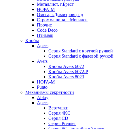
Металлист, г.Брест
НОРА-М
Омега, г.Димитровград
Строммашина, г.Могилев
Прочие
Code Deco
Птимаш
Кнобы
Apecs
Серия Standard с круглой ручкой
Серия Standard с фалевой ручкой
Avers
Кнобы Avers 6072
Кнобы Avers 6072-P
Кнобы Avers 8023
НОРА-М
Punto
Механизмы секретности
Abloy
Apecs
Вертушки
Серия 4KC
Серия CD
Серия Premier
Серия SC: английский ключ