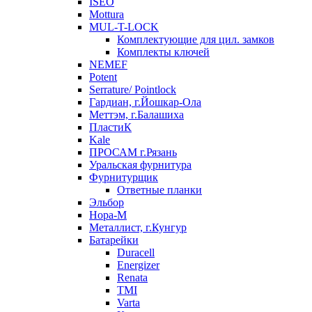
ISEO
Mottura
MUL-T-LOCK
Комплектующие для цил. замков
Комплекты ключей
NEMEF
Potent
Serrature/ Pointlock
Гардиан, г.Йошкар-Ола
Меттэм, г.Балашиха
ПластиК
Kale
ПРОСАМ г.Рязань
Уральская фурнитура
Фурнитурщик
Ответные планки
Эльбор
Нора-М
Металлист, г.Кунгур
Батарейки
Duracell
Energizer
Renata
TMI
Varta