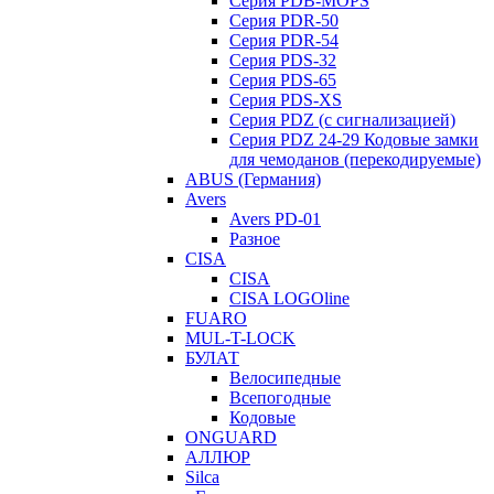
Серия PDB-MOPS
Серия PDR-50
Серия PDR-54
Серия PDS-32
Серия PDS-65
Серия PDS-XS
Серия PDZ (с сигнализацией)
Серия PDZ 24-29 Кодовые замки
для чемоданов (перекодируемые)
ABUS (Германия)
Avers
Avers PD-01
Разное
CISA
CISA
CISA LOGOline
FUARO
MUL-T-LOCK
БУЛАТ
Велосипедные
Всепогодные
Кодовые
ONGUARD
АЛЛЮР
Silca