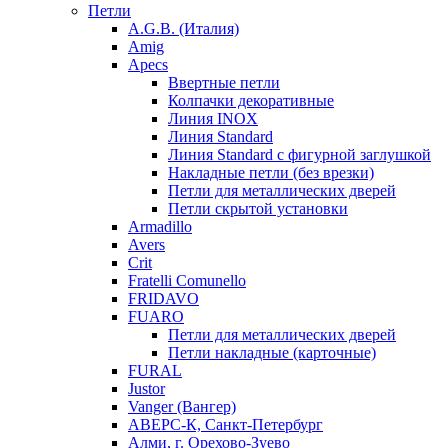
Петли
A.G.B. (Италия)
Amig
Apecs
Ввертные петли
Колпачки декоративные
Линия INOX
Линия Standard
Линия Standard с фигурной заглушкой
Накладные петли (без врезки)
Петли для металлических дверей
Петли скрытой установки
Armadillo
Avers
Crit
Fratelli Comunello
FRIDAVO
FUARO
Петли для металлических дверей
Петли накладные (карточные)
FURAL
Justor
Vanger (Вангер)
АВЕРС-К, Санкт-Петербург
Алми, г. Орехово-Зуево