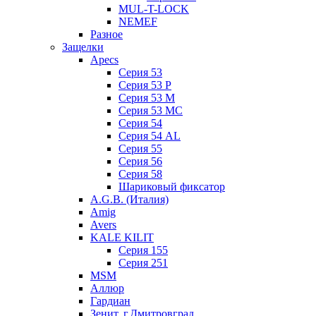
MUL-T-LOCK
NEMEF
Разное
Защелки
Apecs
Серия 53
Серия 53 P
Серия 53 М
Серия 53 МC
Серия 54
Серия 54 AL
Серия 55
Серия 56
Серия 58
Шариковый фиксатор
A.G.B. (Италия)
Amig
Avers
KALE KILIT
Серия 155
Серия 251
MSM
Аллюр
Гардиан
Зенит, г.Дмитровград