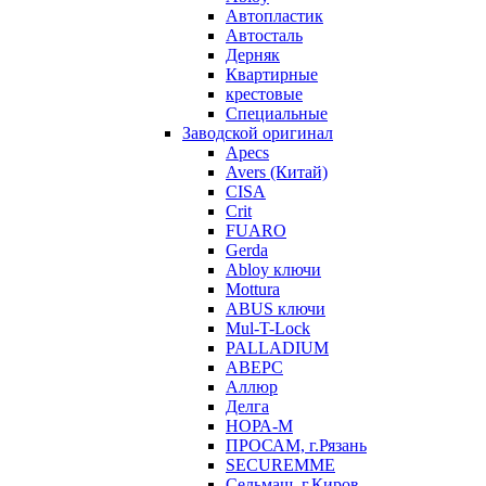
Автопластик
Автосталь
Дерняк
Квартирные
крестовые
Специальные
Заводской оригинал
Apecs
Avers (Китай)
CISA
Crit
FUARO
Gerda
Abloy ключи
Mottura
ABUS ключи
Mul-T-Lock
PALLADIUM
АВЕРС
Аллюр
Делга
НОРА-М
ПРОСАМ, г.Рязань
SECUREMME
Сельмаш, г.Киров