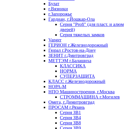
Булат
г.Вязники
г.Запорожье
Гардиан, г.Йошкар-Ола
Серия "Profi" (для пласт. и алюм
дверей)
Серия тяжелых замков
Vanger
ГЕРИОН г.Железнодорожный
Гюрал г.Ростов-на-Дону
ЗЕНИТ г.Дмитровград
МЕТТЭМ г.Балашиха
КЛАССИКА
НОРМА
СУПЕРЗАЩИТА
КЛАСС г.Железнодорожный
НОРА-М
НПО Машиностроения, г.Москва
СТРОММАШИНА г.Могилев
Омега, г.Димитровград
ПРОСАМ г.Рязань
Серия ЗВ1
Серия ЗВ4
Серия ЗВ8
Серия ЗВ9