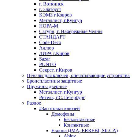
г. Воткинск
г. Златоуст
КЭМЗ г.Ковров
Металлист, г.Кунгур
НОРА-М
Сатурн, г. Набережные Челны
СТАНДАРТ
Code Deco
Аллюр
ЛИРА г.Киров
Sazar
PUNTO
Секрет, г.Киров
Пеналы для ключей, опечатывающие устройства
Бронепластины защитные
Пружины дверные
Металлист, г.Кунгур
Ригель, г.С.Петербург
Разное
#Заготовки ключей
Домофоны
Бесконтактные
Контактные
Европа (JMA, ERREBI, SILCA)
Abloy