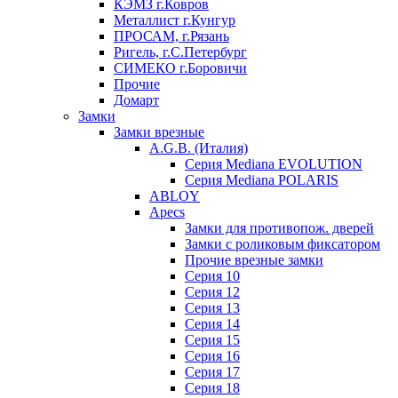
КЭМЗ г.Ковров
Металлист г.Кунгур
ПРОСАМ, г.Рязань
Ригель, г.С.Петербург
СИМЕКО г.Боровичи
Прочие
Домарт
Замки
Замки врезные
A.G.B. (Италия)
Серия Mediana EVOLUTION
Серия Mediana POLARIS
ABLOY
Apecs
Замки для противопож. дверей
Замки с роликовым фиксатором
Прочие врезные замки
Серия 10
Серия 12
Серия 13
Серия 14
Серия 15
Серия 16
Серия 17
Серия 18