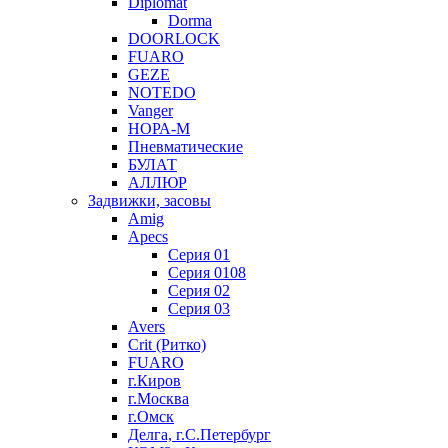
Diplomat
Dorma
DOORLOCK
FUARO
GEZE
NOTEDO
Vanger
НОРА-М
Пневматические
БУЛАТ
АЛЛЮР
Задвижки, засовы
Amig
Apecs
Серия 01
Серия 0108
Серия 02
Серия 03
Avers
Crit (Ритко)
FUARO
г.Киров
г.Москва
г.Омск
Делга, г.С.Петербург