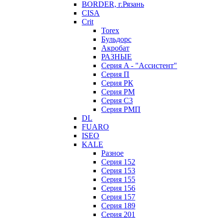
BORDER, г.Рязань
CISA
Crit
Torex
Бульдорс
Акробат
РАЗНЫЕ
Серия A - "Ассистент"
Серия П
Серия РК
Серия РМ
Серия С3
Серия РМП
DL
FUARO
ISEO
KALE
Разное
Серия 152
Серия 153
Серия 155
Серия 156
Серия 157
Серия 189
Серия 201