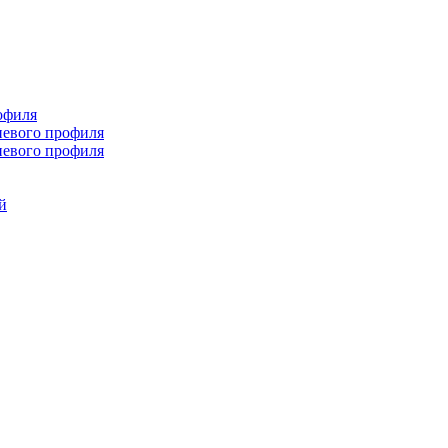
офиля
иевого профиля
иевого профиля
й