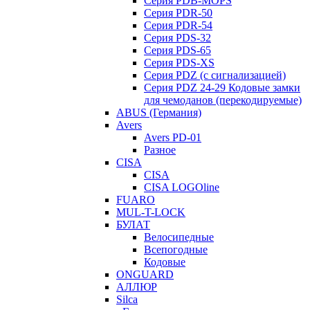
Серия PDB-MOPS
Серия PDR-50
Серия PDR-54
Серия PDS-32
Серия PDS-65
Серия PDS-XS
Серия PDZ (с сигнализацией)
Серия PDZ 24-29 Кодовые замки
для чемоданов (перекодируемые)
ABUS (Германия)
Avers
Avers PD-01
Разное
CISA
CISA
CISA LOGOline
FUARO
MUL-T-LOCK
БУЛАТ
Велосипедные
Всепогодные
Кодовые
ONGUARD
АЛЛЮР
Silca