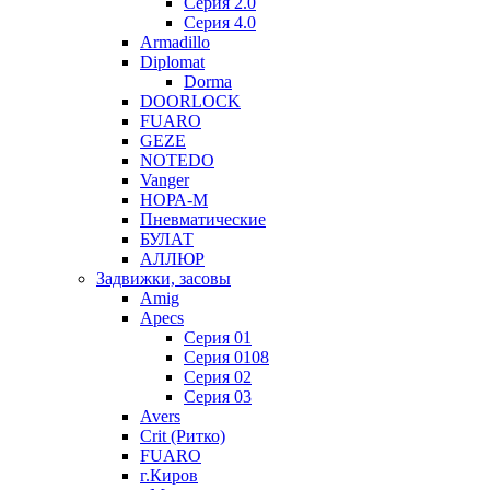
Серия 2.0
Серия 4.0
Armadillo
Diplomat
Dorma
DOORLOCK
FUARO
GEZE
NOTEDO
Vanger
НОРА-М
Пневматические
БУЛАТ
АЛЛЮР
Задвижки, засовы
Amig
Apecs
Серия 01
Серия 0108
Серия 02
Серия 03
Avers
Crit (Ритко)
FUARO
г.Киров