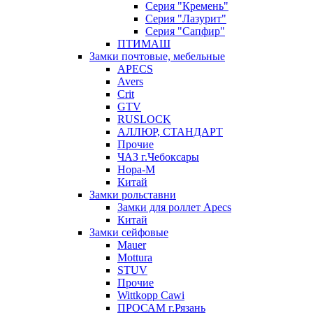
Серия "Кремень"
Серия "Лазурит"
Серия "Сапфир"
ПТИМАШ
Замки почтовые, мебельные
APECS
Avers
Crit
GTV
RUSLOCK
АЛЛЮР, СТАНДАРТ
Прочие
ЧАЗ г.Чебоксары
Нора-М
Китай
Замки рольставни
Замки для роллет Apecs
Китай
Замки сейфовые
Mauer
Mottura
STUV
Прочие
Wittkopp Cawi
ПРОСАМ г.Рязань