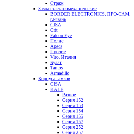
Страж
Замки электромеханические
BORDER ELECTRONICS, ПРО-САМ,
г.Рязань
CISA
Crit
Falcon Eye
Полис
Apecs
Прочие
Viro, Италия
Булат
Tantos
Armadillo
Корпуса замков
CISA
KALE
Разное
Серия 152
Серия 153
Серия 154
Серия 155
Серия 157
Серия 252
Серия 257