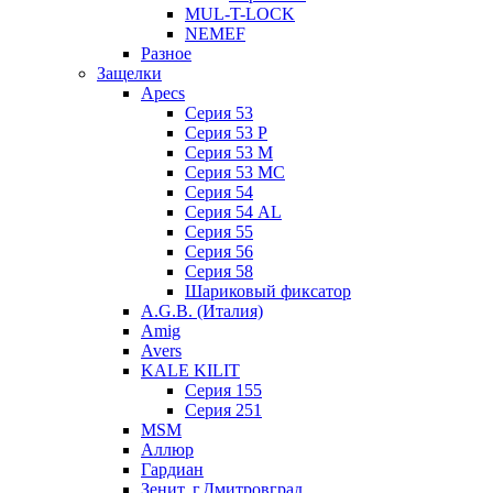
MUL-T-LOCK
NEMEF
Разное
Защелки
Apecs
Серия 53
Серия 53 P
Серия 53 М
Серия 53 МC
Серия 54
Серия 54 AL
Серия 55
Серия 56
Серия 58
Шариковый фиксатор
A.G.B. (Италия)
Amig
Avers
KALE KILIT
Серия 155
Серия 251
MSM
Аллюр
Гардиан
Зенит, г.Дмитровград