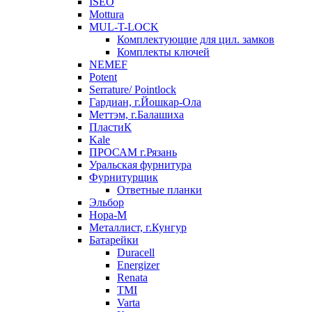
ISEO
Mottura
MUL-T-LOCK
Комплектующие для цил. замков
Комплекты ключей
NEMEF
Potent
Serrature/ Pointlock
Гардиан, г.Йошкар-Ола
Меттэм, г.Балашиха
ПластиК
Kale
ПРОСАМ г.Рязань
Уральская фурнитура
Фурнитурщик
Ответные планки
Эльбор
Нора-М
Металлист, г.Кунгур
Батарейки
Duracell
Energizer
Renata
TMI
Varta