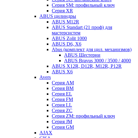
Серия SM: профильный ключ
Серия XR
ABUS цилиндры
ABUS M12R
ABUS Standart (21 проф) для
мастерсистем
ABUS Zolit 1000
ABUS D6, X6
Abus (комплект для цил. механизмов)
ABUS Шестерни
ABUS Bravus 3000 / 3500 / 4000
ABUS X12R, D12R, M12R, P12R
ABUS X6
Avers
Серия AM
Серия BM
Серия EL
Серия FM
Серия LL
Серия ZC
Серия ZM: профильный ключ
Серия JM
Серия GM
AJAX