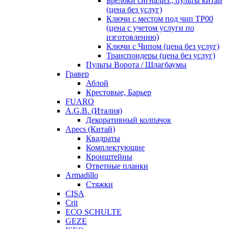
Брелоки сигнализ., пульты китай
(цена без услуг)
Ключи с местом под чип TP00
(цена с учетом услуги по
изготовлению)
Ключи с Чипом (цена без услуг)
Транспондеры (цена без услуг)
Пульты Ворота / Шлагбаумы
Гравер
Аблой
Крестовые, Барьер
FUARO
A.G.B. (Италия)
Декоративный колпачок
Apecs (Китай)
Квадраты
Комплектующие
Кронштейны
Ответные планки
Armadillo
Стяжки
CISA
Crit
ECO SCHULTE
GEZE