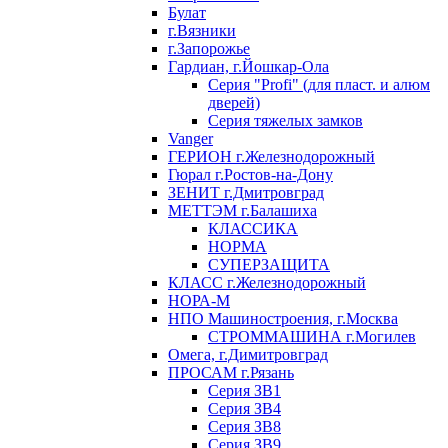
Булат
г.Вязники
г.Запорожье
Гардиан, г.Йошкар-Ола
Серия "Profi" (для пласт. и алюм
дверей)
Серия тяжелых замков
Vanger
ГЕРИОН г.Железнодорожный
Гюрал г.Ростов-на-Дону
ЗЕНИТ г.Дмитровград
МЕТТЭМ г.Балашиха
КЛАССИКА
НОРМА
СУПЕРЗАЩИТА
КЛАСС г.Железнодорожный
НОРА-М
НПО Машиностроения, г.Москва
СТРОММАШИНА г.Могилев
Омега, г.Димитровград
ПРОСАМ г.Рязань
Серия ЗВ1
Серия ЗВ4
Серия ЗВ8
Серия ЗВ9