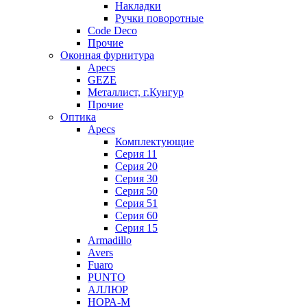
Накладки
Ручки поворотные
Code Deco
Прочие
Оконная фурнитура
Apecs
GEZE
Металлист, г.Кунгур
Прочие
Оптика
Apecs
Комплектующие
Серия 11
Серия 20
Серия 30
Серия 50
Серия 51
Серия 60
Серия 15
Armadillo
Avers
Fuaro
PUNTO
АЛЛЮР
НОРА-М