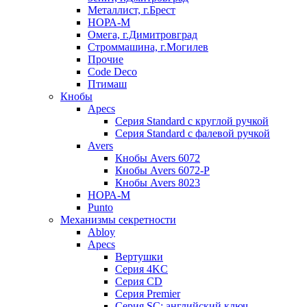
Металлист, г.Брест
НОРА-М
Омега, г.Димитровград
Строммашина, г.Могилев
Прочие
Code Deco
Птимаш
Кнобы
Apecs
Серия Standard с круглой ручкой
Серия Standard с фалевой ручкой
Avers
Кнобы Avers 6072
Кнобы Avers 6072-P
Кнобы Avers 8023
НОРА-М
Punto
Механизмы секретности
Abloy
Apecs
Вертушки
Серия 4KC
Серия CD
Серия Premier
Серия SC: английский ключ