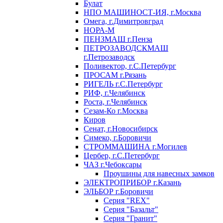
Булат
НПО МАШИНОСТ-ИЯ, г.Москва
Омега, г.Димитровград
НОРА-М
ПЕНЗМАШ г.Пенза
ПЕТРОЗАВОДСКМАШ
г.Петрозаводск
Поливектор, г.С.Петербург
ПРОСАМ г.Рязань
РИГЕЛЬ г.С.Петербург
РИФ, г.Челябинск
Роста, г.Челябинск
Сезам-Ко г.Москва
Киров
Сенат, г.Новосибирск
Симеко, г.Боровичи
СТРОММАШИНА г.Могилев
Цербер, г.С.Петербург
ЧАЗ г.Чебоксары
Проушины для навесных замков
ЭЛЕКТРОПРИБОР г.Казань
ЭЛЬБОР г.Боровичи
Серия "REX"
Серия "Базальт"
Серия "Гранит"