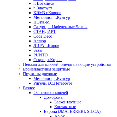
г. Воткинск
г. Златоуст
КЭМЗ г.Ковров
Металлист, г.Кунгур
НОРА-М
Сатурн, г. Набережные Челны
СТАНДАРТ
Code Deco
Аллюр
ЛИРА г.Киров
Sazar
PUNTO
Секрет, г.Киров
Пеналы для ключей, опечатывающие устройства
Бронепластины защитные
Пружины дверные
Металлист, г.Кунгур
Ригель, г.С.Петербург
Разное
#Заготовки ключей
Домофоны
Бесконтактные
Контактные
Европа (JMA, ERREBI, SILCA)
Abloy