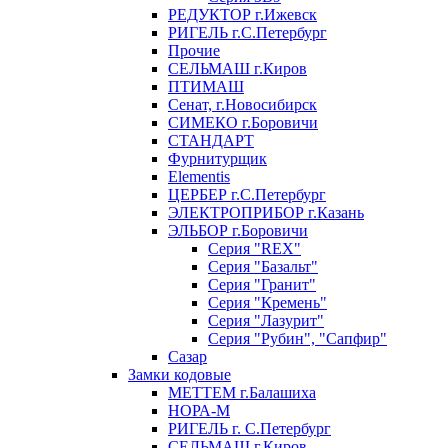
РЕДУКТОР г.Ижевск
РИГЕЛЬ г.С.Петербург
Прочие
СЕЛЬМАШ г.Киров
ПТИМАШ
Сенат, г.Новосибирск
СИМЕКО г.Боровичи
СТАНДАРТ
Фурнитурщик
Elementis
ЦЕРБЕР г.С.Петербург
ЭЛЕКТРОПРИБОР г.Казань
ЭЛЬБОР г.Боровичи
Серия "REX"
Серия "Базальт"
Серия "Гранит"
Серия "Кремень"
Серия "Лазурит"
Серия "Рубин", "Сапфир"
Сазар
Замки кодовые
МЕТТЕМ г.Балашиха
НОРА-М
РИГЕЛЬ г. С.Петербург
СЕЛЬМАШ г.Киров