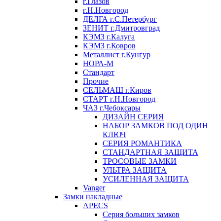
г.Глазов
г.Н.Новгород
ДЕЛГА г.С.Петербург
ЗЕНИТ г.Дмитровград
КЭМЗ г.Калуга
КЭМЗ г.Ковров
Металлист г.Кунгур
НОРА-М
Стандарт
Прочие
СЕЛЬМАШ г.Киров
СТАРТ г.Н.Новгород
ЧАЗ г.Чебоксары
ДИЗАЙН СЕРИЯ
НАБОР ЗАМКОВ ПОД ОДИН
КЛЮЧ
СЕРИЯ РОМАНТИКА
СТАНДАРТНАЯ ЗАЩИТА
ТРОСОВЫЕ ЗАМКИ
УЛЬТРА ЗАЩИТА
УСИЛЕННАЯ ЗАЩИТА
Vanger
Замки накладные
APECS
Серия больших замков