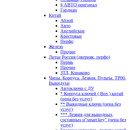
# АВТО оригинал
Гардиан
Китай
Аблой
Авто
Английские
Крестовые
Перфо
Железо
Прочие
Литье Россия (дверняк, перфо)
Пермь
Прочие
ЗТЛ, Конаково
Чипы. Корпуса. Лезвия. Пульты. TP00.
Выкидухи
Автоключи с ДУ
* Корпуса ключей ( Box ) китай
(цена без услуг)
** Выкидные ключи (цена без
услуг)
*** Лезвия для выкидных,
составных и"smart key" (цена без
услуг)