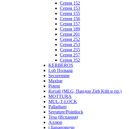
Серия 152
Серия 153
Серия 155
Серия 156
Серия 157
Серия 189
Серия 201
Серия 252
Серия 253
Серия 255
Серия 257
Серия 352
KERBEROS
Lob Польша
Securemme
Maxbar
Potent
Китай (MLG, Пандор Zirh Kilit и пр.)
MOTTURA
MUL-T-LOCK
Palladium
Serrature/Pointlock
Tesa (Испания)
Аллюр
г.Барановичи