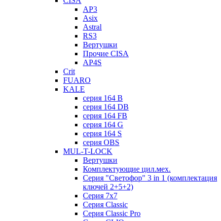
CISA
AP3
Asix
Astral
RS3
Вертушки
Прочие CISA
AP4S
Crit
FUARO
KALE
серия 164 B
серия 164 DB
серия 164 FB
серия 164 G
серия 164 S
серия OBS
MUL-T-LOCK
Вертушки
Комплектующие цил.мех.
Серия "Светофор" 3 in 1 (комплектация
ключей 2+5+2)
Серия 7х7
Серия Classic
Серия Classic Pro