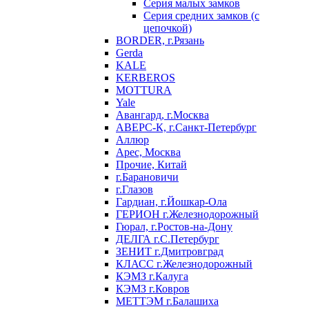
Серия малых замков
Серия средних замков (с
цепочкой)
BORDER, г.Рязань
Gerda
KALE
KERBEROS
MOTTURA
Yale
Авангард, г.Москва
АВЕРС-К, г.Санкт-Петербург
Аллюр
Арес, Москва
Прочие, Китай
г.Барановичи
г.Глазов
Гардиан, г.Йошкар-Ола
ГЕРИОН г.Железнодорожный
Гюрал, г.Ростов-на-Дону
ДЕЛГА г.С.Петербург
ЗЕНИТ г.Дмитровград
КЛАСС г.Железнодорожный
КЭМЗ г.Калуга
КЭМЗ г.Ковров
МЕТТЭМ г.Балашиха