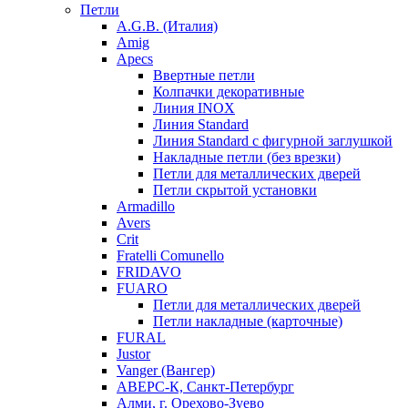
Петли
A.G.B. (Италия)
Amig
Apecs
Ввертные петли
Колпачки декоративные
Линия INOX
Линия Standard
Линия Standard с фигурной заглушкой
Накладные петли (без врезки)
Петли для металлических дверей
Петли скрытой установки
Armadillo
Avers
Crit
Fratelli Comunello
FRIDAVO
FUARO
Петли для металлических дверей
Петли накладные (карточные)
FURAL
Justor
Vanger (Вангер)
АВЕРС-К, Санкт-Петербург
Алми, г. Орехово-Зуево