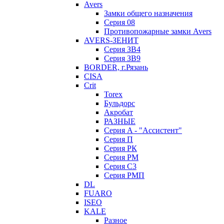
Avers
Замки общего назначения
Серия 08
Противопожарные замки Avers
AVERS-ЗЕНИТ
Серия ЗВ4
Серия ЗВ9
BORDER, г.Рязань
CISA
Crit
Torex
Бульдорс
Акробат
РАЗНЫЕ
Серия A - "Ассистент"
Серия П
Серия РК
Серия РМ
Серия С3
Серия РМП
DL
FUARO
ISEO
KALE
Разное