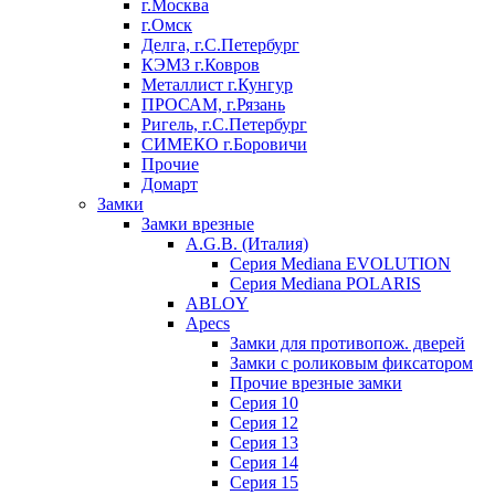
г.Москва
г.Омск
Делга, г.С.Петербург
КЭМЗ г.Ковров
Металлист г.Кунгур
ПРОСАМ, г.Рязань
Ригель, г.С.Петербург
СИМЕКО г.Боровичи
Прочие
Домарт
Замки
Замки врезные
A.G.B. (Италия)
Серия Mediana EVOLUTION
Серия Mediana POLARIS
ABLOY
Apecs
Замки для противопож. дверей
Замки с роликовым фиксатором
Прочие врезные замки
Серия 10
Серия 12
Серия 13
Серия 14
Серия 15