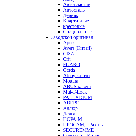
Автопластик
Автосталь
Дерняк
Квартирные
крестовые
Специальные
Заводской оригинал
Apecs
Avers (Китай)
CISA
Crit
FUARO
Gerda
Abloy ключи
Mottura
ABUS ключи
Mul-T-Lock
PALLADIUM
АВЕРС
Аллюр
Делга
НОРА-М
ПРОСАМ, г.Рязань
SECUREMME
Сельмаш, г.Киров