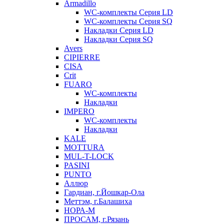
Armadillo
WC-комплекты Серия LD
WC-комплекты Серия SQ
Накладки Серия LD
Накладки Серия SQ
Avers
CIPIERRE
CISA
Crit
FUARO
WC-комплекты
Накладки
IMPERO
WC-комплекты
Накладки
KALE
MOTTURA
MUL-T-LOCK
PASINI
PUNTO
Аллюр
Гардиан, г.Йошкар-Ола
Меттэм, г.Балашиха
НОРА-М
ПРОСАМ, г.Рязань