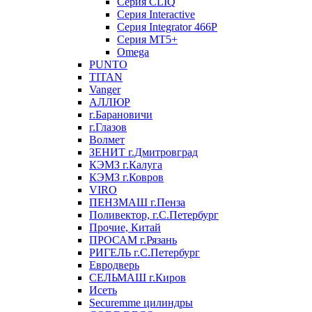
Серия CLIQ
Серия Interactive
Серия Integrator 466P
Серия MT5+
Omega
PUNTO
TITAN
Vanger
АЛЛЮР
г.Барановичи
г.Глазов
Волмет
ЗЕНИТ г.Дмитровград
КЭМЗ г.Калуга
КЭМЗ г.Ковров
VIRO
ПЕНЗМАШ г.Пенза
Поливектор, г.С.Петербург
Прочие, Китай
ПРОСАМ г.Рязань
РИГЕЛЬ г.С.Петербург
Евродверь
СЕЛЬМАШ г.Киров
Исеть
Securemme цилиндры