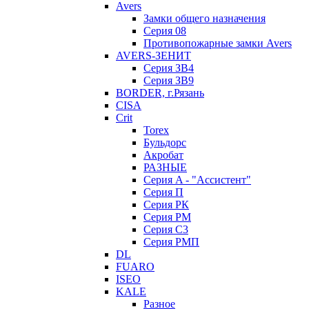
Avers
Замки общего назначения
Серия 08
Противопожарные замки Avers
AVERS-ЗЕНИТ
Серия ЗВ4
Серия ЗВ9
BORDER, г.Рязань
CISA
Crit
Torex
Бульдорс
Акробат
РАЗНЫЕ
Серия A - "Ассистент"
Серия П
Серия РК
Серия РМ
Серия С3
Серия РМП
DL
FUARO
ISEO
KALE
Разное