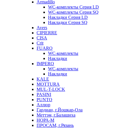
Armadillo
WC-комплекты Серия LD
WC-комплекты Серия SQ
Накладки Серия LD
Накладки Серия SQ
Avers
CIPIERRE
CISA
Crit
FUARO
WC-комплекты
Накладки
IMPERO
WC-комплекты
Накладки
KALE
MOTTURA
MUL-T-LOCK
PASINI
PUNTO
Аллюр
Гардиан, г.Йошкар-Ола
Меттэм, г.Балашиха
НОРА-М
ПРОСАМ, г.Рязань