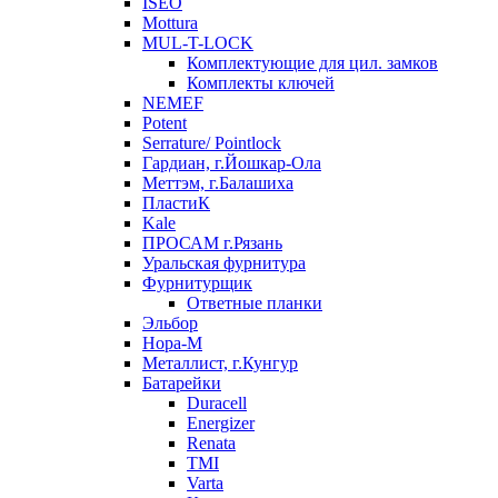
ISEO
Mottura
MUL-T-LOCK
Комплектующие для цил. замков
Комплекты ключей
NEMEF
Potent
Serrature/ Pointlock
Гардиан, г.Йошкар-Ола
Меттэм, г.Балашиха
ПластиК
Kale
ПРОСАМ г.Рязань
Уральская фурнитура
Фурнитурщик
Ответные планки
Эльбор
Нора-М
Металлист, г.Кунгур
Батарейки
Duracell
Energizer
Renata
TMI
Varta