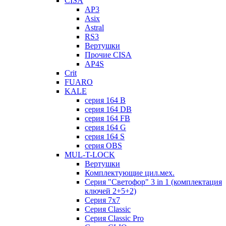
CISA
AP3
Asix
Astral
RS3
Вертушки
Прочие CISA
AP4S
Crit
FUARO
KALE
серия 164 B
серия 164 DB
серия 164 FB
серия 164 G
серия 164 S
серия OBS
MUL-T-LOCK
Вертушки
Комплектующие цил.мех.
Серия "Светофор" 3 in 1 (комплектация
ключей 2+5+2)
Серия 7х7
Серия Classic
Серия Classic Pro