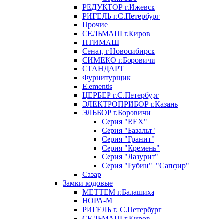
РЕДУКТОР г.Ижевск
РИГЕЛЬ г.С.Петербург
Прочие
СЕЛЬМАШ г.Киров
ПТИМАШ
Сенат, г.Новосибирск
СИМЕКО г.Боровичи
СТАНДАРТ
Фурнитурщик
Elementis
ЦЕРБЕР г.С.Петербург
ЭЛЕКТРОПРИБОР г.Казань
ЭЛЬБОР г.Боровичи
Серия "REX"
Серия "Базальт"
Серия "Гранит"
Серия "Кремень"
Серия "Лазурит"
Серия "Рубин", "Сапфир"
Сазар
Замки кодовые
МЕТТЕМ г.Балашиха
НОРА-М
РИГЕЛЬ г. С.Петербург
СЕЛЬМАШ г.Киров