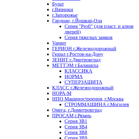
Булат
г.Вязники
г.Запорожье
Гардиан, г.Йошкар-Ола
Серия "Profi" (для пласт. и алюм
дверей)
Серия тяжелых замков
Vanger
ГЕРИОН г.Железнодорожный
Гюрал г.Ростов-на-Дону
ЗЕНИТ г.Дмитровград
МЕТТЭМ г.Балашиха
КЛАССИКА
НОРМА
СУПЕРЗАЩИТА
КЛАСС г.Железнодорожный
НОРА-М
НПО Машиностроения, г.Москва
СТРОММАШИНА г.Могилев
Омега, г.Димитровград
ПРОСАМ г.Рязань
Серия ЗВ1
Серия ЗВ4
Серия ЗВ8
Серия ЗВ9