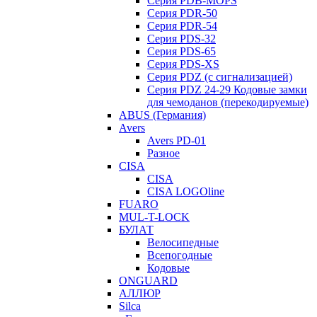
Серия PDB-MOPS
Серия PDR-50
Серия PDR-54
Серия PDS-32
Серия PDS-65
Серия PDS-XS
Серия PDZ (с сигнализацией)
Серия PDZ 24-29 Кодовые замки
для чемоданов (перекодируемые)
ABUS (Германия)
Avers
Avers PD-01
Разное
CISA
CISA
CISA LOGOline
FUARO
MUL-T-LOCK
БУЛАТ
Велосипедные
Всепогодные
Кодовые
ONGUARD
АЛЛЮР
Silca