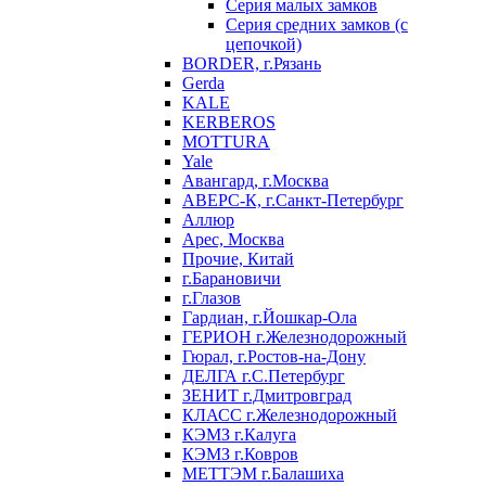
Серия малых замков
Серия средних замков (с
цепочкой)
BORDER, г.Рязань
Gerda
KALE
KERBEROS
MOTTURA
Yale
Авангард, г.Москва
АВЕРС-К, г.Санкт-Петербург
Аллюр
Арес, Москва
Прочие, Китай
г.Барановичи
г.Глазов
Гардиан, г.Йошкар-Ола
ГЕРИОН г.Железнодорожный
Гюрал, г.Ростов-на-Дону
ДЕЛГА г.С.Петербург
ЗЕНИТ г.Дмитровград
КЛАСС г.Железнодорожный
КЭМЗ г.Калуга
КЭМЗ г.Ковров
МЕТТЭМ г.Балашиха