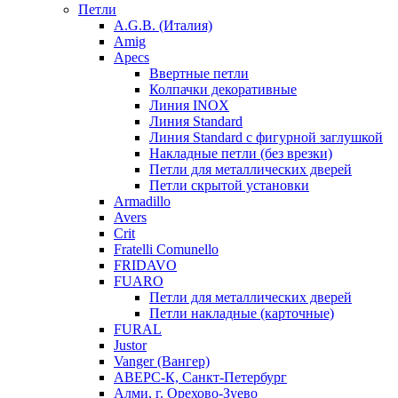
Петли
A.G.B. (Италия)
Amig
Apecs
Ввертные петли
Колпачки декоративные
Линия INOX
Линия Standard
Линия Standard с фигурной заглушкой
Накладные петли (без врезки)
Петли для металлических дверей
Петли скрытой установки
Armadillo
Avers
Crit
Fratelli Comunello
FRIDAVO
FUARO
Петли для металлических дверей
Петли накладные (карточные)
FURAL
Justor
Vanger (Вангер)
АВЕРС-К, Санкт-Петербург
Алми, г. Орехово-Зуево