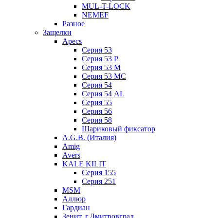
MUL-T-LOCK
NEMEF
Разное
Защелки
Apecs
Серия 53
Серия 53 P
Серия 53 М
Серия 53 МC
Серия 54
Серия 54 AL
Серия 55
Серия 56
Серия 58
Шариковый фиксатор
A.G.B. (Италия)
Amig
Avers
KALE KILIT
Серия 155
Серия 251
MSM
Аллюр
Гардиан
Зенит, г.Дмитровград