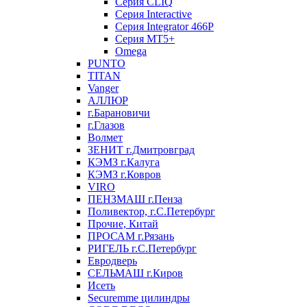
Серия CLIQ
Серия Interactive
Серия Integrator 466P
Серия MT5+
Omega
PUNTO
TITAN
Vanger
АЛЛЮР
г.Барановичи
г.Глазов
Волмет
ЗЕНИТ г.Дмитровград
КЭМЗ г.Калуга
КЭМЗ г.Ковров
VIRO
ПЕНЗМАШ г.Пенза
Поливектор, г.С.Петербург
Прочие, Китай
ПРОСАМ г.Рязань
РИГЕЛЬ г.С.Петербург
Евродверь
СЕЛЬМАШ г.Киров
Исеть
Securemme цилиндры