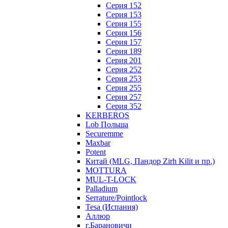
Серия 152
Серия 153
Серия 155
Серия 156
Серия 157
Серия 189
Серия 201
Серия 252
Серия 253
Серия 255
Серия 257
Серия 352
KERBEROS
Lob Польша
Securemme
Maxbar
Potent
Китай (MLG, Пандор Zirh Kilit и пр.)
MOTTURA
MUL-T-LOCK
Palladium
Serrature/Pointlock
Tesa (Испания)
Аллюр
г.Барановичи