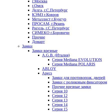
г.Москва
г.Омск
Делга, г.С.Петербург
КЭМЗ г.Ковров
Металлист г.Кунгур
ПРОСАМ, г.Рязань
Ригель, г.С.Петербург
СИМЕКО г.Боровичи
Прочие
Домарт
Замки
Замки врезные
A.G.B. (Италия)
Серия Mediana EVOLUTION
Серия Mediana POLARIS
ABLOY
Apecs
Замки для противопож. дверей
Замки с роликовым фиксатором
Прочие врезные замки
Серия 10
Серия 12
Серия 13
Серия 14
Серия 15