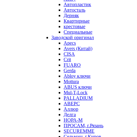
Автопластик
Автосталь
Дерняк
Квартирные
крестовые
Специальные
Заводской оригинал
Apecs
Avers (Китай)
CISA
Crit
FUARO
Gerda
Abloy ключи
Mottura
ABUS ключи
Mul-T-Lock
PALLADIUM
АВЕРС
Аллюр
Делга
НОРА-М
ПРОСАМ, г.Рязань
SECUREMME
Сельмаш, г.Киров