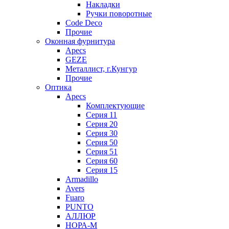
Накладки
Ручки поворотные
Code Deco
Прочие
Оконная фурнитура
Apecs
GEZE
Металлист, г.Кунгур
Прочие
Оптика
Apecs
Комплектующие
Серия 11
Серия 20
Серия 30
Серия 50
Серия 51
Серия 60
Серия 15
Armadillo
Avers
Fuaro
PUNTO
АЛЛЮР
НОРА-М