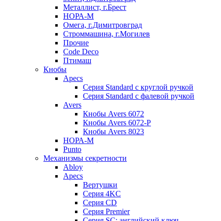
Металлист, г.Брест
НОРА-М
Омега, г.Димитровград
Строммашина, г.Могилев
Прочие
Code Deco
Птимаш
Кнобы
Apecs
Серия Standard с круглой ручкой
Серия Standard с фалевой ручкой
Avers
Кнобы Avers 6072
Кнобы Avers 6072-P
Кнобы Avers 8023
НОРА-М
Punto
Механизмы секретности
Abloy
Apecs
Вертушки
Серия 4KC
Серия CD
Серия Premier
Серия SC: английский ключ