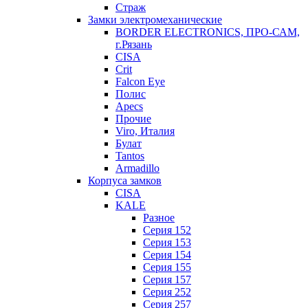
Страж
Замки электромеханические
BORDER ELECTRONICS, ПРО-САМ,
г.Рязань
CISA
Crit
Falcon Eye
Полис
Apecs
Прочие
Viro, Италия
Булат
Tantos
Armadillo
Корпуса замков
CISA
KALE
Разное
Серия 152
Серия 153
Серия 154
Серия 155
Серия 157
Серия 252
Серия 257