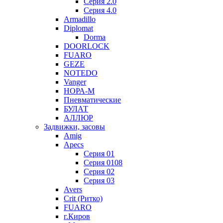
Серия 2.0
Серия 4.0
Armadillo
Diplomat
Dorma
DOORLOCK
FUARO
GEZE
NOTEDO
Vanger
НОРА-М
Пневматические
БУЛАТ
АЛЛЮР
Задвижки, засовы
Amig
Apecs
Серия 01
Серия 0108
Серия 02
Серия 03
Avers
Crit (Ритко)
FUARO
г.Киров