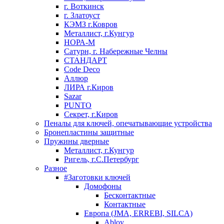
г. Воткинск
г. Златоуст
КЭМЗ г.Ковров
Металлист, г.Кунгур
НОРА-М
Сатурн, г. Набережные Челны
СТАНДАРТ
Code Deco
Аллюр
ЛИРА г.Киров
Sazar
PUNTO
Секрет, г.Киров
Пеналы для ключей, опечатывающие устройства
Бронепластины защитные
Пружины дверные
Металлист, г.Кунгур
Ригель, г.С.Петербург
Разное
#Заготовки ключей
Домофоны
Бесконтактные
Контактные
Европа (JMA, ERREBI, SILCA)
Abloy