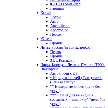
# АВТО оригинал
Гардиан
Китай
Аблой
Авто
Английские
Крестовые
Перфо
Железо
Прочие
Литье Россия (дверняк, перфо)
Пермь
Прочие
ЗТЛ, Конаково
Чипы. Корпуса. Лезвия. Пульты. TP00.
Выкидухи
Автоключи с ДУ
* Корпуса ключей ( Box ) китай
(цена без услуг)
** Выкидные ключи (цена без
услуг)
*** Лезвия для выкидных,
составных и"smart key" (цена без
услуг)