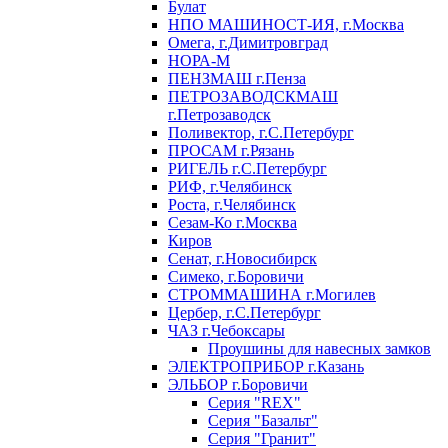
Булат
НПО МАШИНОСТ-ИЯ, г.Москва
Омега, г.Димитровград
НОРА-М
ПЕНЗМАШ г.Пенза
ПЕТРОЗАВОДСКМАШ
г.Петрозаводск
Поливектор, г.С.Петербург
ПРОСАМ г.Рязань
РИГЕЛЬ г.С.Петербург
РИФ, г.Челябинск
Роста, г.Челябинск
Сезам-Ко г.Москва
Киров
Сенат, г.Новосибирск
Симеко, г.Боровичи
СТРОММАШИНА г.Могилев
Цербер, г.С.Петербург
ЧАЗ г.Чебоксары
Проушины для навесных замков
ЭЛЕКТРОПРИБОР г.Казань
ЭЛЬБОР г.Боровичи
Серия "REX"
Серия "Базальт"
Серия "Гранит"