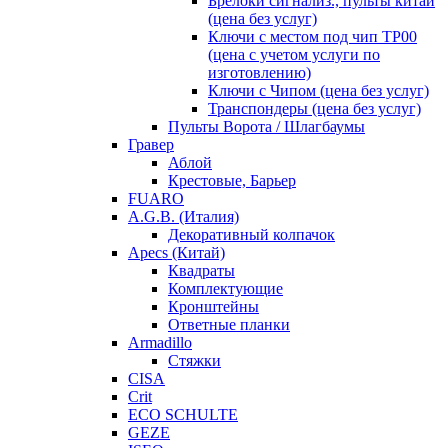
Брелоки сигнализ., пульты китай
(цена без услуг)
Ключи с местом под чип TP00
(цена с учетом услуги по
изготовлению)
Ключи с Чипом (цена без услуг)
Транспондеры (цена без услуг)
Пульты Ворота / Шлагбаумы
Гравер
Аблой
Крестовые, Барьер
FUARO
A.G.B. (Италия)
Декоративный колпачок
Apecs (Китай)
Квадраты
Комплектующие
Кронштейны
Ответные планки
Armadillo
Стяжки
CISA
Crit
ECO SCHULTE
GEZE