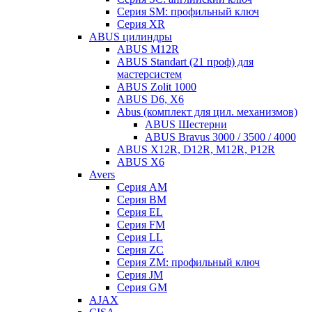
Серия SM: профильный ключ
Серия XR
ABUS цилиндры
ABUS M12R
ABUS Standart (21 проф) для
мастерсистем
ABUS Zolit 1000
ABUS D6, X6
Abus (комплект для цил. механизмов)
ABUS Шестерни
ABUS Bravus 3000 / 3500 / 4000
ABUS X12R, D12R, M12R, P12R
ABUS X6
Avers
Серия AM
Серия BM
Серия EL
Серия FM
Серия LL
Серия ZC
Серия ZM: профильный ключ
Серия JM
Серия GM
AJAX