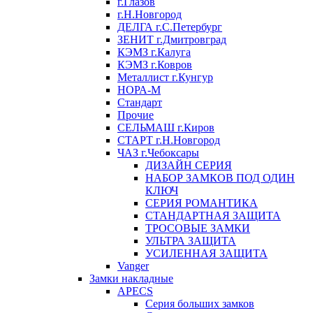
г.Глазов
г.Н.Новгород
ДЕЛГА г.С.Петербург
ЗЕНИТ г.Дмитровград
КЭМЗ г.Калуга
КЭМЗ г.Ковров
Металлист г.Кунгур
НОРА-М
Стандарт
Прочие
СЕЛЬМАШ г.Киров
СТАРТ г.Н.Новгород
ЧАЗ г.Чебоксары
ДИЗАЙН СЕРИЯ
НАБОР ЗАМКОВ ПОД ОДИН
КЛЮЧ
СЕРИЯ РОМАНТИКА
СТАНДАРТНАЯ ЗАЩИТА
ТРОСОВЫЕ ЗАМКИ
УЛЬТРА ЗАЩИТА
УСИЛЕННАЯ ЗАЩИТА
Vanger
Замки накладные
APECS
Серия больших замков