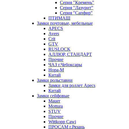
Серия "Кремень"
Серия "Лазурит"
Серия "Сапфир"
ПТИМАШ
Замки почтовые, мебельные
APECS
Avers
Crit
GTV
RUSLOCK
АЛЛЮР, СТАНДАРТ
Прочие
ЧАЗ г.Чебоксары
Нора-М
Китай
Замки рольставни
Замки для роллет Apecs
Китай
Замки сейфовые
Mauer
Mottura
STUV
Прочие
Wittkopp Cawi
ПРОСАМ г.Рязань