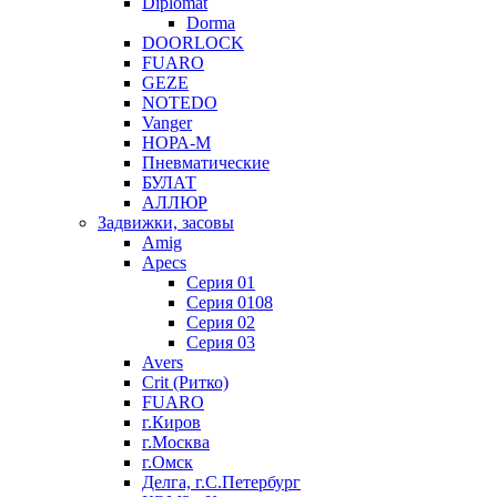
Diplomat
Dorma
DOORLOCK
FUARO
GEZE
NOTEDO
Vanger
НОРА-М
Пневматические
БУЛАТ
АЛЛЮР
Задвижки, засовы
Amig
Apecs
Серия 01
Серия 0108
Серия 02
Серия 03
Avers
Crit (Ритко)
FUARO
г.Киров
г.Москва
г.Омск
Делга, г.С.Петербург