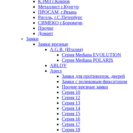
КЭМЗ г.Ковров
Металлист г.Кунгур
ПРОСАМ, г.Рязань
Ригель, г.С.Петербург
СИМЕКО г.Боровичи
Прочие
Домарт
Замки
Замки врезные
A.G.B. (Италия)
Серия Mediana EVOLUTION
Серия Mediana POLARIS
ABLOY
Apecs
Замки для противопож. дверей
Замки с роликовым фиксатором
Прочие врезные замки
Серия 10
Серия 12
Серия 13
Серия 14
Серия 15
Серия 16
Серия 17
Серия 18