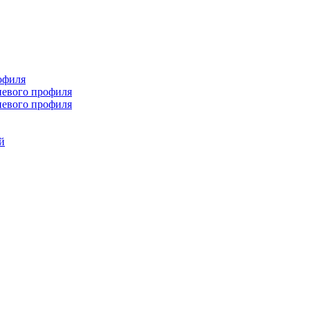
офиля
иевого профиля
иевого профиля
й