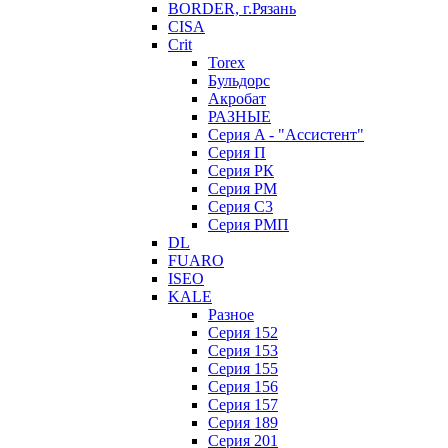
BORDER, г.Рязань
CISA
Crit
Torex
Бульдорс
Акробат
РАЗНЫЕ
Серия A - "Ассистент"
Серия П
Серия РК
Серия РМ
Серия С3
Серия РМП
DL
FUARO
ISEO
KALE
Разное
Серия 152
Серия 153
Серия 155
Серия 156
Серия 157
Серия 189
Серия 201