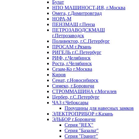
Булат
НПО МАШИНОСТ-ИЯ, г.Москва
Омега, г.Димитровград
НОРА-М
ПЕНЗМАШ г.Пенза
ПЕТРОЗАВОДСКМАШ
г.Петрозаводск
Поливектор, г.С.Петербург
ПРОСАМ г.Рязань
РИГЕЛЬ г.С.Петербург
РИФ, г.Челябинск
Роста, г.Челябинск
Сезам-Ко г.Москва
Киров
Сенат, г.Новосибирск
Симеко, г.Боровичи
СТРОММАШИНА г.Могилев
Цербер, г.С.Петербург
ЧАЗ г.Чебоксары
Проушины для навесных замков
ЭЛЕКТРОПРИБОР г.Казань
ЭЛЬБОР г.Боровичи
Серия "REX"
Серия "Базальт"
Серия "Гранит"