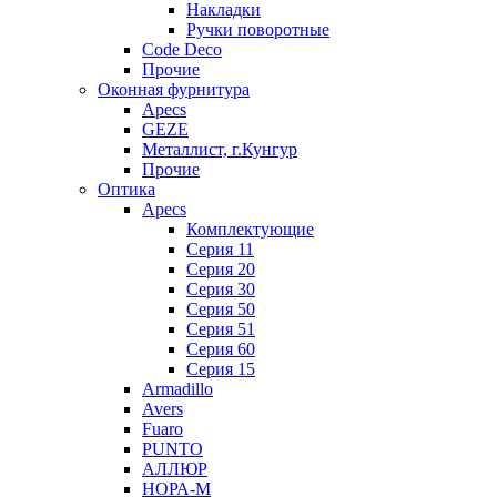
Накладки
Ручки поворотные
Code Deco
Прочие
Оконная фурнитура
Apecs
GEZE
Металлист, г.Кунгур
Прочие
Оптика
Apecs
Комплектующие
Серия 11
Серия 20
Серия 30
Серия 50
Серия 51
Серия 60
Серия 15
Armadillo
Avers
Fuaro
PUNTO
АЛЛЮР
НОРА-М