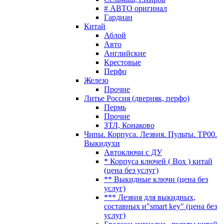
# АВТО оригинал
Гардиан
Китай
Аблой
Авто
Английские
Крестовые
Перфо
Железо
Прочие
Литье Россия (дверняк, перфо)
Пермь
Прочие
ЗТЛ, Конаково
Чипы. Корпуса. Лезвия. Пульты. TP00.
Выкидухи
Автоключи с ДУ
* Корпуса ключей ( Box ) китай
(цена без услуг)
** Выкидные ключи (цена без
услуг)
*** Лезвия для выкидных,
составных и"smart key" (цена без
услуг)