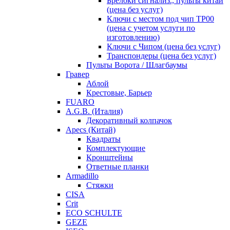
Брелоки сигнализ., пульты китай
(цена без услуг)
Ключи с местом под чип TP00
(цена с учетом услуги по
изготовлению)
Ключи с Чипом (цена без услуг)
Транспондеры (цена без услуг)
Пульты Ворота / Шлагбаумы
Гравер
Аблой
Крестовые, Барьер
FUARO
A.G.B. (Италия)
Декоративный колпачок
Apecs (Китай)
Квадраты
Комплектующие
Кронштейны
Ответные планки
Armadillo
Стяжки
CISA
Crit
ECO SCHULTE
GEZE