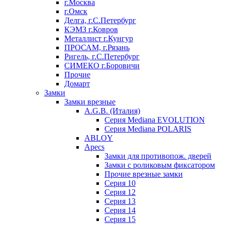
г.Москва
г.Омск
Делга, г.С.Петербург
КЭМЗ г.Ковров
Металлист г.Кунгур
ПРОСАМ, г.Рязань
Ригель, г.С.Петербург
СИМЕКО г.Боровичи
Прочие
Домарт
Замки
Замки врезные
A.G.B. (Италия)
Серия Mediana EVOLUTION
Серия Mediana POLARIS
ABLOY
Apecs
Замки для противопож. дверей
Замки с роликовым фиксатором
Прочие врезные замки
Серия 10
Серия 12
Серия 13
Серия 14
Серия 15