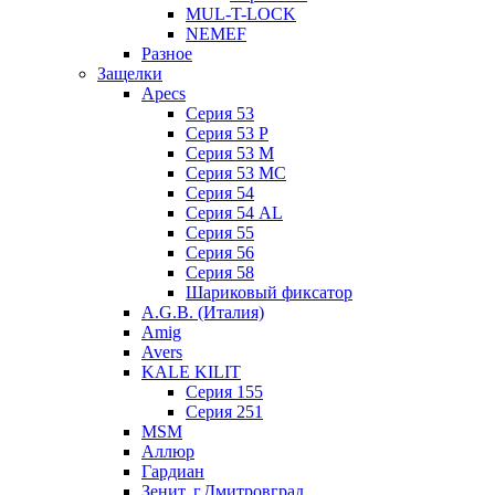
MUL-T-LOCK
NEMEF
Разное
Защелки
Apecs
Серия 53
Серия 53 P
Серия 53 М
Серия 53 МC
Серия 54
Серия 54 AL
Серия 55
Серия 56
Серия 58
Шариковый фиксатор
A.G.B. (Италия)
Amig
Avers
KALE KILIT
Серия 155
Серия 251
MSM
Аллюр
Гардиан
Зенит, г.Дмитровград