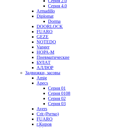
Серия 2.0
Серия 4.0
Armadillo
Diplomat
Dorma
DOORLOCK
FUARO
GEZE
NOTEDO
Vanger
НОРА-М
Пневматические
БУЛАТ
АЛЛЮР
Задвижки, засовы
Amig
Apecs
Серия 01
Серия 0108
Серия 02
Серия 03
Avers
Crit (Ритко)
FUARO
г.Киров