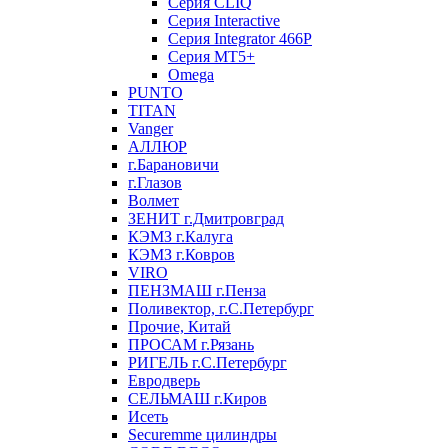
Серия CLIQ
Серия Interactive
Серия Integrator 466P
Серия MT5+
Omega
PUNTO
TITAN
Vanger
АЛЛЮР
г.Барановичи
г.Глазов
Волмет
ЗЕНИТ г.Дмитровград
КЭМЗ г.Калуга
КЭМЗ г.Ковров
VIRO
ПЕНЗМАШ г.Пенза
Поливектор, г.С.Петербург
Прочие, Китай
ПРОСАМ г.Рязань
РИГЕЛЬ г.С.Петербург
Евродверь
СЕЛЬМАШ г.Киров
Исеть
Securemme цилиндры