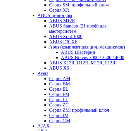
Серия SM: профильный ключ
Серия XR
ABUS цилиндры
ABUS M12R
ABUS Standart (21 проф) для
мастерсистем
ABUS Zolit 1000
ABUS D6, X6
Abus (комплект для цил. механизмов)
ABUS Шестерни
ABUS Bravus 3000 / 3500 / 4000
ABUS X12R, D12R, M12R, P12R
ABUS X6
Avers
Серия AM
Серия BM
Серия EL
Серия FM
Серия LL
Серия ZC
Серия ZM: профильный ключ
Серия JM
Серия GM
AJAX