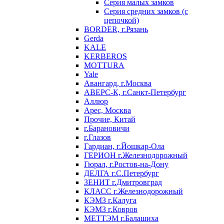
Серия малых замков
Серия средних замков (с
цепочкой)
BORDER, г.Рязань
Gerda
KALE
KERBEROS
MOTTURA
Yale
Авангард, г.Москва
АВЕРС-К, г.Санкт-Петербург
Аллюр
Арес, Москва
Прочие, Китай
г.Барановичи
г.Глазов
Гардиан, г.Йошкар-Ола
ГЕРИОН г.Железнодорожный
Гюрал, г.Ростов-на-Дону
ДЕЛГА г.С.Петербург
ЗЕНИТ г.Дмитровград
КЛАСС г.Железнодорожный
КЭМЗ г.Калуга
КЭМЗ г.Ковров
МЕТТЭМ г.Балашиха