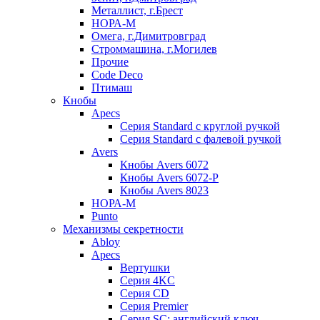
Металлист, г.Брест
НОРА-М
Омега, г.Димитровград
Строммашина, г.Могилев
Прочие
Code Deco
Птимаш
Кнобы
Apecs
Серия Standard с круглой ручкой
Серия Standard с фалевой ручкой
Avers
Кнобы Avers 6072
Кнобы Avers 6072-P
Кнобы Avers 8023
НОРА-М
Punto
Механизмы секретности
Abloy
Apecs
Вертушки
Серия 4KC
Серия CD
Серия Premier
Серия SC: английский ключ