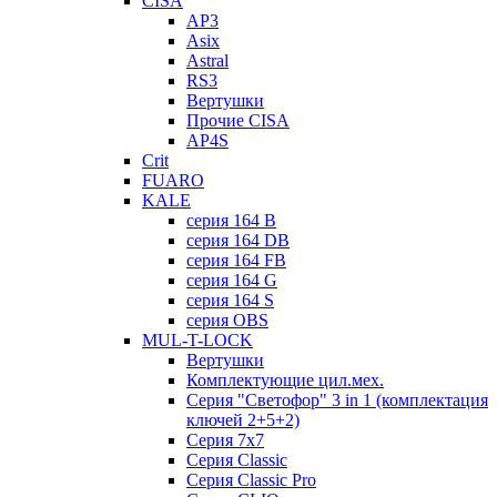
CISA
AP3
Asix
Astral
RS3
Вертушки
Прочие CISA
AP4S
Crit
FUARO
KALE
серия 164 B
серия 164 DB
серия 164 FB
серия 164 G
серия 164 S
серия OBS
MUL-T-LOCK
Вертушки
Комплектующие цил.мех.
Серия "Светофор" 3 in 1 (комплектация
ключей 2+5+2)
Серия 7х7
Серия Classic
Серия Classic Pro