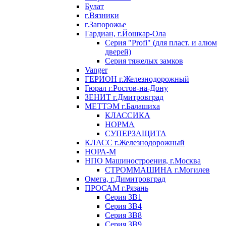
Булат
г.Вязники
г.Запорожье
Гардиан, г.Йошкар-Ола
Серия "Profi" (для пласт. и алюм
дверей)
Серия тяжелых замков
Vanger
ГЕРИОН г.Железнодорожный
Гюрал г.Ростов-на-Дону
ЗЕНИТ г.Дмитровград
МЕТТЭМ г.Балашиха
КЛАССИКА
НОРМА
СУПЕРЗАЩИТА
КЛАСС г.Железнодорожный
НОРА-М
НПО Машиностроения, г.Москва
СТРОММАШИНА г.Могилев
Омега, г.Димитровград
ПРОСАМ г.Рязань
Серия ЗВ1
Серия ЗВ4
Серия ЗВ8
Серия ЗВ9