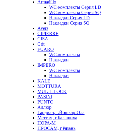
Armadillo
WC-комплекты Серия LD
WC-комплекты Серия SQ
Накладки Серия LD
Накладки Серия SQ
Avers
CIPIERRE
CISA
Crit
FUARO
WC-комплекты
Накладки
IMPERO
WC-комплекты
Накладки
KALE
MOTTURA
MUL-T-LOCK
PASINI
PUNTO
Аллюр
Гардиан, г.Йошкар-Ола
Меттэм, г.Балашиха
НОРА-М
ПРОСАМ, г.Рязань