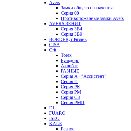
Avers
Замки общего назначения
Серия 08
Противопожарные замки Avers
AVERS-ЗЕНИТ
Серия ЗВ4
Серия ЗВ9
BORDER, г.Рязань
CISA
Crit
Torex
Бульдорс
Акробат
РАЗНЫЕ
Серия A - "Ассистент"
Серия П
Серия РК
Серия РМ
Серия С3
Серия РМП
DL
FUARO
ISEO
KALE
Разное