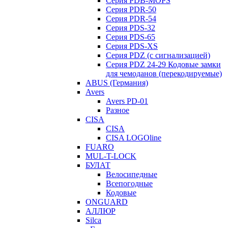
Серия PDB-MOPS
Серия PDR-50
Серия PDR-54
Серия PDS-32
Серия PDS-65
Серия PDS-XS
Серия PDZ (с сигнализацией)
Серия PDZ 24-29 Кодовые замки
для чемоданов (перекодируемые)
ABUS (Германия)
Avers
Avers PD-01
Разное
CISA
CISA
CISA LOGOline
FUARO
MUL-T-LOCK
БУЛАТ
Велосипедные
Всепогодные
Кодовые
ONGUARD
АЛЛЮР
Silca