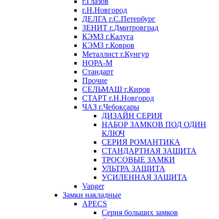
г.Глазов
г.Н.Новгород
ДЕЛГА г.С.Петербург
ЗЕНИТ г.Дмитровград
КЭМЗ г.Калуга
КЭМЗ г.Ковров
Металлист г.Кунгур
НОРА-М
Стандарт
Прочие
СЕЛЬМАШ г.Киров
СТАРТ г.Н.Новгород
ЧАЗ г.Чебоксары
ДИЗАЙН СЕРИЯ
НАБОР ЗАМКОВ ПОД ОДИН
КЛЮЧ
СЕРИЯ РОМАНТИКА
СТАНДАРТНАЯ ЗАЩИТА
ТРОСОВЫЕ ЗАМКИ
УЛЬТРА ЗАЩИТА
УСИЛЕННАЯ ЗАЩИТА
Vanger
Замки накладные
APECS
Серия больших замков