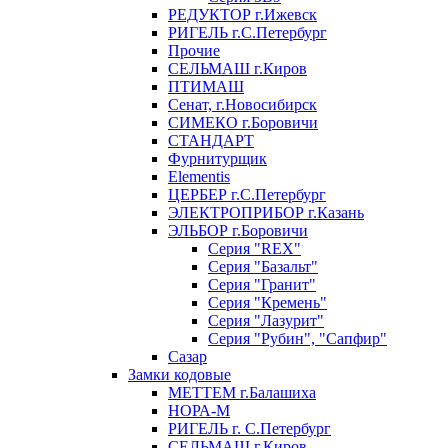
РЕДУКТОР г.Ижевск
РИГЕЛЬ г.С.Петербург
Прочие
СЕЛЬМАШ г.Киров
ПТИМАШ
Сенат, г.Новосибирск
СИМЕКО г.Боровичи
СТАНДАРТ
Фурнитурщик
Elementis
ЦЕРБЕР г.С.Петербург
ЭЛЕКТРОПРИБОР г.Казань
ЭЛЬБОР г.Боровичи
Серия "REX"
Серия "Базальт"
Серия "Гранит"
Серия "Кремень"
Серия "Лазурит"
Серия "Рубин", "Сапфир"
Сазар
Замки кодовые
МЕТТЕМ г.Балашиха
НОРА-М
РИГЕЛЬ г. С.Петербург
СЕЛЬМАШ г.Киров