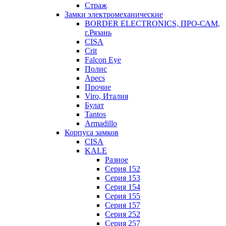
Страж
Замки электромеханические
BORDER ELECTRONICS, ПРО-САМ,
г.Рязань
CISA
Crit
Falcon Eye
Полис
Apecs
Прочие
Viro, Италия
Булат
Tantos
Armadillo
Корпуса замков
CISA
KALE
Разное
Серия 152
Серия 153
Серия 154
Серия 155
Серия 157
Серия 252
Серия 257