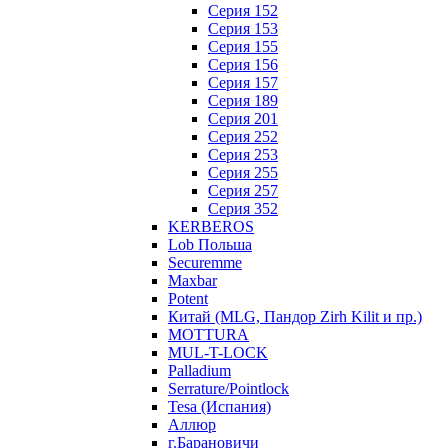
Серия 152
Серия 153
Серия 155
Серия 156
Серия 157
Серия 189
Серия 201
Серия 252
Серия 253
Серия 255
Серия 257
Серия 352
KERBEROS
Lob Польша
Securemme
Maxbar
Potent
Китай (MLG, Пандор Zirh Kilit и пр.)
MOTTURA
MUL-T-LOCK
Palladium
Serrature/Pointlock
Tesa (Испания)
Аллюр
г.Барановичи