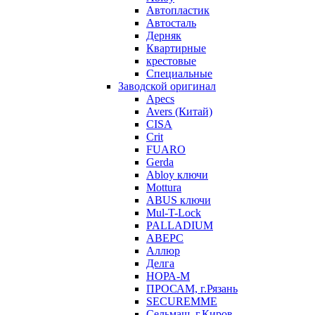
Автопластик
Автосталь
Дерняк
Квартирные
крестовые
Специальные
Заводской оригинал
Apecs
Avers (Китай)
CISA
Crit
FUARO
Gerda
Abloy ключи
Mottura
ABUS ключи
Mul-T-Lock
PALLADIUM
АВЕРС
Аллюр
Делга
НОРА-М
ПРОСАМ, г.Рязань
SECUREMME
Сельмаш, г.Киров