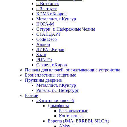
г. Воткинск
г. Златоуст
КЭМЗ г.Ковров
Металлист, г.Кунгур
НОРА-М
Сатурн, г. Набережные Челны
СТАНДАРТ
Code Deco
Аллюр
ЛИРА г.Киров
Sazar
PUNTO
Секрет, г.Киров
Пеналы для ключей, опечатывающие устройства
Бронепластины защитные
Пружины дверные
Металлист, г.Кунгур
Ригель, г.С.Петербург
Разное
#Заготовки ключей
Домофоны
Бесконтактные
Контактные
Европа (JMA, ERREBI, SILCA)
Abloy