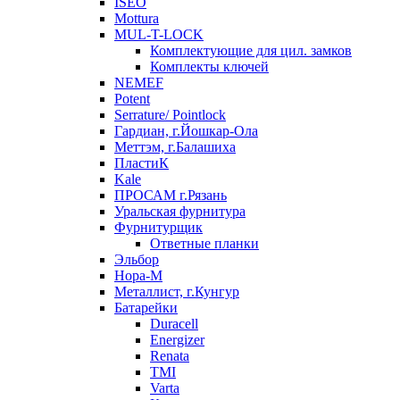
ISEO
Mottura
MUL-T-LOCK
Комплектующие для цил. замков
Комплекты ключей
NEMEF
Potent
Serrature/ Pointlock
Гардиан, г.Йошкар-Ола
Меттэм, г.Балашиха
ПластиК
Kale
ПРОСАМ г.Рязань
Уральская фурнитура
Фурнитурщик
Ответные планки
Эльбор
Нора-М
Металлист, г.Кунгур
Батарейки
Duracell
Energizer
Renata
TMI
Varta