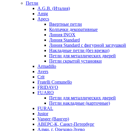
Петли
A.G.B. (Италия)
Amig
Apecs
Ввертные петли
Колпачки декоративные
Линия INOX
Линия Standard
Линия Standard с фигурной заглушкой
Накладные петли (без врезки)
Петли для металлических дверей
Петли скрытой установки
Armadillo
Avers
Crit
Fratelli Comunello
FRIDAVO
FUARO
Петли для металлических дверей
Петли накладные (карточные)
FURAL
Justor
Vanger (Вангер)
АВЕРС-К, Санкт-Петербург
Алми, г. Орехово-Зуево