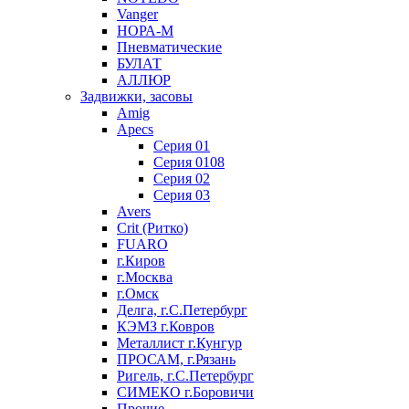
Vanger
НОРА-М
Пневматические
БУЛАТ
АЛЛЮР
Задвижки, засовы
Amig
Apecs
Серия 01
Серия 0108
Серия 02
Серия 03
Avers
Crit (Ритко)
FUARO
г.Киров
г.Москва
г.Омск
Делга, г.С.Петербург
КЭМЗ г.Ковров
Металлист г.Кунгур
ПРОСАМ, г.Рязань
Ригель, г.С.Петербург
СИМЕКО г.Боровичи
Прочие