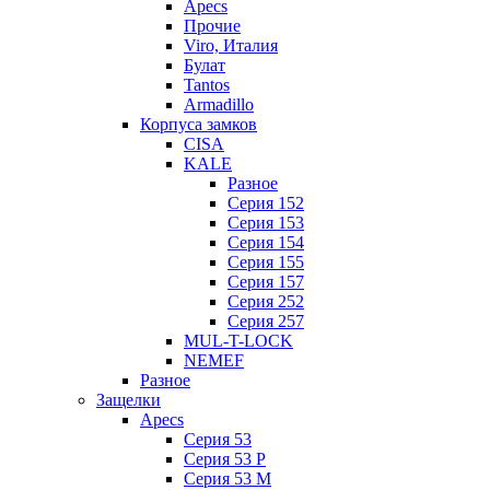
Apecs
Прочие
Viro, Италия
Булат
Tantos
Armadillo
Корпуса замков
CISA
KALE
Разное
Серия 152
Серия 153
Серия 154
Серия 155
Серия 157
Серия 252
Серия 257
MUL-T-LOCK
NEMEF
Разное
Защелки
Apecs
Серия 53
Серия 53 P
Серия 53 М