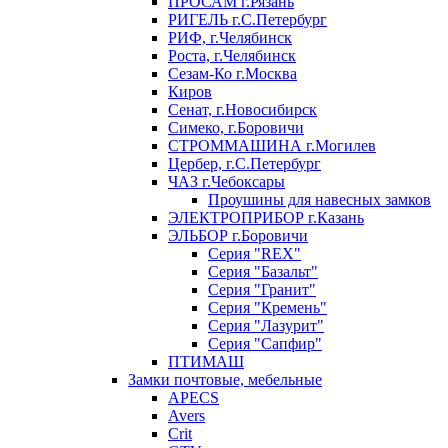
ПРОСАМ г.Рязань
РИГЕЛЬ г.С.Петербург
РИФ, г.Челябинск
Роста, г.Челябинск
Сезам-Ко г.Москва
Киров
Сенат, г.Новосибирск
Симеко, г.Боровичи
СТРОММАШИНА г.Могилев
Цербер, г.С.Петербург
ЧАЗ г.Чебоксары
Проушины для навесных замков
ЭЛЕКТРОПРИБОР г.Казань
ЭЛЬБОР г.Боровичи
Серия "REX"
Серия "Базальт"
Серия "Гранит"
Серия "Кремень"
Серия "Лазурит"
Серия "Сапфир"
ПТИМАШ
Замки почтовые, мебельные
APECS
Avers
Crit