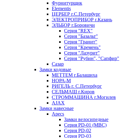
Фурнитурщик
Elementis
ЦЕРБЕР г.С.Петербург
ЭЛЕКТРОПРИБОР г.Казань
ЭЛЬБОР г.Боровичи
Серия "REX"
Серия "Базальт"
Серия "Гранит"
Серия "Кремень"
Серия "Лазурит"
Серия "Рубин", "Сапфир"
Сазар
Замки кодовые
МЕТТЕМ г.Балашиха
НОРА-М
РИГЕЛЬ г. С.Петербург
СЕЛЬМАШ г.Киров
СТРОММАШИНА г.Могилев
AJAX
Замки навесные
Apecs
Замки велосипедные
Серия PD-01 (МВС)
Серия PD-02
Серия PD-03