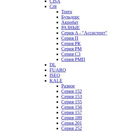
CISA
Crit
Torex
Бульдорс
Акробат
РАЗНЫЕ
Серия A - "Ассистент"
Серия П
Серия РК
Серия РМ
Серия С3
Серия РМП
DL
FUARO
ISEO
KALE
Разное
Серия 152
Серия 153
Серия 155
Серия 156
Серия 157
Серия 189
Серия 201
Серия 252