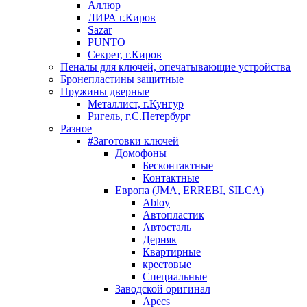
Аллюр
ЛИРА г.Киров
Sazar
PUNTO
Секрет, г.Киров
Пеналы для ключей, опечатывающие устройства
Бронепластины защитные
Пружины дверные
Металлист, г.Кунгур
Ригель, г.С.Петербург
Разное
#Заготовки ключей
Домофоны
Бесконтактные
Контактные
Европа (JMA, ERREBI, SILCA)
Abloy
Автопластик
Автосталь
Дерняк
Квартирные
крестовые
Специальные
Заводской оригинал
Apecs