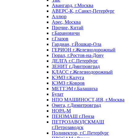
Авангард, г.Москва
АВЕРС-К, г.Санкт-Петербург
Аллюр
Арес, Москва
Прочие, Китай
г.Барановичи
г.Глазов
Гардиан, г.Йошкар-Ола
ГЕРИОН г.Железнодорожный
Гюрал, г.Ростов-на-Дону
ДЕЛГА г.С.Петербург
ЗЕНИТ г.Дмитровград
КЛАСС г.Железнодорожный
КЭМЗ г.Калуга
КЭМЗ г.Ковров
МЕТТЭМ г.Балашиха
Булат
НПО МАШИНОСТ-ИЯ, г.Москва
Омега, г.Димитровград
НОРА-М
ПЕНЗМАШ г.Пенза
ПЕТРОЗАВОДСКМАШ
г.Петрозаводск
Поливектор, г.С.Петербург