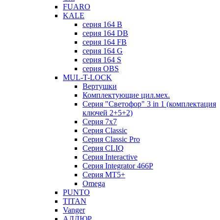
FUARO
KALE
серия 164 B
серия 164 DB
серия 164 FB
серия 164 G
серия 164 S
серия OBS
MUL-T-LOCK
Вертушки
Комплектующие цил.мех.
Серия "Светофор" 3 in 1 (комплектация
ключей 2+5+2)
Серия 7х7
Серия Classic
Серия Classic Pro
Серия CLIQ
Серия Interactive
Серия Integrator 466P
Серия MT5+
Omega
PUNTO
TITAN
Vanger
АЛЛЮР