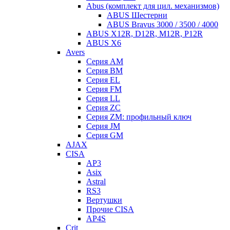
Abus (комплект для цил. механизмов)
ABUS Шестерни
ABUS Bravus 3000 / 3500 / 4000
ABUS X12R, D12R, M12R, P12R
ABUS X6
Avers
Серия AM
Серия BM
Серия EL
Серия FM
Серия LL
Серия ZC
Серия ZM: профильный ключ
Серия JM
Серия GM
AJAX
CISA
AP3
Asix
Astral
RS3
Вертушки
Прочие CISA
AP4S
Crit