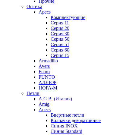
Прочие
Оптика
Apecs
Комплектующие
Серия 11
Серия 20
Серия 30
Серия 50
Серия 51
Серия 60
Серия 15
Armadillo
Avers
Fuaro
PUNTO
АЛЛЮР
НОРА-М
Петли
A.G.B. (Италия)
Amig
Apecs
Ввертные петли
Колпачки декоративные
Линия INOX
Линия Standard