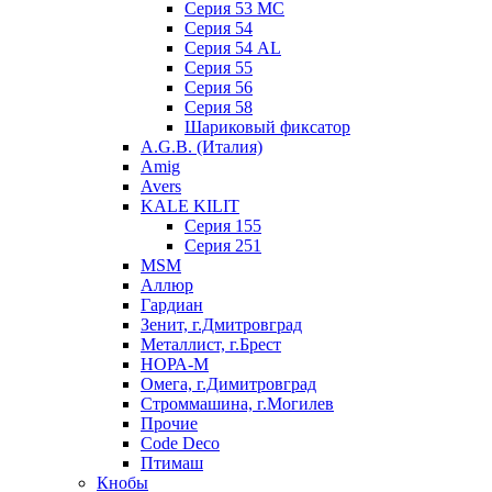
Серия 53 МC
Серия 54
Серия 54 AL
Серия 55
Серия 56
Серия 58
Шариковый фиксатор
A.G.B. (Италия)
Amig
Avers
KALE KILIT
Серия 155
Серия 251
MSM
Аллюр
Гардиан
Зенит, г.Дмитровград
Металлист, г.Брест
НОРА-М
Омега, г.Димитровград
Строммашина, г.Могилев
Прочие
Code Deco
Птимаш
Кнобы