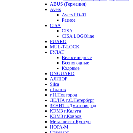
ABUS (Германия)
Avers
Avers PD-01
Разное
CISA
CISA
CISA LOGOline
FUARO
MUL-T-LOCK
БУЛАТ
Велосипедные
Всепогодные
Кодовые
ONGUARD
АЛЛЮР
Silca
г.Глазов
г.Н.Новгород
ДЕЛГА г.С.Петербург
ЗЕНИТ г.Дмитровград
КЭМЗ г.Калуга
КЭМЗ г.Ковров
Металлист г.Кунгур
НОРА-М
Стандарт