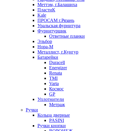
Меттэм, г.Балашиха
ПластиК
Kale
ПРОСАМ г.Рязань
Уральская фурнитура
Фурнитурщик
Ответные планки
Эльбор
Нора-М
Металлист, г.Кунгур
Батарейки
Duracell
Energizer
Renata
TMI
Varta
Космос
GP
Уплотнители
Метраж
Ручки
Кольца дверные
PASINI
Ручки кнопки
ВОРОНЕЖ