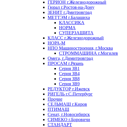
ГЕРИОН г.Железнодорожный
Гюрал г.Ростов-на-Дону
ЗЕНИТ г.Дмитровград
МЕТТЭМ г.Балашиха
КЛАССИКА
НОРМА
СУПЕРЗАЩИТА
КЛАСС г.Железнодорожный
НОРА-М
НПО Машиностроения, г.Москва
СТРОММАШИНА г.Могилев
Омега, г.Димитровград
ПРОСАМ г.Рязань
Серия ЗВ1
Серия ЗВ4
Серия ЗВ8
Серия ЗВ9
РЕДУКТОР г.Ижевск
РИГЕЛЬ г.С.Петербург
Прочие
СЕЛЬМАШ г.Киров
ПТИМАШ
Сенат, г.Новосибирск
СИМЕКО г.Боровичи
СТАНДАРТ