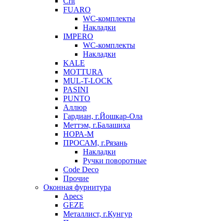
Crit
FUARO
WC-комплекты
Накладки
IMPERO
WC-комплекты
Накладки
KALE
MOTTURA
MUL-T-LOCK
PASINI
PUNTO
Аллюр
Гардиан, г.Йошкар-Ола
Меттэм, г.Балашиха
НОРА-М
ПРОСАМ, г.Рязань
Накладки
Ручки поворотные
Code Deco
Прочие
Оконная фурнитура
Apecs
GEZE
Металлист, г.Кунгур