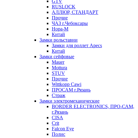
GTV
RUSLOCK
АЛЛЮР, СТАНДАРТ
Прочие
ЧАЗ г.Чебоксары
Нора-М
Китай
Замки рольставни
Замки для роллет Apecs
Китай
Замки сейфовые
Mauer
Mottura
STUV
Прочие
Wittkopp Cawi
ПРОСАМ г.Рязань
Страж
Замки электромеханические
BORDER ELECTRONICS, ПРО-САМ,
г.Рязань
CISA
Crit
Falcon Eye
Полис