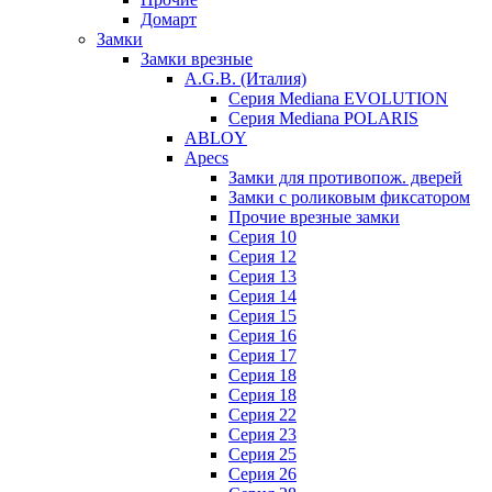
Домарт
Замки
Замки врезные
A.G.B. (Италия)
Серия Mediana EVOLUTION
Серия Mediana POLARIS
ABLOY
Apecs
Замки для противопож. дверей
Замки с роликовым фиксатором
Прочие врезные замки
Серия 10
Серия 12
Серия 13
Серия 14
Серия 15
Серия 16
Серия 17
Серия 18
Серия 18
Серия 22
Серия 23
Серия 25
Серия 26