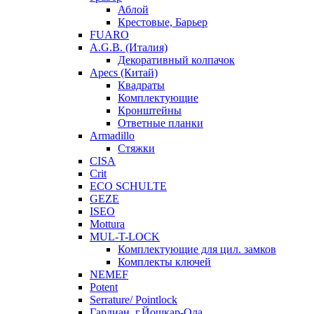
Аблой
Крестовые, Барьер
FUARO
A.G.B. (Италия)
Декоративный колпачок
Apecs (Китай)
Квадраты
Комплектующие
Кронштейны
Ответные планки
Armadillo
Стяжки
CISA
Crit
ECO SCHULTE
GEZE
ISEO
Mottura
MUL-T-LOCK
Комплектующие для цил. замков
Комплекты ключей
NEMEF
Potent
Serrature/ Pointlock
Гардиан, г.Йошкар-Ола