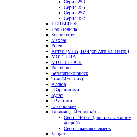
Серия 253
Серия 255
Серия 257
Серия 352
KERBEROS
Lob Польша
Securemme
Maxbar
Potent
Китай (MLG, Пандор Zirh Kilit и пр.)
MOTTURA
MUL-T-LOCK
Palladium
Serrature/Pointlock
Tesa (Испания)
Аллюр
г.Барановичи
Булат
г.Вязники
г.Запорожье
Гардиан, г.Йошкар-Ола
Серия "Profi" (для пласт. и алюм
дверей)
Серия тяжелых замков
Vanger