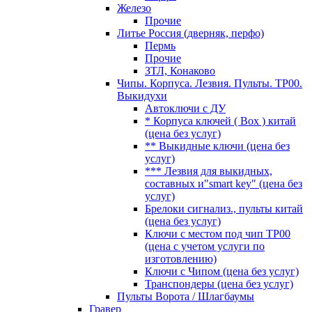
Железо
Прочие
Литье Россия (дверняк, перфо)
Пермь
Прочие
ЗТЛ, Конаково
Чипы. Корпуса. Лезвия. Пульты. TP00.
Выкидухи
Автоключи с ДУ
* Корпуса ключей ( Box ) китай
(цена без услуг)
** Выкидные ключи (цена без
услуг)
*** Лезвия для выкидных,
составных и"smart key" (цена без
услуг)
Брелоки сигнализ., пульты китай
(цена без услуг)
Ключи с местом под чип TP00
(цена с учетом услуги по
изготовлению)
Ключи с Чипом (цена без услуг)
Транспондеры (цена без услуг)
Пульты Ворота / Шлагбаумы
Гравер