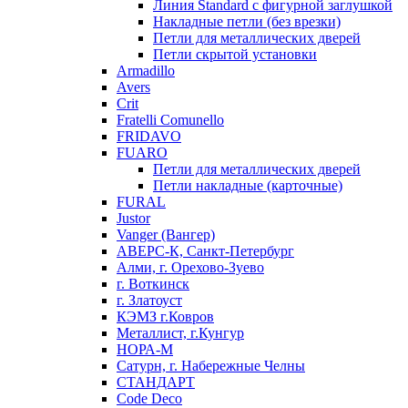
Линия Standard с фигурной заглушкой
Накладные петли (без врезки)
Петли для металлических дверей
Петли скрытой установки
Armadillo
Avers
Crit
Fratelli Comunello
FRIDAVO
FUARO
Петли для металлических дверей
Петли накладные (карточные)
FURAL
Justor
Vanger (Вангер)
АВЕРС-К, Санкт-Петербург
Алми, г. Орехово-Зуево
г. Воткинск
г. Златоуст
КЭМЗ г.Ковров
Металлист, г.Кунгур
НОРА-М
Сатурн, г. Набережные Челны
СТАНДАРТ
Code Deco