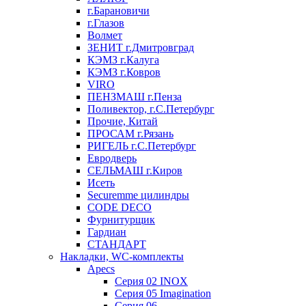
г.Барановичи
г.Глазов
Волмет
ЗЕНИТ г.Дмитровград
КЭМЗ г.Калуга
КЭМЗ г.Ковров
VIRO
ПЕНЗМАШ г.Пенза
Поливектор, г.С.Петербург
Прочие, Китай
ПРОСАМ г.Рязань
РИГЕЛЬ г.С.Петербург
Евродверь
СЕЛЬМАШ г.Киров
Исеть
Securemme цилиндры
CODE DECO
Фурнитурщик
Гардиан
СТАНДАРТ
Накладки, WC-комплекты
Apecs
Cерия 02 INOX
Cерия 05 Imagination
Cерия 06