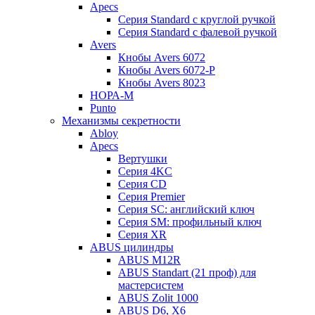
Apecs
Серия Standard с круглой ручкой
Серия Standard с фалевой ручкой
Avers
Кнобы Avers 6072
Кнобы Avers 6072-P
Кнобы Avers 8023
НОРА-М
Punto
Механизмы секретности
Abloy
Apecs
Вертушки
Серия 4KC
Серия CD
Серия Premier
Серия SC: английский ключ
Серия SM: профильный ключ
Серия XR
ABUS цилиндры
ABUS M12R
ABUS Standart (21 проф) для
мастерсистем
ABUS Zolit 1000
ABUS D6, X6