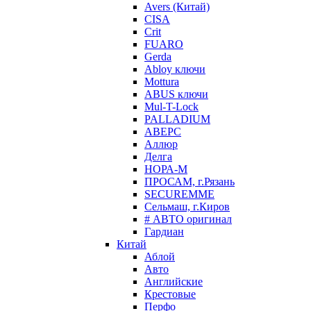
Avers (Китай)
CISA
Crit
FUARO
Gerda
Abloy ключи
Mottura
ABUS ключи
Mul-T-Lock
PALLADIUM
АВЕРС
Аллюр
Делга
НОРА-М
ПРОСАМ, г.Рязань
SECUREMME
Сельмаш, г.Киров
# АВТО оригинал
Гардиан
Китай
Аблой
Авто
Английские
Крестовые
Перфо