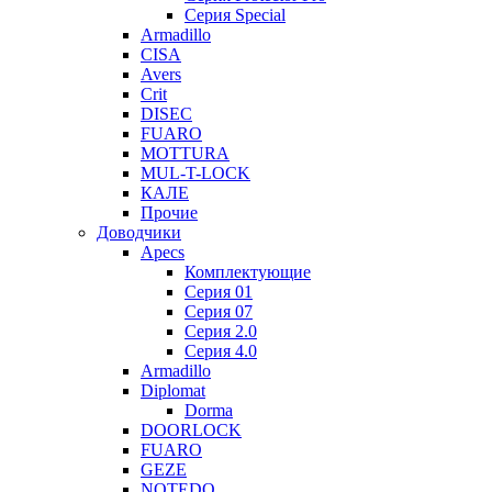
Серия Special
Armadillo
CISA
Avers
Crit
DISEC
FUARO
MOTTURA
MUL-T-LOCK
КАЛЕ
Прочие
Доводчики
Apecs
Комплектующие
Серия 01
Серия 07
Серия 2.0
Серия 4.0
Armadillo
Diplomat
Dorma
DOORLOCK
FUARO
GEZE
NOTEDO