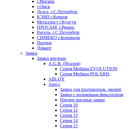
г.Москва
г.Омск
Делга, г.С.Петербург
КЭМЗ г.Ковров
Металлист г.Кунгур
ПРОСАМ, г.Рязань
Ригель, г.С.Петербург
СИМЕКО г.Боровичи
Прочие
Домарт
Замки
Замки врезные
A.G.B. (Италия)
Серия Mediana EVOLUTION
Серия Mediana POLARIS
ABLOY
Apecs
Замки для противопож. дверей
Замки с роликовым фиксатором
Прочие врезные замки
Серия 10
Серия 12
Серия 13
Серия 14
Серия 15