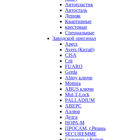
Автопластик
Автосталь
Дерняк
Квартирные
крестовые
Специальные
Заводской оригинал
Apecs
Avers (Китай)
CISA
Crit
FUARO
Gerda
Abloy ключи
Mottura
ABUS ключи
Mul-T-Lock
PALLADIUM
АВЕРС
Аллюр
Делга
НОРА-М
ПРОСАМ, г.Рязань
SECUREMME
Сельмаш, г.Киров