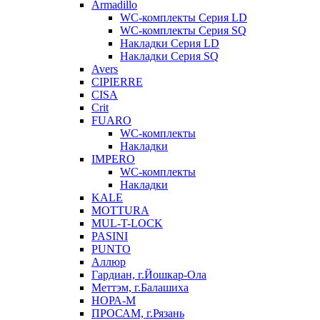
Armadillo
WC-комплекты Серия LD
WC-комплекты Серия SQ
Накладки Серия LD
Накладки Серия SQ
Avers
CIPIERRE
CISA
Crit
FUARO
WC-комплекты
Накладки
IMPERO
WC-комплекты
Накладки
KALE
MOTTURA
MUL-T-LOCK
PASINI
PUNTO
Аллюр
Гардиан, г.Йошкар-Ола
Меттэм, г.Балашиха
НОРА-М
ПРОСАМ, г.Рязань