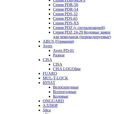
Серия PDB-MOPS
Серия PDR-50
Серия PDR-54
Серия PDS-32
Серия PDS-65
Серия PDS-XS
Серия PDZ (с сигнализацией)
Серия PDZ 24-29 Кодовые замки
для чемоданов (перекодируемые)
ABUS (Германия)
Avers
Avers PD-01
Разное
CISA
CISA
CISA LOGOline
FUARO
MUL-T-LOCK
БУЛАТ
Велосипедные
Всепогодные
Кодовые
ONGUARD
АЛЛЮР
Silca