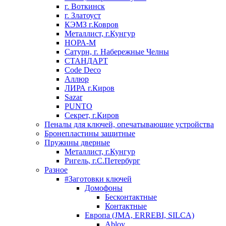
г. Воткинск
г. Златоуст
КЭМЗ г.Ковров
Металлист, г.Кунгур
НОРА-М
Сатурн, г. Набережные Челны
СТАНДАРТ
Code Deco
Аллюр
ЛИРА г.Киров
Sazar
PUNTO
Секрет, г.Киров
Пеналы для ключей, опечатывающие устройства
Бронепластины защитные
Пружины дверные
Металлист, г.Кунгур
Ригель, г.С.Петербург
Разное
#Заготовки ключей
Домофоны
Бесконтактные
Контактные
Европа (JMA, ERREBI, SILCA)
Abloy