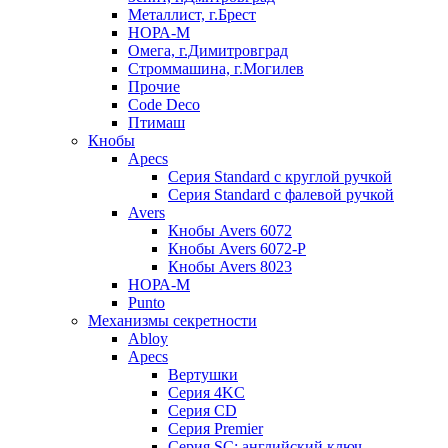
Металлист, г.Брест
НОРА-М
Омега, г.Димитровград
Строммашина, г.Могилев
Прочие
Code Deco
Птимаш
Кнобы
Apecs
Серия Standard с круглой ручкой
Серия Standard с фалевой ручкой
Avers
Кнобы Avers 6072
Кнобы Avers 6072-P
Кнобы Avers 8023
НОРА-М
Punto
Механизмы секретности
Abloy
Apecs
Вертушки
Серия 4KC
Серия CD
Серия Premier
Серия SC: английский ключ