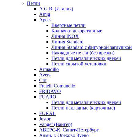
Петли
A.G.B. (Италия)
Amig
Apecs
Ввертные петли
Колпачки декоративные
Линия INOX
Линия Standard
Линия Standard с фигурной заглушкой
Накладные петли (без врезки)
Петли для металлических дверей
Петли скрытой установки
Armadillo
Avers
Crit
Fratelli Comunello
FRIDAVO
FUARO
Петли для металлических дверей
Петли накладные (карточные)
FURAL
Justor
Vanger (Вангер)
АВЕРС-К, Санкт-Петербург
Алми, г. Орехово-Зуево