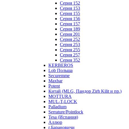
Серия 152
Серия 153
Серия 155
Серия 156
Серия 157
Серия 189
Серия 201
Серия 252
Серия 253
Серия 255
Серия 257
Серия 352
KERBEROS
Lob Польша
Securemme
Maxbar
Potent
Китай (MLG, Пандор Zirh Kilit и пр.)
MOTTURA
MUL-T-LOCK
Palladium
Serrature/Pointlock
Tesa (Испания)
Аллюр
г.Барановичи