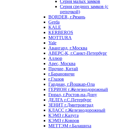
Серия малых замков
Серия средних замков (с
цепочкой)
BORDER, г.Рязань
Gerda
KALE
KERBEROS
MOTTURA
Yale
Авангард, г.Москва
АВЕРС-К, г.Санкт-Петербург
Аллюр
Арес, Москва
Прочие, Китай
г.Барановичи
г.Глазов
Гардиан, г.Йошкар-Ола
ГЕРИОН г.Железнодорожный
Гюрал, г.Ростов-на-Дону
ДЕЛГА г.С.Петербург
ЗЕНИТ г.Дмитровград
КЛАСС г.Железнодорожный
КЭМЗ г.Калуга
КЭМЗ г.Ковров
МЕТТЭМ г.Балашиха