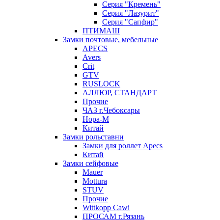
Серия "Кремень"
Серия "Лазурит"
Серия "Сапфир"
ПТИМАШ
Замки почтовые, мебельные
APECS
Avers
Crit
GTV
RUSLOCK
АЛЛЮР, СТАНДАРТ
Прочие
ЧАЗ г.Чебоксары
Нора-М
Китай
Замки рольставни
Замки для роллет Apecs
Китай
Замки сейфовые
Mauer
Mottura
STUV
Прочие
Wittkopp Cawi
ПРОСАМ г.Рязань