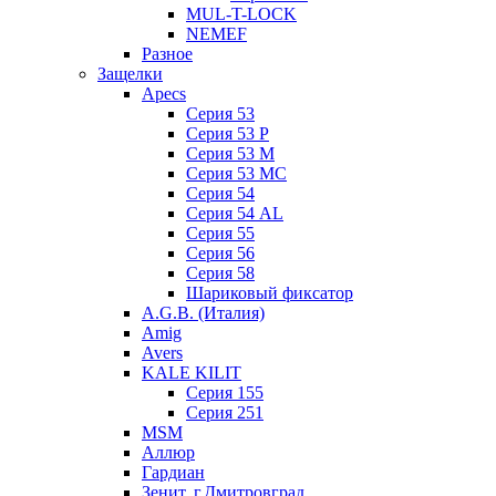
MUL-T-LOCK
NEMEF
Разное
Защелки
Apecs
Серия 53
Серия 53 P
Серия 53 М
Серия 53 МC
Серия 54
Серия 54 AL
Серия 55
Серия 56
Серия 58
Шариковый фиксатор
A.G.B. (Италия)
Amig
Avers
KALE KILIT
Серия 155
Серия 251
MSM
Аллюр
Гардиан
Зенит, г.Дмитровград