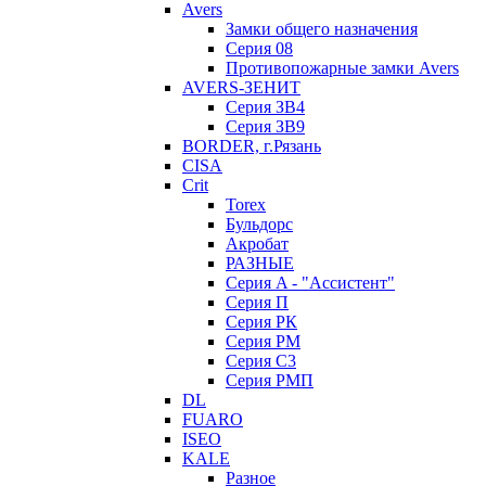
Avers
Замки общего назначения
Серия 08
Противопожарные замки Avers
AVERS-ЗЕНИТ
Серия ЗВ4
Серия ЗВ9
BORDER, г.Рязань
CISA
Crit
Torex
Бульдорс
Акробат
РАЗНЫЕ
Серия A - "Ассистент"
Серия П
Серия РК
Серия РМ
Серия С3
Серия РМП
DL
FUARO
ISEO
KALE
Разное