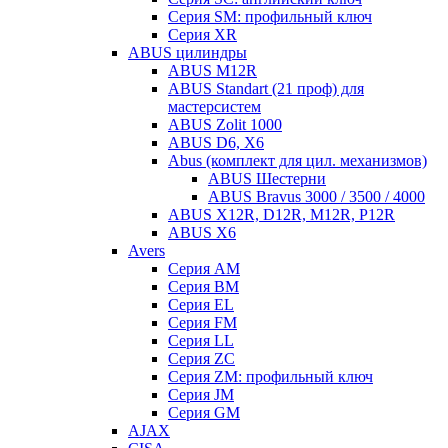
Серия SM: профильный ключ
Серия XR
ABUS цилиндры
ABUS M12R
ABUS Standart (21 проф) для
мастерсистем
ABUS Zolit 1000
ABUS D6, X6
Abus (комплект для цил. механизмов)
ABUS Шестерни
ABUS Bravus 3000 / 3500 / 4000
ABUS X12R, D12R, M12R, P12R
ABUS X6
Avers
Серия AM
Серия BM
Серия EL
Серия FM
Серия LL
Серия ZC
Серия ZM: профильный ключ
Серия JM
Серия GM
AJAX