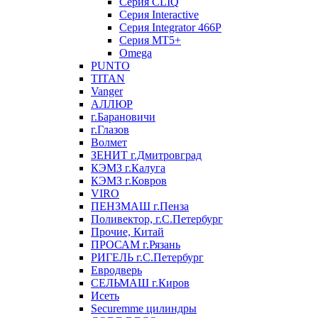
Серия CLIQ
Серия Interactive
Серия Integrator 466P
Серия MT5+
Omega
PUNTO
TITAN
Vanger
АЛЛЮР
г.Барановичи
г.Глазов
Волмет
ЗЕНИТ г.Дмитровград
КЭМЗ г.Калуга
КЭМЗ г.Ковров
VIRO
ПЕНЗМАШ г.Пенза
Поливектор, г.С.Петербург
Прочие, Китай
ПРОСАМ г.Рязань
РИГЕЛЬ г.С.Петербург
Евродверь
СЕЛЬМАШ г.Киров
Исеть
Securemme цилиндры