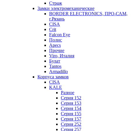
Страж
Замки электромеханические
BORDER ELECTRONICS, ПРО-САМ,
г.Рязань
CISA
Crit
Falcon Eye
Полис
Apecs
Прочие
Viro, Италия
Булат
Tantos
Armadillo
Корпуса замков
CISA
KALE
Разное
Серия 152
Серия 153
Серия 154
Серия 155
Серия 157
Серия 252
Серия 257