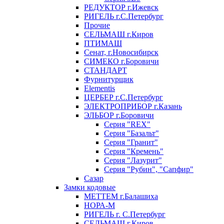
РЕДУКТОР г.Ижевск
РИГЕЛЬ г.С.Петербург
Прочие
СЕЛЬМАШ г.Киров
ПТИМАШ
Сенат, г.Новосибирск
СИМЕКО г.Боровичи
СТАНДАРТ
Фурнитурщик
Elementis
ЦЕРБЕР г.С.Петербург
ЭЛЕКТРОПРИБОР г.Казань
ЭЛЬБОР г.Боровичи
Серия "REX"
Серия "Базальт"
Серия "Гранит"
Серия "Кремень"
Серия "Лазурит"
Серия "Рубин", "Сапфир"
Сазар
Замки кодовые
МЕТТЕМ г.Балашиха
НОРА-М
РИГЕЛЬ г. С.Петербург
СЕЛЬМАШ г.Киров