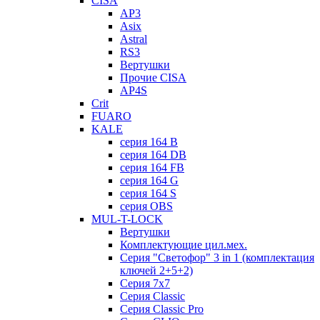
CISA
AP3
Asix
Astral
RS3
Вертушки
Прочие CISA
AP4S
Crit
FUARO
KALE
серия 164 B
серия 164 DB
серия 164 FB
серия 164 G
серия 164 S
серия OBS
MUL-T-LOCK
Вертушки
Комплектующие цил.мех.
Серия "Светофор" 3 in 1 (комплектация
ключей 2+5+2)
Серия 7х7
Серия Classic
Серия Classic Pro