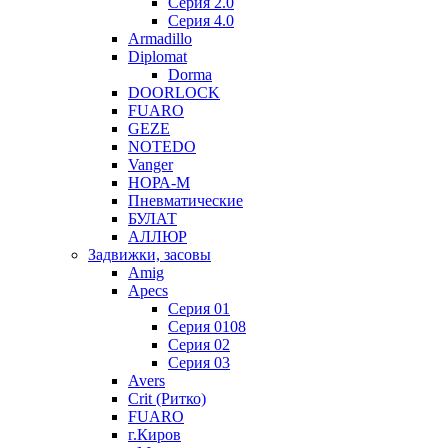
Серия 2.0
Серия 4.0
Armadillo
Diplomat
Dorma
DOORLOCK
FUARO
GEZE
NOTEDO
Vanger
НОРА-М
Пневматические
БУЛАТ
АЛЛЮР
Задвижки, засовы
Amig
Apecs
Серия 01
Серия 0108
Серия 02
Серия 03
Avers
Crit (Ритко)
FUARO
г.Киров