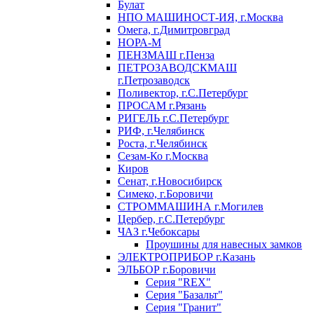
Булат
НПО МАШИНОСТ-ИЯ, г.Москва
Омега, г.Димитровград
НОРА-М
ПЕНЗМАШ г.Пенза
ПЕТРОЗАВОДСКМАШ
г.Петрозаводск
Поливектор, г.С.Петербург
ПРОСАМ г.Рязань
РИГЕЛЬ г.С.Петербург
РИФ, г.Челябинск
Роста, г.Челябинск
Сезам-Ко г.Москва
Киров
Сенат, г.Новосибирск
Симеко, г.Боровичи
СТРОММАШИНА г.Могилев
Цербер, г.С.Петербург
ЧАЗ г.Чебоксары
Проушины для навесных замков
ЭЛЕКТРОПРИБОР г.Казань
ЭЛЬБОР г.Боровичи
Серия "REX"
Серия "Базальт"
Серия "Гранит"