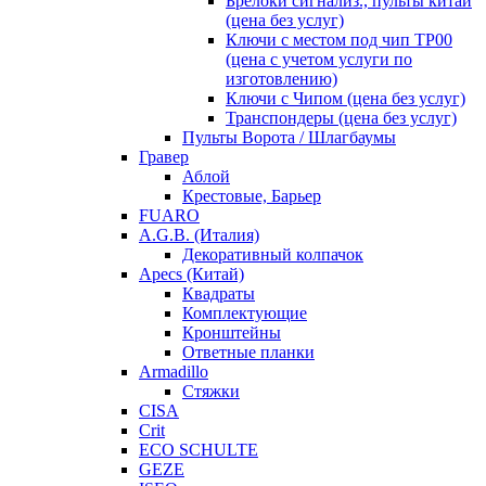
Брелоки сигнализ., пульты китай
(цена без услуг)
Ключи с местом под чип TP00
(цена с учетом услуги по
изготовлению)
Ключи с Чипом (цена без услуг)
Транспондеры (цена без услуг)
Пульты Ворота / Шлагбаумы
Гравер
Аблой
Крестовые, Барьер
FUARO
A.G.B. (Италия)
Декоративный колпачок
Apecs (Китай)
Квадраты
Комплектующие
Кронштейны
Ответные планки
Armadillo
Стяжки
CISA
Crit
ECO SCHULTE
GEZE