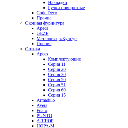
Накладки
Ручки поворотные
Code Deco
Прочие
Оконная фурнитура
Apecs
GEZE
Металлист, г.Кунгур
Прочие
Оптика
Apecs
Комплектующие
Серия 11
Серия 20
Серия 30
Серия 50
Серия 51
Серия 60
Серия 15
Armadillo
Avers
Fuaro
PUNTO
АЛЛЮР
НОРА-М