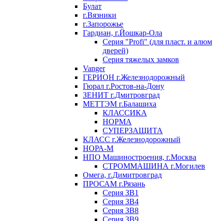
Булат
г.Вязники
г.Запорожье
Гардиан, г.Йошкар-Ола
Серия "Profi" (для пласт. и алюм
дверей)
Серия тяжелых замков
Vanger
ГЕРИОН г.Железнодорожный
Гюрал г.Ростов-на-Дону
ЗЕНИТ г.Дмитровград
МЕТТЭМ г.Балашиха
КЛАССИКА
НОРМА
СУПЕРЗАЩИТА
КЛАСС г.Железнодорожный
НОРА-М
НПО Машиностроения, г.Москва
СТРОММАШИНА г.Могилев
Омега, г.Димитровград
ПРОСАМ г.Рязань
Серия ЗВ1
Серия ЗВ4
Серия ЗВ8
Серия ЗВ9