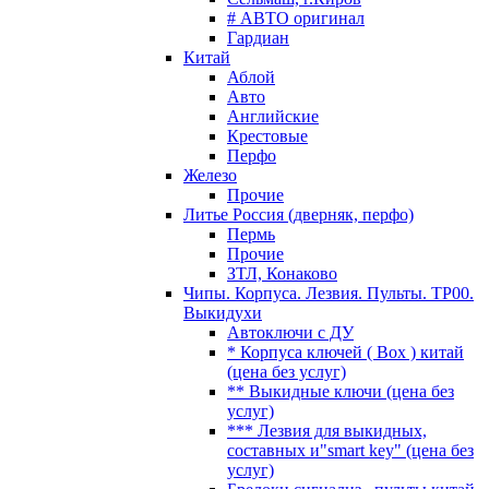
# АВТО оригинал
Гардиан
Китай
Аблой
Авто
Английские
Крестовые
Перфо
Железо
Прочие
Литье Россия (дверняк, перфо)
Пермь
Прочие
ЗТЛ, Конаково
Чипы. Корпуса. Лезвия. Пульты. TP00.
Выкидухи
Автоключи с ДУ
* Корпуса ключей ( Box ) китай
(цена без услуг)
** Выкидные ключи (цена без
услуг)
*** Лезвия для выкидных,
составных и"smart key" (цена без
услуг)