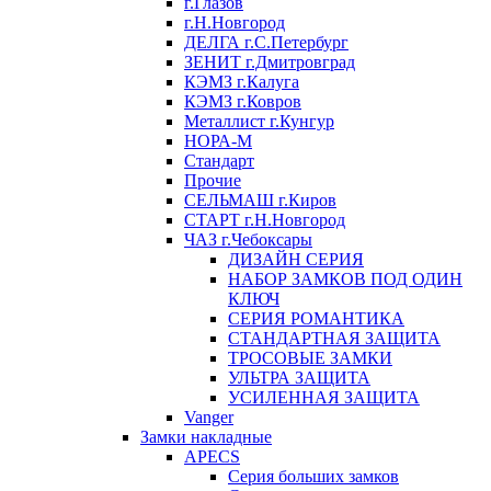
г.Глазов
г.Н.Новгород
ДЕЛГА г.С.Петербург
ЗЕНИТ г.Дмитровград
КЭМЗ г.Калуга
КЭМЗ г.Ковров
Металлист г.Кунгур
НОРА-М
Стандарт
Прочие
СЕЛЬМАШ г.Киров
СТАРТ г.Н.Новгород
ЧАЗ г.Чебоксары
ДИЗАЙН СЕРИЯ
НАБОР ЗАМКОВ ПОД ОДИН
КЛЮЧ
СЕРИЯ РОМАНТИКА
СТАНДАРТНАЯ ЗАЩИТА
ТРОСОВЫЕ ЗАМКИ
УЛЬТРА ЗАЩИТА
УСИЛЕННАЯ ЗАЩИТА
Vanger
Замки накладные
APECS
Серия больших замков