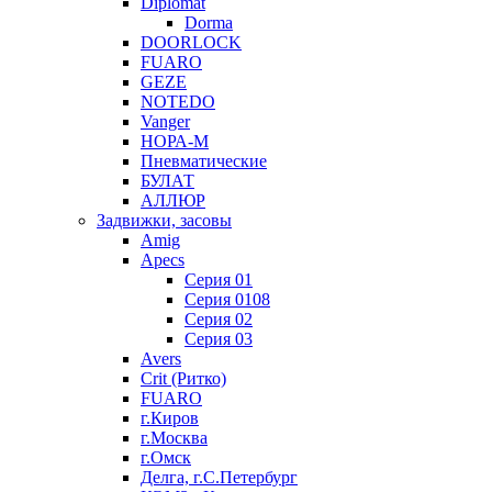
Diplomat
Dorma
DOORLOCK
FUARO
GEZE
NOTEDO
Vanger
НОРА-М
Пневматические
БУЛАТ
АЛЛЮР
Задвижки, засовы
Amig
Apecs
Серия 01
Серия 0108
Серия 02
Серия 03
Avers
Crit (Ритко)
FUARO
г.Киров
г.Москва
г.Омск
Делга, г.С.Петербург