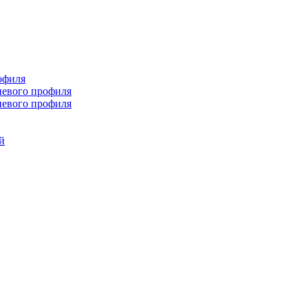
офиля
иевого профиля
иевого профиля
й