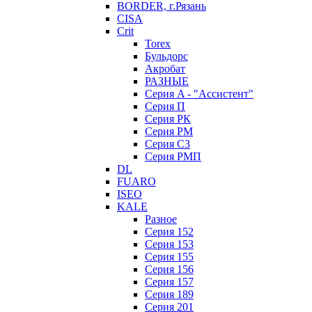
BORDER, г.Рязань
CISA
Crit
Torex
Бульдорс
Акробат
РАЗНЫЕ
Серия A - "Ассистент"
Серия П
Серия РК
Серия РМ
Серия С3
Серия РМП
DL
FUARO
ISEO
KALE
Разное
Серия 152
Серия 153
Серия 155
Серия 156
Серия 157
Серия 189
Серия 201