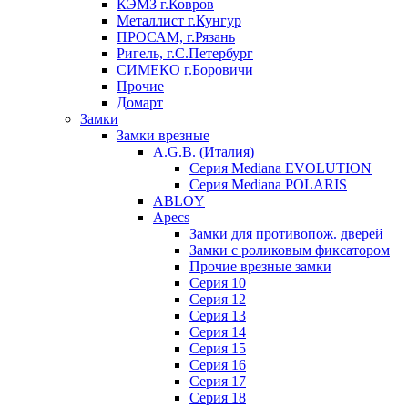
КЭМЗ г.Ковров
Металлист г.Кунгур
ПРОСАМ, г.Рязань
Ригель, г.С.Петербург
СИМЕКО г.Боровичи
Прочие
Домарт
Замки
Замки врезные
A.G.B. (Италия)
Серия Mediana EVOLUTION
Серия Mediana POLARIS
ABLOY
Apecs
Замки для противопож. дверей
Замки с роликовым фиксатором
Прочие врезные замки
Серия 10
Серия 12
Серия 13
Серия 14
Серия 15
Серия 16
Серия 17
Серия 18