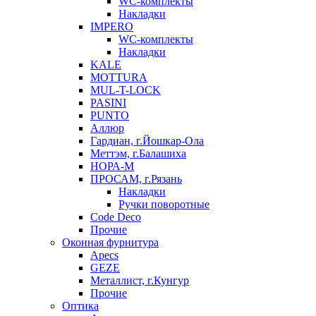
WC-комплекты
Накладки
IMPERO
WC-комплекты
Накладки
KALE
MOTTURA
MUL-T-LOCK
PASINI
PUNTO
Аллюр
Гардиан, г.Йошкар-Ола
Меттэм, г.Балашиха
НОРА-М
ПРОСАМ, г.Рязань
Накладки
Ручки поворотные
Code Deco
Прочие
Оконная фурнитура
Apecs
GEZE
Металлист, г.Кунгур
Прочие
Оптика