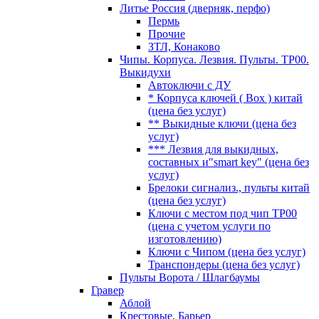
Литье Россия (дверняк, перфо)
Пермь
Прочие
ЗТЛ, Конаково
Чипы. Корпуса. Лезвия. Пульты. TP00.
Выкидухи
Автоключи с ДУ
* Корпуса ключей ( Box ) китай
(цена без услуг)
** Выкидные ключи (цена без
услуг)
*** Лезвия для выкидных,
составных и"smart key" (цена без
услуг)
Брелоки сигнализ., пульты китай
(цена без услуг)
Ключи с местом под чип TP00
(цена с учетом услуги по
изготовлению)
Ключи с Чипом (цена без услуг)
Транспондеры (цена без услуг)
Пульты Ворота / Шлагбаумы
Гравер
Аблой
Крестовые, Барьер