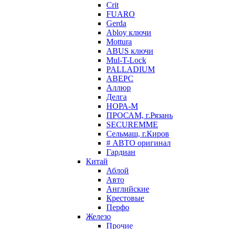
Crit
FUARO
Gerda
Abloy ключи
Mottura
ABUS ключи
Mul-T-Lock
PALLADIUM
АВЕРС
Аллюр
Делга
НОРА-М
ПРОСАМ, г.Рязань
SECUREMME
Сельмаш, г.Киров
# АВТО оригинал
Гардиан
Китай
Аблой
Авто
Английские
Крестовые
Перфо
Железо
Прочие