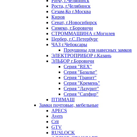
РИФ, г.Челябинск
Роста, г.Челябинск
Сезам-Ко г.Москва
Киров
Сенат, г.Новосибирск
Симеко, г.Боровичи
СТРОММАШИНА г.Могилев
Цербер, г.С.Петербург
ЧАЗ г.Чебоксары
Проушины для навесных замков
ЭЛЕКТРОПРИБОР г.Казань
ЭЛЬБОР г.Боровичи
Серия "REX"
Серия "Базальт"
Серия "Гранит"
Серия "Кремень"
Серия "Лазурит"
Серия "Сапфир"
ПТИМАШ
Замки почтовые, мебельные
APECS
Avers
Crit
GTV
RUSLOCK