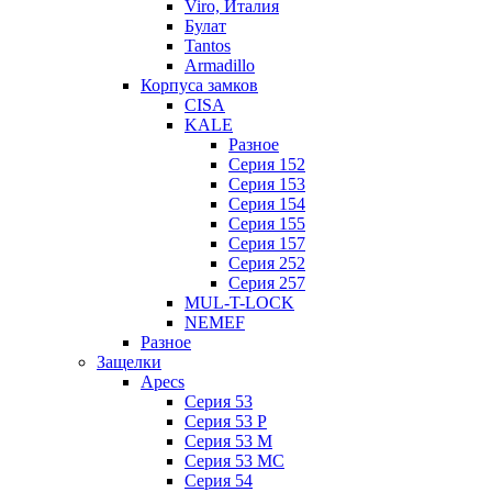
Viro, Италия
Булат
Tantos
Armadillo
Корпуса замков
CISA
KALE
Разное
Серия 152
Серия 153
Серия 154
Серия 155
Серия 157
Серия 252
Серия 257
MUL-T-LOCK
NEMEF
Разное
Защелки
Apecs
Серия 53
Серия 53 P
Серия 53 М
Серия 53 МC
Серия 54