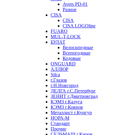
Avers PD-01
Разное
CISA
CISA
CISA LOGOline
FUARO
MUL-T-LOCK
БУЛАТ
Велосипедные
Всепогодные
Кодовые
ONGUARD
АЛЛЮР
Silca
г.Глазов
г.Н.Новгород
ДЕЛГА г.С.Петербург
ЗЕНИТ г.Дмитровград
КЭМЗ г.Калуга
КЭМЗ г.Ковров
Металлист г.Кунгур
НОРА-М
Стандарт
Прочие
СЕЛЬМАШ г.Киров