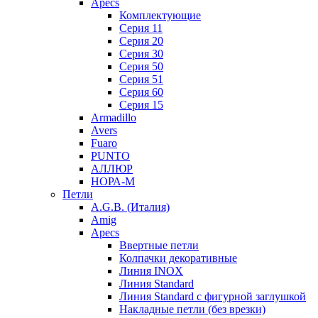
Apecs
Комплектующие
Серия 11
Серия 20
Серия 30
Серия 50
Серия 51
Серия 60
Серия 15
Armadillo
Avers
Fuaro
PUNTO
АЛЛЮР
НОРА-М
Петли
A.G.B. (Италия)
Amig
Apecs
Ввертные петли
Колпачки декоративные
Линия INOX
Линия Standard
Линия Standard с фигурной заглушкой
Накладные петли (без врезки)