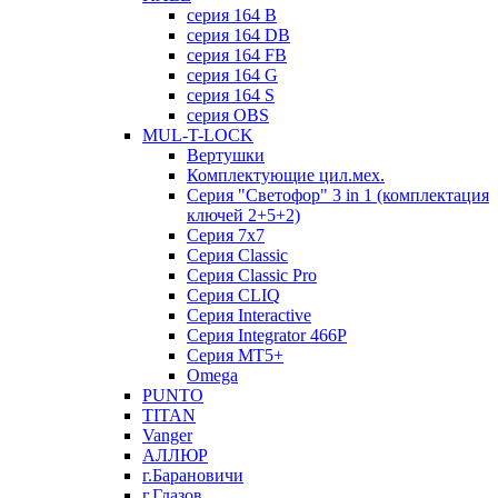
серия 164 B
серия 164 DB
серия 164 FB
серия 164 G
серия 164 S
серия OBS
MUL-T-LOCK
Вертушки
Комплектующие цил.мех.
Серия "Светофор" 3 in 1 (комплектация
ключей 2+5+2)
Серия 7х7
Серия Classic
Серия Classic Pro
Серия CLIQ
Серия Interactive
Серия Integrator 466P
Серия MT5+
Omega
PUNTO
TITAN
Vanger
АЛЛЮР
г.Барановичи
г.Глазов