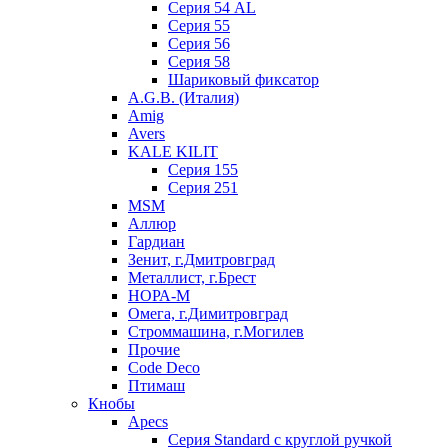
Серия 54 AL
Серия 55
Серия 56
Серия 58
Шариковый фиксатор
A.G.B. (Италия)
Amig
Avers
KALE KILIT
Серия 155
Серия 251
MSM
Аллюр
Гардиан
Зенит, г.Дмитровград
Металлист, г.Брест
НОРА-М
Омега, г.Димитровград
Строммашина, г.Могилев
Прочие
Code Deco
Птимаш
Кнобы
Apecs
Серия Standard с круглой ручкой