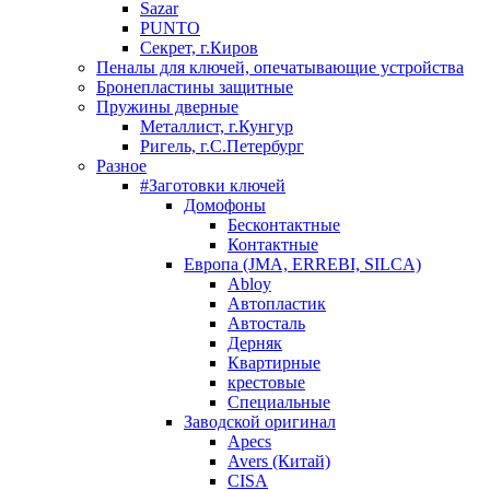
Sazar
PUNTO
Секрет, г.Киров
Пеналы для ключей, опечатывающие устройства
Бронепластины защитные
Пружины дверные
Металлист, г.Кунгур
Ригель, г.С.Петербург
Разное
#Заготовки ключей
Домофоны
Бесконтактные
Контактные
Европа (JMA, ERREBI, SILCA)
Abloy
Автопластик
Автосталь
Дерняк
Квартирные
крестовые
Специальные
Заводской оригинал
Apecs
Avers (Китай)
CISA