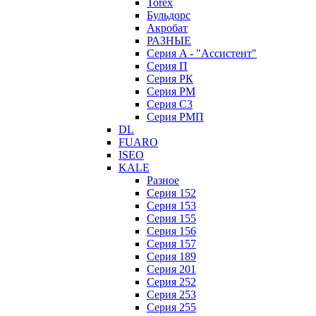
Torex
Бульдорс
Акробат
РАЗНЫЕ
Серия A - "Ассистент"
Серия П
Серия РК
Серия РМ
Серия С3
Серия РМП
DL
FUARO
ISEO
KALE
Разное
Серия 152
Серия 153
Серия 155
Серия 156
Серия 157
Серия 189
Серия 201
Серия 252
Серия 253
Серия 255