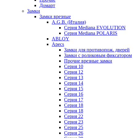
Домарт
Замки
Замки врезные
A.G.B. (Италия)
Серия Mediana EVOLUTION
Серия Mediana POLARIS
ABLOY
Apecs
Замки для противопож. дверей
Замки с роликовым фиксатором
Прочие врезные замки
Серия 10
Серия 12
Серия 13
Серия 14
Серия 15
Серия 16
Серия 17
Серия 18
Серия 18
Серия 22
Серия 23
Серия 25
Серия 26