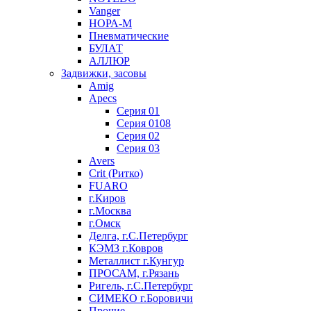
Vanger
НОРА-М
Пневматические
БУЛАТ
АЛЛЮР
Задвижки, засовы
Amig
Apecs
Серия 01
Серия 0108
Серия 02
Серия 03
Avers
Crit (Ритко)
FUARO
г.Киров
г.Москва
г.Омск
Делга, г.С.Петербург
КЭМЗ г.Ковров
Металлист г.Кунгур
ПРОСАМ, г.Рязань
Ригель, г.С.Петербург
СИМЕКО г.Боровичи
Прочие