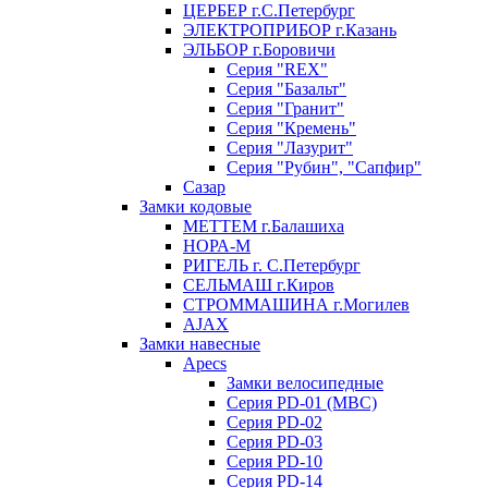
ЦЕРБЕР г.С.Петербург
ЭЛЕКТРОПРИБОР г.Казань
ЭЛЬБОР г.Боровичи
Серия "REX"
Серия "Базальт"
Серия "Гранит"
Серия "Кремень"
Серия "Лазурит"
Серия "Рубин", "Сапфир"
Сазар
Замки кодовые
МЕТТЕМ г.Балашиха
НОРА-М
РИГЕЛЬ г. С.Петербург
СЕЛЬМАШ г.Киров
СТРОММАШИНА г.Могилев
AJAX
Замки навесные
Apecs
Замки велосипедные
Серия PD-01 (МВС)
Серия PD-02
Серия PD-03
Серия PD-10
Серия PD-14