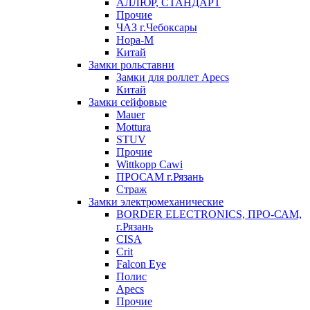
АЛЛЮР, СТАНДАРТ
Прочие
ЧАЗ г.Чебоксары
Нора-М
Китай
Замки рольставни
Замки для роллет Apecs
Китай
Замки сейфовые
Mauer
Mottura
STUV
Прочие
Wittkopp Cawi
ПРОСАМ г.Рязань
Страж
Замки электромеханические
BORDER ELECTRONICS, ПРО-САМ,
г.Рязань
CISA
Crit
Falcon Eye
Полис
Apecs
Прочие