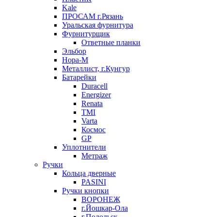
Kale
ПРОСАМ г.Рязань
Уральская фурнитура
Фурнитурщик
Ответные планки
Эльбор
Нора-М
Металлист, г.Кунгур
Батарейки
Duracell
Energizer
Renata
TMI
Varta
Космос
GP
Уплотнители
Метраж
Ручки
Кольца дверные
PASINI
Ручки кнопки
ВОРОНЕЖ
г.Йошкар-Ола
г.Подольск