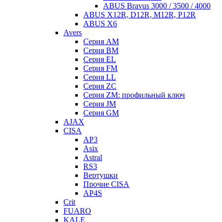
ABUS Bravus 3000 / 3500 / 4000
ABUS X12R, D12R, M12R, P12R
ABUS X6
Avers
Серия AM
Серия BM
Серия EL
Серия FM
Серия LL
Серия ZC
Серия ZM: профильный ключ
Серия JM
Серия GM
AJAX
CISA
AP3
Asix
Astral
RS3
Вертушки
Прочие CISA
AP4S
Crit
FUARO
KALE