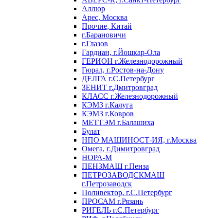
Аллюр
Арес, Москва
Прочие, Китай
г.Барановичи
г.Глазов
Гардиан, г.Йошкар-Ола
ГЕРИОН г.Железнодорожный
Гюрал, г.Ростов-на-Дону
ДЕЛГА г.С.Петербург
ЗЕНИТ г.Дмитровград
КЛАСС г.Железнодорожный
КЭМЗ г.Калуга
КЭМЗ г.Ковров
МЕТТЭМ г.Балашиха
Булат
НПО МАШИНОСТ-ИЯ, г.Москва
Омега, г.Димитровград
НОРА-М
ПЕНЗМАШ г.Пенза
ПЕТРОЗАВОДСКМАШ
г.Петрозаводск
Поливектор, г.С.Петербург
ПРОСАМ г.Рязань
РИГЕЛЬ г.С.Петербург