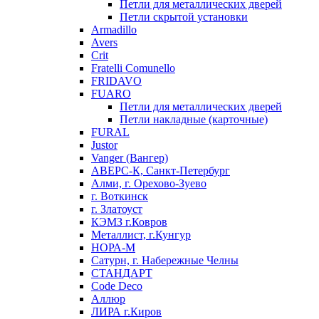
Петли для металлических дверей
Петли скрытой установки
Armadillo
Avers
Crit
Fratelli Comunello
FRIDAVO
FUARO
Петли для металлических дверей
Петли накладные (карточные)
FURAL
Justor
Vanger (Вангер)
АВЕРС-К, Санкт-Петербург
Алми, г. Орехово-Зуево
г. Воткинск
г. Златоуст
КЭМЗ г.Ковров
Металлист, г.Кунгур
НОРА-М
Сатурн, г. Набережные Челны
СТАНДАРТ
Code Deco
Аллюр
ЛИРА г.Киров