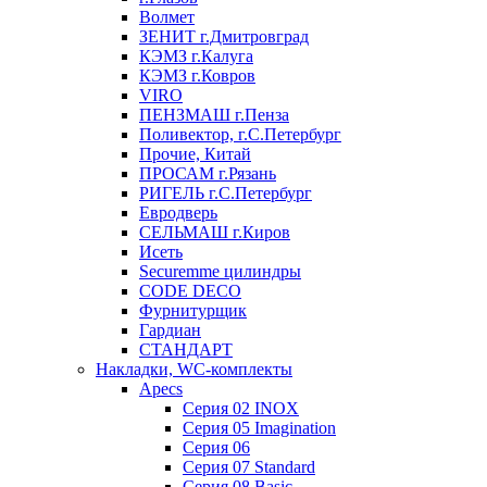
Волмет
ЗЕНИТ г.Дмитровград
КЭМЗ г.Калуга
КЭМЗ г.Ковров
VIRO
ПЕНЗМАШ г.Пенза
Поливектор, г.С.Петербург
Прочие, Китай
ПРОСАМ г.Рязань
РИГЕЛЬ г.С.Петербург
Евродверь
СЕЛЬМАШ г.Киров
Исеть
Securemme цилиндры
CODE DECO
Фурнитурщик
Гардиан
СТАНДАРТ
Накладки, WC-комплекты
Apecs
Cерия 02 INOX
Cерия 05 Imagination
Cерия 06
Cерия 07 Standard
Cерия 08 Basic