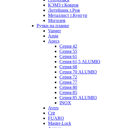
КЭМЗ г.Ковров
Литейщик г.Реж
Металлист г.Кунгур
Могилев
Ручки на планке
Vanger
Amig
Apecs
Серия 42
Серия 55
Серия 61
Серия 61,5 ALUMIO
Серия 68
Серия 70 ALUMIO
Серия 72
Серия 77
Серия 80
Серия 85
Серия 85 ALUMIO
INOX
Avers
Crit
FUARO
Master-Lock