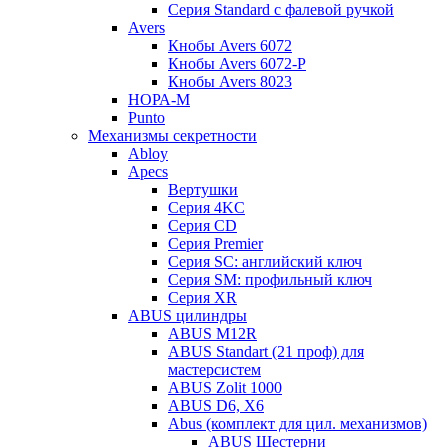
Серия Standard с фалевой ручкой
Avers
Кнобы Avers 6072
Кнобы Avers 6072-P
Кнобы Avers 8023
НОРА-М
Punto
Механизмы секретности
Abloy
Apecs
Вертушки
Серия 4KC
Серия CD
Серия Premier
Серия SC: английский ключ
Серия SM: профильный ключ
Серия XR
ABUS цилиндры
ABUS M12R
ABUS Standart (21 проф) для
мастерсистем
ABUS Zolit 1000
ABUS D6, X6
Abus (комплект для цил. механизмов)
ABUS Шестерни