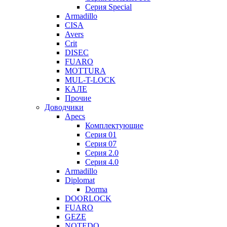
Серия Special
Armadillo
CISA
Avers
Crit
DISEC
FUARO
MOTTURA
MUL-T-LOCK
КАЛЕ
Прочие
Доводчики
Apecs
Комплектующие
Серия 01
Серия 07
Серия 2.0
Серия 4.0
Armadillo
Diplomat
Dorma
DOORLOCK
FUARO
GEZE
NOTEDO