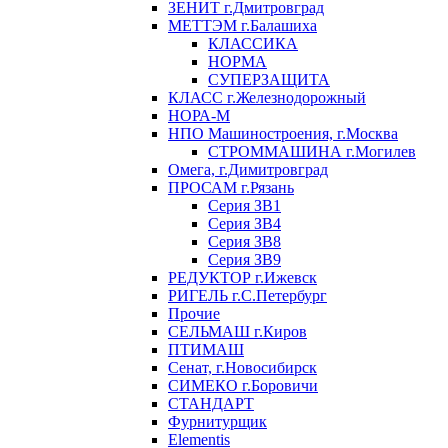
ЗЕНИТ г.Дмитровград
МЕТТЭМ г.Балашиха
КЛАССИКА
НОРМА
СУПЕРЗАЩИТА
КЛАСС г.Железнодорожный
НОРА-М
НПО Машиностроения, г.Москва
СТРОММАШИНА г.Могилев
Омега, г.Димитровград
ПРОСАМ г.Рязань
Серия ЗВ1
Серия ЗВ4
Серия ЗВ8
Серия ЗВ9
РЕДУКТОР г.Ижевск
РИГЕЛЬ г.С.Петербург
Прочие
СЕЛЬМАШ г.Киров
ПТИМАШ
Сенат, г.Новосибирск
СИМЕКО г.Боровичи
СТАНДАРТ
Фурнитурщик
Elementis