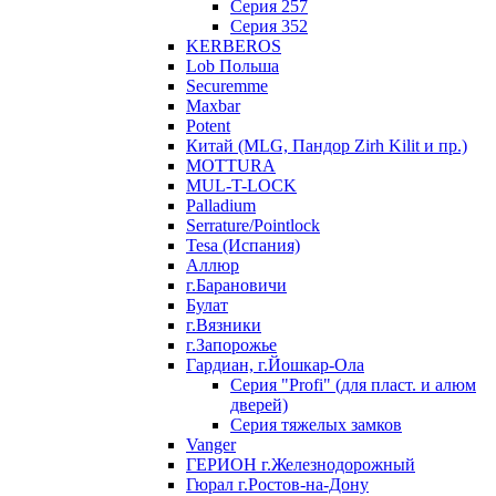
Серия 257
Серия 352
KERBEROS
Lob Польша
Securemme
Maxbar
Potent
Китай (MLG, Пандор Zirh Kilit и пр.)
MOTTURA
MUL-T-LOCK
Palladium
Serrature/Pointlock
Tesa (Испания)
Аллюр
г.Барановичи
Булат
г.Вязники
г.Запорожье
Гардиан, г.Йошкар-Ола
Серия "Profi" (для пласт. и алюм
дверей)
Серия тяжелых замков
Vanger
ГЕРИОН г.Железнодорожный
Гюрал г.Ростов-на-Дону