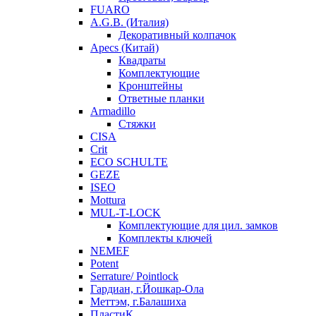
FUARO
A.G.B. (Италия)
Декоративный колпачок
Apecs (Китай)
Квадраты
Комплектующие
Кронштейны
Ответные планки
Armadillo
Стяжки
CISA
Crit
ECO SCHULTE
GEZE
ISEO
Mottura
MUL-T-LOCK
Комплектующие для цил. замков
Комплекты ключей
NEMEF
Potent
Serrature/ Pointlock
Гардиан, г.Йошкар-Ола
Меттэм, г.Балашиха
ПластиК