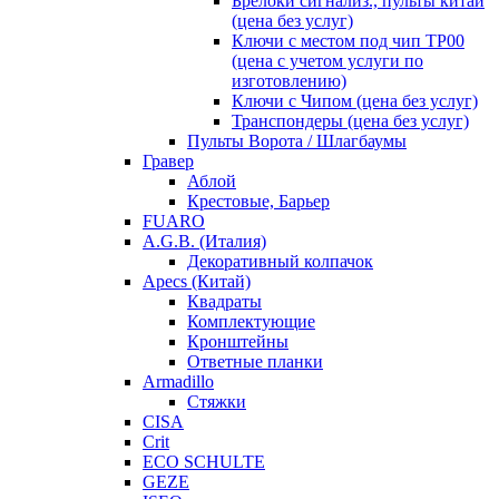
Брелоки сигнализ., пульты китай
(цена без услуг)
Ключи с местом под чип TP00
(цена с учетом услуги по
изготовлению)
Ключи с Чипом (цена без услуг)
Транспондеры (цена без услуг)
Пульты Ворота / Шлагбаумы
Гравер
Аблой
Крестовые, Барьер
FUARO
A.G.B. (Италия)
Декоративный колпачок
Apecs (Китай)
Квадраты
Комплектующие
Кронштейны
Ответные планки
Armadillo
Стяжки
CISA
Crit
ECO SCHULTE
GEZE