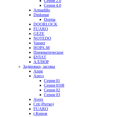
Серия 2.0
Серия 4.0
Armadillo
Diplomat
Dorma
DOORLOCK
FUARO
GEZE
NOTEDO
Vanger
НОРА-М
Пневматические
БУЛАТ
АЛЛЮР
Задвижки, засовы
Amig
Apecs
Серия 01
Серия 0108
Серия 02
Серия 03
Avers
Crit (Ритко)
FUARO
г.Киров