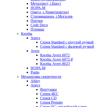
Металлист, г.Брест
НОРА-М
Омега, г.Димитровград
Строммашина, г.Могилев
Прочие
Code Deco
Птимаш
Кнобы
Apecs
Серия Standard с круглой ручкой
Серия Standard с фалевой ручкой
Avers
Кнобы Avers 6072
Кнобы Avers 6072-P
Кнобы Avers 8023
НОРА-М
Punto
Механизмы секретности
Abloy
Apecs
Вертушки
Серия 4KC
Серия CD
Серия Premier
Серия SC: английский ключ