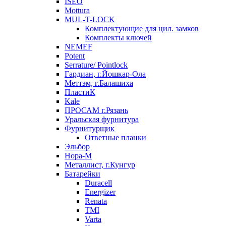
ISEO
Mottura
MUL-T-LOCK
Комплектующие для цил. замков
Комплекты ключей
NEMEF
Potent
Serrature/ Pointlock
Гардиан, г.Йошкар-Ола
Меттэм, г.Балашиха
ПластиК
Kale
ПРОСАМ г.Рязань
Уральская фурнитура
Фурнитурщик
Ответные планки
Эльбор
Нора-М
Металлист, г.Кунгур
Батарейки
Duracell
Energizer
Renata
TMI
Varta