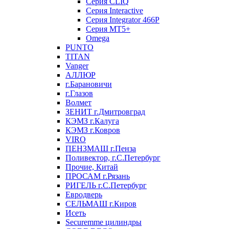
Серия CLIQ
Серия Interactive
Серия Integrator 466P
Серия MT5+
Omega
PUNTO
TITAN
Vanger
АЛЛЮР
г.Барановичи
г.Глазов
Волмет
ЗЕНИТ г.Дмитровград
КЭМЗ г.Калуга
КЭМЗ г.Ковров
VIRO
ПЕНЗМАШ г.Пенза
Поливектор, г.С.Петербург
Прочие, Китай
ПРОСАМ г.Рязань
РИГЕЛЬ г.С.Петербург
Евродверь
СЕЛЬМАШ г.Киров
Исеть
Securemme цилиндры