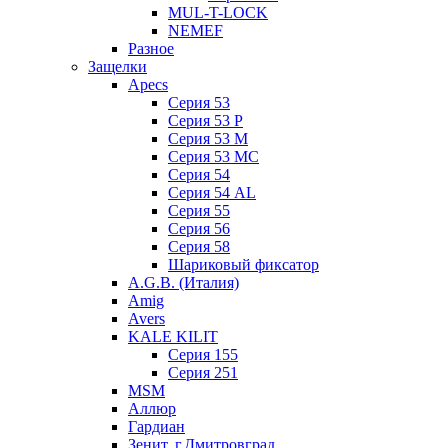
MUL-T-LOCK
NEMEF
Разное
Защелки
Apecs
Серия 53
Серия 53 P
Серия 53 М
Серия 53 МC
Серия 54
Серия 54 AL
Серия 55
Серия 56
Серия 58
Шариковый фиксатор
A.G.B. (Италия)
Amig
Avers
KALE KILIT
Серия 155
Серия 251
MSM
Аллюр
Гардиан
Зенит, г.Дмитровград