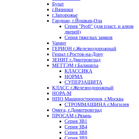
Булат
г.Вязники
г.Запорожье
Гардиан, г.Йошкар-Ола
Серия "Profi" (для пласт. и алюм
дверей)
Серия тяжелых замков
Vanger
ГЕРИОН г.Железнодорожный
Гюрал г.Ростов-на-Дону
ЗЕНИТ г.Дмитровград
МЕТТЭМ г.Балашиха
КЛАССИКА
НОРМА
СУПЕРЗАЩИТА
КЛАСС г.Железнодорожный
НОРА-М
НПО Машиностроения, г.Москва
СТРОММАШИНА г.Могилев
Омега, г.Димитровград
ПРОСАМ г.Рязань
Серия ЗВ1
Серия ЗВ4
Серия ЗВ8
Серия ЗВ9