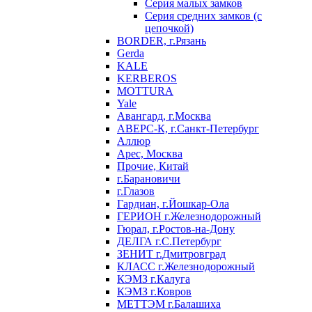
Серия малых замков
Серия средних замков (с
цепочкой)
BORDER, г.Рязань
Gerda
KALE
KERBEROS
MOTTURA
Yale
Авангард, г.Москва
АВЕРС-К, г.Санкт-Петербург
Аллюр
Арес, Москва
Прочие, Китай
г.Барановичи
г.Глазов
Гардиан, г.Йошкар-Ола
ГЕРИОН г.Железнодорожный
Гюрал, г.Ростов-на-Дону
ДЕЛГА г.С.Петербург
ЗЕНИТ г.Дмитровград
КЛАСС г.Железнодорожный
КЭМЗ г.Калуга
КЭМЗ г.Ковров
МЕТТЭМ г.Балашиха