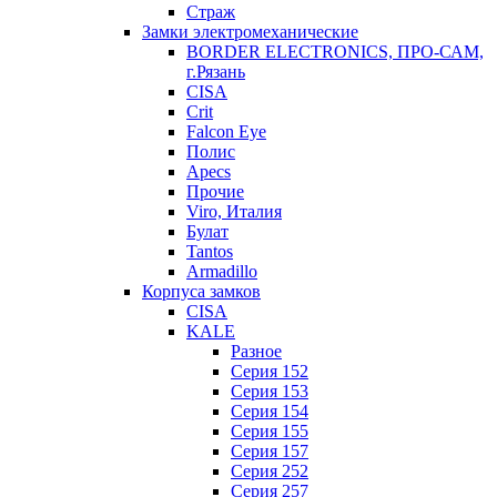
Страж
Замки электромеханические
BORDER ELECTRONICS, ПРО-САМ,
г.Рязань
CISA
Crit
Falcon Eye
Полис
Apecs
Прочие
Viro, Италия
Булат
Tantos
Armadillo
Корпуса замков
CISA
KALE
Разное
Серия 152
Серия 153
Серия 154
Серия 155
Серия 157
Серия 252
Серия 257