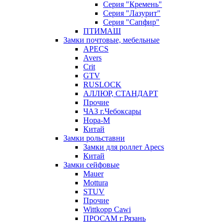
Серия "Кремень"
Серия "Лазурит"
Серия "Сапфир"
ПТИМАШ
Замки почтовые, мебельные
APECS
Avers
Crit
GTV
RUSLOCK
АЛЛЮР, СТАНДАРТ
Прочие
ЧАЗ г.Чебоксары
Нора-М
Китай
Замки рольставни
Замки для роллет Apecs
Китай
Замки сейфовые
Mauer
Mottura
STUV
Прочие
Wittkopp Cawi
ПРОСАМ г.Рязань