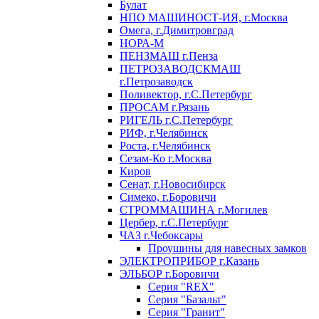
Булат
НПО МАШИНОСТ-ИЯ, г.Москва
Омега, г.Димитровград
НОРА-М
ПЕНЗМАШ г.Пенза
ПЕТРОЗАВОДСКМАШ
г.Петрозаводск
Поливектор, г.С.Петербург
ПРОСАМ г.Рязань
РИГЕЛЬ г.С.Петербург
РИФ, г.Челябинск
Роста, г.Челябинск
Сезам-Ко г.Москва
Киров
Сенат, г.Новосибирск
Симеко, г.Боровичи
СТРОММАШИНА г.Могилев
Цербер, г.С.Петербург
ЧАЗ г.Чебоксары
Проушины для навесных замков
ЭЛЕКТРОПРИБОР г.Казань
ЭЛЬБОР г.Боровичи
Серия "REX"
Серия "Базальт"
Серия "Гранит"