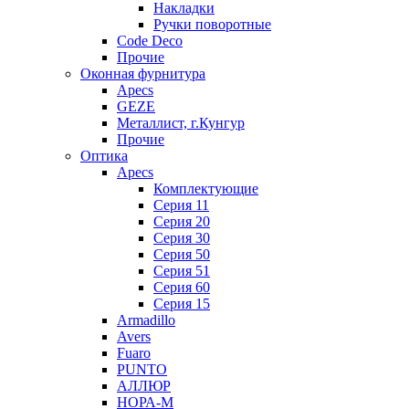
Накладки
Ручки поворотные
Code Deco
Прочие
Оконная фурнитура
Apecs
GEZE
Металлист, г.Кунгур
Прочие
Оптика
Apecs
Комплектующие
Серия 11
Серия 20
Серия 30
Серия 50
Серия 51
Серия 60
Серия 15
Armadillo
Avers
Fuaro
PUNTO
АЛЛЮР
НОРА-М