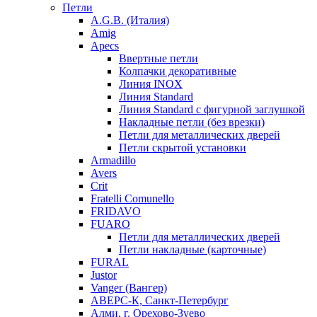
Петли
A.G.B. (Италия)
Amig
Apecs
Ввертные петли
Колпачки декоративные
Линия INOX
Линия Standard
Линия Standard с фигурной заглушкой
Накладные петли (без врезки)
Петли для металлических дверей
Петли скрытой установки
Armadillo
Avers
Crit
Fratelli Comunello
FRIDAVO
FUARO
Петли для металлических дверей
Петли накладные (карточные)
FURAL
Justor
Vanger (Вангер)
АВЕРС-К, Санкт-Петербург
Алми, г. Орехово-Зуево