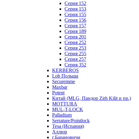
Серия 152
Серия 153
Серия 155
Серия 156
Серия 157
Серия 189
Серия 201
Серия 252
Серия 253
Серия 255
Серия 257
Серия 352
KERBEROS
Lob Польша
Securemme
Maxbar
Potent
Китай (MLG, Пандор Zirh Kilit и пр.)
MOTTURA
MUL-T-LOCK
Palladium
Serrature/Pointlock
Tesa (Испания)
Аллюр
г.Барановичи