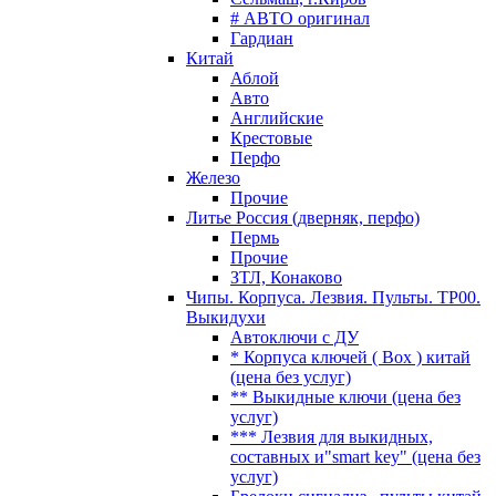
# АВТО оригинал
Гардиан
Китай
Аблой
Авто
Английские
Крестовые
Перфо
Железо
Прочие
Литье Россия (дверняк, перфо)
Пермь
Прочие
ЗТЛ, Конаково
Чипы. Корпуса. Лезвия. Пульты. TP00.
Выкидухи
Автоключи с ДУ
* Корпуса ключей ( Box ) китай
(цена без услуг)
** Выкидные ключи (цена без
услуг)
*** Лезвия для выкидных,
составных и"smart key" (цена без
услуг)