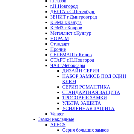
г.Глазов
г.Н.Новгород
ДЕЛГА г.С.Петербург
ЗЕНИТ г.Дмитровград
КЭМЗ г.Калуга
КЭМЗ г.Ковров
Металлист г.Кунгур
НОРА-М
Стандарт
Прочие
СЕЛЬМАШ г.Киров
СТАРТ г.Н.Новгород
ЧАЗ г.Чебоксары
ДИЗАЙН СЕРИЯ
НАБОР ЗАМКОВ ПОД ОДИН
КЛЮЧ
СЕРИЯ РОМАНТИКА
СТАНДАРТНАЯ ЗАЩИТА
ТРОСОВЫЕ ЗАМКИ
УЛЬТРА ЗАЩИТА
УСИЛЕННАЯ ЗАЩИТА
Vanger
Замки накладные
APECS
Серия больших замков