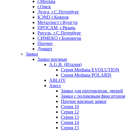
г.Москва
г.Омск
Делга, г.С.Петербург
КЭМЗ г.Ковров
Металлист г.Кунгур
ПРОСАМ, г.Рязань
Ригель, г.С.Петербург
СИМЕКО г.Боровичи
Прочие
Домарт
Замки
Замки врезные
A.G.B. (Италия)
Серия Mediana EVOLUTION
Серия Mediana POLARIS
ABLOY
Apecs
Замки для противопож. дверей
Замки с роликовым фиксатором
Прочие врезные замки
Серия 10
Серия 12
Серия 13
Серия 14
Серия 15