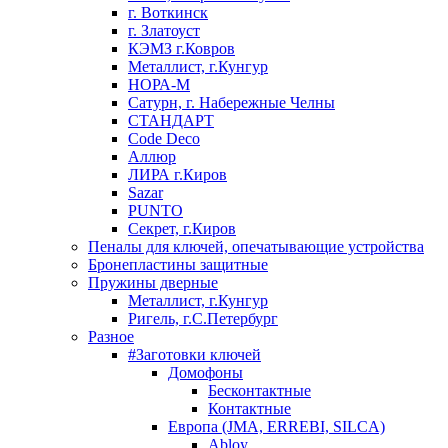
г. Воткинск
г. Златоуст
КЭМЗ г.Ковров
Металлист, г.Кунгур
НОРА-М
Сатурн, г. Набережные Челны
СТАНДАРТ
Code Deco
Аллюр
ЛИРА г.Киров
Sazar
PUNTO
Секрет, г.Киров
Пеналы для ключей, опечатывающие устройства
Бронепластины защитные
Пружины дверные
Металлист, г.Кунгур
Ригель, г.С.Петербург
Разное
#Заготовки ключей
Домофоны
Бесконтактные
Контактные
Европа (JMA, ERREBI, SILCA)
Abloy