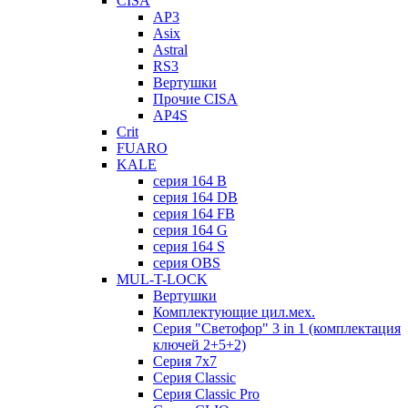
CISA
AP3
Asix
Astral
RS3
Вертушки
Прочие CISA
AP4S
Crit
FUARO
KALE
серия 164 B
серия 164 DB
серия 164 FB
серия 164 G
серия 164 S
серия OBS
MUL-T-LOCK
Вертушки
Комплектующие цил.мех.
Серия "Светофор" 3 in 1 (комплектация
ключей 2+5+2)
Серия 7х7
Серия Classic
Серия Classic Pro