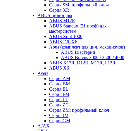
Серия SM: профильный ключ
Серия XR
ABUS цилиндры
ABUS M12R
ABUS Standart (21 проф) для
мастерсистем
ABUS Zolit 1000
ABUS D6, X6
Abus (комплект для цил. механизмов)
ABUS Шестерни
ABUS Bravus 3000 / 3500 / 4000
ABUS X12R, D12R, M12R, P12R
ABUS X6
Avers
Серия AM
Серия BM
Серия EL
Серия FM
Серия LL
Серия ZC
Серия ZM: профильный ключ
Серия JM
Серия GM
AJAX