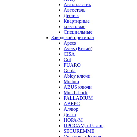
Автопластик
Автосталь
Дерняк
Квартирные
крестовые
Специальные
Заводской оригинал
Apecs
Avers (Китай)
CISA
Crit
FUARO
Gerda
Abloy ключи
Mottura
ABUS ключи
Mul-T-Lock
PALLADIUM
АВЕРС
Аллюр
Делга
НОРА-М
ПРОСАМ, г.Рязань
SECUREMME
Сельмаш, г.Киров