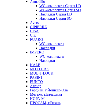
Armadillo
WC-комплекты Серия LD
WC-комплекты Серия SQ
Накладки Серия LD
Накладки Серия SQ
Avers
CIPIERRE
CISA
Crit
FUARO
WC-комплекты
Накладки
IMPERO
WC-комплекты
Накладки
KALE
MOTTURA
MUL-T-LOCK
PASINI
PUNTO
Аллюр
Гардиан, г.Йошкар-Ола
Меттэм, г.Балашиха
НОРА-М
ПРОСАМ, г.Рязань