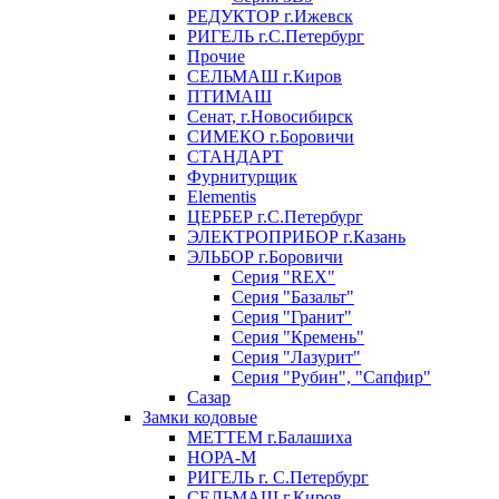
РЕДУКТОР г.Ижевск
РИГЕЛЬ г.С.Петербург
Прочие
СЕЛЬМАШ г.Киров
ПТИМАШ
Сенат, г.Новосибирск
СИМЕКО г.Боровичи
СТАНДАРТ
Фурнитурщик
Elementis
ЦЕРБЕР г.С.Петербург
ЭЛЕКТРОПРИБОР г.Казань
ЭЛЬБОР г.Боровичи
Серия "REX"
Серия "Базальт"
Серия "Гранит"
Серия "Кремень"
Серия "Лазурит"
Серия "Рубин", "Сапфир"
Сазар
Замки кодовые
МЕТТЕМ г.Балашиха
НОРА-М
РИГЕЛЬ г. С.Петербург
СЕЛЬМАШ г.Киров