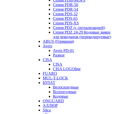
Серия PDB-MOPS
Серия PDR-50
Серия PDR-54
Серия PDS-32
Серия PDS-65
Серия PDS-XS
Серия PDZ (с сигнализацией)
Серия PDZ 24-29 Кодовые замки
для чемоданов (перекодируемые)
ABUS (Германия)
Avers
Avers PD-01
Разное
CISA
CISA
CISA LOGOline
FUARO
MUL-T-LOCK
БУЛАТ
Велосипедные
Всепогодные
Кодовые
ONGUARD
АЛЛЮР
Silca