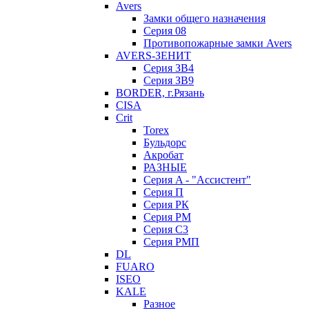
Avers
Замки общего назначения
Серия 08
Противопожарные замки Avers
AVERS-ЗЕНИТ
Серия ЗВ4
Серия ЗВ9
BORDER, г.Рязань
CISA
Crit
Torex
Бульдорс
Акробат
РАЗНЫЕ
Серия A - "Ассистент"
Серия П
Серия РК
Серия РМ
Серия С3
Серия РМП
DL
FUARO
ISEO
KALE
Разное