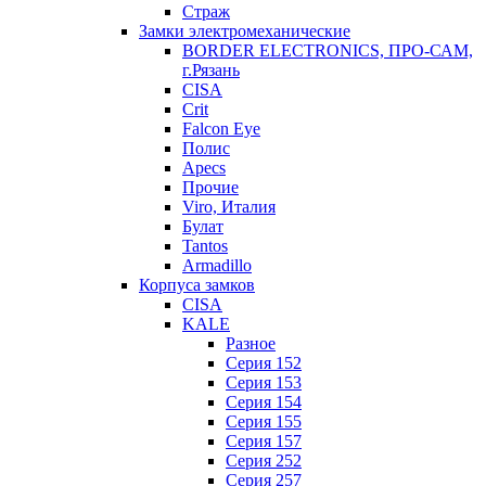
Страж
Замки электромеханические
BORDER ELECTRONICS, ПРО-САМ,
г.Рязань
CISA
Crit
Falcon Eye
Полис
Apecs
Прочие
Viro, Италия
Булат
Tantos
Armadillo
Корпуса замков
CISA
KALE
Разное
Серия 152
Серия 153
Серия 154
Серия 155
Серия 157
Серия 252
Серия 257