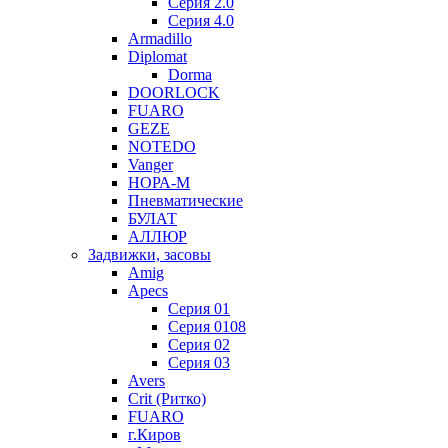
Серия 2.0
Серия 4.0
Armadillo
Diplomat
Dorma
DOORLOCK
FUARO
GEZE
NOTEDO
Vanger
НОРА-М
Пневматические
БУЛАТ
АЛЛЮР
Задвижки, засовы
Amig
Apecs
Серия 01
Серия 0108
Серия 02
Серия 03
Avers
Crit (Ритко)
FUARO
г.Киров