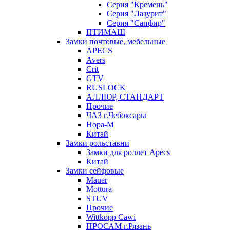
Серия "Кремень"
Серия "Лазурит"
Серия "Сапфир"
ПТИМАШ
Замки почтовые, мебельные
APECS
Avers
Crit
GTV
RUSLOCK
АЛЛЮР, СТАНДАРТ
Прочие
ЧАЗ г.Чебоксары
Нора-М
Китай
Замки рольставни
Замки для роллет Apecs
Китай
Замки сейфовые
Mauer
Mottura
STUV
Прочие
Wittkopp Cawi
ПРОСАМ г.Рязань