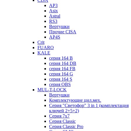
CISA
AP3
Asix
Astral
RS3
Вертушки
Прочие CISA
AP4S
Crit
FUARO
KALE
серия 164 B
серия 164 DB
серия 164 FB
серия 164 G
серия 164 S
серия OBS
MUL-T-LOCK
Вертушки
Комплектующие цил.мех.
Серия "Светофор" 3 in 1 (комплектация
ключей 2+5+2)
Серия 7х7
Серия Classic
Серия Classic Pro