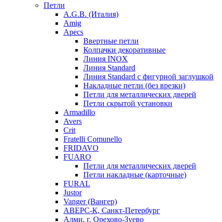
Петли
A.G.B. (Италия)
Amig
Apecs
Ввертные петли
Колпачки декоративные
Линия INOX
Линия Standard
Линия Standard с фигурной заглушкой
Накладные петли (без врезки)
Петли для металлических дверей
Петли скрытой установки
Armadillo
Avers
Crit
Fratelli Comunello
FRIDAVO
FUARO
Петли для металлических дверей
Петли накладные (карточные)
FURAL
Justor
Vanger (Вангер)
АВЕРС-К, Санкт-Петербург
Алми, г. Орехово-Зуево