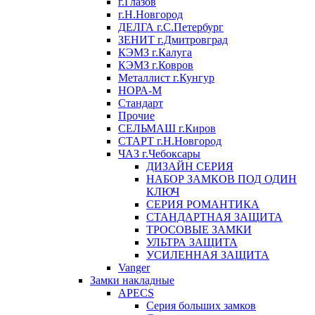
г.Глазов
г.Н.Новгород
ДЕЛГА г.С.Петербург
ЗЕНИТ г.Дмитровград
КЭМЗ г.Калуга
КЭМЗ г.Ковров
Металлист г.Кунгур
НОРА-М
Стандарт
Прочие
СЕЛЬМАШ г.Киров
СТАРТ г.Н.Новгород
ЧАЗ г.Чебоксары
ДИЗАЙН СЕРИЯ
НАБОР ЗАМКОВ ПОД ОДИН
КЛЮЧ
СЕРИЯ РОМАНТИКА
СТАНДАРТНАЯ ЗАЩИТА
ТРОСОВЫЕ ЗАМКИ
УЛЬТРА ЗАЩИТА
УСИЛЕННАЯ ЗАЩИТА
Vanger
Замки накладные
APECS
Серия больших замков