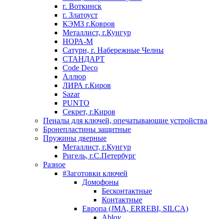
г. Воткинск
г. Златоуст
КЭМЗ г.Ковров
Металлист, г.Кунгур
НОРА-М
Сатурн, г. Набережные Челны
СТАНДАРТ
Code Deco
Аллюр
ЛИРА г.Киров
Sazar
PUNTO
Секрет, г.Киров
Пеналы для ключей, опечатывающие устройства
Бронепластины защитные
Пружины дверные
Металлист, г.Кунгур
Ригель, г.С.Петербург
Разное
#Заготовки ключей
Домофоны
Бесконтактные
Контактные
Европа (JMA, ERREBI, SILCA)
Abloy