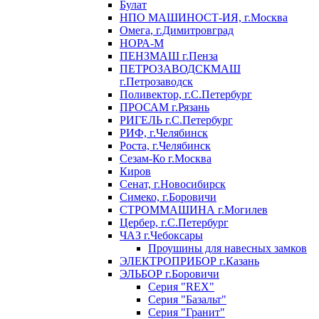
Булат
НПО МАШИНОСТ-ИЯ, г.Москва
Омега, г.Димитровград
НОРА-М
ПЕНЗМАШ г.Пенза
ПЕТРОЗАВОДСКМАШ
г.Петрозаводск
Поливектор, г.С.Петербург
ПРОСАМ г.Рязань
РИГЕЛЬ г.С.Петербург
РИФ, г.Челябинск
Роста, г.Челябинск
Сезам-Ко г.Москва
Киров
Сенат, г.Новосибирск
Симеко, г.Боровичи
СТРОММАШИНА г.Могилев
Цербер, г.С.Петербург
ЧАЗ г.Чебоксары
Проушины для навесных замков
ЭЛЕКТРОПРИБОР г.Казань
ЭЛЬБОР г.Боровичи
Серия "REX"
Серия "Базальт"
Серия "Гранит"