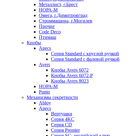
Металлист, г.Брест
НОРА-М
Омега, г.Димитровград
Строммашина, г.Могилев
Прочие
Code Deco
Птимаш
Кнобы
Apecs
Серия Standard с круглой ручкой
Серия Standard с фалевой ручкой
Avers
Кнобы Avers 6072
Кнобы Avers 6072-P
Кнобы Avers 8023
НОРА-М
Punto
Механизмы секретности
Abloy
Apecs
Вертушки
Серия 4KC
Серия CD
Серия Premier
Серия SC: английский ключ