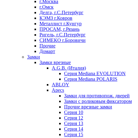
г.Москва
г.Омск
Делга, г.С.Петербург
КЭМЗ г.Ковров
Металлист г.Кунгур
ПРОСАМ, г.Рязань
Ригель, г.С.Петербург
СИМЕКО г.Боровичи
Прочие
Домарт
Замки
Замки врезные
A.G.B. (Италия)
Серия Mediana EVOLUTION
Серия Mediana POLARIS
ABLOY
Apecs
Замки для противопож. дверей
Замки с роликовым фиксатором
Прочие врезные замки
Серия 10
Серия 12
Серия 13
Серия 14
Серия 15