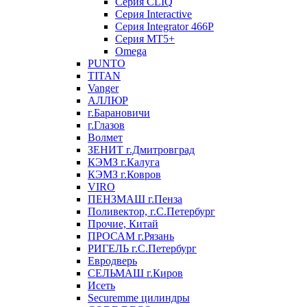
Серия CLIQ
Серия Interactive
Серия Integrator 466P
Серия MT5+
Omega
PUNTO
TITAN
Vanger
АЛЛЮР
г.Барановичи
г.Глазов
Волмет
ЗЕНИТ г.Дмитровград
КЭМЗ г.Калуга
КЭМЗ г.Ковров
VIRO
ПЕНЗМАШ г.Пенза
Поливектор, г.С.Петербург
Прочие, Китай
ПРОСАМ г.Рязань
РИГЕЛЬ г.С.Петербург
Евродверь
СЕЛЬМАШ г.Киров
Исеть
Securemme цилиндры