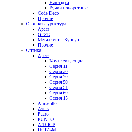
Накладки
Ручки поворотные
Code Deco
Прочие
Оконная фурнитура
Apecs
GEZE
Металлист, г.Кунгур
Прочие
Оптика
Apecs
Комплектующие
Серия 11
Серия 20
Серия 30
Серия 50
Серия 51
Серия 60
Серия 15
Armadillo
Avers
Fuaro
PUNTO
АЛЛЮР
НОРА-М