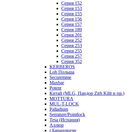
Серия 152
Серия 153
Серия 155
Серия 156
Серия 157
Серия 189
Серия 201
Серия 252
Серия 253
Серия 255
Серия 257
Серия 352
KERBEROS
Lob Польша
Securemme
Maxbar
Potent
Китай (MLG, Пандор Zirh Kilit и пр.)
MOTTURA
MUL-T-LOCK
Palladium
Serrature/Pointlock
Tesa (Испания)
Аллюр
г.Барановичи