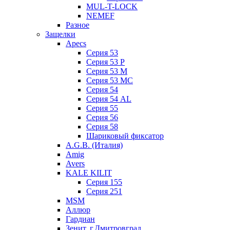
MUL-T-LOCK
NEMEF
Разное
Защелки
Apecs
Серия 53
Серия 53 P
Серия 53 М
Серия 53 МC
Серия 54
Серия 54 AL
Серия 55
Серия 56
Серия 58
Шариковый фиксатор
A.G.B. (Италия)
Amig
Avers
KALE KILIT
Серия 155
Серия 251
MSM
Аллюр
Гардиан
Зенит, г.Дмитровград