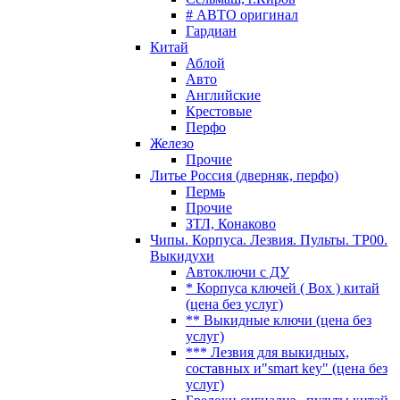
# АВТО оригинал
Гардиан
Китай
Аблой
Авто
Английские
Крестовые
Перфо
Железо
Прочие
Литье Россия (дверняк, перфо)
Пермь
Прочие
ЗТЛ, Конаково
Чипы. Корпуса. Лезвия. Пульты. TP00.
Выкидухи
Автоключи с ДУ
* Корпуса ключей ( Box ) китай
(цена без услуг)
** Выкидные ключи (цена без
услуг)
*** Лезвия для выкидных,
составных и"smart key" (цена без
услуг)