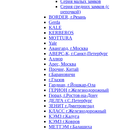
Серия малых замков
Серия средних замков (с
цепочкой)
BORDER, г.Рязань
Gerda
KALE
KERBEROS
MOTTURA
Yale
Авангард, г.Москва
АВЕРС-К, г.Санкт-Петербург
Аллюр
Арес, Москва
Прочие, Китай
г.Барановичи
г.Глазов
Гардиан, г.Йошкар-Ола
ГЕРИОН г.Железнодорожный
Гюрал, г.Ростов-на-Дону
ДЕЛГА г.С.Петербург
ЗЕНИТ г.Дмитровград
КЛАСС г.Железнодорожный
КЭМЗ г.Калуга
КЭМЗ г.Ковров
МЕТТЭМ г.Балашиха