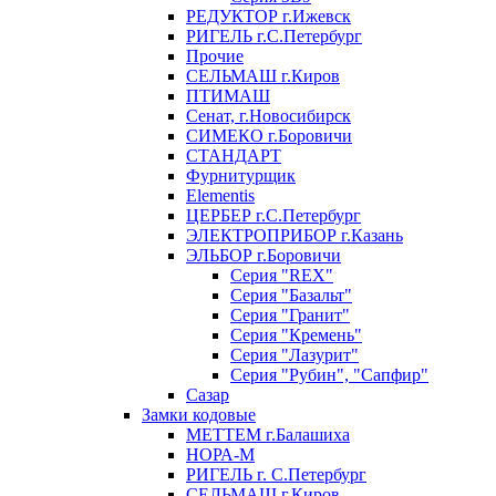
РЕДУКТОР г.Ижевск
РИГЕЛЬ г.С.Петербург
Прочие
СЕЛЬМАШ г.Киров
ПТИМАШ
Сенат, г.Новосибирск
СИМЕКО г.Боровичи
СТАНДАРТ
Фурнитурщик
Elementis
ЦЕРБЕР г.С.Петербург
ЭЛЕКТРОПРИБОР г.Казань
ЭЛЬБОР г.Боровичи
Серия "REX"
Серия "Базальт"
Серия "Гранит"
Серия "Кремень"
Серия "Лазурит"
Серия "Рубин", "Сапфир"
Сазар
Замки кодовые
МЕТТЕМ г.Балашиха
НОРА-М
РИГЕЛЬ г. С.Петербург
СЕЛЬМАШ г.Киров