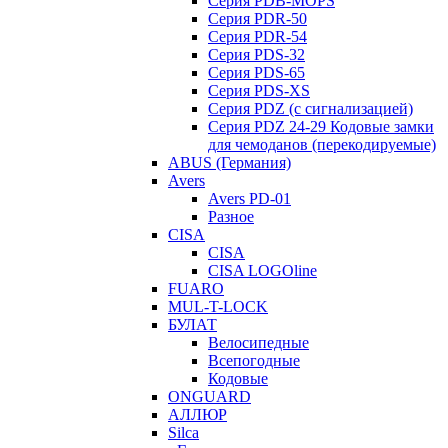
Серия PDB-MOPS
Серия PDR-50
Серия PDR-54
Серия PDS-32
Серия PDS-65
Серия PDS-XS
Серия PDZ (с сигнализацией)
Серия PDZ 24-29 Кодовые замки
для чемоданов (перекодируемые)
ABUS (Германия)
Avers
Avers PD-01
Разное
CISA
CISA
CISA LOGOline
FUARO
MUL-T-LOCK
БУЛАТ
Велосипедные
Всепогодные
Кодовые
ONGUARD
АЛЛЮР
Silca