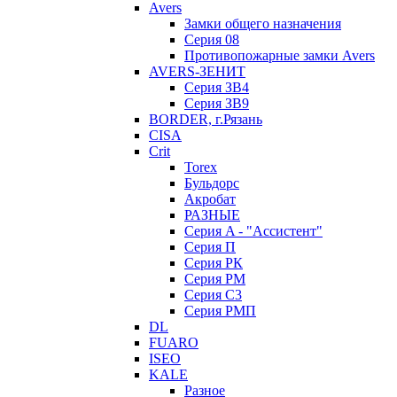
Avers
Замки общего назначения
Серия 08
Противопожарные замки Avers
AVERS-ЗЕНИТ
Серия ЗВ4
Серия ЗВ9
BORDER, г.Рязань
CISA
Crit
Torex
Бульдорс
Акробат
РАЗНЫЕ
Серия A - "Ассистент"
Серия П
Серия РК
Серия РМ
Серия С3
Серия РМП
DL
FUARO
ISEO
KALE
Разное