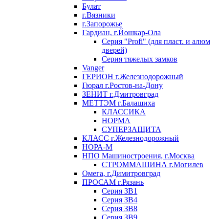
Булат
г.Вязники
г.Запорожье
Гардиан, г.Йошкар-Ола
Серия "Profi" (для пласт. и алюм
дверей)
Серия тяжелых замков
Vanger
ГЕРИОН г.Железнодорожный
Гюрал г.Ростов-на-Дону
ЗЕНИТ г.Дмитровград
МЕТТЭМ г.Балашиха
КЛАССИКА
НОРМА
СУПЕРЗАЩИТА
КЛАСС г.Железнодорожный
НОРА-М
НПО Машиностроения, г.Москва
СТРОММАШИНА г.Могилев
Омега, г.Димитровград
ПРОСАМ г.Рязань
Серия ЗВ1
Серия ЗВ4
Серия ЗВ8
Серия ЗВ9