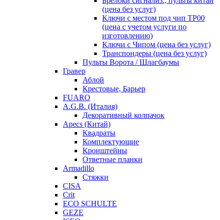
Брелоки сигнализ., пульты китай
(цена без услуг)
Ключи с местом под чип TP00
(цена с учетом услуги по
изготовлению)
Ключи с Чипом (цена без услуг)
Транспондеры (цена без услуг)
Пульты Ворота / Шлагбаумы
Гравер
Аблой
Крестовые, Барьер
FUARO
A.G.B. (Италия)
Декоративный колпачок
Apecs (Китай)
Квадраты
Комплектующие
Кронштейны
Ответные планки
Armadillo
Стяжки
CISA
Crit
ECO SCHULTE
GEZE