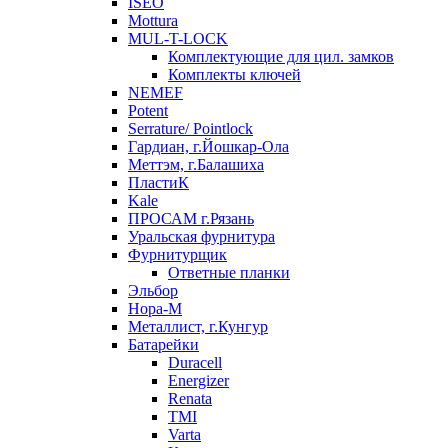
ISEO
Mottura
MUL-T-LOCK
Комплектующие для цил. замков
Комплекты ключей
NEMEF
Potent
Serrature/ Pointlock
Гардиан, г.Йошкар-Ола
Меттэм, г.Балашиха
ПластиК
Kale
ПРОСАМ г.Рязань
Уральская фурнитура
Фурнитурщик
Ответные планки
Эльбор
Нора-М
Металлист, г.Кунгур
Батарейки
Duracell
Energizer
Renata
TMI
Varta