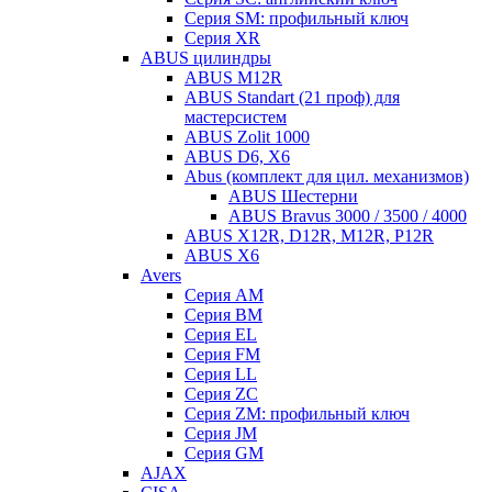
Серия SM: профильный ключ
Серия XR
ABUS цилиндры
ABUS M12R
ABUS Standart (21 проф) для
мастерсистем
ABUS Zolit 1000
ABUS D6, X6
Abus (комплект для цил. механизмов)
ABUS Шестерни
ABUS Bravus 3000 / 3500 / 4000
ABUS X12R, D12R, M12R, P12R
ABUS X6
Avers
Серия AM
Серия BM
Серия EL
Серия FM
Серия LL
Серия ZC
Серия ZM: профильный ключ
Серия JM
Серия GM
AJAX