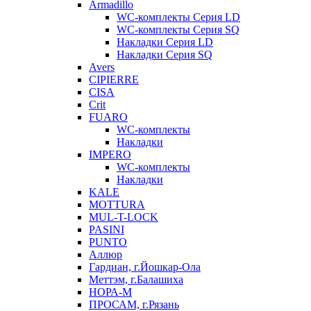
Armadillo
WC-комплекты Серия LD
WC-комплекты Серия SQ
Накладки Серия LD
Накладки Серия SQ
Avers
CIPIERRE
CISA
Crit
FUARO
WC-комплекты
Накладки
IMPERO
WC-комплекты
Накладки
KALE
MOTTURA
MUL-T-LOCK
PASINI
PUNTO
Аллюр
Гардиан, г.Йошкар-Ола
Меттэм, г.Балашиха
НОРА-М
ПРОСАМ, г.Рязань