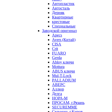
Автопластик
Автосталь
Дерняк
Квартирные
крестовые
Специальные
Заводской оригинал
Apecs
Avers (Китай)
CISA
Crit
FUARO
Gerda
Abloy ключи
Mottura
ABUS ключи
Mul-T-Lock
PALLADIUM
АВЕРС
Аллюр
Делга
НОРА-М
ПРОСАМ, г.Рязань
SECUREMME
Сельмаш, г.Киров