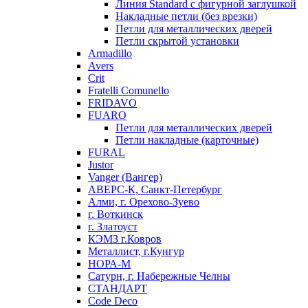
Линия Standard с фигурной заглушкой
Накладные петли (без врезки)
Петли для металлических дверей
Петли скрытой установки
Armadillo
Avers
Crit
Fratelli Comunello
FRIDAVO
FUARO
Петли для металлических дверей
Петли накладные (карточные)
FURAL
Justor
Vanger (Вангер)
АВЕРС-К, Санкт-Петербург
Алми, г. Орехово-Зуево
г. Воткинск
г. Златоуст
КЭМЗ г.Ковров
Металлист, г.Кунгур
НОРА-М
Сатурн, г. Набережные Челны
СТАНДАРТ
Code Deco