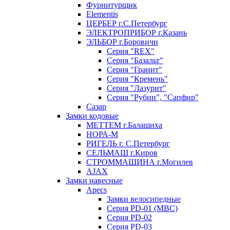
Фурнитурщик
Elementis
ЦЕРБЕР г.С.Петербург
ЭЛЕКТРОПРИБОР г.Казань
ЭЛЬБОР г.Боровичи
Серия "REX"
Серия "Базальт"
Серия "Гранит"
Серия "Кремень"
Серия "Лазурит"
Серия "Рубин", "Сапфир"
Сазар
Замки кодовые
МЕТТЕМ г.Балашиха
НОРА-М
РИГЕЛЬ г. С.Петербург
СЕЛЬМАШ г.Киров
СТРОММАШИНА г.Могилев
AJAX
Замки навесные
Apecs
Замки велосипедные
Серия PD-01 (МВС)
Серия PD-02
Серия PD-03