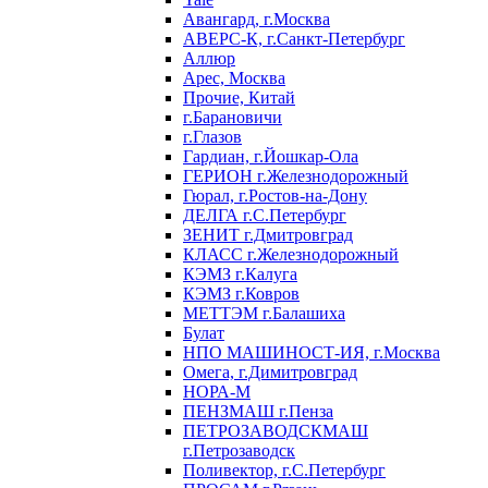
Авангард, г.Москва
АВЕРС-К, г.Санкт-Петербург
Аллюр
Арес, Москва
Прочие, Китай
г.Барановичи
г.Глазов
Гардиан, г.Йошкар-Ола
ГЕРИОН г.Железнодорожный
Гюрал, г.Ростов-на-Дону
ДЕЛГА г.С.Петербург
ЗЕНИТ г.Дмитровград
КЛАСС г.Железнодорожный
КЭМЗ г.Калуга
КЭМЗ г.Ковров
МЕТТЭМ г.Балашиха
Булат
НПО МАШИНОСТ-ИЯ, г.Москва
Омега, г.Димитровград
НОРА-М
ПЕНЗМАШ г.Пенза
ПЕТРОЗАВОДСКМАШ
г.Петрозаводск
Поливектор, г.С.Петербург