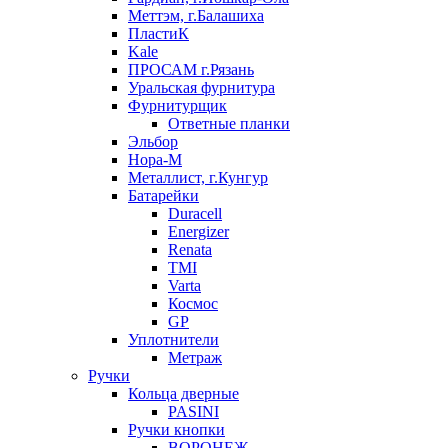
Меттэм, г.Балашиха
ПластиК
Kale
ПРОСАМ г.Рязань
Уральская фурнитура
Фурнитурщик
Ответные планки
Эльбор
Нора-М
Металлист, г.Кунгур
Батарейки
Duracell
Energizer
Renata
TMI
Varta
Космос
GP
Уплотнители
Метраж
Ручки
Кольца дверные
PASINI
Ручки кнопки
ВОРОНЕЖ