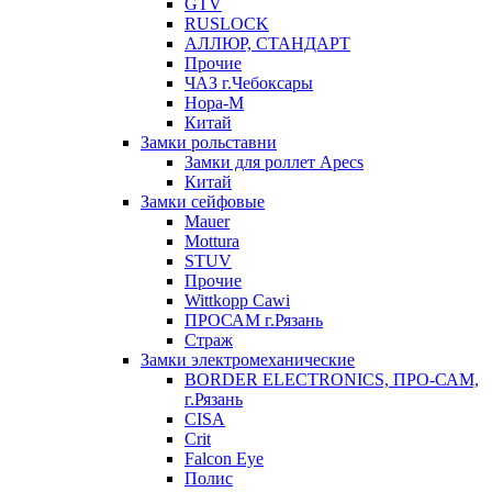
GTV
RUSLOCK
АЛЛЮР, СТАНДАРТ
Прочие
ЧАЗ г.Чебоксары
Нора-М
Китай
Замки рольставни
Замки для роллет Apecs
Китай
Замки сейфовые
Mauer
Mottura
STUV
Прочие
Wittkopp Cawi
ПРОСАМ г.Рязань
Страж
Замки электромеханические
BORDER ELECTRONICS, ПРО-САМ,
г.Рязань
CISA
Crit
Falcon Eye
Полис