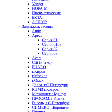
Vanger
НОРА-М
Пневматические
БУЛАТ
АЛЛЮР
Задвижки, засовы
Amig
Apecs
Серия 01
Серия 0108
Серия 02
Серия 03
Avers
Crit (Ритко)
FUARO
г.Киров
г.Москва
г.Омск
Делга, г.С.Петербург
КЭМЗ г.Ковров
Металлист г.Кунгур
ПРОСАМ, г.Рязань
Ригель, г.С.Петербург
СИМЕКО г.Боровичи
Прочие