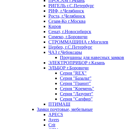
ПРОСАМ г.Рязань
РИГЕЛЬ г.С.Петербург
РИФ, г.Челябинск
Роста, г.Челябинск
Сезам-Ко г.Москва
Киров
Сенат, г.Новосибирск
Симеко, г.Боровичи
СТРОММАШИНА г.Могилев
Цербер, г.С.Петербург
ЧАЗ г.Чебоксары
Проушины для навесных замков
ЭЛЕКТРОПРИБОР г.Казань
ЭЛЬБОР г.Боровичи
Серия "REX"
Серия "Базальт"
Серия "Гранит"
Серия "Кремень"
Серия "Лазурит"
Серия "Сапфир"
ПТИМАШ
Замки почтовые, мебельные
APECS
Avers
Crit