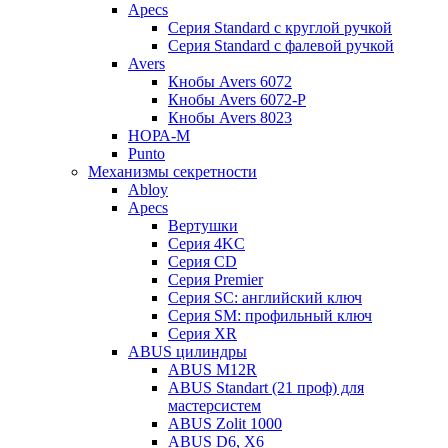
Apecs
Серия Standard с круглой ручкой
Серия Standard с фалевой ручкой
Avers
Кнобы Avers 6072
Кнобы Avers 6072-P
Кнобы Avers 8023
НОРА-М
Punto
Механизмы секретности
Abloy
Apecs
Вертушки
Серия 4KC
Серия CD
Серия Premier
Серия SC: английский ключ
Серия SM: профильный ключ
Серия XR
ABUS цилиндры
ABUS M12R
ABUS Standart (21 проф) для
мастерсистем
ABUS Zolit 1000
ABUS D6, X6