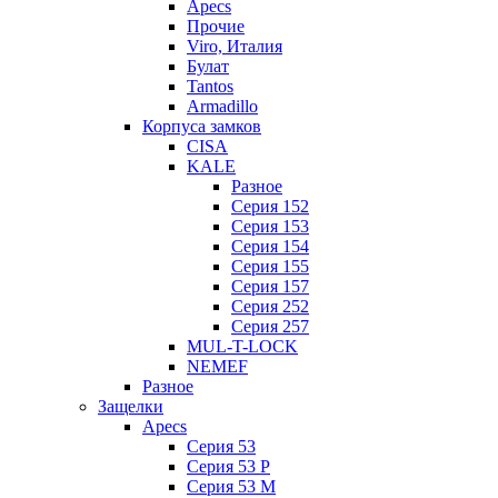
Apecs
Прочие
Viro, Италия
Булат
Tantos
Armadillo
Корпуса замков
CISA
KALE
Разное
Серия 152
Серия 153
Серия 154
Серия 155
Серия 157
Серия 252
Серия 257
MUL-T-LOCK
NEMEF
Разное
Защелки
Apecs
Серия 53
Серия 53 P
Серия 53 М