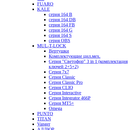
FUARO
KALE
серия 164 B
серия 164 DB
серия 164 FB
серия 164 G
серия 164 S
серия OBS
MUL-T-LOCK
Вертушки
Комплектующие цил.мех.
Серия "Светофор" 3 in 1 (комплектация
ключей 2+5+2)
Серия 7х7
Серия Classic
Серия Classic Pro
Серия CLIQ
Серия Interactive
Серия Integrator 466P
Серия MT5+
Omega
PUNTO
TITAN
Vanger
АЛЛЮР