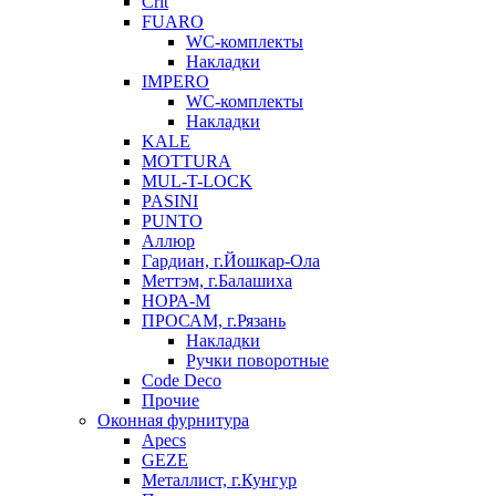
Crit
FUARO
WC-комплекты
Накладки
IMPERO
WC-комплекты
Накладки
KALE
MOTTURA
MUL-T-LOCK
PASINI
PUNTO
Аллюр
Гардиан, г.Йошкар-Ола
Меттэм, г.Балашиха
НОРА-М
ПРОСАМ, г.Рязань
Накладки
Ручки поворотные
Code Deco
Прочие
Оконная фурнитура
Apecs
GEZE
Металлист, г.Кунгур