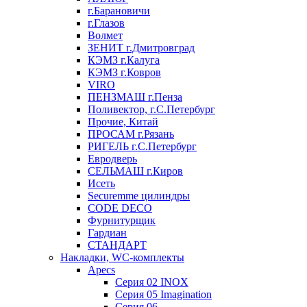
г.Барановичи
г.Глазов
Волмет
ЗЕНИТ г.Дмитровград
КЭМЗ г.Калуга
КЭМЗ г.Ковров
VIRO
ПЕНЗМАШ г.Пенза
Поливектор, г.С.Петербург
Прочие, Китай
ПРОСАМ г.Рязань
РИГЕЛЬ г.С.Петербург
Евродверь
СЕЛЬМАШ г.Киров
Исеть
Securemme цилиндры
CODE DECO
Фурнитурщик
Гардиан
СТАНДАРТ
Накладки, WC-комплекты
Apecs
Cерия 02 INOX
Cерия 05 Imagination
Cерия 06