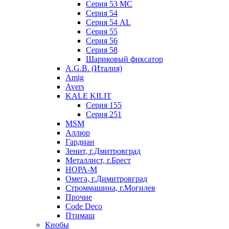
Серия 53 МC
Серия 54
Серия 54 AL
Серия 55
Серия 56
Серия 58
Шариковый фиксатор
A.G.B. (Италия)
Amig
Avers
KALE KILIT
Серия 155
Серия 251
MSM
Аллюр
Гардиан
Зенит, г.Дмитровград
Металлист, г.Брест
НОРА-М
Омега, г.Димитровград
Строммашина, г.Могилев
Прочие
Code Deco
Птимаш
Кнобы