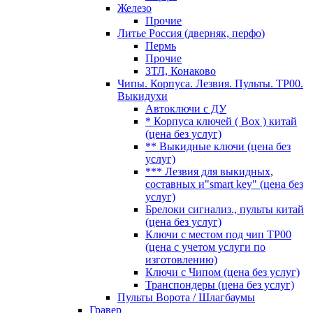
Железо
Прочие
Литье Россия (дверняк, перфо)
Пермь
Прочие
ЗТЛ, Конаково
Чипы. Корпуса. Лезвия. Пульты. TP00.
Выкидухи
Автоключи с ДУ
* Корпуса ключей ( Box ) китай
(цена без услуг)
** Выкидные ключи (цена без
услуг)
*** Лезвия для выкидных,
составных и"smart key" (цена без
услуг)
Брелоки сигнализ., пульты китай
(цена без услуг)
Ключи с местом под чип TP00
(цена с учетом услуги по
изготовлению)
Ключи с Чипом (цена без услуг)
Транспондеры (цена без услуг)
Пульты Ворота / Шлагбаумы
Гравер