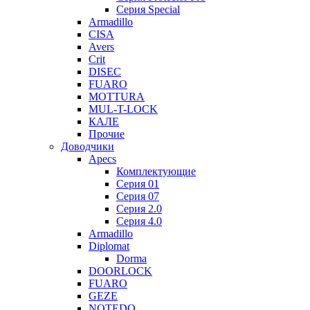
Серия Special
Armadillo
CISA
Avers
Crit
DISEC
FUARO
MOTTURA
MUL-T-LOCK
КАЛЕ
Прочие
Доводчики
Apecs
Комплектующие
Серия 01
Серия 07
Серия 2.0
Серия 4.0
Armadillo
Diplomat
Dorma
DOORLOCK
FUARO
GEZE
NOTEDO