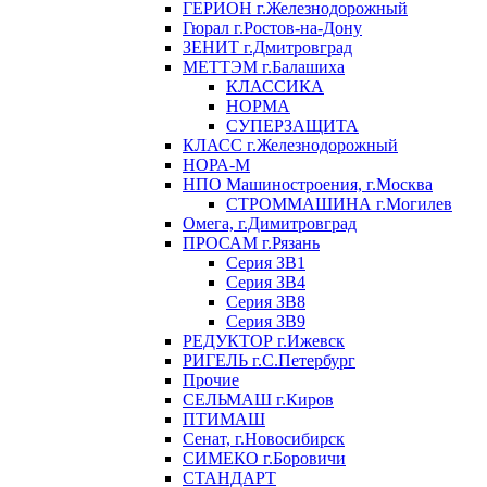
ГЕРИОН г.Железнодорожный
Гюрал г.Ростов-на-Дону
ЗЕНИТ г.Дмитровград
МЕТТЭМ г.Балашиха
КЛАССИКА
НОРМА
СУПЕРЗАЩИТА
КЛАСС г.Железнодорожный
НОРА-М
НПО Машиностроения, г.Москва
СТРОММАШИНА г.Могилев
Омега, г.Димитровград
ПРОСАМ г.Рязань
Серия ЗВ1
Серия ЗВ4
Серия ЗВ8
Серия ЗВ9
РЕДУКТОР г.Ижевск
РИГЕЛЬ г.С.Петербург
Прочие
СЕЛЬМАШ г.Киров
ПТИМАШ
Сенат, г.Новосибирск
СИМЕКО г.Боровичи
СТАНДАРТ