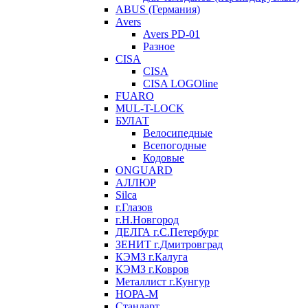
ABUS (Германия)
Avers
Avers PD-01
Разное
CISA
CISA
CISA LOGOline
FUARO
MUL-T-LOCK
БУЛАТ
Велосипедные
Всепогодные
Кодовые
ONGUARD
АЛЛЮР
Silca
г.Глазов
г.Н.Новгород
ДЕЛГА г.С.Петербург
ЗЕНИТ г.Дмитровград
КЭМЗ г.Калуга
КЭМЗ г.Ковров
Металлист г.Кунгур
НОРА-М
Стандарт