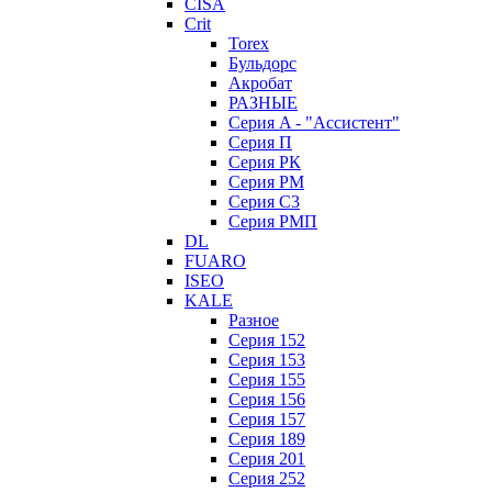
CISA
Crit
Torex
Бульдорс
Акробат
РАЗНЫЕ
Серия A - "Ассистент"
Серия П
Серия РК
Серия РМ
Серия С3
Серия РМП
DL
FUARO
ISEO
KALE
Разное
Серия 152
Серия 153
Серия 155
Серия 156
Серия 157
Серия 189
Серия 201
Серия 252