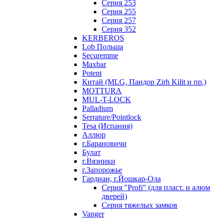
Серия 253
Серия 255
Серия 257
Серия 352
KERBEROS
Lob Польша
Securemme
Maxbar
Potent
Китай (MLG, Пандор Zirh Kilit и пр.)
MOTTURA
MUL-T-LOCK
Palladium
Serrature/Pointlock
Tesa (Испания)
Аллюр
г.Барановичи
Булат
г.Вязники
г.Запорожье
Гардиан, г.Йошкар-Ола
Серия "Profi" (для пласт. и алюм
дверей)
Серия тяжелых замков
Vanger