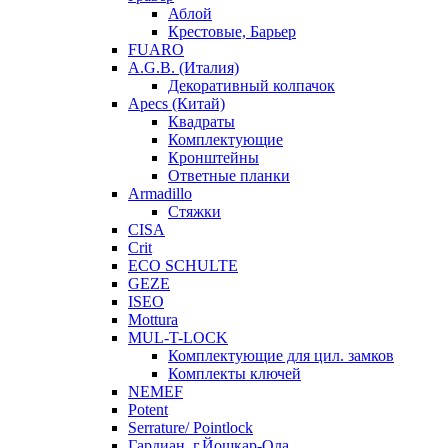
Аблой
Крестовые, Барьер
FUARO
A.G.B. (Италия)
Декоративный колпачок
Apecs (Китай)
Квадраты
Комплектующие
Кронштейны
Ответные планки
Armadillo
Стяжки
CISA
Crit
ECO SCHULTE
GEZE
ISEO
Mottura
MUL-T-LOCK
Комплектующие для цил. замков
Комплекты ключей
NEMEF
Potent
Serrature/ Pointlock
Гардиан, г.Йошкар-Ола