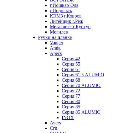
г.Йошкар-Ола
г.Подольск
КЭМЗ г.Ковров
Литейщик г.Реж
Металлист г.Кунгур
Могилев
Ручки на планке
Vanger
Amig
Apecs
Серия 42
Серия 55
Серия 61
Серия 61,5 ALUMIO
Серия 68
Серия 70 ALUMIO
Серия 72
Серия 77
Серия 80
Серия 85
Серия 85 ALUMIO
INOX
Avers
Crit