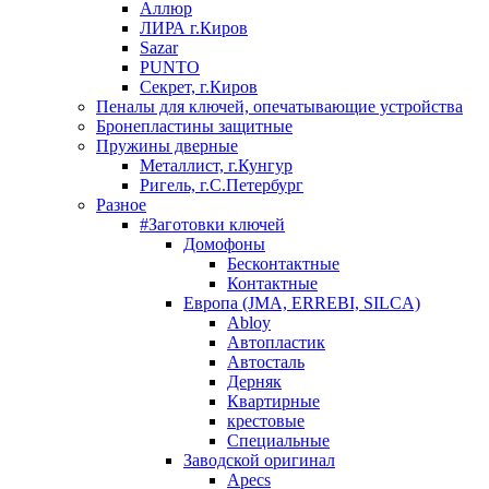
Аллюр
ЛИРА г.Киров
Sazar
PUNTO
Секрет, г.Киров
Пеналы для ключей, опечатывающие устройства
Бронепластины защитные
Пружины дверные
Металлист, г.Кунгур
Ригель, г.С.Петербург
Разное
#Заготовки ключей
Домофоны
Бесконтактные
Контактные
Европа (JMA, ERREBI, SILCA)
Abloy
Автопластик
Автосталь
Дерняк
Квартирные
крестовые
Специальные
Заводской оригинал
Apecs