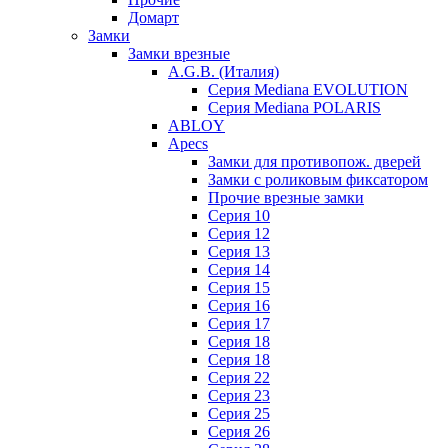
Домарт
Замки
Замки врезные
A.G.B. (Италия)
Серия Mediana EVOLUTION
Серия Mediana POLARIS
ABLOY
Apecs
Замки для противопож. дверей
Замки с роликовым фиксатором
Прочие врезные замки
Серия 10
Серия 12
Серия 13
Серия 14
Серия 15
Серия 16
Серия 17
Серия 18
Серия 18
Серия 22
Серия 23
Серия 25
Серия 26