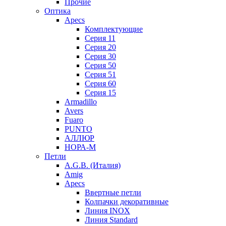
Прочие
Оптика
Apecs
Комплектующие
Серия 11
Серия 20
Серия 30
Серия 50
Серия 51
Серия 60
Серия 15
Armadillo
Avers
Fuaro
PUNTO
АЛЛЮР
НОРА-М
Петли
A.G.B. (Италия)
Amig
Apecs
Ввертные петли
Колпачки декоративные
Линия INOX
Линия Standard