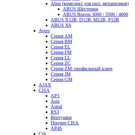
Abus (комплект для цил. механизмов)
ABUS Шестерни
ABUS Bravus 3000 / 3500 / 4000
ABUS X12R, D12R, M12R, P12R
ABUS X6
Avers
Серия AM
Серия BM
Серия EL
Серия FM
Серия LL
Серия ZC
Серия ZM: профильный ключ
Серия JM
Серия GM
AJAX
CISA
AP3
Asix
Astral
RS3
Вертушки
Прочие CISA
AP4S
Crit