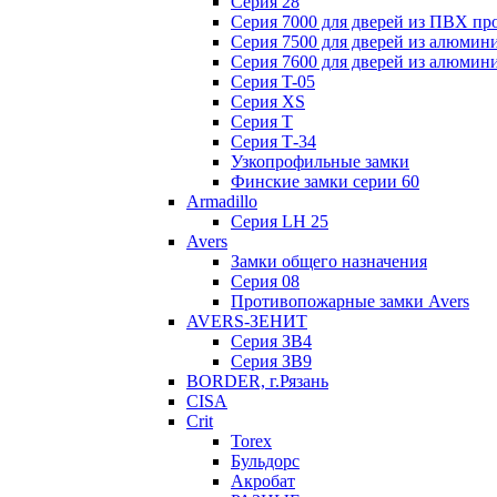
Серия 28
Серия 7000 для дверей из ПВХ пр
Серия 7500 для дверей из алюмин
Серия 7600 для дверей из алюмин
Серия T-05
Серия XS
Серия Т
Серия Т-34
Узкопрофильные замки
Финские замки серии 60
Armadillo
Серия LH 25
Avers
Замки общего назначения
Серия 08
Противопожарные замки Avers
AVERS-ЗЕНИТ
Серия ЗВ4
Серия ЗВ9
BORDER, г.Рязань
CISA
Crit
Torex
Бульдорс
Акробат