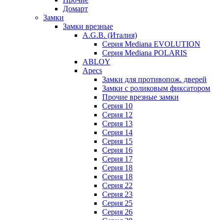
Домарт
Замки
Замки врезные
A.G.B. (Италия)
Серия Mediana EVOLUTION
Серия Mediana POLARIS
ABLOY
Apecs
Замки для противопож. дверей
Замки с роликовым фиксатором
Прочие врезные замки
Серия 10
Серия 12
Серия 13
Серия 14
Серия 15
Серия 16
Серия 17
Серия 18
Серия 18
Серия 22
Серия 23
Серия 25
Серия 26