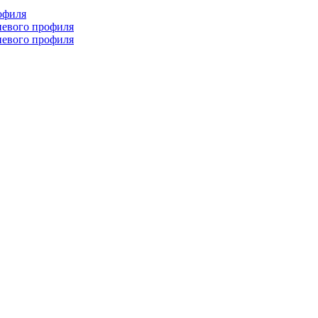
офиля
иевого профиля
иевого профиля