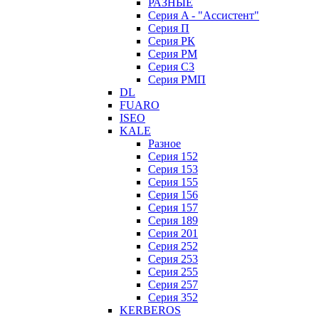
РАЗНЫЕ
Серия A - "Ассистент"
Серия П
Серия РК
Серия РМ
Серия С3
Серия РМП
DL
FUARO
ISEO
KALE
Разное
Серия 152
Серия 153
Серия 155
Серия 156
Серия 157
Серия 189
Серия 201
Серия 252
Серия 253
Серия 255
Серия 257
Серия 352
KERBEROS