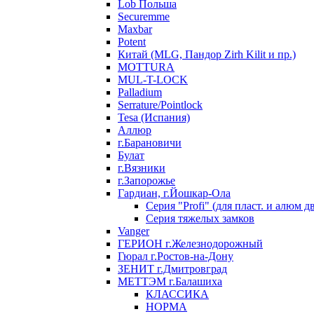
Lob Польша
Securemme
Maxbar
Potent
Китай (MLG, Пандор Zirh Kilit и пр.)
MOTTURA
MUL-T-LOCK
Palladium
Serrature/Pointlock
Tesa (Испания)
Аллюр
г.Барановичи
Булат
г.Вязники
г.Запорожье
Гардиан, г.Йошкар-Ола
Серия "Profi" (для пласт. и алюм д
Серия тяжелых замков
Vanger
ГЕРИОН г.Железнодорожный
Гюрал г.Ростов-на-Дону
ЗЕНИТ г.Дмитровград
МЕТТЭМ г.Балашиха
КЛАССИКА
НОРМА