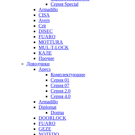
Серия Special
Armadillo
CISA
Avers
Crit
DISEC
FUARO
MOTTURA
MUL-T-LOCK
КАЛЕ
Прочие
Доводчики
Apecs
Комплектующие
Серия 01
Серия 07
Серия 2.0
Серия 4.0
Armadillo
Diplomat
Dorma
DOORLOCK
FUARO
GEZE
NOTEDO