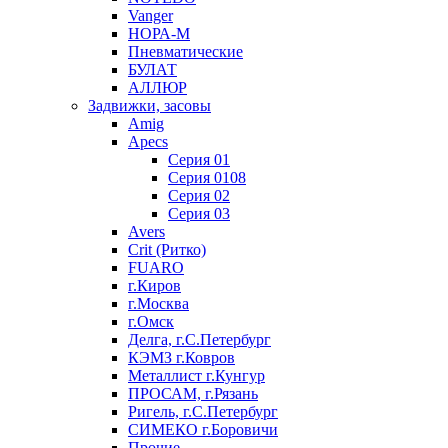
Vanger
НОРА-М
Пневматические
БУЛАТ
АЛЛЮР
Задвижки, засовы
Amig
Apecs
Серия 01
Серия 0108
Серия 02
Серия 03
Avers
Crit (Ритко)
FUARO
г.Киров
г.Москва
г.Омск
Делга, г.С.Петербург
КЭМЗ г.Ковров
Металлист г.Кунгур
ПРОСАМ, г.Рязань
Ригель, г.С.Петербург
СИМЕКО г.Боровичи
Прочие