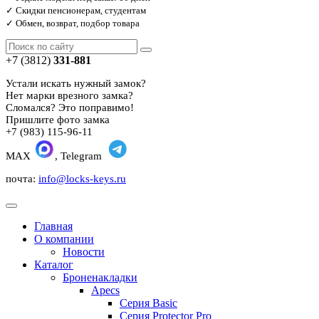
✓ Скидки пенсионерам, студентам
✓ Обмен, возврат, подбор товара
+7 (3812)
331-881
Устали искать нужный замок?
Нет марки врезного замка?
Сломался? Это поправимо!
Пришлите фото замка
+7 (983) 115-96-11
MAX
, Telegram
почта:
info@locks-keys.ru
Главная
О компании
Новости
Каталог
Броненакладки
Apecs
Серия Basic
Серия Protector Pro