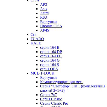
CISA
AP3
Asix
Astral
RS3
Вертушки
Прочие CISA
AP4S
Crit
FUARO
KALE
серия 164 B
серия 164 DB
серия 164 FB
серия 164 G
серия 164 S
серия OBS
MUL-T-LOCK
Вертушки
Комплектующие цил.мех.
Серия "Светофор" 3 in 1 (комплектация
ключей 2+5+2)
Серия 7х7
Серия Classic
Серия Classic Pro