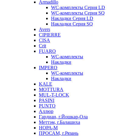
Armadillo
WC-комплекты Серия LD
WC-комплекты Серия SQ
Накладки Серия LD
Накладки Серия SQ
Avers
CIPIERRE
CISA
Crit
FUARO
WC-комплекты
Накладки
IMPERO
WC-комплекты
Накладки
KALE
MOTTURA
MUL-T-LOCK
PASINI
PUNTO
Аллюр
Гардиан, г.Йошкар-Ола
Меттэм, г.Балашиха
НОРА-М
ПРОСАМ, г.Рязань