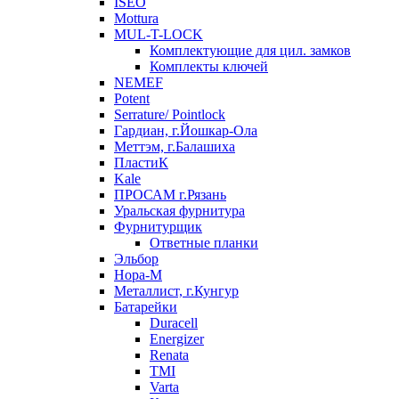
ISEO
Mottura
MUL-T-LOCK
Комплектующие для цил. замков
Комплекты ключей
NEMEF
Potent
Serrature/ Pointlock
Гардиан, г.Йошкар-Ола
Меттэм, г.Балашиха
ПластиК
Kale
ПРОСАМ г.Рязань
Уральская фурнитура
Фурнитурщик
Ответные планки
Эльбор
Нора-М
Металлист, г.Кунгур
Батарейки
Duracell
Energizer
Renata
TMI
Varta