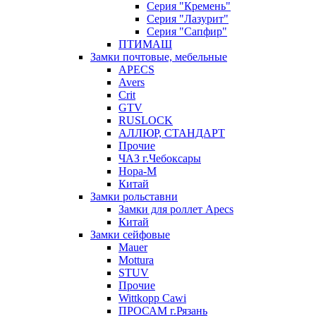
Серия "Кремень"
Серия "Лазурит"
Серия "Сапфир"
ПТИМАШ
Замки почтовые, мебельные
APECS
Avers
Crit
GTV
RUSLOCK
АЛЛЮР, СТАНДАРТ
Прочие
ЧАЗ г.Чебоксары
Нора-М
Китай
Замки рольставни
Замки для роллет Apecs
Китай
Замки сейфовые
Mauer
Mottura
STUV
Прочие
Wittkopp Cawi
ПРОСАМ г.Рязань