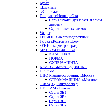
Булат
г.Вязники
г.Запорожье
Гардиан, г.Йошкар-Ола
Серия "Profi" (для пласт. и алюм
дверей)
Серия тяжелых замков
Vanger
ГЕРИОН г.Железнодорожный
Гюрал г.Ростов-на-Дону
ЗЕНИТ г.Дмитровград
МЕТТЭМ г.Балашиха
КЛАССИКА
НОРМА
СУПЕРЗАЩИТА
КЛАСС г.Железнодорожный
НОРА-М
НПО Машиностроения, г.Москва
СТРОММАШИНА г.Могилев
Омега, г.Димитровград
ПРОСАМ г.Рязань
Серия ЗВ1
Серия ЗВ4
Серия ЗВ8
Серия ЗВ9