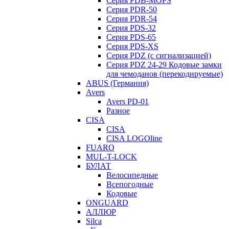
Серия PDB-MOPS
Серия PDR-50
Серия PDR-54
Серия PDS-32
Серия PDS-65
Серия PDS-XS
Серия PDZ (с сигнализацией)
Серия PDZ 24-29 Кодовые замки
для чемоданов (перекодируемые)
ABUS (Германия)
Avers
Avers PD-01
Разное
CISA
CISA
CISA LOGOline
FUARO
MUL-T-LOCK
БУЛАТ
Велосипедные
Всепогодные
Кодовые
ONGUARD
АЛЛЮР
Silca