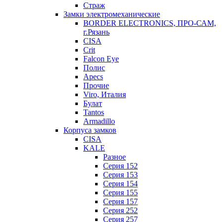
Страж
Замки электромеханические
BORDER ELECTRONICS, ПРО-САМ,
г.Рязань
CISA
Crit
Falcon Eye
Полис
Apecs
Прочие
Viro, Италия
Булат
Tantos
Armadillo
Корпуса замков
CISA
KALE
Разное
Серия 152
Серия 153
Серия 154
Серия 155
Серия 157
Серия 252
Серия 257