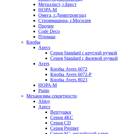
Металлист, г.Брест
НОРА-М
Омега, г.Димитровград
Строммашина, г.Могилев
Прочие
Code Deco
Птимаш
Кнобы
Apecs
Серия Standard с круглой ручкой
Серия Standard с фалевой ручкой
Avers
Кнобы Avers 6072
Кнобы Avers 6072-P
Кнобы Avers 8023
НОРА-М
Punto
Механизмы секретности
Abloy
Apecs
Вертушки
Серия 4KC
Серия CD
Серия Premier
Серия SC: английский ключ