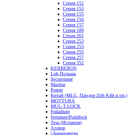
Серия 152
Серия 153
Серия 155
Серия 156
Серия 157
Серия 189
Серия 201
Серия 252
Серия 253
Серия 255
Серия 257
Серия 352
KERBEROS
Lob Польша
Securemme
Maxbar
Potent
Китай (MLG, Пандор Zirh Kilit и пр.)
MOTTURA
MUL-T-LOCK
Palladium
Serrature/Pointlock
Tesa (Испания)
Аллюр
г.Барановичи