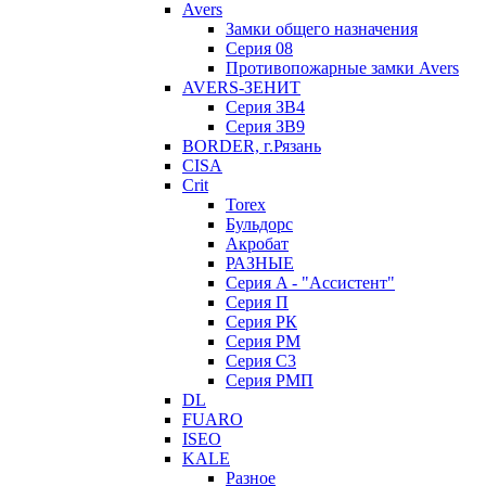
Avers
Замки общего назначения
Серия 08
Противопожарные замки Avers
AVERS-ЗЕНИТ
Серия ЗВ4
Серия ЗВ9
BORDER, г.Рязань
CISA
Crit
Torex
Бульдорс
Акробат
РАЗНЫЕ
Серия A - "Ассистент"
Серия П
Серия РК
Серия РМ
Серия С3
Серия РМП
DL
FUARO
ISEO
KALE
Разное