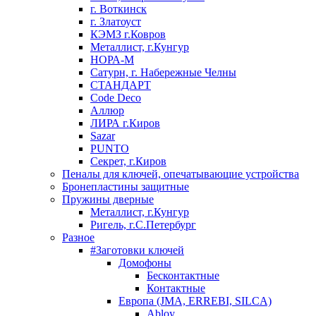
г. Воткинск
г. Златоуст
КЭМЗ г.Ковров
Металлист, г.Кунгур
НОРА-М
Сатурн, г. Набережные Челны
СТАНДАРТ
Code Deco
Аллюр
ЛИРА г.Киров
Sazar
PUNTO
Секрет, г.Киров
Пеналы для ключей, опечатывающие устройства
Бронепластины защитные
Пружины дверные
Металлист, г.Кунгур
Ригель, г.С.Петербург
Разное
#Заготовки ключей
Домофоны
Бесконтактные
Контактные
Европа (JMA, ERREBI, SILCA)
Abloy