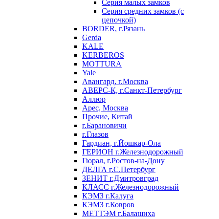
Серия малых замков
Серия средних замков (с
цепочкой)
BORDER, г.Рязань
Gerda
KALE
KERBEROS
MOTTURA
Yale
Авангард, г.Москва
АВЕРС-К, г.Санкт-Петербург
Аллюр
Арес, Москва
Прочие, Китай
г.Барановичи
г.Глазов
Гардиан, г.Йошкар-Ола
ГЕРИОН г.Железнодорожный
Гюрал, г.Ростов-на-Дону
ДЕЛГА г.С.Петербург
ЗЕНИТ г.Дмитровград
КЛАСС г.Железнодорожный
КЭМЗ г.Калуга
КЭМЗ г.Ковров
МЕТТЭМ г.Балашиха