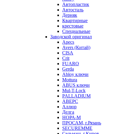
Автопластик
Автосталь
Дерняк
Квартирные
крестовые
Специальные
Заводской оригинал
Apecs
Avers (Китай)
CISA
Crit
FUARO
Gerda
Abloy ключи
Mottura
ABUS ключи
Mul-T-Lock
PALLADIUM
АВЕРС
Аллюр
Делга
НОРА-М
ПРОСАМ, г.Рязань
SECUREMME
Сельмаш, г.Киров