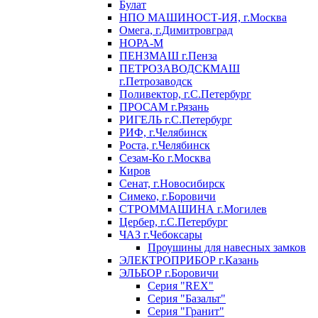
Булат
НПО МАШИНОСТ-ИЯ, г.Москва
Омега, г.Димитровград
НОРА-М
ПЕНЗМАШ г.Пенза
ПЕТРОЗАВОДСКМАШ
г.Петрозаводск
Поливектор, г.С.Петербург
ПРОСАМ г.Рязань
РИГЕЛЬ г.С.Петербург
РИФ, г.Челябинск
Роста, г.Челябинск
Сезам-Ко г.Москва
Киров
Сенат, г.Новосибирск
Симеко, г.Боровичи
СТРОММАШИНА г.Могилев
Цербер, г.С.Петербург
ЧАЗ г.Чебоксары
Проушины для навесных замков
ЭЛЕКТРОПРИБОР г.Казань
ЭЛЬБОР г.Боровичи
Серия "REX"
Серия "Базальт"
Серия "Гранит"