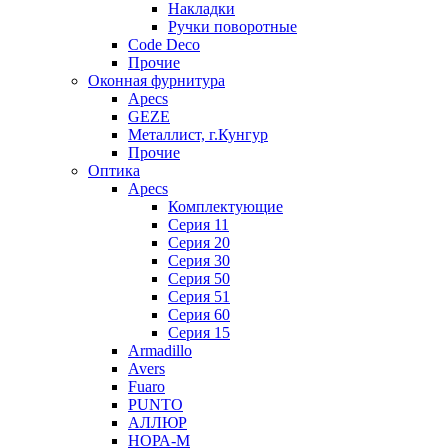
Накладки
Ручки поворотные
Code Deco
Прочие
Оконная фурнитура
Apecs
GEZE
Металлист, г.Кунгур
Прочие
Оптика
Apecs
Комплектующие
Серия 11
Серия 20
Серия 30
Серия 50
Серия 51
Серия 60
Серия 15
Armadillo
Avers
Fuaro
PUNTO
АЛЛЮР
НОРА-М