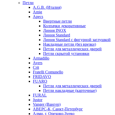
Петли
A.G.B. (Италия)
Amig
Apecs
Ввертные петли
Колпачки декоративные
Линия INOX
Линия Standard
Линия Standard с фигурной заглушкой
Накладные петли (без врезки)
Петли для металлических дверей
Петли скрытой установки
Armadillo
Avers
Crit
Fratelli Comunello
FRIDAVO
FUARO
Петли для металлических дверей
Петли накладные (карточные)
FURAL
Justor
Vanger (Вангер)
АВЕРС-К, Санкт-Петербург
Алми, г. Орехово-Зуево