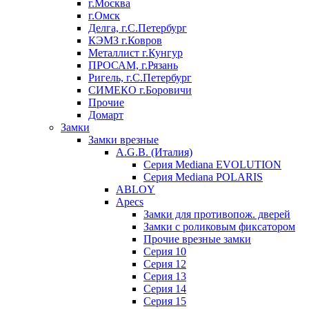
г.Москва
г.Омск
Делга, г.С.Петербург
КЭМЗ г.Ковров
Металлист г.Кунгур
ПРОСАМ, г.Рязань
Ригель, г.С.Петербург
СИМЕКО г.Боровичи
Прочие
Домарт
Замки
Замки врезные
A.G.B. (Италия)
Серия Mediana EVOLUTION
Серия Mediana POLARIS
ABLOY
Apecs
Замки для противопож. дверей
Замки с роликовым фиксатором
Прочие врезные замки
Серия 10
Серия 12
Серия 13
Серия 14
Серия 15