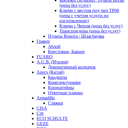
Брелоки сигнализ., пульты китай
(цена без услуг)
Ключи с местом под чип TP00
(цена с учетом услуги по
изготовлению)
Ключи с Чипом (цена без услуг)
Транспондеры (цена без услуг)
Пульты Ворота / Шлагбаумы
Гравер
Аблой
Крестовые, Барьер
FUARO
A.G.B. (Италия)
Декоративный колпачок
Apecs (Китай)
Квадраты
Комплектующие
Кронштейны
Ответные планки
Armadillo
Стяжки
CISA
Crit
ECO SCHULTE
GEZE