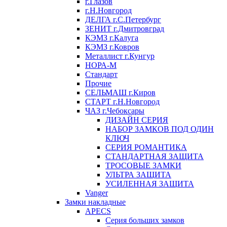
г.Глазов
г.Н.Новгород
ДЕЛГА г.С.Петербург
ЗЕНИТ г.Дмитровград
КЭМЗ г.Калуга
КЭМЗ г.Ковров
Металлист г.Кунгур
НОРА-М
Стандарт
Прочие
СЕЛЬМАШ г.Киров
СТАРТ г.Н.Новгород
ЧАЗ г.Чебоксары
ДИЗАЙН СЕРИЯ
НАБОР ЗАМКОВ ПОД ОДИН
КЛЮЧ
СЕРИЯ РОМАНТИКА
СТАНДАРТНАЯ ЗАЩИТА
ТРОСОВЫЕ ЗАМКИ
УЛЬТРА ЗАЩИТА
УСИЛЕННАЯ ЗАЩИТА
Vanger
Замки накладные
APECS
Серия больших замков