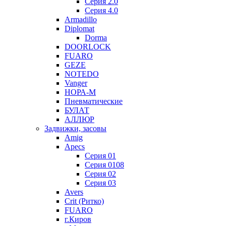
Серия 2.0
Серия 4.0
Armadillo
Diplomat
Dorma
DOORLOCK
FUARO
GEZE
NOTEDO
Vanger
НОРА-М
Пневматические
БУЛАТ
АЛЛЮР
Задвижки, засовы
Amig
Apecs
Серия 01
Серия 0108
Серия 02
Серия 03
Avers
Crit (Ритко)
FUARO
г.Киров