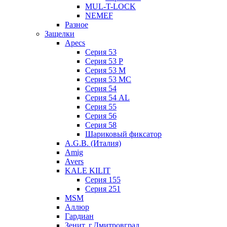
MUL-T-LOCK
NEMEF
Разное
Защелки
Apecs
Серия 53
Серия 53 P
Серия 53 М
Серия 53 МC
Серия 54
Серия 54 AL
Серия 55
Серия 56
Серия 58
Шариковый фиксатор
A.G.B. (Италия)
Amig
Avers
KALE KILIT
Серия 155
Серия 251
MSM
Аллюр
Гардиан
Зенит, г.Дмитровград