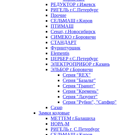
РЕДУКТОР г.Ижевск
РИГЕЛЬ г.С.Петербург
Прочие
СЕЛЬМАШ г.Киров
ПТИМАШ
Сенат, г.Новосибирск
СИМЕКО г.Боровичи
СТАНДАРТ
Фурнитурщик
Elementis
ЦЕРБЕР г.С.Петербург
ЭЛЕКТРОПРИБОР г.Казань
ЭЛЬБОР г.Боровичи
Серия "REX"
Серия "Базальт"
Серия "Гранит"
Серия "Кремень"
Серия "Лазурит"
Серия "Рубин", "Сапфир"
Сазар
Замки кодовые
МЕТТЕМ г.Балашиха
НОРА-М
РИГЕЛЬ г. С.Петербург
СЕЛЬМАШ г.Киров