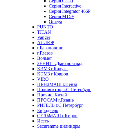
Серия CLIQ
Серия Interactive
Серия Integrator 466P
Серия MT5+
Omega
PUNTO
TITAN
Vanger
АЛЛЮР
г.Барановичи
г.Глазов
Волмет
ЗЕНИТ г.Дмитровград
КЭМЗ г.Калуга
КЭМЗ г.Ковров
VIRO
ПЕНЗМАШ г.Пенза
Поливектор, г.С.Петербург
Прочие, Китай
ПРОСАМ г.Рязань
РИГЕЛЬ г.С.Петербург
Евродверь
СЕЛЬМАШ г.Киров
Исеть
Securemme цилиндры