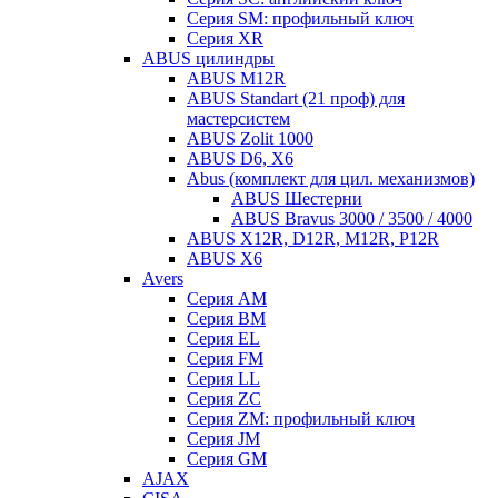
Серия SM: профильный ключ
Серия XR
ABUS цилиндры
ABUS M12R
ABUS Standart (21 проф) для
мастерсистем
ABUS Zolit 1000
ABUS D6, X6
Abus (комплект для цил. механизмов)
ABUS Шестерни
ABUS Bravus 3000 / 3500 / 4000
ABUS X12R, D12R, M12R, P12R
ABUS X6
Avers
Серия AM
Серия BM
Серия EL
Серия FM
Серия LL
Серия ZC
Серия ZM: профильный ключ
Серия JM
Серия GM
AJAX