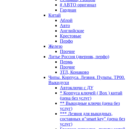
# АВТО оригинал
Гардиан
Китай
Аблой
Авто
Английские
Крестовые
Перфо
Железо
Прочие
Литье Россия (дверняк, перфо)
Пермь
Прочие
ЗТЛ, Конаково
Чипы. Корпуса. Лезвия. Пульты. TP00.
Выкидухи
Автоключи с ДУ
* Корпуса ключей ( Box ) китай
(цена без услуг)
** Выкидные ключи (цена без
услуг)
*** Лезвия для выкидных,
составных и"smart key" (цена без
услуг)