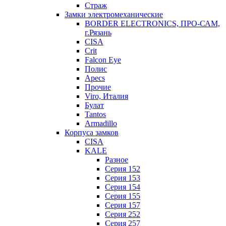
Страж
Замки электромеханические
BORDER ELECTRONICS, ПРО-САМ,
г.Рязань
CISA
Crit
Falcon Eye
Полис
Apecs
Прочие
Viro, Италия
Булат
Tantos
Armadillo
Корпуса замков
CISA
KALE
Разное
Серия 152
Серия 153
Серия 154
Серия 155
Серия 157
Серия 252
Серия 257