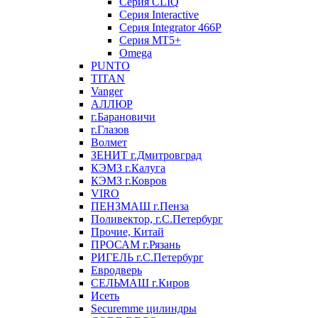
Серия CLIQ
Серия Interactive
Серия Integrator 466P
Серия MT5+
Omega
PUNTO
TITAN
Vanger
АЛЛЮР
г.Барановичи
г.Глазов
Волмет
ЗЕНИТ г.Дмитровград
КЭМЗ г.Калуга
КЭМЗ г.Ковров
VIRO
ПЕНЗМАШ г.Пенза
Поливектор, г.С.Петербург
Прочие, Китай
ПРОСАМ г.Рязань
РИГЕЛЬ г.С.Петербург
Евродверь
СЕЛЬМАШ г.Киров
Исеть
Securemme цилиндры