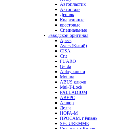
Автопластик
Автосталь
Дерняк
Квартирные
крестовые
Специальные
Заводской оригинал
Apecs
Avers (Китай)
CISA
Crit
FUARO
Gerda
Abloy ключи
Mottura
ABUS ключи
Mul-T-Lock
PALLADIUM
АВЕРС
Аллюр
Делга
НОРА-М
ПРОСАМ, г.Рязань
SECUREMME
Сельмаш, г.Киров