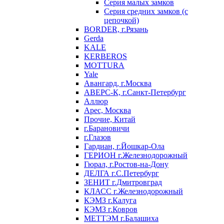
Серия малых замков
Серия средних замков (с
цепочкой)
BORDER, г.Рязань
Gerda
KALE
KERBEROS
MOTTURA
Yale
Авангард, г.Москва
АВЕРС-К, г.Санкт-Петербург
Аллюр
Арес, Москва
Прочие, Китай
г.Барановичи
г.Глазов
Гардиан, г.Йошкар-Ола
ГЕРИОН г.Железнодорожный
Гюрал, г.Ростов-на-Дону
ДЕЛГА г.С.Петербург
ЗЕНИТ г.Дмитровград
КЛАСС г.Железнодорожный
КЭМЗ г.Калуга
КЭМЗ г.Ковров
МЕТТЭМ г.Балашиха