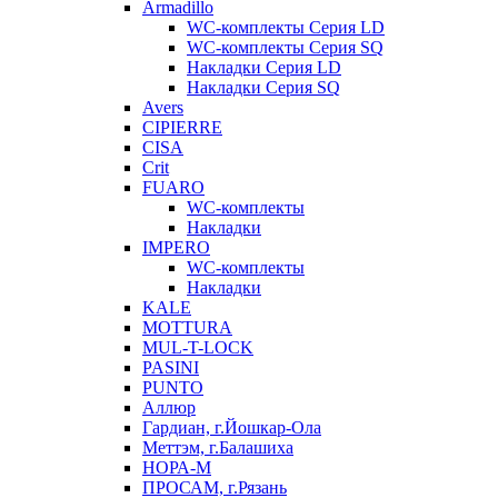
Armadillo
WC-комплекты Серия LD
WC-комплекты Серия SQ
Накладки Серия LD
Накладки Серия SQ
Avers
CIPIERRE
CISA
Crit
FUARO
WC-комплекты
Накладки
IMPERO
WC-комплекты
Накладки
KALE
MOTTURA
MUL-T-LOCK
PASINI
PUNTO
Аллюр
Гардиан, г.Йошкар-Ола
Меттэм, г.Балашиха
НОРА-М
ПРОСАМ, г.Рязань