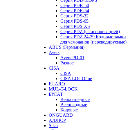
Серия PDB-MOPS
Серия PDR-50
Серия PDR-54
Серия PDS-32
Серия PDS-65
Серия PDS-XS
Серия PDZ (с сигнализацией)
Серия PDZ 24-29 Кодовые замки
для чемоданов (перекодируемые)
ABUS (Германия)
Avers
Avers PD-01
Разное
CISA
CISA
CISA LOGOline
FUARO
MUL-T-LOCK
БУЛАТ
Велосипедные
Всепогодные
Кодовые
ONGUARD
АЛЛЮР
Silca