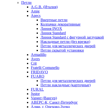
Петли
A.G.B. (Италия)
Amig
Apecs
Ввертные петли
Колпачки декоративные
Линия INOX
Линия Standard
Линия Standard с фигурной заглушкой
Накладные петли (без врезки)
Петли для металлических дверей
Петли скрытой установки
Armadillo
Avers
Crit
Fratelli Comunello
FRIDAVO
FUARO
Петли для металлических дверей
Петли накладные (карточные)
FURAL
Justor
Vanger (Вангер)
АВЕРС-К, Санкт-Петербург
Алми, г. Орехово-Зуево