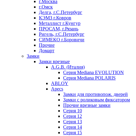
г.Москва
г.Омск
Делга, г.С.Петербург
КЭМЗ г.Ковров
Металлист г.Кунгур
ПРОСАМ, г.Рязань
Ригель, г.С.Петербург
СИМЕКО г.Боровичи
Прочие
Домарт
Замки
Замки врезные
A.G.B. (Италия)
Серия Mediana EVOLUTION
Серия Mediana POLARIS
ABLOY
Apecs
Замки для противопож. дверей
Замки с роликовым фиксатором
Прочие врезные замки
Серия 10
Серия 12
Серия 13
Серия 14
Серия 15