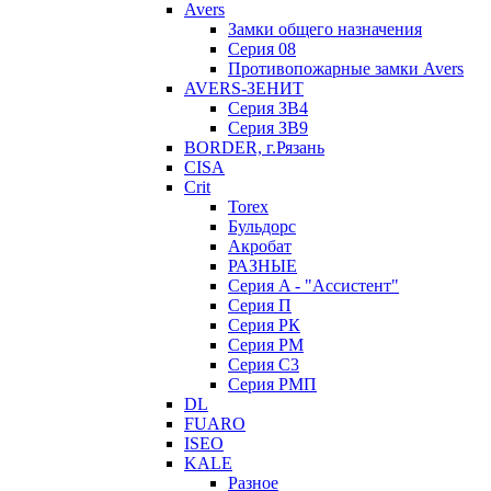
Avers
Замки общего назначения
Серия 08
Противопожарные замки Avers
AVERS-ЗЕНИТ
Серия ЗВ4
Серия ЗВ9
BORDER, г.Рязань
CISA
Crit
Torex
Бульдорс
Акробат
РАЗНЫЕ
Серия A - "Ассистент"
Серия П
Серия РК
Серия РМ
Серия С3
Серия РМП
DL
FUARO
ISEO
KALE
Разное