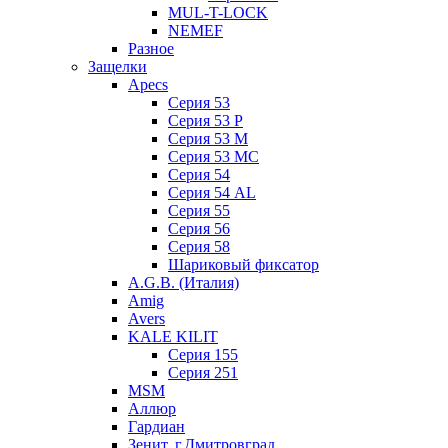
MUL-T-LOCK
NEMEF
Разное
Защелки
Apecs
Серия 53
Серия 53 P
Серия 53 М
Серия 53 МC
Серия 54
Серия 54 AL
Серия 55
Серия 56
Серия 58
Шариковый фиксатор
A.G.B. (Италия)
Amig
Avers
KALE KILIT
Серия 155
Серия 251
MSM
Аллюр
Гардиан
Зенит, г.Дмитровград