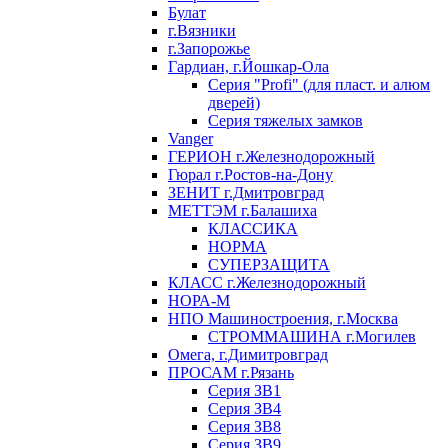
Булат
г.Вязники
г.Запорожье
Гардиан, г.Йошкар-Ола
Серия "Profi" (для пласт. и алюм
дверей)
Серия тяжелых замков
Vanger
ГЕРИОН г.Железнодорожный
Гюрал г.Ростов-на-Дону
ЗЕНИТ г.Дмитровград
МЕТТЭМ г.Балашиха
КЛАССИКА
НОРМА
СУПЕРЗАЩИТА
КЛАСС г.Железнодорожный
НОРА-М
НПО Машиностроения, г.Москва
СТРОММАШИНА г.Могилев
Омега, г.Димитровград
ПРОСАМ г.Рязань
Серия ЗВ1
Серия ЗВ4
Серия ЗВ8
Серия ЗВ9