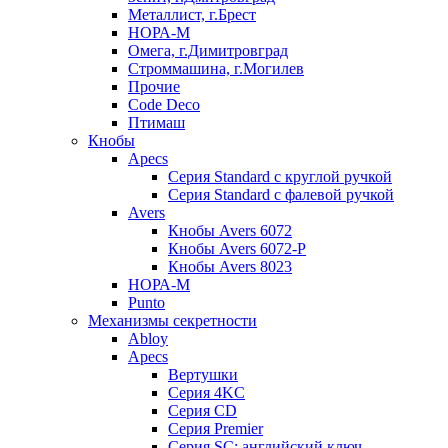
Металлист, г.Брест
НОРА-М
Омега, г.Димитровград
Строммашина, г.Могилев
Прочие
Code Deco
Птимаш
Кнобы
Apecs
Серия Standard с круглой ручкой
Серия Standard с фалевой ручкой
Avers
Кнобы Avers 6072
Кнобы Avers 6072-P
Кнобы Avers 8023
НОРА-М
Punto
Механизмы секретности
Abloy
Apecs
Вертушки
Серия 4KC
Серия CD
Серия Premier
Серия SC: английский ключ