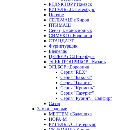
РЕДУКТОР г.Ижевск
РИГЕЛЬ г.С.Петербург
Прочие
СЕЛЬМАШ г.Киров
ПТИМАШ
Сенат, г.Новосибирск
СИМЕКО г.Боровичи
СТАНДАРТ
Фурнитурщик
Elementis
ЦЕРБЕР г.С.Петербург
ЭЛЕКТРОПРИБОР г.Казань
ЭЛЬБОР г.Боровичи
Серия "REX"
Серия "Базальт"
Серия "Гранит"
Серия "Кремень"
Серия "Лазурит"
Серия "Рубин", "Сапфир"
Сазар
Замки кодовые
МЕТТЕМ г.Балашиха
НОРА-М
РИГЕЛЬ г. С.Петербург
СЕЛЬМАШ г.Киров