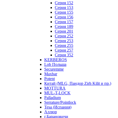
Серия 152
Серия 153
Серия 155
Серия 156
Серия 157
Серия 189
Серия 201
Серия 252
Серия 253
Серия 255
Серия 257
Серия 352
KERBEROS
Lob Польша
Securemme
Maxbar
Potent
Китай (MLG, Пандор Zirh Kilit и пр.)
MOTTURA
MUL-T-LOCK
Palladium
Serrature/Pointlock
Tesa (Испания)
Аллюр
г.Барановичи