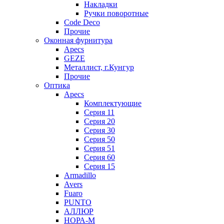
Накладки
Ручки поворотные
Code Deco
Прочие
Оконная фурнитура
Apecs
GEZE
Металлист, г.Кунгур
Прочие
Оптика
Apecs
Комплектующие
Серия 11
Серия 20
Серия 30
Серия 50
Серия 51
Серия 60
Серия 15
Armadillo
Avers
Fuaro
PUNTO
АЛЛЮР
НОРА-М