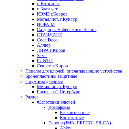
г. Воткинск
г. Златоуст
КЭМЗ г.Ковров
Металлист, г.Кунгур
НОРА-М
Сатурн, г. Набережные Челны
СТАНДАРТ
Code Deco
Аллюр
ЛИРА г.Киров
Sazar
PUNTO
Секрет, г.Киров
Пеналы для ключей, опечатывающие устройства
Бронепластины защитные
Пружины дверные
Металлист, г.Кунгур
Ригель, г.С.Петербург
Разное
#Заготовки ключей
Домофоны
Бесконтактные
Контактные
Европа (JMA, ERREBI, SILCA)
Abloy