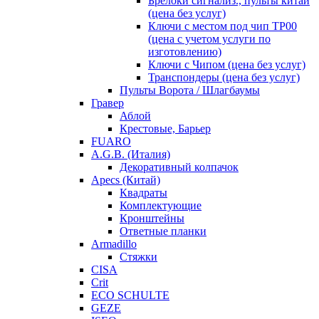
Брелоки сигнализ., пульты китай
(цена без услуг)
Ключи с местом под чип TP00
(цена с учетом услуги по
изготовлению)
Ключи с Чипом (цена без услуг)
Транспондеры (цена без услуг)
Пульты Ворота / Шлагбаумы
Гравер
Аблой
Крестовые, Барьер
FUARO
A.G.B. (Италия)
Декоративный колпачок
Apecs (Китай)
Квадраты
Комплектующие
Кронштейны
Ответные планки
Armadillo
Стяжки
CISA
Crit
ECO SCHULTE
GEZE