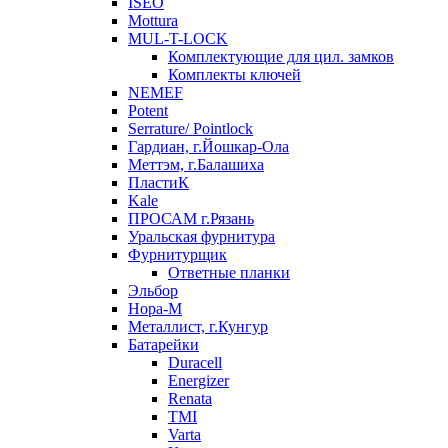
ISEO
Mottura
MUL-T-LOCK
Комплектующие для цил. замков
Комплекты ключей
NEMEF
Potent
Serrature/ Pointlock
Гардиан, г.Йошкар-Ола
Меттэм, г.Балашиха
ПластиК
Kale
ПРОСАМ г.Рязань
Уральская фурнитура
Фурнитурщик
Ответные планки
Эльбор
Нора-М
Металлист, г.Кунгур
Батарейки
Duracell
Energizer
Renata
TMI
Varta