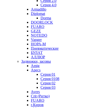
Серия 2.0
Серия 4.0
Armadillo
Diplomat
Dorma
DOORLOCK
FUARO
GEZE
NOTEDO
Vanger
НОРА-М
Пневматические
БУЛАТ
АЛЛЮР
Задвижки, засовы
Amig
Apecs
Серия 01
Серия 0108
Серия 02
Серия 03
Avers
Crit (Ритко)
FUARO
г.Киров