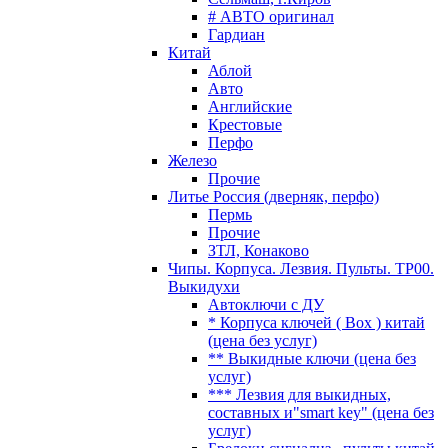
# АВТО оригинал
Гардиан
Китай
Аблой
Авто
Английские
Крестовые
Перфо
Железо
Прочие
Литье Россия (дверняк, перфо)
Пермь
Прочие
ЗТЛ, Конаково
Чипы. Корпуса. Лезвия. Пульты. TP00.
Выкидухи
Автоключи с ДУ
* Корпуса ключей ( Box ) китай
(цена без услуг)
** Выкидные ключи (цена без
услуг)
*** Лезвия для выкидных,
составных и"smart key" (цена без
услуг)