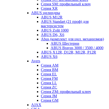
Серия SM: профильный ключ
Серия XR
ABUS цилиндры
ABUS M12R
ABUS Standart (21 проф) для
мастерсистем
ABUS Zolit 1000
ABUS D6, X6
Abus (комплект для цил. механизмов)
ABUS Шестерни
ABUS Bravus 3000 / 3500 / 4000
ABUS X12R, D12R, M12R, P12R
ABUS X6
Avers
Серия AM
Серия BM
Серия EL
Серия FM
Серия LL
Серия ZC
Серия ZM: профильный ключ
Серия JM
Серия GM
AJAX