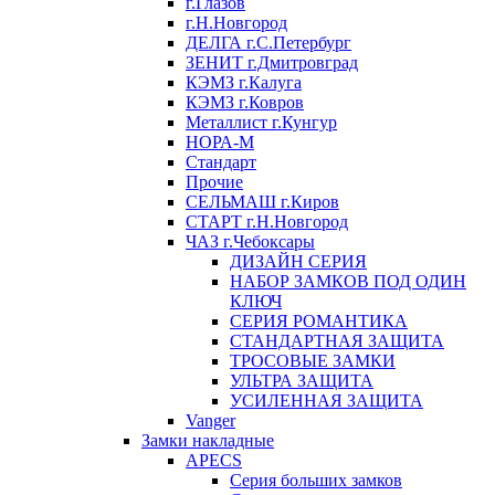
г.Глазов
г.Н.Новгород
ДЕЛГА г.С.Петербург
ЗЕНИТ г.Дмитровград
КЭМЗ г.Калуга
КЭМЗ г.Ковров
Металлист г.Кунгур
НОРА-М
Стандарт
Прочие
СЕЛЬМАШ г.Киров
СТАРТ г.Н.Новгород
ЧАЗ г.Чебоксары
ДИЗАЙН СЕРИЯ
НАБОР ЗАМКОВ ПОД ОДИН
КЛЮЧ
СЕРИЯ РОМАНТИКА
СТАНДАРТНАЯ ЗАЩИТА
ТРОСОВЫЕ ЗАМКИ
УЛЬТРА ЗАЩИТА
УСИЛЕННАЯ ЗАЩИТА
Vanger
Замки накладные
APECS
Серия больших замков