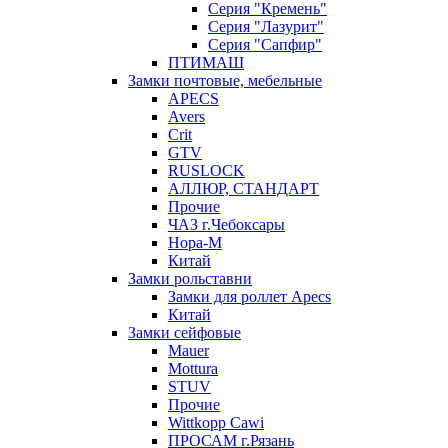
Серия "Кремень"
Серия "Лазурит"
Серия "Сапфир"
ПТИМАШ
Замки почтовые, мебельные
APECS
Avers
Crit
GTV
RUSLOCK
АЛЛЮР, СТАНДАРТ
Прочие
ЧАЗ г.Чебоксары
Нора-М
Китай
Замки рольставни
Замки для роллет Apecs
Китай
Замки сейфовые
Mauer
Mottura
STUV
Прочие
Wittkopp Cawi
ПРОСАМ г.Рязань