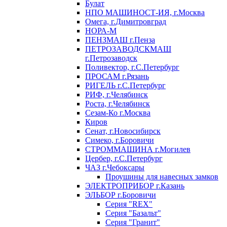
Булат
НПО МАШИНОСТ-ИЯ, г.Москва
Омега, г.Димитровград
НОРА-М
ПЕНЗМАШ г.Пенза
ПЕТРОЗАВОДСКМАШ
г.Петрозаводск
Поливектор, г.С.Петербург
ПРОСАМ г.Рязань
РИГЕЛЬ г.С.Петербург
РИФ, г.Челябинск
Роста, г.Челябинск
Сезам-Ко г.Москва
Киров
Сенат, г.Новосибирск
Симеко, г.Боровичи
СТРОММАШИНА г.Могилев
Цербер, г.С.Петербург
ЧАЗ г.Чебоксары
Проушины для навесных замков
ЭЛЕКТРОПРИБОР г.Казань
ЭЛЬБОР г.Боровичи
Серия "REX"
Серия "Базальт"
Серия "Гранит"