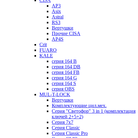
CISA
AP3
Asix
Astral
RS3
Вертушки
Прочие CISA
AP4S
Crit
FUARO
KALE
серия 164 B
серия 164 DB
серия 164 FB
серия 164 G
серия 164 S
серия OBS
MUL-T-LOCK
Вертушки
Комплектующие цил.мех.
Серия "Светофор" 3 in 1 (комплектация
ключей 2+5+2)
Серия 7х7
Серия Classic
Серия Classic Pro