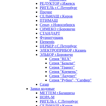
РЕДУКТОР г.Ижевск
РИГЕЛЬ г.С.Петербург
Прочие
СЕЛЬМАШ г.Киров
ПТИМАШ
Сенат, г.Новосибирск
СИМЕКО г.Боровичи
СТАНДАРТ
Фурнитурщик
Elementis
ЦЕРБЕР г.С.Петербург
ЭЛЕКТРОПРИБОР г.Казань
ЭЛЬБОР г.Боровичи
Серия "REX"
Серия "Базальт"
Серия "Гранит"
Серия "Кремень"
Серия "Лазурит"
Серия "Рубин", "Сапфир"
Сазар
Замки кодовые
МЕТТЕМ г.Балашиха
НОРА-М
РИГЕЛЬ г. С.Петербург
СЕЛЬМАШ г.Киров