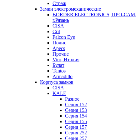
Страж
Замки электромеханические
BORDER ELECTRONICS, ПРО-САМ,
г.Рязань
CISA
Crit
Falcon Eye
Полис
Apecs
Прочие
Viro, Италия
Булат
Tantos
Armadillo
Корпуса замков
CISA
KALE
Разное
Серия 152
Серия 153
Серия 154
Серия 155
Серия 157
Серия 252
Серия 257