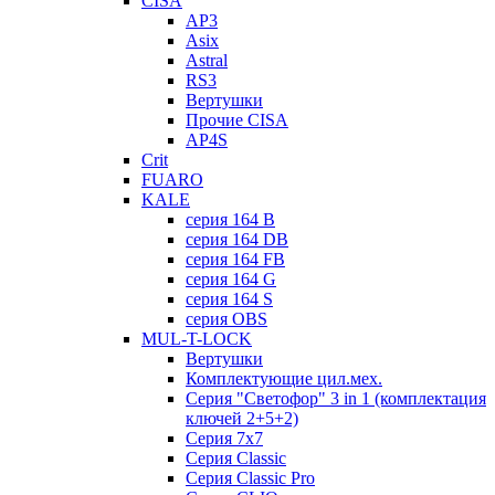
CISA
AP3
Asix
Astral
RS3
Вертушки
Прочие CISA
AP4S
Crit
FUARO
KALE
серия 164 B
серия 164 DB
серия 164 FB
серия 164 G
серия 164 S
серия OBS
MUL-T-LOCK
Вертушки
Комплектующие цил.мех.
Серия "Светофор" 3 in 1 (комплектация
ключей 2+5+2)
Серия 7х7
Серия Classic
Серия Classic Pro