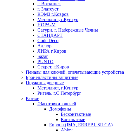
г. Воткинск
г. Златоуст
КЭМЗ г.Ковров
Металлист, г.Кунгур
НОРА-М
Сатурн, г. Набережные Челны
СТАНДАРТ
Code Deco
Аллюр
ЛИРА г.Киров
Sazar
PUNTO
Секрет, г.Киров
Пеналы для ключей, опечатывающие устройства
Бронепластины защитные
Пружины дверные
Металлист, г.Кунгур
Ригель, г.С.Петербург
Разное
#Заготовки ключей
Домофоны
Бесконтактные
Контактные
Европа (JMA, ERREBI, SILCA)
Abloy