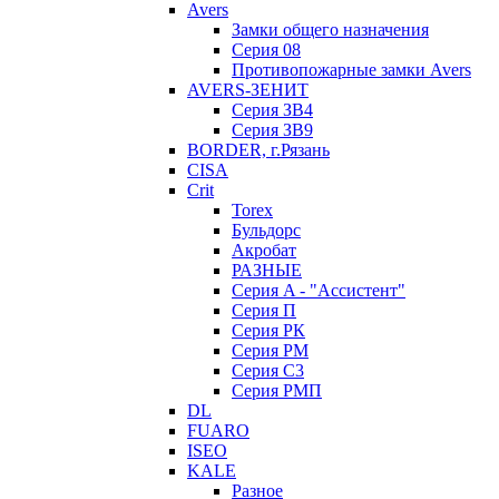
Avers
Замки общего назначения
Серия 08
Противопожарные замки Avers
AVERS-ЗЕНИТ
Серия ЗВ4
Серия ЗВ9
BORDER, г.Рязань
CISA
Crit
Torex
Бульдорс
Акробат
РАЗНЫЕ
Серия A - "Ассистент"
Серия П
Серия РК
Серия РМ
Серия С3
Серия РМП
DL
FUARO
ISEO
KALE
Разное