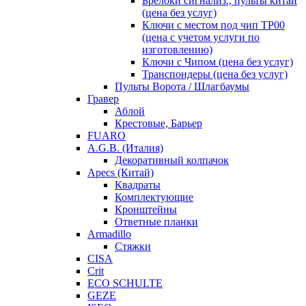
Брелоки сигнализ., пульты китай
(цена без услуг)
Ключи с местом под чип TP00
(цена с учетом услуги по
изготовлению)
Ключи с Чипом (цена без услуг)
Транспондеры (цена без услуг)
Пульты Ворота / Шлагбаумы
Гравер
Аблой
Крестовые, Барьер
FUARO
A.G.B. (Италия)
Декоративный колпачок
Apecs (Китай)
Квадраты
Комплектующие
Кронштейны
Ответные планки
Armadillo
Стяжки
CISA
Crit
ECO SCHULTE
GEZE