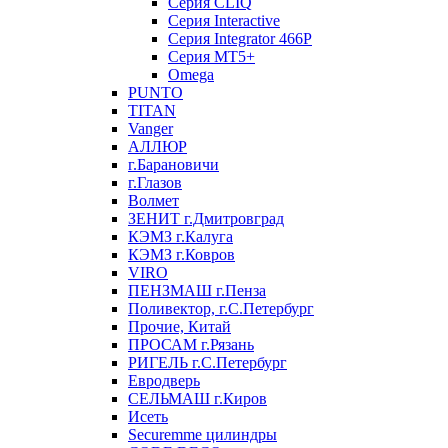
Серия CLIQ
Серия Interactive
Серия Integrator 466P
Серия MT5+
Omega
PUNTO
TITAN
Vanger
АЛЛЮР
г.Барановичи
г.Глазов
Волмет
ЗЕНИТ г.Дмитровград
КЭМЗ г.Калуга
КЭМЗ г.Ковров
VIRO
ПЕНЗМАШ г.Пенза
Поливектор, г.С.Петербург
Прочие, Китай
ПРОСАМ г.Рязань
РИГЕЛЬ г.С.Петербург
Евродверь
СЕЛЬМАШ г.Киров
Исеть
Securemme цилиндры