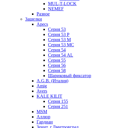
MUL-T-LOCK
NEMEF
Разное
Защелки
Apecs
Серия 53
Серия 53 P
Серия 53 М
Серия 53 МC
Серия 54
Серия 54 AL
Серия 55
Серия 56
Серия 58
Шариковый фиксатор
A.G.B. (Италия)
Amig
Avers
KALE KILIT
Серия 155
Серия 251
MSM
Аллюр
Гардиан
Зенит, г.Дмитровград