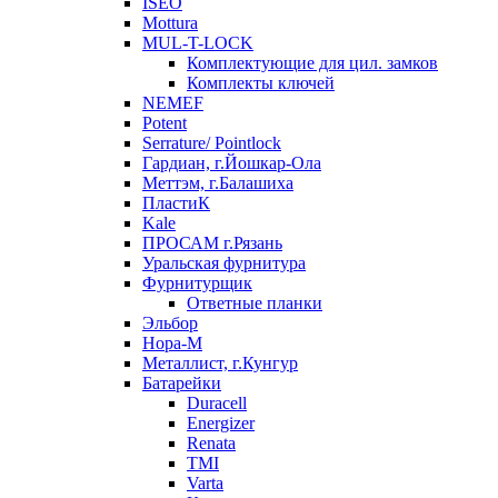
ISEO
Mottura
MUL-T-LOCK
Комплектующие для цил. замков
Комплекты ключей
NEMEF
Potent
Serrature/ Pointlock
Гардиан, г.Йошкар-Ола
Меттэм, г.Балашиха
ПластиК
Kale
ПРОСАМ г.Рязань
Уральская фурнитура
Фурнитурщик
Ответные планки
Эльбор
Нора-М
Металлист, г.Кунгур
Батарейки
Duracell
Energizer
Renata
TMI
Varta