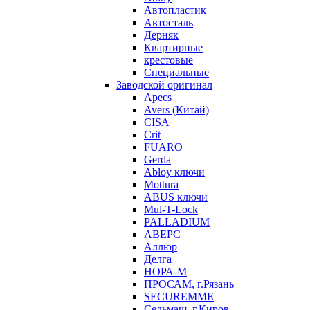
Автопластик
Автосталь
Дерняк
Квартирные
крестовые
Специальные
Заводской оригинал
Apecs
Avers (Китай)
CISA
Crit
FUARO
Gerda
Abloy ключи
Mottura
ABUS ключи
Mul-T-Lock
PALLADIUM
АВЕРС
Аллюр
Делга
НОРА-М
ПРОСАМ, г.Рязань
SECUREMME
Сельмаш, г.Киров