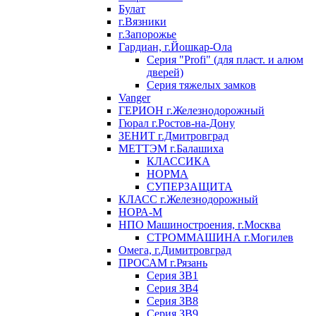
Булат
г.Вязники
г.Запорожье
Гардиан, г.Йошкар-Ола
Серия "Profi" (для пласт. и алюм
дверей)
Серия тяжелых замков
Vanger
ГЕРИОН г.Железнодорожный
Гюрал г.Ростов-на-Дону
ЗЕНИТ г.Дмитровград
МЕТТЭМ г.Балашиха
КЛАССИКА
НОРМА
СУПЕРЗАЩИТА
КЛАСС г.Железнодорожный
НОРА-М
НПО Машиностроения, г.Москва
СТРОММАШИНА г.Могилев
Омега, г.Димитровград
ПРОСАМ г.Рязань
Серия ЗВ1
Серия ЗВ4
Серия ЗВ8
Серия ЗВ9