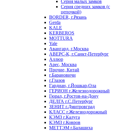
Серия малых замков
Серия средних замков (с
цепочкой)
BORDER, г.Рязань
Gerda
KALE
KERBEROS
MOTTURA
Yale
Авангард, г.Москва
АВЕРС-К, г.Санкт-Петербург
Аллюр
Арес, Москва
Прочие, Китай
г.Барановичи
г.Глазов
Гардиан, г.Йошкар-Ола
ГЕРИОН г.Железнодорожный
Гюрал, г.Ростов-на-Дону
ДЕЛГА г.С.Петербург
ЗЕНИТ г.Дмитровград
КЛАСС г.Железнодорожный
КЭМЗ г.Калуга
КЭМЗ г.Ковров
МЕТТЭМ г.Балашиха