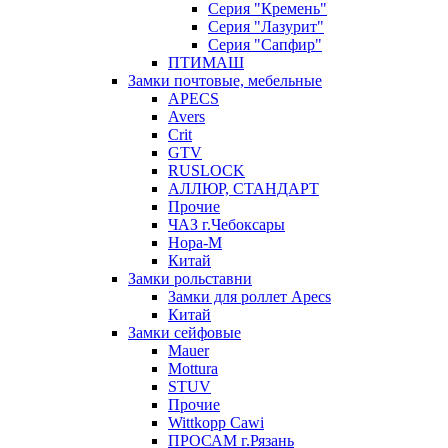
Серия "Кремень"
Серия "Лазурит"
Серия "Сапфир"
ПТИМАШ
Замки почтовые, мебельные
APECS
Avers
Crit
GTV
RUSLOCK
АЛЛЮР, СТАНДАРТ
Прочие
ЧАЗ г.Чебоксары
Нора-М
Китай
Замки рольставни
Замки для роллет Apecs
Китай
Замки сейфовые
Mauer
Mottura
STUV
Прочие
Wittkopp Cawi
ПРОСАМ г.Рязань