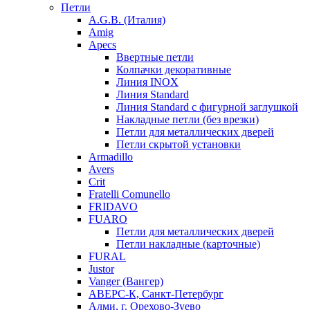
Петли
A.G.B. (Италия)
Amig
Apecs
Ввертные петли
Колпачки декоративные
Линия INOX
Линия Standard
Линия Standard с фигурной заглушкой
Накладные петли (без врезки)
Петли для металлических дверей
Петли скрытой установки
Armadillo
Avers
Crit
Fratelli Comunello
FRIDAVO
FUARO
Петли для металлических дверей
Петли накладные (карточные)
FURAL
Justor
Vanger (Вангер)
АВЕРС-К, Санкт-Петербург
Алми, г. Орехово-Зуево