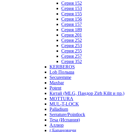
Серия 152
Серия 153
Серия 155
Серия 156
Серия 157
Серия 189
Серия 201
Серия 252
Серия 253
Серия 255
Серия 257
Серия 352
KERBEROS
Lob Польша
Securemme
Maxbar
Potent
Китай (MLG, Пандор Zirh Kilit и пр.)
MOTTURA
MUL-T-LOCK
Palladium
Serrature/Pointlock
Tesa (Испания)
Аллюр
г.Барановичи