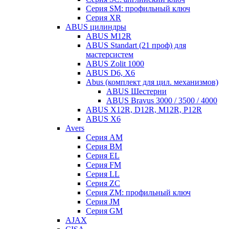
Серия SM: профильный ключ
Серия XR
ABUS цилиндры
ABUS M12R
ABUS Standart (21 проф) для
мастерсистем
ABUS Zolit 1000
ABUS D6, X6
Abus (комплект для цил. механизмов)
ABUS Шестерни
ABUS Bravus 3000 / 3500 / 4000
ABUS X12R, D12R, M12R, P12R
ABUS X6
Avers
Серия AM
Серия BM
Серия EL
Серия FM
Серия LL
Серия ZC
Серия ZM: профильный ключ
Серия JM
Серия GM
AJAX