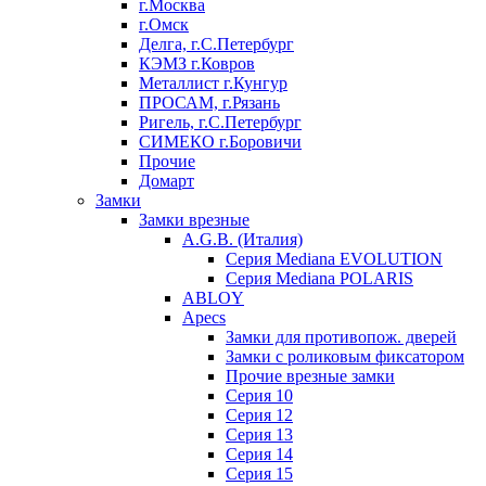
г.Москва
г.Омск
Делга, г.С.Петербург
КЭМЗ г.Ковров
Металлист г.Кунгур
ПРОСАМ, г.Рязань
Ригель, г.С.Петербург
СИМЕКО г.Боровичи
Прочие
Домарт
Замки
Замки врезные
A.G.B. (Италия)
Серия Mediana EVOLUTION
Серия Mediana POLARIS
ABLOY
Apecs
Замки для противопож. дверей
Замки с роликовым фиксатором
Прочие врезные замки
Серия 10
Серия 12
Серия 13
Серия 14
Серия 15