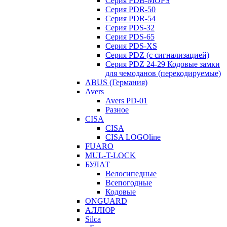
Серия PDB-MOPS
Серия PDR-50
Серия PDR-54
Серия PDS-32
Серия PDS-65
Серия PDS-XS
Серия PDZ (с сигнализацией)
Серия PDZ 24-29 Кодовые замки
для чемоданов (перекодируемые)
ABUS (Германия)
Avers
Avers PD-01
Разное
CISA
CISA
CISA LOGOline
FUARO
MUL-T-LOCK
БУЛАТ
Велосипедные
Всепогодные
Кодовые
ONGUARD
АЛЛЮР
Silca