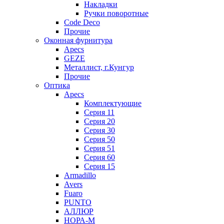
Накладки
Ручки поворотные
Code Deco
Прочие
Оконная фурнитура
Apecs
GEZE
Металлист, г.Кунгур
Прочие
Оптика
Apecs
Комплектующие
Серия 11
Серия 20
Серия 30
Серия 50
Серия 51
Серия 60
Серия 15
Armadillo
Avers
Fuaro
PUNTO
АЛЛЮР
НОРА-М