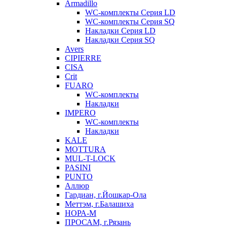
Armadillo
WC-комплекты Серия LD
WC-комплекты Серия SQ
Накладки Серия LD
Накладки Серия SQ
Avers
CIPIERRE
CISA
Crit
FUARO
WC-комплекты
Накладки
IMPERO
WC-комплекты
Накладки
KALE
MOTTURA
MUL-T-LOCK
PASINI
PUNTO
Аллюр
Гардиан, г.Йошкар-Ола
Меттэм, г.Балашиха
НОРА-М
ПРОСАМ, г.Рязань