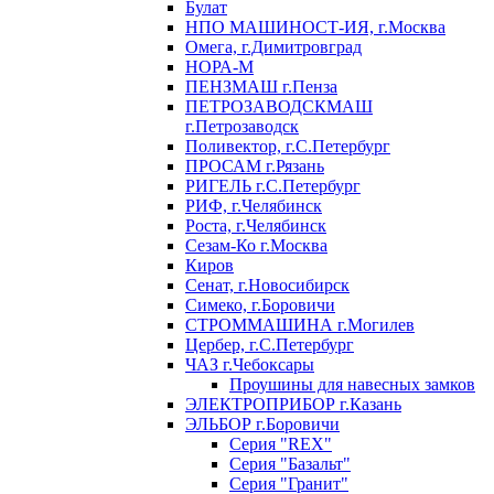
Булат
НПО МАШИНОСТ-ИЯ, г.Москва
Омега, г.Димитровград
НОРА-М
ПЕНЗМАШ г.Пенза
ПЕТРОЗАВОДСКМАШ
г.Петрозаводск
Поливектор, г.С.Петербург
ПРОСАМ г.Рязань
РИГЕЛЬ г.С.Петербург
РИФ, г.Челябинск
Роста, г.Челябинск
Сезам-Ко г.Москва
Киров
Сенат, г.Новосибирск
Симеко, г.Боровичи
СТРОММАШИНА г.Могилев
Цербер, г.С.Петербург
ЧАЗ г.Чебоксары
Проушины для навесных замков
ЭЛЕКТРОПРИБОР г.Казань
ЭЛЬБОР г.Боровичи
Серия "REX"
Серия "Базальт"
Серия "Гранит"