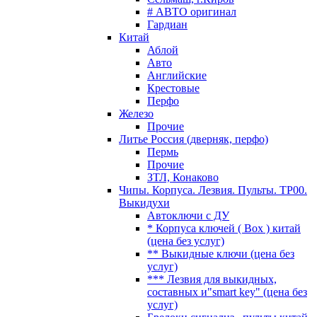
# АВТО оригинал
Гардиан
Китай
Аблой
Авто
Английские
Крестовые
Перфо
Железо
Прочие
Литье Россия (дверняк, перфо)
Пермь
Прочие
ЗТЛ, Конаково
Чипы. Корпуса. Лезвия. Пульты. TP00.
Выкидухи
Автоключи с ДУ
* Корпуса ключей ( Box ) китай
(цена без услуг)
** Выкидные ключи (цена без
услуг)
*** Лезвия для выкидных,
составных и"smart key" (цена без
услуг)