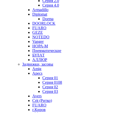
Серия 2.0
Серия 4.0
Armadillo
Diplomat
Dorma
DOORLOCK
FUARO
GEZE
NOTEDO
Vanger
НОРА-М
Пневматические
БУЛАТ
АЛЛЮР
Задвижки, засовы
Amig
Apecs
Серия 01
Серия 0108
Серия 02
Серия 03
Avers
Crit (Ритко)
FUARO
г.Киров