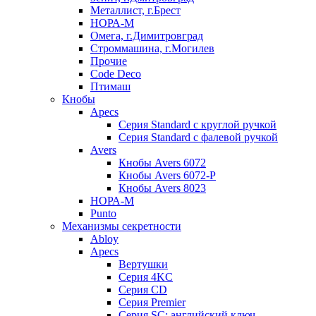
Металлист, г.Брест
НОРА-М
Омега, г.Димитровград
Строммашина, г.Могилев
Прочие
Code Deco
Птимаш
Кнобы
Apecs
Серия Standard с круглой ручкой
Серия Standard с фалевой ручкой
Avers
Кнобы Avers 6072
Кнобы Avers 6072-P
Кнобы Avers 8023
НОРА-М
Punto
Механизмы секретности
Abloy
Apecs
Вертушки
Серия 4KC
Серия CD
Серия Premier
Серия SC: английский ключ