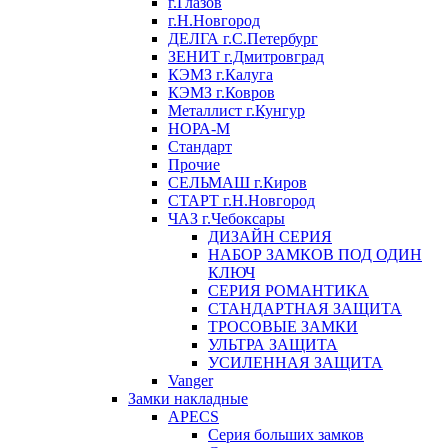
г.Глазов
г.Н.Новгород
ДЕЛГА г.С.Петербург
ЗЕНИТ г.Дмитровград
КЭМЗ г.Калуга
КЭМЗ г.Ковров
Металлист г.Кунгур
НОРА-М
Стандарт
Прочие
СЕЛЬМАШ г.Киров
СТАРТ г.Н.Новгород
ЧАЗ г.Чебоксары
ДИЗАЙН СЕРИЯ
НАБОР ЗАМКОВ ПОД ОДИН
КЛЮЧ
СЕРИЯ РОМАНТИКА
СТАНДАРТНАЯ ЗАЩИТА
ТРОСОВЫЕ ЗАМКИ
УЛЬТРА ЗАЩИТА
УСИЛЕННАЯ ЗАЩИТА
Vanger
Замки накладные
APECS
Серия больших замков