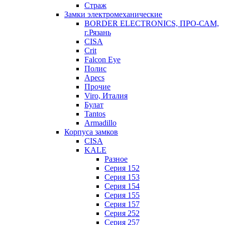
Страж
Замки электромеханические
BORDER ELECTRONICS, ПРО-САМ,
г.Рязань
CISA
Crit
Falcon Eye
Полис
Apecs
Прочие
Viro, Италия
Булат
Tantos
Armadillo
Корпуса замков
CISA
KALE
Разное
Серия 152
Серия 153
Серия 154
Серия 155
Серия 157
Серия 252
Серия 257