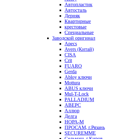
Автопластик
Автосталь
Дерняк
Квартирные
крестовые
Специальные
Заводской оригинал
Apecs
Avers (Китай)
CISA
Crit
FUARO
Gerda
Abloy ключи
Mottura
ABUS ключи
Mul-T-Lock
PALLADIUM
АВЕРС
Аллюр
Делга
НОРА-М
ПРОСАМ, г.Рязань
SECUREMME
Сельмаш, г.Киров