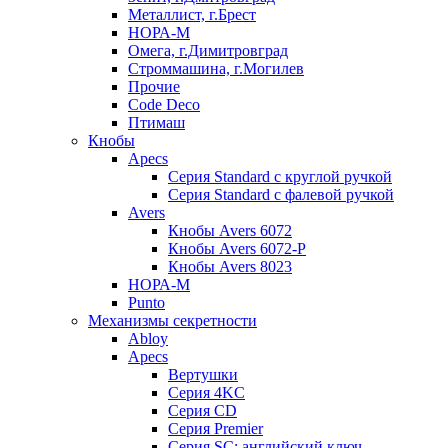
Металлист, г.Брест
НОРА-М
Омега, г.Димитровград
Строммашина, г.Могилев
Прочие
Code Deco
Птимаш
Кнобы
Apecs
Серия Standard с круглой ручкой
Серия Standard с фалевой ручкой
Avers
Кнобы Avers 6072
Кнобы Avers 6072-P
Кнобы Avers 8023
НОРА-М
Punto
Механизмы секретности
Abloy
Apecs
Вертушки
Серия 4KC
Серия CD
Серия Premier
Серия SC: английский ключ