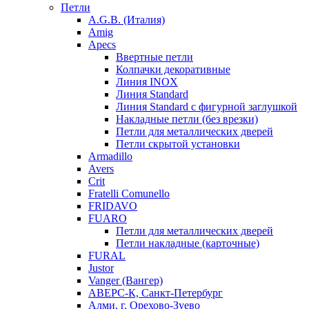
Петли
A.G.B. (Италия)
Amig
Apecs
Ввертные петли
Колпачки декоративные
Линия INOX
Линия Standard
Линия Standard с фигурной заглушкой
Накладные петли (без врезки)
Петли для металлических дверей
Петли скрытой установки
Armadillo
Avers
Crit
Fratelli Comunello
FRIDAVO
FUARO
Петли для металлических дверей
Петли накладные (карточные)
FURAL
Justor
Vanger (Вангер)
АВЕРС-К, Санкт-Петербург
Алми, г. Орехово-Зуево