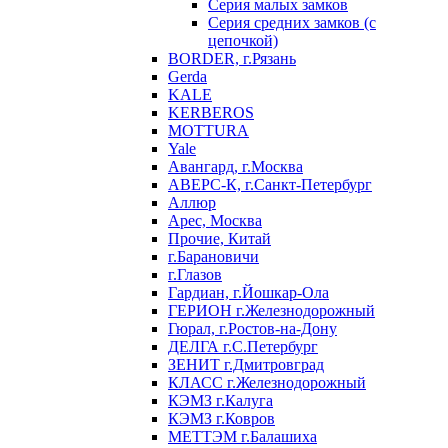
Серия малых замков
Серия средних замков (с
цепочкой)
BORDER, г.Рязань
Gerda
KALE
KERBEROS
MOTTURA
Yale
Авангард, г.Москва
АВЕРС-К, г.Санкт-Петербург
Аллюр
Арес, Москва
Прочие, Китай
г.Барановичи
г.Глазов
Гардиан, г.Йошкар-Ола
ГЕРИОН г.Железнодорожный
Гюрал, г.Ростов-на-Дону
ДЕЛГА г.С.Петербург
ЗЕНИТ г.Дмитровград
КЛАСС г.Железнодорожный
КЭМЗ г.Калуга
КЭМЗ г.Ковров
МЕТТЭМ г.Балашиха