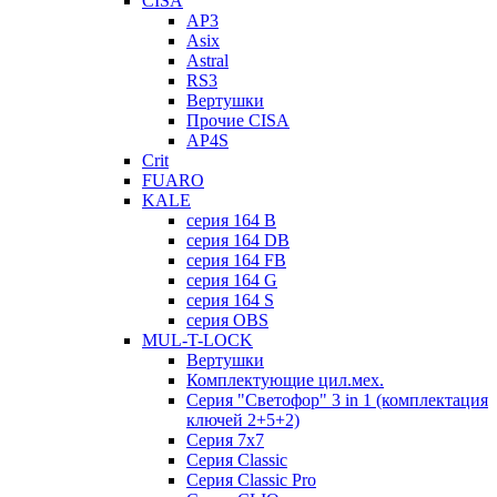
CISA
AP3
Asix
Astral
RS3
Вертушки
Прочие CISA
AP4S
Crit
FUARO
KALE
серия 164 B
серия 164 DB
серия 164 FB
серия 164 G
серия 164 S
серия OBS
MUL-T-LOCK
Вертушки
Комплектующие цил.мех.
Серия "Светофор" 3 in 1 (комплектация
ключей 2+5+2)
Серия 7х7
Серия Classic
Серия Classic Pro