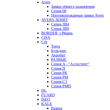
Avers
Замки общего назначения
Серия 08
Противопожарные замки Avers
AVERS-ЗЕНИТ
Серия ЗВ4
Серия ЗВ9
BORDER, г.Рязань
CISA
Crit
Torex
Бульдорс
Акробат
РАЗНЫЕ
Серия A - "Ассистент"
Серия П
Серия РК
Серия РМ
Серия С3
Серия РМП
DL
FUARO
ISEO
KALE
Разное