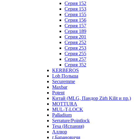
Серия 152
Серия 153
Серия 155
Серия 156
Серия 157
Серия 189
Серия 201
Серия 252
Серия 253
Серия 255
Серия 257
Серия 352
KERBEROS
Lob Польша
Securemme
Maxbar
Potent
Китай (MLG, Пандор Zirh Kilit и пр.)
MOTTURA
MUL-T-LOCK
Palladium
Serrature/Pointlock
Tesa (Испания)
Аллюр
г.Барановичи