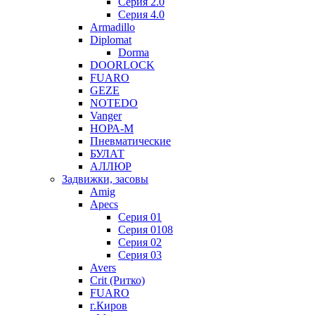
Серия 2.0
Серия 4.0
Armadillo
Diplomat
Dorma
DOORLOCK
FUARO
GEZE
NOTEDO
Vanger
НОРА-М
Пневматические
БУЛАТ
АЛЛЮР
Задвижки, засовы
Amig
Apecs
Серия 01
Серия 0108
Серия 02
Серия 03
Avers
Crit (Ритко)
FUARO
г.Киров