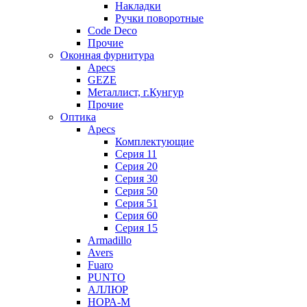
Накладки
Ручки поворотные
Code Deco
Прочие
Оконная фурнитура
Apecs
GEZE
Металлист, г.Кунгур
Прочие
Оптика
Apecs
Комплектующие
Серия 11
Серия 20
Серия 30
Серия 50
Серия 51
Серия 60
Серия 15
Armadillo
Avers
Fuaro
PUNTO
АЛЛЮР
НОРА-М