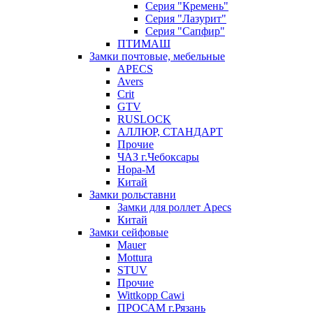
Серия "Кремень"
Серия "Лазурит"
Серия "Сапфир"
ПТИМАШ
Замки почтовые, мебельные
APECS
Avers
Crit
GTV
RUSLOCK
АЛЛЮР, СТАНДАРТ
Прочие
ЧАЗ г.Чебоксары
Нора-М
Китай
Замки рольставни
Замки для роллет Apecs
Китай
Замки сейфовые
Mauer
Mottura
STUV
Прочие
Wittkopp Cawi
ПРОСАМ г.Рязань