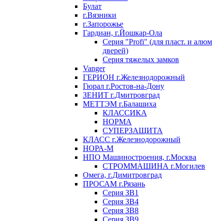
Булат
г.Вязники
г.Запорожье
Гардиан, г.Йошкар-Ола
Серия "Profi" (для пласт. и алюм
дверей)
Серия тяжелых замков
Vanger
ГЕРИОН г.Железнодорожный
Гюрал г.Ростов-на-Дону
ЗЕНИТ г.Дмитровград
МЕТТЭМ г.Балашиха
КЛАССИКА
НОРМА
СУПЕРЗАЩИТА
КЛАСС г.Железнодорожный
НОРА-М
НПО Машиностроения, г.Москва
СТРОММАШИНА г.Могилев
Омега, г.Димитровград
ПРОСАМ г.Рязань
Серия ЗВ1
Серия ЗВ4
Серия ЗВ8
Серия ЗВ9