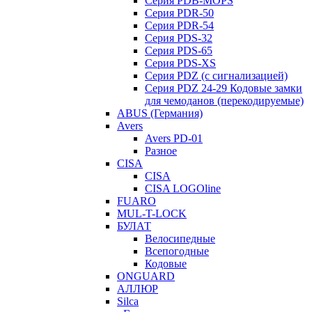
Серия PDB-MOPS
Серия PDR-50
Серия PDR-54
Серия PDS-32
Серия PDS-65
Серия PDS-XS
Серия PDZ (с сигнализацией)
Серия PDZ 24-29 Кодовые замки
для чемоданов (перекодируемые)
ABUS (Германия)
Avers
Avers PD-01
Разное
CISA
CISA
CISA LOGOline
FUARO
MUL-T-LOCK
БУЛАТ
Велосипедные
Всепогодные
Кодовые
ONGUARD
АЛЛЮР
Silca