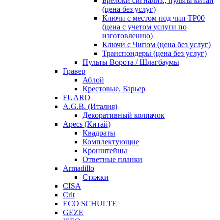
Брелоки сигнализ., пульты китай
(цена без услуг)
Ключи с местом под чип TP00
(цена с учетом услуги по
изготовлению)
Ключи с Чипом (цена без услуг)
Транспондеры (цена без услуг)
Пульты Ворота / Шлагбаумы
Гравер
Аблой
Крестовые, Барьер
FUARO
A.G.B. (Италия)
Декоративный колпачок
Apecs (Китай)
Квадраты
Комплектующие
Кронштейны
Ответные планки
Armadillo
Стяжки
CISA
Crit
ECO SCHULTE
GEZE