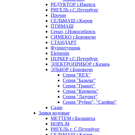
РЕДУКТОР г.Ижевск
РИГЕЛЬ г.С.Петербург
Прочие
СЕЛЬМАШ г.Киров
ПТИМАШ
Сенат, г.Новосибирск
СИМЕКО г.Боровичи
СТАНДАРТ
Фурнитурщик
Elementis
ЦЕРБЕР г.С.Петербург
ЭЛЕКТРОПРИБОР г.Казань
ЭЛЬБОР г.Боровичи
Серия "REX"
Серия "Базальт"
Серия "Гранит"
Серия "Кремень"
Серия "Лазурит"
Серия "Рубин", "Сапфир"
Сазар
Замки кодовые
МЕТТЕМ г.Балашиха
НОРА-М
РИГЕЛЬ г. С.Петербург
СЕЛЬМАШ г.Киров