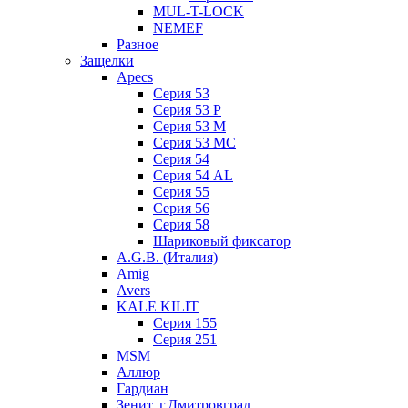
MUL-T-LOCK
NEMEF
Разное
Защелки
Apecs
Серия 53
Серия 53 P
Серия 53 М
Серия 53 МC
Серия 54
Серия 54 AL
Серия 55
Серия 56
Серия 58
Шариковый фиксатор
A.G.B. (Италия)
Amig
Avers
KALE KILIT
Серия 155
Серия 251
MSM
Аллюр
Гардиан
Зенит, г.Дмитровград