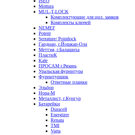
ISEO
Mottura
MUL-T-LOCK
Комплектующие для цил. замков
Комплекты ключей
NEMEF
Potent
Serrature/ Pointlock
Гардиан, г.Йошкар-Ола
Меттэм, г.Балашиха
ПластиК
Kale
ПРОСАМ г.Рязань
Уральская фурнитура
Фурнитурщик
Ответные планки
Эльбор
Нора-М
Металлист, г.Кунгур
Батарейки
Duracell
Energizer
Renata
TMI
Varta