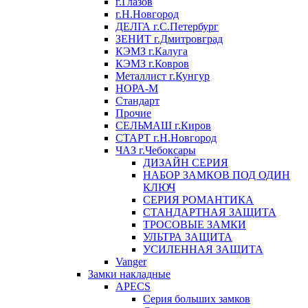
г.Глазов
г.Н.Новгород
ДЕЛГА г.С.Петербург
ЗЕНИТ г.Дмитровград
КЭМЗ г.Калуга
КЭМЗ г.Ковров
Металлист г.Кунгур
НОРА-М
Стандарт
Прочие
СЕЛЬМАШ г.Киров
СТАРТ г.Н.Новгород
ЧАЗ г.Чебоксары
ДИЗАЙН СЕРИЯ
НАБОР ЗАМКОВ ПОД ОДИН
КЛЮЧ
СЕРИЯ РОМАНТИКА
СТАНДАРТНАЯ ЗАЩИТА
ТРОСОВЫЕ ЗАМКИ
УЛЬТРА ЗАЩИТА
УСИЛЕННАЯ ЗАЩИТА
Vanger
Замки накладные
APECS
Серия больших замков