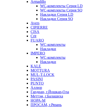
Armadillo
WC-комплекты Серия LD
WC-комплекты Серия SQ
Накладки Серия LD
Накладки Серия SQ
Avers
CIPIERRE
CISA
Crit
FUARO
WC-комплекты
Накладки
IMPERO
WC-комплекты
Накладки
KALE
MOTTURA
MUL-T-LOCK
PASINI
PUNTO
Аллюр
Гардиан, г.Йошкар-Ола
Меттэм, г.Балашиха
НОРА-М
ПРОСАМ, г.Рязань