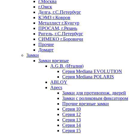
г.Москва
г.Омск
Делга, г.С.Петербург
КЭМЗ г.Ковров
Металлист г.Кунгур
ПРОСАМ, г.Рязань
Ригель, г.С.Петербург
СИМЕКО г.Боровичи
Прочие
Домарт
Замки
Замки врезные
A.G.B. (Италия)
Серия Mediana EVOLUTION
Серия Mediana POLARIS
ABLOY
Apecs
Замки для противопож. дверей
Замки с роликовым фиксатором
Прочие врезные замки
Серия 10
Серия 12
Серия 13
Серия 14
Серия 15