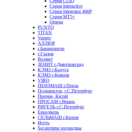
Серия CLIQ
Серия Interactive
Серия Integrator 466P
Серия MT5+
Omega
PUNTO
TITAN
Vanger
АЛЛЮР
г.Барановичи
г.Глазов
Волмет
ЗЕНИТ г.Дмитровград
КЭМЗ г.Калуга
КЭМЗ г.Ковров
VIRO
ПЕНЗМАШ г.Пенза
Поливектор, г.С.Петербург
Прочие, Китай
ПРОСАМ г.Рязань
РИГЕЛЬ г.С.Петербург
Евродверь
СЕЛЬМАШ г.Киров
Исеть
Securemme цилиндры