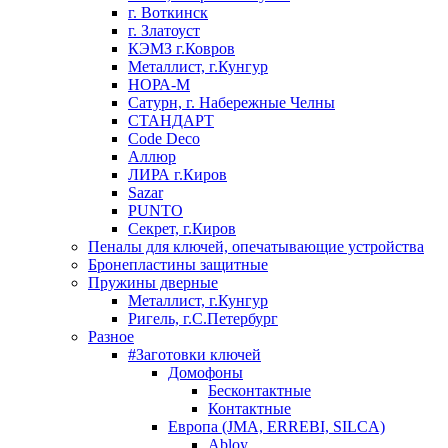
г. Воткинск
г. Златоуст
КЭМЗ г.Ковров
Металлист, г.Кунгур
НОРА-М
Сатурн, г. Набережные Челны
СТАНДАРТ
Code Deco
Аллюр
ЛИРА г.Киров
Sazar
PUNTO
Секрет, г.Киров
Пеналы для ключей, опечатывающие устройства
Бронепластины защитные
Пружины дверные
Металлист, г.Кунгур
Ригель, г.С.Петербург
Разное
#Заготовки ключей
Домофоны
Бесконтактные
Контактные
Европа (JMA, ERREBI, SILCA)
Abloy