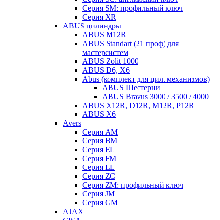
Серия SM: профильный ключ
Серия XR
ABUS цилиндры
ABUS M12R
ABUS Standart (21 проф) для
мастерсистем
ABUS Zolit 1000
ABUS D6, X6
Abus (комплект для цил. механизмов)
ABUS Шестерни
ABUS Bravus 3000 / 3500 / 4000
ABUS X12R, D12R, M12R, P12R
ABUS X6
Avers
Серия AM
Серия BM
Серия EL
Серия FM
Серия LL
Серия ZC
Серия ZM: профильный ключ
Серия JM
Серия GM
AJAX