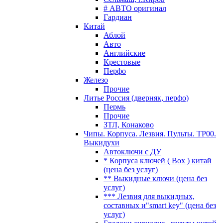
# АВТО оригинал
Гардиан
Китай
Аблой
Авто
Английские
Крестовые
Перфо
Железо
Прочие
Литье Россия (дверняк, перфо)
Пермь
Прочие
ЗТЛ, Конаково
Чипы. Корпуса. Лезвия. Пульты. TP00.
Выкидухи
Автоключи с ДУ
* Корпуса ключей ( Box ) китай
(цена без услуг)
** Выкидные ключи (цена без
услуг)
*** Лезвия для выкидных,
составных и"smart key" (цена без
услуг)