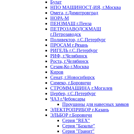
Булат
НПО МАШИНОСТ-ИЯ, г.Москва
Омега, г.Димитровград
НОРА-М
ПЕНЗМАШ г.Пенза
ПЕТРОЗАВОДСКМАШ
г.Петрозаводск
Поливектор, г.С.Петербург
ПРОСАМ г.Рязань
РИГЕЛЬ г.С.Петербург
РИФ, г.Челябинск
Роста, г.Челябинск
Сезам-Ко г.Москва
Киров
Сенат, г.Новосибирск
Симеко, г.Боровичи
СТРОММАШИНА г.Могилев
Цербер, г.С.Петербург
ЧАЗ г.Чебоксары
Проушины для навесных замков
ЭЛЕКТРОПРИБОР г.Казань
ЭЛЬБОР г.Боровичи
Серия "REX"
Серия "Базальт"
Серия "Гранит"