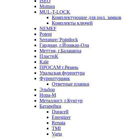
ISEO
Mottura
MUL-T-LOCK
Комплектующие для цил. замков
Комплекты ключей
NEMEF
Potent
Serrature/ Pointlock
Гардиан, г.Йошкар-Ола
Меттэм, г.Балашиха
ПластиК
Kale
ПРОСАМ г.Рязань
Уральская фурнитура
Фурнитурщик
Ответные планки
Эльбор
Нора-М
Металлист, г.Кунгур
Батарейки
Duracell
Energizer
Renata
TMI
Varta