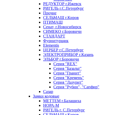
РЕДУКТОР г.Ижевск
РИГЕЛЬ г.С.Петербург
Прочие
СЕЛЬМАШ г.Киров
ПТИМАШ
Сенат, г.Новосибирск
СИМЕКО г.Боровичи
СТАНДАРТ
Фурнитурщик
Elementis
ЦЕРБЕР г.С.Петербург
ЭЛЕКТРОПРИБОР г.Казань
ЭЛЬБОР г.Боровичи
Серия "REX"
Серия "Базальт"
Серия "Гранит"
Серия "Кремень"
Серия "Лазурит"
Серия "Рубин", "Сапфир"
Сазар
Замки кодовые
МЕТТЕМ г.Балашиха
НОРА-М
РИГЕЛЬ г. С.Петербург
СЕЛЬМАШ г.Киров