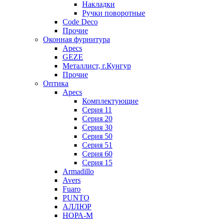
Накладки
Ручки поворотные
Code Deco
Прочие
Оконная фурнитура
Apecs
GEZE
Металлист, г.Кунгур
Прочие
Оптика
Apecs
Комплектующие
Серия 11
Серия 20
Серия 30
Серия 50
Серия 51
Серия 60
Серия 15
Armadillo
Avers
Fuaro
PUNTO
АЛЛЮР
НОРА-М