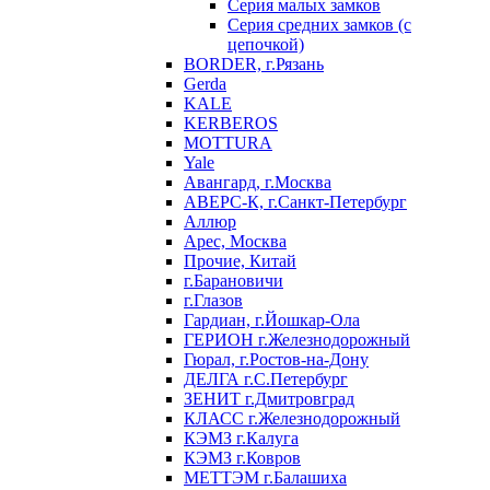
Серия малых замков
Серия средних замков (с
цепочкой)
BORDER, г.Рязань
Gerda
KALE
KERBEROS
MOTTURA
Yale
Авангард, г.Москва
АВЕРС-К, г.Санкт-Петербург
Аллюр
Арес, Москва
Прочие, Китай
г.Барановичи
г.Глазов
Гардиан, г.Йошкар-Ола
ГЕРИОН г.Железнодорожный
Гюрал, г.Ростов-на-Дону
ДЕЛГА г.С.Петербург
ЗЕНИТ г.Дмитровград
КЛАСС г.Железнодорожный
КЭМЗ г.Калуга
КЭМЗ г.Ковров
МЕТТЭМ г.Балашиха