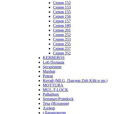
Серия 152
Серия 153
Серия 155
Серия 156
Серия 157
Серия 189
Серия 201
Серия 252
Серия 253
Серия 255
Серия 257
Серия 352
KERBEROS
Lob Польша
Securemme
Maxbar
Potent
Китай (MLG, Пандор Zirh Kilit и пр.)
MOTTURA
MUL-T-LOCK
Palladium
Serrature/Pointlock
Tesa (Испания)
Аллюр
г.Барановичи