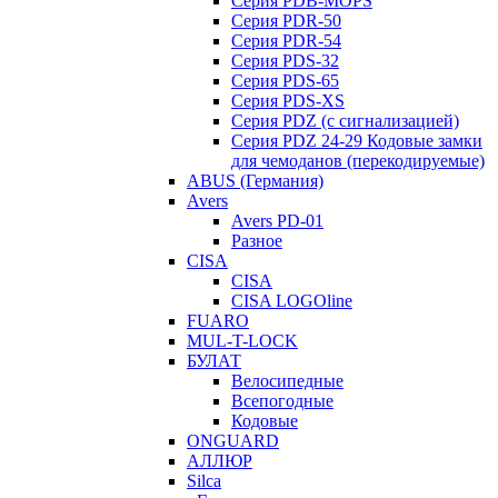
Серия PDB-MOPS
Серия PDR-50
Серия PDR-54
Серия PDS-32
Серия PDS-65
Серия PDS-XS
Серия PDZ (с сигнализацией)
Серия PDZ 24-29 Кодовые замки
для чемоданов (перекодируемые)
ABUS (Германия)
Avers
Avers PD-01
Разное
CISA
CISA
CISA LOGOline
FUARO
MUL-T-LOCK
БУЛАТ
Велосипедные
Всепогодные
Кодовые
ONGUARD
АЛЛЮР
Silca