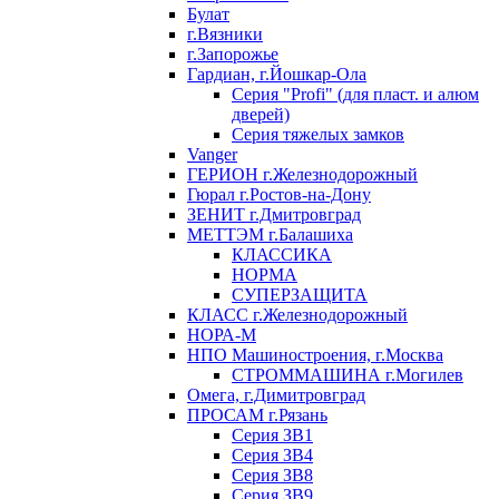
Булат
г.Вязники
г.Запорожье
Гардиан, г.Йошкар-Ола
Серия "Profi" (для пласт. и алюм
дверей)
Серия тяжелых замков
Vanger
ГЕРИОН г.Железнодорожный
Гюрал г.Ростов-на-Дону
ЗЕНИТ г.Дмитровград
МЕТТЭМ г.Балашиха
КЛАССИКА
НОРМА
СУПЕРЗАЩИТА
КЛАСС г.Железнодорожный
НОРА-М
НПО Машиностроения, г.Москва
СТРОММАШИНА г.Могилев
Омега, г.Димитровград
ПРОСАМ г.Рязань
Серия ЗВ1
Серия ЗВ4
Серия ЗВ8
Серия ЗВ9