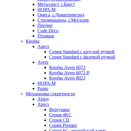
Металлист, г.Брест
НОРА-М
Омега, г.Димитровград
Строммашина, г.Могилев
Прочие
Code Deco
Птимаш
Кнобы
Apecs
Серия Standard с круглой ручкой
Серия Standard с фалевой ручкой
Avers
Кнобы Avers 6072
Кнобы Avers 6072-P
Кнобы Avers 8023
НОРА-М
Punto
Механизмы секретности
Abloy
Apecs
Вертушки
Серия 4KC
Серия CD
Серия Premier
Серия SC: английский ключ