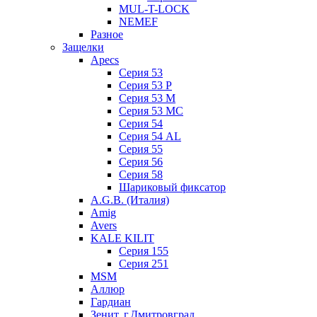
MUL-T-LOCK
NEMEF
Разное
Защелки
Apecs
Серия 53
Серия 53 P
Серия 53 М
Серия 53 МC
Серия 54
Серия 54 AL
Серия 55
Серия 56
Серия 58
Шариковый фиксатор
A.G.B. (Италия)
Amig
Avers
KALE KILIT
Серия 155
Серия 251
MSM
Аллюр
Гардиан
Зенит, г.Дмитровград