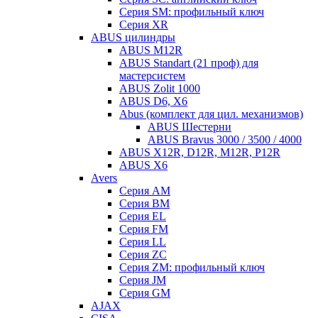
Серия SM: профильный ключ
Серия XR
ABUS цилиндры
ABUS M12R
ABUS Standart (21 проф) для
мастерсистем
ABUS Zolit 1000
ABUS D6, X6
Abus (комплект для цил. механизмов)
ABUS Шестерни
ABUS Bravus 3000 / 3500 / 4000
ABUS X12R, D12R, M12R, P12R
ABUS X6
Avers
Серия AM
Серия BM
Серия EL
Серия FM
Серия LL
Серия ZC
Серия ZM: профильный ключ
Серия JM
Серия GM
AJAX