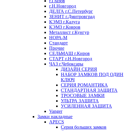
г.Глазов
г.Н.Новгород
ДЕЛГА г.С.Петербург
ЗЕНИТ г.Дмитровград
КЭМЗ г.Калуга
КЭМЗ г.Ковров
Металлист г.Кунгур
НОРА-М
Стандарт
Прочие
СЕЛЬМАШ г.Киров
СТАРТ г.Н.Новгород
ЧАЗ г.Чебоксары
ДИЗАЙН СЕРИЯ
НАБОР ЗАМКОВ ПОД ОДИН
КЛЮЧ
СЕРИЯ РОМАНТИКА
СТАНДАРТНАЯ ЗАЩИТА
ТРОСОВЫЕ ЗАМКИ
УЛЬТРА ЗАЩИТА
УСИЛЕННАЯ ЗАЩИТА
Vanger
Замки накладные
APECS
Серия больших замков