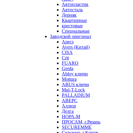
Автопластик
Автосталь
Дерняк
Квартирные
крестовые
Специальные
Заводской оригинал
Apecs
Avers (Китай)
CISA
Crit
FUARO
Gerda
Abloy ключи
Mottura
ABUS ключи
Mul-T-Lock
PALLADIUM
АВЕРС
Аллюр
Делга
НОРА-М
ПРОСАМ, г.Рязань
SECUREMME
Сельмаш, г.Киров