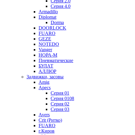
Серия 2.0
Серия 4.0
Armadillo
Diplomat
Dorma
DOORLOCK
FUARO
GEZE
NOTEDO
Vanger
НОРА-М
Пневматические
БУЛАТ
АЛЛЮР
Задвижки, засовы
Amig
Apecs
Серия 01
Серия 0108
Серия 02
Серия 03
Avers
Crit (Ритко)
FUARO
г.Киров