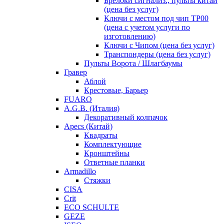
Брелоки сигнализ., пульты китай
(цена без услуг)
Ключи с местом под чип TP00
(цена с учетом услуги по
изготовлению)
Ключи с Чипом (цена без услуг)
Транспондеры (цена без услуг)
Пульты Ворота / Шлагбаумы
Гравер
Аблой
Крестовые, Барьер
FUARO
A.G.B. (Италия)
Декоративный колпачок
Apecs (Китай)
Квадраты
Комплектующие
Кронштейны
Ответные планки
Armadillo
Стяжки
CISA
Crit
ECO SCHULTE
GEZE