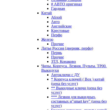
# АВТО оригинал
Гардиан
Китай
Аблой
Авто
Английские
Крестовые
Перфо
Железо
Прочие
Литье Россия (дверняк, перфо)
Пермь
Прочие
ЗТЛ, Конаково
Чипы. Корпуса. Лезвия. Пульты. TP00.
Выкидухи
Автоключи с ДУ
* Корпуса ключей ( Box ) китай
(цена без услуг)
** Выкидные ключи (цена без
услуг)
*** Лезвия для выкидных,
составных и"smart key" (цена без
услуг)