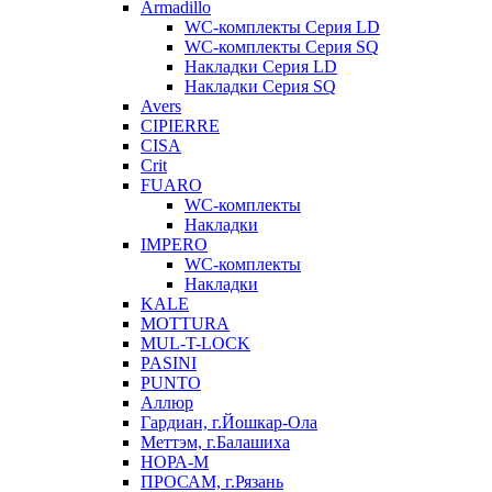
Armadillo
WC-комплекты Серия LD
WC-комплекты Серия SQ
Накладки Серия LD
Накладки Серия SQ
Avers
CIPIERRE
CISA
Crit
FUARO
WC-комплекты
Накладки
IMPERO
WC-комплекты
Накладки
KALE
MOTTURA
MUL-T-LOCK
PASINI
PUNTO
Аллюр
Гардиан, г.Йошкар-Ола
Меттэм, г.Балашиха
НОРА-М
ПРОСАМ, г.Рязань