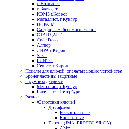
г. Воткинск
г. Златоуст
КЭМЗ г.Ковров
Металлист, г.Кунгур
НОРА-М
Сатурн, г. Набережные Челны
СТАНДАРТ
Code Deco
Аллюр
ЛИРА г.Киров
Sazar
PUNTO
Секрет, г.Киров
Пеналы для ключей, опечатывающие устройства
Бронепластины защитные
Пружины дверные
Металлист, г.Кунгур
Ригель, г.С.Петербург
Разное
#Заготовки ключей
Домофоны
Бесконтактные
Контактные
Европа (JMA, ERREBI, SILCA)
Abloy