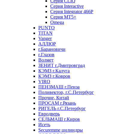
Серия CLIQ
Серия Interactive
Серия Integrator 466P
Серия MT5+
Omega
PUNTO
TITAN
Vanger
АЛЛЮР
г.Барановичи
г.Глазов
Волмет
ЗЕНИТ г.Дмитровград
КЭМЗ г.Калуга
КЭМЗ г.Ковров
VIRO
ПЕНЗМАШ г.Пенза
Поливектор, г.С.Петербург
Прочие, Китай
ПРОСАМ г.Рязань
РИГЕЛЬ г.С.Петербург
Евродверь
СЕЛЬМАШ г.Киров
Исеть
Securemme цилиндры