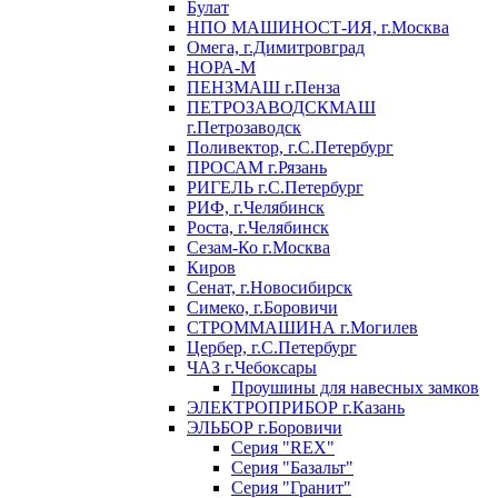
Булат
НПО МАШИНОСТ-ИЯ, г.Москва
Омега, г.Димитровград
НОРА-М
ПЕНЗМАШ г.Пенза
ПЕТРОЗАВОДСКМАШ
г.Петрозаводск
Поливектор, г.С.Петербург
ПРОСАМ г.Рязань
РИГЕЛЬ г.С.Петербург
РИФ, г.Челябинск
Роста, г.Челябинск
Сезам-Ко г.Москва
Киров
Сенат, г.Новосибирск
Симеко, г.Боровичи
СТРОММАШИНА г.Могилев
Цербер, г.С.Петербург
ЧАЗ г.Чебоксары
Проушины для навесных замков
ЭЛЕКТРОПРИБОР г.Казань
ЭЛЬБОР г.Боровичи
Серия "REX"
Серия "Базальт"
Серия "Гранит"