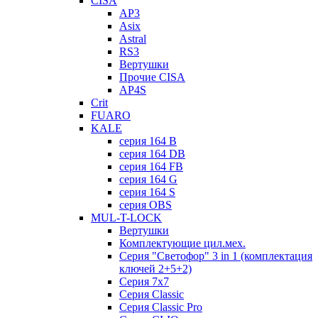
CISA
AP3
Asix
Astral
RS3
Вертушки
Прочие CISA
AP4S
Crit
FUARO
KALE
серия 164 B
серия 164 DB
серия 164 FB
серия 164 G
серия 164 S
серия OBS
MUL-T-LOCK
Вертушки
Комплектующие цил.мех.
Серия "Светофор" 3 in 1 (комплектация
ключей 2+5+2)
Серия 7х7
Серия Classic
Серия Classic Pro