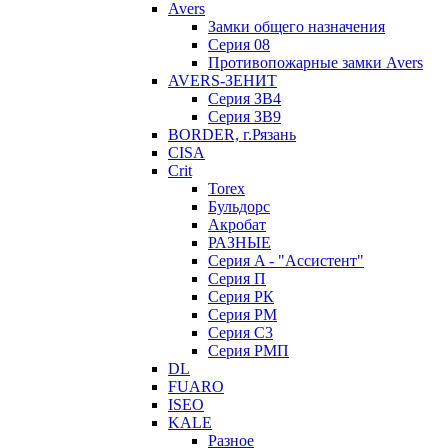
Avers
Замки общего назначения
Серия 08
Противопожарные замки Avers
AVERS-ЗЕНИТ
Серия ЗВ4
Серия ЗВ9
BORDER, г.Рязань
CISA
Crit
Torex
Бульдорс
Акробат
РАЗНЫЕ
Серия A - "Ассистент"
Серия П
Серия РК
Серия РМ
Серия С3
Серия РМП
DL
FUARO
ISEO
KALE
Разное