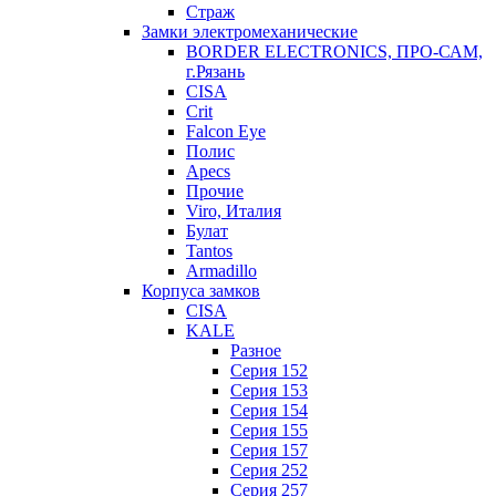
Страж
Замки электромеханические
BORDER ELECTRONICS, ПРО-САМ,
г.Рязань
CISA
Crit
Falcon Eye
Полис
Apecs
Прочие
Viro, Италия
Булат
Tantos
Armadillo
Корпуса замков
CISA
KALE
Разное
Серия 152
Серия 153
Серия 154
Серия 155
Серия 157
Серия 252
Серия 257