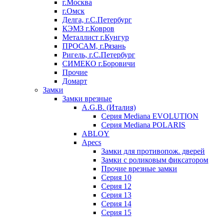
г.Москва
г.Омск
Делга, г.С.Петербург
КЭМЗ г.Ковров
Металлист г.Кунгур
ПРОСАМ, г.Рязань
Ригель, г.С.Петербург
СИМЕКО г.Боровичи
Прочие
Домарт
Замки
Замки врезные
A.G.B. (Италия)
Серия Mediana EVOLUTION
Серия Mediana POLARIS
ABLOY
Apecs
Замки для противопож. дверей
Замки с роликовым фиксатором
Прочие врезные замки
Серия 10
Серия 12
Серия 13
Серия 14
Серия 15