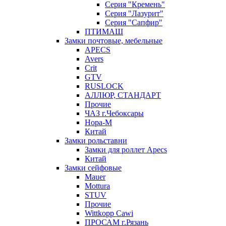
Серия "Кремень"
Серия "Лазурит"
Серия "Сапфир"
ПТИМАШ
Замки почтовые, мебельные
APECS
Avers
Crit
GTV
RUSLOCK
АЛЛЮР, СТАНДАРТ
Прочие
ЧАЗ г.Чебоксары
Нора-М
Китай
Замки рольставни
Замки для роллет Apecs
Китай
Замки сейфовые
Mauer
Mottura
STUV
Прочие
Wittkopp Cawi
ПРОСАМ г.Рязань