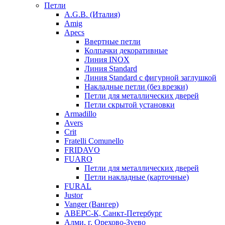
Петли
A.G.B. (Италия)
Amig
Apecs
Ввертные петли
Колпачки декоративные
Линия INOX
Линия Standard
Линия Standard с фигурной заглушкой
Накладные петли (без врезки)
Петли для металлических дверей
Петли скрытой установки
Armadillo
Avers
Crit
Fratelli Comunello
FRIDAVO
FUARO
Петли для металлических дверей
Петли накладные (карточные)
FURAL
Justor
Vanger (Вангер)
АВЕРС-К, Санкт-Петербург
Алми, г. Орехово-Зуево