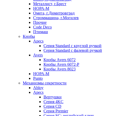
Металлист, г.Брест
НОРА-М
Омега, г.Димитровград
Строммашина, г.Могилев
Прочие
Code Deco
Птимаш
Кнобы
Apecs
Серия Standard с круглой ручкой
Серия Standard с фалевой ручкой
Avers
Кнобы Avers 6072
Кнобы Avers 6072-P
Кнобы Avers 8023
НОРА-М
Punto
Механизмы секретности
Abloy
Apecs
Вертушки
Серия 4KC
Серия CD
Серия Premier
Серия SC: английский ключ