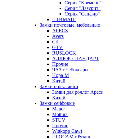
Серия "Кремень"
Серия "Лазурит"
Серия "Сапфир"
ПТИМАШ
Замки почтовые, мебельные
APECS
Avers
Crit
GTV
RUSLOCK
АЛЛЮР, СТАНДАРТ
Прочие
ЧАЗ г.Чебоксары
Нора-М
Китай
Замки рольставни
Замки для роллет Apecs
Китай
Замки сейфовые
Mauer
Mottura
STUV
Прочие
Wittkopp Cawi
ПРОСАМ г.Рязань