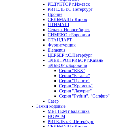
РЕДУКТОР г.Ижевск
РИГЕЛЬ г.С.Петербург
Прочие
СЕЛЬМАШ г.Киров
ПТИМАШ
Сенат, г.Новосибирск
СИМЕКО г.Боровичи
СТАНДАРТ
Фурнитурщик
Elementis
ЦЕРБЕР г.С.Петербург
ЭЛЕКТРОПРИБОР г.Казань
ЭЛЬБОР г.Боровичи
Серия "REX"
Серия "Базальт"
Серия "Гранит"
Серия "Кремень"
Серия "Лазурит"
Серия "Рубин", "Сапфир"
Сазар
Замки кодовые
МЕТТЕМ г.Балашиха
НОРА-М
РИГЕЛЬ г. С.Петербург
СЕЛЬМАШ г.Киров