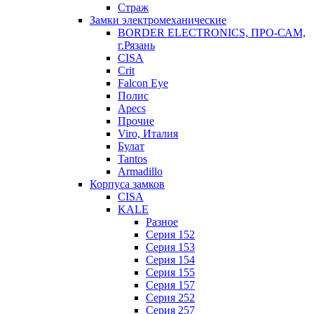
Страж
Замки электромеханические
BORDER ELECTRONICS, ПРО-САМ,
г.Рязань
CISA
Crit
Falcon Eye
Полис
Apecs
Прочие
Viro, Италия
Булат
Tantos
Armadillo
Корпуса замков
CISA
KALE
Разное
Серия 152
Серия 153
Серия 154
Серия 155
Серия 157
Серия 252
Серия 257