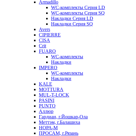
Armadillo
WC-комплекты Серия LD
WC-комплекты Серия SQ
Накладки Серия LD
Накладки Серия SQ
Avers
CIPIERRE
CISA
Crit
FUARO
WC-комплекты
Накладки
IMPERO
WC-комплекты
Накладки
KALE
MOTTURA
MUL-T-LOCK
PASINI
PUNTO
Аллюр
Гардиан, г.Йошкар-Ола
Меттэм, г.Балашиха
НОРА-М
ПРОСАМ, г.Рязань