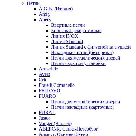
Петли
A.G.B. (Италия)
Amig
Apecs
Ввертные петли
Колпачки декоративные
Линия INOX
Линия Standard
Линия Standard с фигурной заглушкой
Накладные петли (без врезки)
Петли для металлических дверей
Петли скрытой установки
Armadillo
Avers
Crit
Fratelli Comunello
FRIDAVO
FUARO
Петли для металлических дверей
Петли накладные (карточные)
FURAL
Justor
Vanger (Вангер)
АВЕРС-К, Санкт-Петербург
Алми, г. Орехово-Зуево