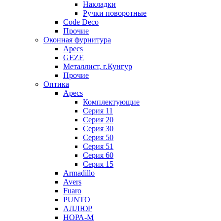
Накладки
Ручки поворотные
Code Deco
Прочие
Оконная фурнитура
Apecs
GEZE
Металлист, г.Кунгур
Прочие
Оптика
Apecs
Комплектующие
Серия 11
Серия 20
Серия 30
Серия 50
Серия 51
Серия 60
Серия 15
Armadillo
Avers
Fuaro
PUNTO
АЛЛЮР
НОРА-М