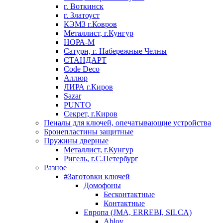
г. Воткинск
г. Златоуст
КЭМЗ г.Ковров
Металлист, г.Кунгур
НОРА-М
Сатурн, г. Набережные Челны
СТАНДАРТ
Code Deco
Аллюр
ЛИРА г.Киров
Sazar
PUNTO
Секрет, г.Киров
Пеналы для ключей, опечатывающие устройства
Бронепластины защитные
Пружины дверные
Металлист, г.Кунгур
Ригель, г.С.Петербург
Разное
#Заготовки ключей
Домофоны
Бесконтактные
Контактные
Европа (JMA, ERREBI, SILCA)
Abloy