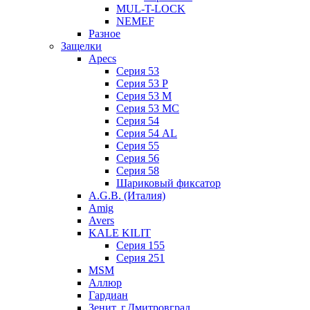
MUL-T-LOCK
NEMEF
Разное
Защелки
Apecs
Серия 53
Серия 53 P
Серия 53 М
Серия 53 МC
Серия 54
Серия 54 AL
Серия 55
Серия 56
Серия 58
Шариковый фиксатор
A.G.B. (Италия)
Amig
Avers
KALE KILIT
Серия 155
Серия 251
MSM
Аллюр
Гардиан
Зенит, г.Дмитровград