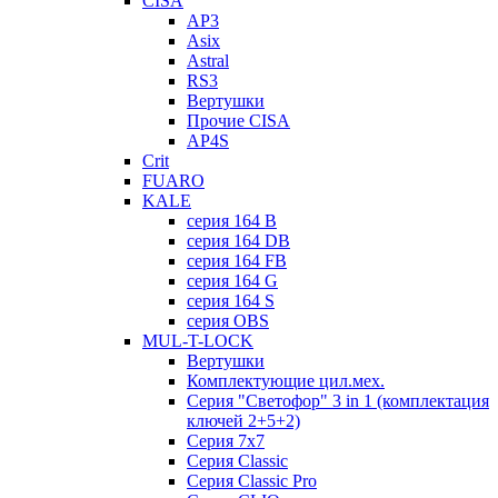
CISA
AP3
Asix
Astral
RS3
Вертушки
Прочие CISA
AP4S
Crit
FUARO
KALE
серия 164 B
серия 164 DB
серия 164 FB
серия 164 G
серия 164 S
серия OBS
MUL-T-LOCK
Вертушки
Комплектующие цил.мех.
Серия "Светофор" 3 in 1 (комплектация
ключей 2+5+2)
Серия 7х7
Серия Classic
Серия Classic Pro