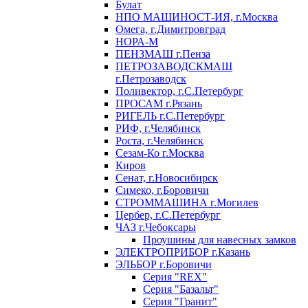
Булат
НПО МАШИНОСТ-ИЯ, г.Москва
Омега, г.Димитровград
НОРА-М
ПЕНЗМАШ г.Пенза
ПЕТРОЗАВОДСКМАШ
г.Петрозаводск
Поливектор, г.С.Петербург
ПРОСАМ г.Рязань
РИГЕЛЬ г.С.Петербург
РИФ, г.Челябинск
Роста, г.Челябинск
Сезам-Ко г.Москва
Киров
Сенат, г.Новосибирск
Симеко, г.Боровичи
СТРОММАШИНА г.Могилев
Цербер, г.С.Петербург
ЧАЗ г.Чебоксары
Проушины для навесных замков
ЭЛЕКТРОПРИБОР г.Казань
ЭЛЬБОР г.Боровичи
Серия "REX"
Серия "Базальт"
Серия "Гранит"