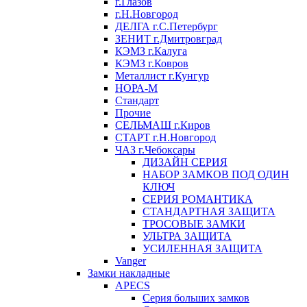
г.Глазов
г.Н.Новгород
ДЕЛГА г.С.Петербург
ЗЕНИТ г.Дмитровград
КЭМЗ г.Калуга
КЭМЗ г.Ковров
Металлист г.Кунгур
НОРА-М
Стандарт
Прочие
СЕЛЬМАШ г.Киров
СТАРТ г.Н.Новгород
ЧАЗ г.Чебоксары
ДИЗАЙН СЕРИЯ
НАБОР ЗАМКОВ ПОД ОДИН
КЛЮЧ
СЕРИЯ РОМАНТИКА
СТАНДАРТНАЯ ЗАЩИТА
ТРОСОВЫЕ ЗАМКИ
УЛЬТРА ЗАЩИТА
УСИЛЕННАЯ ЗАЩИТА
Vanger
Замки накладные
APECS
Серия больших замков