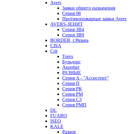
Avers
Замки общего назначения
Серия 08
Противопожарные замки Avers
AVERS-ЗЕНИТ
Серия ЗВ4
Серия ЗВ9
BORDER, г.Рязань
CISA
Crit
Torex
Бульдорс
Акробат
РАЗНЫЕ
Серия A - "Ассистент"
Серия П
Серия РК
Серия РМ
Серия С3
Серия РМП
DL
FUARO
ISEO
KALE
Разное