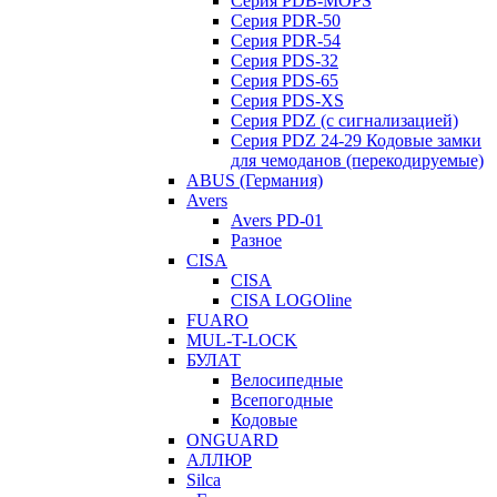
Серия PDB-MOPS
Серия PDR-50
Серия PDR-54
Серия PDS-32
Серия PDS-65
Серия PDS-XS
Серия PDZ (с сигнализацией)
Серия PDZ 24-29 Кодовые замки
для чемоданов (перекодируемые)
ABUS (Германия)
Avers
Avers PD-01
Разное
CISA
CISA
CISA LOGOline
FUARO
MUL-T-LOCK
БУЛАТ
Велосипедные
Всепогодные
Кодовые
ONGUARD
АЛЛЮР
Silca