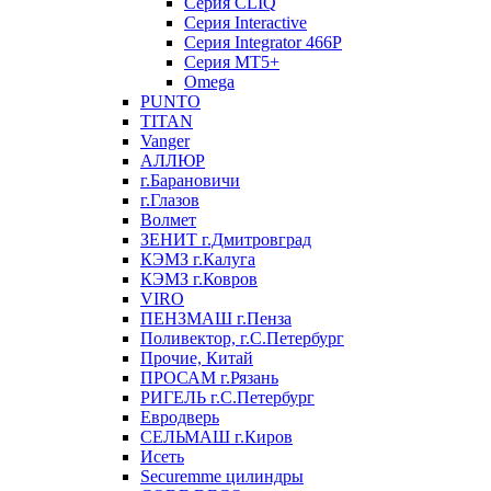
Серия CLIQ
Серия Interactive
Серия Integrator 466P
Серия MT5+
Omega
PUNTO
TITAN
Vanger
АЛЛЮР
г.Барановичи
г.Глазов
Волмет
ЗЕНИТ г.Дмитровград
КЭМЗ г.Калуга
КЭМЗ г.Ковров
VIRO
ПЕНЗМАШ г.Пенза
Поливектор, г.С.Петербург
Прочие, Китай
ПРОСАМ г.Рязань
РИГЕЛЬ г.С.Петербург
Евродверь
СЕЛЬМАШ г.Киров
Исеть
Securemme цилиндры