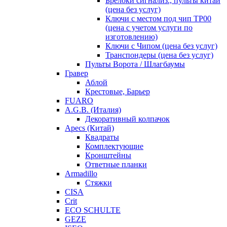
Брелоки сигнализ., пульты китай
(цена без услуг)
Ключи с местом под чип TP00
(цена с учетом услуги по
изготовлению)
Ключи с Чипом (цена без услуг)
Транспондеры (цена без услуг)
Пульты Ворота / Шлагбаумы
Гравер
Аблой
Крестовые, Барьер
FUARO
A.G.B. (Италия)
Декоративный колпачок
Apecs (Китай)
Квадраты
Комплектующие
Кронштейны
Ответные планки
Armadillo
Стяжки
CISA
Crit
ECO SCHULTE
GEZE