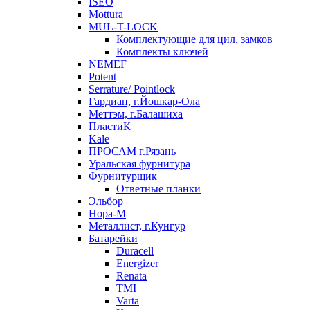
ISEO
Mottura
MUL-T-LOCK
Комплектующие для цил. замков
Комплекты ключей
NEMEF
Potent
Serrature/ Pointlock
Гардиан, г.Йошкар-Ола
Меттэм, г.Балашиха
ПластиК
Kale
ПРОСАМ г.Рязань
Уральская фурнитура
Фурнитурщик
Ответные планки
Эльбор
Нора-М
Металлист, г.Кунгур
Батарейки
Duracell
Energizer
Renata
TMI
Varta