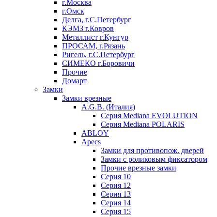
г.Москва
г.Омск
Делга, г.С.Петербург
КЭМЗ г.Ковров
Металлист г.Кунгур
ПРОСАМ, г.Рязань
Ригель, г.С.Петербург
СИМЕКО г.Боровичи
Прочие
Домарт
Замки
Замки врезные
A.G.B. (Италия)
Серия Mediana EVOLUTION
Серия Mediana POLARIS
ABLOY
Apecs
Замки для противопож. дверей
Замки с роликовым фиксатором
Прочие врезные замки
Серия 10
Серия 12
Серия 13
Серия 14
Серия 15