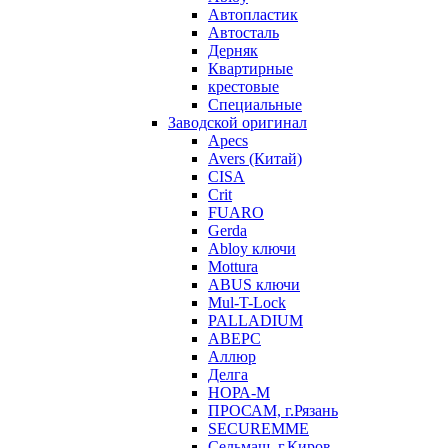
Автопластик
Автосталь
Дерняк
Квартирные
крестовые
Специальные
Заводской оригинал
Apecs
Avers (Китай)
CISA
Crit
FUARO
Gerda
Abloy ключи
Mottura
ABUS ключи
Mul-T-Lock
PALLADIUM
АВЕРС
Аллюр
Делга
НОРА-М
ПРОСАМ, г.Рязань
SECUREMME
Сельмаш, г.Киров