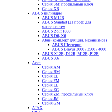
Серия SM: профильный ключ
Серия XR
ABUS цилиндры
ABUS M12R
ABUS Standart (21 проф) для
мастерсистем
ABUS Zolit 1000
ABUS D6, X6
Abus (комплект для цил. механизмов)
ABUS Шестерни
ABUS Bravus 3000 / 3500 / 4000
ABUS X12R, D12R, M12R, P12R
ABUS X6
Avers
Серия AM
Серия BM
Серия EL
Серия FM
Серия LL
Серия ZC
Серия ZM: профильный ключ
Серия JM
Серия GM
AJAX