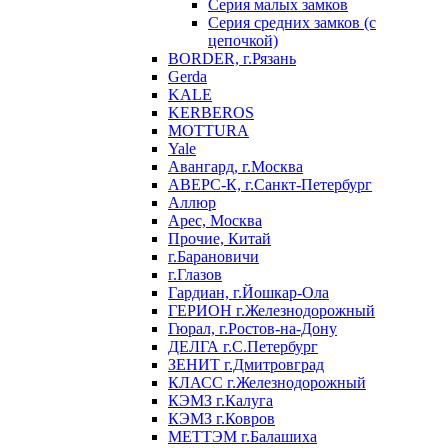
Серия малых замков
Серия средних замков (с
цепочкой)
BORDER, г.Рязань
Gerda
KALE
KERBEROS
MOTTURA
Yale
Авангард, г.Москва
АВЕРС-К, г.Санкт-Петербург
Аллюр
Арес, Москва
Прочие, Китай
г.Барановичи
г.Глазов
Гардиан, г.Йошкар-Ола
ГЕРИОН г.Железнодорожный
Гюрал, г.Ростов-на-Дону
ДЕЛГА г.С.Петербург
ЗЕНИТ г.Дмитровград
КЛАСС г.Железнодорожный
КЭМЗ г.Калуга
КЭМЗ г.Ковров
МЕТТЭМ г.Балашиха