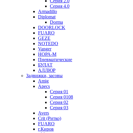
Серия 2.0
Серия 4.0
Armadillo
Diplomat
Dorma
DOORLOCK
FUARO
GEZE
NOTEDO
Vanger
НОРА-М
Пневматические
БУЛАТ
АЛЛЮР
Задвижки, засовы
Amig
Apecs
Серия 01
Серия 0108
Серия 02
Серия 03
Avers
Crit (Ритко)
FUARO
г.Киров