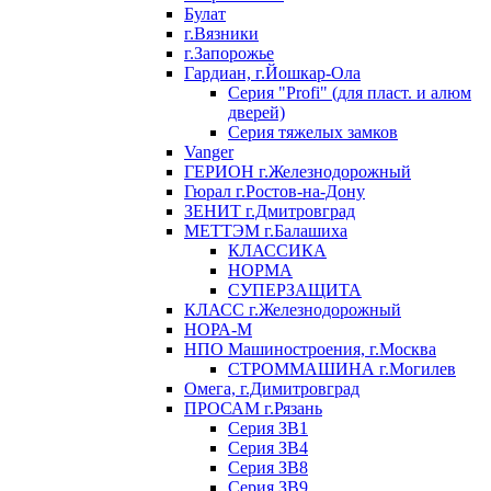
Булат
г.Вязники
г.Запорожье
Гардиан, г.Йошкар-Ола
Серия "Profi" (для пласт. и алюм
дверей)
Серия тяжелых замков
Vanger
ГЕРИОН г.Железнодорожный
Гюрал г.Ростов-на-Дону
ЗЕНИТ г.Дмитровград
МЕТТЭМ г.Балашиха
КЛАССИКА
НОРМА
СУПЕРЗАЩИТА
КЛАСС г.Железнодорожный
НОРА-М
НПО Машиностроения, г.Москва
СТРОММАШИНА г.Могилев
Омега, г.Димитровград
ПРОСАМ г.Рязань
Серия ЗВ1
Серия ЗВ4
Серия ЗВ8
Серия ЗВ9