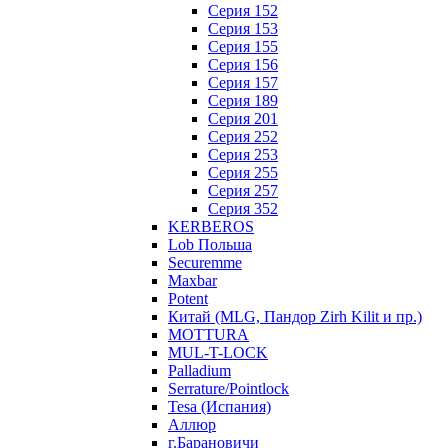
Серия 152
Серия 153
Серия 155
Серия 156
Серия 157
Серия 189
Серия 201
Серия 252
Серия 253
Серия 255
Серия 257
Серия 352
KERBEROS
Lob Польша
Securemme
Maxbar
Potent
Китай (MLG, Пандор Zirh Kilit и пр.)
MOTTURA
MUL-T-LOCK
Palladium
Serrature/Pointlock
Tesa (Испания)
Аллюр
г.Барановичи