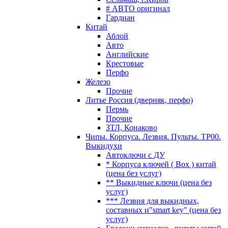
# АВТО оригинал
Гардиан
Китай
Аблой
Авто
Английские
Крестовые
Перфо
Железо
Прочие
Литье Россия (дверняк, перфо)
Пермь
Прочие
ЗТЛ, Конаково
Чипы. Корпуса. Лезвия. Пульты. TP00.
Выкидухи
Автоключи с ДУ
* Корпуса ключей ( Box ) китай
(цена без услуг)
** Выкидные ключи (цена без
услуг)
*** Лезвия для выкидных,
составных и"smart key" (цена без
услуг)