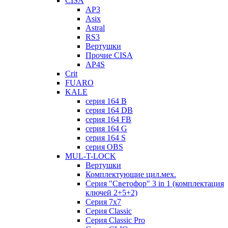
CISA
AP3
Asix
Astral
RS3
Вертушки
Прочие CISA
AP4S
Crit
FUARO
KALE
серия 164 B
серия 164 DB
серия 164 FB
серия 164 G
серия 164 S
серия OBS
MUL-T-LOCK
Вертушки
Комплектующие цил.мех.
Серия "Светофор" 3 in 1 (комплектация
ключей 2+5+2)
Серия 7х7
Серия Classic
Серия Classic Pro