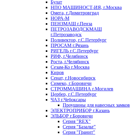
Булат
НПО МАШИНОСТ-ИЯ, г.Москва
Омега, г.Димитровград
НОРА-М
ПЕНЗМАШ г.Пенза
ПЕТРОЗАВОДСКМАШ
г.Петрозаводск
Поливектор, г.С.Петербург
ПРОСАМ г.Рязань
РИГЕЛЬ г.С.Петербург
РИФ, г.Челябинск
Роста, г.Челябинск
Сезам-Ко г.Москва
Киров
Сенат, г.Новосибирск
Симеко, г.Боровичи
СТРОММАШИНА г.Могилев
Цербер, г.С.Петербург
ЧАЗ г.Чебоксары
Проушины для навесных замков
ЭЛЕКТРОПРИБОР г.Казань
ЭЛЬБОР г.Боровичи
Серия "REX"
Серия "Базальт"
Серия "Гранит"