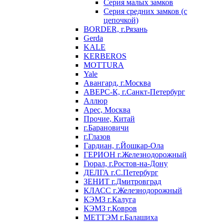
Серия малых замков
Серия средних замков (с
цепочкой)
BORDER, г.Рязань
Gerda
KALE
KERBEROS
MOTTURA
Yale
Авангард, г.Москва
АВЕРС-К, г.Санкт-Петербург
Аллюр
Арес, Москва
Прочие, Китай
г.Барановичи
г.Глазов
Гардиан, г.Йошкар-Ола
ГЕРИОН г.Железнодорожный
Гюрал, г.Ростов-на-Дону
ДЕЛГА г.С.Петербург
ЗЕНИТ г.Дмитровград
КЛАСС г.Железнодорожный
КЭМЗ г.Калуга
КЭМЗ г.Ковров
МЕТТЭМ г.Балашиха