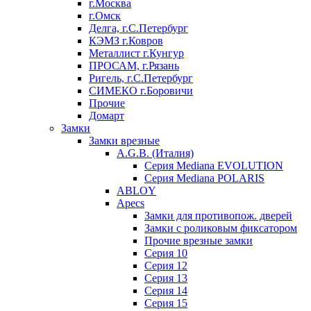
г.Москва
г.Омск
Делга, г.С.Петербург
КЭМЗ г.Ковров
Металлист г.Кунгур
ПРОСАМ, г.Рязань
Ригель, г.С.Петербург
СИМЕКО г.Боровичи
Прочие
Домарт
Замки
Замки врезные
A.G.B. (Италия)
Серия Mediana EVOLUTION
Серия Mediana POLARIS
ABLOY
Apecs
Замки для противопож. дверей
Замки с роликовым фиксатором
Прочие врезные замки
Серия 10
Серия 12
Серия 13
Серия 14
Серия 15