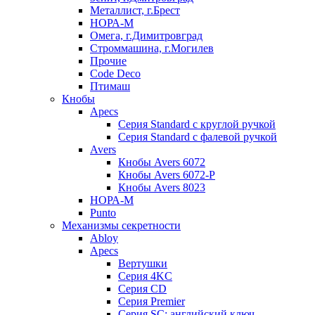
Металлист, г.Брест
НОРА-М
Омега, г.Димитровград
Строммашина, г.Могилев
Прочие
Code Deco
Птимаш
Кнобы
Apecs
Серия Standard с круглой ручкой
Серия Standard с фалевой ручкой
Avers
Кнобы Avers 6072
Кнобы Avers 6072-P
Кнобы Avers 8023
НОРА-М
Punto
Механизмы секретности
Abloy
Apecs
Вертушки
Серия 4KC
Серия CD
Серия Premier
Серия SC: английский ключ