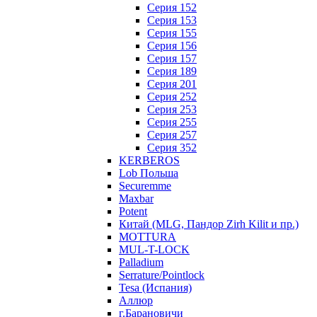
Серия 152
Серия 153
Серия 155
Серия 156
Серия 157
Серия 189
Серия 201
Серия 252
Серия 253
Серия 255
Серия 257
Серия 352
KERBEROS
Lob Польша
Securemme
Maxbar
Potent
Китай (MLG, Пандор Zirh Kilit и пр.)
MOTTURA
MUL-T-LOCK
Palladium
Serrature/Pointlock
Tesa (Испания)
Аллюр
г.Барановичи