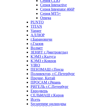
Серия CLIQ
Серия Interactive
Серия Integrator 466P
Серия MT5+
Omega
PUNTO
TITAN
Vanger
АЛЛЮР
г.Барановичи
г.Глазов
Волмет
ЗЕНИТ г.Дмитровград
КЭМЗ г.Калуга
КЭМЗ г.Ковров
VIRO
ПЕНЗМАШ г.Пенза
Поливектор, г.С.Петербург
Прочие, Китай
ПРОСАМ г.Рязань
РИГЕЛЬ г.С.Петербург
Евродверь
СЕЛЬМАШ г.Киров
Исеть
Securemme цилиндры