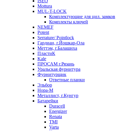
ISEO
Mottura
MUL-T-LOCK
Комплектующие для цил. замков
Комплекты ключей
NEMEF
Potent
Serrature/ Pointlock
Гардиан, г.Йошкар-Ола
Меттэм, г.Балашиха
ПластиК
Kale
ПРОСАМ г.Рязань
Уральская фурнитура
Фурнитурщик
Ответные планки
Эльбор
Нора-М
Металлист, г.Кунгур
Батарейки
Duracell
Energizer
Renata
TMI
Varta