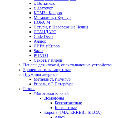
г. Воткинск
г. Златоуст
КЭМЗ г.Ковров
Металлист, г.Кунгур
НОРА-М
Сатурн, г. Набережные Челны
СТАНДАРТ
Code Deco
Аллюр
ЛИРА г.Киров
Sazar
PUNTO
Секрет, г.Киров
Пеналы для ключей, опечатывающие устройства
Бронепластины защитные
Пружины дверные
Металлист, г.Кунгур
Ригель, г.С.Петербург
Разное
#Заготовки ключей
Домофоны
Бесконтактные
Контактные
Европа (JMA, ERREBI, SILCA)
Abloy