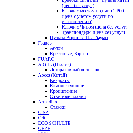
Брелоки сигнализ., пульты китай
(цена без услуг)
Ключи с местом под чип TP00
(цена с учетом услуги по
изготовлению)
Ключи с Чипом (цена без услуг)
Транспондеры (цена без услуг)
Пульты Ворота / Шлагбаумы
Гравер
Аблой
Крестовые, Барьер
FUARO
A.G.B. (Италия)
Декоративный колпачок
Apecs (Китай)
Квадраты
Комплектующие
Кронштейны
Ответные планки
Armadillo
Стяжки
CISA
Crit
ECO SCHULTE
GEZE