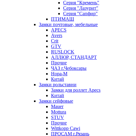
Серия "Кремень"
Серия "Лазурит"
Серия "Сапфир"
ПТИМАШ
Замки почтовые, мебельные
APECS
Avers
Crit
GTV
RUSLOCK
АЛЛЮР, СТАНДАРТ
Прочие
ЧАЗ г.Чебоксары
Нора-М
Китай
Замки рольставни
Замки для роллет Apecs
Китай
Замки сейфовые
Mauer
Mottura
STUV
Прочие
Wittkopp Cawi
ПРОСАМ г.Рязань