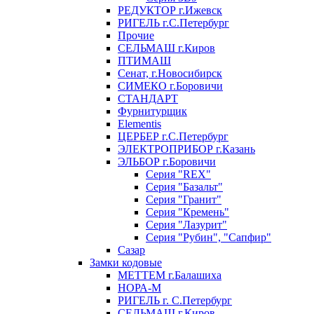
РЕДУКТОР г.Ижевск
РИГЕЛЬ г.С.Петербург
Прочие
СЕЛЬМАШ г.Киров
ПТИМАШ
Сенат, г.Новосибирск
СИМЕКО г.Боровичи
СТАНДАРТ
Фурнитурщик
Elementis
ЦЕРБЕР г.С.Петербург
ЭЛЕКТРОПРИБОР г.Казань
ЭЛЬБОР г.Боровичи
Серия "REX"
Серия "Базальт"
Серия "Гранит"
Серия "Кремень"
Серия "Лазурит"
Серия "Рубин", "Сапфир"
Сазар
Замки кодовые
МЕТТЕМ г.Балашиха
НОРА-М
РИГЕЛЬ г. С.Петербург
СЕЛЬМАШ г.Киров