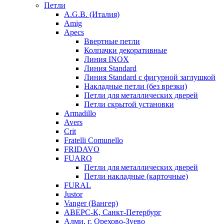
Петли
A.G.B. (Италия)
Amig
Apecs
Ввертные петли
Колпачки декоративные
Линия INOX
Линия Standard
Линия Standard с фигурной заглушкой
Накладные петли (без врезки)
Петли для металлических дверей
Петли скрытой установки
Armadillo
Avers
Crit
Fratelli Comunello
FRIDAVO
FUARO
Петли для металлических дверей
Петли накладные (карточные)
FURAL
Justor
Vanger (Вангер)
АВЕРС-К, Санкт-Петербург
Алми, г. Орехово-Зуево