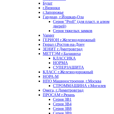
Булат
г.Вязники
г.Запорожье
Гардиан, г.Йошкар-Ола
Серия "Profi" (для пласт. и алюм
дверей)
Серия тяжелых замков
Vanger
ГЕРИОН г.Железнодорожный
Гюрал г.Ростов-на-Дону
ЗЕНИТ г.Дмитровград
МЕТТЭМ г.Балашиха
КЛАССИКА
НОРМА
СУПЕРЗАЩИТА
КЛАСС г.Железнодорожный
НОРА-М
НПО Машиностроения, г.Москва
СТРОММАШИНА г.Могилев
Омега, г.Димитровград
ПРОСАМ г.Рязань
Серия ЗВ1
Серия ЗВ4
Серия ЗВ8
Серия ЗВ9