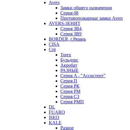
Avers
Замки общего назначения
Серия 08
Противопожарные замки Avers
AVERS-ЗЕНИТ
Серия ЗВ4
Серия ЗВ9
BORDER, г.Рязань
CISA
Crit
Torex
Бульдорс
Акробат
РАЗНЫЕ
Серия A - "Ассистент"
Серия П
Серия РК
Серия РМ
Серия С3
Серия РМП
DL
FUARO
ISEO
KALE
Разное