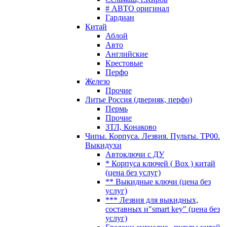
# АВТО оригинал
Гардиан
Китай
Аблой
Авто
Английские
Крестовые
Перфо
Железо
Прочие
Литье Россия (дверняк, перфо)
Пермь
Прочие
ЗТЛ, Конаково
Чипы. Корпуса. Лезвия. Пульты. TP00.
Выкидухи
Автоключи с ДУ
* Корпуса ключей ( Box ) китай
(цена без услуг)
** Выкидные ключи (цена без
услуг)
*** Лезвия для выкидных,
составных и"smart key" (цена без
услуг)