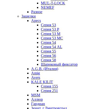
MUL-T-LOCK
NEMEF
Разное
Защелки
Apecs
Серия 53
Серия 53 P
Серия 53 М
Серия 53 МC
Серия 54
Серия 54 AL
Серия 55
Серия 56
Серия 58
Шариковый фиксатор
A.G.B. (Италия)
Amig
Avers
KALE KILIT
Серия 155
Серия 251
MSM
Аллюр
Гардиан
Зенит, г.Дмитровград