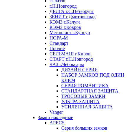
г.Глазов
г.Н.Новгород
ДЕЛГА г.С.Петербург
ЗЕНИТ г.Дмитровград
КЭМЗ г.Калуга
КЭМЗ г.Ковров
Металлист г.Кунгур
НОРА-М
Стандарт
Прочие
СЕЛЬМАШ г.Киров
СТАРТ г.Н.Новгород
ЧАЗ г.Чебоксары
ДИЗАЙН СЕРИЯ
НАБОР ЗАМКОВ ПОД ОДИН
КЛЮЧ
СЕРИЯ РОМАНТИКА
СТАНДАРТНАЯ ЗАЩИТА
ТРОСОВЫЕ ЗАМКИ
УЛЬТРА ЗАЩИТА
УСИЛЕННАЯ ЗАЩИТА
Vanger
Замки накладные
APECS
Серия больших замков