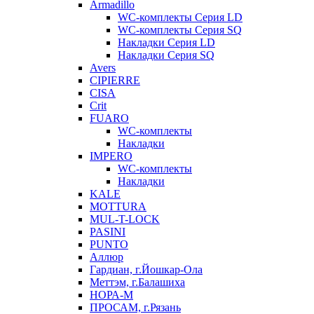
Armadillo
WC-комплекты Серия LD
WC-комплекты Серия SQ
Накладки Серия LD
Накладки Серия SQ
Avers
CIPIERRE
CISA
Crit
FUARO
WC-комплекты
Накладки
IMPERO
WC-комплекты
Накладки
KALE
MOTTURA
MUL-T-LOCK
PASINI
PUNTO
Аллюр
Гардиан, г.Йошкар-Ола
Меттэм, г.Балашиха
НОРА-М
ПРОСАМ, г.Рязань