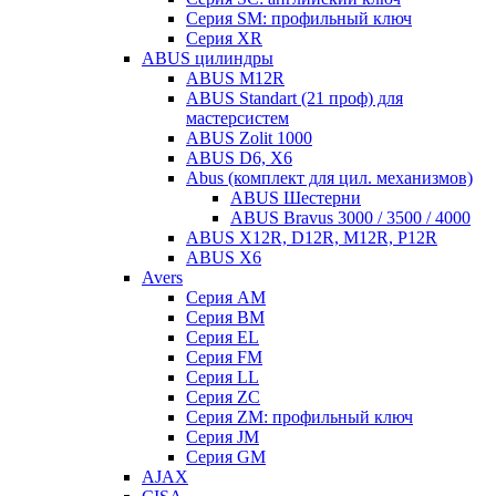
Серия SM: профильный ключ
Серия XR
ABUS цилиндры
ABUS M12R
ABUS Standart (21 проф) для
мастерсистем
ABUS Zolit 1000
ABUS D6, X6
Abus (комплект для цил. механизмов)
ABUS Шестерни
ABUS Bravus 3000 / 3500 / 4000
ABUS X12R, D12R, M12R, P12R
ABUS X6
Avers
Серия AM
Серия BM
Серия EL
Серия FM
Серия LL
Серия ZC
Серия ZM: профильный ключ
Серия JM
Серия GM
AJAX