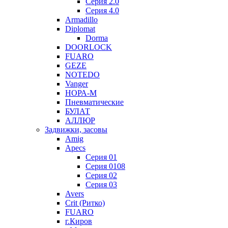
Серия 2.0
Серия 4.0
Armadillo
Diplomat
Dorma
DOORLOCK
FUARO
GEZE
NOTEDO
Vanger
НОРА-М
Пневматические
БУЛАТ
АЛЛЮР
Задвижки, засовы
Amig
Apecs
Серия 01
Серия 0108
Серия 02
Серия 03
Avers
Crit (Ритко)
FUARO
г.Киров