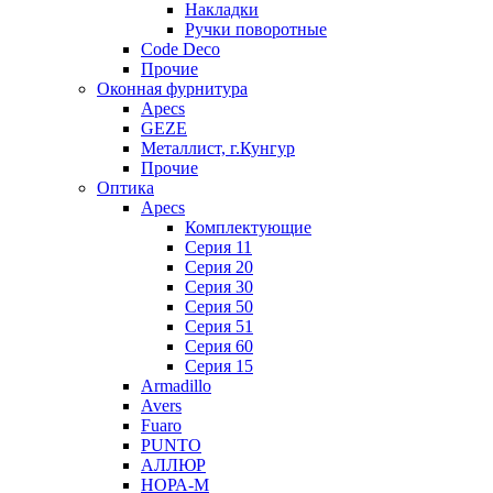
Накладки
Ручки поворотные
Code Deco
Прочие
Оконная фурнитура
Apecs
GEZE
Металлист, г.Кунгур
Прочие
Оптика
Apecs
Комплектующие
Серия 11
Серия 20
Серия 30
Серия 50
Серия 51
Серия 60
Серия 15
Armadillo
Avers
Fuaro
PUNTO
АЛЛЮР
НОРА-М