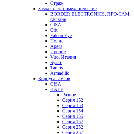
Страж
Замки электромеханические
BORDER ELECTRONICS, ПРО-САМ,
г.Рязань
CISA
Crit
Falcon Eye
Полис
Apecs
Прочие
Viro, Италия
Булат
Tantos
Armadillo
Корпуса замков
CISA
KALE
Разное
Серия 152
Серия 153
Серия 154
Серия 155
Серия 157
Серия 252
Серия 257