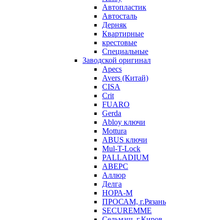
Автопластик
Автосталь
Дерняк
Квартирные
крестовые
Специальные
Заводской оригинал
Apecs
Avers (Китай)
CISA
Crit
FUARO
Gerda
Abloy ключи
Mottura
ABUS ключи
Mul-T-Lock
PALLADIUM
АВЕРС
Аллюр
Делга
НОРА-М
ПРОСАМ, г.Рязань
SECUREMME
Сельмаш, г.Киров