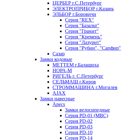
ЦЕРБЕР г.С.Петербург
ЭЛЕКТРОПРИБОР г.Казань
ЭЛЬБОР г.Боровичи
Серия "REX"
Серия "Базальт"
Серия "Гранит"
Серия "Кремень"
Серия "Лазурит"
Серия "Рубин", "Сапфир"
Сазар
Замки кодовые
МЕТТЕМ г.Балашиха
НОРА-М
РИГЕЛЬ г. С.Петербург
СЕЛЬМАШ г.Киров
СТРОММАШИНА г.Могилев
AJAX
Замки навесные
Apecs
Замки велосипедные
Серия PD-01 (МВС)
Серия PD-02
Серия PD-03
Серия PD-10
Серия PD-14