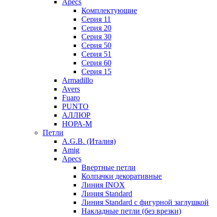
Apecs
Комплектующие
Серия 11
Серия 20
Серия 30
Серия 50
Серия 51
Серия 60
Серия 15
Armadillo
Avers
Fuaro
PUNTO
АЛЛЮР
НОРА-М
Петли
A.G.B. (Италия)
Amig
Apecs
Ввертные петли
Колпачки декоративные
Линия INOX
Линия Standard
Линия Standard с фигурной заглушкой
Накладные петли (без врезки)