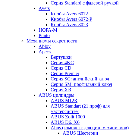
Серия Standard с фалевой ручкой
Avers
Кнобы Avers 6072
Кнобы Avers 6072-P
Кнобы Avers 8023
НОРА-М
Punto
Механизмы секретности
Abloy
Apecs
Вертушки
Серия 4KC
Серия CD
Серия Premier
Серия SC: английский ключ
Серия SM: профильный ключ
Серия XR
ABUS цилиндры
ABUS M12R
ABUS Standart (21 проф) для
мастерсистем
ABUS Zolit 1000
ABUS D6, X6
Abus (комплект для цил. механизмов)
ABUS Шестерни