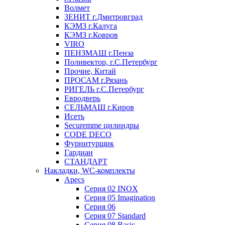
Волмет
ЗЕНИТ г.Дмитровград
КЭМЗ г.Калуга
КЭМЗ г.Ковров
VIRO
ПЕНЗМАШ г.Пенза
Поливектор, г.С.Петербург
Прочие, Китай
ПРОСАМ г.Рязань
РИГЕЛЬ г.С.Петербург
Евродверь
СЕЛЬМАШ г.Киров
Исеть
Securemme цилиндры
CODE DECO
Фурнитурщик
Гардиан
СТАНДАРТ
Накладки, WC-комплекты
Apecs
Cерия 02 INOX
Cерия 05 Imagination
Cерия 06
Cерия 07 Standard
Cерия 08 Basic