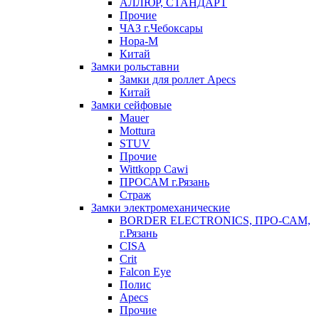
АЛЛЮР, СТАНДАРТ
Прочие
ЧАЗ г.Чебоксары
Нора-М
Китай
Замки рольставни
Замки для роллет Apecs
Китай
Замки сейфовые
Mauer
Mottura
STUV
Прочие
Wittkopp Cawi
ПРОСАМ г.Рязань
Страж
Замки электромеханические
BORDER ELECTRONICS, ПРО-САМ,
г.Рязань
CISA
Crit
Falcon Eye
Полис
Apecs
Прочие