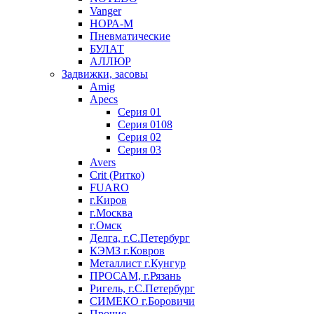
Vanger
НОРА-М
Пневматические
БУЛАТ
АЛЛЮР
Задвижки, засовы
Amig
Apecs
Серия 01
Серия 0108
Серия 02
Серия 03
Avers
Crit (Ритко)
FUARO
г.Киров
г.Москва
г.Омск
Делга, г.С.Петербург
КЭМЗ г.Ковров
Металлист г.Кунгур
ПРОСАМ, г.Рязань
Ригель, г.С.Петербург
СИМЕКО г.Боровичи
Прочие