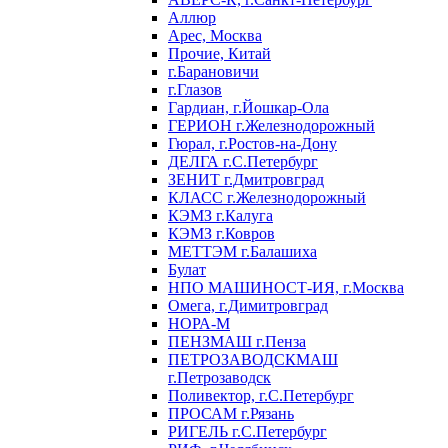
Аллюр
Арес, Москва
Прочие, Китай
г.Барановичи
г.Глазов
Гардиан, г.Йошкар-Ола
ГЕРИОН г.Железнодорожный
Гюрал, г.Ростов-на-Дону
ДЕЛГА г.С.Петербург
ЗЕНИТ г.Дмитровград
КЛАСС г.Железнодорожный
КЭМЗ г.Калуга
КЭМЗ г.Ковров
МЕТТЭМ г.Балашиха
Булат
НПО МАШИНОСТ-ИЯ, г.Москва
Омега, г.Димитровград
НОРА-М
ПЕНЗМАШ г.Пенза
ПЕТРОЗАВОДСКМАШ
г.Петрозаводск
Поливектор, г.С.Петербург
ПРОСАМ г.Рязань
РИГЕЛЬ г.С.Петербург