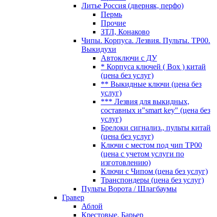
Литье Россия (дверняк, перфо)
Пермь
Прочие
ЗТЛ, Конаково
Чипы. Корпуса. Лезвия. Пульты. TP00.
Выкидухи
Автоключи с ДУ
* Корпуса ключей ( Box ) китай
(цена без услуг)
** Выкидные ключи (цена без
услуг)
*** Лезвия для выкидных,
составных и"smart key" (цена без
услуг)
Брелоки сигнализ., пульты китай
(цена без услуг)
Ключи с местом под чип TP00
(цена с учетом услуги по
изготовлению)
Ключи с Чипом (цена без услуг)
Транспондеры (цена без услуг)
Пульты Ворота / Шлагбаумы
Гравер
Аблой
Крестовые, Барьер