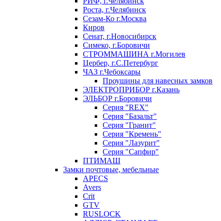
РИФ, г.Челябинск
Роста, г.Челябинск
Сезам-Ко г.Москва
Киров
Сенат, г.Новосибирск
Симеко, г.Боровичи
СТРОММАШИНА г.Могилев
Цербер, г.С.Петербург
ЧАЗ г.Чебоксары
Проушины для навесных замков
ЭЛЕКТРОПРИБОР г.Казань
ЭЛЬБОР г.Боровичи
Серия "REX"
Серия "Базальт"
Серия "Гранит"
Серия "Кремень"
Серия "Лазурит"
Серия "Сапфир"
ПТИМАШ
Замки почтовые, мебельные
APECS
Avers
Crit
GTV
RUSLOCK