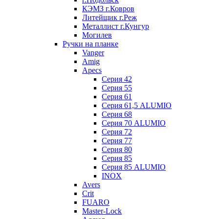
КЭМЗ г.Ковров
Литейщик г.Реж
Металлист г.Кунгур
Могилев
Ручки на планке
Vanger
Amig
Apecs
Серия 42
Серия 55
Серия 61
Серия 61,5 ALUMIO
Серия 68
Серия 70 ALUMIO
Серия 72
Серия 77
Серия 80
Серия 85
Серия 85 ALUMIO
INOX
Avers
Crit
FUARO
Master-Lock