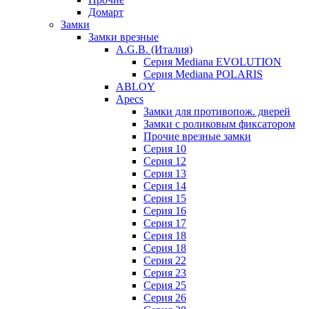
Домарт
Замки
Замки врезные
A.G.B. (Италия)
Серия Mediana EVOLUTION
Серия Mediana POLARIS
ABLOY
Apecs
Замки для противопож. дверей
Замки с роликовым фиксатором
Прочие врезные замки
Серия 10
Серия 12
Серия 13
Серия 14
Серия 15
Серия 16
Серия 17
Серия 18
Серия 18
Серия 22
Серия 23
Серия 25
Серия 26