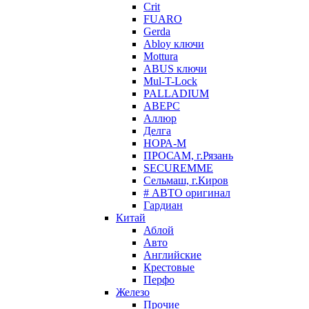
Crit
FUARO
Gerda
Abloy ключи
Mottura
ABUS ключи
Mul-T-Lock
PALLADIUM
АВЕРС
Аллюр
Делга
НОРА-М
ПРОСАМ, г.Рязань
SECUREMME
Сельмаш, г.Киров
# АВТО оригинал
Гардиан
Китай
Аблой
Авто
Английские
Крестовые
Перфо
Железо
Прочие