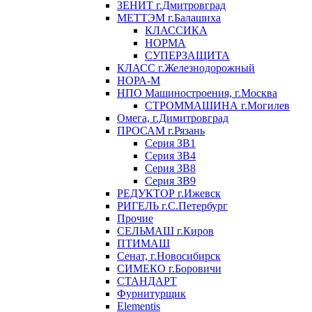
ЗЕНИТ г.Дмитровград
МЕТТЭМ г.Балашиха
КЛАССИКА
НОРМА
СУПЕРЗАЩИТА
КЛАСС г.Железнодорожный
НОРА-М
НПО Машиностроения, г.Москва
СТРОММАШИНА г.Могилев
Омега, г.Димитровград
ПРОСАМ г.Рязань
Серия ЗВ1
Серия ЗВ4
Серия ЗВ8
Серия ЗВ9
РЕДУКТОР г.Ижевск
РИГЕЛЬ г.С.Петербург
Прочие
СЕЛЬМАШ г.Киров
ПТИМАШ
Сенат, г.Новосибирск
СИМЕКО г.Боровичи
СТАНДАРТ
Фурнитурщик
Elementis