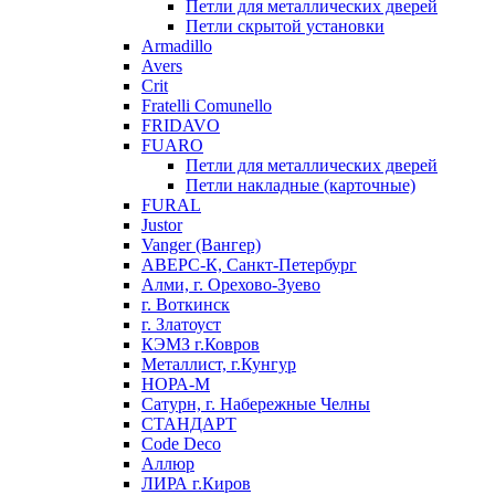
Петли для металлических дверей
Петли скрытой установки
Armadillo
Avers
Crit
Fratelli Comunello
FRIDAVO
FUARO
Петли для металлических дверей
Петли накладные (карточные)
FURAL
Justor
Vanger (Вангер)
АВЕРС-К, Санкт-Петербург
Алми, г. Орехово-Зуево
г. Воткинск
г. Златоуст
КЭМЗ г.Ковров
Металлист, г.Кунгур
НОРА-М
Сатурн, г. Набережные Челны
СТАНДАРТ
Code Deco
Аллюр
ЛИРА г.Киров