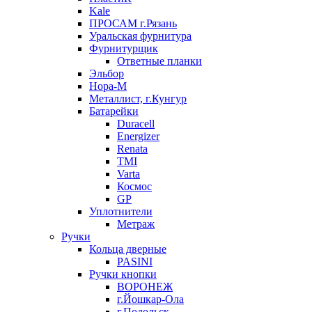
Kale
ПРОСАМ г.Рязань
Уральская фурнитура
Фурнитурщик
Ответные планки
Эльбор
Нора-М
Металлист, г.Кунгур
Батарейки
Duracell
Energizer
Renata
TMI
Varta
Космос
GP
Уплотнители
Метраж
Ручки
Кольца дверные
PASINI
Ручки кнопки
ВОРОНЕЖ
г.Йошкар-Ола
г.Подольск