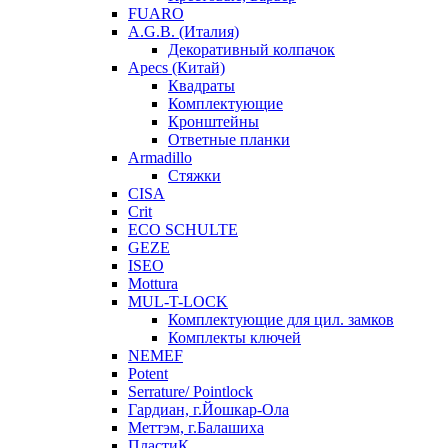
FUARO
A.G.B. (Италия)
Декоративный колпачок
Apecs (Китай)
Квадраты
Комплектующие
Кронштейны
Ответные планки
Armadillo
Стяжки
CISA
Crit
ECO SCHULTE
GEZE
ISEO
Mottura
MUL-T-LOCK
Комплектующие для цил. замков
Комплекты ключей
NEMEF
Potent
Serrature/ Pointlock
Гардиан, г.Йошкар-Ола
Меттэм, г.Балашиха
ПластиК