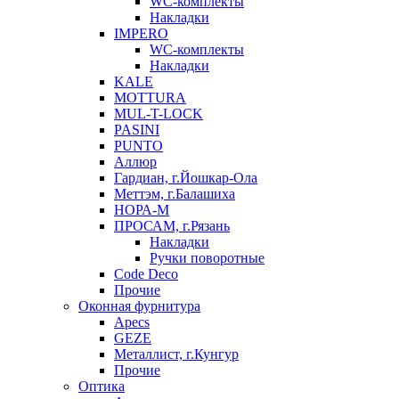
WC-комплекты
Накладки
IMPERO
WC-комплекты
Накладки
KALE
MOTTURA
MUL-T-LOCK
PASINI
PUNTO
Аллюр
Гардиан, г.Йошкар-Ола
Меттэм, г.Балашиха
НОРА-М
ПРОСАМ, г.Рязань
Накладки
Ручки поворотные
Code Deco
Прочие
Оконная фурнитура
Apecs
GEZE
Металлист, г.Кунгур
Прочие
Оптика