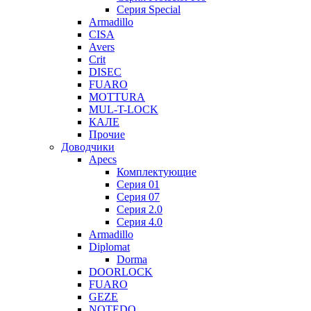
Серия Special
Armadillo
CISA
Avers
Crit
DISEC
FUARO
MOTTURA
MUL-T-LOCK
КАЛЕ
Прочие
Доводчики
Apecs
Комплектующие
Серия 01
Серия 07
Серия 2.0
Серия 4.0
Armadillo
Diplomat
Dorma
DOORLOCK
FUARO
GEZE
NOTEDO