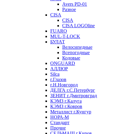
Avers PD-01
Разное
CISA
CISA
CISA LOGOline
FUARO
MUL-T-LOCK
БУЛАТ
Велосипедные
Всепогодные
Кодовые
ONGUARD
АЛЛЮР
Silca
г.Глазов
г.Н.Новгород
ДЕЛГА г.С.Петербург
ЗЕНИТ г.Дмитровград
КЭМЗ г.Калуга
КЭМЗ г.Ковров
Металлист г.Кунгур
НОРА-М
Стандарт
Прочие
СЕЛЬМАШ г.Киров