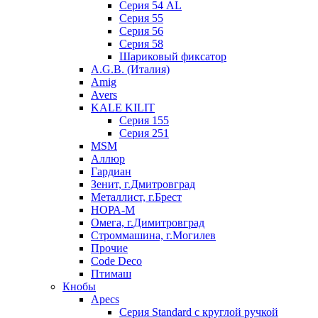
Серия 54 AL
Серия 55
Серия 56
Серия 58
Шариковый фиксатор
A.G.B. (Италия)
Amig
Avers
KALE KILIT
Серия 155
Серия 251
MSM
Аллюр
Гардиан
Зенит, г.Дмитровград
Металлист, г.Брест
НОРА-М
Омега, г.Димитровград
Строммашина, г.Могилев
Прочие
Code Deco
Птимаш
Кнобы
Apecs
Серия Standard с круглой ручкой