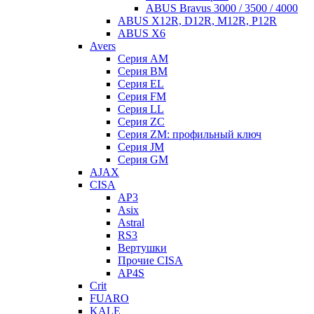
ABUS Bravus 3000 / 3500 / 4000
ABUS X12R, D12R, M12R, P12R
ABUS X6
Avers
Серия AM
Серия BM
Серия EL
Серия FM
Серия LL
Серия ZC
Серия ZM: профильный ключ
Серия JM
Серия GM
AJAX
CISA
AP3
Asix
Astral
RS3
Вертушки
Прочие CISA
AP4S
Crit
FUARO
KALE