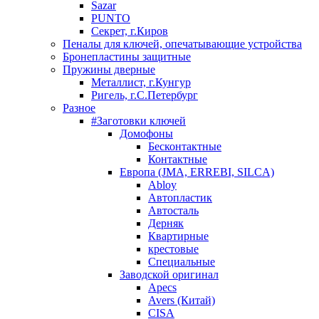
Sazar
PUNTO
Секрет, г.Киров
Пеналы для ключей, опечатывающие устройства
Бронепластины защитные
Пружины дверные
Металлист, г.Кунгур
Ригель, г.С.Петербург
Разное
#Заготовки ключей
Домофоны
Бесконтактные
Контактные
Европа (JMA, ERREBI, SILCA)
Abloy
Автопластик
Автосталь
Дерняк
Квартирные
крестовые
Специальные
Заводской оригинал
Apecs
Avers (Китай)
CISA