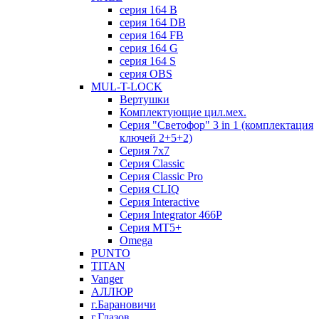
серия 164 B
серия 164 DB
серия 164 FB
серия 164 G
серия 164 S
серия OBS
MUL-T-LOCK
Вертушки
Комплектующие цил.мех.
Серия "Светофор" 3 in 1 (комплектация
ключей 2+5+2)
Серия 7х7
Серия Classic
Серия Classic Pro
Серия CLIQ
Серия Interactive
Серия Integrator 466P
Серия MT5+
Omega
PUNTO
TITAN
Vanger
АЛЛЮР
г.Барановичи
г.Глазов