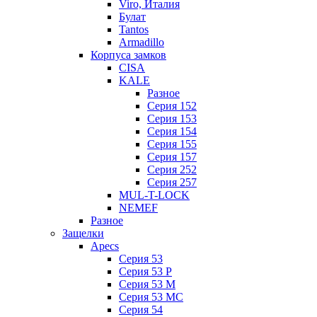
Viro, Италия
Булат
Tantos
Armadillo
Корпуса замков
CISA
KALE
Разное
Серия 152
Серия 153
Серия 154
Серия 155
Серия 157
Серия 252
Серия 257
MUL-T-LOCK
NEMEF
Разное
Защелки
Apecs
Серия 53
Серия 53 P
Серия 53 М
Серия 53 МC
Серия 54