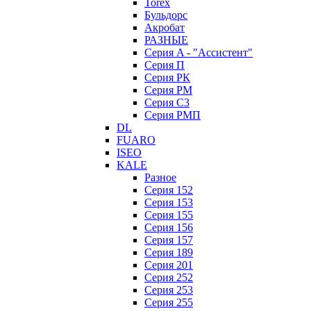
Torex
Бульдорс
Акробат
РАЗНЫЕ
Серия A - "Ассистент"
Серия П
Серия РК
Серия РМ
Серия С3
Серия РМП
DL
FUARO
ISEO
KALE
Разное
Серия 152
Серия 153
Серия 155
Серия 156
Серия 157
Серия 189
Серия 201
Серия 252
Серия 253
Серия 255