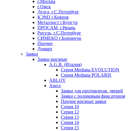
г.Москва
г.Омск
Делга, г.С.Петербург
КЭМЗ г.Ковров
Металлист г.Кунгур
ПРОСАМ, г.Рязань
Ригель, г.С.Петербург
СИМЕКО г.Боровичи
Прочие
Домарт
Замки
Замки врезные
A.G.B. (Италия)
Серия Mediana EVOLUTION
Серия Mediana POLARIS
ABLOY
Apecs
Замки для противопож. дверей
Замки с роликовым фиксатором
Прочие врезные замки
Серия 10
Серия 12
Серия 13
Серия 14
Серия 15