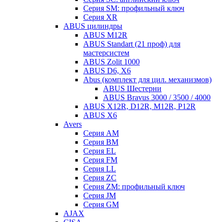
Серия SM: профильный ключ
Серия XR
ABUS цилиндры
ABUS M12R
ABUS Standart (21 проф) для
мастерсистем
ABUS Zolit 1000
ABUS D6, X6
Abus (комплект для цил. механизмов)
ABUS Шестерни
ABUS Bravus 3000 / 3500 / 4000
ABUS X12R, D12R, M12R, P12R
ABUS X6
Avers
Серия AM
Серия BM
Серия EL
Серия FM
Серия LL
Серия ZC
Серия ZM: профильный ключ
Серия JM
Серия GM
AJAX