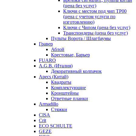
Брелоки сигнализ., пульты китай
(цена без услуг)
Ключи с местом под чип TP00
(цена с учетом услуги по
изготовлению)
Ключи с Чипом (цена без услуг)
Транспондеры (цена без услуг)
Пульты Ворота / Шлагбаумы
Гравер
Аблой
Крестовые, Барьер
FUARO
A.G.B. (Италия)
Декоративный колпачок
Apecs (Китай)
Квадраты
Комплектующие
Кронштейны
Ответные планки
Armadillo
Стяжки
CISA
Crit
ECO SCHULTE
GEZE