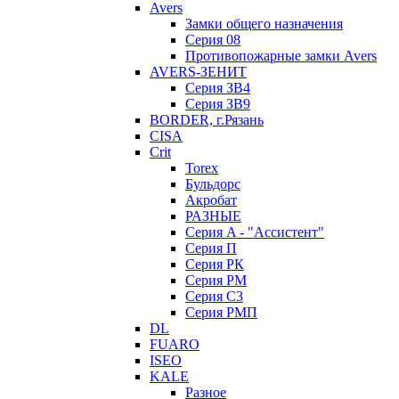
Avers
Замки общего назначения
Серия 08
Противопожарные замки Avers
AVERS-ЗЕНИТ
Серия ЗВ4
Серия ЗВ9
BORDER, г.Рязань
CISA
Crit
Torex
Бульдорс
Акробат
РАЗНЫЕ
Серия A - "Ассистент"
Серия П
Серия РК
Серия РМ
Серия С3
Серия РМП
DL
FUARO
ISEO
KALE
Разное