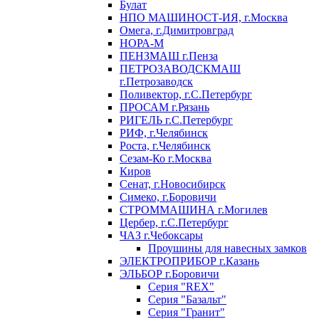
Булат
НПО МАШИНОСТ-ИЯ, г.Москва
Омега, г.Димитровград
НОРА-М
ПЕНЗМАШ г.Пенза
ПЕТРОЗАВОДСКМАШ
г.Петрозаводск
Поливектор, г.С.Петербург
ПРОСАМ г.Рязань
РИГЕЛЬ г.С.Петербург
РИФ, г.Челябинск
Роста, г.Челябинск
Сезам-Ко г.Москва
Киров
Сенат, г.Новосибирск
Симеко, г.Боровичи
СТРОММАШИНА г.Могилев
Цербер, г.С.Петербург
ЧАЗ г.Чебоксары
Проушины для навесных замков
ЭЛЕКТРОПРИБОР г.Казань
ЭЛЬБОР г.Боровичи
Серия "REX"
Серия "Базальт"
Серия "Гранит"