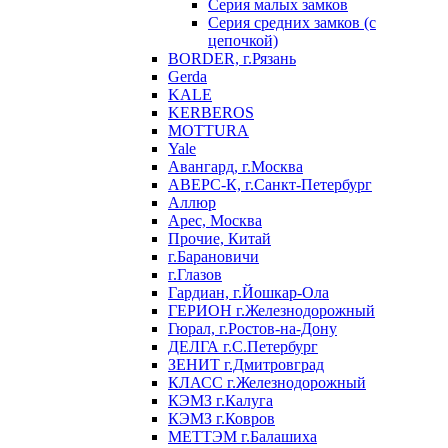
Серия малых замков
Серия средних замков (с
цепочкой)
BORDER, г.Рязань
Gerda
KALE
KERBEROS
MOTTURA
Yale
Авангард, г.Москва
АВЕРС-К, г.Санкт-Петербург
Аллюр
Арес, Москва
Прочие, Китай
г.Барановичи
г.Глазов
Гардиан, г.Йошкар-Ола
ГЕРИОН г.Железнодорожный
Гюрал, г.Ростов-на-Дону
ДЕЛГА г.С.Петербург
ЗЕНИТ г.Дмитровград
КЛАСС г.Железнодорожный
КЭМЗ г.Калуга
КЭМЗ г.Ковров
МЕТТЭМ г.Балашиха