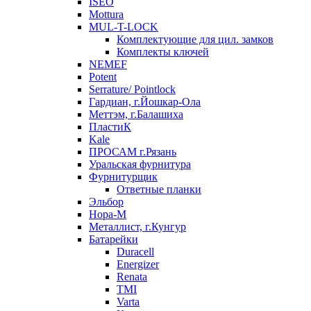
ISEO
Mottura
MUL-T-LOCK
Комплектующие для цил. замков
Комплекты ключей
NEMEF
Potent
Serrature/ Pointlock
Гардиан, г.Йошкар-Ола
Меттэм, г.Балашиха
ПластиК
Kale
ПРОСАМ г.Рязань
Уральская фурнитура
Фурнитурщик
Ответные планки
Эльбор
Нора-М
Металлист, г.Кунгур
Батарейки
Duracell
Energizer
Renata
TMI
Varta