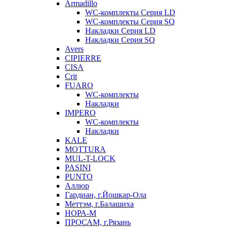
Armadillo
WC-комплекты Серия LD
WC-комплекты Серия SQ
Накладки Серия LD
Накладки Серия SQ
Avers
CIPIERRE
CISA
Crit
FUARO
WC-комплекты
Накладки
IMPERO
WC-комплекты
Накладки
KALE
MOTTURA
MUL-T-LOCK
PASINI
PUNTO
Аллюр
Гардиан, г.Йошкар-Ола
Меттэм, г.Балашиха
НОРА-М
ПРОСАМ, г.Рязань