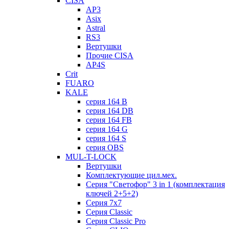
CISA
AP3
Asix
Astral
RS3
Вертушки
Прочие CISA
AP4S
Crit
FUARO
KALE
серия 164 B
серия 164 DB
серия 164 FB
серия 164 G
серия 164 S
серия OBS
MUL-T-LOCK
Вертушки
Комплектующие цил.мех.
Серия "Светофор" 3 in 1 (комплектация
ключей 2+5+2)
Серия 7х7
Серия Classic
Серия Classic Pro