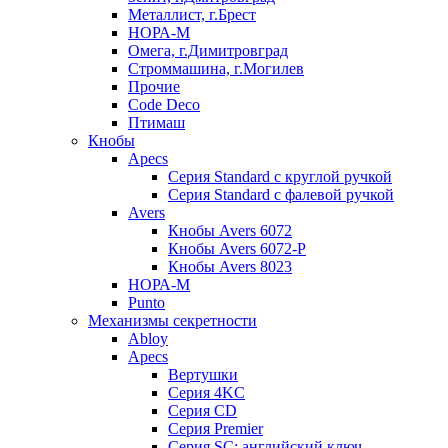
Металлист, г.Брест
НОРА-М
Омега, г.Димитровград
Строммашина, г.Могилев
Прочие
Code Deco
Птимаш
Кнобы
Apecs
Серия Standard с круглой ручкой
Серия Standard с фалевой ручкой
Avers
Кнобы Avers 6072
Кнобы Avers 6072-P
Кнобы Avers 8023
НОРА-М
Punto
Механизмы секретности
Abloy
Apecs
Вертушки
Серия 4KC
Серия CD
Серия Premier
Серия SC: английский ключ