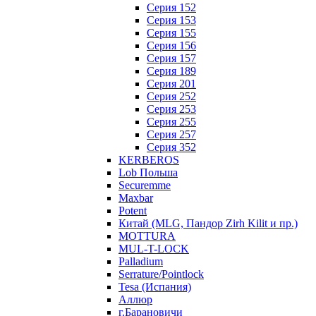
Серия 152
Серия 153
Серия 155
Серия 156
Серия 157
Серия 189
Серия 201
Серия 252
Серия 253
Серия 255
Серия 257
Серия 352
KERBEROS
Lob Польша
Securemme
Maxbar
Potent
Китай (MLG, Пандор Zirh Kilit и пр.)
MOTTURA
MUL-T-LOCK
Palladium
Serrature/Pointlock
Tesa (Испания)
Аллюр
г.Барановичи