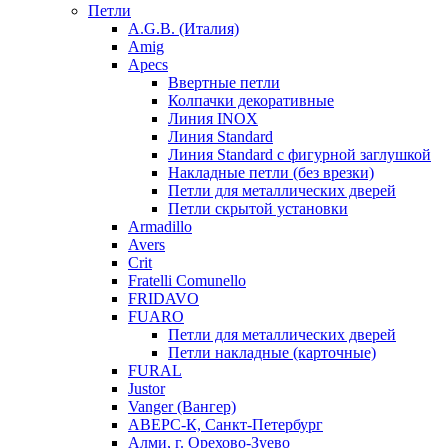
Петли
A.G.B. (Италия)
Amig
Apecs
Ввертные петли
Колпачки декоративные
Линия INOX
Линия Standard
Линия Standard с фигурной заглушкой
Накладные петли (без врезки)
Петли для металлических дверей
Петли скрытой установки
Armadillo
Avers
Crit
Fratelli Comunello
FRIDAVO
FUARO
Петли для металлических дверей
Петли накладные (карточные)
FURAL
Justor
Vanger (Вангер)
АВЕРС-К, Санкт-Петербург
Алми, г. Орехово-Зуево