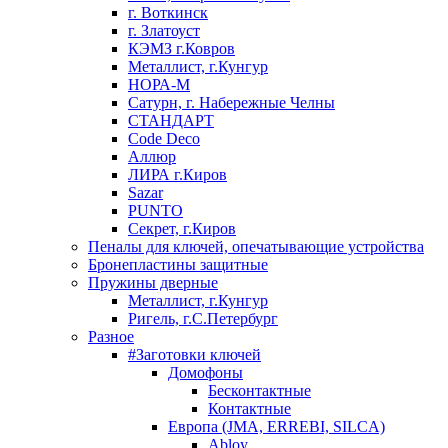
г. Воткинск
г. Златоуст
КЭМЗ г.Ковров
Металлист, г.Кунгур
НОРА-М
Сатурн, г. Набережные Челны
СТАНДАРТ
Code Deco
Аллюр
ЛИРА г.Киров
Sazar
PUNTO
Секрет, г.Киров
Пеналы для ключей, опечатывающие устройства
Бронепластины защитные
Пружины дверные
Металлист, г.Кунгур
Ригель, г.С.Петербург
Разное
#Заготовки ключей
Домофоны
Бесконтактные
Контактные
Европа (JMA, ERREBI, SILCA)
Abloy