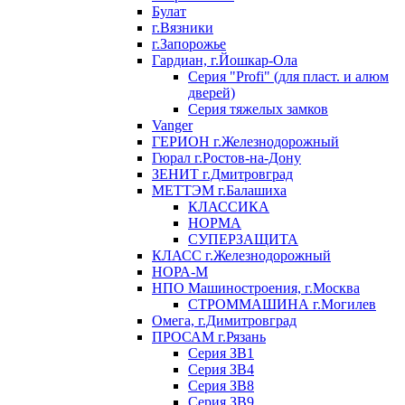
Булат
г.Вязники
г.Запорожье
Гардиан, г.Йошкар-Ола
Серия "Profi" (для пласт. и алюм
дверей)
Серия тяжелых замков
Vanger
ГЕРИОН г.Железнодорожный
Гюрал г.Ростов-на-Дону
ЗЕНИТ г.Дмитровград
МЕТТЭМ г.Балашиха
КЛАССИКА
НОРМА
СУПЕРЗАЩИТА
КЛАСС г.Железнодорожный
НОРА-М
НПО Машиностроения, г.Москва
СТРОММАШИНА г.Могилев
Омега, г.Димитровград
ПРОСАМ г.Рязань
Серия ЗВ1
Серия ЗВ4
Серия ЗВ8
Серия ЗВ9