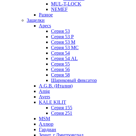
MUL-T-LOCK
NEMEF
Разное
Защелки
Apecs
Серия 53
Серия 53 P
Серия 53 М
Серия 53 МC
Серия 54
Серия 54 AL
Серия 55
Серия 56
Серия 58
Шариковый фиксатор
A.G.B. (Италия)
Amig
Avers
KALE KILIT
Серия 155
Серия 251
MSM
Аллюр
Гардиан
Зенит, г.Дмитровград