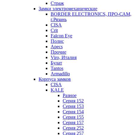
Страж
Замки электромеханические
BORDER ELECTRONICS, ПРО-САМ,
г.Рязань
CISA
Crit
Falcon Eye
Полис
Apecs
Прочие
Viro, Италия
Булат
Tantos
Armadillo
Корпуса замков
CISA
KALE
Разное
Серия 152
Серия 153
Серия 154
Серия 155
Серия 157
Серия 252
Серия 257