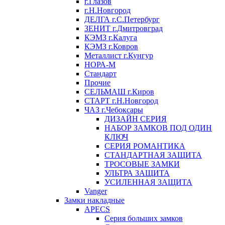
г.Глазов
г.Н.Новгород
ДЕЛГА г.С.Петербург
ЗЕНИТ г.Дмитровград
КЭМЗ г.Калуга
КЭМЗ г.Ковров
Металлист г.Кунгур
НОРА-М
Стандарт
Прочие
СЕЛЬМАШ г.Киров
СТАРТ г.Н.Новгород
ЧАЗ г.Чебоксары
ДИЗАЙН СЕРИЯ
НАБОР ЗАМКОВ ПОД ОДИН
КЛЮЧ
СЕРИЯ РОМАНТИКА
СТАНДАРТНАЯ ЗАЩИТА
ТРОСОВЫЕ ЗАМКИ
УЛЬТРА ЗАЩИТА
УСИЛЕННАЯ ЗАЩИТА
Vanger
Замки накладные
APECS
Серия больших замков