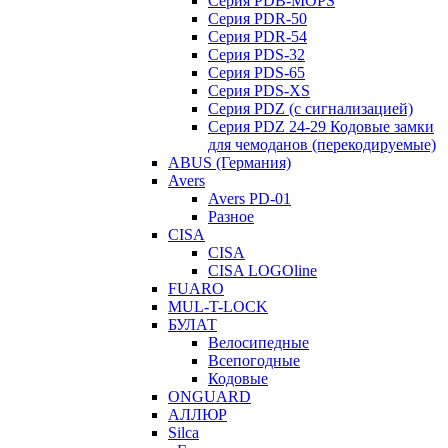
Серия PDB-MOPS
Серия PDR-50
Серия PDR-54
Серия PDS-32
Серия PDS-65
Серия PDS-XS
Серия PDZ (с сигнализацией)
Серия PDZ 24-29 Кодовые замки
для чемоданов (перекодируемые)
ABUS (Германия)
Avers
Avers PD-01
Разное
CISA
CISA
CISA LOGOline
FUARO
MUL-T-LOCK
БУЛАТ
Велосипедные
Всепогодные
Кодовые
ONGUARD
АЛЛЮР
Silca