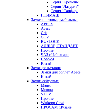
Серия "Кремень"
Серия "Лазурит"
Серия "Сапфир"
ПТИМАШ
Замки почтовые, мебельные
APECS
Avers
Crit
GTV
RUSLOCK
АЛЛЮР, СТАНДАРТ
Прочие
ЧАЗ г.Чебоксары
Нора-М
Китай
Замки рольставни
Замки для роллет Apecs
Китай
Замки сейфовые
Mauer
Mottura
STUV
Прочие
Wittkopp Cawi
ПРОСАМ г.Рязань