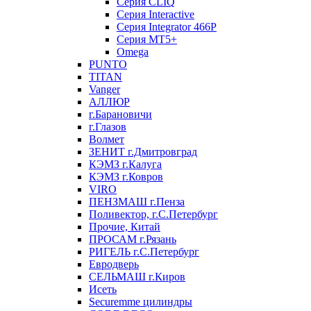
Серия CLIQ
Серия Interactive
Серия Integrator 466P
Серия MT5+
Omega
PUNTO
TITAN
Vanger
АЛЛЮР
г.Барановичи
г.Глазов
Волмет
ЗЕНИТ г.Дмитровград
КЭМЗ г.Калуга
КЭМЗ г.Ковров
VIRO
ПЕНЗМАШ г.Пенза
Поливектор, г.С.Петербург
Прочие, Китай
ПРОСАМ г.Рязань
РИГЕЛЬ г.С.Петербург
Евродверь
СЕЛЬМАШ г.Киров
Исеть
Securemme цилиндры