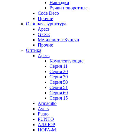
Накладки
Ручки поворотные
Code Deco
Прочие
Оконная фурнитура
Apecs
GEZE
Металлист, г.Кунгур
Прочие
Оптика
Apecs
Комплектующие
Серия 11
Серия 20
Серия 30
Серия 50
Серия 51
Серия 60
Серия 15
Armadillo
Avers
Fuaro
PUNTO
АЛЛЮР
НОРА-М