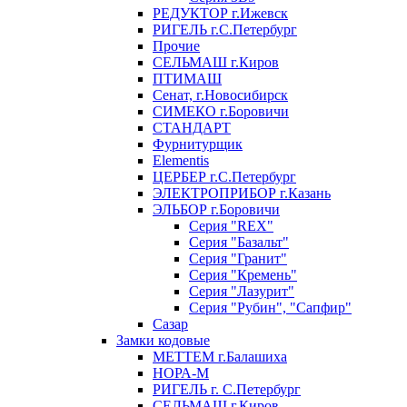
РЕДУКТОР г.Ижевск
РИГЕЛЬ г.С.Петербург
Прочие
СЕЛЬМАШ г.Киров
ПТИМАШ
Сенат, г.Новосибирск
СИМЕКО г.Боровичи
СТАНДАРТ
Фурнитурщик
Elementis
ЦЕРБЕР г.С.Петербург
ЭЛЕКТРОПРИБОР г.Казань
ЭЛЬБОР г.Боровичи
Серия "REX"
Серия "Базальт"
Серия "Гранит"
Серия "Кремень"
Серия "Лазурит"
Серия "Рубин", "Сапфир"
Сазар
Замки кодовые
МЕТТЕМ г.Балашиха
НОРА-М
РИГЕЛЬ г. С.Петербург
СЕЛЬМАШ г.Киров