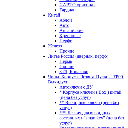
# АВТО оригинал
Гардиан
Китай
Аблой
Авто
Английские
Крестовые
Перфо
Железо
Прочие
Литье Россия (дверняк, перфо)
Пермь
Прочие
ЗТЛ, Конаково
Чипы. Корпуса. Лезвия. Пульты. TP00.
Выкидухи
Автоключи с ДУ
* Корпуса ключей ( Box ) китай
(цена без услуг)
** Выкидные ключи (цена без
услуг)
*** Лезвия для выкидных,
составных и"smart key" (цена без
услуг)