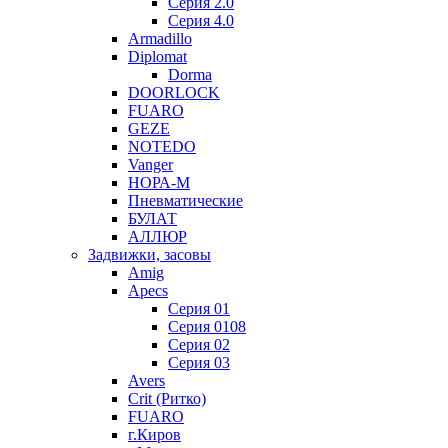
Серия 2.0
Серия 4.0
Armadillo
Diplomat
Dorma
DOORLOCK
FUARO
GEZE
NOTEDO
Vanger
НОРА-М
Пневматические
БУЛАТ
АЛЛЮР
Задвижки, засовы
Amig
Apecs
Серия 01
Серия 0108
Серия 02
Серия 03
Avers
Crit (Ритко)
FUARO
г.Киров