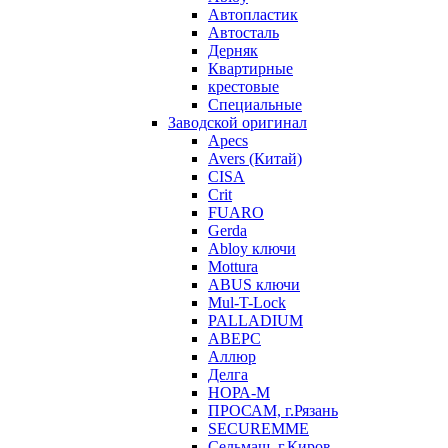
Автопластик
Автосталь
Дерняк
Квартирные
крестовые
Специальные
Заводской оригинал
Apecs
Avers (Китай)
CISA
Crit
FUARO
Gerda
Abloy ключи
Mottura
ABUS ключи
Mul-T-Lock
PALLADIUM
АВЕРС
Аллюр
Делга
НОРА-М
ПРОСАМ, г.Рязань
SECUREMME
Сельмаш, г.Киров