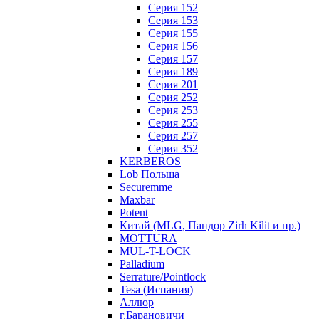
Серия 152
Серия 153
Серия 155
Серия 156
Серия 157
Серия 189
Серия 201
Серия 252
Серия 253
Серия 255
Серия 257
Серия 352
KERBEROS
Lob Польша
Securemme
Maxbar
Potent
Китай (MLG, Пандор Zirh Kilit и пр.)
MOTTURA
MUL-T-LOCK
Palladium
Serrature/Pointlock
Tesa (Испания)
Аллюр
г.Барановичи