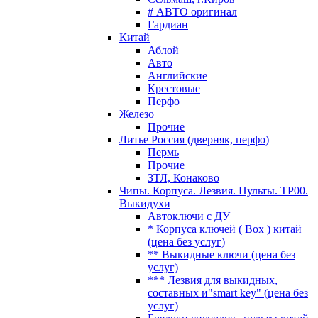
# АВТО оригинал
Гардиан
Китай
Аблой
Авто
Английские
Крестовые
Перфо
Железо
Прочие
Литье Россия (дверняк, перфо)
Пермь
Прочие
ЗТЛ, Конаково
Чипы. Корпуса. Лезвия. Пульты. TP00.
Выкидухи
Автоключи с ДУ
* Корпуса ключей ( Box ) китай
(цена без услуг)
** Выкидные ключи (цена без
услуг)
*** Лезвия для выкидных,
составных и"smart key" (цена без
услуг)