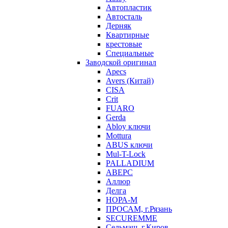
Автопластик
Автосталь
Дерняк
Квартирные
крестовые
Специальные
Заводской оригинал
Apecs
Avers (Китай)
CISA
Crit
FUARO
Gerda
Abloy ключи
Mottura
ABUS ключи
Mul-T-Lock
PALLADIUM
АВЕРС
Аллюр
Делга
НОРА-М
ПРОСАМ, г.Рязань
SECUREMME
Сельмаш, г.Киров