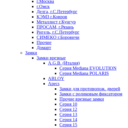
г.Москва
г.Омск
Делга, г.С.Петербург
КЭМЗ г.Ковров
Металлист г.Кунгур
ПРОСАМ, г.Рязань
Ригель, г.С.Петербург
СИМЕКО г.Боровичи
Прочие
Домарт
Замки
Замки врезные
A.G.B. (Италия)
Серия Mediana EVOLUTION
Серия Mediana POLARIS
ABLOY
Apecs
Замки для противопож. дверей
Замки с роликовым фиксатором
Прочие врезные замки
Серия 10
Серия 12
Серия 13
Серия 14
Серия 15