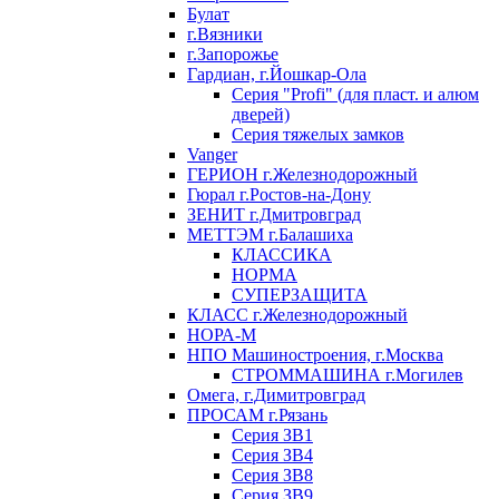
Булат
г.Вязники
г.Запорожье
Гардиан, г.Йошкар-Ола
Серия "Profi" (для пласт. и алюм
дверей)
Серия тяжелых замков
Vanger
ГЕРИОН г.Железнодорожный
Гюрал г.Ростов-на-Дону
ЗЕНИТ г.Дмитровград
МЕТТЭМ г.Балашиха
КЛАССИКА
НОРМА
СУПЕРЗАЩИТА
КЛАСС г.Железнодорожный
НОРА-М
НПО Машиностроения, г.Москва
СТРОММАШИНА г.Могилев
Омега, г.Димитровград
ПРОСАМ г.Рязань
Серия ЗВ1
Серия ЗВ4
Серия ЗВ8
Серия ЗВ9