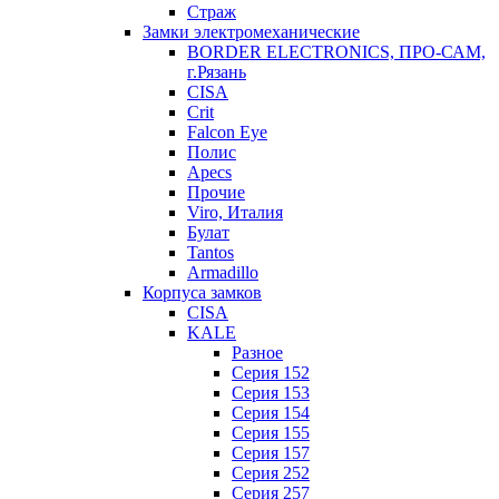
Страж
Замки электромеханические
BORDER ELECTRONICS, ПРО-САМ,
г.Рязань
CISA
Crit
Falcon Eye
Полис
Apecs
Прочие
Viro, Италия
Булат
Tantos
Armadillo
Корпуса замков
CISA
KALE
Разное
Серия 152
Серия 153
Серия 154
Серия 155
Серия 157
Серия 252
Серия 257