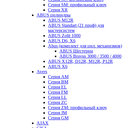
Серия SM: профильный ключ
Серия XR
ABUS цилиндры
ABUS M12R
ABUS Standart (21 проф) для
мастерсистем
ABUS Zolit 1000
ABUS D6, X6
Abus (комплект для цил. механизмов)
ABUS Шестерни
ABUS Bravus 3000 / 3500 / 4000
ABUS X12R, D12R, M12R, P12R
ABUS X6
Avers
Серия AM
Серия BM
Серия EL
Серия FM
Серия LL
Серия ZC
Серия ZM: профильный ключ
Серия JM
Серия GM
AJAX