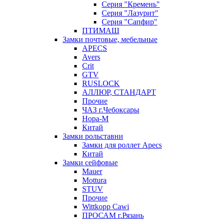
Серия "Кремень"
Серия "Лазурит"
Серия "Сапфир"
ПТИМАШ
Замки почтовые, мебельные
APECS
Avers
Crit
GTV
RUSLOCK
АЛЛЮР, СТАНДАРТ
Прочие
ЧАЗ г.Чебоксары
Нора-М
Китай
Замки рольставни
Замки для роллет Apecs
Китай
Замки сейфовые
Mauer
Mottura
STUV
Прочие
Wittkopp Cawi
ПРОСАМ г.Рязань