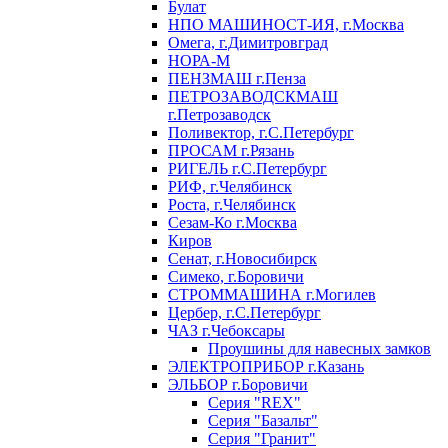
Булат
НПО МАШИНОСТ-ИЯ, г.Москва
Омега, г.Димитровград
НОРА-М
ПЕНЗМАШ г.Пенза
ПЕТРОЗАВОДСКМАШ
г.Петрозаводск
Поливектор, г.С.Петербург
ПРОСАМ г.Рязань
РИГЕЛЬ г.С.Петербург
РИФ, г.Челябинск
Роста, г.Челябинск
Сезам-Ко г.Москва
Киров
Сенат, г.Новосибирск
Симеко, г.Боровичи
СТРОММАШИНА г.Могилев
Цербер, г.С.Петербург
ЧАЗ г.Чебоксары
Проушины для навесных замков
ЭЛЕКТРОПРИБОР г.Казань
ЭЛЬБОР г.Боровичи
Серия "REX"
Серия "Базальт"
Серия "Гранит"