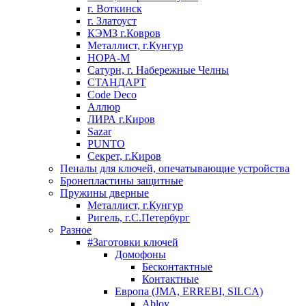
г. Воткинск
г. Златоуст
КЭМЗ г.Ковров
Металлист, г.Кунгур
НОРА-М
Сатурн, г. Набережные Челны
СТАНДАРТ
Code Deco
Аллюр
ЛИРА г.Киров
Sazar
PUNTO
Секрет, г.Киров
Пеналы для ключей, опечатывающие устройства
Бронепластины защитные
Пружины дверные
Металлист, г.Кунгур
Ригель, г.С.Петербург
Разное
#Заготовки ключей
Домофоны
Бесконтактные
Контактные
Европа (JMA, ERREBI, SILCA)
Abloy