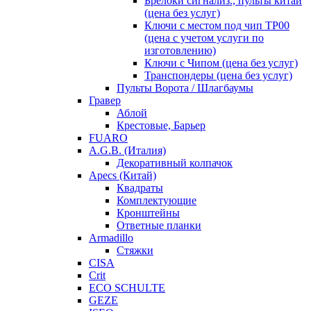
Брелоки сигнализ., пульты китай
(цена без услуг)
Ключи с местом под чип TP00
(цена с учетом услуги по
изготовлению)
Ключи с Чипом (цена без услуг)
Транспондеры (цена без услуг)
Пульты Ворота / Шлагбаумы
Гравер
Аблой
Крестовые, Барьер
FUARO
A.G.B. (Италия)
Декоративный колпачок
Apecs (Китай)
Квадраты
Комплектующие
Кронштейны
Ответные планки
Armadillo
Стяжки
CISA
Crit
ECO SCHULTE
GEZE