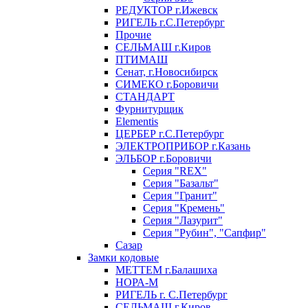
РЕДУКТОР г.Ижевск
РИГЕЛЬ г.С.Петербург
Прочие
СЕЛЬМАШ г.Киров
ПТИМАШ
Сенат, г.Новосибирск
СИМЕКО г.Боровичи
СТАНДАРТ
Фурнитурщик
Elementis
ЦЕРБЕР г.С.Петербург
ЭЛЕКТРОПРИБОР г.Казань
ЭЛЬБОР г.Боровичи
Серия "REX"
Серия "Базальт"
Серия "Гранит"
Серия "Кремень"
Серия "Лазурит"
Серия "Рубин", "Сапфир"
Сазар
Замки кодовые
МЕТТЕМ г.Балашиха
НОРА-М
РИГЕЛЬ г. С.Петербург
СЕЛЬМАШ г.Киров