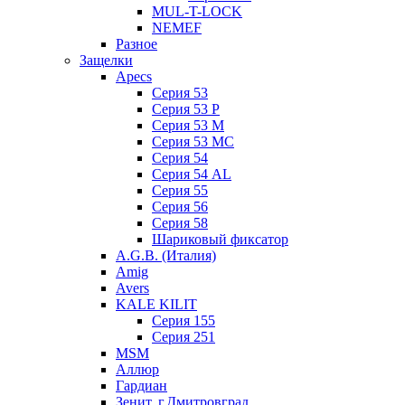
MUL-T-LOCK
NEMEF
Разное
Защелки
Apecs
Серия 53
Серия 53 P
Серия 53 М
Серия 53 МC
Серия 54
Серия 54 AL
Серия 55
Серия 56
Серия 58
Шариковый фиксатор
A.G.B. (Италия)
Amig
Avers
KALE KILIT
Серия 155
Серия 251
MSM
Аллюр
Гардиан
Зенит, г.Дмитровград