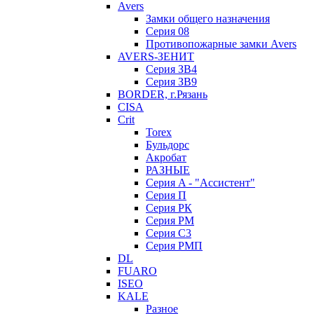
Avers
Замки общего назначения
Серия 08
Противопожарные замки Avers
AVERS-ЗЕНИТ
Серия ЗВ4
Серия ЗВ9
BORDER, г.Рязань
CISA
Crit
Torex
Бульдорс
Акробат
РАЗНЫЕ
Серия A - "Ассистент"
Серия П
Серия РК
Серия РМ
Серия С3
Серия РМП
DL
FUARO
ISEO
KALE
Разное