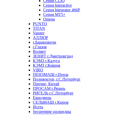
Серия CLIQ
Серия Interactive
Серия Integrator 466P
Серия MT5+
Omega
PUNTO
TITAN
Vanger
АЛЛЮР
г.Барановичи
г.Глазов
Волмет
ЗЕНИТ г.Дмитровград
КЭМЗ г.Калуга
КЭМЗ г.Ковров
VIRO
ПЕНЗМАШ г.Пенза
Поливектор, г.С.Петербург
Прочие, Китай
ПРОСАМ г.Рязань
РИГЕЛЬ г.С.Петербург
Евродверь
СЕЛЬМАШ г.Киров
Исеть
Securemme цилиндры