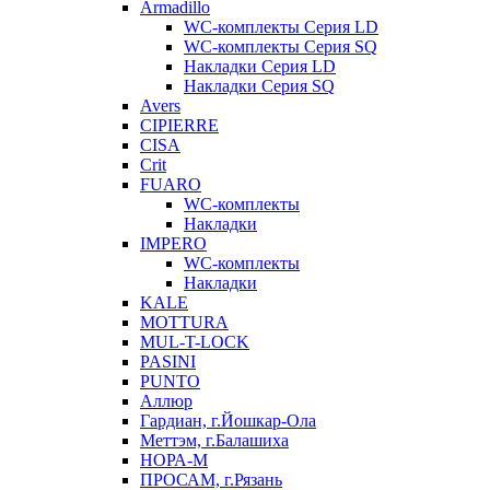
Armadillo
WC-комплекты Серия LD
WC-комплекты Серия SQ
Накладки Серия LD
Накладки Серия SQ
Avers
CIPIERRE
CISA
Crit
FUARO
WC-комплекты
Накладки
IMPERO
WC-комплекты
Накладки
KALE
MOTTURA
MUL-T-LOCK
PASINI
PUNTO
Аллюр
Гардиан, г.Йошкар-Ола
Меттэм, г.Балашиха
НОРА-М
ПРОСАМ, г.Рязань