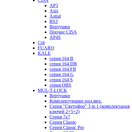
CISA
AP3
Asix
Astral
RS3
Вертушки
Прочие CISA
AP4S
Crit
FUARO
KALE
серия 164 B
серия 164 DB
серия 164 FB
серия 164 G
серия 164 S
серия OBS
MUL-T-LOCK
Вертушки
Комплектующие цил.мех.
Серия "Светофор" 3 in 1 (комплектация
ключей 2+5+2)
Серия 7х7
Серия Classic
Серия Classic Pro