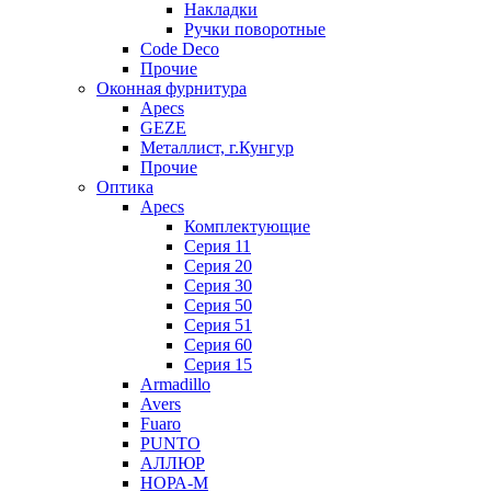
Накладки
Ручки поворотные
Code Deco
Прочие
Оконная фурнитура
Apecs
GEZE
Металлист, г.Кунгур
Прочие
Оптика
Apecs
Комплектующие
Серия 11
Серия 20
Серия 30
Серия 50
Серия 51
Серия 60
Серия 15
Armadillo
Avers
Fuaro
PUNTO
АЛЛЮР
НОРА-М