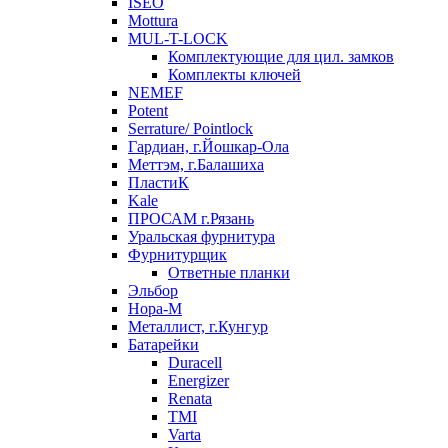
ISEO
Mottura
MUL-T-LOCK
Комплектующие для цил. замков
Комплекты ключей
NEMEF
Potent
Serrature/ Pointlock
Гардиан, г.Йошкар-Ола
Меттэм, г.Балашиха
ПластиК
Kale
ПРОСАМ г.Рязань
Уральская фурнитура
Фурнитурщик
Ответные планки
Эльбор
Нора-М
Металлист, г.Кунгур
Батарейки
Duracell
Energizer
Renata
TMI
Varta