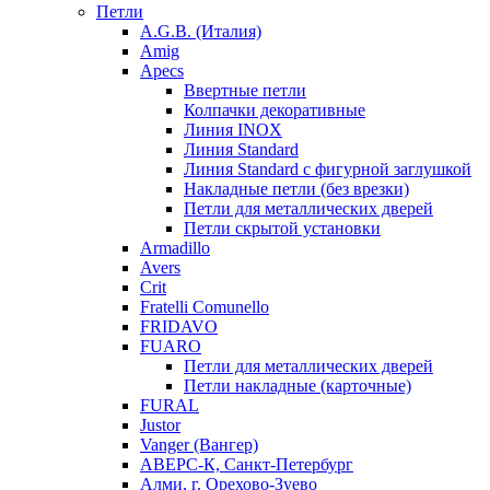
Петли
A.G.B. (Италия)
Amig
Apecs
Ввертные петли
Колпачки декоративные
Линия INOX
Линия Standard
Линия Standard с фигурной заглушкой
Накладные петли (без врезки)
Петли для металлических дверей
Петли скрытой установки
Armadillo
Avers
Crit
Fratelli Comunello
FRIDAVO
FUARO
Петли для металлических дверей
Петли накладные (карточные)
FURAL
Justor
Vanger (Вангер)
АВЕРС-К, Санкт-Петербург
Алми, г. Орехово-Зуево