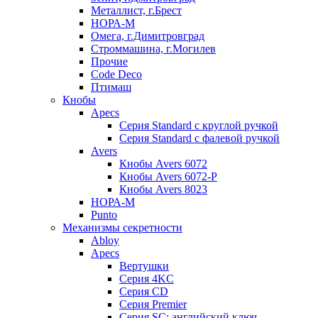
Металлист, г.Брест
НОРА-М
Омега, г.Димитровград
Строммашина, г.Могилев
Прочие
Code Deco
Птимаш
Кнобы
Apecs
Серия Standard с круглой ручкой
Серия Standard с фалевой ручкой
Avers
Кнобы Avers 6072
Кнобы Avers 6072-P
Кнобы Avers 8023
НОРА-М
Punto
Механизмы секретности
Abloy
Apecs
Вертушки
Серия 4KC
Серия CD
Серия Premier
Серия SC: английский ключ