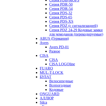
Серия PDB-MOPS
Серия PDR-50
Серия PDR-54
Серия PDS-32
Серия PDS-65
Серия PDS-XS
Серия PDZ (с сигнализацией)
Серия PDZ 24-29 Кодовые замки
для чемоданов (перекодируемые)
ABUS (Германия)
Avers
Avers PD-01
Разное
CISA
CISA
CISA LOGOline
FUARO
MUL-T-LOCK
БУЛАТ
Велосипедные
Всепогодные
Кодовые
ONGUARD
АЛЛЮР
Silca