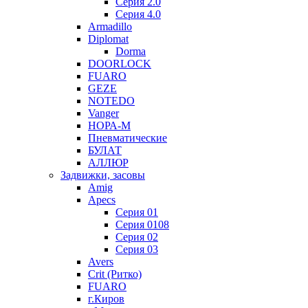
Серия 2.0
Серия 4.0
Armadillo
Diplomat
Dorma
DOORLOCK
FUARO
GEZE
NOTEDO
Vanger
НОРА-М
Пневматические
БУЛАТ
АЛЛЮР
Задвижки, засовы
Amig
Apecs
Серия 01
Серия 0108
Серия 02
Серия 03
Avers
Crit (Ритко)
FUARO
г.Киров