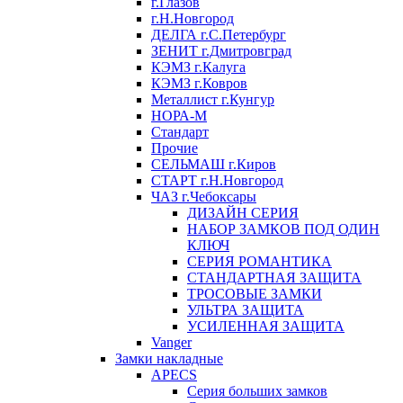
г.Глазов
г.Н.Новгород
ДЕЛГА г.С.Петербург
ЗЕНИТ г.Дмитровград
КЭМЗ г.Калуга
КЭМЗ г.Ковров
Металлист г.Кунгур
НОРА-М
Стандарт
Прочие
СЕЛЬМАШ г.Киров
СТАРТ г.Н.Новгород
ЧАЗ г.Чебоксары
ДИЗАЙН СЕРИЯ
НАБОР ЗАМКОВ ПОД ОДИН
КЛЮЧ
СЕРИЯ РОМАНТИКА
СТАНДАРТНАЯ ЗАЩИТА
ТРОСОВЫЕ ЗАМКИ
УЛЬТРА ЗАЩИТА
УСИЛЕННАЯ ЗАЩИТА
Vanger
Замки накладные
APECS
Серия больших замков