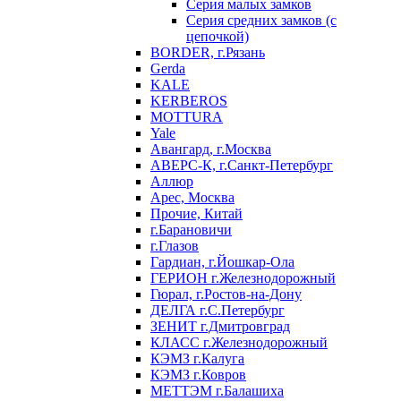
Серия малых замков
Серия средних замков (с
цепочкой)
BORDER, г.Рязань
Gerda
KALE
KERBEROS
MOTTURA
Yale
Авангард, г.Москва
АВЕРС-К, г.Санкт-Петербург
Аллюр
Арес, Москва
Прочие, Китай
г.Барановичи
г.Глазов
Гардиан, г.Йошкар-Ола
ГЕРИОН г.Железнодорожный
Гюрал, г.Ростов-на-Дону
ДЕЛГА г.С.Петербург
ЗЕНИТ г.Дмитровград
КЛАСС г.Железнодорожный
КЭМЗ г.Калуга
КЭМЗ г.Ковров
МЕТТЭМ г.Балашиха