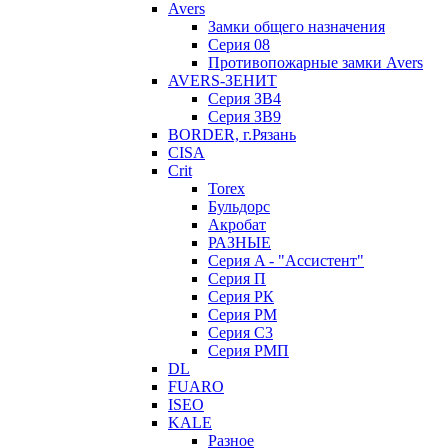
Avers
Замки общего назначения
Серия 08
Противопожарные замки Avers
AVERS-ЗЕНИТ
Серия ЗВ4
Серия ЗВ9
BORDER, г.Рязань
CISA
Crit
Torex
Бульдорс
Акробат
РАЗНЫЕ
Серия A - "Ассистент"
Серия П
Серия РК
Серия РМ
Серия С3
Серия РМП
DL
FUARO
ISEO
KALE
Разное