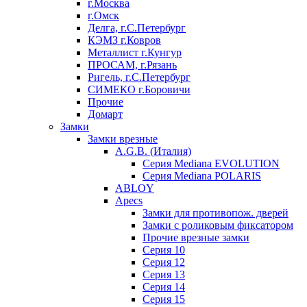
г.Москва
г.Омск
Делга, г.С.Петербург
КЭМЗ г.Ковров
Металлист г.Кунгур
ПРОСАМ, г.Рязань
Ригель, г.С.Петербург
СИМЕКО г.Боровичи
Прочие
Домарт
Замки
Замки врезные
A.G.B. (Италия)
Серия Mediana EVOLUTION
Серия Mediana POLARIS
ABLOY
Apecs
Замки для противопож. дверей
Замки с роликовым фиксатором
Прочие врезные замки
Серия 10
Серия 12
Серия 13
Серия 14
Серия 15