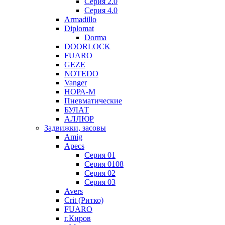
Серия 2.0
Серия 4.0
Armadillo
Diplomat
Dorma
DOORLOCK
FUARO
GEZE
NOTEDO
Vanger
НОРА-М
Пневматические
БУЛАТ
АЛЛЮР
Задвижки, засовы
Amig
Apecs
Серия 01
Серия 0108
Серия 02
Серия 03
Avers
Crit (Ритко)
FUARO
г.Киров