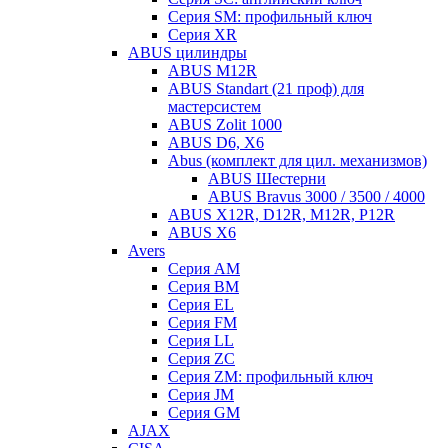
Серия SM: профильный ключ
Серия XR
ABUS цилиндры
ABUS M12R
ABUS Standart (21 проф) для
мастерсистем
ABUS Zolit 1000
ABUS D6, X6
Abus (комплект для цил. механизмов)
ABUS Шестерни
ABUS Bravus 3000 / 3500 / 4000
ABUS X12R, D12R, M12R, P12R
ABUS X6
Avers
Серия AM
Серия BM
Серия EL
Серия FM
Серия LL
Серия ZC
Серия ZM: профильный ключ
Серия JM
Серия GM
AJAX