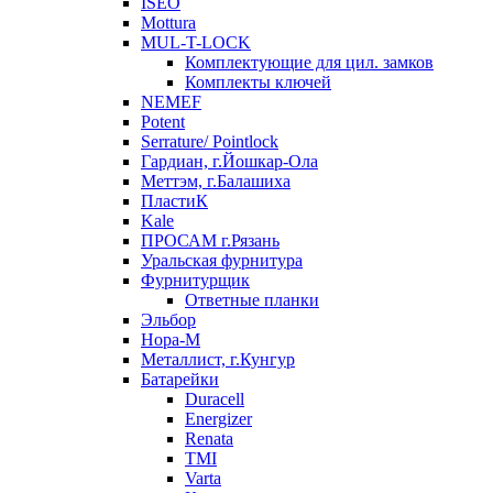
ISEO
Mottura
MUL-T-LOCK
Комплектующие для цил. замков
Комплекты ключей
NEMEF
Potent
Serrature/ Pointlock
Гардиан, г.Йошкар-Ола
Меттэм, г.Балашиха
ПластиК
Kale
ПРОСАМ г.Рязань
Уральская фурнитура
Фурнитурщик
Ответные планки
Эльбор
Нора-М
Металлист, г.Кунгур
Батарейки
Duracell
Energizer
Renata
TMI
Varta