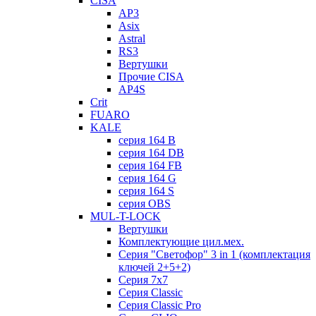
CISA
AP3
Asix
Astral
RS3
Вертушки
Прочие CISA
AP4S
Crit
FUARO
KALE
серия 164 B
серия 164 DB
серия 164 FB
серия 164 G
серия 164 S
серия OBS
MUL-T-LOCK
Вертушки
Комплектующие цил.мех.
Серия "Светофор" 3 in 1 (комплектация
ключей 2+5+2)
Серия 7х7
Серия Classic
Серия Classic Pro