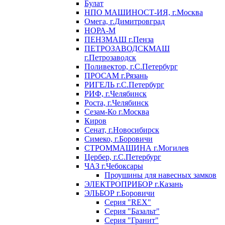
Булат
НПО МАШИНОСТ-ИЯ, г.Москва
Омега, г.Димитровград
НОРА-М
ПЕНЗМАШ г.Пенза
ПЕТРОЗАВОДСКМАШ
г.Петрозаводск
Поливектор, г.С.Петербург
ПРОСАМ г.Рязань
РИГЕЛЬ г.С.Петербург
РИФ, г.Челябинск
Роста, г.Челябинск
Сезам-Ко г.Москва
Киров
Сенат, г.Новосибирск
Симеко, г.Боровичи
СТРОММАШИНА г.Могилев
Цербер, г.С.Петербург
ЧАЗ г.Чебоксары
Проушины для навесных замков
ЭЛЕКТРОПРИБОР г.Казань
ЭЛЬБОР г.Боровичи
Серия "REX"
Серия "Базальт"
Серия "Гранит"