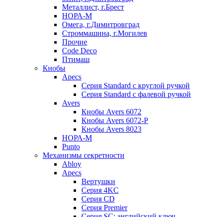
Металлист, г.Брест
НОРА-М
Омега, г.Димитровград
Строммашина, г.Могилев
Прочие
Code Deco
Птимаш
Кнобы
Apecs
Серия Standard с круглой ручкой
Серия Standard с фалевой ручкой
Avers
Кнобы Avers 6072
Кнобы Avers 6072-P
Кнобы Avers 8023
НОРА-М
Punto
Механизмы секретности
Abloy
Apecs
Вертушки
Серия 4KC
Серия CD
Серия Premier
Серия SC: английский ключ