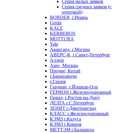
Серия малых замков
Серия средних замков (с
цепочкой)
BORDER, г.Рязань
Gerda
KALE
KERBEROS
MOTTURA
Yale
Авангард, г.Москва
АВЕРС-К, г.Санкт-Петербург
Аллюр
Арес, Москва
Прочие, Китай
г.Барановичи
г.Глазов
Гардиан, г.Йошкар-Ола
ГЕРИОН г.Железнодорожный
Гюрал, г.Ростов-на-Дону
ДЕЛГА г.С.Петербург
ЗЕНИТ г.Дмитровград
КЛАСС г.Железнодорожный
КЭМЗ г.Калуга
КЭМЗ г.Ковров
МЕТТЭМ г.Балашиха