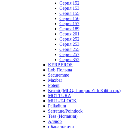
Серия 152
Серия 153
Серия 155
Серия 156
Серия 157
Серия 189
Серия 201
Серия 252
Серия 253
Серия 255
Серия 257
Серия 352
KERBEROS
Lob Польша
Securemme
Maxbar
Potent
Китай (MLG, Пандор Zirh Kilit и пр.)
MOTTURA
MUL-T-LOCK
Palladium
Serrature/Pointlock
Tesa (Испания)
Аллюр
г.Барановичи