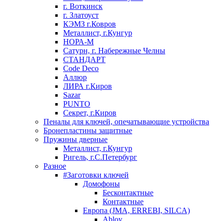
г. Воткинск
г. Златоуст
КЭМЗ г.Ковров
Металлист, г.Кунгур
НОРА-М
Сатурн, г. Набережные Челны
СТАНДАРТ
Code Deco
Аллюр
ЛИРА г.Киров
Sazar
PUNTO
Секрет, г.Киров
Пеналы для ключей, опечатывающие устройства
Бронепластины защитные
Пружины дверные
Металлист, г.Кунгур
Ригель, г.С.Петербург
Разное
#Заготовки ключей
Домофоны
Бесконтактные
Контактные
Европа (JMA, ERREBI, SILCA)
Abloy