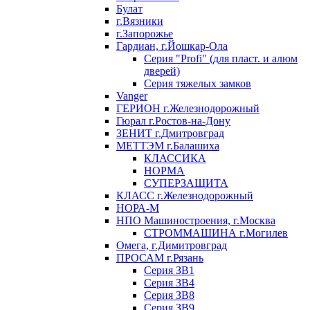
Булат
г.Вязники
г.Запорожье
Гардиан, г.Йошкар-Ола
Серия "Profi" (для пласт. и алюм
дверей)
Серия тяжелых замков
Vanger
ГЕРИОН г.Железнодорожный
Гюрал г.Ростов-на-Дону
ЗЕНИТ г.Дмитровград
МЕТТЭМ г.Балашиха
КЛАССИКА
НОРМА
СУПЕРЗАЩИТА
КЛАСС г.Железнодорожный
НОРА-М
НПО Машиностроения, г.Москва
СТРОММАШИНА г.Могилев
Омега, г.Димитровград
ПРОСАМ г.Рязань
Серия ЗВ1
Серия ЗВ4
Серия ЗВ8
Серия ЗВ9