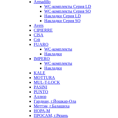
Armadillo
WC-комплекты Серия LD
WC-комплекты Серия SQ
Накладки Серия LD
Накладки Серия SQ
Avers
CIPIERRE
CISA
Crit
FUARO
WC-комплекты
Накладки
IMPERO
WC-комплекты
Накладки
KALE
MOTTURA
MUL-T-LOCK
PASINI
PUNTO
Аллюр
Гардиан, г.Йошкар-Ола
Меттэм, г.Балашиха
НОРА-М
ПРОСАМ, г.Рязань