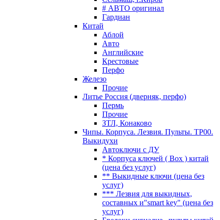
# АВТО оригинал
Гардиан
Китай
Аблой
Авто
Английские
Крестовые
Перфо
Железо
Прочие
Литье Россия (дверняк, перфо)
Пермь
Прочие
ЗТЛ, Конаково
Чипы. Корпуса. Лезвия. Пульты. TP00.
Выкидухи
Автоключи с ДУ
* Корпуса ключей ( Box ) китай
(цена без услуг)
** Выкидные ключи (цена без
услуг)
*** Лезвия для выкидных,
составных и"smart key" (цена без
услуг)