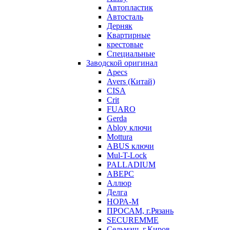
Автопластик
Автосталь
Дерняк
Квартирные
крестовые
Специальные
Заводской оригинал
Apecs
Avers (Китай)
CISA
Crit
FUARO
Gerda
Abloy ключи
Mottura
ABUS ключи
Mul-T-Lock
PALLADIUM
АВЕРС
Аллюр
Делга
НОРА-М
ПРОСАМ, г.Рязань
SECUREMME
Сельмаш, г.Киров