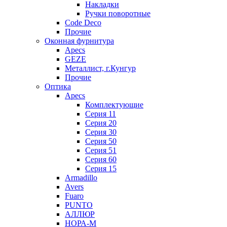
Накладки
Ручки поворотные
Code Deco
Прочие
Оконная фурнитура
Apecs
GEZE
Металлист, г.Кунгур
Прочие
Оптика
Apecs
Комплектующие
Серия 11
Серия 20
Серия 30
Серия 50
Серия 51
Серия 60
Серия 15
Armadillo
Avers
Fuaro
PUNTO
АЛЛЮР
НОРА-М