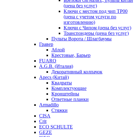
Брелоки сигнализ., пульты китай
(цена без услуг)
Ключи с местом под чип TP00
(цена с учетом услуги по
изготовлению)
Ключи с Чипом (цена без услуг)
Транспондеры (цена без услуг)
Пульты Ворота / Шлагбаумы
Гравер
Аблой
Крестовые, Барьер
FUARO
A.G.B. (Италия)
Декоративный колпачок
Apecs (Китай)
Квадраты
Комплектующие
Кронштейны
Ответные планки
Armadillo
Стяжки
CISA
Crit
ECO SCHULTE
GEZE