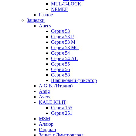
MUL-T-LOCK
NEMEF
Разное
Защелки
Apecs
Серия 53
Серия 53 P
Серия 53 М
Серия 53 МC
Серия 54
Серия 54 AL
Серия 55
Серия 56
Серия 58
Шариковый фиксатор
A.G.B. (Италия)
Amig
Avers
KALE KILIT
Серия 155
Серия 251
MSM
Аллюр
Гардиан
Зенит, г.Дмитровград