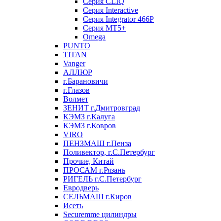
Серия CLIQ
Серия Interactive
Серия Integrator 466P
Серия MT5+
Omega
PUNTO
TITAN
Vanger
АЛЛЮР
г.Барановичи
г.Глазов
Волмет
ЗЕНИТ г.Дмитровград
КЭМЗ г.Калуга
КЭМЗ г.Ковров
VIRO
ПЕНЗМАШ г.Пенза
Поливектор, г.С.Петербург
Прочие, Китай
ПРОСАМ г.Рязань
РИГЕЛЬ г.С.Петербург
Евродверь
СЕЛЬМАШ г.Киров
Исеть
Securemme цилиндры