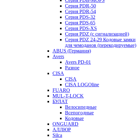
Серия PDB-MOPS
Серия PDR-50
Серия PDR-54
Серия PDS-32
Серия PDS-65
Серия PDS-XS
Серия PDZ (с сигнализацией)
Серия PDZ 24-29 Кодовые замки
для чемоданов (перекодируемые)
ABUS (Германия)
Avers
Avers PD-01
Разное
CISA
CISA
CISA LOGOline
FUARO
MUL-T-LOCK
БУЛАТ
Велосипедные
Всепогодные
Кодовые
ONGUARD
АЛЛЮР
Silca