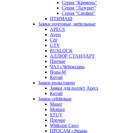
Серия "Кремень"
Серия "Лазурит"
Серия "Сапфир"
ПТИМАШ
Замки почтовые, мебельные
APECS
Avers
Crit
GTV
RUSLOCK
АЛЛЮР, СТАНДАРТ
Прочие
ЧАЗ г.Чебоксары
Нора-М
Китай
Замки рольставни
Замки для роллет Apecs
Китай
Замки сейфовые
Mauer
Mottura
STUV
Прочие
Wittkopp Cawi
ПРОСАМ г.Рязань