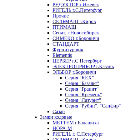
РЕДУКТОР г.Ижевск
РИГЕЛЬ г.С.Петербург
Прочие
СЕЛЬМАШ г.Киров
ПТИМАШ
Сенат, г.Новосибирск
СИМЕКО г.Боровичи
СТАНДАРТ
Фурнитурщик
Elementis
ЦЕРБЕР г.С.Петербург
ЭЛЕКТРОПРИБОР г.Казань
ЭЛЬБОР г.Боровичи
Серия "REX"
Серия "Базальт"
Серия "Гранит"
Серия "Кремень"
Серия "Лазурит"
Серия "Рубин", "Сапфир"
Сазар
Замки кодовые
МЕТТЕМ г.Балашиха
НОРА-М
РИГЕЛЬ г. С.Петербург
СЕЛЬМАШ г.Киров