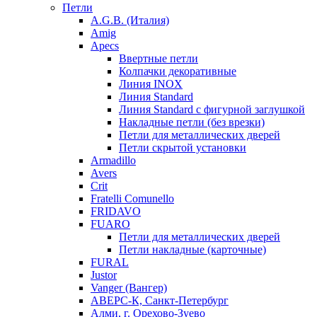
Петли
A.G.B. (Италия)
Amig
Apecs
Ввертные петли
Колпачки декоративные
Линия INOX
Линия Standard
Линия Standard с фигурной заглушкой
Накладные петли (без врезки)
Петли для металлических дверей
Петли скрытой установки
Armadillo
Avers
Crit
Fratelli Comunello
FRIDAVO
FUARO
Петли для металлических дверей
Петли накладные (карточные)
FURAL
Justor
Vanger (Вангер)
АВЕРС-К, Санкт-Петербург
Алми, г. Орехово-Зуево