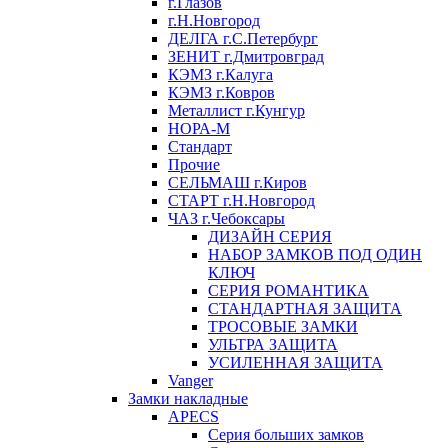
г.Глазов
г.Н.Новгород
ДЕЛГА г.С.Петербург
ЗЕНИТ г.Дмитровград
КЭМЗ г.Калуга
КЭМЗ г.Ковров
Металлист г.Кунгур
НОРА-М
Стандарт
Прочие
СЕЛЬМАШ г.Киров
СТАРТ г.Н.Новгород
ЧАЗ г.Чебоксары
ДИЗАЙН СЕРИЯ
НАБОР ЗАМКОВ ПОД ОДИН
КЛЮЧ
СЕРИЯ РОМАНТИКА
СТАНДАРТНАЯ ЗАЩИТА
ТРОСОВЫЕ ЗАМКИ
УЛЬТРА ЗАЩИТА
УСИЛЕННАЯ ЗАЩИТА
Vanger
Замки накладные
APECS
Серия больших замков