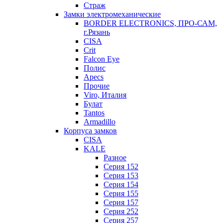
Страж
Замки электромеханические
BORDER ELECTRONICS, ПРО-САМ,
г.Рязань
CISA
Crit
Falcon Eye
Полис
Apecs
Прочие
Viro, Италия
Булат
Tantos
Armadillo
Корпуса замков
CISA
KALE
Разное
Серия 152
Серия 153
Серия 154
Серия 155
Серия 157
Серия 252
Серия 257