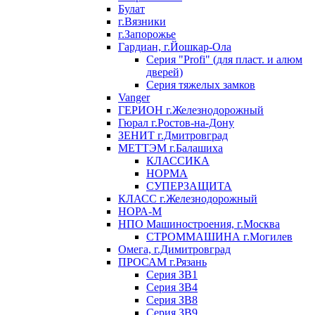
Булат
г.Вязники
г.Запорожье
Гардиан, г.Йошкар-Ола
Серия "Profi" (для пласт. и алюм
дверей)
Серия тяжелых замков
Vanger
ГЕРИОН г.Железнодорожный
Гюрал г.Ростов-на-Дону
ЗЕНИТ г.Дмитровград
МЕТТЭМ г.Балашиха
КЛАССИКА
НОРМА
СУПЕРЗАЩИТА
КЛАСС г.Железнодорожный
НОРА-М
НПО Машиностроения, г.Москва
СТРОММАШИНА г.Могилев
Омега, г.Димитровград
ПРОСАМ г.Рязань
Серия ЗВ1
Серия ЗВ4
Серия ЗВ8
Серия ЗВ9