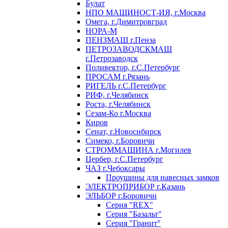
Булат
НПО МАШИНОСТ-ИЯ, г.Москва
Омега, г.Димитровград
НОРА-М
ПЕНЗМАШ г.Пенза
ПЕТРОЗАВОДСКМАШ
г.Петрозаводск
Поливектор, г.С.Петербург
ПРОСАМ г.Рязань
РИГЕЛЬ г.С.Петербург
РИФ, г.Челябинск
Роста, г.Челябинск
Сезам-Ко г.Москва
Киров
Сенат, г.Новосибирск
Симеко, г.Боровичи
СТРОММАШИНА г.Могилев
Цербер, г.С.Петербург
ЧАЗ г.Чебоксары
Проушины для навесных замков
ЭЛЕКТРОПРИБОР г.Казань
ЭЛЬБОР г.Боровичи
Серия "REX"
Серия "Базальт"
Серия "Гранит"