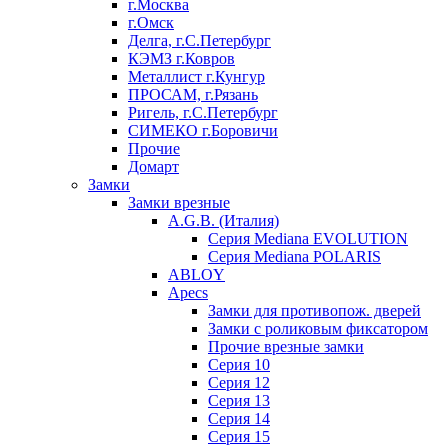
г.Москва
г.Омск
Делга, г.С.Петербург
КЭМЗ г.Ковров
Металлист г.Кунгур
ПРОСАМ, г.Рязань
Ригель, г.С.Петербург
СИМЕКО г.Боровичи
Прочие
Домарт
Замки
Замки врезные
A.G.B. (Италия)
Серия Mediana EVOLUTION
Серия Mediana POLARIS
ABLOY
Apecs
Замки для противопож. дверей
Замки с роликовым фиксатором
Прочие врезные замки
Серия 10
Серия 12
Серия 13
Серия 14
Серия 15