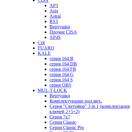
CISA
AP3
Asix
Astral
RS3
Вертушки
Прочие CISA
AP4S
Crit
FUARO
KALE
серия 164 B
серия 164 DB
серия 164 FB
серия 164 G
серия 164 S
серия OBS
MUL-T-LOCK
Вертушки
Комплектующие цил.мех.
Серия "Светофор" 3 in 1 (комплектация
ключей 2+5+2)
Серия 7х7
Серия Classic
Серия Classic Pro