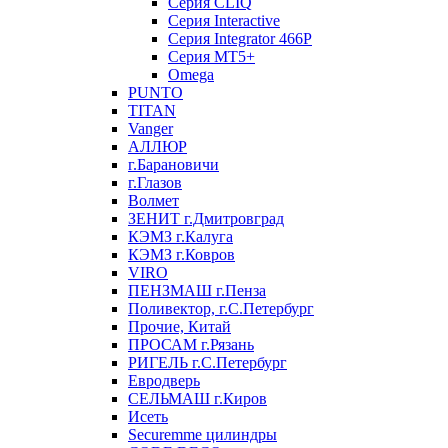
Серия CLIQ
Серия Interactive
Серия Integrator 466P
Серия MT5+
Omega
PUNTO
TITAN
Vanger
АЛЛЮР
г.Барановичи
г.Глазов
Волмет
ЗЕНИТ г.Дмитровград
КЭМЗ г.Калуга
КЭМЗ г.Ковров
VIRO
ПЕНЗМАШ г.Пенза
Поливектор, г.С.Петербург
Прочие, Китай
ПРОСАМ г.Рязань
РИГЕЛЬ г.С.Петербург
Евродверь
СЕЛЬМАШ г.Киров
Исеть
Securemme цилиндры