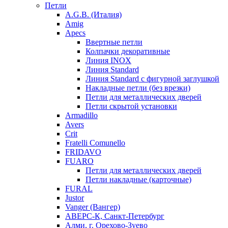
Петли
A.G.B. (Италия)
Amig
Apecs
Ввертные петли
Колпачки декоративные
Линия INOX
Линия Standard
Линия Standard с фигурной заглушкой
Накладные петли (без врезки)
Петли для металлических дверей
Петли скрытой установки
Armadillo
Avers
Crit
Fratelli Comunello
FRIDAVO
FUARO
Петли для металлических дверей
Петли накладные (карточные)
FURAL
Justor
Vanger (Вангер)
АВЕРС-К, Санкт-Петербург
Алми, г. Орехово-Зуево