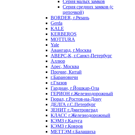
Серия малых замков
Серия средних замков (с
цепочкой)
BORDER, г.Рязань
Gerda
KALE
KERBEROS
MOTTURA
Yale
Авангард, г.Москва
АВЕРС-К, г.Санкт-Петербург
Аллюр
Арес, Москва
Прочие, Китай
г.Барановичи
г.Глазов
Гардиан, г.Йошкар-Ола
ГЕРИОН г.Железнодорожный
Гюрал, г.Ростов-на-Дону
ДЕЛГА г.С.Петербург
ЗЕНИТ г.Дмитровград
КЛАСС г.Железнодорожный
КЭМЗ г.Калуга
КЭМЗ г.Ковров
МЕТТЭМ г.Балашиха