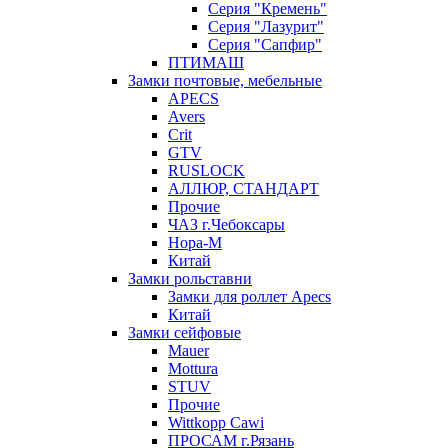
Серия "Кремень"
Серия "Лазурит"
Серия "Сапфир"
ПТИМАШ
Замки почтовые, мебельные
APECS
Avers
Crit
GTV
RUSLOCK
АЛЛЮР, СТАНДАРТ
Прочие
ЧАЗ г.Чебоксары
Нора-М
Китай
Замки рольставни
Замки для роллет Apecs
Китай
Замки сейфовые
Mauer
Mottura
STUV
Прочие
Wittkopp Cawi
ПРОСАМ г.Рязань