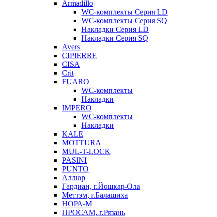
Armadillo
WC-комплекты Серия LD
WC-комплекты Серия SQ
Накладки Серия LD
Накладки Серия SQ
Avers
CIPIERRE
CISA
Crit
FUARO
WC-комплекты
Накладки
IMPERO
WC-комплекты
Накладки
KALE
MOTTURA
MUL-T-LOCK
PASINI
PUNTO
Аллюр
Гардиан, г.Йошкар-Ола
Меттэм, г.Балашиха
НОРА-М
ПРОСАМ, г.Рязань