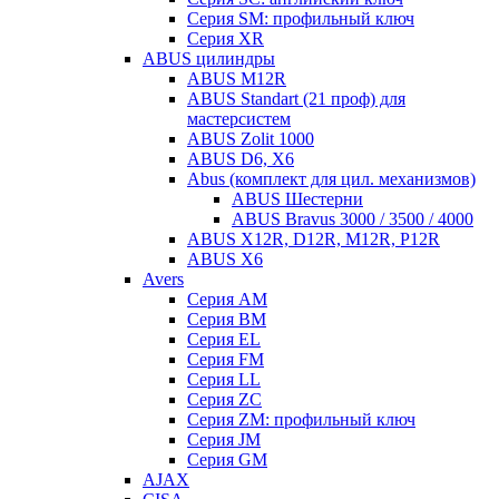
Серия SM: профильный ключ
Серия XR
ABUS цилиндры
ABUS M12R
ABUS Standart (21 проф) для
мастерсистем
ABUS Zolit 1000
ABUS D6, X6
Abus (комплект для цил. механизмов)
ABUS Шестерни
ABUS Bravus 3000 / 3500 / 4000
ABUS X12R, D12R, M12R, P12R
ABUS X6
Avers
Серия AM
Серия BM
Серия EL
Серия FM
Серия LL
Серия ZC
Серия ZM: профильный ключ
Серия JM
Серия GM
AJAX