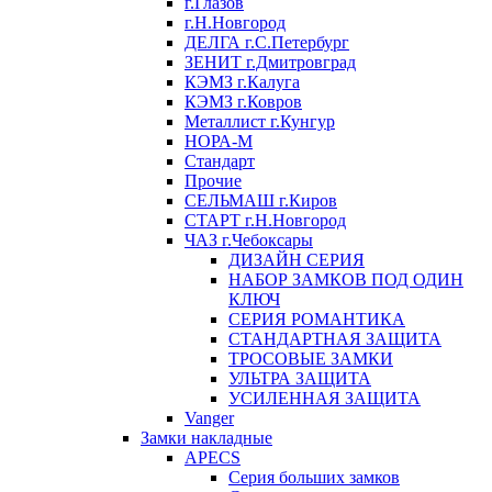
г.Глазов
г.Н.Новгород
ДЕЛГА г.С.Петербург
ЗЕНИТ г.Дмитровград
КЭМЗ г.Калуга
КЭМЗ г.Ковров
Металлист г.Кунгур
НОРА-М
Стандарт
Прочие
СЕЛЬМАШ г.Киров
СТАРТ г.Н.Новгород
ЧАЗ г.Чебоксары
ДИЗАЙН СЕРИЯ
НАБОР ЗАМКОВ ПОД ОДИН
КЛЮЧ
СЕРИЯ РОМАНТИКА
СТАНДАРТНАЯ ЗАЩИТА
ТРОСОВЫЕ ЗАМКИ
УЛЬТРА ЗАЩИТА
УСИЛЕННАЯ ЗАЩИТА
Vanger
Замки накладные
APECS
Серия больших замков