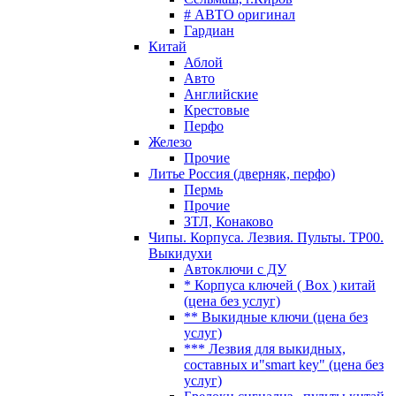
# АВТО оригинал
Гардиан
Китай
Аблой
Авто
Английские
Крестовые
Перфо
Железо
Прочие
Литье Россия (дверняк, перфо)
Пермь
Прочие
ЗТЛ, Конаково
Чипы. Корпуса. Лезвия. Пульты. TP00.
Выкидухи
Автоключи с ДУ
* Корпуса ключей ( Box ) китай
(цена без услуг)
** Выкидные ключи (цена без
услуг)
*** Лезвия для выкидных,
составных и"smart key" (цена без
услуг)