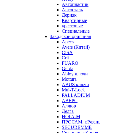
Автопластик
Автосталь
Дерняк
Квартирные
крестовые
Специальные
Заводской оригинал
Apecs
Avers (Китай)
CISA
Crit
FUARO
Gerda
Abloy ключи
Mottura
ABUS ключи
Mul-T-Lock
PALLADIUM
АВЕРС
Аллюр
Делга
НОРА-М
ПРОСАМ, г.Рязань
SECUREMME
Сельмаш, г.Киров