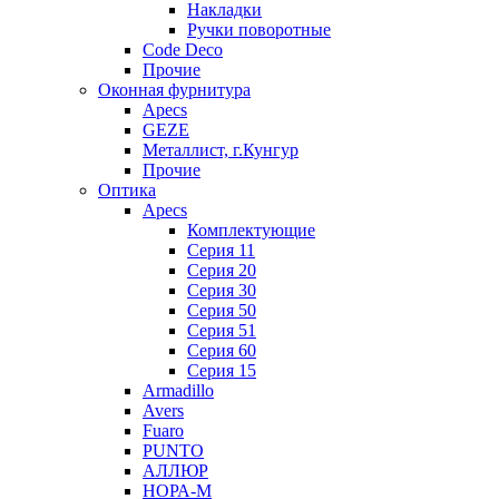
Накладки
Ручки поворотные
Code Deco
Прочие
Оконная фурнитура
Apecs
GEZE
Металлист, г.Кунгур
Прочие
Оптика
Apecs
Комплектующие
Серия 11
Серия 20
Серия 30
Серия 50
Серия 51
Серия 60
Серия 15
Armadillo
Avers
Fuaro
PUNTO
АЛЛЮР
НОРА-М