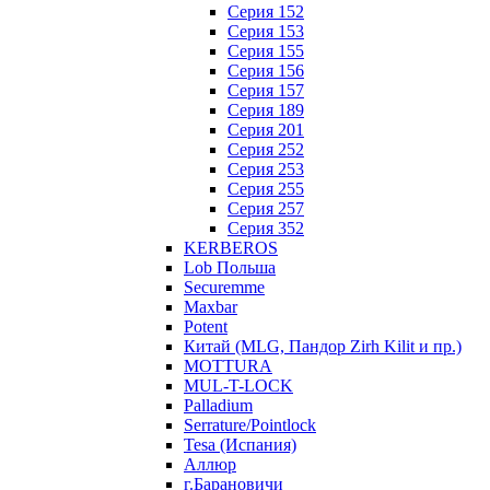
Серия 152
Серия 153
Серия 155
Серия 156
Серия 157
Серия 189
Серия 201
Серия 252
Серия 253
Серия 255
Серия 257
Серия 352
KERBEROS
Lob Польша
Securemme
Maxbar
Potent
Китай (MLG, Пандор Zirh Kilit и пр.)
MOTTURA
MUL-T-LOCK
Palladium
Serrature/Pointlock
Tesa (Испания)
Аллюр
г.Барановичи