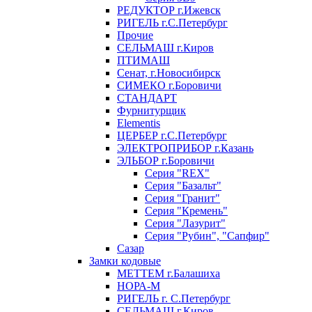
РЕДУКТОР г.Ижевск
РИГЕЛЬ г.С.Петербург
Прочие
СЕЛЬМАШ г.Киров
ПТИМАШ
Сенат, г.Новосибирск
СИМЕКО г.Боровичи
СТАНДАРТ
Фурнитурщик
Elementis
ЦЕРБЕР г.С.Петербург
ЭЛЕКТРОПРИБОР г.Казань
ЭЛЬБОР г.Боровичи
Серия "REX"
Серия "Базальт"
Серия "Гранит"
Серия "Кремень"
Серия "Лазурит"
Серия "Рубин", "Сапфир"
Сазар
Замки кодовые
МЕТТЕМ г.Балашиха
НОРА-М
РИГЕЛЬ г. С.Петербург
СЕЛЬМАШ г.Киров