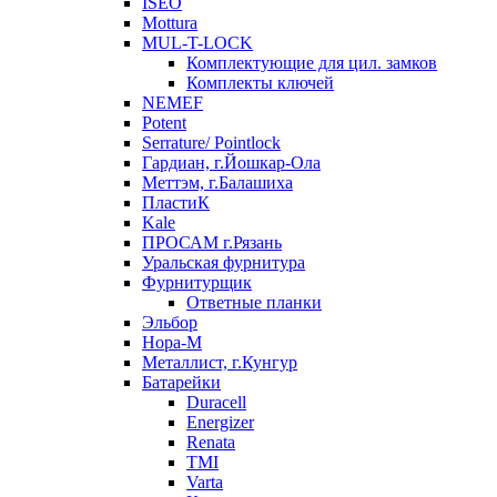
ISEO
Mottura
MUL-T-LOCK
Комплектующие для цил. замков
Комплекты ключей
NEMEF
Potent
Serrature/ Pointlock
Гардиан, г.Йошкар-Ола
Меттэм, г.Балашиха
ПластиК
Kale
ПРОСАМ г.Рязань
Уральская фурнитура
Фурнитурщик
Ответные планки
Эльбор
Нора-М
Металлист, г.Кунгур
Батарейки
Duracell
Energizer
Renata
TMI
Varta