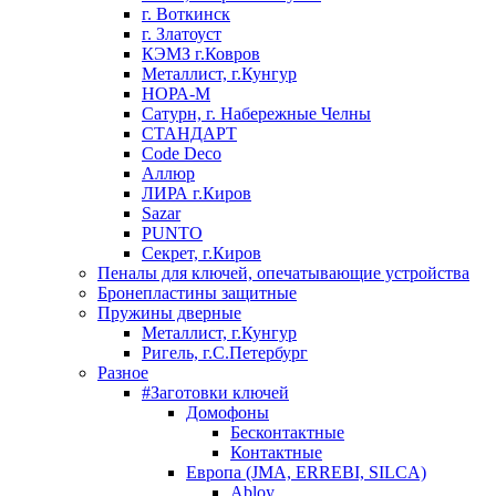
г. Воткинск
г. Златоуст
КЭМЗ г.Ковров
Металлист, г.Кунгур
НОРА-М
Сатурн, г. Набережные Челны
СТАНДАРТ
Code Deco
Аллюр
ЛИРА г.Киров
Sazar
PUNTO
Секрет, г.Киров
Пеналы для ключей, опечатывающие устройства
Бронепластины защитные
Пружины дверные
Металлист, г.Кунгур
Ригель, г.С.Петербург
Разное
#Заготовки ключей
Домофоны
Бесконтактные
Контактные
Европа (JMA, ERREBI, SILCA)
Abloy