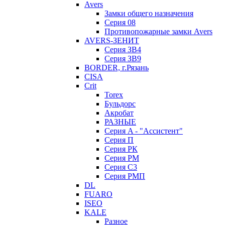
Avers
Замки общего назначения
Серия 08
Противопожарные замки Avers
AVERS-ЗЕНИТ
Серия ЗВ4
Серия ЗВ9
BORDER, г.Рязань
CISA
Crit
Torex
Бульдорс
Акробат
РАЗНЫЕ
Серия A - "Ассистент"
Серия П
Серия РК
Серия РМ
Серия С3
Серия РМП
DL
FUARO
ISEO
KALE
Разное