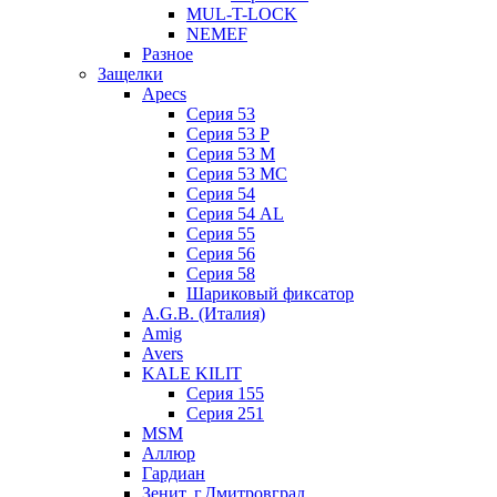
MUL-T-LOCK
NEMEF
Разное
Защелки
Apecs
Серия 53
Серия 53 P
Серия 53 М
Серия 53 МC
Серия 54
Серия 54 AL
Серия 55
Серия 56
Серия 58
Шариковый фиксатор
A.G.B. (Италия)
Amig
Avers
KALE KILIT
Серия 155
Серия 251
MSM
Аллюр
Гардиан
Зенит, г.Дмитровград