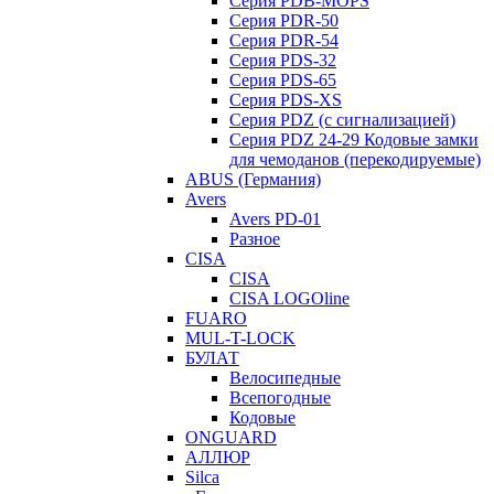
Серия PDB-MOPS
Серия PDR-50
Серия PDR-54
Серия PDS-32
Серия PDS-65
Серия PDS-XS
Серия PDZ (с сигнализацией)
Серия PDZ 24-29 Кодовые замки
для чемоданов (перекодируемые)
ABUS (Германия)
Avers
Avers PD-01
Разное
CISA
CISA
CISA LOGOline
FUARO
MUL-T-LOCK
БУЛАТ
Велосипедные
Всепогодные
Кодовые
ONGUARD
АЛЛЮР
Silca