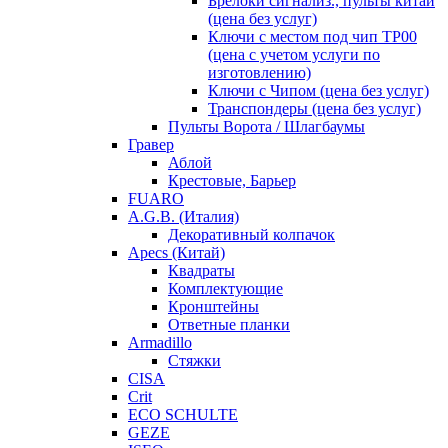
Брелоки сигнализ., пульты китай
(цена без услуг)
Ключи с местом под чип TP00
(цена с учетом услуги по
изготовлению)
Ключи с Чипом (цена без услуг)
Транспондеры (цена без услуг)
Пульты Ворота / Шлагбаумы
Гравер
Аблой
Крестовые, Барьер
FUARO
A.G.B. (Италия)
Декоративный колпачок
Apecs (Китай)
Квадраты
Комплектующие
Кронштейны
Ответные планки
Armadillo
Стяжки
CISA
Crit
ECO SCHULTE
GEZE