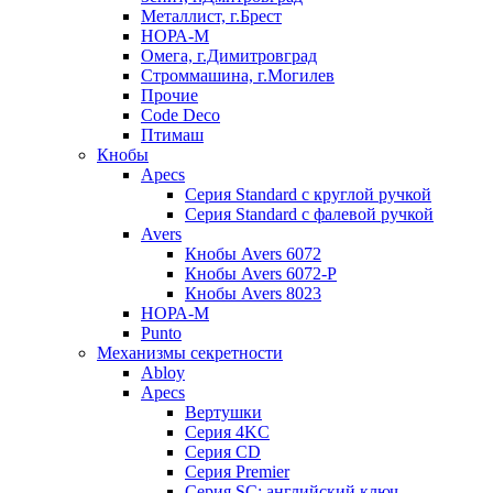
Металлист, г.Брест
НОРА-М
Омега, г.Димитровград
Строммашина, г.Могилев
Прочие
Code Deco
Птимаш
Кнобы
Apecs
Серия Standard с круглой ручкой
Серия Standard с фалевой ручкой
Avers
Кнобы Avers 6072
Кнобы Avers 6072-P
Кнобы Avers 8023
НОРА-М
Punto
Механизмы секретности
Abloy
Apecs
Вертушки
Серия 4KC
Серия CD
Серия Premier
Серия SC: английский ключ