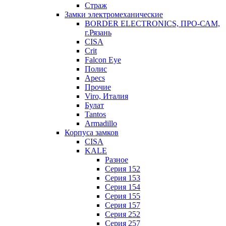
Страж
Замки электромеханические
BORDER ELECTRONICS, ПРО-САМ,
г.Рязань
CISA
Crit
Falcon Eye
Полис
Apecs
Прочие
Viro, Италия
Булат
Tantos
Armadillo
Корпуса замков
CISA
KALE
Разное
Серия 152
Серия 153
Серия 154
Серия 155
Серия 157
Серия 252
Серия 257