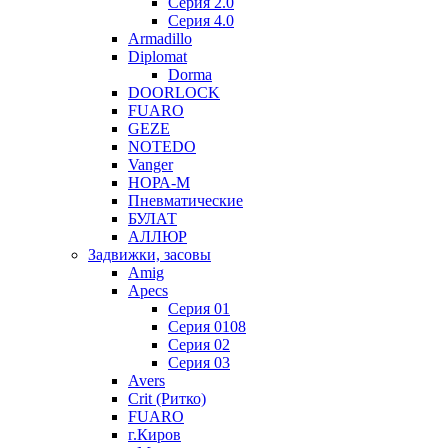
Серия 2.0
Серия 4.0
Armadillo
Diplomat
Dorma
DOORLOCK
FUARO
GEZE
NOTEDO
Vanger
НОРА-М
Пневматические
БУЛАТ
АЛЛЮР
Задвижки, засовы
Amig
Apecs
Серия 01
Серия 0108
Серия 02
Серия 03
Avers
Crit (Ритко)
FUARO
г.Киров