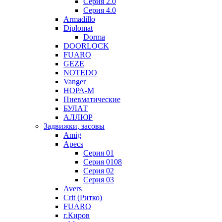
Серия 2.0
Серия 4.0
Armadillo
Diplomat
Dorma
DOORLOCK
FUARO
GEZE
NOTEDO
Vanger
НОРА-М
Пневматические
БУЛАТ
АЛЛЮР
Задвижки, засовы
Amig
Apecs
Серия 01
Серия 0108
Серия 02
Серия 03
Avers
Crit (Ритко)
FUARO
г.Киров