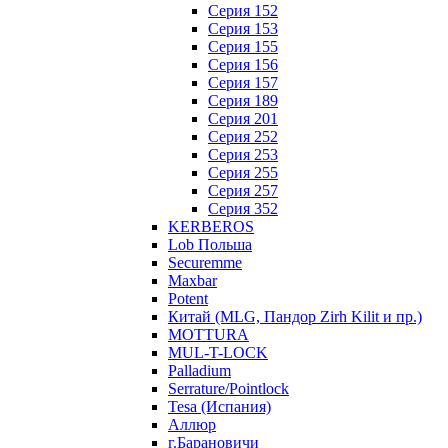
Серия 152
Серия 153
Серия 155
Серия 156
Серия 157
Серия 189
Серия 201
Серия 252
Серия 253
Серия 255
Серия 257
Серия 352
KERBEROS
Lob Польша
Securemme
Maxbar
Potent
Китай (MLG, Пандор Zirh Kilit и пр.)
MOTTURA
MUL-T-LOCK
Palladium
Serrature/Pointlock
Tesa (Испания)
Аллюр
г.Барановичи