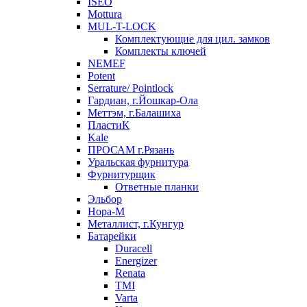
ISEO
Mottura
MUL-T-LOCK
Комплектующие для цил. замков
Комплекты ключей
NEMEF
Potent
Serrature/ Pointlock
Гардиан, г.Йошкар-Ола
Меттэм, г.Балашиха
ПластиК
Kale
ПРОСАМ г.Рязань
Уральская фурнитура
Фурнитурщик
Ответные планки
Эльбор
Нора-М
Металлист, г.Кунгур
Батарейки
Duracell
Energizer
Renata
TMI
Varta