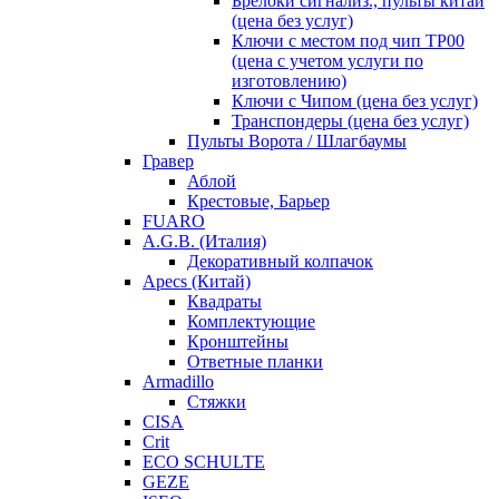
Брелоки сигнализ., пульты китай
(цена без услуг)
Ключи с местом под чип TP00
(цена с учетом услуги по
изготовлению)
Ключи с Чипом (цена без услуг)
Транспондеры (цена без услуг)
Пульты Ворота / Шлагбаумы
Гравер
Аблой
Крестовые, Барьер
FUARO
A.G.B. (Италия)
Декоративный колпачок
Apecs (Китай)
Квадраты
Комплектующие
Кронштейны
Ответные планки
Armadillo
Стяжки
CISA
Crit
ECO SCHULTE
GEZE