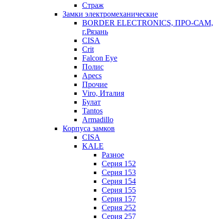
Страж
Замки электромеханические
BORDER ELECTRONICS, ПРО-САМ,
г.Рязань
CISA
Crit
Falcon Eye
Полис
Apecs
Прочие
Viro, Италия
Булат
Tantos
Armadillo
Корпуса замков
CISA
KALE
Разное
Серия 152
Серия 153
Серия 154
Серия 155
Серия 157
Серия 252
Серия 257