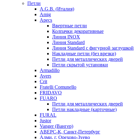
Петли
A.G.B. (Италия)
Amig
Apecs
Ввертные петли
Колпачки декоративные
Линия INOX
Линия Standard
Линия Standard с фигурной заглушкой
Накладные петли (без врезки)
Петли для металлических дверей
Петли скрытой установки
Armadillo
Avers
Crit
Fratelli Comunello
FRIDAVO
FUARO
Петли для металлических дверей
Петли накладные (карточные)
FURAL
Justor
Vanger (Вангер)
АВЕРС-К, Санкт-Петербург
Алми, г. Орехово-Зуево