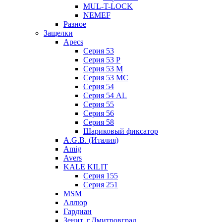
MUL-T-LOCK
NEMEF
Разное
Защелки
Apecs
Серия 53
Серия 53 P
Серия 53 М
Серия 53 МC
Серия 54
Серия 54 AL
Серия 55
Серия 56
Серия 58
Шариковый фиксатор
A.G.B. (Италия)
Amig
Avers
KALE KILIT
Серия 155
Серия 251
MSM
Аллюр
Гардиан
Зенит, г.Дмитровград