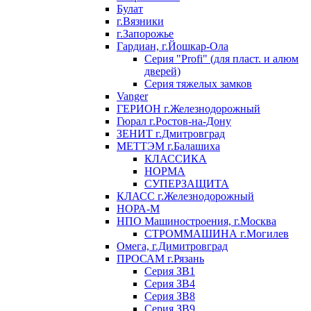
Булат
г.Вязники
г.Запорожье
Гардиан, г.Йошкар-Ола
Серия "Profi" (для пласт. и алюм
дверей)
Серия тяжелых замков
Vanger
ГЕРИОН г.Железнодорожный
Гюрал г.Ростов-на-Дону
ЗЕНИТ г.Дмитровград
МЕТТЭМ г.Балашиха
КЛАССИКА
НОРМА
СУПЕРЗАЩИТА
КЛАСС г.Железнодорожный
НОРА-М
НПО Машиностроения, г.Москва
СТРОММАШИНА г.Могилев
Омега, г.Димитровград
ПРОСАМ г.Рязань
Серия ЗВ1
Серия ЗВ4
Серия ЗВ8
Серия ЗВ9