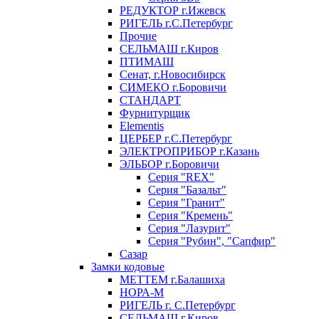
РЕДУКТОР г.Ижевск
РИГЕЛЬ г.С.Петербург
Прочие
СЕЛЬМАШ г.Киров
ПТИМАШ
Сенат, г.Новосибирск
СИМЕКО г.Боровичи
СТАНДАРТ
Фурнитурщик
Elementis
ЦЕРБЕР г.С.Петербург
ЭЛЕКТРОПРИБОР г.Казань
ЭЛЬБОР г.Боровичи
Серия "REX"
Серия "Базальт"
Серия "Гранит"
Серия "Кремень"
Серия "Лазурит"
Серия "Рубин", "Сапфир"
Сазар
Замки кодовые
МЕТТЕМ г.Балашиха
НОРА-М
РИГЕЛЬ г. С.Петербург
СЕЛЬМАШ г.Киров