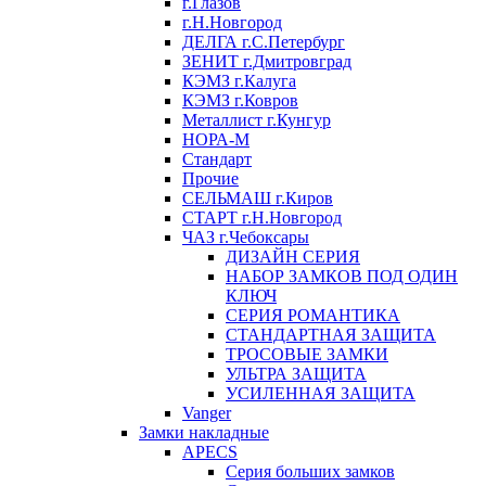
г.Глазов
г.Н.Новгород
ДЕЛГА г.С.Петербург
ЗЕНИТ г.Дмитровград
КЭМЗ г.Калуга
КЭМЗ г.Ковров
Металлист г.Кунгур
НОРА-М
Стандарт
Прочие
СЕЛЬМАШ г.Киров
СТАРТ г.Н.Новгород
ЧАЗ г.Чебоксары
ДИЗАЙН СЕРИЯ
НАБОР ЗАМКОВ ПОД ОДИН
КЛЮЧ
СЕРИЯ РОМАНТИКА
СТАНДАРТНАЯ ЗАЩИТА
ТРОСОВЫЕ ЗАМКИ
УЛЬТРА ЗАЩИТА
УСИЛЕННАЯ ЗАЩИТА
Vanger
Замки накладные
APECS
Серия больших замков