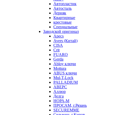
Автопластик
Автосталь
Дерняк
Квартирные
крестовые
Специальные
Заводской оригинал
Apecs
Avers (Китай)
CISA
Crit
FUARO
Gerda
Abloy ключи
Mottura
ABUS ключи
Mul-T-Lock
PALLADIUM
АВЕРС
Аллюр
Делга
НОРА-М
ПРОСАМ, г.Рязань
SECUREMME
Сельмаш, г.Киров