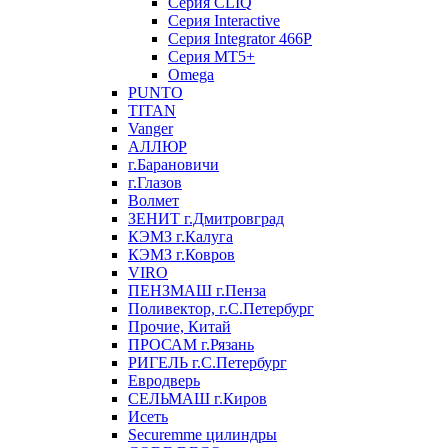
Серия CLIQ
Серия Interactive
Серия Integrator 466P
Серия MT5+
Omega
PUNTO
TITAN
Vanger
АЛЛЮР
г.Барановичи
г.Глазов
Волмет
ЗЕНИТ г.Дмитровград
КЭМЗ г.Калуга
КЭМЗ г.Ковров
VIRO
ПЕНЗМАШ г.Пенза
Поливектор, г.С.Петербург
Прочие, Китай
ПРОСАМ г.Рязань
РИГЕЛЬ г.С.Петербург
Евродверь
СЕЛЬМАШ г.Киров
Исеть
Securemme цилиндры