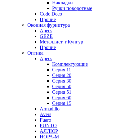
Накладки
Ручки поворотные
Code Deco
Прочие
Оконная фурнитура
Apecs
GEZE
Металлист, г.Кунгур
Прочие
Оптика
Apecs
Комплектующие
Серия 11
Серия 20
Серия 30
Серия 50
Серия 51
Серия 60
Серия 15
Armadillo
Avers
Fuaro
PUNTO
АЛЛЮР
НОРА-М