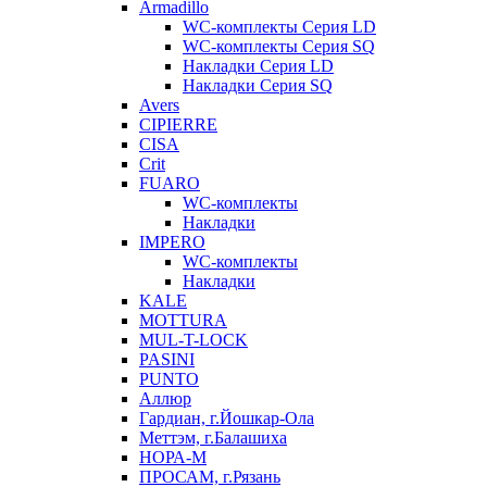
Armadillo
WC-комплекты Серия LD
WC-комплекты Серия SQ
Накладки Серия LD
Накладки Серия SQ
Avers
CIPIERRE
CISA
Crit
FUARO
WC-комплекты
Накладки
IMPERO
WC-комплекты
Накладки
KALE
MOTTURA
MUL-T-LOCK
PASINI
PUNTO
Аллюр
Гардиан, г.Йошкар-Ола
Меттэм, г.Балашиха
НОРА-М
ПРОСАМ, г.Рязань