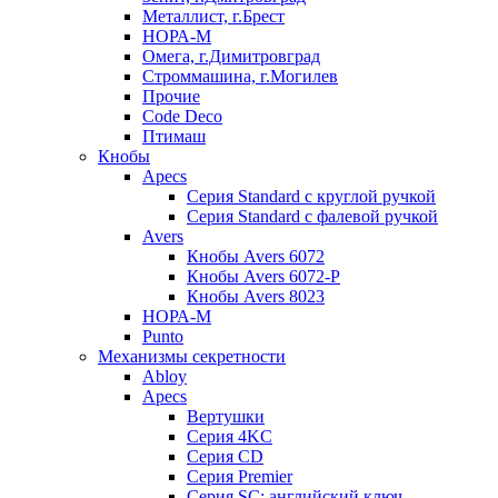
Металлист, г.Брест
НОРА-М
Омега, г.Димитровград
Строммашина, г.Могилев
Прочие
Code Deco
Птимаш
Кнобы
Apecs
Серия Standard с круглой ручкой
Серия Standard с фалевой ручкой
Avers
Кнобы Avers 6072
Кнобы Avers 6072-P
Кнобы Avers 8023
НОРА-М
Punto
Механизмы секретности
Abloy
Apecs
Вертушки
Серия 4KC
Серия CD
Серия Premier
Серия SC: английский ключ