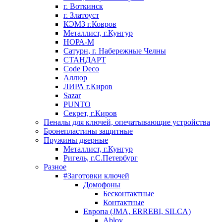
г. Воткинск
г. Златоуст
КЭМЗ г.Ковров
Металлист, г.Кунгур
НОРА-М
Сатурн, г. Набережные Челны
СТАНДАРТ
Code Deco
Аллюр
ЛИРА г.Киров
Sazar
PUNTO
Секрет, г.Киров
Пеналы для ключей, опечатывающие устройства
Бронепластины защитные
Пружины дверные
Металлист, г.Кунгур
Ригель, г.С.Петербург
Разное
#Заготовки ключей
Домофоны
Бесконтактные
Контактные
Европа (JMA, ERREBI, SILCA)
Abloy