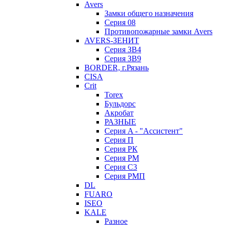
Avers
Замки общего назначения
Серия 08
Противопожарные замки Avers
AVERS-ЗЕНИТ
Серия ЗВ4
Серия ЗВ9
BORDER, г.Рязань
CISA
Crit
Torex
Бульдорс
Акробат
РАЗНЫЕ
Серия A - "Ассистент"
Серия П
Серия РК
Серия РМ
Серия С3
Серия РМП
DL
FUARO
ISEO
KALE
Разное