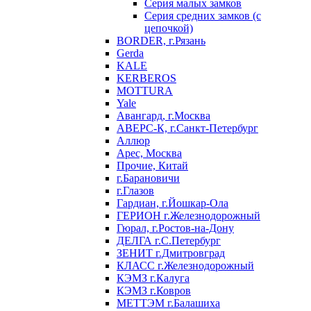
Серия малых замков
Серия средних замков (с
цепочкой)
BORDER, г.Рязань
Gerda
KALE
KERBEROS
MOTTURA
Yale
Авангард, г.Москва
АВЕРС-К, г.Санкт-Петербург
Аллюр
Арес, Москва
Прочие, Китай
г.Барановичи
г.Глазов
Гардиан, г.Йошкар-Ола
ГЕРИОН г.Железнодорожный
Гюрал, г.Ростов-на-Дону
ДЕЛГА г.С.Петербург
ЗЕНИТ г.Дмитровград
КЛАСС г.Железнодорожный
КЭМЗ г.Калуга
КЭМЗ г.Ковров
МЕТТЭМ г.Балашиха