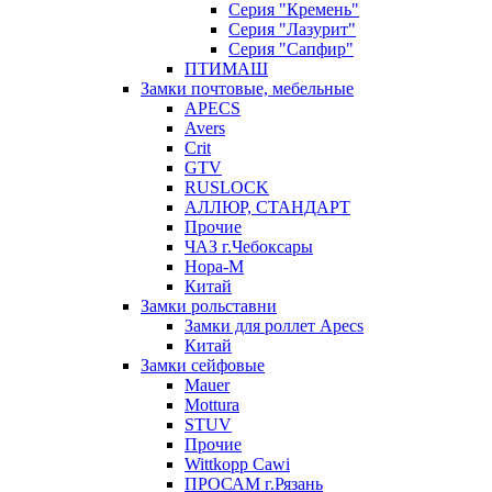
Серия "Кремень"
Серия "Лазурит"
Серия "Сапфир"
ПТИМАШ
Замки почтовые, мебельные
APECS
Avers
Crit
GTV
RUSLOCK
АЛЛЮР, СТАНДАРТ
Прочие
ЧАЗ г.Чебоксары
Нора-М
Китай
Замки рольставни
Замки для роллет Apecs
Китай
Замки сейфовые
Mauer
Mottura
STUV
Прочие
Wittkopp Cawi
ПРОСАМ г.Рязань