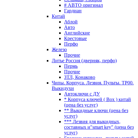
# АВТО оригинал
Гардиан
Китай
Аблой
Авто
Английские
Крестовые
Перфо
Железо
Прочие
Литье Россия (дверняк, перфо)
Пермь
Прочие
ЗТЛ, Конаково
Чипы. Корпуса. Лезвия. Пульты. TP00.
Выкидухи
Автоключи с ДУ
* Корпуса ключей ( Box ) китай
(цена без услуг)
** Выкидные ключи (цена без
услуг)
*** Лезвия для выкидных,
составных и"smart key" (цена без
услуг)