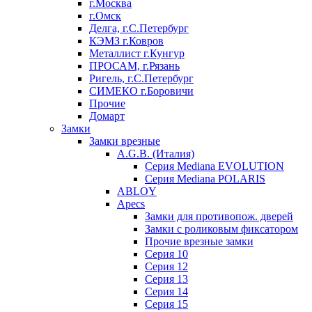
г.Москва
г.Омск
Делга, г.С.Петербург
КЭМЗ г.Ковров
Металлист г.Кунгур
ПРОСАМ, г.Рязань
Ригель, г.С.Петербург
СИМЕКО г.Боровичи
Прочие
Домарт
Замки
Замки врезные
A.G.B. (Италия)
Серия Mediana EVOLUTION
Серия Mediana POLARIS
ABLOY
Apecs
Замки для противопож. дверей
Замки с роликовым фиксатором
Прочие врезные замки
Серия 10
Серия 12
Серия 13
Серия 14
Серия 15