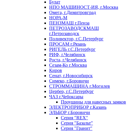
Булат
НПО МАШИНОСТ-ИЯ, г.Москва
Омега, г.Димитровград
НОРА-М
ПЕНЗМАШ г.Пенза
ПЕТРОЗАВОДСКМАШ
г.Петрозаводск
Поливектор, г.С.Петербург
ПРОСАМ г.Рязань
РИГЕЛЬ г.С.Петербург
РИФ, г.Челябинск
Роста, г.Челябинск
Сезам-Ко г.Москва
Киров
Сенат, г.Новосибирск
Симеко, г.Боровичи
СТРОММАШИНА г.Могилев
Цербер, г.С.Петербург
ЧАЗ г.Чебоксары
Проушины для навесных замков
ЭЛЕКТРОПРИБОР г.Казань
ЭЛЬБОР г.Боровичи
Серия "REX"
Серия "Базальт"
Серия "Гранит"