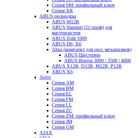
Серия SM: профильный ключ
Серия XR
ABUS цилиндры
ABUS M12R
ABUS Standart (21 проф) для
мастерсистем
ABUS Zolit 1000
ABUS D6, X6
Abus (комплект для цил. механизмов)
ABUS Шестерни
ABUS Bravus 3000 / 3500 / 4000
ABUS X12R, D12R, M12R, P12R
ABUS X6
Avers
Серия AM
Серия BM
Серия EL
Серия FM
Серия LL
Серия ZC
Серия ZM: профильный ключ
Серия JM
Серия GM
AJAX