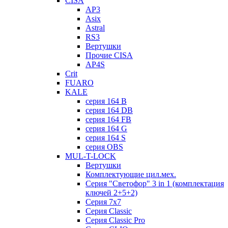
CISA
AP3
Asix
Astral
RS3
Вертушки
Прочие CISA
AP4S
Crit
FUARO
KALE
серия 164 B
серия 164 DB
серия 164 FB
серия 164 G
серия 164 S
серия OBS
MUL-T-LOCK
Вертушки
Комплектующие цил.мех.
Серия "Светофор" 3 in 1 (комплектация
ключей 2+5+2)
Серия 7х7
Серия Classic
Серия Classic Pro