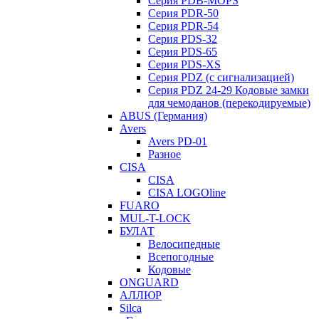
Серия PDB-MOPS
Серия PDR-50
Серия PDR-54
Серия PDS-32
Серия PDS-65
Серия PDS-XS
Серия PDZ (с сигнализацией)
Серия PDZ 24-29 Кодовые замки
для чемоданов (перекодируемые)
ABUS (Германия)
Avers
Avers PD-01
Разное
CISA
CISA
CISA LOGOline
FUARO
MUL-T-LOCK
БУЛАТ
Велосипедные
Всепогодные
Кодовые
ONGUARD
АЛЛЮР
Silca