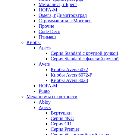
Металлист, г.Брест
НОРА-М
Омега, г.Димитровград
Строммашина, г.Могилев
Прочие
Code Deco
Птимаш
Кнобы
Apecs
Серия Standard с круглой ручкой
Серия Standard с фалевой ручкой
Avers
Кнобы Avers 6072
Кнобы Avers 6072-P
Кнобы Avers 8023
НОРА-М
Punto
Механизмы секретности
Abloy
Apecs
Вертушки
Серия 4KC
Серия CD
Серия Premier
Серия SC: английский ключ