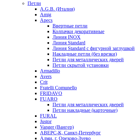
Петли
A.G.B. (Италия)
Amig
Apecs
Ввертные петли
Колпачки декоративные
Линия INOX
Линия Standard
Линия Standard с фигурной заглушкой
Накладные петли (без врезки)
Петли для металлических дверей
Петли скрытой установки
Armadillo
Avers
Crit
Fratelli Comunello
FRIDAVO
FUARO
Петли для металлических дверей
Петли накладные (карточные)
FURAL
Justor
Vanger (Вангер)
АВЕРС-К, Санкт-Петербург
Алми, г. Орехово-Зуево