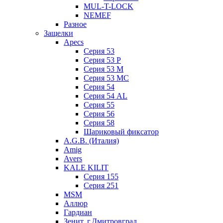
MUL-T-LOCK
NEMEF
Разное
Защелки
Apecs
Серия 53
Серия 53 P
Серия 53 М
Серия 53 МC
Серия 54
Серия 54 AL
Серия 55
Серия 56
Серия 58
Шариковый фиксатор
A.G.B. (Италия)
Amig
Avers
KALE KILIT
Серия 155
Серия 251
MSM
Аллюр
Гардиан
Зенит, г.Дмитровград