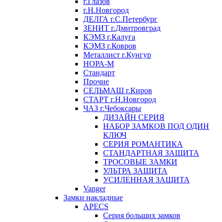
г.Глазов
г.Н.Новгород
ДЕЛГА г.С.Петербург
ЗЕНИТ г.Дмитровград
КЭМЗ г.Калуга
КЭМЗ г.Ковров
Металлист г.Кунгур
НОРА-М
Стандарт
Прочие
СЕЛЬМАШ г.Киров
СТАРТ г.Н.Новгород
ЧАЗ г.Чебоксары
ДИЗАЙН СЕРИЯ
НАБОР ЗАМКОВ ПОД ОДИН
КЛЮЧ
СЕРИЯ РОМАНТИКА
СТАНДАРТНАЯ ЗАЩИТА
ТРОСОВЫЕ ЗАМКИ
УЛЬТРА ЗАЩИТА
УСИЛЕННАЯ ЗАЩИТА
Vanger
Замки накладные
APECS
Серия больших замков