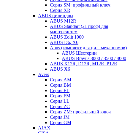
Серия SM: профильный ключ
Серия XR
ABUS цилиндры
ABUS M12R
ABUS Standart (21 проф) для
мастерсистем
ABUS Zolit 1000
ABUS D6, X6
Abus (комплект для цил. механизмов)
ABUS Шестерни
ABUS Bravus 3000 / 3500 / 4000
ABUS X12R, D12R, M12R, P12R
ABUS X6
Avers
Серия AM
Серия BM
Серия EL
Серия FM
Серия LL
Серия ZC
Серия ZM: профильный ключ
Серия JM
Серия GM
AJAX