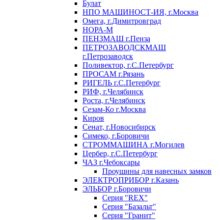
Булат
НПО МАШИНОСТ-ИЯ, г.Москва
Омега, г.Димитровград
НОРА-М
ПЕНЗМАШ г.Пенза
ПЕТРОЗАВОДСКМАШ
г.Петрозаводск
Поливектор, г.С.Петербург
ПРОСАМ г.Рязань
РИГЕЛЬ г.С.Петербург
РИФ, г.Челябинск
Роста, г.Челябинск
Сезам-Ко г.Москва
Киров
Сенат, г.Новосибирск
Симеко, г.Боровичи
СТРОММАШИНА г.Могилев
Цербер, г.С.Петербург
ЧАЗ г.Чебоксары
Проушины для навесных замков
ЭЛЕКТРОПРИБОР г.Казань
ЭЛЬБОР г.Боровичи
Серия "REX"
Серия "Базальт"
Серия "Гранит"