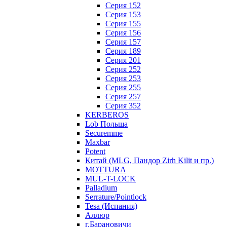
Серия 152
Серия 153
Серия 155
Серия 156
Серия 157
Серия 189
Серия 201
Серия 252
Серия 253
Серия 255
Серия 257
Серия 352
KERBEROS
Lob Польша
Securemme
Maxbar
Potent
Китай (MLG, Пандор Zirh Kilit и пр.)
MOTTURA
MUL-T-LOCK
Palladium
Serrature/Pointlock
Tesa (Испания)
Аллюр
г.Барановичи