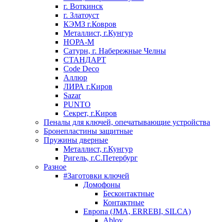
г. Воткинск
г. Златоуст
КЭМЗ г.Ковров
Металлист, г.Кунгур
НОРА-М
Сатурн, г. Набережные Челны
СТАНДАРТ
Code Deco
Аллюр
ЛИРА г.Киров
Sazar
PUNTO
Секрет, г.Киров
Пеналы для ключей, опечатывающие устройства
Бронепластины защитные
Пружины дверные
Металлист, г.Кунгур
Ригель, г.С.Петербург
Разное
#Заготовки ключей
Домофоны
Бесконтактные
Контактные
Европа (JMA, ERREBI, SILCA)
Abloy