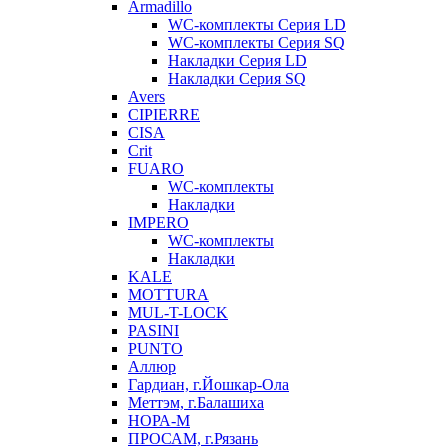
Armadillo
WC-комплекты Серия LD
WC-комплекты Серия SQ
Накладки Серия LD
Накладки Серия SQ
Avers
CIPIERRE
CISA
Crit
FUARO
WC-комплекты
Накладки
IMPERO
WC-комплекты
Накладки
KALE
MOTTURA
MUL-T-LOCK
PASINI
PUNTO
Аллюр
Гардиан, г.Йошкар-Ола
Меттэм, г.Балашиха
НОРА-М
ПРОСАМ, г.Рязань