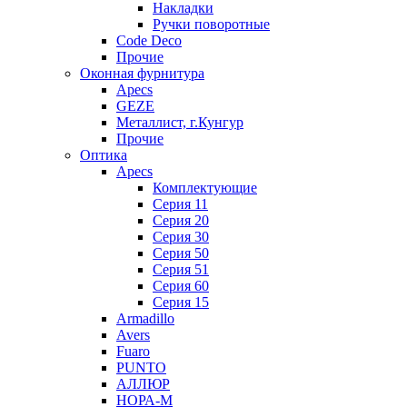
Накладки
Ручки поворотные
Code Deco
Прочие
Оконная фурнитура
Apecs
GEZE
Металлист, г.Кунгур
Прочие
Оптика
Apecs
Комплектующие
Серия 11
Серия 20
Серия 30
Серия 50
Серия 51
Серия 60
Серия 15
Armadillo
Avers
Fuaro
PUNTO
АЛЛЮР
НОРА-М