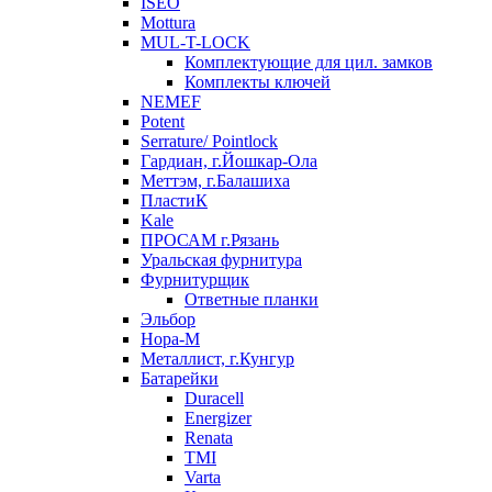
ISEO
Mottura
MUL-T-LOCK
Комплектующие для цил. замков
Комплекты ключей
NEMEF
Potent
Serrature/ Pointlock
Гардиан, г.Йошкар-Ола
Меттэм, г.Балашиха
ПластиК
Kale
ПРОСАМ г.Рязань
Уральская фурнитура
Фурнитурщик
Ответные планки
Эльбор
Нора-М
Металлист, г.Кунгур
Батарейки
Duracell
Energizer
Renata
TMI
Varta