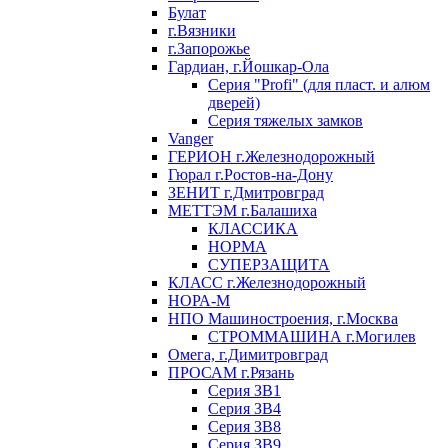
Булат
г.Вязники
г.Запорожье
Гардиан, г.Йошкар-Ола
Серия "Profi" (для пласт. и алюм
дверей)
Серия тяжелых замков
Vanger
ГЕРИОН г.Железнодорожный
Гюрал г.Ростов-на-Дону
ЗЕНИТ г.Дмитровград
МЕТТЭМ г.Балашиха
КЛАССИКА
НОРМА
СУПЕРЗАЩИТА
КЛАСС г.Железнодорожный
НОРА-М
НПО Машиностроения, г.Москва
СТРОММАШИНА г.Могилев
Омега, г.Димитровград
ПРОСАМ г.Рязань
Серия ЗВ1
Серия ЗВ4
Серия ЗВ8
Серия ЗВ9