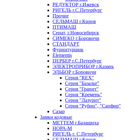
РЕДУКТОР г.Ижевск
РИГЕЛЬ г.С.Петербург
Прочие
СЕЛЬМАШ г.Киров
ПТИМАШ
Сенат, г.Новосибирск
СИМЕКО г.Боровичи
СТАНДАРТ
Фурнитурщик
Elementis
ЦЕРБЕР г.С.Петербург
ЭЛЕКТРОПРИБОР г.Казань
ЭЛЬБОР г.Боровичи
Серия "REX"
Серия "Базальт"
Серия "Гранит"
Серия "Кремень"
Серия "Лазурит"
Серия "Рубин", "Сапфир"
Сазар
Замки кодовые
МЕТТЕМ г.Балашиха
НОРА-М
РИГЕЛЬ г. С.Петербург
СЕЛЬМАШ г.Киров