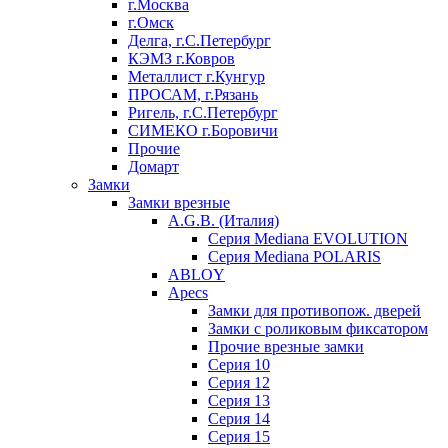
г.Москва
г.Омск
Делга, г.С.Петербург
КЭМЗ г.Ковров
Металлист г.Кунгур
ПРОСАМ, г.Рязань
Ригель, г.С.Петербург
СИМЕКО г.Боровичи
Прочие
Домарт
Замки
Замки врезные
A.G.B. (Италия)
Серия Mediana EVOLUTION
Серия Mediana POLARIS
ABLOY
Apecs
Замки для противопож. дверей
Замки с роликовым фиксатором
Прочие врезные замки
Серия 10
Серия 12
Серия 13
Серия 14
Серия 15