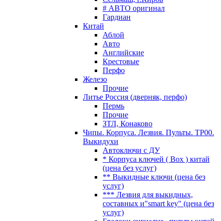
# АВТО оригинал
Гардиан
Китай
Аблой
Авто
Английские
Крестовые
Перфо
Железо
Прочие
Литье Россия (дверняк, перфо)
Пермь
Прочие
ЗТЛ, Конаково
Чипы. Корпуса. Лезвия. Пульты. TP00.
Выкидухи
Автоключи с ДУ
* Корпуса ключей ( Box ) китай
(цена без услуг)
** Выкидные ключи (цена без
услуг)
*** Лезвия для выкидных,
составных и"smart key" (цена без
услуг)