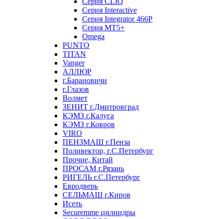
Серия CLIQ
Серия Interactive
Серия Integrator 466P
Серия MT5+
Omega
PUNTO
TITAN
Vanger
АЛЛЮР
г.Барановичи
г.Глазов
Волмет
ЗЕНИТ г.Дмитровград
КЭМЗ г.Калуга
КЭМЗ г.Ковров
VIRO
ПЕНЗМАШ г.Пенза
Поливектор, г.С.Петербург
Прочие, Китай
ПРОСАМ г.Рязань
РИГЕЛЬ г.С.Петербург
Евродверь
СЕЛЬМАШ г.Киров
Исеть
Securemme цилиндры