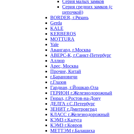
Серия малых замков
Серия средних замков (с
цепочкой)
BORDER, г.Рязань
Gerda
KALE
KERBEROS
MOTTURA
Yale
Авангард, г.Москва
АВЕРС-К, г.Санкт-Петербург
Аллюр
Арес, Москва
Прочие, Китай
г.Барановичи
г.Глазов
Гардиан, г.Йошкар-Ола
ГЕРИОН г.Железнодорожный
Гюрал, г.Ростов-на-Дону
ДЕЛГА г.С.Петербург
ЗЕНИТ г.Дмитровград
КЛАСС г.Железнодорожный
КЭМЗ г.Калуга
КЭМЗ г.Ковров
МЕТТЭМ г.Балашиха