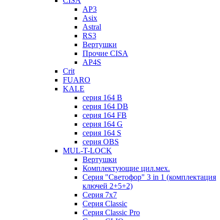
CISA
AP3
Asix
Astral
RS3
Вертушки
Прочие CISA
AP4S
Crit
FUARO
KALE
серия 164 B
серия 164 DB
серия 164 FB
серия 164 G
серия 164 S
серия OBS
MUL-T-LOCK
Вертушки
Комплектующие цил.мех.
Серия "Светофор" 3 in 1 (комплектация
ключей 2+5+2)
Серия 7х7
Серия Classic
Серия Classic Pro