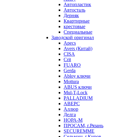
Автопластик
Автосталь
Дерняк
Квартирные
крестовые
Специальные
Заводской оригинал
Apecs
Avers (Китай)
CISA
Crit
FUARO
Gerda
Abloy ключи
Mottura
ABUS ключи
Mul-T-Lock
PALLADIUM
АВЕРС
Аллюр
Делга
НОРА-М
ПРОСАМ, г.Рязань
SECUREMME
Сельмаш, г.Киров