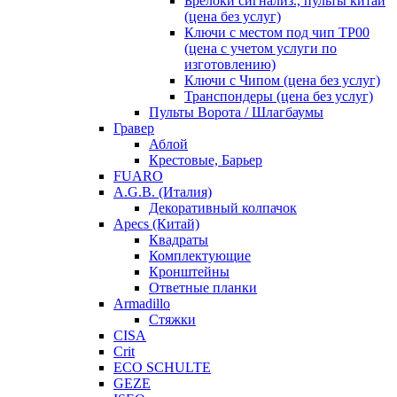
Брелоки сигнализ., пульты китай
(цена без услуг)
Ключи с местом под чип TP00
(цена с учетом услуги по
изготовлению)
Ключи с Чипом (цена без услуг)
Транспондеры (цена без услуг)
Пульты Ворота / Шлагбаумы
Гравер
Аблой
Крестовые, Барьер
FUARO
A.G.B. (Италия)
Декоративный колпачок
Apecs (Китай)
Квадраты
Комплектующие
Кронштейны
Ответные планки
Armadillo
Стяжки
CISA
Crit
ECO SCHULTE
GEZE