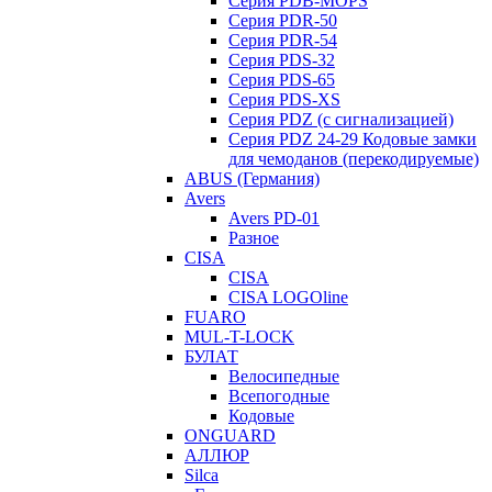
Серия PDB-MOPS
Серия PDR-50
Серия PDR-54
Серия PDS-32
Серия PDS-65
Серия PDS-XS
Серия PDZ (с сигнализацией)
Серия PDZ 24-29 Кодовые замки
для чемоданов (перекодируемые)
ABUS (Германия)
Avers
Avers PD-01
Разное
CISA
CISA
CISA LOGOline
FUARO
MUL-T-LOCK
БУЛАТ
Велосипедные
Всепогодные
Кодовые
ONGUARD
АЛЛЮР
Silca