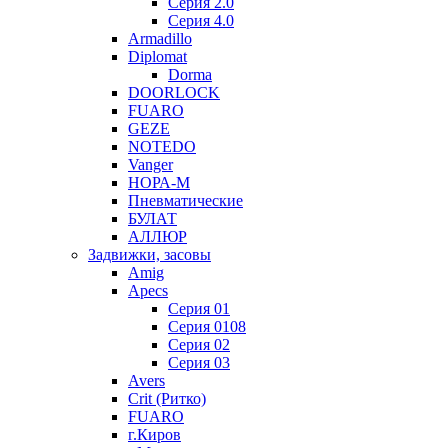
Серия 2.0
Серия 4.0
Armadillo
Diplomat
Dorma
DOORLOCK
FUARO
GEZE
NOTEDO
Vanger
НОРА-М
Пневматические
БУЛАТ
АЛЛЮР
Задвижки, засовы
Amig
Apecs
Серия 01
Серия 0108
Серия 02
Серия 03
Avers
Crit (Ритко)
FUARO
г.Киров