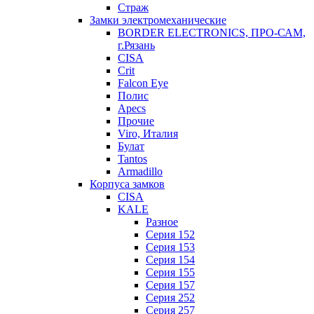
Страж
Замки электромеханические
BORDER ELECTRONICS, ПРО-САМ,
г.Рязань
CISA
Crit
Falcon Eye
Полис
Apecs
Прочие
Viro, Италия
Булат
Tantos
Armadillo
Корпуса замков
CISA
KALE
Разное
Серия 152
Серия 153
Серия 154
Серия 155
Серия 157
Серия 252
Серия 257