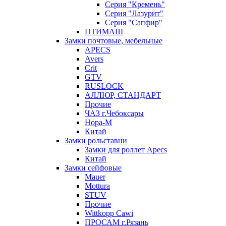
Серия "Кремень"
Серия "Лазурит"
Серия "Сапфир"
ПТИМАШ
Замки почтовые, мебельные
APECS
Avers
Crit
GTV
RUSLOCK
АЛЛЮР, СТАНДАРТ
Прочие
ЧАЗ г.Чебоксары
Нора-М
Китай
Замки рольставни
Замки для роллет Apecs
Китай
Замки сейфовые
Mauer
Mottura
STUV
Прочие
Wittkopp Cawi
ПРОСАМ г.Рязань