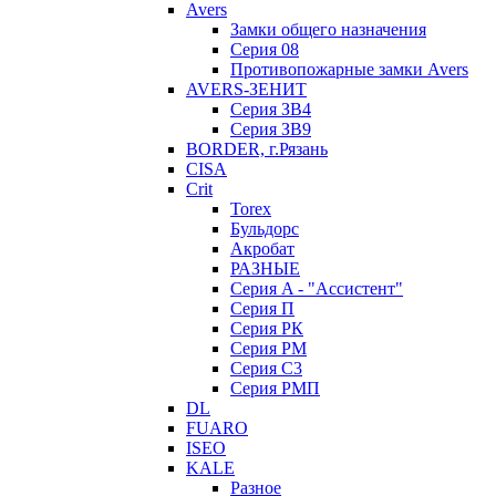
Avers
Замки общего назначения
Серия 08
Противопожарные замки Avers
AVERS-ЗЕНИТ
Серия ЗВ4
Серия ЗВ9
BORDER, г.Рязань
CISA
Crit
Torex
Бульдорс
Акробат
РАЗНЫЕ
Серия A - "Ассистент"
Серия П
Серия РК
Серия РМ
Серия С3
Серия РМП
DL
FUARO
ISEO
KALE
Разное