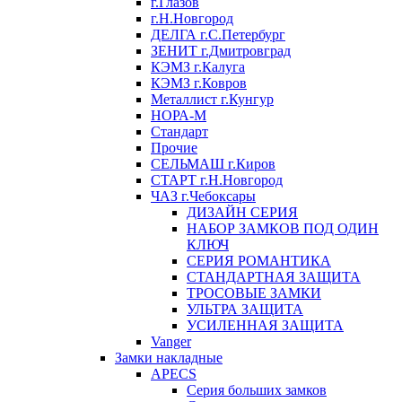
г.Глазов
г.Н.Новгород
ДЕЛГА г.С.Петербург
ЗЕНИТ г.Дмитровград
КЭМЗ г.Калуга
КЭМЗ г.Ковров
Металлист г.Кунгур
НОРА-М
Стандарт
Прочие
СЕЛЬМАШ г.Киров
СТАРТ г.Н.Новгород
ЧАЗ г.Чебоксары
ДИЗАЙН СЕРИЯ
НАБОР ЗАМКОВ ПОД ОДИН
КЛЮЧ
СЕРИЯ РОМАНТИКА
СТАНДАРТНАЯ ЗАЩИТА
ТРОСОВЫЕ ЗАМКИ
УЛЬТРА ЗАЩИТА
УСИЛЕННАЯ ЗАЩИТА
Vanger
Замки накладные
APECS
Серия больших замков