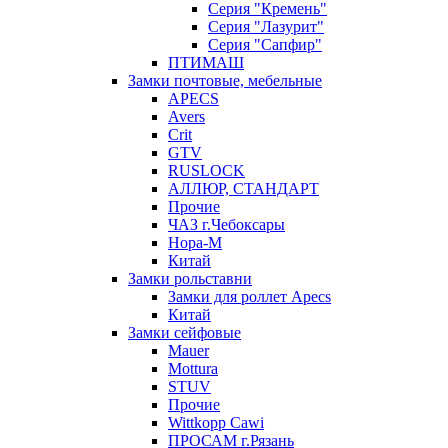
Серия "Кремень"
Серия "Лазурит"
Серия "Сапфир"
ПТИМАШ
Замки почтовые, мебельные
APECS
Avers
Crit
GTV
RUSLOCK
АЛЛЮР, СТАНДАРТ
Прочие
ЧАЗ г.Чебоксары
Нора-М
Китай
Замки рольставни
Замки для роллет Apecs
Китай
Замки сейфовые
Mauer
Mottura
STUV
Прочие
Wittkopp Cawi
ПРОСАМ г.Рязань