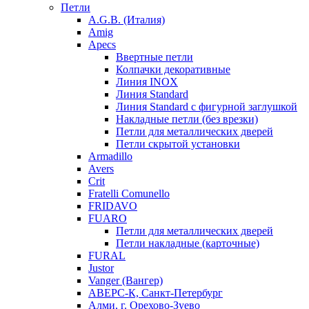
Петли
A.G.B. (Италия)
Amig
Apecs
Ввертные петли
Колпачки декоративные
Линия INOX
Линия Standard
Линия Standard с фигурной заглушкой
Накладные петли (без врезки)
Петли для металлических дверей
Петли скрытой установки
Armadillo
Avers
Crit
Fratelli Comunello
FRIDAVO
FUARO
Петли для металлических дверей
Петли накладные (карточные)
FURAL
Justor
Vanger (Вангер)
АВЕРС-К, Санкт-Петербург
Алми, г. Орехово-Зуево