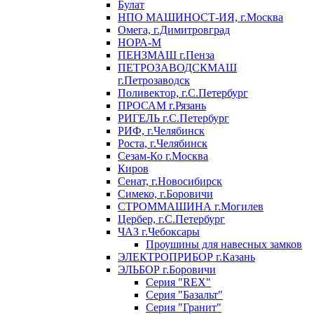
Булат
НПО МАШИНОСТ-ИЯ, г.Москва
Омега, г.Димитровград
НОРА-М
ПЕНЗМАШ г.Пенза
ПЕТРОЗАВОДСКМАШ
г.Петрозаводск
Поливектор, г.С.Петербург
ПРОСАМ г.Рязань
РИГЕЛЬ г.С.Петербург
РИФ, г.Челябинск
Роста, г.Челябинск
Сезам-Ко г.Москва
Киров
Сенат, г.Новосибирск
Симеко, г.Боровичи
СТРОММАШИНА г.Могилев
Цербер, г.С.Петербург
ЧАЗ г.Чебоксары
Проушины для навесных замков
ЭЛЕКТРОПРИБОР г.Казань
ЭЛЬБОР г.Боровичи
Серия "REX"
Серия "Базальт"
Серия "Гранит"