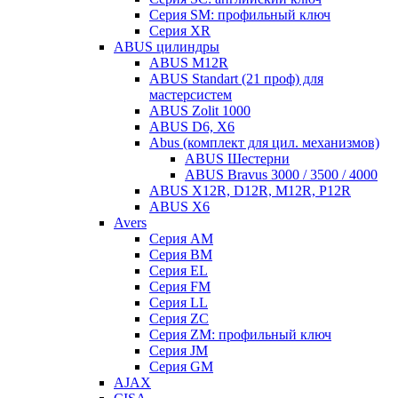
Серия SM: профильный ключ
Серия XR
ABUS цилиндры
ABUS M12R
ABUS Standart (21 проф) для
мастерсистем
ABUS Zolit 1000
ABUS D6, X6
Abus (комплект для цил. механизмов)
ABUS Шестерни
ABUS Bravus 3000 / 3500 / 4000
ABUS X12R, D12R, M12R, P12R
ABUS X6
Avers
Серия AM
Серия BM
Серия EL
Серия FM
Серия LL
Серия ZC
Серия ZM: профильный ключ
Серия JM
Серия GM
AJAX