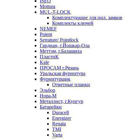
ISEO
Mottura
MUL-T-LOCK
Комплектующие для цил. замков
Комплекты ключей
NEMEF
Potent
Serrature/ Pointlock
Гардиан, г.Йошкар-Ола
Меттэм, г.Балашиха
ПластиК
Kale
ПРОСАМ г.Рязань
Уральская фурнитура
Фурнитурщик
Ответные планки
Эльбор
Нора-М
Металлист, г.Кунгур
Батарейки
Duracell
Energizer
Renata
TMI
Varta