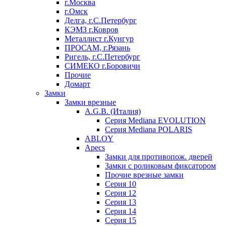
г.Москва
г.Омск
Делга, г.С.Петербург
КЭМЗ г.Ковров
Металлист г.Кунгур
ПРОСАМ, г.Рязань
Ригель, г.С.Петербург
СИМЕКО г.Боровичи
Прочие
Домарт
Замки
Замки врезные
A.G.B. (Италия)
Серия Mediana EVOLUTION
Серия Mediana POLARIS
ABLOY
Apecs
Замки для противопож. дверей
Замки с роликовым фиксатором
Прочие врезные замки
Серия 10
Серия 12
Серия 13
Серия 14
Серия 15