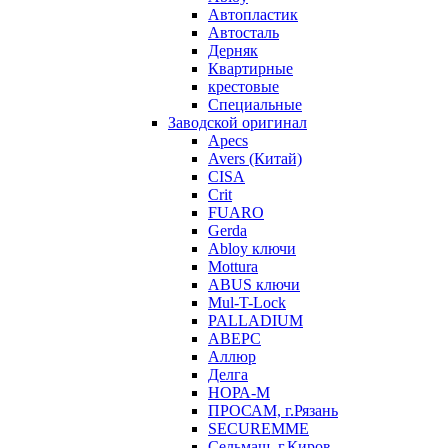
Автопластик
Автосталь
Дерняк
Квартирные
крестовые
Специальные
Заводской оригинал
Apecs
Avers (Китай)
CISA
Crit
FUARO
Gerda
Abloy ключи
Mottura
ABUS ключи
Mul-T-Lock
PALLADIUM
АВЕРС
Аллюр
Делга
НОРА-М
ПРОСАМ, г.Рязань
SECUREMME
Сельмаш, г.Киров