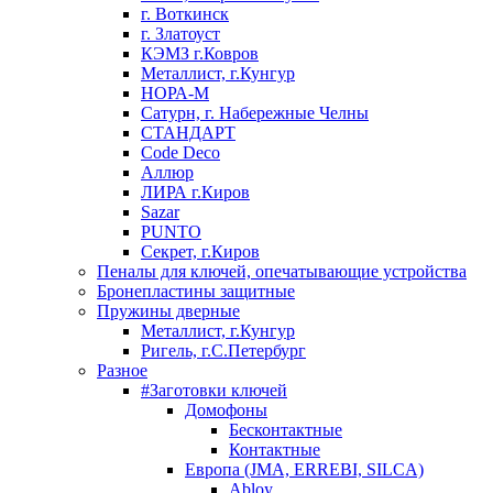
г. Воткинск
г. Златоуст
КЭМЗ г.Ковров
Металлист, г.Кунгур
НОРА-М
Сатурн, г. Набережные Челны
СТАНДАРТ
Code Deco
Аллюр
ЛИРА г.Киров
Sazar
PUNTO
Секрет, г.Киров
Пеналы для ключей, опечатывающие устройства
Бронепластины защитные
Пружины дверные
Металлист, г.Кунгур
Ригель, г.С.Петербург
Разное
#Заготовки ключей
Домофоны
Бесконтактные
Контактные
Европа (JMA, ERREBI, SILCA)
Abloy