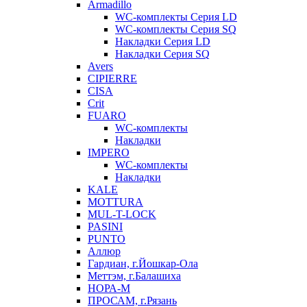
Armadillo
WC-комплекты Серия LD
WC-комплекты Серия SQ
Накладки Серия LD
Накладки Серия SQ
Avers
CIPIERRE
CISA
Crit
FUARO
WC-комплекты
Накладки
IMPERO
WC-комплекты
Накладки
KALE
MOTTURA
MUL-T-LOCK
PASINI
PUNTO
Аллюр
Гардиан, г.Йошкар-Ола
Меттэм, г.Балашиха
НОРА-М
ПРОСАМ, г.Рязань