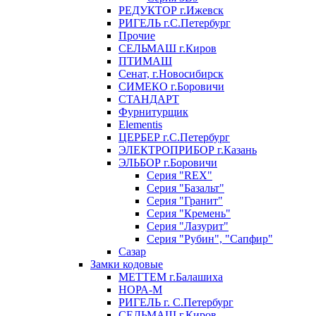
РЕДУКТОР г.Ижевск
РИГЕЛЬ г.С.Петербург
Прочие
СЕЛЬМАШ г.Киров
ПТИМАШ
Сенат, г.Новосибирск
СИМЕКО г.Боровичи
СТАНДАРТ
Фурнитурщик
Elementis
ЦЕРБЕР г.С.Петербург
ЭЛЕКТРОПРИБОР г.Казань
ЭЛЬБОР г.Боровичи
Серия "REX"
Серия "Базальт"
Серия "Гранит"
Серия "Кремень"
Серия "Лазурит"
Серия "Рубин", "Сапфир"
Сазар
Замки кодовые
МЕТТЕМ г.Балашиха
НОРА-М
РИГЕЛЬ г. С.Петербург
СЕЛЬМАШ г.Киров