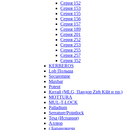
Серия 152
Серия 153
Серия 155
Серия 156
Серия 157
Серия 189
Серия 201
Серия 252
Серия 253
Серия 255
Серия 257
Серия 352
KERBEROS
Lob Польша
Securemme
Maxbar
Potent
Китай (MLG, Пандор Zirh Kilit и пр.)
MOTTURA
MUL-T-LOCK
Palladium
Serrature/Pointlock
Tesa (Испания)
Аллюр
г.Барановичи