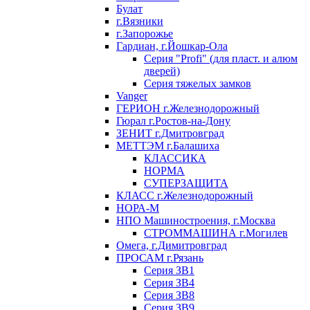
Булат
г.Вязники
г.Запорожье
Гардиан, г.Йошкар-Ола
Серия "Profi" (для пласт. и алюм
дверей)
Серия тяжелых замков
Vanger
ГЕРИОН г.Железнодорожный
Гюрал г.Ростов-на-Дону
ЗЕНИТ г.Дмитровград
МЕТТЭМ г.Балашиха
КЛАССИКА
НОРМА
СУПЕРЗАЩИТА
КЛАСС г.Железнодорожный
НОРА-М
НПО Машиностроения, г.Москва
СТРОММАШИНА г.Могилев
Омега, г.Димитровград
ПРОСАМ г.Рязань
Серия ЗВ1
Серия ЗВ4
Серия ЗВ8
Серия ЗВ9