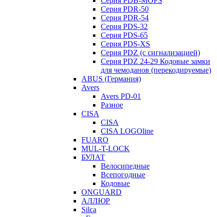
Серия PDB-MOPS
Серия PDR-50
Серия PDR-54
Серия PDS-32
Серия PDS-65
Серия PDS-XS
Серия PDZ (с сигнализацией)
Серия PDZ 24-29 Кодовые замки
для чемоданов (перекодируемые)
ABUS (Германия)
Avers
Avers PD-01
Разное
CISA
CISA
CISA LOGOline
FUARO
MUL-T-LOCK
БУЛАТ
Велосипедные
Всепогодные
Кодовые
ONGUARD
АЛЛЮР
Silca