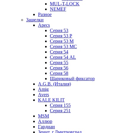
MUL-T-LOCK
NEMEF
Разное
Защелки
Apecs
Серия 53
Серия 53 P
Серия 53 М
Серия 53 МC
Серия 54
Серия 54 AL
Серия 55
Серия 56
Серия 58
Шариковый фиксатор
A.G.B. (Италия)
Amig
Avers
KALE KILIT
Серия 155
Серия 251
MSM
Аллюр
Гардиан
Зенит, г.Дмитровград