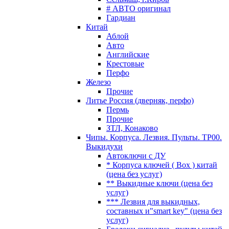
# АВТО оригинал
Гардиан
Китай
Аблой
Авто
Английские
Крестовые
Перфо
Железо
Прочие
Литье Россия (дверняк, перфо)
Пермь
Прочие
ЗТЛ, Конаково
Чипы. Корпуса. Лезвия. Пульты. TP00.
Выкидухи
Автоключи с ДУ
* Корпуса ключей ( Box ) китай
(цена без услуг)
** Выкидные ключи (цена без
услуг)
*** Лезвия для выкидных,
составных и"smart key" (цена без
услуг)