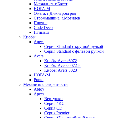
Металлист, г.Брест
НОРА-М
Омега, г.Димитровград
Строммашина, г.Могилев
Прочие
Code Deco
Птимаш
Кнобы
Apecs
Серия Standard с круглой ручкой
Серия Standard с фалевой ручкой
Avers
Кнобы Avers 6072
Кнобы Avers 6072-P
Кнобы Avers 8023
НОРА-М
Punto
Механизмы секретности
Abloy
Apecs
Вертушки
Серия 4KC
Серия CD
Серия Premier
Серия SC: английский ключ