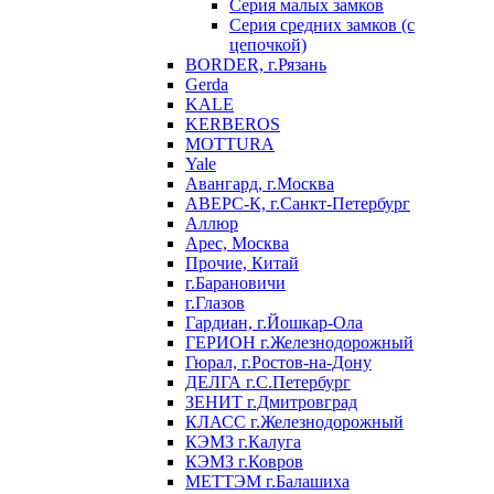
Серия малых замков
Серия средних замков (с
цепочкой)
BORDER, г.Рязань
Gerda
KALE
KERBEROS
MOTTURA
Yale
Авангард, г.Москва
АВЕРС-К, г.Санкт-Петербург
Аллюр
Арес, Москва
Прочие, Китай
г.Барановичи
г.Глазов
Гардиан, г.Йошкар-Ола
ГЕРИОН г.Железнодорожный
Гюрал, г.Ростов-на-Дону
ДЕЛГА г.С.Петербург
ЗЕНИТ г.Дмитровград
КЛАСС г.Железнодорожный
КЭМЗ г.Калуга
КЭМЗ г.Ковров
МЕТТЭМ г.Балашиха