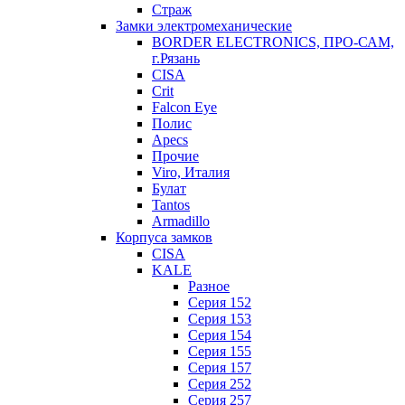
Страж
Замки электромеханические
BORDER ELECTRONICS, ПРО-САМ,
г.Рязань
CISA
Crit
Falcon Eye
Полис
Apecs
Прочие
Viro, Италия
Булат
Tantos
Armadillo
Корпуса замков
CISA
KALE
Разное
Серия 152
Серия 153
Серия 154
Серия 155
Серия 157
Серия 252
Серия 257