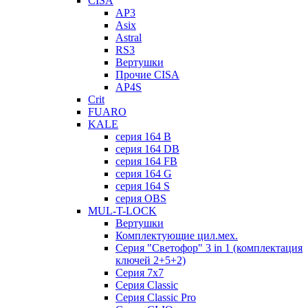
CISA
AP3
Asix
Astral
RS3
Вертушки
Прочие CISA
AP4S
Crit
FUARO
KALE
серия 164 B
серия 164 DB
серия 164 FB
серия 164 G
серия 164 S
серия OBS
MUL-T-LOCK
Вертушки
Комплектующие цил.мех.
Серия "Светофор" 3 in 1 (комплектация
ключей 2+5+2)
Серия 7х7
Серия Classic
Серия Classic Pro