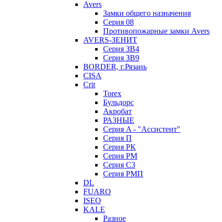
Avers
Замки общего назначения
Серия 08
Противопожарные замки Avers
AVERS-ЗЕНИТ
Серия ЗВ4
Серия ЗВ9
BORDER, г.Рязань
CISA
Crit
Torex
Бульдорс
Акробат
РАЗНЫЕ
Серия A - "Ассистент"
Серия П
Серия РК
Серия РМ
Серия С3
Серия РМП
DL
FUARO
ISEO
KALE
Разное