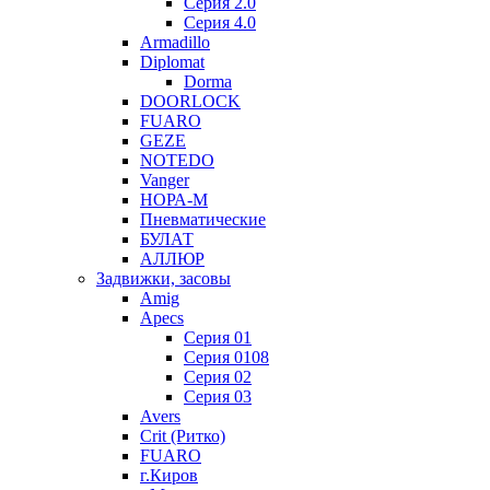
Серия 2.0
Серия 4.0
Armadillo
Diplomat
Dorma
DOORLOCK
FUARO
GEZE
NOTEDO
Vanger
НОРА-М
Пневматические
БУЛАТ
АЛЛЮР
Задвижки, засовы
Amig
Apecs
Серия 01
Серия 0108
Серия 02
Серия 03
Avers
Crit (Ритко)
FUARO
г.Киров