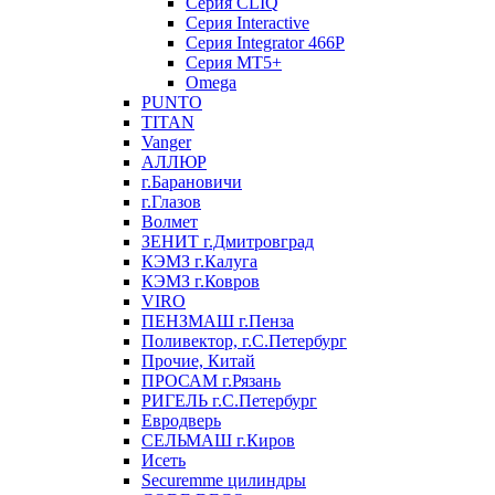
Серия CLIQ
Серия Interactive
Серия Integrator 466P
Серия MT5+
Omega
PUNTO
TITAN
Vanger
АЛЛЮР
г.Барановичи
г.Глазов
Волмет
ЗЕНИТ г.Дмитровград
КЭМЗ г.Калуга
КЭМЗ г.Ковров
VIRO
ПЕНЗМАШ г.Пенза
Поливектор, г.С.Петербург
Прочие, Китай
ПРОСАМ г.Рязань
РИГЕЛЬ г.С.Петербург
Евродверь
СЕЛЬМАШ г.Киров
Исеть
Securemme цилиндры