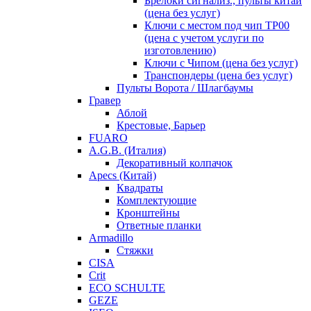
Брелоки сигнализ., пульты китай
(цена без услуг)
Ключи с местом под чип TP00
(цена с учетом услуги по
изготовлению)
Ключи с Чипом (цена без услуг)
Транспондеры (цена без услуг)
Пульты Ворота / Шлагбаумы
Гравер
Аблой
Крестовые, Барьер
FUARO
A.G.B. (Италия)
Декоративный колпачок
Apecs (Китай)
Квадраты
Комплектующие
Кронштейны
Ответные планки
Armadillo
Стяжки
CISA
Crit
ECO SCHULTE
GEZE