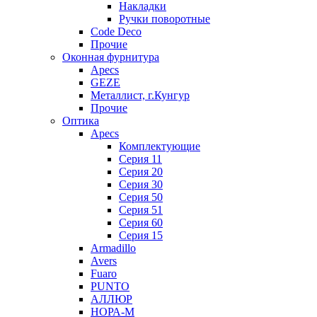
Накладки
Ручки поворотные
Code Deco
Прочие
Оконная фурнитура
Apecs
GEZE
Металлист, г.Кунгур
Прочие
Оптика
Apecs
Комплектующие
Серия 11
Серия 20
Серия 30
Серия 50
Серия 51
Серия 60
Серия 15
Armadillo
Avers
Fuaro
PUNTO
АЛЛЮР
НОРА-М