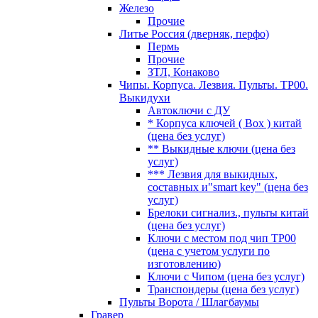
Железо
Прочие
Литье Россия (дверняк, перфо)
Пермь
Прочие
ЗТЛ, Конаково
Чипы. Корпуса. Лезвия. Пульты. TP00.
Выкидухи
Автоключи с ДУ
* Корпуса ключей ( Box ) китай
(цена без услуг)
** Выкидные ключи (цена без
услуг)
*** Лезвия для выкидных,
составных и"smart key" (цена без
услуг)
Брелоки сигнализ., пульты китай
(цена без услуг)
Ключи с местом под чип TP00
(цена с учетом услуги по
изготовлению)
Ключи с Чипом (цена без услуг)
Транспондеры (цена без услуг)
Пульты Ворота / Шлагбаумы
Гравер