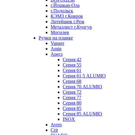
г.Йошкар-Ола
г.Подольск
КЭМЗ г.Ковров
Литейщик г.Реж
Металлист г.Кунгур
Могилев
Ручки на планке
Vanger
Amig
Apecs
Серия 42
Серия 55
Серия 61
Серия 61,5 ALUMIO
Серия 68
Серия 70 ALUMIO
Серия 72
Серия 77
Серия 80
Серия 85
Серия 85 ALUMIO
INOX
Avers
Crit