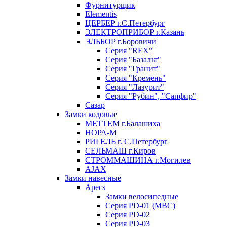
Фурнитурщик
Elementis
ЦЕРБЕР г.С.Петербург
ЭЛЕКТРОПРИБОР г.Казань
ЭЛЬБОР г.Боровичи
Серия "REX"
Серия "Базальт"
Серия "Гранит"
Серия "Кремень"
Серия "Лазурит"
Серия "Рубин", "Сапфир"
Сазар
Замки кодовые
МЕТТЕМ г.Балашиха
НОРА-М
РИГЕЛЬ г. С.Петербург
СЕЛЬМАШ г.Киров
СТРОММАШИНА г.Могилев
AJAX
Замки навесные
Apecs
Замки велосипедные
Серия PD-01 (МВС)
Серия PD-02
Серия PD-03