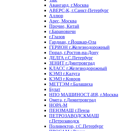
Авангард, г.Москва
АВЕРС-К, г.Санкт-Петербург
Аллюр
Арес, Москва
Прочие, Китай
г.Барановичи
г.Глазов
Гардиан, г.Йошкар-Ола
ГЕРИОН г.Железнодорожный
Гюрал, г.Ростов-на-Дону
ДЕЛГА г.С.Петербург
ЗЕНИТ г.Дмитровград
КЛАСС г.Железнодорожный
КЭМЗ г.Калуга
КЭМЗ г.Ковров
МЕТТЭМ г.Балашиха
Булат
НПО МАШИНОСТ-ИЯ, г.Москва
Омега, г.Димитровград
НОРА-М
ПЕНЗМАШ г.Пенза
ПЕТРОЗАВОДСКМАШ
г.Петрозаводск
Поливектор, г.С.Петербург