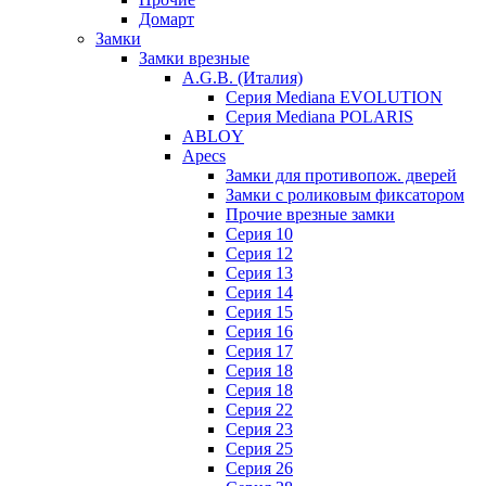
Домарт
Замки
Замки врезные
A.G.B. (Италия)
Серия Mediana EVOLUTION
Серия Mediana POLARIS
ABLOY
Apecs
Замки для противопож. дверей
Замки с роликовым фиксатором
Прочие врезные замки
Серия 10
Серия 12
Серия 13
Серия 14
Серия 15
Серия 16
Серия 17
Серия 18
Серия 18
Серия 22
Серия 23
Серия 25
Серия 26