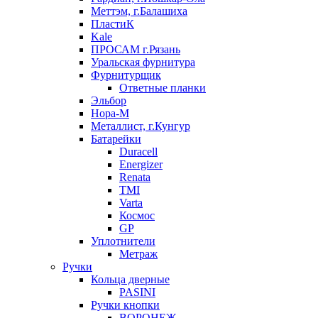
Меттэм, г.Балашиха
ПластиК
Kale
ПРОСАМ г.Рязань
Уральская фурнитура
Фурнитурщик
Ответные планки
Эльбор
Нора-М
Металлист, г.Кунгур
Батарейки
Duracell
Energizer
Renata
TMI
Varta
Космос
GP
Уплотнители
Метраж
Ручки
Кольца дверные
PASINI
Ручки кнопки
ВОРОНЕЖ