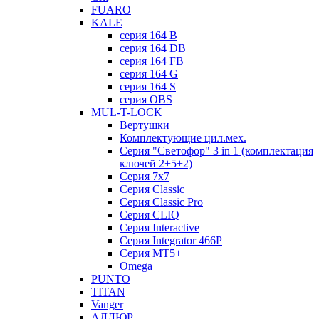
FUARO
KALE
серия 164 B
серия 164 DB
серия 164 FB
серия 164 G
серия 164 S
серия OBS
MUL-T-LOCK
Вертушки
Комплектующие цил.мех.
Серия "Светофор" 3 in 1 (комплектация
ключей 2+5+2)
Серия 7х7
Серия Classic
Серия Classic Pro
Серия CLIQ
Серия Interactive
Серия Integrator 466P
Серия MT5+
Omega
PUNTO
TITAN
Vanger
АЛЛЮР