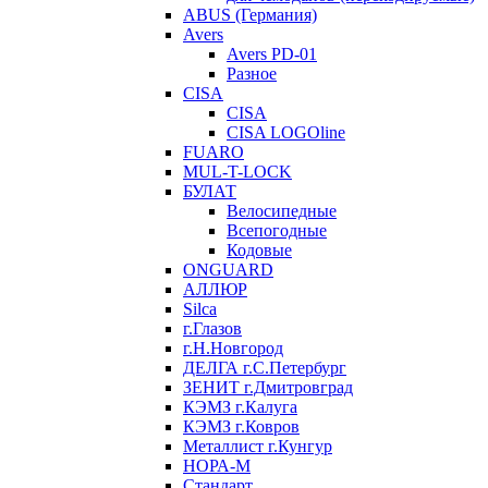
ABUS (Германия)
Avers
Avers PD-01
Разное
CISA
CISA
CISA LOGOline
FUARO
MUL-T-LOCK
БУЛАТ
Велосипедные
Всепогодные
Кодовые
ONGUARD
АЛЛЮР
Silca
г.Глазов
г.Н.Новгород
ДЕЛГА г.С.Петербург
ЗЕНИТ г.Дмитровград
КЭМЗ г.Калуга
КЭМЗ г.Ковров
Металлист г.Кунгур
НОРА-М
Стандарт