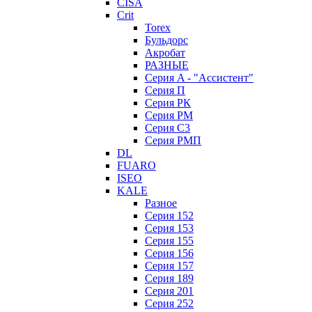
CISA
Crit
Torex
Бульдорс
Акробат
РАЗНЫЕ
Серия A - "Ассистент"
Серия П
Серия РК
Серия РМ
Серия С3
Серия РМП
DL
FUARO
ISEO
KALE
Разное
Серия 152
Серия 153
Серия 155
Серия 156
Серия 157
Серия 189
Серия 201
Серия 252