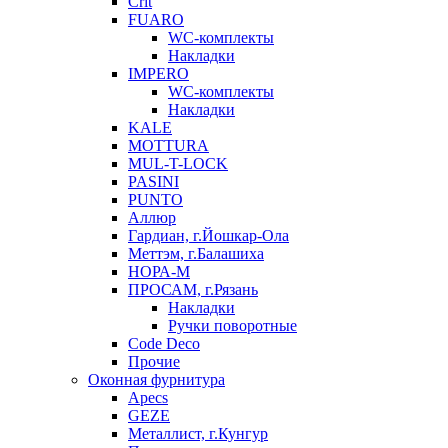
Crit
FUARO
WC-комплекты
Накладки
IMPERO
WC-комплекты
Накладки
KALE
MOTTURA
MUL-T-LOCK
PASINI
PUNTO
Аллюр
Гардиан, г.Йошкар-Ола
Меттэм, г.Балашиха
НОРА-М
ПРОСАМ, г.Рязань
Накладки
Ручки поворотные
Code Deco
Прочие
Оконная фурнитура
Apecs
GEZE
Металлист, г.Кунгур