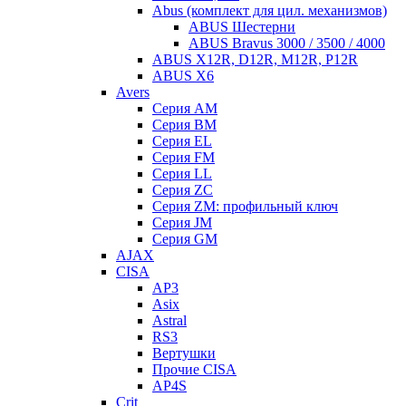
Abus (комплект для цил. механизмов)
ABUS Шестерни
ABUS Bravus 3000 / 3500 / 4000
ABUS X12R, D12R, M12R, P12R
ABUS X6
Avers
Серия AM
Серия BM
Серия EL
Серия FM
Серия LL
Серия ZC
Серия ZM: профильный ключ
Серия JM
Серия GM
AJAX
CISA
AP3
Asix
Astral
RS3
Вертушки
Прочие CISA
AP4S
Crit