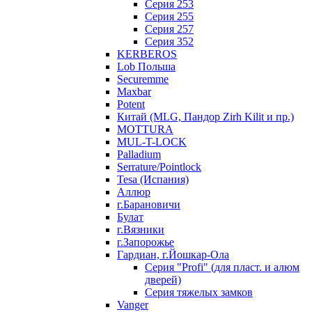
Серия 253
Серия 255
Серия 257
Серия 352
KERBEROS
Lob Польша
Securemme
Maxbar
Potent
Китай (MLG, Пандор Zirh Kilit и пр.)
MOTTURA
MUL-T-LOCK
Palladium
Serrature/Pointlock
Tesa (Испания)
Аллюр
г.Барановичи
Булат
г.Вязники
г.Запорожье
Гардиан, г.Йошкар-Ола
Серия "Profi" (для пласт. и алюм
дверей)
Серия тяжелых замков
Vanger