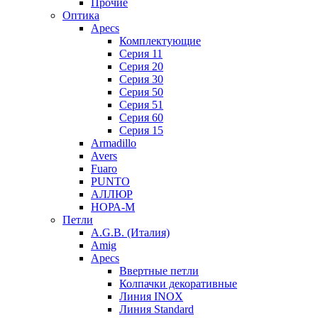
Прочие
Оптика
Apecs
Комплектующие
Серия 11
Серия 20
Серия 30
Серия 50
Серия 51
Серия 60
Серия 15
Armadillo
Avers
Fuaro
PUNTO
АЛЛЮР
НОРА-М
Петли
A.G.B. (Италия)
Amig
Apecs
Ввертные петли
Колпачки декоративные
Линия INOX
Линия Standard