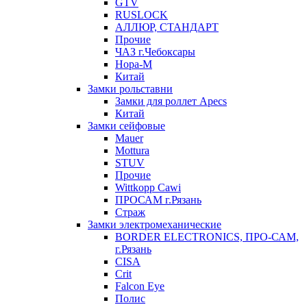
GTV
RUSLOCK
АЛЛЮР, СТАНДАРТ
Прочие
ЧАЗ г.Чебоксары
Нора-М
Китай
Замки рольставни
Замки для роллет Apecs
Китай
Замки сейфовые
Mauer
Mottura
STUV
Прочие
Wittkopp Cawi
ПРОСАМ г.Рязань
Страж
Замки электромеханические
BORDER ELECTRONICS, ПРО-САМ,
г.Рязань
CISA
Crit
Falcon Eye
Полис