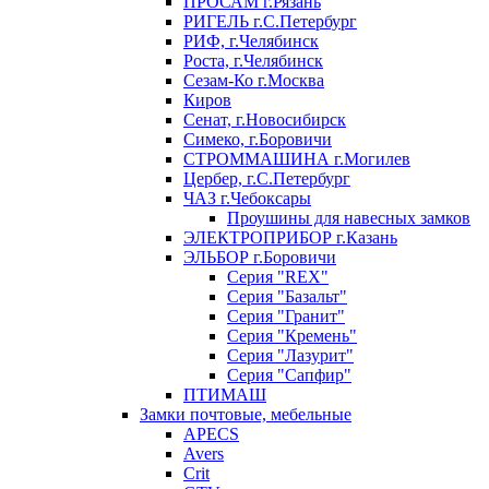
ПРОСАМ г.Рязань
РИГЕЛЬ г.С.Петербург
РИФ, г.Челябинск
Роста, г.Челябинск
Сезам-Ко г.Москва
Киров
Сенат, г.Новосибирск
Симеко, г.Боровичи
СТРОММАШИНА г.Могилев
Цербер, г.С.Петербург
ЧАЗ г.Чебоксары
Проушины для навесных замков
ЭЛЕКТРОПРИБОР г.Казань
ЭЛЬБОР г.Боровичи
Серия "REX"
Серия "Базальт"
Серия "Гранит"
Серия "Кремень"
Серия "Лазурит"
Серия "Сапфир"
ПТИМАШ
Замки почтовые, мебельные
APECS
Avers
Crit