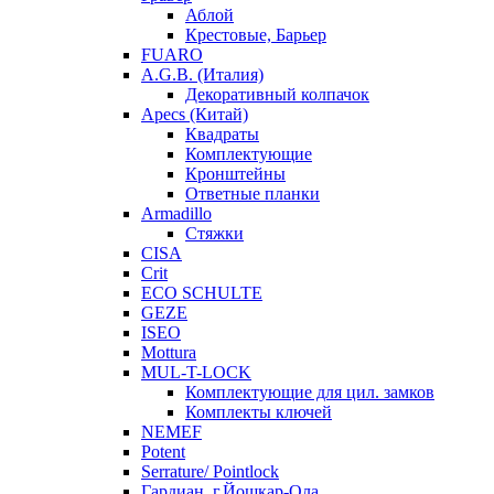
Аблой
Крестовые, Барьер
FUARO
A.G.B. (Италия)
Декоративный колпачок
Apecs (Китай)
Квадраты
Комплектующие
Кронштейны
Ответные планки
Armadillo
Стяжки
CISA
Crit
ECO SCHULTE
GEZE
ISEO
Mottura
MUL-T-LOCK
Комплектующие для цил. замков
Комплекты ключей
NEMEF
Potent
Serrature/ Pointlock
Гардиан, г.Йошкар-Ола