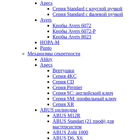
Apecs
Серия Standard с круглой ручкой
Серия Standard с фалевой ручкой
Avers
Кнобы Avers 6072
Кнобы Avers 6072-P
Кнобы Avers 8023
НОРА-М
Punto
Механизмы секретности
Abloy
Apecs
Вертушки
Серия 4KC
Серия CD
Серия Premier
Серия SC: английский ключ
Серия SM: профильный ключ
Серия XR
ABUS цилиндры
ABUS M12R
ABUS Standart (21 проф) для
мастерсистем
ABUS Zolit 1000
ABUS D6, X6