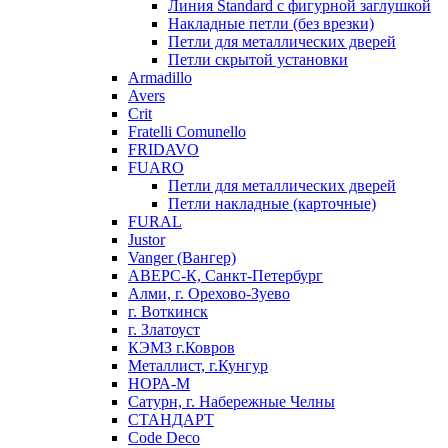
Линия Standard с фигурной заглушкой
Накладные петли (без врезки)
Петли для металлических дверей
Петли скрытой установки
Armadillo
Avers
Crit
Fratelli Comunello
FRIDAVO
FUARO
Петли для металлических дверей
Петли накладные (карточные)
FURAL
Justor
Vanger (Вангер)
АВЕРС-К, Санкт-Петербург
Алми, г. Орехово-Зуево
г. Воткинск
г. Златоуст
КЭМЗ г.Ковров
Металлист, г.Кунгур
НОРА-М
Сатурн, г. Набережные Челны
СТАНДАРТ
Code Deco