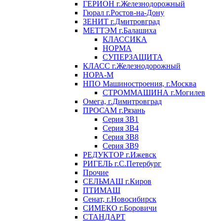
ГЕРИОН г.Железнодорожный
Гюрал г.Ростов-на-Дону
ЗЕНИТ г.Дмитровград
МЕТТЭМ г.Балашиха
КЛАССИКА
НОРМА
СУПЕРЗАЩИТА
КЛАСС г.Железнодорожный
НОРА-М
НПО Машиностроения, г.Москва
СТРОММАШИНА г.Могилев
Омега, г.Димитровград
ПРОСАМ г.Рязань
Серия ЗВ1
Серия ЗВ4
Серия ЗВ8
Серия ЗВ9
РЕДУКТОР г.Ижевск
РИГЕЛЬ г.С.Петербург
Прочие
СЕЛЬМАШ г.Киров
ПТИМАШ
Сенат, г.Новосибирск
СИМЕКО г.Боровичи
СТАНДАРТ