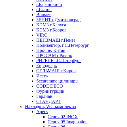
г.Барановичи
г.Глазов
Волмет
ЗЕНИТ г.Дмитровград
КЭМЗ г.Калуга
КЭМЗ г.Ковров
VIRO
ПЕНЗМАШ г.Пенза
Поливектор, г.С.Петербург
Прочие, Китай
ПРОСАМ г.Рязань
РИГЕЛЬ г.С.Петербург
Евродверь
СЕЛЬМАШ г.Киров
Исеть
Securemme цилиндры
CODE DECO
Фурнитурщик
Гардиан
СТАНДАРТ
Накладки, WC-комплекты
Apecs
Cерия 02 INOX
Cерия 05 Imagination
Cерия 06