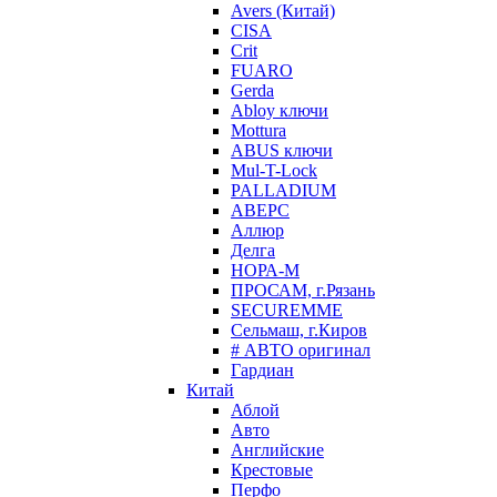
Avers (Китай)
CISA
Crit
FUARO
Gerda
Abloy ключи
Mottura
ABUS ключи
Mul-T-Lock
PALLADIUM
АВЕРС
Аллюр
Делга
НОРА-М
ПРОСАМ, г.Рязань
SECUREMME
Сельмаш, г.Киров
# АВТО оригинал
Гардиан
Китай
Аблой
Авто
Английские
Крестовые
Перфо