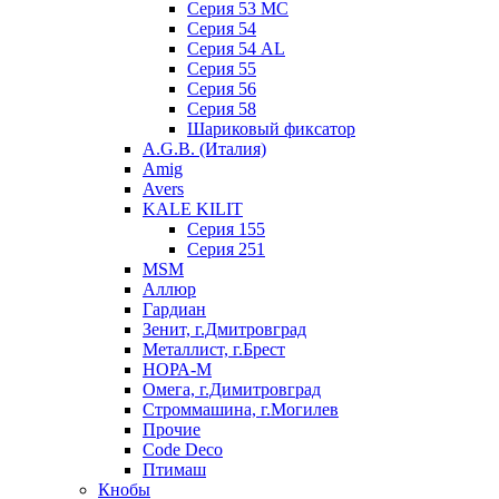
Серия 53 МC
Серия 54
Серия 54 AL
Серия 55
Серия 56
Серия 58
Шариковый фиксатор
A.G.B. (Италия)
Amig
Avers
KALE KILIT
Серия 155
Серия 251
MSM
Аллюр
Гардиан
Зенит, г.Дмитровград
Металлист, г.Брест
НОРА-М
Омега, г.Димитровград
Строммашина, г.Могилев
Прочие
Code Deco
Птимаш
Кнобы