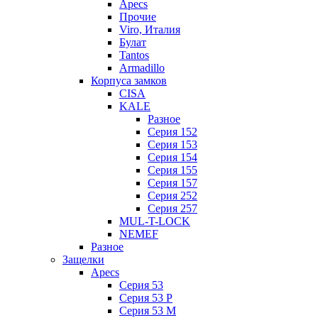
Apecs
Прочие
Viro, Италия
Булат
Tantos
Armadillo
Корпуса замков
CISA
KALE
Разное
Серия 152
Серия 153
Серия 154
Серия 155
Серия 157
Серия 252
Серия 257
MUL-T-LOCK
NEMEF
Разное
Защелки
Apecs
Серия 53
Серия 53 P
Серия 53 М