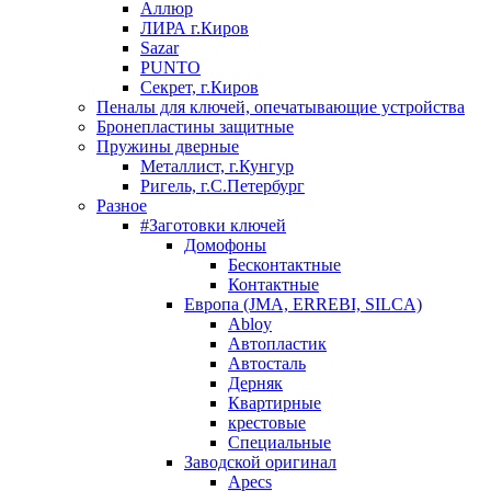
Аллюр
ЛИРА г.Киров
Sazar
PUNTO
Секрет, г.Киров
Пеналы для ключей, опечатывающие устройства
Бронепластины защитные
Пружины дверные
Металлист, г.Кунгур
Ригель, г.С.Петербург
Разное
#Заготовки ключей
Домофоны
Бесконтактные
Контактные
Европа (JMA, ERREBI, SILCA)
Abloy
Автопластик
Автосталь
Дерняк
Квартирные
крестовые
Специальные
Заводской оригинал
Apecs