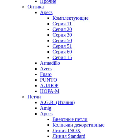
Прочие
Оптика
Apecs
Комплектующие
Серия 11
Серия 20
Серия 30
Серия 50
Серия 51
Серия 60
Серия 15
Armadillo
Avers
Fuaro
PUNTO
АЛЛЮР
НОРА-М
Петли
A.G.B. (Италия)
Amig
Apecs
Ввертные петли
Колпачки декоративные
Линия INOX
Линия Standard