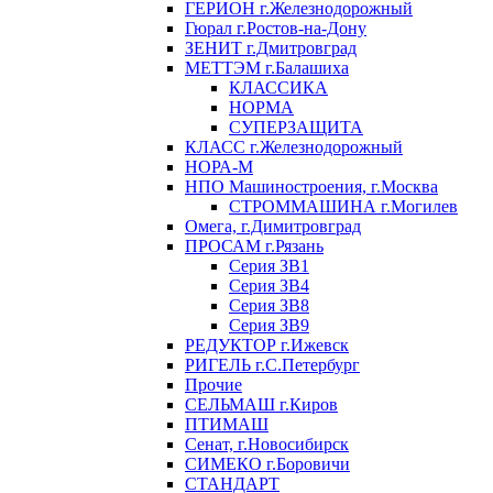
ГЕРИОН г.Железнодорожный
Гюрал г.Ростов-на-Дону
ЗЕНИТ г.Дмитровград
МЕТТЭМ г.Балашиха
КЛАССИКА
НОРМА
СУПЕРЗАЩИТА
КЛАСС г.Железнодорожный
НОРА-М
НПО Машиностроения, г.Москва
СТРОММАШИНА г.Могилев
Омега, г.Димитровград
ПРОСАМ г.Рязань
Серия ЗВ1
Серия ЗВ4
Серия ЗВ8
Серия ЗВ9
РЕДУКТОР г.Ижевск
РИГЕЛЬ г.С.Петербург
Прочие
СЕЛЬМАШ г.Киров
ПТИМАШ
Сенат, г.Новосибирск
СИМЕКО г.Боровичи
СТАНДАРТ