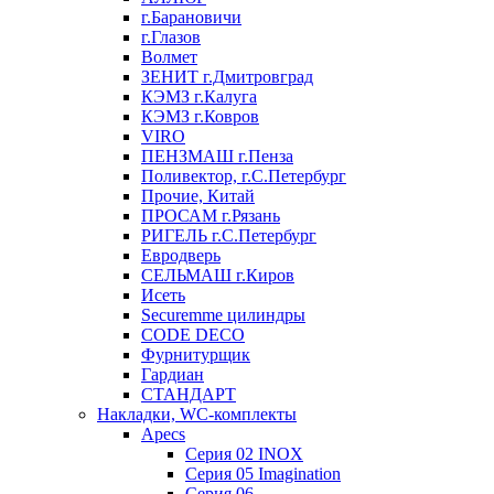
г.Барановичи
г.Глазов
Волмет
ЗЕНИТ г.Дмитровград
КЭМЗ г.Калуга
КЭМЗ г.Ковров
VIRO
ПЕНЗМАШ г.Пенза
Поливектор, г.С.Петербург
Прочие, Китай
ПРОСАМ г.Рязань
РИГЕЛЬ г.С.Петербург
Евродверь
СЕЛЬМАШ г.Киров
Исеть
Securemme цилиндры
CODE DECO
Фурнитурщик
Гардиан
СТАНДАРТ
Накладки, WC-комплекты
Apecs
Cерия 02 INOX
Cерия 05 Imagination
Cерия 06