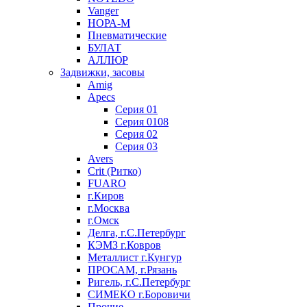
Vanger
НОРА-М
Пневматические
БУЛАТ
АЛЛЮР
Задвижки, засовы
Amig
Apecs
Серия 01
Серия 0108
Серия 02
Серия 03
Avers
Crit (Ритко)
FUARO
г.Киров
г.Москва
г.Омск
Делга, г.С.Петербург
КЭМЗ г.Ковров
Металлист г.Кунгур
ПРОСАМ, г.Рязань
Ригель, г.С.Петербург
СИМЕКО г.Боровичи
Прочие