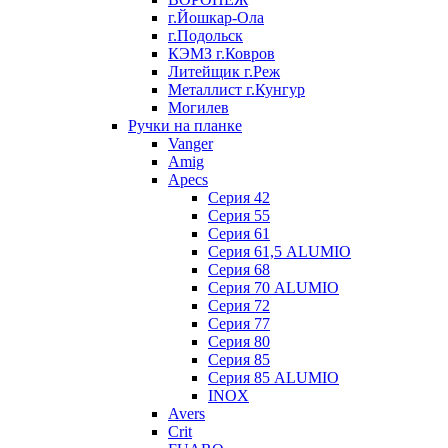
г.Йошкар-Ола
г.Подольск
КЭМЗ г.Ковров
Литейщик г.Реж
Металлист г.Кунгур
Могилев
Ручки на планке
Vanger
Amig
Apecs
Серия 42
Серия 55
Серия 61
Серия 61,5 ALUMIO
Серия 68
Серия 70 ALUMIO
Серия 72
Серия 77
Серия 80
Серия 85
Серия 85 ALUMIO
INOX
Avers
Crit