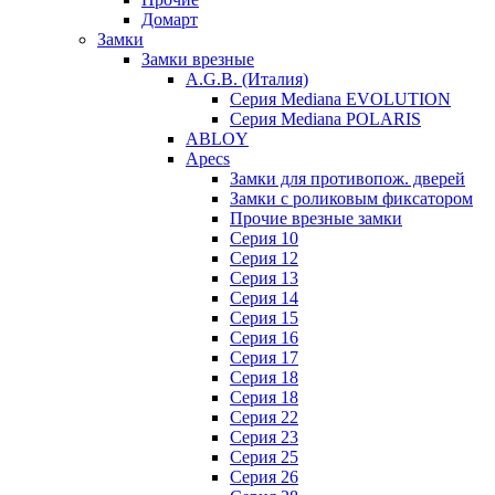
Домарт
Замки
Замки врезные
A.G.B. (Италия)
Серия Mediana EVOLUTION
Серия Mediana POLARIS
ABLOY
Apecs
Замки для противопож. дверей
Замки с роликовым фиксатором
Прочие врезные замки
Серия 10
Серия 12
Серия 13
Серия 14
Серия 15
Серия 16
Серия 17
Серия 18
Серия 18
Серия 22
Серия 23
Серия 25
Серия 26