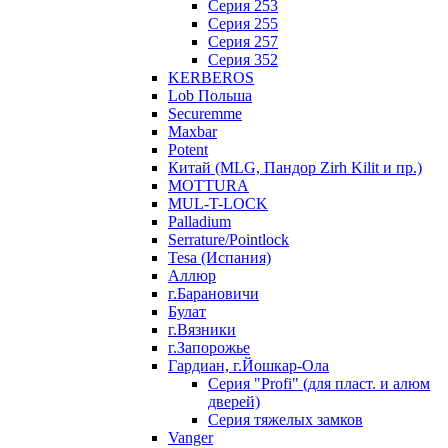
Серия 253
Серия 255
Серия 257
Серия 352
KERBEROS
Lob Польша
Securemme
Maxbar
Potent
Китай (MLG, Пандор Zirh Kilit и пр.)
MOTTURA
MUL-T-LOCK
Palladium
Serrature/Pointlock
Tesa (Испания)
Аллюр
г.Барановичи
Булат
г.Вязники
г.Запорожье
Гардиан, г.Йошкар-Ола
Серия "Profi" (для пласт. и алюм
дверей)
Серия тяжелых замков
Vanger