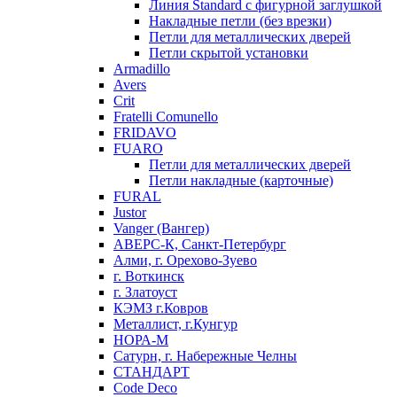
Линия Standard с фигурной заглушкой
Накладные петли (без врезки)
Петли для металлических дверей
Петли скрытой установки
Armadillo
Avers
Crit
Fratelli Comunello
FRIDAVO
FUARO
Петли для металлических дверей
Петли накладные (карточные)
FURAL
Justor
Vanger (Вангер)
АВЕРС-К, Санкт-Петербург
Алми, г. Орехово-Зуево
г. Воткинск
г. Златоуст
КЭМЗ г.Ковров
Металлист, г.Кунгур
НОРА-М
Сатурн, г. Набережные Челны
СТАНДАРТ
Code Deco