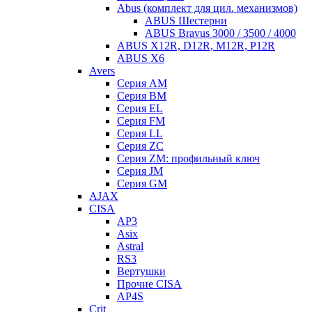
Abus (комплект для цил. механизмов)
ABUS Шестерни
ABUS Bravus 3000 / 3500 / 4000
ABUS X12R, D12R, M12R, P12R
ABUS X6
Avers
Серия AM
Серия BM
Серия EL
Серия FM
Серия LL
Серия ZC
Серия ZM: профильный ключ
Серия JM
Серия GM
AJAX
CISA
AP3
Asix
Astral
RS3
Вертушки
Прочие CISA
AP4S
Crit