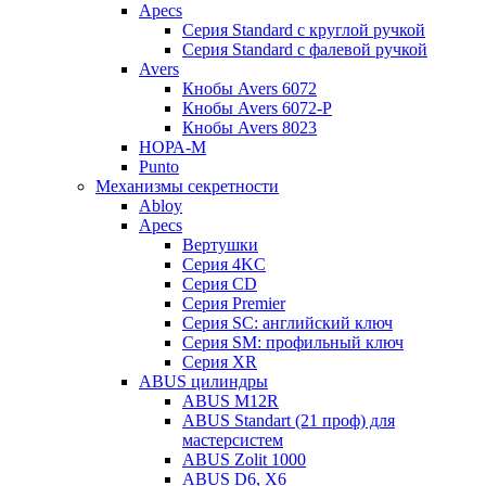
Apecs
Серия Standard с круглой ручкой
Серия Standard с фалевой ручкой
Avers
Кнобы Avers 6072
Кнобы Avers 6072-P
Кнобы Avers 8023
НОРА-М
Punto
Механизмы секретности
Abloy
Apecs
Вертушки
Серия 4KC
Серия CD
Серия Premier
Серия SC: английский ключ
Серия SM: профильный ключ
Серия XR
ABUS цилиндры
ABUS M12R
ABUS Standart (21 проф) для
мастерсистем
ABUS Zolit 1000
ABUS D6, X6