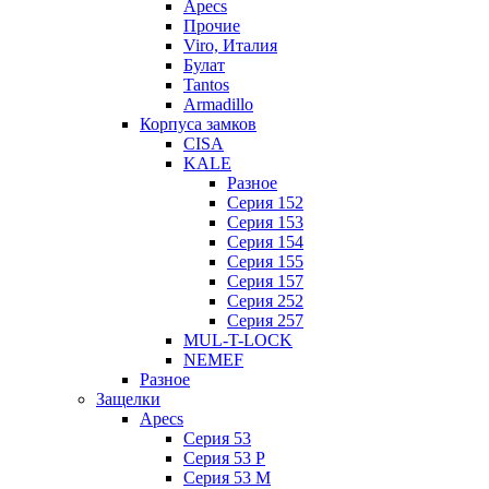
Apecs
Прочие
Viro, Италия
Булат
Tantos
Armadillo
Корпуса замков
CISA
KALE
Разное
Серия 152
Серия 153
Серия 154
Серия 155
Серия 157
Серия 252
Серия 257
MUL-T-LOCK
NEMEF
Разное
Защелки
Apecs
Серия 53
Серия 53 P
Серия 53 М