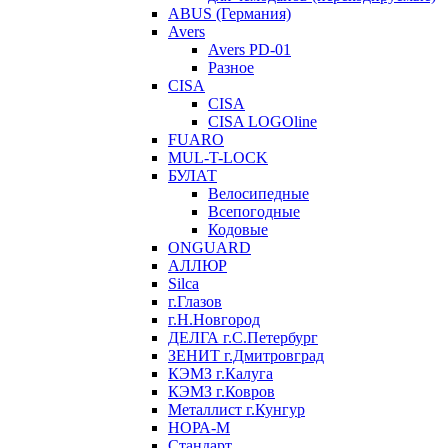
ABUS (Германия)
Avers
Avers PD-01
Разное
CISA
CISA
CISA LOGOline
FUARO
MUL-T-LOCK
БУЛАТ
Велосипедные
Всепогодные
Кодовые
ONGUARD
АЛЛЮР
Silca
г.Глазов
г.Н.Новгород
ДЕЛГА г.С.Петербург
ЗЕНИТ г.Дмитровград
КЭМЗ г.Калуга
КЭМЗ г.Ковров
Металлист г.Кунгур
НОРА-М
Стандарт