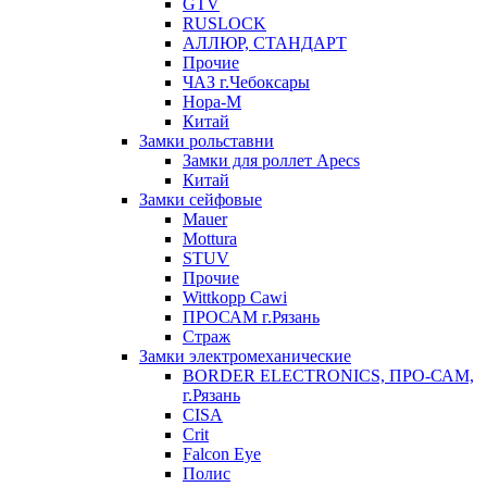
GTV
RUSLOCK
АЛЛЮР, СТАНДАРТ
Прочие
ЧАЗ г.Чебоксары
Нора-М
Китай
Замки рольставни
Замки для роллет Apecs
Китай
Замки сейфовые
Mauer
Mottura
STUV
Прочие
Wittkopp Cawi
ПРОСАМ г.Рязань
Страж
Замки электромеханические
BORDER ELECTRONICS, ПРО-САМ,
г.Рязань
CISA
Crit
Falcon Eye
Полис