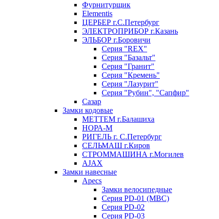
Фурнитурщик
Elementis
ЦЕРБЕР г.С.Петербург
ЭЛЕКТРОПРИБОР г.Казань
ЭЛЬБОР г.Боровичи
Серия "REX"
Серия "Базальт"
Серия "Гранит"
Серия "Кремень"
Серия "Лазурит"
Серия "Рубин", "Сапфир"
Сазар
Замки кодовые
МЕТТЕМ г.Балашиха
НОРА-М
РИГЕЛЬ г. С.Петербург
СЕЛЬМАШ г.Киров
СТРОММАШИНА г.Могилев
AJAX
Замки навесные
Apecs
Замки велосипедные
Серия PD-01 (МВС)
Серия PD-02
Серия PD-03