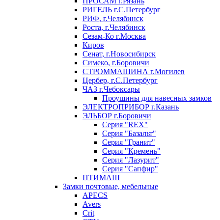
ПРОСАМ г.Рязань
РИГЕЛЬ г.С.Петербург
РИФ, г.Челябинск
Роста, г.Челябинск
Сезам-Ко г.Москва
Киров
Сенат, г.Новосибирск
Симеко, г.Боровичи
СТРОММАШИНА г.Могилев
Цербер, г.С.Петербург
ЧАЗ г.Чебоксары
Проушины для навесных замков
ЭЛЕКТРОПРИБОР г.Казань
ЭЛЬБОР г.Боровичи
Серия "REX"
Серия "Базальт"
Серия "Гранит"
Серия "Кремень"
Серия "Лазурит"
Серия "Сапфир"
ПТИМАШ
Замки почтовые, мебельные
APECS
Avers
Crit