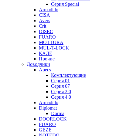
Серия Special
Armadillo
CISA
Avers
Crit
DISEC
FUARO
MOTTURA
MUL-T-LOCK
КАЛЕ
Прочие
Доводчики
Apecs
Комплектующие
Серия 01
Серия 07
Серия 2.0
Серия 4.0
Armadillo
Diplomat
Dorma
DOORLOCK
FUARO
GEZE
NOTEDO