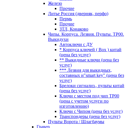
Железо
Прочие
Литье Россия (дверняк, перфо)
Пермь
Прочие
ЗТЛ, Конаково
Чипы. Корпуса. Лезвия. Пульты. TP00.
Выкидухи
Автоключи с ДУ
* Корпуса ключей ( Box ) китай
(цена без услуг)
** Выкидные ключи (цена без
услуг)
*** Лезвия для выкидных,
составных и"smart key" (цена без
услуг)
Брелоки сигнализ., пульты китай
(цена без услуг)
Ключи с местом под чип TP00
(цена с учетом услуги по
изготовлению)
Ключи с Чипом (цена без услуг)
Транспондеры (цена без услуг)
Пульты Ворота / Шлагбаумы
Гравер