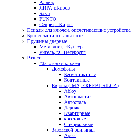
Аллюр
ЛИРА г.Киров
Sazar
PUNTO
Секрет, г.Киров
Пеналы для ключей, опечатывающие устройства
Бронепластины защитные
Пружины дверные
Металлист, г.Кунгур
Ригель, г.С.Петербург
Разное
#Заготовки ключей
Домофоны
Бесконтактные
Контактные
Европа (JMA, ERREBI, SILCA)
Abloy
Автопластик
Автосталь
Дерняк
Квартирные
крестовые
Специальные
Заводской оригинал
Apecs