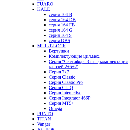
FUARO
KALE
серия 164 B
серия 164 DB
серия 164 FB
серия 164 G
серия 164 S
серия OBS
MUL-T-LOCK
Вертушки
Комплектующие цил.мех.
Серия "Светофор" 3 in 1 (комплектация
ключей 2+5+2)
Серия 7х7
Серия Classic
Серия Classic Pro
Серия CLIQ
Серия Interactive
Серия Integrator 466P
Серия MT5+
Omega
PUNTO
TITAN
Vanger
АЛЛЮР