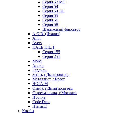
Серия 53 МC
Серия 54
Серия 54 AL
Серия 55
Серия 56
Серия 58
Шариковый фиксатор
A.G.B. (Италия)
Amig
Avers
KALE KILIT
Серия 155
Серия 251
MSM
Аллюр
Гардиан
Зенит, г.Дмитровград
Металлист, г.Брест
НОРА-М
Омега, г.Димитровград
Строммашина, г.Могилев
Прочие
Code Deco
Птимаш
Кнобы