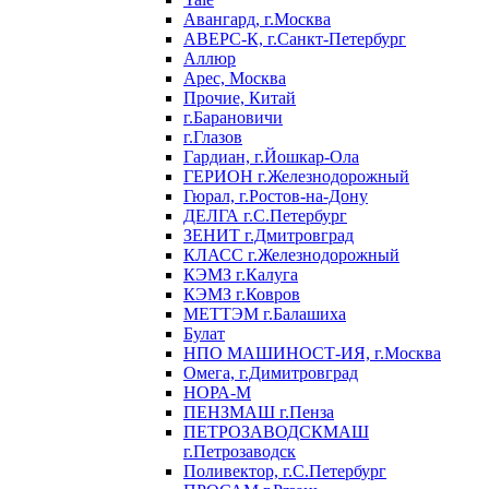
Авангард, г.Москва
АВЕРС-К, г.Санкт-Петербург
Аллюр
Арес, Москва
Прочие, Китай
г.Барановичи
г.Глазов
Гардиан, г.Йошкар-Ола
ГЕРИОН г.Железнодорожный
Гюрал, г.Ростов-на-Дону
ДЕЛГА г.С.Петербург
ЗЕНИТ г.Дмитровград
КЛАСС г.Железнодорожный
КЭМЗ г.Калуга
КЭМЗ г.Ковров
МЕТТЭМ г.Балашиха
Булат
НПО МАШИНОСТ-ИЯ, г.Москва
Омега, г.Димитровград
НОРА-М
ПЕНЗМАШ г.Пенза
ПЕТРОЗАВОДСКМАШ
г.Петрозаводск
Поливектор, г.С.Петербург