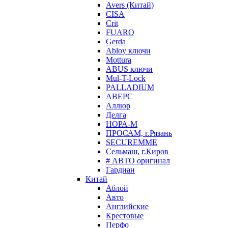
Avers (Китай)
CISA
Crit
FUARO
Gerda
Abloy ключи
Mottura
ABUS ключи
Mul-T-Lock
PALLADIUM
АВЕРС
Аллюр
Делга
НОРА-М
ПРОСАМ, г.Рязань
SECUREMME
Сельмаш, г.Киров
# АВТО оригинал
Гардиан
Китай
Аблой
Авто
Английские
Крестовые
Перфо