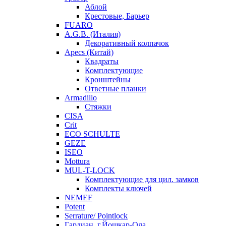
Аблой
Крестовые, Барьер
FUARO
A.G.B. (Италия)
Декоративный колпачок
Apecs (Китай)
Квадраты
Комплектующие
Кронштейны
Ответные планки
Armadillo
Стяжки
CISA
Crit
ECO SCHULTE
GEZE
ISEO
Mottura
MUL-T-LOCK
Комплектующие для цил. замков
Комплекты ключей
NEMEF
Potent
Serrature/ Pointlock
Гардиан, г.Йошкар-Ола