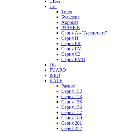
CISA
Crit
Torex
Бульдорс
Акробат
РАЗНЫЕ
Серия A - "Ассистент"
Серия П
Серия РК
Серия РМ
Серия С3
Серия РМП
DL
FUARO
ISEO
KALE
Разное
Серия 152
Серия 153
Серия 155
Серия 156
Серия 157
Серия 189
Серия 201
Серия 252