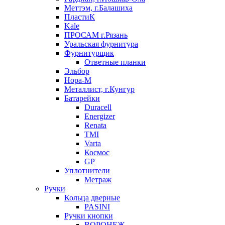
Меттэм, г.Балашиха
ПластиК
Kale
ПРОСАМ г.Рязань
Уральская фурнитура
Фурнитурщик
Ответные планки
Эльбор
Нора-М
Металлист, г.Кунгур
Батарейки
Duracell
Energizer
Renata
TMI
Varta
Космос
GP
Уплотнители
Метраж
Ручки
Кольца дверные
PASINI
Ручки кнопки
ВОРОНЕЖ