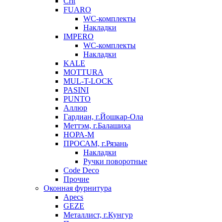
Crit
FUARO
WC-комплекты
Накладки
IMPERO
WC-комплекты
Накладки
KALE
MOTTURA
MUL-T-LOCK
PASINI
PUNTO
Аллюр
Гардиан, г.Йошкар-Ола
Меттэм, г.Балашиха
НОРА-М
ПРОСАМ, г.Рязань
Накладки
Ручки поворотные
Code Deco
Прочие
Оконная фурнитура
Apecs
GEZE
Металлист, г.Кунгур