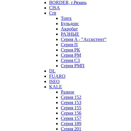
BORDER, г.Рязань
CISA
Crit
Torex
Бульдорс
Акробат
РАЗНЫЕ
Серия A - "Ассистент"
Серия П
Серия РК
Серия РМ
Серия С3
Серия РМП
DL
FUARO
ISEO
KALE
Разное
Серия 152
Серия 153
Серия 155
Серия 156
Серия 157
Серия 189
Серия 201