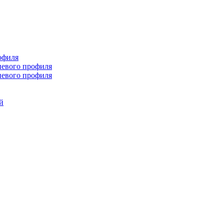
офиля
иевого профиля
иевого профиля
й