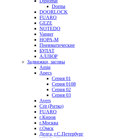
Diplomat
Dorma
DOORLOCK
FUARO
GEZE
NOTEDO
Vanger
НОРА-М
Пневматические
БУЛАТ
АЛЛЮР
Задвижки, засовы
Amig
Apecs
Серия 01
Серия 0108
Серия 02
Серия 03
Avers
Crit (Ритко)
FUARO
г.Киров
г.Москва
г.Омск
Делга, г.С.Петербург