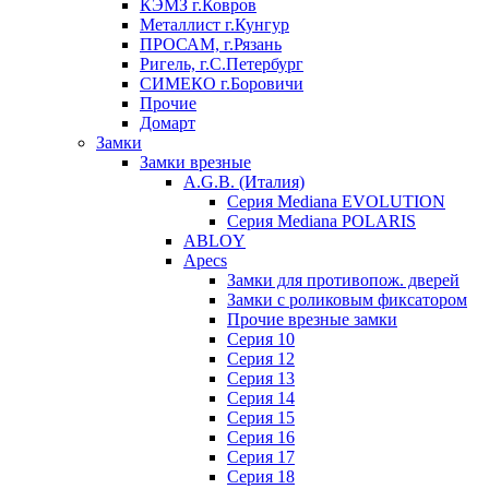
КЭМЗ г.Ковров
Металлист г.Кунгур
ПРОСАМ, г.Рязань
Ригель, г.С.Петербург
СИМЕКО г.Боровичи
Прочие
Домарт
Замки
Замки врезные
A.G.B. (Италия)
Серия Mediana EVOLUTION
Серия Mediana POLARIS
ABLOY
Apecs
Замки для противопож. дверей
Замки с роликовым фиксатором
Прочие врезные замки
Серия 10
Серия 12
Серия 13
Серия 14
Серия 15
Серия 16
Серия 17
Серия 18