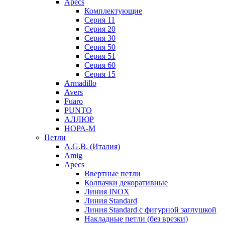
Apecs
Комплектующие
Серия 11
Серия 20
Серия 30
Серия 50
Серия 51
Серия 60
Серия 15
Armadillo
Avers
Fuaro
PUNTO
АЛЛЮР
НОРА-М
Петли
A.G.B. (Италия)
Amig
Apecs
Ввертные петли
Колпачки декоративные
Линия INOX
Линия Standard
Линия Standard с фигурной заглушкой
Накладные петли (без врезки)