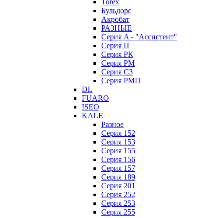
Torex
Бульдорс
Акробат
РАЗНЫЕ
Серия A - "Ассистент"
Серия П
Серия РК
Серия РМ
Серия С3
Серия РМП
DL
FUARO
ISEO
KALE
Разное
Серия 152
Серия 153
Серия 155
Серия 156
Серия 157
Серия 189
Серия 201
Серия 252
Серия 253
Серия 255