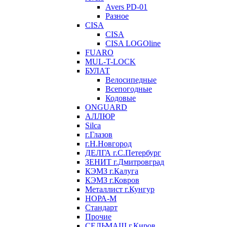
Avers PD-01
Разное
CISA
CISA
CISA LOGOline
FUARO
MUL-T-LOCK
БУЛАТ
Велосипедные
Всепогодные
Кодовые
ONGUARD
АЛЛЮР
Silca
г.Глазов
г.Н.Новгород
ДЕЛГА г.С.Петербург
ЗЕНИТ г.Дмитровград
КЭМЗ г.Калуга
КЭМЗ г.Ковров
Металлист г.Кунгур
НОРА-М
Стандарт
Прочие
СЕЛЬМАШ г.Киров