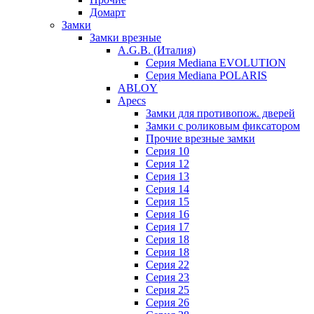
Домарт
Замки
Замки врезные
A.G.B. (Италия)
Серия Mediana EVOLUTION
Серия Mediana POLARIS
ABLOY
Apecs
Замки для противопож. дверей
Замки с роликовым фиксатором
Прочие врезные замки
Серия 10
Серия 12
Серия 13
Серия 14
Серия 15
Серия 16
Серия 17
Серия 18
Серия 18
Серия 22
Серия 23
Серия 25
Серия 26