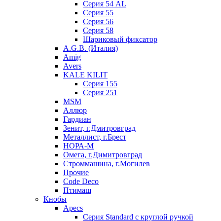
Серия 54 AL
Серия 55
Серия 56
Серия 58
Шариковый фиксатор
A.G.B. (Италия)
Amig
Avers
KALE KILIT
Серия 155
Серия 251
MSM
Аллюр
Гардиан
Зенит, г.Дмитровград
Металлист, г.Брест
НОРА-М
Омега, г.Димитровград
Строммашина, г.Могилев
Прочие
Code Deco
Птимаш
Кнобы
Apecs
Серия Standard с круглой ручкой