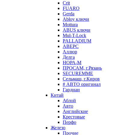
Crit
FUARO
Gerda
Abloy ключи
Mottura
ABUS ключи
Mul-T-Lock
PALLADIUM
АВЕРС
Аллюр
Делга
НОРА-М
ПРОСАМ, г.Рязань
SECUREMME
Сельмаш, г.Киров
# АВТО оригинал
Гардиан
Китай
Аблой
Авто
Английские
Крестовые
Перфо
Железо
Прочие