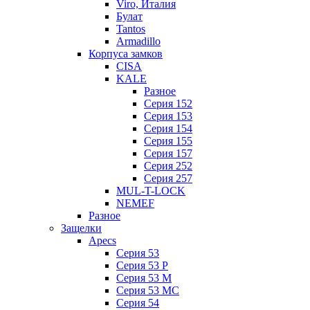
Viro, Италия
Булат
Tantos
Armadillo
Корпуса замков
CISA
KALE
Разное
Серия 152
Серия 153
Серия 154
Серия 155
Серия 157
Серия 252
Серия 257
MUL-T-LOCK
NEMEF
Разное
Защелки
Apecs
Серия 53
Серия 53 P
Серия 53 М
Серия 53 МC
Серия 54