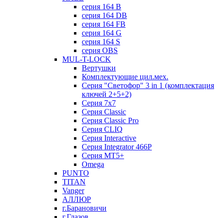
серия 164 B
серия 164 DB
серия 164 FB
серия 164 G
серия 164 S
серия OBS
MUL-T-LOCK
Вертушки
Комплектующие цил.мех.
Серия "Светофор" 3 in 1 (комплектация
ключей 2+5+2)
Серия 7х7
Серия Classic
Серия Classic Pro
Серия CLIQ
Серия Interactive
Серия Integrator 466P
Серия MT5+
Omega
PUNTO
TITAN
Vanger
АЛЛЮР
г.Барановичи
г.Глазов