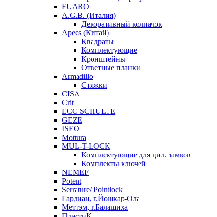
FUARO
A.G.B. (Италия)
Декоративный колпачок
Apecs (Китай)
Квадраты
Комплектующие
Кронштейны
Ответные планки
Armadillo
Стяжки
CISA
Crit
ECO SCHULTE
GEZE
ISEO
Mottura
MUL-T-LOCK
Комплектующие для цил. замков
Комплекты ключей
NEMEF
Potent
Serrature/ Pointlock
Гардиан, г.Йошкар-Ола
Меттэм, г.Балашиха
ПластиК