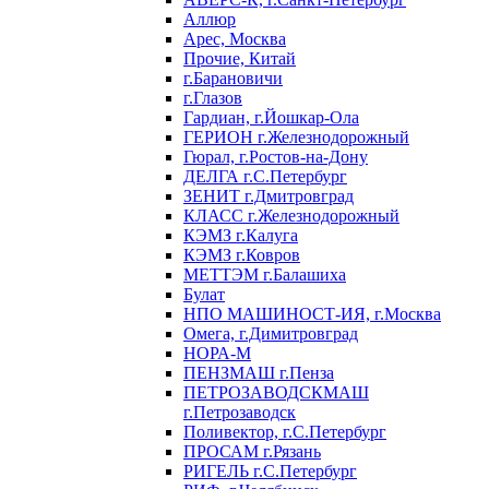
Аллюр
Арес, Москва
Прочие, Китай
г.Барановичи
г.Глазов
Гардиан, г.Йошкар-Ола
ГЕРИОН г.Железнодорожный
Гюрал, г.Ростов-на-Дону
ДЕЛГА г.С.Петербург
ЗЕНИТ г.Дмитровград
КЛАСС г.Железнодорожный
КЭМЗ г.Калуга
КЭМЗ г.Ковров
МЕТТЭМ г.Балашиха
Булат
НПО МАШИНОСТ-ИЯ, г.Москва
Омега, г.Димитровград
НОРА-М
ПЕНЗМАШ г.Пенза
ПЕТРОЗАВОДСКМАШ
г.Петрозаводск
Поливектор, г.С.Петербург
ПРОСАМ г.Рязань
РИГЕЛЬ г.С.Петербург