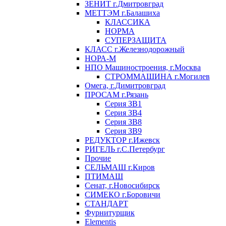
ЗЕНИТ г.Дмитровград
МЕТТЭМ г.Балашиха
КЛАССИКА
НОРМА
СУПЕРЗАЩИТА
КЛАСС г.Железнодорожный
НОРА-М
НПО Машиностроения, г.Москва
СТРОММАШИНА г.Могилев
Омега, г.Димитровград
ПРОСАМ г.Рязань
Серия ЗВ1
Серия ЗВ4
Серия ЗВ8
Серия ЗВ9
РЕДУКТОР г.Ижевск
РИГЕЛЬ г.С.Петербург
Прочие
СЕЛЬМАШ г.Киров
ПТИМАШ
Сенат, г.Новосибирск
СИМЕКО г.Боровичи
СТАНДАРТ
Фурнитурщик
Elementis