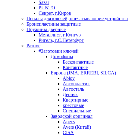
Sazar
PUNTO
Секрет, г.Киров
Пеналы для ключей, опечатывающие устройства
Бронепластины защитные
Пружины дверные
Металлист, г.Кунгур
Ригель, г.С.Петербург
Разное
#Заготовки ключей
Домофоны
Бесконтактные
Контактные
Европа (JMA, ERREBI, SILCA)
Abloy
Автопластик
Автосталь
Дерняк
Квартирные
крестовые
Специальные
Заводской оригинал
Apecs
Avers (Китай)
CISA