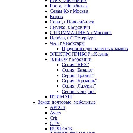
РИФ, г.Челябинск
Роста, г.Челябинск
Сезам-Ко г.Москва
Киров
Сенат, г.Новосибирск
Симеко, г.Боровичи
СТРОММАШИНА г.Могилев
Цербер, г.С.Петербург
ЧАЗ г.Чебоксары
Проушины для навесных замков
ЭЛЕКТРОПРИБОР г.Казань
ЭЛЬБОР г.Боровичи
Серия "REX"
Серия "Базальт"
Серия "Гранит"
Серия "Кремень"
Серия "Лазурит"
Серия "Сапфир"
ПТИМАШ
Замки почтовые, мебельные
APECS
Avers
Crit
GTV
RUSLOCK