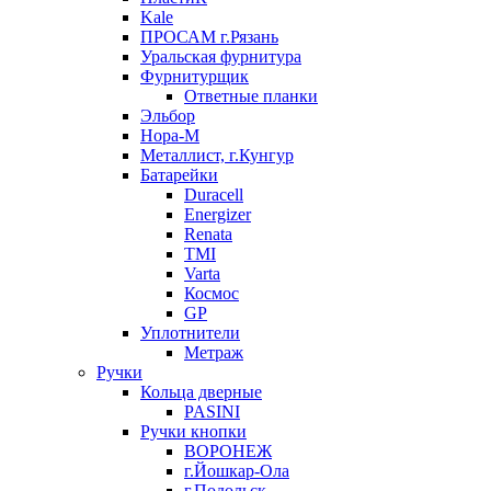
Kale
ПРОСАМ г.Рязань
Уральская фурнитура
Фурнитурщик
Ответные планки
Эльбор
Нора-М
Металлист, г.Кунгур
Батарейки
Duracell
Energizer
Renata
TMI
Varta
Космос
GP
Уплотнители
Метраж
Ручки
Кольца дверные
PASINI
Ручки кнопки
ВОРОНЕЖ
г.Йошкар-Ола
г.Подольск