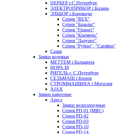
ЦЕРБЕР г.С.Петербург
ЭЛЕКТРОПРИБОР г.Казань
ЭЛЬБОР г.Боровичи
Серия "REX"
Серия "Базальт"
Серия "Гранит"
Серия "Кремень"
Серия "Лазурит"
Серия "Рубин", "Сапфир"
Сазар
Замки кодовые
МЕТТЕМ г.Балашиха
НОРА-М
РИГЕЛЬ г. С.Петербург
СЕЛЬМАШ г.Киров
СТРОММАШИНА г.Могилев
AJAX
Замки навесные
Apecs
Замки велосипедные
Серия PD-01 (МВС)
Серия PD-02
Серия PD-03
Серия PD-10
Серия PD-14