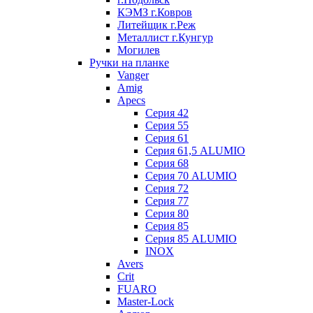
КЭМЗ г.Ковров
Литейщик г.Реж
Металлист г.Кунгур
Могилев
Ручки на планке
Vanger
Amig
Apecs
Серия 42
Серия 55
Серия 61
Серия 61,5 ALUMIO
Серия 68
Серия 70 ALUMIO
Серия 72
Серия 77
Серия 80
Серия 85
Серия 85 ALUMIO
INOX
Avers
Crit
FUARO
Master-Lock