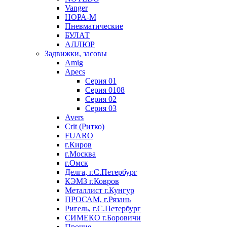
Vanger
НОРА-М
Пневматические
БУЛАТ
АЛЛЮР
Задвижки, засовы
Amig
Apecs
Серия 01
Серия 0108
Серия 02
Серия 03
Avers
Crit (Ритко)
FUARO
г.Киров
г.Москва
г.Омск
Делга, г.С.Петербург
КЭМЗ г.Ковров
Металлист г.Кунгур
ПРОСАМ, г.Рязань
Ригель, г.С.Петербург
СИМЕКО г.Боровичи
Прочие