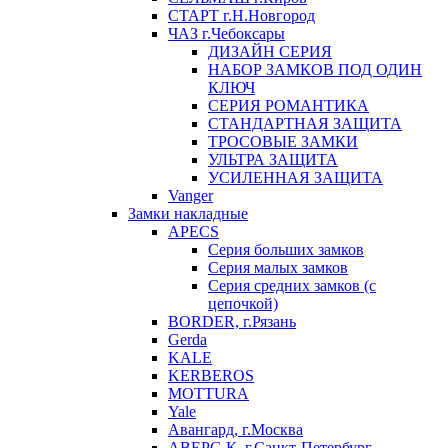
СТАРТ г.Н.Новгород
ЧАЗ г.Чебоксары
ДИЗАЙН СЕРИЯ
НАБОР ЗАМКОВ ПОД ОДИН
КЛЮЧ
СЕРИЯ РОМАНТИКА
СТАНДАРТНАЯ ЗАЩИТА
ТРОСОВЫЕ ЗАМКИ
УЛЬТРА ЗАЩИТА
УСИЛЕННАЯ ЗАЩИТА
Vanger
Замки накладные
APECS
Серия больших замков
Серия малых замков
Серия средних замков (с
цепочкой)
BORDER, г.Рязань
Gerda
KALE
KERBEROS
MOTTURA
Yale
Авангард, г.Москва
АВЕРС-К, г.Санкт-Петербург