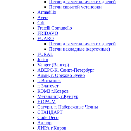
Петли для металлических дверей
Петли скрытой установки
Armadillo
Avers
Crit
Fratelli Comunello
FRIDAVO
FUARO
Петли для металлических дверей
Петли накладные (карточные)
FURAL
Justor
Vanger (Вангер)
АВЕРС-К, Санкт-Петербург
Алми, г. Орехово-Зуево
г. Воткинск
г. Златоуст
КЭМЗ г.Ковров
Металлист, г.Кунгур
НОРА-М
Сатурн, г. Набережные Челны
СТАНДАРТ
Code Deco
Аллюр
ЛИРА г.Киров