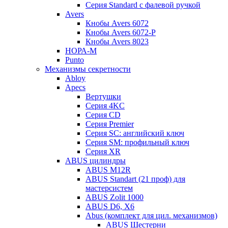
Серия Standard с фалевой ручкой
Avers
Кнобы Avers 6072
Кнобы Avers 6072-P
Кнобы Avers 8023
НОРА-М
Punto
Механизмы секретности
Abloy
Apecs
Вертушки
Серия 4KC
Серия CD
Серия Premier
Серия SC: английский ключ
Серия SM: профильный ключ
Серия XR
ABUS цилиндры
ABUS M12R
ABUS Standart (21 проф) для
мастерсистем
ABUS Zolit 1000
ABUS D6, X6
Abus (комплект для цил. механизмов)
ABUS Шестерни