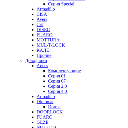
Серия Special
Armadillo
CISA
Avers
Crit
DISEC
FUARO
MOTTURA
MUL-T-LOCK
КАЛЕ
Прочие
Доводчики
Apecs
Комплектующие
Серия 01
Серия 07
Серия 2.0
Серия 4.0
Armadillo
Diplomat
Dorma
DOORLOCK
FUARO
GEZE
NOTEDO