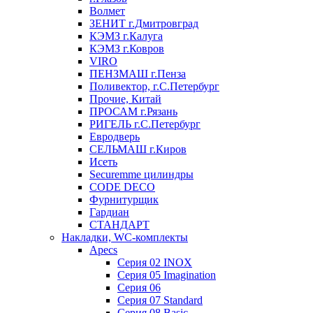
Волмет
ЗЕНИТ г.Дмитровград
КЭМЗ г.Калуга
КЭМЗ г.Ковров
VIRO
ПЕНЗМАШ г.Пенза
Поливектор, г.С.Петербург
Прочие, Китай
ПРОСАМ г.Рязань
РИГЕЛЬ г.С.Петербург
Евродверь
СЕЛЬМАШ г.Киров
Исеть
Securemme цилиндры
CODE DECO
Фурнитурщик
Гардиан
СТАНДАРТ
Накладки, WC-комплекты
Apecs
Cерия 02 INOX
Cерия 05 Imagination
Cерия 06
Cерия 07 Standard
Cерия 08 Basic