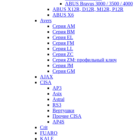
ABUS Bravus 3000 / 3500 / 4000
ABUS X12R, D12R, M12R, P12R
ABUS X6
Avers
Серия AM
Серия BM
Серия EL
Серия FM
Серия LL
Серия ZC
Серия ZM: профильный ключ
Серия JM
Серия GM
AJAX
CISA
AP3
Asix
Astral
RS3
Вертушки
Прочие CISA
AP4S
Crit
FUARO
KALE