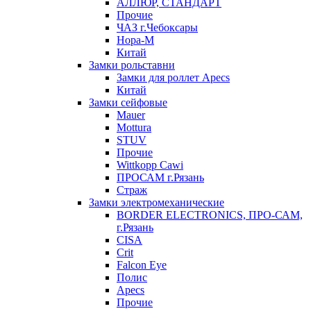
АЛЛЮР, СТАНДАРТ
Прочие
ЧАЗ г.Чебоксары
Нора-М
Китай
Замки рольставни
Замки для роллет Apecs
Китай
Замки сейфовые
Mauer
Mottura
STUV
Прочие
Wittkopp Cawi
ПРОСАМ г.Рязань
Страж
Замки электромеханические
BORDER ELECTRONICS, ПРО-САМ,
г.Рязань
CISA
Crit
Falcon Eye
Полис
Apecs
Прочие