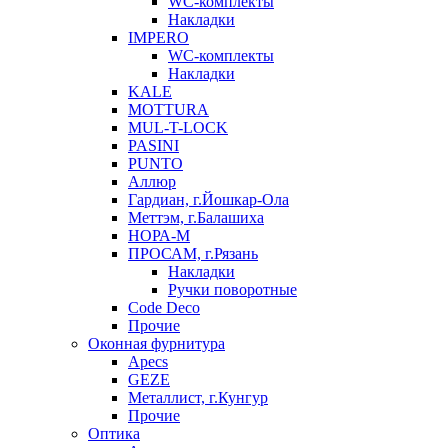
WC-комплекты
Накладки
IMPERO
WC-комплекты
Накладки
KALE
MOTTURA
MUL-T-LOCK
PASINI
PUNTO
Аллюр
Гардиан, г.Йошкар-Ола
Меттэм, г.Балашиха
НОРА-М
ПРОСАМ, г.Рязань
Накладки
Ручки поворотные
Code Deco
Прочие
Оконная фурнитура
Apecs
GEZE
Металлист, г.Кунгур
Прочие
Оптика