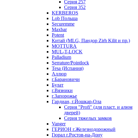
Серия 257
Серия 352
KERBEROS
Lob Польша
Securemme
Maxbar
Potent
Китай (MLG, Пандор Zirh Kilit и пр.)
MOTTURA
MUL-T-LOCK
Palladium
Serrature/Pointlock
Tesa (Испания)
Аллюр
г.Барановичи
Булат
г.Вязники
г.Запорожье
Гардиан, г.Йошкар-Ола
Серия "Profi" (для пласт. и алюм
дверей)
Серия тяжелых замков
Vanger
ГЕРИОН г.Железнодорожный
Гюрал г.Ростов-на-Дону