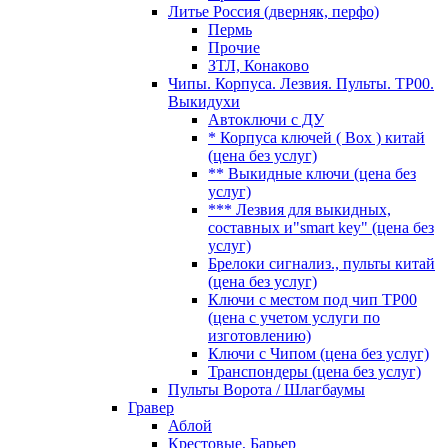
Литье Россия (дверняк, перфо)
Пермь
Прочие
ЗТЛ, Конаково
Чипы. Корпуса. Лезвия. Пульты. TP00.
Выкидухи
Автоключи с ДУ
* Корпуса ключей ( Box ) китай
(цена без услуг)
** Выкидные ключи (цена без
услуг)
*** Лезвия для выкидных,
составных и"smart key" (цена без
услуг)
Брелоки сигнализ., пульты китай
(цена без услуг)
Ключи с местом под чип TP00
(цена с учетом услуги по
изготовлению)
Ключи с Чипом (цена без услуг)
Транспондеры (цена без услуг)
Пульты Ворота / Шлагбаумы
Гравер
Аблой
Крестовые, Барьер