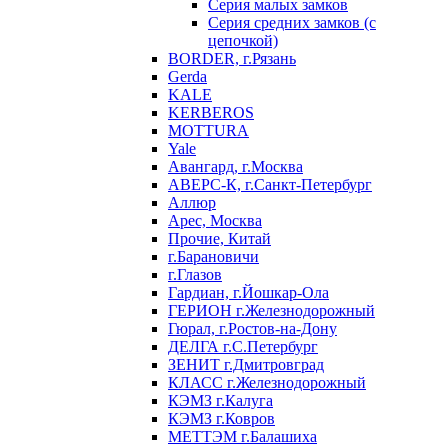
Серия малых замков
Серия средних замков (с
цепочкой)
BORDER, г.Рязань
Gerda
KALE
KERBEROS
MOTTURA
Yale
Авангард, г.Москва
АВЕРС-К, г.Санкт-Петербург
Аллюр
Арес, Москва
Прочие, Китай
г.Барановичи
г.Глазов
Гардиан, г.Йошкар-Ола
ГЕРИОН г.Железнодорожный
Гюрал, г.Ростов-на-Дону
ДЕЛГА г.С.Петербург
ЗЕНИТ г.Дмитровград
КЛАСС г.Железнодорожный
КЭМЗ г.Калуга
КЭМЗ г.Ковров
МЕТТЭМ г.Балашиха