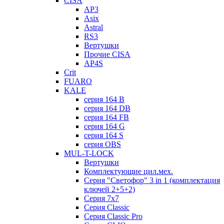
CISA
AP3
Asix
Astral
RS3
Вертушки
Прочие CISA
AP4S
Crit
FUARO
KALE
серия 164 B
серия 164 DB
серия 164 FB
серия 164 G
серия 164 S
серия OBS
MUL-T-LOCK
Вертушки
Комплектующие цил.мех.
Серия "Светофор" 3 in 1 (комплектация
ключей 2+5+2)
Серия 7х7
Серия Classic
Серия Classic Pro