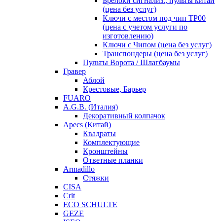
Брелоки сигнализ., пульты китай
(цена без услуг)
Ключи с местом под чип TP00
(цена с учетом услуги по
изготовлению)
Ключи с Чипом (цена без услуг)
Транспондеры (цена без услуг)
Пульты Ворота / Шлагбаумы
Гравер
Аблой
Крестовые, Барьер
FUARO
A.G.B. (Италия)
Декоративный колпачок
Apecs (Китай)
Квадраты
Комплектующие
Кронштейны
Ответные планки
Armadillo
Стяжки
CISA
Crit
ECO SCHULTE
GEZE