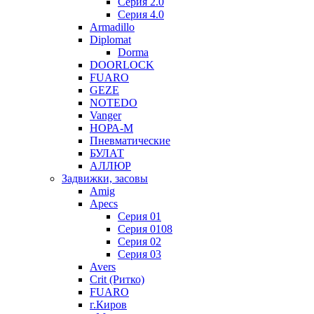
Серия 2.0
Серия 4.0
Armadillo
Diplomat
Dorma
DOORLOCK
FUARO
GEZE
NOTEDO
Vanger
НОРА-М
Пневматические
БУЛАТ
АЛЛЮР
Задвижки, засовы
Amig
Apecs
Серия 01
Серия 0108
Серия 02
Серия 03
Avers
Crit (Ритко)
FUARO
г.Киров