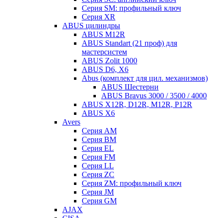
Серия SM: профильный ключ
Серия XR
ABUS цилиндры
ABUS M12R
ABUS Standart (21 проф) для
мастерсистем
ABUS Zolit 1000
ABUS D6, X6
Abus (комплект для цил. механизмов)
ABUS Шестерни
ABUS Bravus 3000 / 3500 / 4000
ABUS X12R, D12R, M12R, P12R
ABUS X6
Avers
Серия AM
Серия BM
Серия EL
Серия FM
Серия LL
Серия ZC
Серия ZM: профильный ключ
Серия JM
Серия GM
AJAX