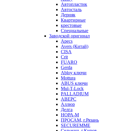
Автопластик
Автосталь
Дерняк
Квартирные
крестовые
Специальные
Заводской оригинал
Apecs
Avers (Китай)
CISA
Crit
FUARO
Gerda
Abloy ключи
Mottura
ABUS ключи
Mul-T-Lock
PALLADIUM
АВЕРС
Аллюр
Делга
НОРА-М
ПРОСАМ, г.Рязань
SECUREMME
Сельмаш, г.Киров