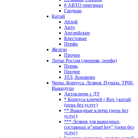
# АВТО оригинал
Гардиан
Китай
Аблой
Авто
Английские
Крестовые
Перфо
Железо
Прочие
Литье Россия (дверняк, перфо)
Пермь
Прочие
ЗТЛ, Конаково
Чипы. Корпуса. Лезвия. Пульты. TP00.
Выкидухи
Автоключи с ДУ
* Корпуса ключей ( Box ) китай
(цена без услуг)
** Выкидные ключи (цена без
услуг)
*** Лезвия для выкидных,
составных и"smart key" (цена без
услуг)