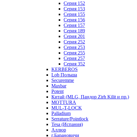
Серия 152
Серия 153
Серия 155
Серия 156
Серия 157
Серия 189
Серия 201
Серия 252
Серия 253
Серия 255
Серия 257
Серия 352
KERBEROS
Lob Польша
Securemme
Maxbar
Potent
Китай (MLG, Пандор Zirh Kilit и пр.)
MOTTURA
MUL-T-LOCK
Palladium
Serrature/Pointlock
Tesa (Испания)
Аллюр
г.Барановичи