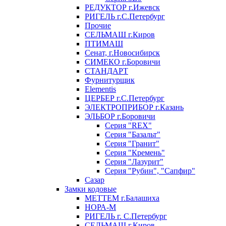
РЕДУКТОР г.Ижевск
РИГЕЛЬ г.С.Петербург
Прочие
СЕЛЬМАШ г.Киров
ПТИМАШ
Сенат, г.Новосибирск
СИМЕКО г.Боровичи
СТАНДАРТ
Фурнитурщик
Elementis
ЦЕРБЕР г.С.Петербург
ЭЛЕКТРОПРИБОР г.Казань
ЭЛЬБОР г.Боровичи
Серия "REX"
Серия "Базальт"
Серия "Гранит"
Серия "Кремень"
Серия "Лазурит"
Серия "Рубин", "Сапфир"
Сазар
Замки кодовые
МЕТТЕМ г.Балашиха
НОРА-М
РИГЕЛЬ г. С.Петербург
СЕЛЬМАШ г.Киров