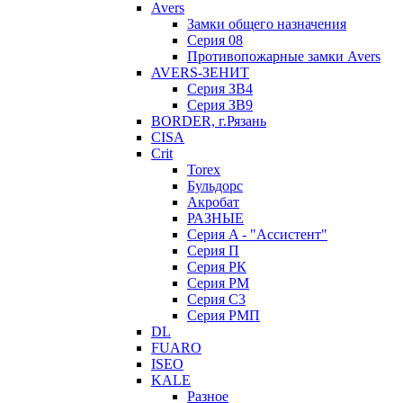
Avers
Замки общего назначения
Серия 08
Противопожарные замки Avers
AVERS-ЗЕНИТ
Серия ЗВ4
Серия ЗВ9
BORDER, г.Рязань
CISA
Crit
Torex
Бульдорс
Акробат
РАЗНЫЕ
Серия A - "Ассистент"
Серия П
Серия РК
Серия РМ
Серия С3
Серия РМП
DL
FUARO
ISEO
KALE
Разное