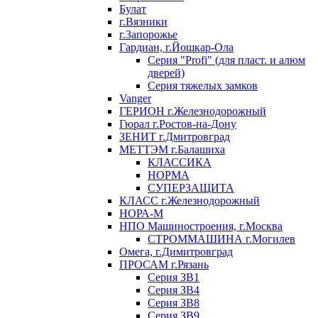
Булат
г.Вязники
г.Запорожье
Гардиан, г.Йошкар-Ола
Серия "Profi" (для пласт. и алюм
дверей)
Серия тяжелых замков
Vanger
ГЕРИОН г.Железнодорожный
Гюрал г.Ростов-на-Дону
ЗЕНИТ г.Дмитровград
МЕТТЭМ г.Балашиха
КЛАССИКА
НОРМА
СУПЕРЗАЩИТА
КЛАСС г.Железнодорожный
НОРА-М
НПО Машиностроения, г.Москва
СТРОММАШИНА г.Могилев
Омега, г.Димитровград
ПРОСАМ г.Рязань
Серия ЗВ1
Серия ЗВ4
Серия ЗВ8
Серия ЗВ9