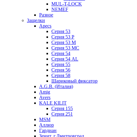
MUL-T-LOCK
NEMEF
Разное
Защелки
Apecs
Серия 53
Серия 53 P
Серия 53 М
Серия 53 МC
Серия 54
Серия 54 AL
Серия 55
Серия 56
Серия 58
Шариковый фиксатор
A.G.B. (Италия)
Amig
Avers
KALE KILIT
Серия 155
Серия 251
MSM
Аллюр
Гардиан
Зенит, г.Дмитровград