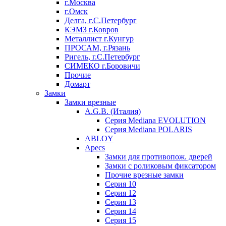
г.Москва
г.Омск
Делга, г.С.Петербург
КЭМЗ г.Ковров
Металлист г.Кунгур
ПРОСАМ, г.Рязань
Ригель, г.С.Петербург
СИМЕКО г.Боровичи
Прочие
Домарт
Замки
Замки врезные
A.G.B. (Италия)
Серия Mediana EVOLUTION
Серия Mediana POLARIS
ABLOY
Apecs
Замки для противопож. дверей
Замки с роликовым фиксатором
Прочие врезные замки
Серия 10
Серия 12
Серия 13
Серия 14
Серия 15