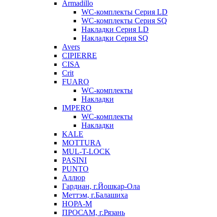
Armadillo
WC-комплекты Серия LD
WC-комплекты Серия SQ
Накладки Серия LD
Накладки Серия SQ
Avers
CIPIERRE
CISA
Crit
FUARO
WC-комплекты
Накладки
IMPERO
WC-комплекты
Накладки
KALE
MOTTURA
MUL-T-LOCK
PASINI
PUNTO
Аллюр
Гардиан, г.Йошкар-Ола
Меттэм, г.Балашиха
НОРА-М
ПРОСАМ, г.Рязань