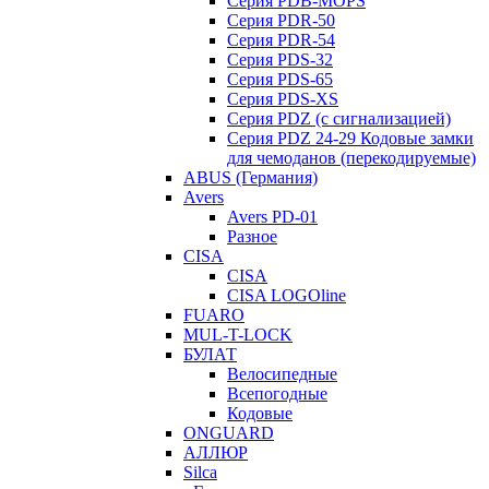
Серия PDB-MOPS
Серия PDR-50
Серия PDR-54
Серия PDS-32
Серия PDS-65
Серия PDS-XS
Серия PDZ (с сигнализацией)
Серия PDZ 24-29 Кодовые замки
для чемоданов (перекодируемые)
ABUS (Германия)
Avers
Avers PD-01
Разное
CISA
CISA
CISA LOGOline
FUARO
MUL-T-LOCK
БУЛАТ
Велосипедные
Всепогодные
Кодовые
ONGUARD
АЛЛЮР
Silca