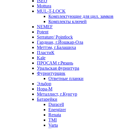
ISEO
Mottura
MUL-T-LOCK
Комплектующие для цил. замков
Комплекты ключей
NEMEF
Potent
Serrature/ Pointlock
Гардиан, г.Йошкар-Ола
Меттэм, г.Балашиха
ПластиК
Kale
ПРОСАМ г.Рязань
Уральская фурнитура
Фурнитурщик
Ответные планки
Эльбор
Нора-М
Металлист, г.Кунгур
Батарейки
Duracell
Energizer
Renata
TMI
Varta