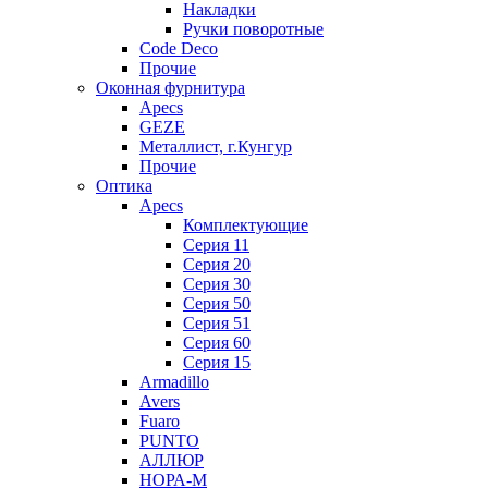
Накладки
Ручки поворотные
Code Deco
Прочие
Оконная фурнитура
Apecs
GEZE
Металлист, г.Кунгур
Прочие
Оптика
Apecs
Комплектующие
Серия 11
Серия 20
Серия 30
Серия 50
Серия 51
Серия 60
Серия 15
Armadillo
Avers
Fuaro
PUNTO
АЛЛЮР
НОРА-М