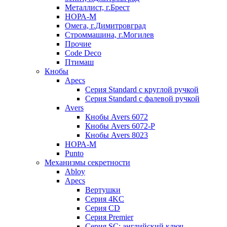
Металлист, г.Брест
НОРА-М
Омега, г.Димитровград
Строммашина, г.Могилев
Прочие
Code Deco
Птимаш
Кнобы
Apecs
Серия Standard с круглой ручкой
Серия Standard с фалевой ручкой
Avers
Кнобы Avers 6072
Кнобы Avers 6072-P
Кнобы Avers 8023
НОРА-М
Punto
Механизмы секретности
Abloy
Apecs
Вертушки
Серия 4KC
Серия CD
Серия Premier
Серия SC: английский ключ