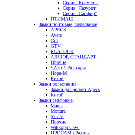
Серия "Кремень"
Серия "Лазурит"
Серия "Сапфир"
ПТИМАШ
Замки почтовые, мебельные
APECS
Avers
Crit
GTV
RUSLOCK
АЛЛЮР, СТАНДАРТ
Прочие
ЧАЗ г.Чебоксары
Нора-М
Китай
Замки рольставни
Замки для роллет Apecs
Китай
Замки сейфовые
Mauer
Mottura
STUV
Прочие
Wittkopp Cawi
ПРОСАМ г.Рязань