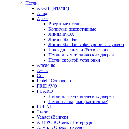
Петли
A.G.B. (Италия)
Amig
Apecs
Ввертные петли
Колпачки декоративные
Линия INOX
Линия Standard
Линия Standard с фигурной заглушкой
Накладные петли (без врезки)
Петли для металлических дверей
Петли скрытой установки
Armadillo
Avers
Crit
Fratelli Comunello
FRIDAVO
FUARO
Петли для металлических дверей
Петли накладные (карточные)
FURAL
Justor
Vanger (Вангер)
АВЕРС-К, Санкт-Петербург
Алми, г. Орехово-Зуево