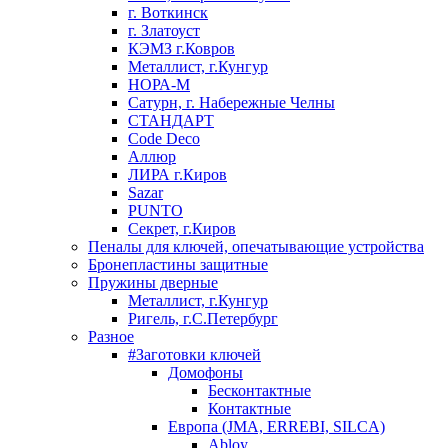
г. Воткинск
г. Златоуст
КЭМЗ г.Ковров
Металлист, г.Кунгур
НОРА-М
Сатурн, г. Набережные Челны
СТАНДАРТ
Code Deco
Аллюр
ЛИРА г.Киров
Sazar
PUNTO
Секрет, г.Киров
Пеналы для ключей, опечатывающие устройства
Бронепластины защитные
Пружины дверные
Металлист, г.Кунгур
Ригель, г.С.Петербург
Разное
#Заготовки ключей
Домофоны
Бесконтактные
Контактные
Европа (JMA, ERREBI, SILCA)
Abloy