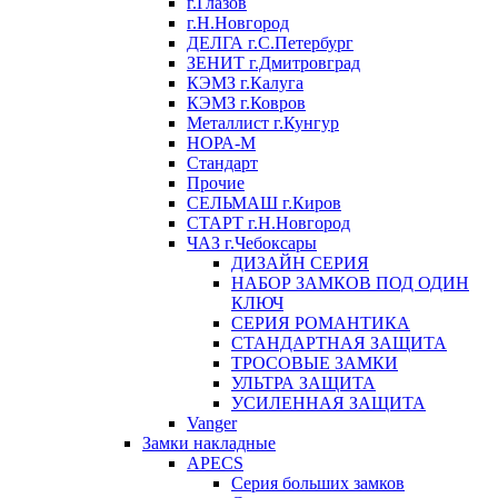
г.Глазов
г.Н.Новгород
ДЕЛГА г.С.Петербург
ЗЕНИТ г.Дмитровград
КЭМЗ г.Калуга
КЭМЗ г.Ковров
Металлист г.Кунгур
НОРА-М
Стандарт
Прочие
СЕЛЬМАШ г.Киров
СТАРТ г.Н.Новгород
ЧАЗ г.Чебоксары
ДИЗАЙН СЕРИЯ
НАБОР ЗАМКОВ ПОД ОДИН
КЛЮЧ
СЕРИЯ РОМАНТИКА
СТАНДАРТНАЯ ЗАЩИТА
ТРОСОВЫЕ ЗАМКИ
УЛЬТРА ЗАЩИТА
УСИЛЕННАЯ ЗАЩИТА
Vanger
Замки накладные
APECS
Серия больших замков