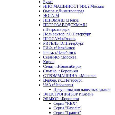
Булат
НПО МАШИНОСТ-ИЯ, г.Москва
Омега, г.Димитровград
НОРА-М
ПЕНЗМАШ г.Пенза
ПЕТРОЗАВОДСКМАШ
г.Петрозаводск
Поливектор, г.С.Петербург
ПРОСАМ г.Рязань
РИГЕЛЬ г.С.Петербург
РИФ, г.Челябинск
Роста, г.Челябинск
Сезам-Ко г.Москва
Киров
Сенат, г.Новосибирск
Симеко, г.Боровичи
СТРОММАШИНА г.Могилев
Цербер, г.С.Петербург
ЧАЗ г.Чебоксары
Проушины для навесных замков
ЭЛЕКТРОПРИБОР г.Казань
ЭЛЬБОР г.Боровичи
Серия "REX"
Серия "Базальт"
Серия "Гранит"