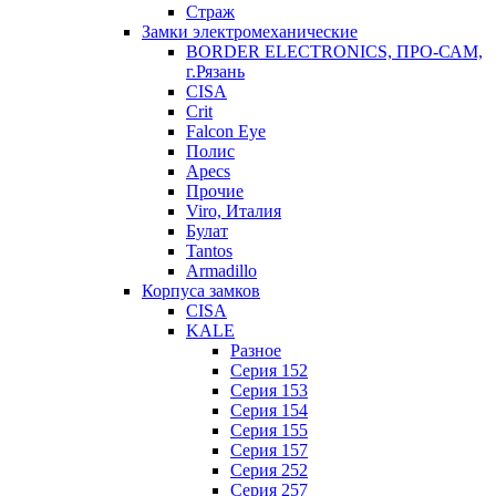
Страж
Замки электромеханические
BORDER ELECTRONICS, ПРО-САМ,
г.Рязань
CISA
Crit
Falcon Eye
Полис
Apecs
Прочие
Viro, Италия
Булат
Tantos
Armadillo
Корпуса замков
CISA
KALE
Разное
Серия 152
Серия 153
Серия 154
Серия 155
Серия 157
Серия 252
Серия 257