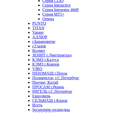
Серия CLIQ
Серия Interactive
Серия Integrator 466P
Серия MT5+
Omega
PUNTO
TITAN
Vanger
АЛЛЮР
г.Барановичи
г.Глазов
Волмет
ЗЕНИТ г.Дмитровград
КЭМЗ г.Калуга
КЭМЗ г.Ковров
VIRO
ПЕНЗМАШ г.Пенза
Поливектор, г.С.Петербург
Прочие, Китай
ПРОСАМ г.Рязань
РИГЕЛЬ г.С.Петербург
Евродверь
СЕЛЬМАШ г.Киров
Исеть
Securemme цилиндры