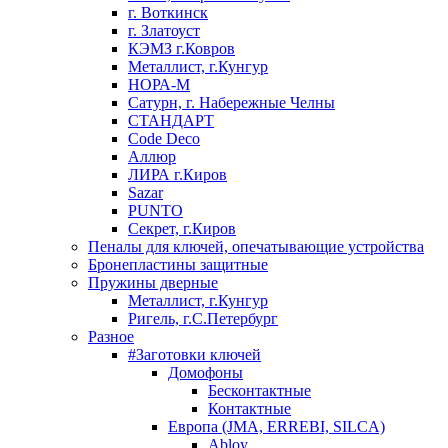
г. Воткинск
г. Златоуст
КЭМЗ г.Ковров
Металлист, г.Кунгур
НОРА-М
Сатурн, г. Набережные Челны
СТАНДАРТ
Code Deco
Аллюр
ЛИРА г.Киров
Sazar
PUNTO
Секрет, г.Киров
Пеналы для ключей, опечатывающие устройства
Бронепластины защитные
Пружины дверные
Металлист, г.Кунгур
Ригель, г.С.Петербург
Разное
#Заготовки ключей
Домофоны
Бесконтактные
Контактные
Европа (JMA, ERREBI, SILCA)
Abloy