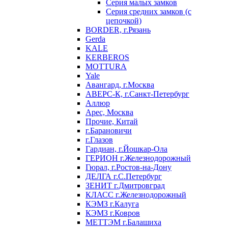
Серия малых замков
Серия средних замков (с
цепочкой)
BORDER, г.Рязань
Gerda
KALE
KERBEROS
MOTTURA
Yale
Авангард, г.Москва
АВЕРС-К, г.Санкт-Петербург
Аллюр
Арес, Москва
Прочие, Китай
г.Барановичи
г.Глазов
Гардиан, г.Йошкар-Ола
ГЕРИОН г.Железнодорожный
Гюрал, г.Ростов-на-Дону
ДЕЛГА г.С.Петербург
ЗЕНИТ г.Дмитровград
КЛАСС г.Железнодорожный
КЭМЗ г.Калуга
КЭМЗ г.Ковров
МЕТТЭМ г.Балашиха