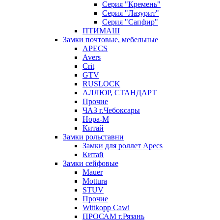
Серия "Кремень"
Серия "Лазурит"
Серия "Сапфир"
ПТИМАШ
Замки почтовые, мебельные
APECS
Avers
Crit
GTV
RUSLOCK
АЛЛЮР, СТАНДАРТ
Прочие
ЧАЗ г.Чебоксары
Нора-М
Китай
Замки рольставни
Замки для роллет Apecs
Китай
Замки сейфовые
Mauer
Mottura
STUV
Прочие
Wittkopp Cawi
ПРОСАМ г.Рязань