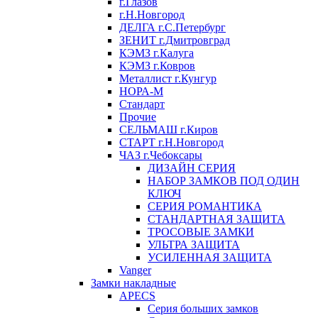
г.Глазов
г.Н.Новгород
ДЕЛГА г.С.Петербург
ЗЕНИТ г.Дмитровград
КЭМЗ г.Калуга
КЭМЗ г.Ковров
Металлист г.Кунгур
НОРА-М
Стандарт
Прочие
СЕЛЬМАШ г.Киров
СТАРТ г.Н.Новгород
ЧАЗ г.Чебоксары
ДИЗАЙН СЕРИЯ
НАБОР ЗАМКОВ ПОД ОДИН
КЛЮЧ
СЕРИЯ РОМАНТИКА
СТАНДАРТНАЯ ЗАЩИТА
ТРОСОВЫЕ ЗАМКИ
УЛЬТРА ЗАЩИТА
УСИЛЕННАЯ ЗАЩИТА
Vanger
Замки накладные
APECS
Серия больших замков