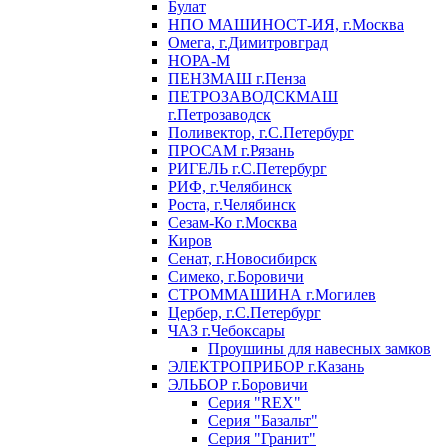
Булат
НПО МАШИНОСТ-ИЯ, г.Москва
Омега, г.Димитровград
НОРА-М
ПЕНЗМАШ г.Пенза
ПЕТРОЗАВОДСКМАШ
г.Петрозаводск
Поливектор, г.С.Петербург
ПРОСАМ г.Рязань
РИГЕЛЬ г.С.Петербург
РИФ, г.Челябинск
Роста, г.Челябинск
Сезам-Ко г.Москва
Киров
Сенат, г.Новосибирск
Симеко, г.Боровичи
СТРОММАШИНА г.Могилев
Цербер, г.С.Петербург
ЧАЗ г.Чебоксары
Проушины для навесных замков
ЭЛЕКТРОПРИБОР г.Казань
ЭЛЬБОР г.Боровичи
Серия "REX"
Серия "Базальт"
Серия "Гранит"