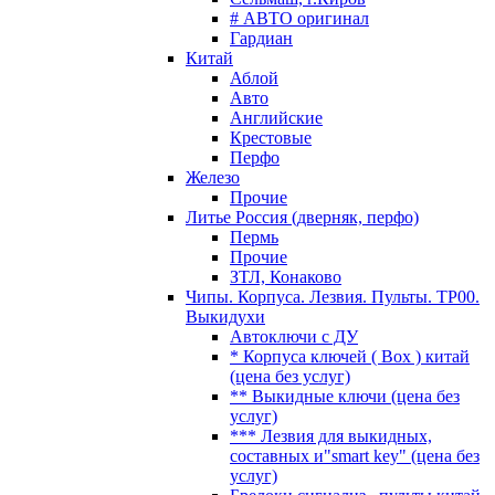
# АВТО оригинал
Гардиан
Китай
Аблой
Авто
Английские
Крестовые
Перфо
Железо
Прочие
Литье Россия (дверняк, перфо)
Пермь
Прочие
ЗТЛ, Конаково
Чипы. Корпуса. Лезвия. Пульты. TP00.
Выкидухи
Автоключи с ДУ
* Корпуса ключей ( Box ) китай
(цена без услуг)
** Выкидные ключи (цена без
услуг)
*** Лезвия для выкидных,
составных и"smart key" (цена без
услуг)