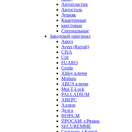
Автопластик
Автосталь
Дерняк
Квартирные
крестовые
Специальные
Заводской оригинал
Apecs
Avers (Китай)
CISA
Crit
FUARO
Gerda
Abloy ключи
Mottura
ABUS ключи
Mul-T-Lock
PALLADIUM
АВЕРС
Аллюр
Делга
НОРА-М
ПРОСАМ, г.Рязань
SECUREMME
Сельмаш, г.Киров