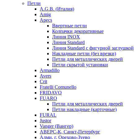
Петли
A.G.B. (Италия)
Amig
Apecs
Ввертные петли
Колпачки декоративные
Линия INOX
Линия Standard
Линия Standard с фигурной заглушкой
Накладные петли (без врезки)
Петли для металлических дверей
Петли скрытой установки
Armadillo
Avers
Crit
Fratelli Comunello
FRIDAVO
FUARO
Петли для металлических дверей
Петли накладные (карточные)
FURAL
Justor
Vanger (Вангер)
АВЕРС-К, Санкт-Петербург
Алми, г. Орехово-Зуево