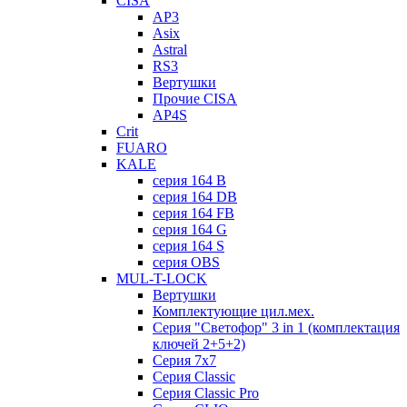
CISA
AP3
Asix
Astral
RS3
Вертушки
Прочие CISA
AP4S
Crit
FUARO
KALE
серия 164 B
серия 164 DB
серия 164 FB
серия 164 G
серия 164 S
серия OBS
MUL-T-LOCK
Вертушки
Комплектующие цил.мех.
Серия "Светофор" 3 in 1 (комплектация
ключей 2+5+2)
Серия 7х7
Серия Classic
Серия Classic Pro