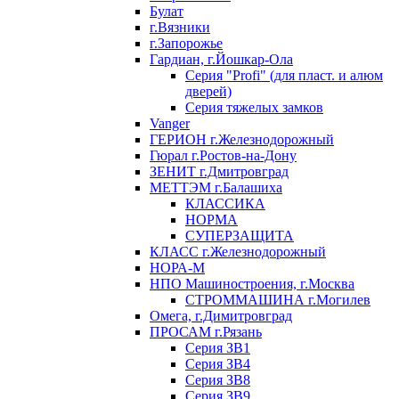
Булат
г.Вязники
г.Запорожье
Гардиан, г.Йошкар-Ола
Серия "Profi" (для пласт. и алюм
дверей)
Серия тяжелых замков
Vanger
ГЕРИОН г.Железнодорожный
Гюрал г.Ростов-на-Дону
ЗЕНИТ г.Дмитровград
МЕТТЭМ г.Балашиха
КЛАССИКА
НОРМА
СУПЕРЗАЩИТА
КЛАСС г.Железнодорожный
НОРА-М
НПО Машиностроения, г.Москва
СТРОММАШИНА г.Могилев
Омега, г.Димитровград
ПРОСАМ г.Рязань
Серия ЗВ1
Серия ЗВ4
Серия ЗВ8
Серия ЗВ9