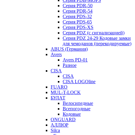
Серия PDB-MOPS
Серия PDR-50
Серия PDR-54
Серия PDS-32
Серия PDS-65
Серия PDS-XS
Серия PDZ (с сигнализацией)
Серия PDZ 24-29 Кодовые замки
для чемоданов (перекодируемые)
ABUS (Германия)
Avers
Avers PD-01
Разное
CISA
CISA
CISA LOGOline
FUARO
MUL-T-LOCK
БУЛАТ
Велосипедные
Всепогодные
Кодовые
ONGUARD
АЛЛЮР
Silca