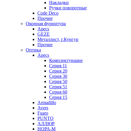
Накладки
Ручки поворотные
Code Deco
Прочие
Оконная фурнитура
Apecs
GEZE
Металлист, г.Кунгур
Прочие
Оптика
Apecs
Комплектующие
Серия 11
Серия 20
Серия 30
Серия 50
Серия 51
Серия 60
Серия 15
Armadillo
Avers
Fuaro
PUNTO
АЛЛЮР
НОРА-М