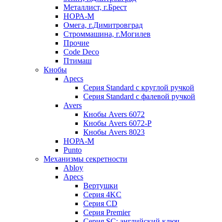
Металлист, г.Брест
НОРА-М
Омега, г.Димитровград
Строммашина, г.Могилев
Прочие
Code Deco
Птимаш
Кнобы
Apecs
Серия Standard с круглой ручкой
Серия Standard с фалевой ручкой
Avers
Кнобы Avers 6072
Кнобы Avers 6072-P
Кнобы Avers 8023
НОРА-М
Punto
Механизмы секретности
Abloy
Apecs
Вертушки
Серия 4KC
Серия CD
Серия Premier
Серия SC: английский ключ