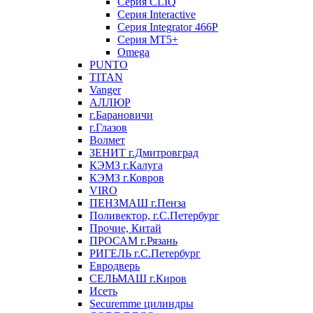
Серия CLIQ
Серия Interactive
Серия Integrator 466P
Серия MT5+
Omega
PUNTO
TITAN
Vanger
АЛЛЮР
г.Барановичи
г.Глазов
Волмет
ЗЕНИТ г.Дмитровград
КЭМЗ г.Калуга
КЭМЗ г.Ковров
VIRO
ПЕНЗМАШ г.Пенза
Поливектор, г.С.Петербург
Прочие, Китай
ПРОСАМ г.Рязань
РИГЕЛЬ г.С.Петербург
Евродверь
СЕЛЬМАШ г.Киров
Исеть
Securemme цилиндры