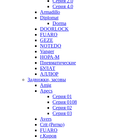
Серия 2.0
Серия 4.0
Armadillo
Diplomat
Dorma
DOORLOCK
FUARO
GEZE
NOTEDO
Vanger
НОРА-М
Пневматические
БУЛАТ
АЛЛЮР
Задвижки, засовы
Amig
Apecs
Серия 01
Серия 0108
Серия 02
Серия 03
Avers
Crit (Ритко)
FUARO
г.Киров