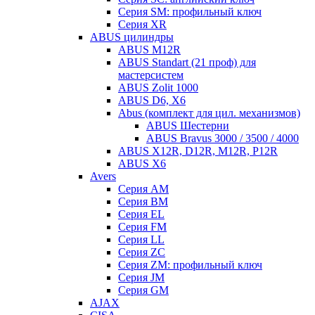
Серия SM: профильный ключ
Серия XR
ABUS цилиндры
ABUS M12R
ABUS Standart (21 проф) для
мастерсистем
ABUS Zolit 1000
ABUS D6, X6
Abus (комплект для цил. механизмов)
ABUS Шестерни
ABUS Bravus 3000 / 3500 / 4000
ABUS X12R, D12R, M12R, P12R
ABUS X6
Avers
Серия AM
Серия BM
Серия EL
Серия FM
Серия LL
Серия ZC
Серия ZM: профильный ключ
Серия JM
Серия GM
AJAX