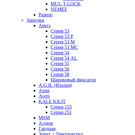
MUL-T-LOCK
NEMEF
Разное
Защелки
Apecs
Серия 53
Серия 53 P
Серия 53 М
Серия 53 МC
Серия 54
Серия 54 AL
Серия 55
Серия 56
Серия 58
Шариковый фиксатор
A.G.B. (Италия)
Amig
Avers
KALE KILIT
Серия 155
Серия 251
MSM
Аллюр
Гардиан
Зенит, г.Дмитровград