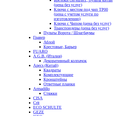
Брелоки сигнализ., пульты китай
(цена без услуг)
Ключи с местом под чип TP00
(цена с учетом услуги по
изготовлению)
Ключи с Чипом (цена без услуг)
Транспондеры (цена без услуг)
Пульты Ворота / Шлагбаумы
Гравер
Аблой
Крестовые, Барьер
FUARO
A.G.B. (Италия)
Декоративный колпачок
Apecs (Китай)
Квадраты
Комплектующие
Кронштейны
Ответные планки
Armadillo
Стяжки
CISA
Crit
ECO SCHULTE
GEZE