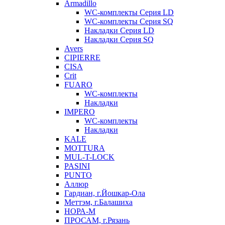
Armadillo
WC-комплекты Серия LD
WC-комплекты Серия SQ
Накладки Серия LD
Накладки Серия SQ
Avers
CIPIERRE
CISA
Crit
FUARO
WC-комплекты
Накладки
IMPERO
WC-комплекты
Накладки
KALE
MOTTURA
MUL-T-LOCK
PASINI
PUNTO
Аллюр
Гардиан, г.Йошкар-Ола
Меттэм, г.Балашиха
НОРА-М
ПРОСАМ, г.Рязань