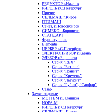
РЕДУКТОР г.Ижевск
РИГЕЛЬ г.С.Петербург
Прочие
СЕЛЬМАШ г.Киров
ПТИМАШ
Сенат, г.Новосибирск
СИМЕКО г.Боровичи
СТАНДАРТ
Фурнитурщик
Elementis
ЦЕРБЕР г.С.Петербург
ЭЛЕКТРОПРИБОР г.Казань
ЭЛЬБОР г.Боровичи
Серия "REX"
Серия "Базальт"
Серия "Гранит"
Серия "Кремень"
Серия "Лазурит"
Серия "Рубин", "Сапфир"
Сазар
Замки кодовые
МЕТТЕМ г.Балашиха
НОРА-М
РИГЕЛЬ г. С.Петербург
СЕЛЬМАШ г.Киров