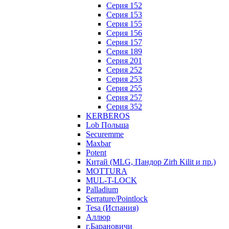
Серия 152
Серия 153
Серия 155
Серия 156
Серия 157
Серия 189
Серия 201
Серия 252
Серия 253
Серия 255
Серия 257
Серия 352
KERBEROS
Lob Польша
Securemme
Maxbar
Potent
Китай (MLG, Пандор Zirh Kilit и пр.)
MOTTURA
MUL-T-LOCK
Palladium
Serrature/Pointlock
Tesa (Испания)
Аллюр
г.Барановичи