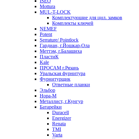
ISEO
Mottura
MUL-T-LOCK
Комплектующие для цил. замков
Комплекты ключей
NEMEF
Potent
Serrature/ Pointlock
Гардиан, г.Йошкар-Ола
Меттэм, г.Балашиха
ПластиК
Kale
ПРОСАМ г.Рязань
Уральская фурнитура
Фурнитурщик
Ответные планки
Эльбор
Нора-М
Металлист, г.Кунгур
Батарейки
Duracell
Energizer
Renata
TMI
Varta