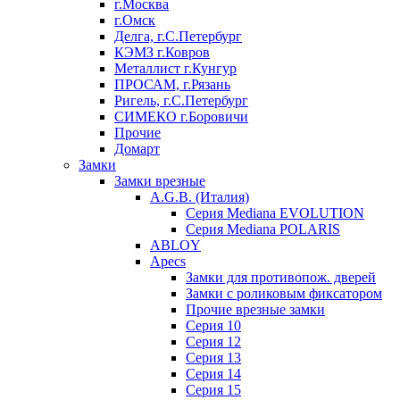
г.Москва
г.Омск
Делга, г.С.Петербург
КЭМЗ г.Ковров
Металлист г.Кунгур
ПРОСАМ, г.Рязань
Ригель, г.С.Петербург
СИМЕКО г.Боровичи
Прочие
Домарт
Замки
Замки врезные
A.G.B. (Италия)
Серия Mediana EVOLUTION
Серия Mediana POLARIS
ABLOY
Apecs
Замки для противопож. дверей
Замки с роликовым фиксатором
Прочие врезные замки
Серия 10
Серия 12
Серия 13
Серия 14
Серия 15