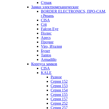
Страж
Замки электромеханические
BORDER ELECTRONICS, ПРО-САМ,
г.Рязань
CISA
Crit
Falcon Eye
Полис
Apecs
Прочие
Viro, Италия
Булат
Tantos
Armadillo
Корпуса замков
CISA
KALE
Разное
Серия 152
Серия 153
Серия 154
Серия 155
Серия 157
Серия 252
Серия 257