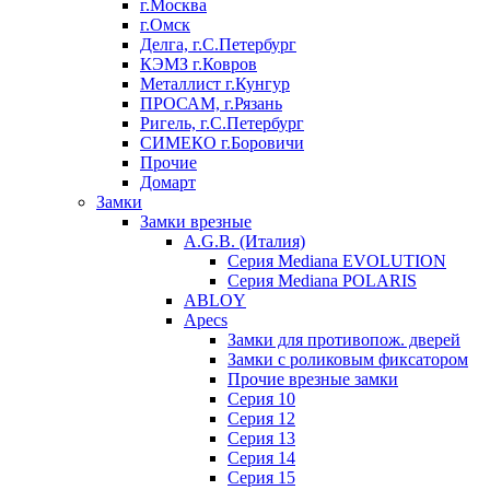
г.Москва
г.Омск
Делга, г.С.Петербург
КЭМЗ г.Ковров
Металлист г.Кунгур
ПРОСАМ, г.Рязань
Ригель, г.С.Петербург
СИМЕКО г.Боровичи
Прочие
Домарт
Замки
Замки врезные
A.G.B. (Италия)
Серия Mediana EVOLUTION
Серия Mediana POLARIS
ABLOY
Apecs
Замки для противопож. дверей
Замки с роликовым фиксатором
Прочие врезные замки
Серия 10
Серия 12
Серия 13
Серия 14
Серия 15