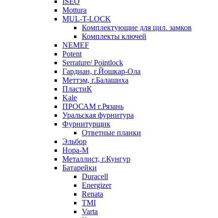
ISEO
Mottura
MUL-T-LOCK
Комплектующие для цил. замков
Комплекты ключей
NEMEF
Potent
Serrature/ Pointlock
Гардиан, г.Йошкар-Ола
Меттэм, г.Балашиха
ПластиК
Kale
ПРОСАМ г.Рязань
Уральская фурнитура
Фурнитурщик
Ответные планки
Эльбор
Нора-М
Металлист, г.Кунгур
Батарейки
Duracell
Energizer
Renata
TMI
Varta