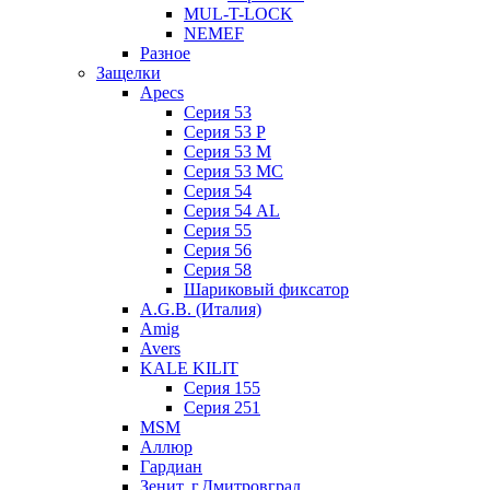
MUL-T-LOCK
NEMEF
Разное
Защелки
Apecs
Серия 53
Серия 53 P
Серия 53 М
Серия 53 МC
Серия 54
Серия 54 AL
Серия 55
Серия 56
Серия 58
Шариковый фиксатор
A.G.B. (Италия)
Amig
Avers
KALE KILIT
Серия 155
Серия 251
MSM
Аллюр
Гардиан
Зенит, г.Дмитровград