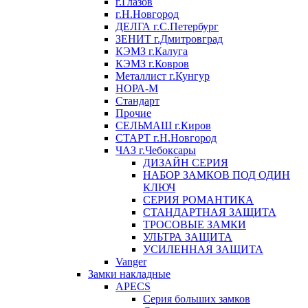
г.Глазов
г.Н.Новгород
ДЕЛГА г.С.Петербург
ЗЕНИТ г.Дмитровград
КЭМЗ г.Калуга
КЭМЗ г.Ковров
Металлист г.Кунгур
НОРА-М
Стандарт
Прочие
СЕЛЬМАШ г.Киров
СТАРТ г.Н.Новгород
ЧАЗ г.Чебоксары
ДИЗАЙН СЕРИЯ
НАБОР ЗАМКОВ ПОД ОДИН
КЛЮЧ
СЕРИЯ РОМАНТИКА
СТАНДАРТНАЯ ЗАЩИТА
ТРОСОВЫЕ ЗАМКИ
УЛЬТРА ЗАЩИТА
УСИЛЕННАЯ ЗАЩИТА
Vanger
Замки накладные
APECS
Серия больших замков