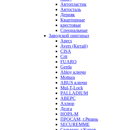
Автопластик
Автосталь
Дерняк
Квартирные
крестовые
Специальные
Заводской оригинал
Apecs
Avers (Китай)
CISA
Crit
FUARO
Gerda
Abloy ключи
Mottura
ABUS ключи
Mul-T-Lock
PALLADIUM
АВЕРС
Аллюр
Делга
НОРА-М
ПРОСАМ, г.Рязань
SECUREMME
Сельмаш, г.Киров