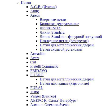
Петли
A.G.B. (Италия)
Amig
Apecs
Ввертные петли
Колпачки декоративные
Линия INOX
Линия Standard
Линия Standard с фигурной заглушкой
Накладные петли (без врезки)
Петли для металлических дверей
Петли скрытой установки
Armadillo
Avers
Crit
Fratelli Comunello
FRIDAVO
FUARO
Петли для металлических дверей
Петли накладные (карточные)
FURAL
Justor
Vanger (Вангер)
АВЕРС-К, Санкт-Петербург
Алми, г. Орехово-Зуево