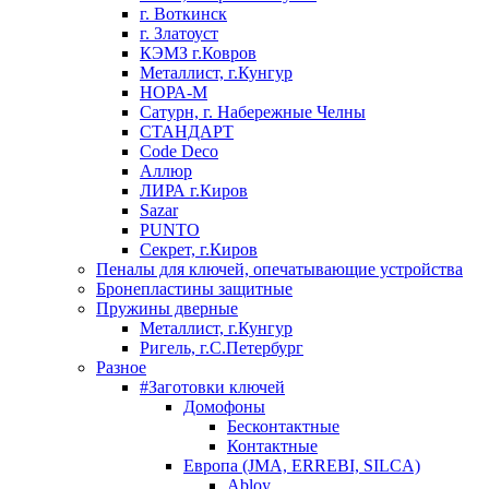
г. Воткинск
г. Златоуст
КЭМЗ г.Ковров
Металлист, г.Кунгур
НОРА-М
Сатурн, г. Набережные Челны
СТАНДАРТ
Code Deco
Аллюр
ЛИРА г.Киров
Sazar
PUNTO
Секрет, г.Киров
Пеналы для ключей, опечатывающие устройства
Бронепластины защитные
Пружины дверные
Металлист, г.Кунгур
Ригель, г.С.Петербург
Разное
#Заготовки ключей
Домофоны
Бесконтактные
Контактные
Европа (JMA, ERREBI, SILCA)
Abloy