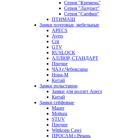
Серия "Кремень"
Серия "Лазурит"
Серия "Сапфир"
ПТИМАШ
Замки почтовые, мебельные
APECS
Avers
Crit
GTV
RUSLOCK
АЛЛЮР, СТАНДАРТ
Прочие
ЧАЗ г.Чебоксары
Нора-М
Китай
Замки рольставни
Замки для роллет Apecs
Китай
Замки сейфовые
Mauer
Mottura
STUV
Прочие
Wittkopp Cawi
ПРОСАМ г.Рязань