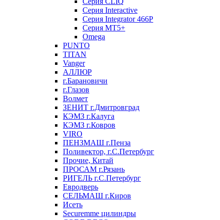
Серия CLIQ
Серия Interactive
Серия Integrator 466P
Серия MT5+
Omega
PUNTO
TITAN
Vanger
АЛЛЮР
г.Барановичи
г.Глазов
Волмет
ЗЕНИТ г.Дмитровград
КЭМЗ г.Калуга
КЭМЗ г.Ковров
VIRO
ПЕНЗМАШ г.Пенза
Поливектор, г.С.Петербург
Прочие, Китай
ПРОСАМ г.Рязань
РИГЕЛЬ г.С.Петербург
Евродверь
СЕЛЬМАШ г.Киров
Исеть
Securemme цилиндры