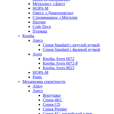
Металлист, г.Брест
НОРА-М
Омега, г.Димитровград
Строммашина, г.Могилев
Прочие
Code Deco
Птимаш
Кнобы
Apecs
Серия Standard с круглой ручкой
Серия Standard с фалевой ручкой
Avers
Кнобы Avers 6072
Кнобы Avers 6072-P
Кнобы Avers 8023
НОРА-М
Punto
Механизмы секретности
Abloy
Apecs
Вертушки
Серия 4KC
Серия CD
Серия Premier
Серия SC: английский ключ