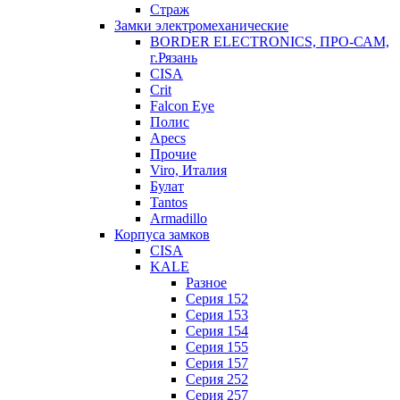
Страж
Замки электромеханические
BORDER ELECTRONICS, ПРО-САМ,
г.Рязань
CISA
Crit
Falcon Eye
Полис
Apecs
Прочие
Viro, Италия
Булат
Tantos
Armadillo
Корпуса замков
CISA
KALE
Разное
Серия 152
Серия 153
Серия 154
Серия 155
Серия 157
Серия 252
Серия 257