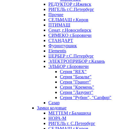
РЕДУКТОР г.Ижевск
РИГЕЛЬ г.С.Петербург
Прочие
СЕЛЬМАШ г.Киров
ПТИМАШ
Сенат, г.Новосибирск
СИМЕКО г.Боровичи
СТАНДАРТ
Фурнитурщик
Elementis
ЦЕРБЕР г.С.Петербург
ЭЛЕКТРОПРИБОР г.Казань
ЭЛЬБОР г.Боровичи
Серия "REX"
Серия "Базальт"
Серия "Гранит"
Серия "Кремень"
Серия "Лазурит"
Серия "Рубин", "Сапфир"
Сазар
Замки кодовые
МЕТТЕМ г.Балашиха
НОРА-М
РИГЕЛЬ г. С.Петербург
СЕЛЬМАШ г.Киров