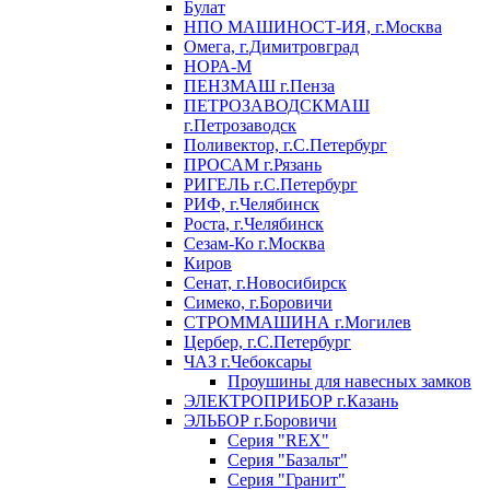
Булат
НПО МАШИНОСТ-ИЯ, г.Москва
Омега, г.Димитровград
НОРА-М
ПЕНЗМАШ г.Пенза
ПЕТРОЗАВОДСКМАШ
г.Петрозаводск
Поливектор, г.С.Петербург
ПРОСАМ г.Рязань
РИГЕЛЬ г.С.Петербург
РИФ, г.Челябинск
Роста, г.Челябинск
Сезам-Ко г.Москва
Киров
Сенат, г.Новосибирск
Симеко, г.Боровичи
СТРОММАШИНА г.Могилев
Цербер, г.С.Петербург
ЧАЗ г.Чебоксары
Проушины для навесных замков
ЭЛЕКТРОПРИБОР г.Казань
ЭЛЬБОР г.Боровичи
Серия "REX"
Серия "Базальт"
Серия "Гранит"