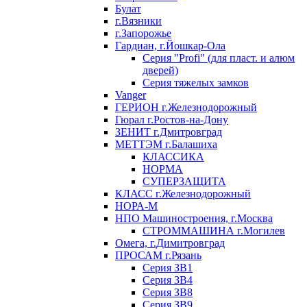
Булат
г.Вязники
г.Запорожье
Гардиан, г.Йошкар-Ола
Серия "Profi" (для пласт. и алюм
дверей)
Серия тяжелых замков
Vanger
ГЕРИОН г.Железнодорожный
Гюрал г.Ростов-на-Дону
ЗЕНИТ г.Дмитровград
МЕТТЭМ г.Балашиха
КЛАССИКА
НОРМА
СУПЕРЗАЩИТА
КЛАСС г.Железнодорожный
НОРА-М
НПО Машиностроения, г.Москва
СТРОММАШИНА г.Могилев
Омега, г.Димитровград
ПРОСАМ г.Рязань
Серия ЗВ1
Серия ЗВ4
Серия ЗВ8
Серия ЗВ9