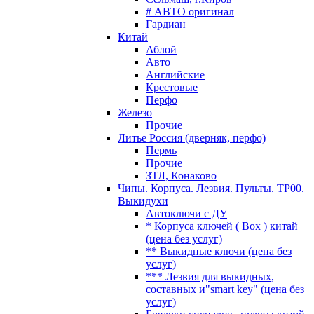
# АВТО оригинал
Гардиан
Китай
Аблой
Авто
Английские
Крестовые
Перфо
Железо
Прочие
Литье Россия (дверняк, перфо)
Пермь
Прочие
ЗТЛ, Конаково
Чипы. Корпуса. Лезвия. Пульты. TP00.
Выкидухи
Автоключи с ДУ
* Корпуса ключей ( Box ) китай
(цена без услуг)
** Выкидные ключи (цена без
услуг)
*** Лезвия для выкидных,
составных и"smart key" (цена без
услуг)