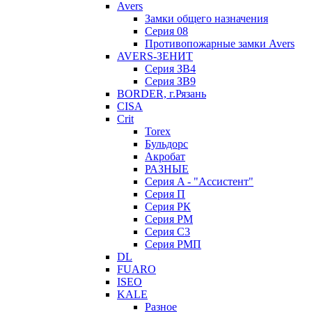
Avers
Замки общего назначения
Серия 08
Противопожарные замки Avers
AVERS-ЗЕНИТ
Серия ЗВ4
Серия ЗВ9
BORDER, г.Рязань
CISA
Crit
Torex
Бульдорс
Акробат
РАЗНЫЕ
Серия A - "Ассистент"
Серия П
Серия РК
Серия РМ
Серия С3
Серия РМП
DL
FUARO
ISEO
KALE
Разное