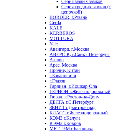
Серия малых замков
Серия средних замков (с
цепочкой)
BORDER, г.Рязань
Gerda
KALE
KERBEROS
MOTTURA
Yale
Авангард, г.Москва
АВЕРС-К, г.Санкт-Петербург
Аллюр
Арес, Москва
Прочие, Китай
г.Барановичи
г.Глазов
Гардиан, г.Йошкар-Ола
ГЕРИОН г.Железнодорожный
Гюрал, г.Ростов-на-Дону
ДЕЛГА г.С.Петербург
ЗЕНИТ г.Дмитровград
КЛАСС г.Железнодорожный
КЭМЗ г.Калуга
КЭМЗ г.Ковров
МЕТТЭМ г.Балашиха