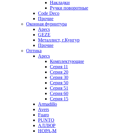
Накладки
Ручки поворотные
Code Deco
Прочие
Оконная фурнитура
Apecs
GEZE
Металлист, г.Кунгур
Прочие
Оптика
Apecs
Комплектующие
Серия 11
Серия 20
Серия 30
Серия 50
Серия 51
Серия 60
Серия 15
Armadillo
Avers
Fuaro
PUNTO
АЛЛЮР
НОРА-М