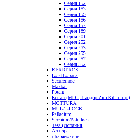
Серия 152
Серия 153
Серия 155
Серия 156
Серия 157
Серия 189
Серия 201
Серия 252
Серия 253
Серия 255
Серия 257
Серия 352
KERBEROS
Lob Польша
Securemme
Maxbar
Potent
Китай (MLG, Пандор Zirh Kilit и пр.)
MOTTURA
MUL-T-LOCK
Palladium
Serrature/Pointlock
Tesa (Испания)
Аллюр
г.Барановичи