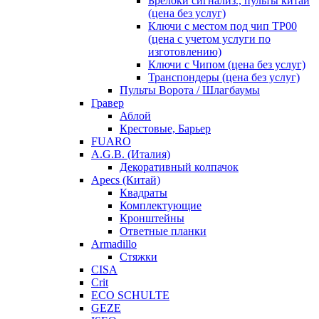
Брелоки сигнализ., пульты китай
(цена без услуг)
Ключи с местом под чип TP00
(цена с учетом услуги по
изготовлению)
Ключи с Чипом (цена без услуг)
Транспондеры (цена без услуг)
Пульты Ворота / Шлагбаумы
Гравер
Аблой
Крестовые, Барьер
FUARO
A.G.B. (Италия)
Декоративный колпачок
Apecs (Китай)
Квадраты
Комплектующие
Кронштейны
Ответные планки
Armadillo
Стяжки
CISA
Crit
ECO SCHULTE
GEZE