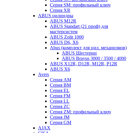
Серия SM: профильный ключ
Серия XR
ABUS цилиндры
ABUS M12R
ABUS Standart (21 проф) для
мастерсистем
ABUS Zolit 1000
ABUS D6, X6
Abus (комплект для цил. механизмов)
ABUS Шестерни
ABUS Bravus 3000 / 3500 / 4000
ABUS X12R, D12R, M12R, P12R
ABUS X6
Avers
Серия AM
Серия BM
Серия EL
Серия FM
Серия LL
Серия ZC
Серия ZM: профильный ключ
Серия JM
Серия GM
AJAX