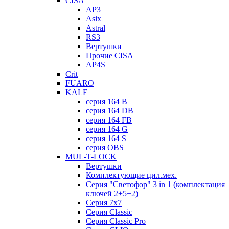
CISA
AP3
Asix
Astral
RS3
Вертушки
Прочие CISA
AP4S
Crit
FUARO
KALE
серия 164 B
серия 164 DB
серия 164 FB
серия 164 G
серия 164 S
серия OBS
MUL-T-LOCK
Вертушки
Комплектующие цил.мех.
Серия "Светофор" 3 in 1 (комплектация
ключей 2+5+2)
Серия 7х7
Серия Classic
Серия Classic Pro