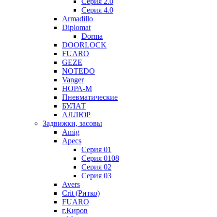
Серия 2.0
Серия 4.0
Armadillo
Diplomat
Dorma
DOORLOCK
FUARO
GEZE
NOTEDO
Vanger
НОРА-М
Пневматические
БУЛАТ
АЛЛЮР
Задвижки, засовы
Amig
Apecs
Серия 01
Серия 0108
Серия 02
Серия 03
Avers
Crit (Ритко)
FUARO
г.Киров