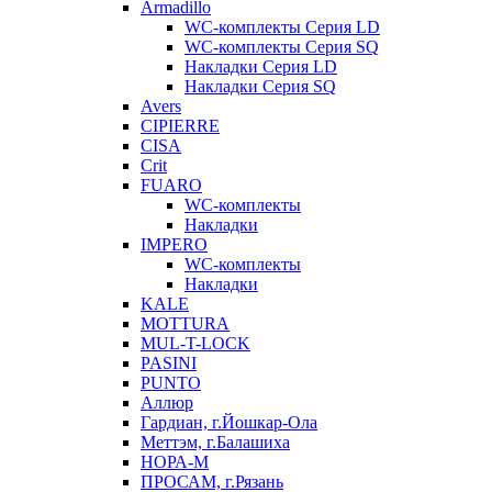
Armadillo
WC-комплекты Серия LD
WC-комплекты Серия SQ
Накладки Серия LD
Накладки Серия SQ
Avers
CIPIERRE
CISA
Crit
FUARO
WC-комплекты
Накладки
IMPERO
WC-комплекты
Накладки
KALE
MOTTURA
MUL-T-LOCK
PASINI
PUNTO
Аллюр
Гардиан, г.Йошкар-Ола
Меттэм, г.Балашиха
НОРА-М
ПРОСАМ, г.Рязань