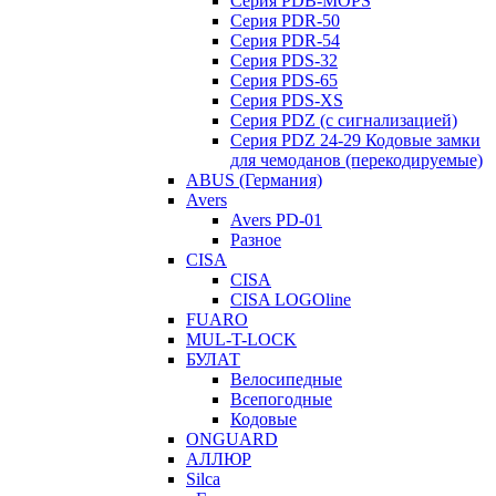
Серия PDB-MOPS
Серия PDR-50
Серия PDR-54
Серия PDS-32
Серия PDS-65
Серия PDS-XS
Серия PDZ (с сигнализацией)
Серия PDZ 24-29 Кодовые замки
для чемоданов (перекодируемые)
ABUS (Германия)
Avers
Avers PD-01
Разное
CISA
CISA
CISA LOGOline
FUARO
MUL-T-LOCK
БУЛАТ
Велосипедные
Всепогодные
Кодовые
ONGUARD
АЛЛЮР
Silca