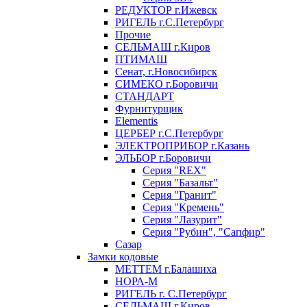
РЕДУКТОР г.Ижевск
РИГЕЛЬ г.С.Петербург
Прочие
СЕЛЬМАШ г.Киров
ПТИМАШ
Сенат, г.Новосибирск
СИМЕКО г.Боровичи
СТАНДАРТ
Фурнитурщик
Elementis
ЦЕРБЕР г.С.Петербург
ЭЛЕКТРОПРИБОР г.Казань
ЭЛЬБОР г.Боровичи
Серия "REX"
Серия "Базальт"
Серия "Гранит"
Серия "Кремень"
Серия "Лазурит"
Серия "Рубин", "Сапфир"
Сазар
Замки кодовые
МЕТТЕМ г.Балашиха
НОРА-М
РИГЕЛЬ г. С.Петербург
СЕЛЬМАШ г.Киров