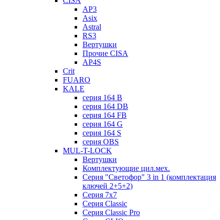
CISA
AP3
Asix
Astral
RS3
Вертушки
Прочие CISA
AP4S
Crit
FUARO
KALE
серия 164 B
серия 164 DB
серия 164 FB
серия 164 G
серия 164 S
серия OBS
MUL-T-LOCK
Вертушки
Комплектующие цил.мех.
Серия "Светофор" 3 in 1 (комплектация
ключей 2+5+2)
Серия 7х7
Серия Classic
Серия Classic Pro