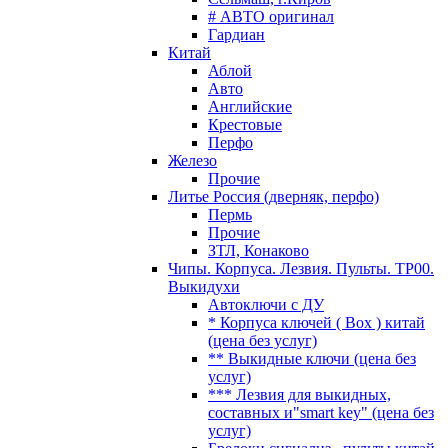
# АВТО оригинал
Гардиан
Китай
Аблой
Авто
Английские
Крестовые
Перфо
Железо
Прочие
Литье Россия (дверняк, перфо)
Пермь
Прочие
ЗТЛ, Конаково
Чипы. Корпуса. Лезвия. Пульты. TP00.
Выкидухи
Автоключи с ДУ
* Корпуса ключей ( Box ) китай
(цена без услуг)
** Выкидные ключи (цена без
услуг)
*** Лезвия для выкидных,
составных и"smart key" (цена без
услуг)