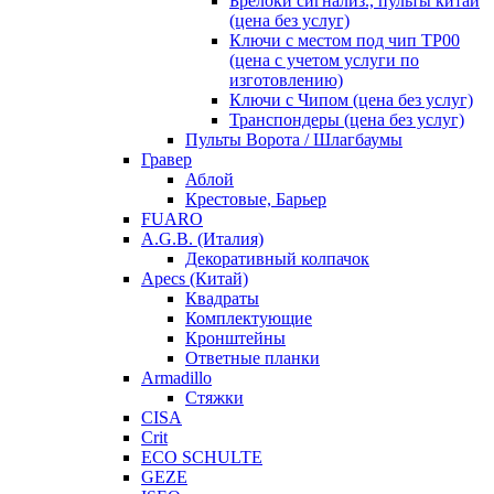
Брелоки сигнализ., пульты китай
(цена без услуг)
Ключи с местом под чип TP00
(цена с учетом услуги по
изготовлению)
Ключи с Чипом (цена без услуг)
Транспондеры (цена без услуг)
Пульты Ворота / Шлагбаумы
Гравер
Аблой
Крестовые, Барьер
FUARO
A.G.B. (Италия)
Декоративный колпачок
Apecs (Китай)
Квадраты
Комплектующие
Кронштейны
Ответные планки
Armadillo
Стяжки
CISA
Crit
ECO SCHULTE
GEZE