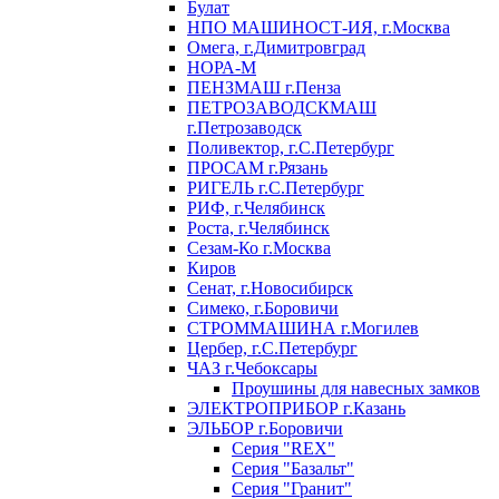
Булат
НПО МАШИНОСТ-ИЯ, г.Москва
Омега, г.Димитровград
НОРА-М
ПЕНЗМАШ г.Пенза
ПЕТРОЗАВОДСКМАШ
г.Петрозаводск
Поливектор, г.С.Петербург
ПРОСАМ г.Рязань
РИГЕЛЬ г.С.Петербург
РИФ, г.Челябинск
Роста, г.Челябинск
Сезам-Ко г.Москва
Киров
Сенат, г.Новосибирск
Симеко, г.Боровичи
СТРОММАШИНА г.Могилев
Цербер, г.С.Петербург
ЧАЗ г.Чебоксары
Проушины для навесных замков
ЭЛЕКТРОПРИБОР г.Казань
ЭЛЬБОР г.Боровичи
Серия "REX"
Серия "Базальт"
Серия "Гранит"