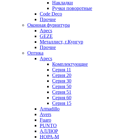
Накладки
Ручки поворотные
Code Deco
Прочие
Оконная фурнитура
Apecs
GEZE
Металлист, г.Кунгур
Прочие
Оптика
Apecs
Комплектующие
Серия 11
Серия 20
Серия 30
Серия 50
Серия 51
Серия 60
Серия 15
Armadillo
Avers
Fuaro
PUNTO
АЛЛЮР
НОРА-М