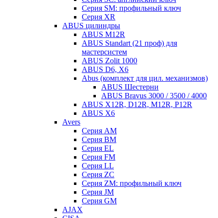
Серия SM: профильный ключ
Серия XR
ABUS цилиндры
ABUS M12R
ABUS Standart (21 проф) для
мастерсистем
ABUS Zolit 1000
ABUS D6, X6
Abus (комплект для цил. механизмов)
ABUS Шестерни
ABUS Bravus 3000 / 3500 / 4000
ABUS X12R, D12R, M12R, P12R
ABUS X6
Avers
Серия AM
Серия BM
Серия EL
Серия FM
Серия LL
Серия ZC
Серия ZM: профильный ключ
Серия JM
Серия GM
AJAX