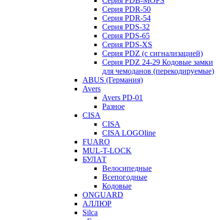
Серия PDB-MOPS
Серия PDR-50
Серия PDR-54
Серия PDS-32
Серия PDS-65
Серия PDS-XS
Серия PDZ (с сигнализацией)
Серия PDZ 24-29 Кодовые замки
для чемоданов (перекодируемые)
ABUS (Германия)
Avers
Avers PD-01
Разное
CISA
CISA
CISA LOGOline
FUARO
MUL-T-LOCK
БУЛАТ
Велосипедные
Всепогодные
Кодовые
ONGUARD
АЛЛЮР
Silca