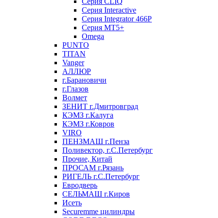
Серия CLIQ
Серия Interactive
Серия Integrator 466P
Серия MT5+
Omega
PUNTO
TITAN
Vanger
АЛЛЮР
г.Барановичи
г.Глазов
Волмет
ЗЕНИТ г.Дмитровград
КЭМЗ г.Калуга
КЭМЗ г.Ковров
VIRO
ПЕНЗМАШ г.Пенза
Поливектор, г.С.Петербург
Прочие, Китай
ПРОСАМ г.Рязань
РИГЕЛЬ г.С.Петербург
Евродверь
СЕЛЬМАШ г.Киров
Исеть
Securemme цилиндры