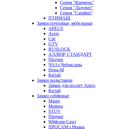
Серия "Кремень"
Серия "Лазурит"
Серия "Сапфир"
ПТИМАШ
Замки почтовые, мебельные
APECS
Avers
Crit
GTV
RUSLOCK
АЛЛЮР, СТАНДАРТ
Прочие
ЧАЗ г.Чебоксары
Нора-М
Китай
Замки рольставни
Замки для роллет Apecs
Китай
Замки сейфовые
Mauer
Mottura
STUV
Прочие
Wittkopp Cawi
ПРОСАМ г.Рязань