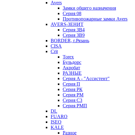
Avers
Замки общего назначения
Серия 08
Противопожарные замки Avers
AVERS-ЗЕНИТ
Серия ЗВ4
Серия ЗВ9
BORDER, г.Рязань
CISA
Crit
Torex
Бульдорс
Акробат
РАЗНЫЕ
Серия A - "Ассистент"
Серия П
Серия РК
Серия РМ
Серия С3
Серия РМП
DL
FUARO
ISEO
KALE
Разное