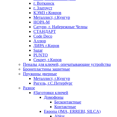
г. Воткинск
г. Златоуст
КЭМЗ г.Ковров
Металлист, г.Кунгур
НОРА-М
Сатурн, г. Набережные Челны
СТАНДАРТ
Code Deco
Аллюр
ЛИРА г.Киров
Sazar
PUNTO
Секрет, г.Киров
Пеналы для ключей, опечатывающие устройства
Бронепластины защитные
Пружины дверные
Металлист, г.Кунгур
Ригель, г.С.Петербург
Разное
#Заготовки ключей
Домофоны
Бесконтактные
Контактные
Европа (JMA, ERREBI, SILCA)
Abloy