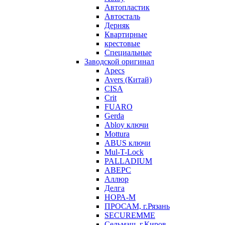
Автопластик
Автосталь
Дерняк
Квартирные
крестовые
Специальные
Заводской оригинал
Apecs
Avers (Китай)
CISA
Crit
FUARO
Gerda
Abloy ключи
Mottura
ABUS ключи
Mul-T-Lock
PALLADIUM
АВЕРС
Аллюр
Делга
НОРА-М
ПРОСАМ, г.Рязань
SECUREMME
Сельмаш, г.Киров