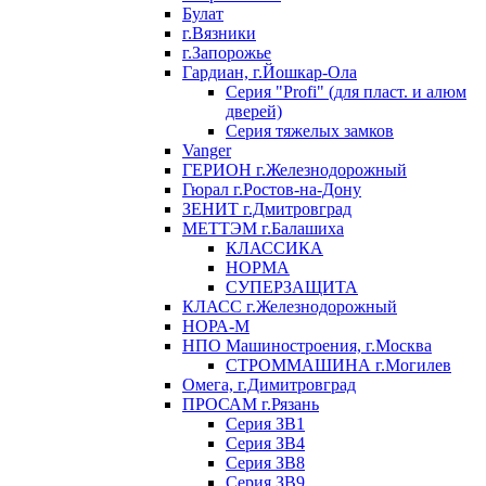
Булат
г.Вязники
г.Запорожье
Гардиан, г.Йошкар-Ола
Серия "Profi" (для пласт. и алюм
дверей)
Серия тяжелых замков
Vanger
ГЕРИОН г.Железнодорожный
Гюрал г.Ростов-на-Дону
ЗЕНИТ г.Дмитровград
МЕТТЭМ г.Балашиха
КЛАССИКА
НОРМА
СУПЕРЗАЩИТА
КЛАСС г.Железнодорожный
НОРА-М
НПО Машиностроения, г.Москва
СТРОММАШИНА г.Могилев
Омега, г.Димитровград
ПРОСАМ г.Рязань
Серия ЗВ1
Серия ЗВ4
Серия ЗВ8
Серия ЗВ9