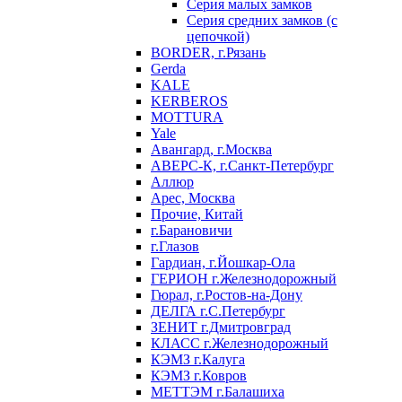
Серия малых замков
Серия средних замков (с
цепочкой)
BORDER, г.Рязань
Gerda
KALE
KERBEROS
MOTTURA
Yale
Авангард, г.Москва
АВЕРС-К, г.Санкт-Петербург
Аллюр
Арес, Москва
Прочие, Китай
г.Барановичи
г.Глазов
Гардиан, г.Йошкар-Ола
ГЕРИОН г.Железнодорожный
Гюрал, г.Ростов-на-Дону
ДЕЛГА г.С.Петербург
ЗЕНИТ г.Дмитровград
КЛАСС г.Железнодорожный
КЭМЗ г.Калуга
КЭМЗ г.Ковров
МЕТТЭМ г.Балашиха