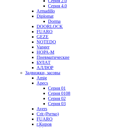
Серия 2.0
Серия 4.0
Armadillo
Diplomat
Dorma
DOORLOCK
FUARO
GEZE
NOTEDO
Vanger
НОРА-М
Пневматические
БУЛАТ
АЛЛЮР
Задвижки, засовы
Amig
Apecs
Серия 01
Серия 0108
Серия 02
Серия 03
Avers
Crit (Ритко)
FUARO
г.Киров