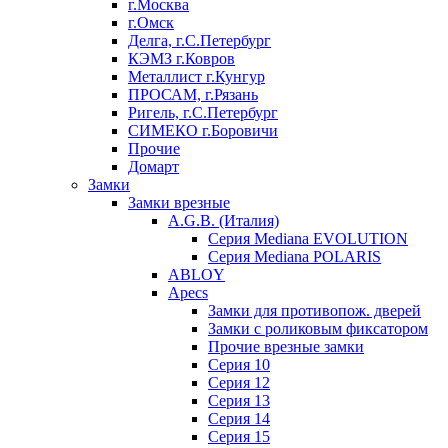
г.Москва
г.Омск
Делга, г.С.Петербург
КЭМЗ г.Ковров
Металлист г.Кунгур
ПРОСАМ, г.Рязань
Ригель, г.С.Петербург
СИМЕКО г.Боровичи
Прочие
Домарт
Замки
Замки врезные
A.G.B. (Италия)
Серия Mediana EVOLUTION
Серия Mediana POLARIS
ABLOY
Apecs
Замки для противопож. дверей
Замки с роликовым фиксатором
Прочие врезные замки
Серия 10
Серия 12
Серия 13
Серия 14
Серия 15