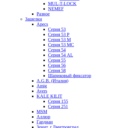
MUL-T-LOCK
NEMEF
Разное
Защелки
Apecs
Серия 53
Серия 53 P
Серия 53 М
Серия 53 МC
Серия 54
Серия 54 AL
Серия 55
Серия 56
Серия 58
Шариковый фиксатор
A.G.B. (Италия)
Amig
Avers
KALE KILIT
Серия 155
Серия 251
MSM
Аллюр
Гардиан
Зенит, г.Дмитровград