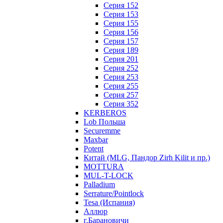
Серия 152
Серия 153
Серия 155
Серия 156
Серия 157
Серия 189
Серия 201
Серия 252
Серия 253
Серия 255
Серия 257
Серия 352
KERBEROS
Lob Польша
Securemme
Maxbar
Potent
Китай (MLG, Пандор Zirh Kilit и пр.)
MOTTURA
MUL-T-LOCK
Palladium
Serrature/Pointlock
Tesa (Испания)
Аллюр
г.Барановичи