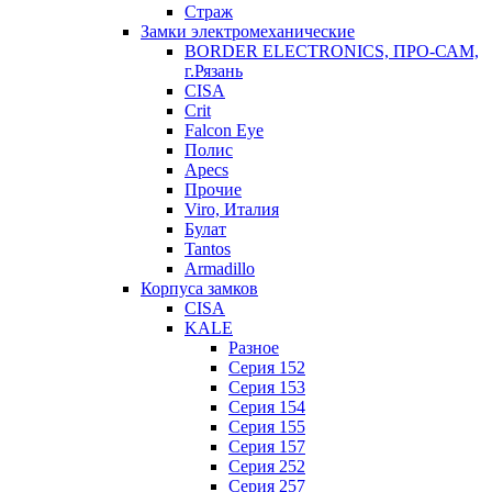
Страж
Замки электромеханические
BORDER ELECTRONICS, ПРО-САМ,
г.Рязань
CISA
Crit
Falcon Eye
Полис
Apecs
Прочие
Viro, Италия
Булат
Tantos
Armadillo
Корпуса замков
CISA
KALE
Разное
Серия 152
Серия 153
Серия 154
Серия 155
Серия 157
Серия 252
Серия 257