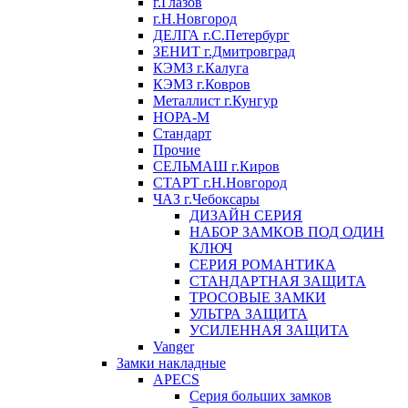
г.Глазов
г.Н.Новгород
ДЕЛГА г.С.Петербург
ЗЕНИТ г.Дмитровград
КЭМЗ г.Калуга
КЭМЗ г.Ковров
Металлист г.Кунгур
НОРА-М
Стандарт
Прочие
СЕЛЬМАШ г.Киров
СТАРТ г.Н.Новгород
ЧАЗ г.Чебоксары
ДИЗАЙН СЕРИЯ
НАБОР ЗАМКОВ ПОД ОДИН
КЛЮЧ
СЕРИЯ РОМАНТИКА
СТАНДАРТНАЯ ЗАЩИТА
ТРОСОВЫЕ ЗАМКИ
УЛЬТРА ЗАЩИТА
УСИЛЕННАЯ ЗАЩИТА
Vanger
Замки накладные
APECS
Серия больших замков