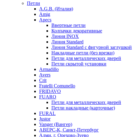
Петли
A.G.B. (Италия)
Amig
Apecs
Ввертные петли
Колпачки декоративные
Линия INOX
Линия Standard
Линия Standard с фигурной заглушкой
Накладные петли (без врезки)
Петли для металлических дверей
Петли скрытой установки
Armadillo
Avers
Crit
Fratelli Comunello
FRIDAVO
FUARO
Петли для металлических дверей
Петли накладные (карточные)
FURAL
Justor
Vanger (Вангер)
АВЕРС-К, Санкт-Петербург
Алми, г. Орехово-Зуево