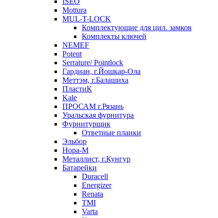
ISEO
Mottura
MUL-T-LOCK
Комплектующие для цил. замков
Комплекты ключей
NEMEF
Potent
Serrature/ Pointlock
Гардиан, г.Йошкар-Ола
Меттэм, г.Балашиха
ПластиК
Kale
ПРОСАМ г.Рязань
Уральская фурнитура
Фурнитурщик
Ответные планки
Эльбор
Нора-М
Металлист, г.Кунгур
Батарейки
Duracell
Energizer
Renata
TMI
Varta