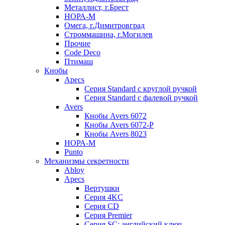
Металлист, г.Брест
НОРА-М
Омега, г.Димитровград
Строммашина, г.Могилев
Прочие
Code Deco
Птимаш
Кнобы
Apecs
Серия Standard с круглой ручкой
Серия Standard с фалевой ручкой
Avers
Кнобы Avers 6072
Кнобы Avers 6072-P
Кнобы Avers 8023
НОРА-М
Punto
Механизмы секретности
Abloy
Apecs
Вертушки
Серия 4KC
Серия CD
Серия Premier
Серия SC: английский ключ