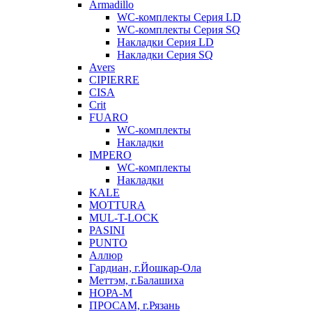
Armadillo
WC-комплекты Серия LD
WC-комплекты Серия SQ
Накладки Серия LD
Накладки Серия SQ
Avers
CIPIERRE
CISA
Crit
FUARO
WC-комплекты
Накладки
IMPERO
WC-комплекты
Накладки
KALE
MOTTURA
MUL-T-LOCK
PASINI
PUNTO
Аллюр
Гардиан, г.Йошкар-Ола
Меттэм, г.Балашиха
НОРА-М
ПРОСАМ, г.Рязань