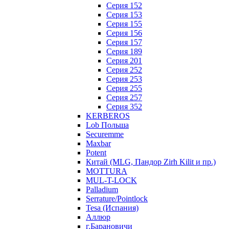
Серия 152
Серия 153
Серия 155
Серия 156
Серия 157
Серия 189
Серия 201
Серия 252
Серия 253
Серия 255
Серия 257
Серия 352
KERBEROS
Lob Польша
Securemme
Maxbar
Potent
Китай (MLG, Пандор Zirh Kilit и пр.)
MOTTURA
MUL-T-LOCK
Palladium
Serrature/Pointlock
Tesa (Испания)
Аллюр
г.Барановичи