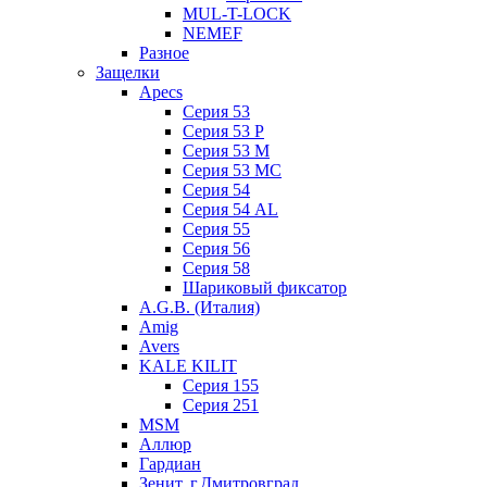
MUL-T-LOCK
NEMEF
Разное
Защелки
Apecs
Серия 53
Серия 53 P
Серия 53 М
Серия 53 МC
Серия 54
Серия 54 AL
Серия 55
Серия 56
Серия 58
Шариковый фиксатор
A.G.B. (Италия)
Amig
Avers
KALE KILIT
Серия 155
Серия 251
MSM
Аллюр
Гардиан
Зенит, г.Дмитровград