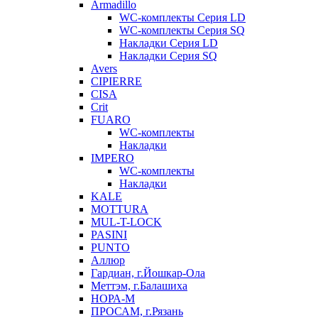
Armadillo
WC-комплекты Серия LD
WC-комплекты Серия SQ
Накладки Серия LD
Накладки Серия SQ
Avers
CIPIERRE
CISA
Crit
FUARO
WC-комплекты
Накладки
IMPERO
WC-комплекты
Накладки
KALE
MOTTURA
MUL-T-LOCK
PASINI
PUNTO
Аллюр
Гардиан, г.Йошкар-Ола
Меттэм, г.Балашиха
НОРА-М
ПРОСАМ, г.Рязань