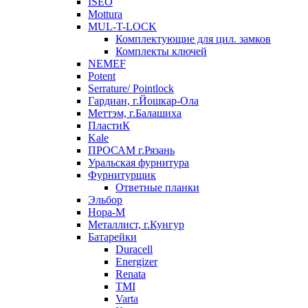
ISEO
Mottura
MUL-T-LOCK
Комплектующие для цил. замков
Комплекты ключей
NEMEF
Potent
Serrature/ Pointlock
Гардиан, г.Йошкар-Ола
Меттэм, г.Балашиха
ПластиК
Kale
ПРОСАМ г.Рязань
Уральская фурнитура
Фурнитурщик
Ответные планки
Эльбор
Нора-М
Металлист, г.Кунгур
Батарейки
Duracell
Energizer
Renata
TMI
Varta