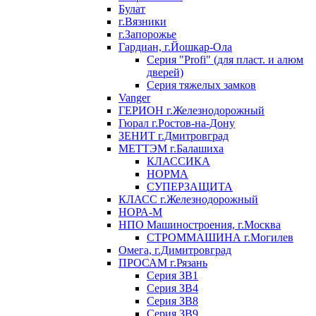
Булат
г.Вязники
г.Запорожье
Гардиан, г.Йошкар-Ола
Серия "Profi" (для пласт. и алюм
дверей)
Серия тяжелых замков
Vanger
ГЕРИОН г.Железнодорожный
Гюрал г.Ростов-на-Дону
ЗЕНИТ г.Дмитровград
МЕТТЭМ г.Балашиха
КЛАССИКА
НОРМА
СУПЕРЗАЩИТА
КЛАСС г.Железнодорожный
НОРА-М
НПО Машиностроения, г.Москва
СТРОММАШИНА г.Могилев
Омега, г.Димитровград
ПРОСАМ г.Рязань
Серия ЗВ1
Серия ЗВ4
Серия ЗВ8
Серия ЗВ9