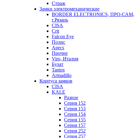
Страж
Замки электромеханические
BORDER ELECTRONICS, ПРО-САМ,
г.Рязань
CISA
Crit
Falcon Eye
Полис
Apecs
Прочие
Viro, Италия
Булат
Tantos
Armadillo
Корпуса замков
CISA
KALE
Разное
Серия 152
Серия 153
Серия 154
Серия 155
Серия 157
Серия 252
Серия 257