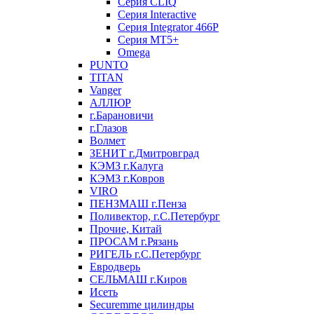
Серия CLIQ
Серия Interactive
Серия Integrator 466P
Серия MT5+
Omega
PUNTO
TITAN
Vanger
АЛЛЮР
г.Барановичи
г.Глазов
Волмет
ЗЕНИТ г.Дмитровград
КЭМЗ г.Калуга
КЭМЗ г.Ковров
VIRO
ПЕНЗМАШ г.Пенза
Поливектор, г.С.Петербург
Прочие, Китай
ПРОСАМ г.Рязань
РИГЕЛЬ г.С.Петербург
Евродверь
СЕЛЬМАШ г.Киров
Исеть
Securemme цилиндры