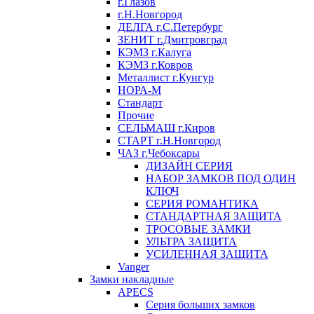
г.Глазов
г.Н.Новгород
ДЕЛГА г.С.Петербург
ЗЕНИТ г.Дмитровград
КЭМЗ г.Калуга
КЭМЗ г.Ковров
Металлист г.Кунгур
НОРА-М
Стандарт
Прочие
СЕЛЬМАШ г.Киров
СТАРТ г.Н.Новгород
ЧАЗ г.Чебоксары
ДИЗАЙН СЕРИЯ
НАБОР ЗАМКОВ ПОД ОДИН
КЛЮЧ
СЕРИЯ РОМАНТИКА
СТАНДАРТНАЯ ЗАЩИТА
ТРОСОВЫЕ ЗАМКИ
УЛЬТРА ЗАЩИТА
УСИЛЕННАЯ ЗАЩИТА
Vanger
Замки накладные
APECS
Серия больших замков