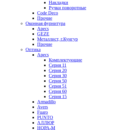
Накладки
Ручки поворотные
Code Deco
Прочие
Оконная фурнитура
Apecs
GEZE
Металлист, г.Кунгур
Прочие
Оптика
Apecs
Комплектующие
Серия 11
Серия 20
Серия 30
Серия 50
Серия 51
Серия 60
Серия 15
Armadillo
Avers
Fuaro
PUNTO
АЛЛЮР
НОРА-М