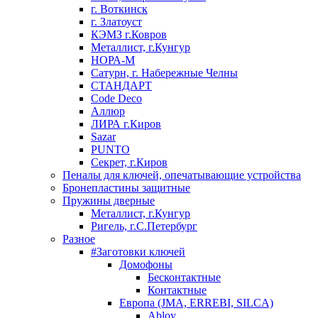
г. Воткинск
г. Златоуст
КЭМЗ г.Ковров
Металлист, г.Кунгур
НОРА-М
Сатурн, г. Набережные Челны
СТАНДАРТ
Code Deco
Аллюр
ЛИРА г.Киров
Sazar
PUNTO
Секрет, г.Киров
Пеналы для ключей, опечатывающие устройства
Бронепластины защитные
Пружины дверные
Металлист, г.Кунгур
Ригель, г.С.Петербург
Разное
#Заготовки ключей
Домофоны
Бесконтактные
Контактные
Европа (JMA, ERREBI, SILCA)
Abloy