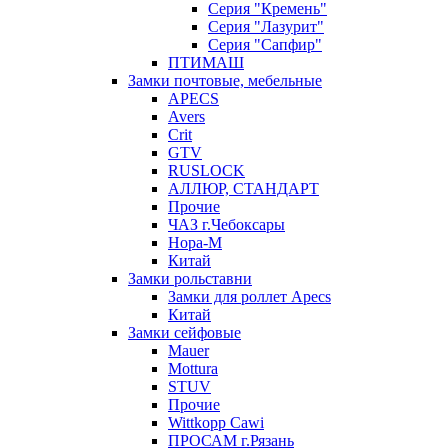
Серия "Кремень"
Серия "Лазурит"
Серия "Сапфир"
ПТИМАШ
Замки почтовые, мебельные
APECS
Avers
Crit
GTV
RUSLOCK
АЛЛЮР, СТАНДАРТ
Прочие
ЧАЗ г.Чебоксары
Нора-М
Китай
Замки рольставни
Замки для роллет Apecs
Китай
Замки сейфовые
Mauer
Mottura
STUV
Прочие
Wittkopp Cawi
ПРОСАМ г.Рязань