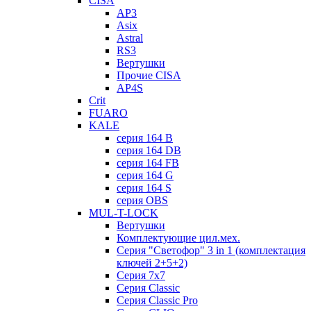
CISA
AP3
Asix
Astral
RS3
Вертушки
Прочие CISA
AP4S
Crit
FUARO
KALE
серия 164 B
серия 164 DB
серия 164 FB
серия 164 G
серия 164 S
серия OBS
MUL-T-LOCK
Вертушки
Комплектующие цил.мех.
Серия "Светофор" 3 in 1 (комплектация
ключей 2+5+2)
Серия 7х7
Серия Classic
Серия Classic Pro