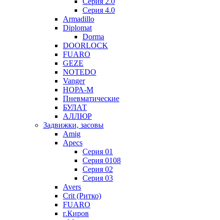
Серия 2.0
Серия 4.0
Armadillo
Diplomat
Dorma
DOORLOCK
FUARO
GEZE
NOTEDO
Vanger
НОРА-М
Пневматические
БУЛАТ
АЛЛЮР
Задвижки, засовы
Amig
Apecs
Серия 01
Серия 0108
Серия 02
Серия 03
Avers
Crit (Ритко)
FUARO
г.Киров