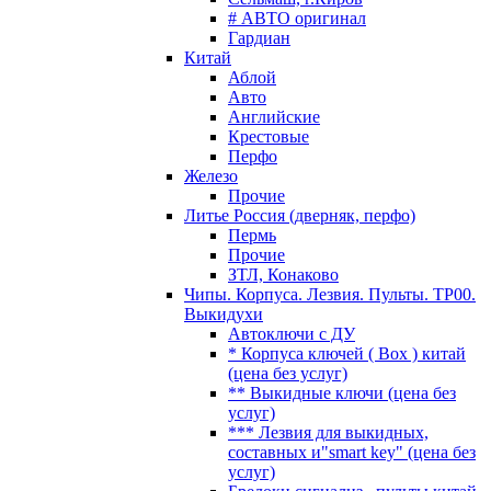
# АВТО оригинал
Гардиан
Китай
Аблой
Авто
Английские
Крестовые
Перфо
Железо
Прочие
Литье Россия (дверняк, перфо)
Пермь
Прочие
ЗТЛ, Конаково
Чипы. Корпуса. Лезвия. Пульты. TP00.
Выкидухи
Автоключи с ДУ
* Корпуса ключей ( Box ) китай
(цена без услуг)
** Выкидные ключи (цена без
услуг)
*** Лезвия для выкидных,
составных и"smart key" (цена без
услуг)