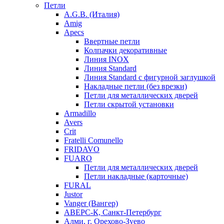
Петли
A.G.B. (Италия)
Amig
Apecs
Ввертные петли
Колпачки декоративные
Линия INOX
Линия Standard
Линия Standard с фигурной заглушкой
Накладные петли (без врезки)
Петли для металлических дверей
Петли скрытой установки
Armadillo
Avers
Crit
Fratelli Comunello
FRIDAVO
FUARO
Петли для металлических дверей
Петли накладные (карточные)
FURAL
Justor
Vanger (Вангер)
АВЕРС-К, Санкт-Петербург
Алми, г. Орехово-Зуево