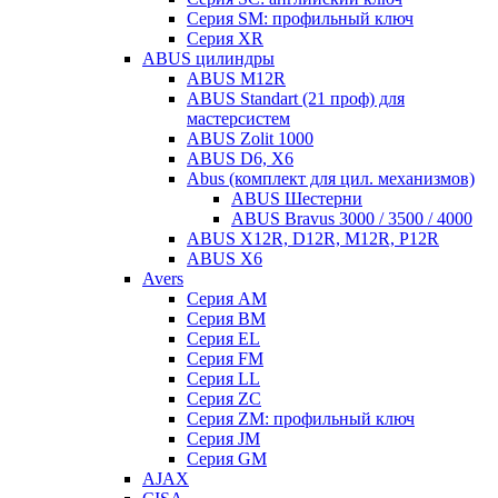
Серия SM: профильный ключ
Серия XR
ABUS цилиндры
ABUS M12R
ABUS Standart (21 проф) для
мастерсистем
ABUS Zolit 1000
ABUS D6, X6
Abus (комплект для цил. механизмов)
ABUS Шестерни
ABUS Bravus 3000 / 3500 / 4000
ABUS X12R, D12R, M12R, P12R
ABUS X6
Avers
Серия AM
Серия BM
Серия EL
Серия FM
Серия LL
Серия ZC
Серия ZM: профильный ключ
Серия JM
Серия GM
AJAX