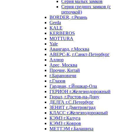
Серия малых замков
Серия средних замков (с
цепочкой)
BORDER, г.Рязань
Gerda
KALE
KERBEROS
MOTTURA
Yale
Авангард, г.Москва
АВЕРС-К, г.Санкт-Петербург
Аллюр
Арес, Москва
Прочие, Китай
г.Барановичи
г.Глазов
Гардиан, г.Йошкар-Ола
ГЕРИОН г.Железнодорожный
Гюрал, г.Ростов-на-Дону
ДЕЛГА г.С.Петербург
ЗЕНИТ г.Дмитровград
КЛАСС г.Железнодорожный
КЭМЗ г.Калуга
КЭМЗ г.Ковров
МЕТТЭМ г.Балашиха