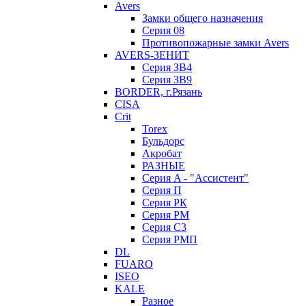
Avers
Замки общего назначения
Серия 08
Противопожарные замки Avers
AVERS-ЗЕНИТ
Серия ЗВ4
Серия ЗВ9
BORDER, г.Рязань
CISA
Crit
Torex
Бульдорс
Акробат
РАЗНЫЕ
Серия A - "Ассистент"
Серия П
Серия РК
Серия РМ
Серия С3
Серия РМП
DL
FUARO
ISEO
KALE
Разное