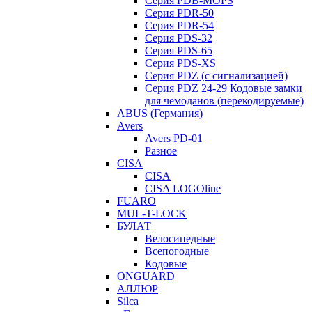
Серия PDB-MOPS
Серия PDR-50
Серия PDR-54
Серия PDS-32
Серия PDS-65
Серия PDS-XS
Серия PDZ (с сигнализацией)
Серия PDZ 24-29 Кодовые замки
для чемоданов (перекодируемые)
ABUS (Германия)
Avers
Avers PD-01
Разное
CISA
CISA
CISA LOGOline
FUARO
MUL-T-LOCK
БУЛАТ
Велосипедные
Всепогодные
Кодовые
ONGUARD
АЛЛЮР
Silca