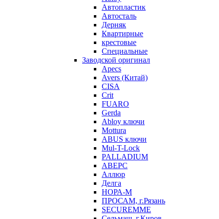
Автопластик
Автосталь
Дерняк
Квартирные
крестовые
Специальные
Заводской оригинал
Apecs
Avers (Китай)
CISA
Crit
FUARO
Gerda
Abloy ключи
Mottura
ABUS ключи
Mul-T-Lock
PALLADIUM
АВЕРС
Аллюр
Делга
НОРА-М
ПРОСАМ, г.Рязань
SECUREMME
Сельмаш, г.Киров