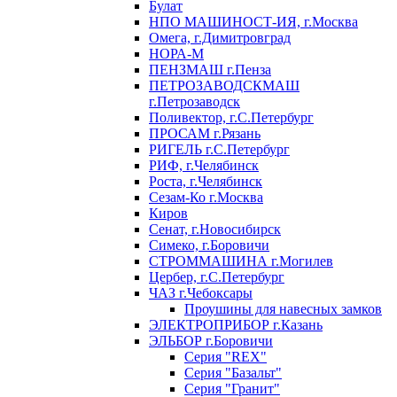
Булат
НПО МАШИНОСТ-ИЯ, г.Москва
Омега, г.Димитровград
НОРА-М
ПЕНЗМАШ г.Пенза
ПЕТРОЗАВОДСКМАШ
г.Петрозаводск
Поливектор, г.С.Петербург
ПРОСАМ г.Рязань
РИГЕЛЬ г.С.Петербург
РИФ, г.Челябинск
Роста, г.Челябинск
Сезам-Ко г.Москва
Киров
Сенат, г.Новосибирск
Симеко, г.Боровичи
СТРОММАШИНА г.Могилев
Цербер, г.С.Петербург
ЧАЗ г.Чебоксары
Проушины для навесных замков
ЭЛЕКТРОПРИБОР г.Казань
ЭЛЬБОР г.Боровичи
Серия "REX"
Серия "Базальт"
Серия "Гранит"