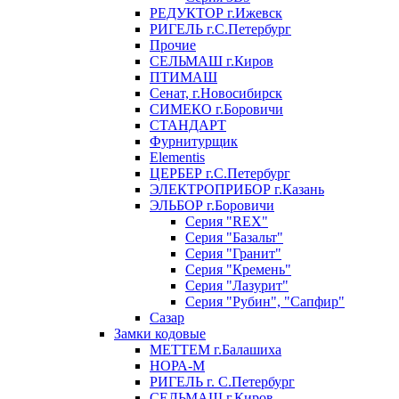
РЕДУКТОР г.Ижевск
РИГЕЛЬ г.С.Петербург
Прочие
СЕЛЬМАШ г.Киров
ПТИМАШ
Сенат, г.Новосибирск
СИМЕКО г.Боровичи
СТАНДАРТ
Фурнитурщик
Elementis
ЦЕРБЕР г.С.Петербург
ЭЛЕКТРОПРИБОР г.Казань
ЭЛЬБОР г.Боровичи
Серия "REX"
Серия "Базальт"
Серия "Гранит"
Серия "Кремень"
Серия "Лазурит"
Серия "Рубин", "Сапфир"
Сазар
Замки кодовые
МЕТТЕМ г.Балашиха
НОРА-М
РИГЕЛЬ г. С.Петербург
СЕЛЬМАШ г.Киров