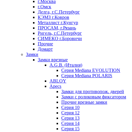
г.Москва
г.Омск
Делга, г.С.Петербург
КЭМЗ г.Ковров
Металлист г.Кунгур
ПРОСАМ, г.Рязань
Ригель, г.С.Петербург
СИМЕКО г.Боровичи
Прочие
Домарт
Замки
Замки врезные
A.G.B. (Италия)
Серия Mediana EVOLUTION
Серия Mediana POLARIS
ABLOY
Apecs
Замки для противопож. дверей
Замки с роликовым фиксатором
Прочие врезные замки
Серия 10
Серия 12
Серия 13
Серия 14
Серия 15