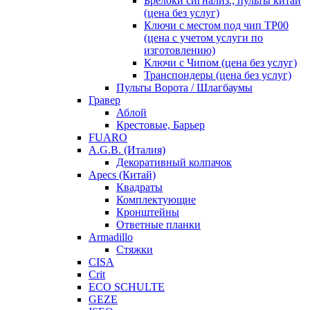
Брелоки сигнализ., пульты китай
(цена без услуг)
Ключи с местом под чип TP00
(цена с учетом услуги по
изготовлению)
Ключи с Чипом (цена без услуг)
Транспондеры (цена без услуг)
Пульты Ворота / Шлагбаумы
Гравер
Аблой
Крестовые, Барьер
FUARO
A.G.B. (Италия)
Декоративный колпачок
Apecs (Китай)
Квадраты
Комплектующие
Кронштейны
Ответные планки
Armadillo
Стяжки
CISA
Crit
ECO SCHULTE
GEZE