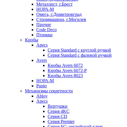
Металлист, г.Брест
НОРА-М
Омега, г.Димитровград
Строммашина, г.Могилев
Прочие
Code Deco
Птимаш
Кнобы
Apecs
Серия Standard с круглой ручкой
Серия Standard с фалевой ручкой
Avers
Кнобы Avers 6072
Кнобы Avers 6072-P
Кнобы Avers 8023
НОРА-М
Punto
Механизмы секретности
Abloy
Apecs
Вертушки
Серия 4KC
Серия CD
Серия Premier
Серия SC: английский ключ