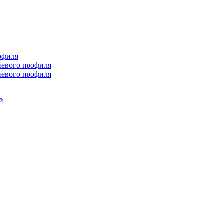
офиля
иевого профиля
иевого профиля
й