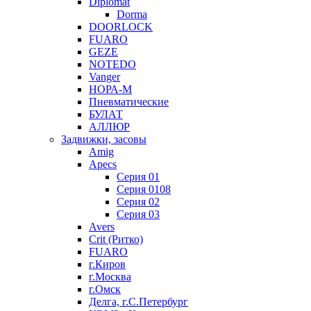
Diplomat
Dorma
DOORLOCK
FUARO
GEZE
NOTEDO
Vanger
НОРА-М
Пневматические
БУЛАТ
АЛЛЮР
Задвижки, засовы
Amig
Apecs
Серия 01
Серия 0108
Серия 02
Серия 03
Avers
Crit (Ритко)
FUARO
г.Киров
г.Москва
г.Омск
Делга, г.С.Петербург