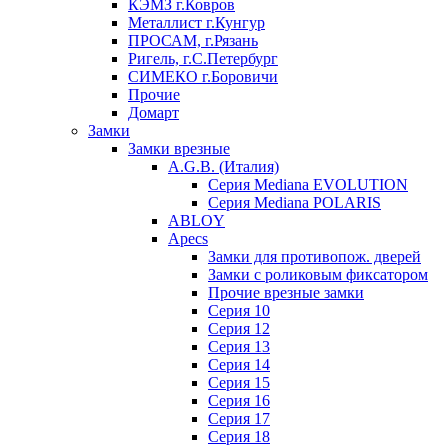
КЭМЗ г.Ковров
Металлист г.Кунгур
ПРОСАМ, г.Рязань
Ригель, г.С.Петербург
СИМЕКО г.Боровичи
Прочие
Домарт
Замки
Замки врезные
A.G.B. (Италия)
Серия Mediana EVOLUTION
Серия Mediana POLARIS
ABLOY
Apecs
Замки для противопож. дверей
Замки с роликовым фиксатором
Прочие врезные замки
Серия 10
Серия 12
Серия 13
Серия 14
Серия 15
Серия 16
Серия 17
Серия 18