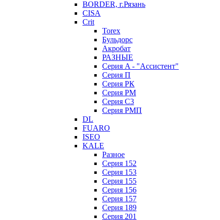
BORDER, г.Рязань
CISA
Crit
Torex
Бульдорс
Акробат
РАЗНЫЕ
Серия A - "Ассистент"
Серия П
Серия РК
Серия РМ
Серия С3
Серия РМП
DL
FUARO
ISEO
KALE
Разное
Серия 152
Серия 153
Серия 155
Серия 156
Серия 157
Серия 189
Серия 201