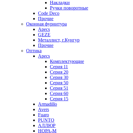
Накладки
Ручки поворотные
Code Deco
Прочие
Оконная фурнитура
Apecs
GEZE
Металлист, г.Кунгур
Прочие
Оптика
Apecs
Комплектующие
Серия 11
Серия 20
Серия 30
Серия 50
Серия 51
Серия 60
Серия 15
Armadillo
Avers
Fuaro
PUNTO
АЛЛЮР
НОРА-М