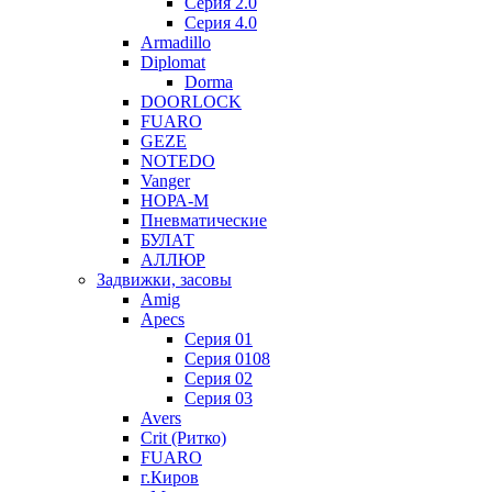
Серия 2.0
Серия 4.0
Armadillo
Diplomat
Dorma
DOORLOCK
FUARO
GEZE
NOTEDO
Vanger
НОРА-М
Пневматические
БУЛАТ
АЛЛЮР
Задвижки, засовы
Amig
Apecs
Серия 01
Серия 0108
Серия 02
Серия 03
Avers
Crit (Ритко)
FUARO
г.Киров