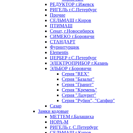
РЕДУКТОР г.Ижевск
РИГЕЛЬ г.С.Петербург
Прочие
СЕЛЬМАШ г.Киров
ПТИМАШ
Сенат, г.Новосибирск
СИМЕКО г.Боровичи
СТАНДАРТ
Фурнитурщик
Elementis
ЦЕРБЕР г.С.Петербург
ЭЛЕКТРОПРИБОР г.Казань
ЭЛЬБОР г.Боровичи
Серия "REX"
Серия "Базальт"
Серия "Гранит"
Серия "Кремень"
Серия "Лазурит"
Серия "Рубин", "Сапфир"
Сазар
Замки кодовые
МЕТТЕМ г.Балашиха
НОРА-М
РИГЕЛЬ г. С.Петербург
СЕЛЬМАШ г.Киров