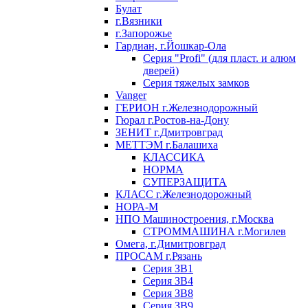
Булат
г.Вязники
г.Запорожье
Гардиан, г.Йошкар-Ола
Серия "Profi" (для пласт. и алюм
дверей)
Серия тяжелых замков
Vanger
ГЕРИОН г.Железнодорожный
Гюрал г.Ростов-на-Дону
ЗЕНИТ г.Дмитровград
МЕТТЭМ г.Балашиха
КЛАССИКА
НОРМА
СУПЕРЗАЩИТА
КЛАСС г.Железнодорожный
НОРА-М
НПО Машиностроения, г.Москва
СТРОММАШИНА г.Могилев
Омега, г.Димитровград
ПРОСАМ г.Рязань
Серия ЗВ1
Серия ЗВ4
Серия ЗВ8
Серия ЗВ9