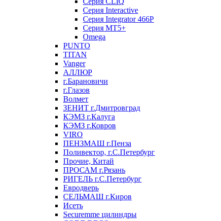
Серия CLIQ
Серия Interactive
Серия Integrator 466P
Серия MT5+
Omega
PUNTO
TITAN
Vanger
АЛЛЮР
г.Барановичи
г.Глазов
Волмет
ЗЕНИТ г.Дмитровград
КЭМЗ г.Калуга
КЭМЗ г.Ковров
VIRO
ПЕНЗМАШ г.Пенза
Поливектор, г.С.Петербург
Прочие, Китай
ПРОСАМ г.Рязань
РИГЕЛЬ г.С.Петербург
Евродверь
СЕЛЬМАШ г.Киров
Исеть
Securemme цилиндры