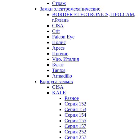
Страж
Замки электромеханические
BORDER ELECTRONICS, ПРО-САМ,
г.Рязань
CISA
Crit
Falcon Eye
Полис
Apecs
Прочие
Viro, Италия
Булат
Tantos
Armadillo
Корпуса замков
CISA
KALE
Разное
Серия 152
Серия 153
Серия 154
Серия 155
Серия 157
Серия 252
Серия 257