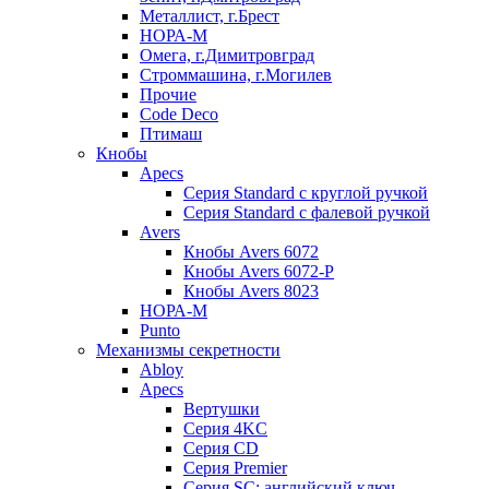
Металлист, г.Брест
НОРА-М
Омега, г.Димитровград
Строммашина, г.Могилев
Прочие
Code Deco
Птимаш
Кнобы
Apecs
Серия Standard с круглой ручкой
Серия Standard с фалевой ручкой
Avers
Кнобы Avers 6072
Кнобы Avers 6072-P
Кнобы Avers 8023
НОРА-М
Punto
Механизмы секретности
Abloy
Apecs
Вертушки
Серия 4KC
Серия CD
Серия Premier
Серия SC: английский ключ