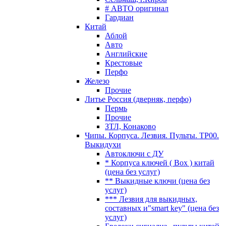
# АВТО оригинал
Гардиан
Китай
Аблой
Авто
Английские
Крестовые
Перфо
Железо
Прочие
Литье Россия (дверняк, перфо)
Пермь
Прочие
ЗТЛ, Конаково
Чипы. Корпуса. Лезвия. Пульты. TP00.
Выкидухи
Автоключи с ДУ
* Корпуса ключей ( Box ) китай
(цена без услуг)
** Выкидные ключи (цена без
услуг)
*** Лезвия для выкидных,
составных и"smart key" (цена без
услуг)