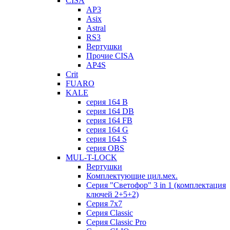
CISA
AP3
Asix
Astral
RS3
Вертушки
Прочие CISA
AP4S
Crit
FUARO
KALE
серия 164 B
серия 164 DB
серия 164 FB
серия 164 G
серия 164 S
серия OBS
MUL-T-LOCK
Вертушки
Комплектующие цил.мех.
Серия "Светофор" 3 in 1 (комплектация
ключей 2+5+2)
Серия 7х7
Серия Classic
Серия Classic Pro