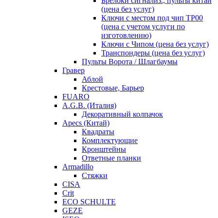
Брелоки сигнализ., пульты китай
(цена без услуг)
Ключи с местом под чип TP00
(цена с учетом услуги по
изготовлению)
Ключи с Чипом (цена без услуг)
Транспондеры (цена без услуг)
Пульты Ворота / Шлагбаумы
Гравер
Аблой
Крестовые, Барьер
FUARO
A.G.B. (Италия)
Декоративный колпачок
Apecs (Китай)
Квадраты
Комплектующие
Кронштейны
Ответные планки
Armadillo
Стяжки
CISA
Crit
ECO SCHULTE
GEZE