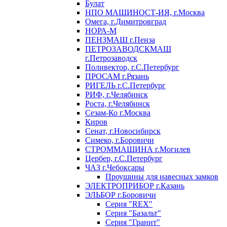
Булат
НПО МАШИНОСТ-ИЯ, г.Москва
Омега, г.Димитровград
НОРА-М
ПЕНЗМАШ г.Пенза
ПЕТРОЗАВОДСКМАШ
г.Петрозаводск
Поливектор, г.С.Петербург
ПРОСАМ г.Рязань
РИГЕЛЬ г.С.Петербург
РИФ, г.Челябинск
Роста, г.Челябинск
Сезам-Ко г.Москва
Киров
Сенат, г.Новосибирск
Симеко, г.Боровичи
СТРОММАШИНА г.Могилев
Цербер, г.С.Петербург
ЧАЗ г.Чебоксары
Проушины для навесных замков
ЭЛЕКТРОПРИБОР г.Казань
ЭЛЬБОР г.Боровичи
Серия "REX"
Серия "Базальт"
Серия "Гранит"