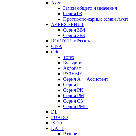
Avers
Замки общего назначения
Серия 08
Противопожарные замки Avers
AVERS-ЗЕНИТ
Серия ЗВ4
Серия ЗВ9
BORDER, г.Рязань
CISA
Crit
Torex
Бульдорс
Акробат
РАЗНЫЕ
Серия A - "Ассистент"
Серия П
Серия РК
Серия РМ
Серия С3
Серия РМП
DL
FUARO
ISEO
KALE
Разное