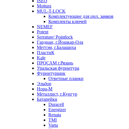
ISEO
Mottura
MUL-T-LOCK
Комплектующие для цил. замков
Комплекты ключей
NEMEF
Potent
Serrature/ Pointlock
Гардиан, г.Йошкар-Ола
Меттэм, г.Балашиха
ПластиК
Kale
ПРОСАМ г.Рязань
Уральская фурнитура
Фурнитурщик
Ответные планки
Эльбор
Нора-М
Металлист, г.Кунгур
Батарейки
Duracell
Energizer
Renata
TMI
Varta