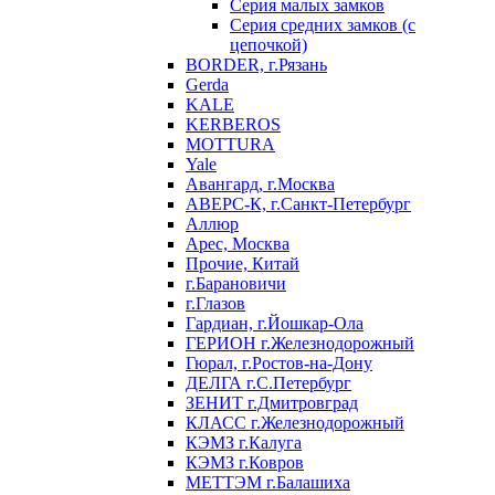
Серия малых замков
Серия средних замков (с
цепочкой)
BORDER, г.Рязань
Gerda
KALE
KERBEROS
MOTTURA
Yale
Авангард, г.Москва
АВЕРС-К, г.Санкт-Петербург
Аллюр
Арес, Москва
Прочие, Китай
г.Барановичи
г.Глазов
Гардиан, г.Йошкар-Ола
ГЕРИОН г.Железнодорожный
Гюрал, г.Ростов-на-Дону
ДЕЛГА г.С.Петербург
ЗЕНИТ г.Дмитровград
КЛАСС г.Железнодорожный
КЭМЗ г.Калуга
КЭМЗ г.Ковров
МЕТТЭМ г.Балашиха