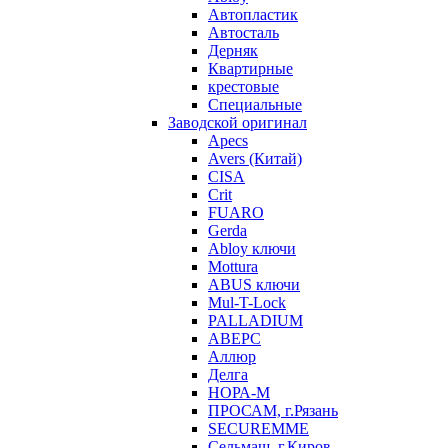
Автопластик
Автосталь
Дерняк
Квартирные
крестовые
Специальные
Заводской оригинал
Apecs
Avers (Китай)
CISA
Crit
FUARO
Gerda
Abloy ключи
Mottura
ABUS ключи
Mul-T-Lock
PALLADIUM
АВЕРС
Аллюр
Делга
НОРА-М
ПРОСАМ, г.Рязань
SECUREMME
Сельмаш, г.Киров