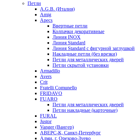
Петли
A.G.B. (Италия)
Amig
Apecs
Ввертные петли
Колпачки декоративные
Линия INOX
Линия Standard
Линия Standard с фигурной заглушкой
Накладные петли (без врезки)
Петли для металлических дверей
Петли скрытой установки
Armadillo
Avers
Crit
Fratelli Comunello
FRIDAVO
FUARO
Петли для металлических дверей
Петли накладные (карточные)
FURAL
Justor
Vanger (Вангер)
АВЕРС-К, Санкт-Петербург
Алми, г. Орехово-Зуево