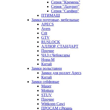
Серия "Кремень"
Серия "Лазурит"
Серия "Сапфир"
ПТИМАШ
Замки почтовые, мебельные
APECS
Avers
Crit
GTV
RUSLOCK
АЛЛЮР, СТАНДАРТ
Прочие
ЧАЗ г.Чебоксары
Нора-М
Китай
Замки рольставни
Замки для роллет Apecs
Китай
Замки сейфовые
Mauer
Mottura
STUV
Прочие
Wittkopp Cawi
ПРОСАМ г.Рязань