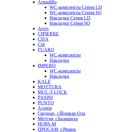
Armadillo
WC-комплекты Серия LD
WC-комплекты Серия SQ
Накладки Серия LD
Накладки Серия SQ
Avers
CIPIERRE
CISA
Crit
FUARO
WC-комплекты
Накладки
IMPERO
WC-комплекты
Накладки
KALE
MOTTURA
MUL-T-LOCK
PASINI
PUNTO
Аллюр
Гардиан, г.Йошкар-Ола
Меттэм, г.Балашиха
НОРА-М
ПРОСАМ, г.Рязань