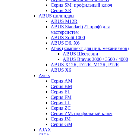
Серия SM: профильный ключ
Серия XR
ABUS цилиндры
ABUS M12R
ABUS Standart (21 проф) для
мастерсистем
ABUS Zolit 1000
ABUS D6, X6
Abus (комплект для цил. механизмов)
ABUS Шестерни
ABUS Bravus 3000 / 3500 / 4000
ABUS X12R, D12R, M12R, P12R
ABUS X6
Avers
Серия AM
Серия BM
Серия EL
Серия FM
Серия LL
Серия ZC
Серия ZM: профильный ключ
Серия JM
Серия GM
AJAX