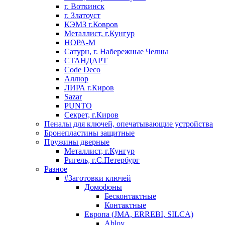
г. Воткинск
г. Златоуст
КЭМЗ г.Ковров
Металлист, г.Кунгур
НОРА-М
Сатурн, г. Набережные Челны
СТАНДАРТ
Code Deco
Аллюр
ЛИРА г.Киров
Sazar
PUNTO
Секрет, г.Киров
Пеналы для ключей, опечатывающие устройства
Бронепластины защитные
Пружины дверные
Металлист, г.Кунгур
Ригель, г.С.Петербург
Разное
#Заготовки ключей
Домофоны
Бесконтактные
Контактные
Европа (JMA, ERREBI, SILCA)
Abloy