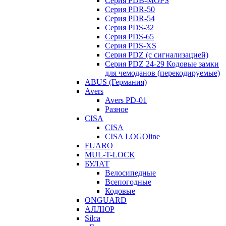
Серия PDB-MOPS
Серия PDR-50
Серия PDR-54
Серия PDS-32
Серия PDS-65
Серия PDS-XS
Серия PDZ (с сигнализацией)
Серия PDZ 24-29 Кодовые замки
для чемоданов (перекодируемые)
ABUS (Германия)
Avers
Avers PD-01
Разное
CISA
CISA
CISA LOGOline
FUARO
MUL-T-LOCK
БУЛАТ
Велосипедные
Всепогодные
Кодовые
ONGUARD
АЛЛЮР
Silca