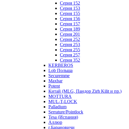
Серия 152
Серия 153
Серия 155
Серия 156
Серия 157
Серия 189
Серия 201
Серия 252
Серия 253
Серия 255
Серия 257
Серия 352
KERBEROS
Lob Польша
Securemme
Maxbar
Potent
Китай (MLG, Пандор Zirh Kilit и пр.)
MOTTURA
MUL-T-LOCK
Palladium
Serrature/Pointlock
Tesa (Испания)
Аллюр
г.Барановичи