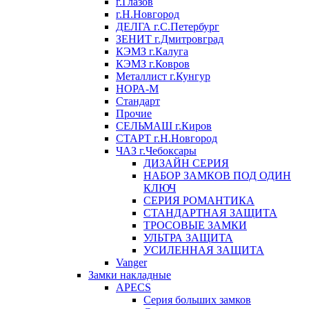
г.Глазов
г.Н.Новгород
ДЕЛГА г.С.Петербург
ЗЕНИТ г.Дмитровград
КЭМЗ г.Калуга
КЭМЗ г.Ковров
Металлист г.Кунгур
НОРА-М
Стандарт
Прочие
СЕЛЬМАШ г.Киров
СТАРТ г.Н.Новгород
ЧАЗ г.Чебоксары
ДИЗАЙН СЕРИЯ
НАБОР ЗАМКОВ ПОД ОДИН
КЛЮЧ
СЕРИЯ РОМАНТИКА
СТАНДАРТНАЯ ЗАЩИТА
ТРОСОВЫЕ ЗАМКИ
УЛЬТРА ЗАЩИТА
УСИЛЕННАЯ ЗАЩИТА
Vanger
Замки накладные
APECS
Серия больших замков