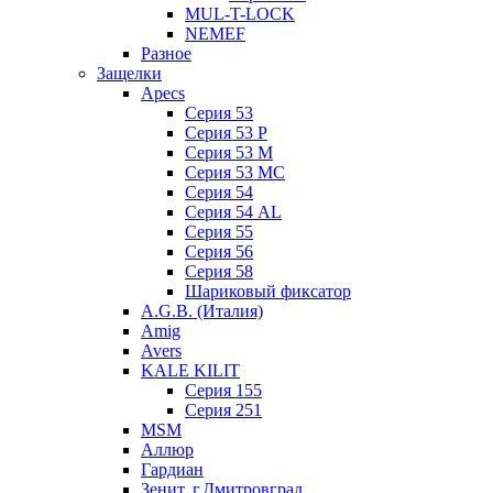
MUL-T-LOCK
NEMEF
Разное
Защелки
Apecs
Серия 53
Серия 53 P
Серия 53 М
Серия 53 МC
Серия 54
Серия 54 AL
Серия 55
Серия 56
Серия 58
Шариковый фиксатор
A.G.B. (Италия)
Amig
Avers
KALE KILIT
Серия 155
Серия 251
MSM
Аллюр
Гардиан
Зенит, г.Дмитровград