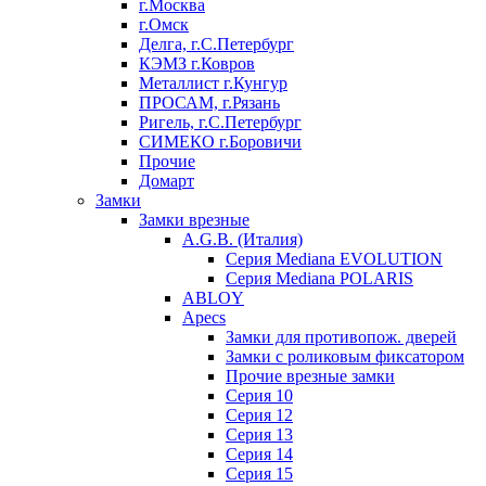
г.Москва
г.Омск
Делга, г.С.Петербург
КЭМЗ г.Ковров
Металлист г.Кунгур
ПРОСАМ, г.Рязань
Ригель, г.С.Петербург
СИМЕКО г.Боровичи
Прочие
Домарт
Замки
Замки врезные
A.G.B. (Италия)
Серия Mediana EVOLUTION
Серия Mediana POLARIS
ABLOY
Apecs
Замки для противопож. дверей
Замки с роликовым фиксатором
Прочие врезные замки
Серия 10
Серия 12
Серия 13
Серия 14
Серия 15