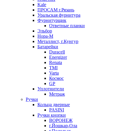
Kale
ПРОСАМ г.Рязань
Уральская фурнитура
Фурнитурщик
Ответные планки
Эльбор
Нора-М
Металлист, г.Кунгур
Батарейки
Duracell
Energizer
Renata
TMI
Varta
Космос
GP
Уплотнители
Метраж
Ручки
Кольца дверные
PASINI
Ручки кнопки
ВОРОНЕЖ
г.Йошкар-Ола
г.Подольск