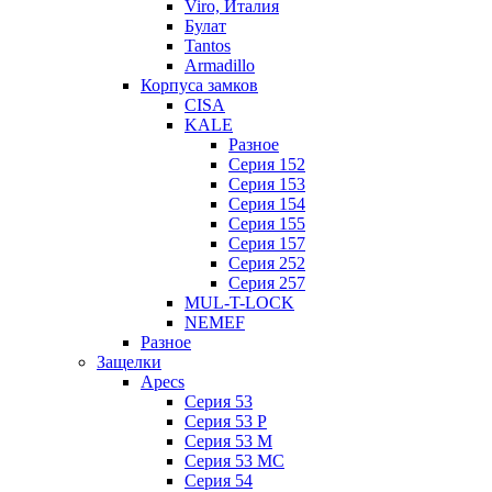
Viro, Италия
Булат
Tantos
Armadillo
Корпуса замков
CISA
KALE
Разное
Серия 152
Серия 153
Серия 154
Серия 155
Серия 157
Серия 252
Серия 257
MUL-T-LOCK
NEMEF
Разное
Защелки
Apecs
Серия 53
Серия 53 P
Серия 53 М
Серия 53 МC
Серия 54