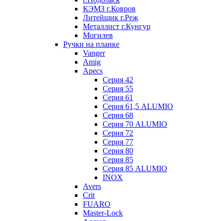
КЭМЗ г.Ковров
Литейщик г.Реж
Металлист г.Кунгур
Могилев
Ручки на планке
Vanger
Amig
Apecs
Серия 42
Серия 55
Серия 61
Серия 61,5 ALUMIO
Серия 68
Серия 70 ALUMIO
Серия 72
Серия 77
Серия 80
Серия 85
Серия 85 ALUMIO
INOX
Avers
Crit
FUARO
Master-Lock