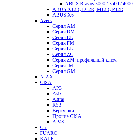
ABUS Bravus 3000 / 3500 / 4000
ABUS X12R, D12R, M12R, P12R
ABUS X6
Avers
Серия AM
Серия BM
Серия EL
Серия FM
Серия LL
Серия ZC
Серия ZM: профильный ключ
Серия JM
Серия GM
AJAX
CISA
AP3
Asix
Astral
RS3
Вертушки
Прочие CISA
AP4S
Crit
FUARO
KALE