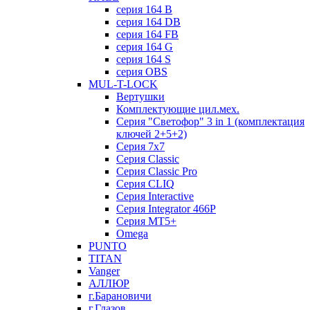
серия 164 B
серия 164 DB
серия 164 FB
серия 164 G
серия 164 S
серия OBS
MUL-T-LOCK
Вертушки
Комплектующие цил.мех.
Серия "Светофор" 3 in 1 (комплектация
ключей 2+5+2)
Серия 7х7
Серия Classic
Серия Classic Pro
Серия CLIQ
Серия Interactive
Серия Integrator 466P
Серия MT5+
Omega
PUNTO
TITAN
Vanger
АЛЛЮР
г.Барановичи
г.Глазов