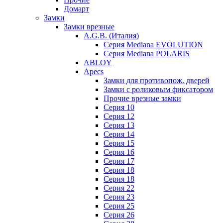
Домарт
Замки
Замки врезные
A.G.B. (Италия)
Серия Mediana EVOLUTION
Серия Mediana POLARIS
ABLOY
Apecs
Замки для противопож. дверей
Замки с роликовым фиксатором
Прочие врезные замки
Серия 10
Серия 12
Серия 13
Серия 14
Серия 15
Серия 16
Серия 17
Серия 18
Серия 18
Серия 22
Серия 23
Серия 25
Серия 26