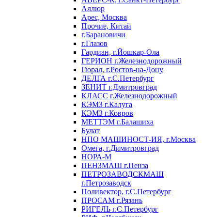
Аллюр
Арес, Москва
Прочие, Китай
г.Барановичи
г.Глазов
Гардиан, г.Йошкар-Ола
ГЕРИОН г.Железнодорожный
Гюрал, г.Ростов-на-Дону
ДЕЛГА г.С.Петербург
ЗЕНИТ г.Дмитровград
КЛАСС г.Железнодорожный
КЭМЗ г.Калуга
КЭМЗ г.Ковров
МЕТТЭМ г.Балашиха
Булат
НПО МАШИНОСТ-ИЯ, г.Москва
Омега, г.Димитровград
НОРА-М
ПЕНЗМАШ г.Пенза
ПЕТРОЗАВОДСКМАШ
г.Петрозаводск
Поливектор, г.С.Петербург
ПРОСАМ г.Рязань
РИГЕЛЬ г.С.Петербург