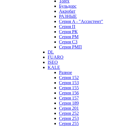
Torex
Бульдорс
Акробат
РАЗНЫЕ
Серия A - "Ассистент"
Серия П
Серия РК
Серия РМ
Серия С3
Серия РМП
DL
FUARO
ISEO
KALE
Разное
Серия 152
Серия 153
Серия 155
Серия 156
Серия 157
Серия 189
Серия 201
Серия 252
Серия 253
Серия 255