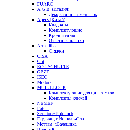
FUARO
A.G.B. (Италия)
Декоративный колпачок
Apecs (Китай)
Квадраты
Комплектующие
Кронштейны
Ответные планки
Armadillo
Стяжки
CISA
Crit
ECO SCHULTE
GEZE
ISEO
Mottura
MUL-T-LOCK
Комплектующие для цил. замков
Комплекты ключей
NEMEF
Potent
Serrature/ Pointlock
Гардиан, г.Йошкар-Ола
Меттэм, г.Балашиха
ПластиК