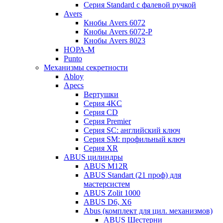
Серия Standard с фалевой ручкой
Avers
Кнобы Avers 6072
Кнобы Avers 6072-P
Кнобы Avers 8023
НОРА-М
Punto
Механизмы секретности
Abloy
Apecs
Вертушки
Серия 4KC
Серия CD
Серия Premier
Серия SC: английский ключ
Серия SM: профильный ключ
Серия XR
ABUS цилиндры
ABUS M12R
ABUS Standart (21 проф) для
мастерсистем
ABUS Zolit 1000
ABUS D6, X6
Abus (комплект для цил. механизмов)
ABUS Шестерни