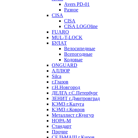
Avers PD-01
Разное
CISA
CISA
CISA LOGOline
FUARO
MUL-T-LOCK
БУЛАТ
Велосипедные
Всепогодные
Кодовые
ONGUARD
АЛЛЮР
Silca
г.Глазов
г.Н.Новгород
ДЕЛГА г.С.Петербург
ЗЕНИТ г.Дмитровград
КЭМЗ г.Калуга
КЭМЗ г.Ковров
Металлист г.Кунгур
НОРА-М
Стандарт
Прочие
СЕЛЬМАШ г.Киров