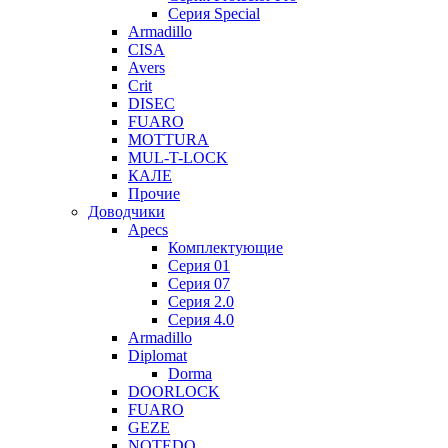
Серия Special
Armadillo
CISA
Avers
Crit
DISEC
FUARO
MOTTURA
MUL-T-LOCK
КАЛЕ
Прочие
Доводчики
Apecs
Комплектующие
Серия 01
Серия 07
Серия 2.0
Серия 4.0
Armadillo
Diplomat
Dorma
DOORLOCK
FUARO
GEZE
NOTEDO