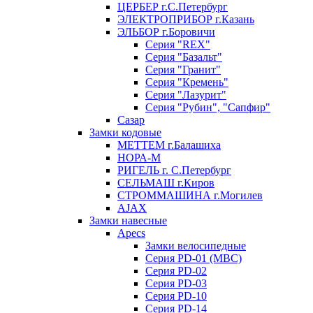
ЦЕРБЕР г.С.Петербург
ЭЛЕКТРОПРИБОР г.Казань
ЭЛЬБОР г.Боровичи
Серия "REX"
Серия "Базальт"
Серия "Гранит"
Серия "Кремень"
Серия "Лазурит"
Серия "Рубин", "Сапфир"
Сазар
Замки кодовые
МЕТТЕМ г.Балашиха
НОРА-М
РИГЕЛЬ г. С.Петербург
СЕЛЬМАШ г.Киров
СТРОММАШИНА г.Могилев
AJAX
Замки навесные
Apecs
Замки велосипедные
Серия PD-01 (МВС)
Серия PD-02
Серия PD-03
Серия PD-10
Серия PD-14