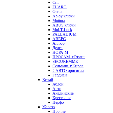
Crit
FUARO
Gerda
Abloy ключи
Mottura
ABUS ключи
Mul-T-Lock
PALLADIUM
АВЕРС
Аллюр
Делга
НОРА-М
ПРОСАМ, г.Рязань
SECUREMME
Сельмаш, г.Киров
# АВТО оригинал
Гардиан
Китай
Аблой
Авто
Английские
Крестовые
Перфо
Железо
Прочие