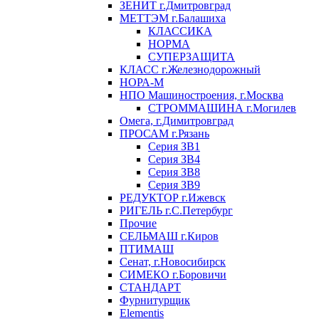
ЗЕНИТ г.Дмитровград
МЕТТЭМ г.Балашиха
КЛАССИКА
НОРМА
СУПЕРЗАЩИТА
КЛАСС г.Железнодорожный
НОРА-М
НПО Машиностроения, г.Москва
СТРОММАШИНА г.Могилев
Омега, г.Димитровград
ПРОСАМ г.Рязань
Серия ЗВ1
Серия ЗВ4
Серия ЗВ8
Серия ЗВ9
РЕДУКТОР г.Ижевск
РИГЕЛЬ г.С.Петербург
Прочие
СЕЛЬМАШ г.Киров
ПТИМАШ
Сенат, г.Новосибирск
СИМЕКО г.Боровичи
СТАНДАРТ
Фурнитурщик
Elementis