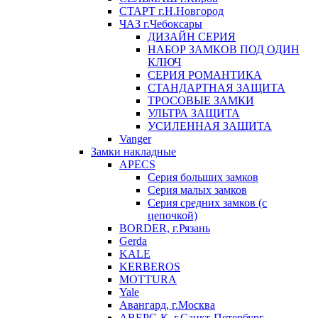
СТАРТ г.Н.Новгород
ЧАЗ г.Чебоксары
ДИЗАЙН СЕРИЯ
НАБОР ЗАМКОВ ПОД ОДИН
КЛЮЧ
СЕРИЯ РОМАНТИКА
СТАНДАРТНАЯ ЗАЩИТА
ТРОСОВЫЕ ЗАМКИ
УЛЬТРА ЗАЩИТА
УСИЛЕННАЯ ЗАЩИТА
Vanger
Замки накладные
APECS
Серия больших замков
Серия малых замков
Серия средних замков (с
цепочкой)
BORDER, г.Рязань
Gerda
KALE
KERBEROS
MOTTURA
Yale
Авангард, г.Москва
АВЕРС-К, г.Санкт-Петербург