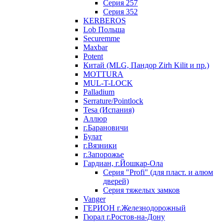
Серия 257
Серия 352
KERBEROS
Lob Польша
Securemme
Maxbar
Potent
Китай (MLG, Пандор Zirh Kilit и пр.)
MOTTURA
MUL-T-LOCK
Palladium
Serrature/Pointlock
Tesa (Испания)
Аллюр
г.Барановичи
Булат
г.Вязники
г.Запорожье
Гардиан, г.Йошкар-Ола
Серия "Profi" (для пласт. и алюм
дверей)
Серия тяжелых замков
Vanger
ГЕРИОН г.Железнодорожный
Гюрал г.Ростов-на-Дону