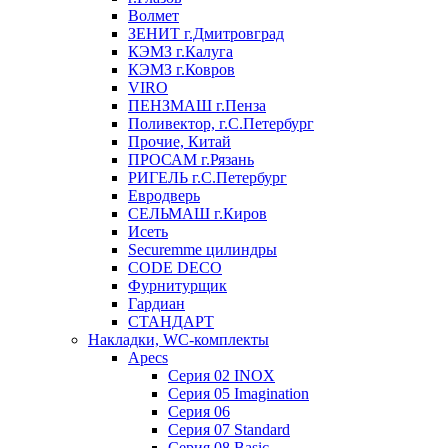
Волмет
ЗЕНИТ г.Дмитровград
КЭМЗ г.Калуга
КЭМЗ г.Ковров
VIRO
ПЕНЗМАШ г.Пенза
Поливектор, г.С.Петербург
Прочие, Китай
ПРОСАМ г.Рязань
РИГЕЛЬ г.С.Петербург
Евродверь
СЕЛЬМАШ г.Киров
Исеть
Securemme цилиндры
CODE DECO
Фурнитурщик
Гардиан
СТАНДАРТ
Накладки, WC-комплекты
Apecs
Cерия 02 INOX
Cерия 05 Imagination
Cерия 06
Cерия 07 Standard
Cерия 08 Basic