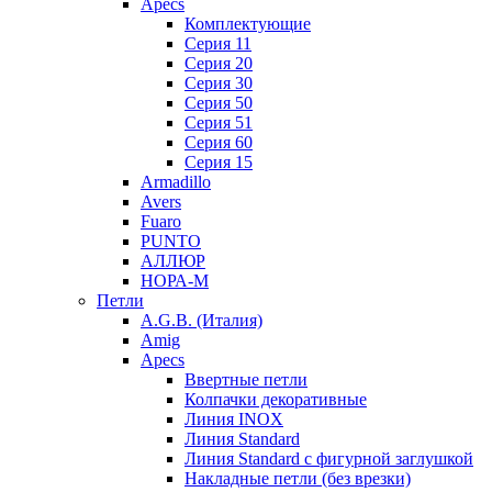
Apecs
Комплектующие
Серия 11
Серия 20
Серия 30
Серия 50
Серия 51
Серия 60
Серия 15
Armadillo
Avers
Fuaro
PUNTO
АЛЛЮР
НОРА-М
Петли
A.G.B. (Италия)
Amig
Apecs
Ввертные петли
Колпачки декоративные
Линия INOX
Линия Standard
Линия Standard с фигурной заглушкой
Накладные петли (без врезки)