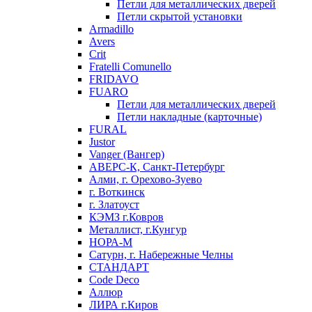
Петли для металлических дверей
Петли скрытой установки
Armadillo
Avers
Crit
Fratelli Comunello
FRIDAVO
FUARO
Петли для металлических дверей
Петли накладные (карточные)
FURAL
Justor
Vanger (Вангер)
АВЕРС-К, Санкт-Петербург
Алми, г. Орехово-Зуево
г. Воткинск
г. Златоуст
КЭМЗ г.Ковров
Металлист, г.Кунгур
НОРА-М
Сатурн, г. Набережные Челны
СТАНДАРТ
Code Deco
Аллюр
ЛИРА г.Киров