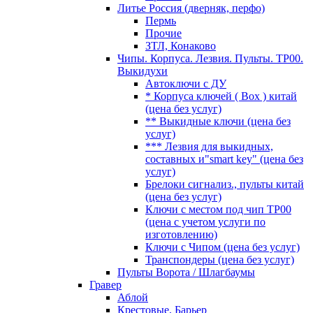
Литье Россия (дверняк, перфо)
Пермь
Прочие
ЗТЛ, Конаково
Чипы. Корпуса. Лезвия. Пульты. TP00.
Выкидухи
Автоключи с ДУ
* Корпуса ключей ( Box ) китай
(цена без услуг)
** Выкидные ключи (цена без
услуг)
*** Лезвия для выкидных,
составных и"smart key" (цена без
услуг)
Брелоки сигнализ., пульты китай
(цена без услуг)
Ключи с местом под чип TP00
(цена с учетом услуги по
изготовлению)
Ключи с Чипом (цена без услуг)
Транспондеры (цена без услуг)
Пульты Ворота / Шлагбаумы
Гравер
Аблой
Крестовые, Барьер