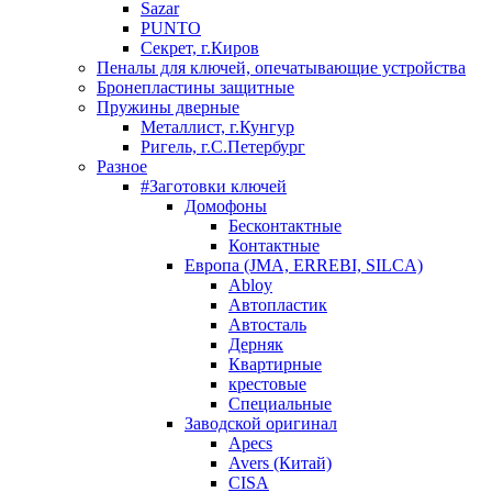
Sazar
PUNTO
Секрет, г.Киров
Пеналы для ключей, опечатывающие устройства
Бронепластины защитные
Пружины дверные
Металлист, г.Кунгур
Ригель, г.С.Петербург
Разное
#Заготовки ключей
Домофоны
Бесконтактные
Контактные
Европа (JMA, ERREBI, SILCA)
Abloy
Автопластик
Автосталь
Дерняк
Квартирные
крестовые
Специальные
Заводской оригинал
Apecs
Avers (Китай)
CISA