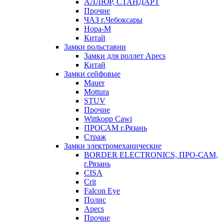
АЛЛЮР, СТАНДАРТ
Прочие
ЧАЗ г.Чебоксары
Нора-М
Китай
Замки рольставни
Замки для роллет Apecs
Китай
Замки сейфовые
Mauer
Mottura
STUV
Прочие
Wittkopp Cawi
ПРОСАМ г.Рязань
Страж
Замки электромеханические
BORDER ELECTRONICS, ПРО-САМ,
г.Рязань
CISA
Crit
Falcon Eye
Полис
Apecs
Прочие