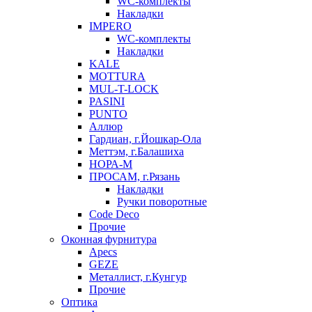
WC-комплекты
Накладки
IMPERO
WC-комплекты
Накладки
KALE
MOTTURA
MUL-T-LOCK
PASINI
PUNTO
Аллюр
Гардиан, г.Йошкар-Ола
Меттэм, г.Балашиха
НОРА-М
ПРОСАМ, г.Рязань
Накладки
Ручки поворотные
Code Deco
Прочие
Оконная фурнитура
Apecs
GEZE
Металлист, г.Кунгур
Прочие
Оптика