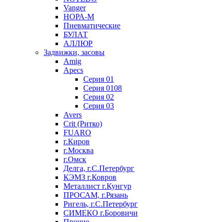
Vanger
НОРА-М
Пневматические
БУЛАТ
АЛЛЮР
Задвижки, засовы
Amig
Apecs
Серия 01
Серия 0108
Серия 02
Серия 03
Avers
Crit (Ритко)
FUARO
г.Киров
г.Москва
г.Омск
Делга, г.С.Петербург
КЭМЗ г.Ковров
Металлист г.Кунгур
ПРОСАМ, г.Рязань
Ригель, г.С.Петербург
СИМЕКО г.Боровичи
Прочие