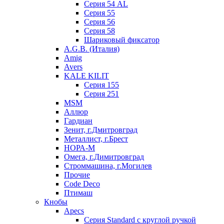
Серия 54 AL
Серия 55
Серия 56
Серия 58
Шариковый фиксатор
A.G.B. (Италия)
Amig
Avers
KALE KILIT
Серия 155
Серия 251
MSM
Аллюр
Гардиан
Зенит, г.Дмитровград
Металлист, г.Брест
НОРА-М
Омега, г.Димитровград
Строммашина, г.Могилев
Прочие
Code Deco
Птимаш
Кнобы
Apecs
Серия Standard с круглой ручкой