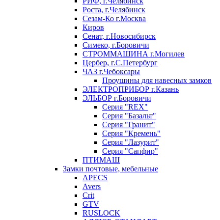
РИФ, г.Челябинск
Роста, г.Челябинск
Сезам-Ко г.Москва
Киров
Сенат, г.Новосибирск
Симеко, г.Боровичи
СТРОММАШИНА г.Могилев
Цербер, г.С.Петербург
ЧАЗ г.Чебоксары
Проушины для навесных замков
ЭЛЕКТРОПРИБОР г.Казань
ЭЛЬБОР г.Боровичи
Серия "REX"
Серия "Базальт"
Серия "Гранит"
Серия "Кремень"
Серия "Лазурит"
Серия "Сапфир"
ПТИМАШ
Замки почтовые, мебельные
APECS
Avers
Crit
GTV
RUSLOCK