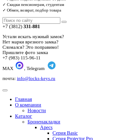
✓ Скидки пенсионерам, студентам
✓ Обмен, возврат, подбор товара
+7 (3812)
331-881
Устали искать нужный замок?
Нет марки врезного замка?
Сломался? Это поправимо!
Пришлите фото замка
+7 (983) 115-96-11
MAX
, Telegram
почта:
info@locks-keys.ru
Главная
О компании
Новости
Каталог
Броненакладки
Apecs
Серия Basic
Серия Protector Pro