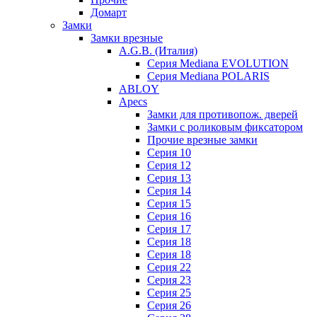
Домарт
Замки
Замки врезные
A.G.B. (Италия)
Серия Mediana EVOLUTION
Серия Mediana POLARIS
ABLOY
Apecs
Замки для противопож. дверей
Замки с роликовым фиксатором
Прочие врезные замки
Серия 10
Серия 12
Серия 13
Серия 14
Серия 15
Серия 16
Серия 17
Серия 18
Серия 18
Серия 22
Серия 23
Серия 25
Серия 26