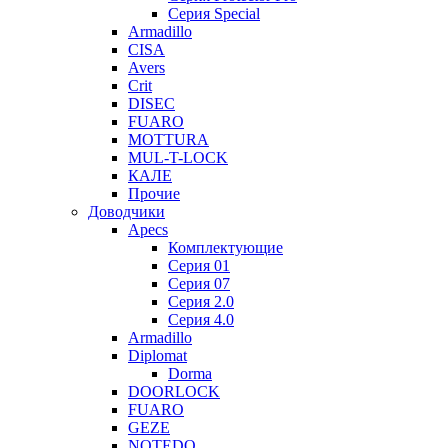
Серия Special
Armadillo
CISA
Avers
Crit
DISEC
FUARO
MOTTURA
MUL-T-LOCK
КАЛЕ
Прочие
Доводчики
Apecs
Комплектующие
Серия 01
Серия 07
Серия 2.0
Серия 4.0
Armadillo
Diplomat
Dorma
DOORLOCK
FUARO
GEZE
NOTEDO