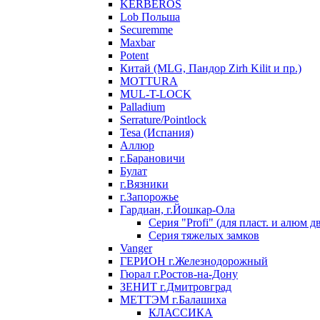
KERBEROS
Lob Польша
Securemme
Maxbar
Potent
Китай (MLG, Пандор Zirh Kilit и пр.)
MOTTURA
MUL-T-LOCK
Palladium
Serrature/Pointlock
Tesa (Испания)
Аллюр
г.Барановичи
Булат
г.Вязники
г.Запорожье
Гардиан, г.Йошкар-Ола
Серия "Profi" (для пласт. и алюм д
Серия тяжелых замков
Vanger
ГЕРИОН г.Железнодорожный
Гюрал г.Ростов-на-Дону
ЗЕНИТ г.Дмитровград
МЕТТЭМ г.Балашиха
КЛАССИКА