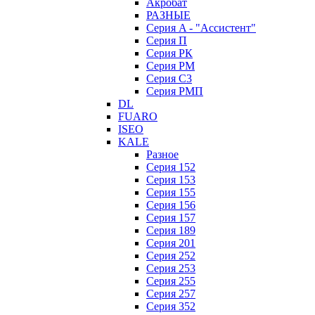
Акробат
РАЗНЫЕ
Серия A - "Ассистент"
Серия П
Серия РК
Серия РМ
Серия С3
Серия РМП
DL
FUARO
ISEO
KALE
Разное
Серия 152
Серия 153
Серия 155
Серия 156
Серия 157
Серия 189
Серия 201
Серия 252
Серия 253
Серия 255
Серия 257
Серия 352