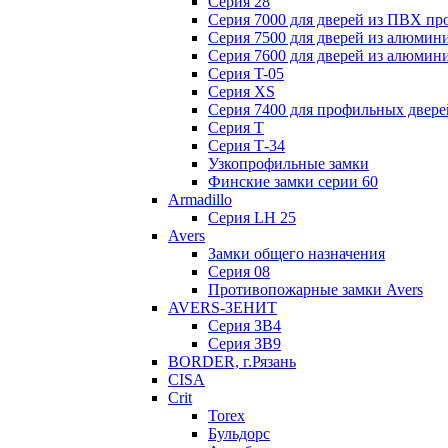
Серия 28
Серия 7000 для дверей из ПВХ пр
Серия 7500 для дверей из алюмин
Серия 7600 для дверей из алюмин
Серия T-05
Серия XS
Серия 7400 для профильных двере
Серия Т
Серия Т-34
Узкопрофильные замки
Финские замки серии 60
Armadillo
Серия LH 25
Avers
Замки общего назначения
Серия 08
Противопожарные замки Avers
AVERS-ЗЕНИТ
Серия ЗВ4
Серия ЗВ9
BORDER, г.Рязань
CISA
Crit
Torex
Бульдорс