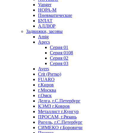
Vanger
НОРА-М
Пневматические
БУЛАТ
АЛЛЮР
Задвижки, засовы
Amig
Apecs
Серия 01
Серия 0108
Серия 02
Серия 03
Avers
Crit (Ритко)
FUARO
г.Киров
г.Москва
г.Омск
Делга, г.С.Петербург
КЭМЗ г.Ковров
Металлист г.Кунгур
ПРОСАМ, г.Рязань
Ригель, г.С.Петербург
СИМЕКО г.Боровичи
Прочие