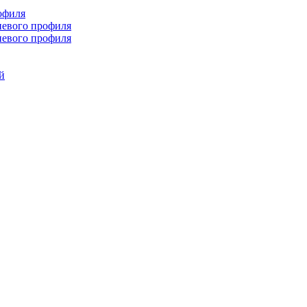
офиля
иевого профиля
иевого профиля
й