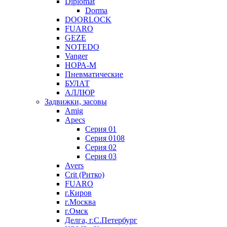
Diplomat
Dorma
DOORLOCK
FUARO
GEZE
NOTEDO
Vanger
НОРА-М
Пневматические
БУЛАТ
АЛЛЮР
Задвижки, засовы
Amig
Apecs
Серия 01
Серия 0108
Серия 02
Серия 03
Avers
Crit (Ритко)
FUARO
г.Киров
г.Москва
г.Омск
Делга, г.С.Петербург