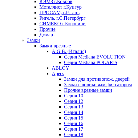
КЭМЗ г.Ковров
Металлист г.Кунгур
ПРОСАМ, г.Рязань
Ригель, г.С.Петербург
СИМЕКО г.Боровичи
Прочие
Домарт
Замки
Замки врезные
A.G.B. (Италия)
Серия Mediana EVOLUTION
Серия Mediana POLARIS
ABLOY
Apecs
Замки для противопож. дверей
Замки с роликовым фиксатором
Прочие врезные замки
Серия 10
Серия 12
Серия 13
Серия 14
Серия 15
Серия 16
Серия 17
Серия 18