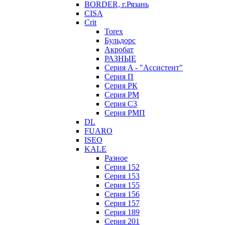
BORDER, г.Рязань
CISA
Crit
Torex
Бульдорс
Акробат
РАЗНЫЕ
Серия A - "Ассистент"
Серия П
Серия РК
Серия РМ
Серия С3
Серия РМП
DL
FUARO
ISEO
KALE
Разное
Серия 152
Серия 153
Серия 155
Серия 156
Серия 157
Серия 189
Серия 201