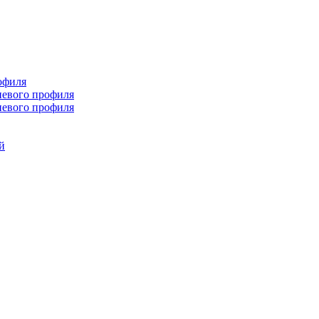
офиля
иевого профиля
иевого профиля
й