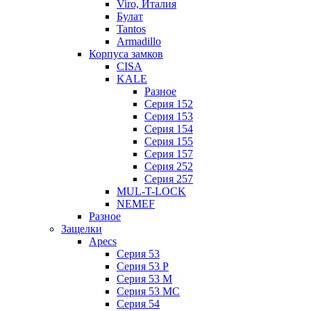
Viro, Италия
Булат
Tantos
Armadillo
Корпуса замков
CISA
KALE
Разное
Серия 152
Серия 153
Серия 154
Серия 155
Серия 157
Серия 252
Серия 257
MUL-T-LOCK
NEMEF
Разное
Защелки
Apecs
Серия 53
Серия 53 P
Серия 53 М
Серия 53 МC
Серия 54