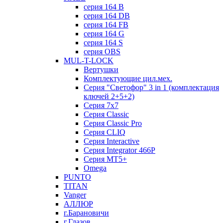
серия 164 B
серия 164 DB
серия 164 FB
серия 164 G
серия 164 S
серия OBS
MUL-T-LOCK
Вертушки
Комплектующие цил.мех.
Серия "Светофор" 3 in 1 (комплектация
ключей 2+5+2)
Серия 7х7
Серия Classic
Серия Classic Pro
Серия CLIQ
Серия Interactive
Серия Integrator 466P
Серия MT5+
Omega
PUNTO
TITAN
Vanger
АЛЛЮР
г.Барановичи
г.Глазов