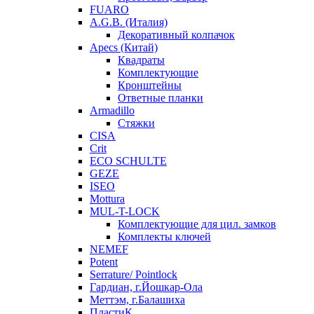
FUARO
A.G.B. (Италия)
Декоративный колпачок
Apecs (Китай)
Квадраты
Комплектующие
Кронштейны
Ответные планки
Armadillo
Стяжки
CISA
Crit
ECO SCHULTE
GEZE
ISEO
Mottura
MUL-T-LOCK
Комплектующие для цил. замков
Комплекты ключей
NEMEF
Potent
Serrature/ Pointlock
Гардиан, г.Йошкар-Ола
Меттэм, г.Балашиха
ПластиК