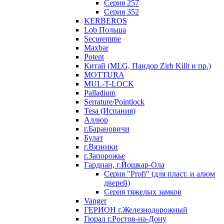
Серия 257
Серия 352
KERBEROS
Lob Польша
Securemme
Maxbar
Potent
Китай (MLG, Пандор Zirh Kilit и пр.)
MOTTURA
MUL-T-LOCK
Palladium
Serrature/Pointlock
Tesa (Испания)
Аллюр
г.Барановичи
Булат
г.Вязники
г.Запорожье
Гардиан, г.Йошкар-Ола
Серия "Profi" (для пласт. и алюм
дверей)
Серия тяжелых замков
Vanger
ГЕРИОН г.Железнодорожный
Гюрал г.Ростов-на-Дону