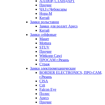
АЛЛЮР, СТАНДАРТ
Прочие
ЧАЗ г.Чебоксары
Нора-М
Китай
Замки рольставни
Замки для роллет Apecs
Китай
Замки сейфовые
Mauer
Mottura
STUV
Прочие
Wittkopp Cawi
ПРОСАМ г.Рязань
Страж
Замки электромеханические
BORDER ELECTRONICS, ПРО-САМ,
г.Рязань
CISA
Crit
Falcon Eye
Полис
Apecs
Прочие