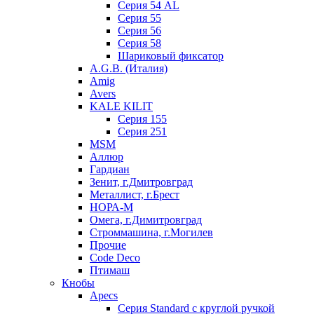
Серия 54 AL
Серия 55
Серия 56
Серия 58
Шариковый фиксатор
A.G.B. (Италия)
Amig
Avers
KALE KILIT
Серия 155
Серия 251
MSM
Аллюр
Гардиан
Зенит, г.Дмитровград
Металлист, г.Брест
НОРА-М
Омега, г.Димитровград
Строммашина, г.Могилев
Прочие
Code Deco
Птимаш
Кнобы
Apecs
Серия Standard с круглой ручкой