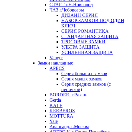
СТАРТ г.Н.Новгород
ЧАЗ г.Чебоксары
ДИЗАЙН СЕРИЯ
НАБОР ЗАМКОВ ПОД ОДИН
КЛЮЧ
СЕРИЯ РОМАНТИКА
СТАНДАРТНАЯ ЗАЩИТА
ТРОСОВЫЕ ЗАМКИ
УЛЬТРА ЗАЩИТА
УСИЛЕННАЯ ЗАЩИТА
Vanger
Замки накладные
APECS
Серия больших замков
Серия малых замков
Серия средних замков (с
цепочкой)
BORDER, г.Рязань
Gerda
KALE
KERBEROS
MOTTURA
Yale
Авангард, г.Москва
АВЕРС-К, г.Санкт-Петербург