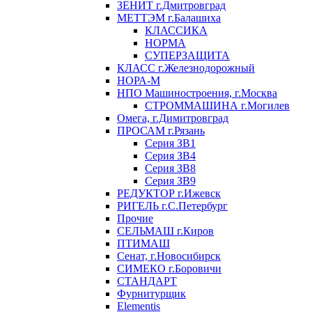
ЗЕНИТ г.Дмитровград
МЕТТЭМ г.Балашиха
КЛАССИКА
НОРМА
СУПЕРЗАЩИТА
КЛАСС г.Железнодорожный
НОРА-М
НПО Машиностроения, г.Москва
СТРОММАШИНА г.Могилев
Омега, г.Димитровград
ПРОСАМ г.Рязань
Серия ЗВ1
Серия ЗВ4
Серия ЗВ8
Серия ЗВ9
РЕДУКТОР г.Ижевск
РИГЕЛЬ г.С.Петербург
Прочие
СЕЛЬМАШ г.Киров
ПТИМАШ
Сенат, г.Новосибирск
СИМЕКО г.Боровичи
СТАНДАРТ
Фурнитурщик
Elementis