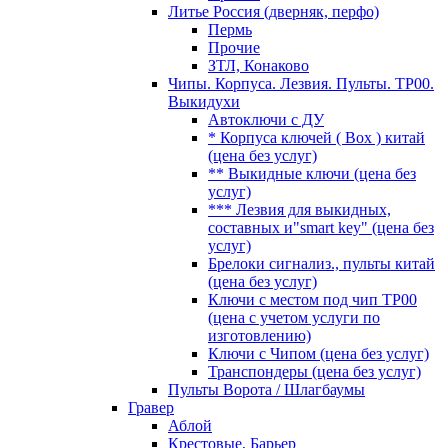
Литье Россия (дверняк, перфо)
Пермь
Прочие
ЗТЛ, Конаково
Чипы. Корпуса. Лезвия. Пульты. TP00.
Выкидухи
Автоключи с ДУ
* Корпуса ключей ( Box ) китай
(цена без услуг)
** Выкидные ключи (цена без
услуг)
*** Лезвия для выкидных,
составных и"smart key" (цена без
услуг)
Брелоки сигнализ., пульты китай
(цена без услуг)
Ключи с местом под чип TP00
(цена с учетом услуги по
изготовлению)
Ключи с Чипом (цена без услуг)
Транспондеры (цена без услуг)
Пульты Ворота / Шлагбаумы
Гравер
Аблой
Крестовые, Барьер