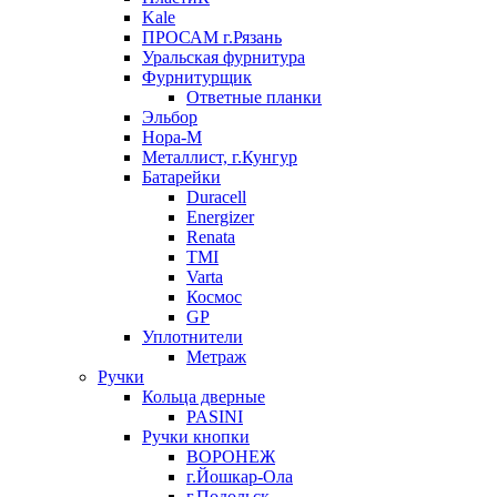
Kale
ПРОСАМ г.Рязань
Уральская фурнитура
Фурнитурщик
Ответные планки
Эльбор
Нора-М
Металлист, г.Кунгур
Батарейки
Duracell
Energizer
Renata
TMI
Varta
Космос
GP
Уплотнители
Метраж
Ручки
Кольца дверные
PASINI
Ручки кнопки
ВОРОНЕЖ
г.Йошкар-Ола
г.Подольск