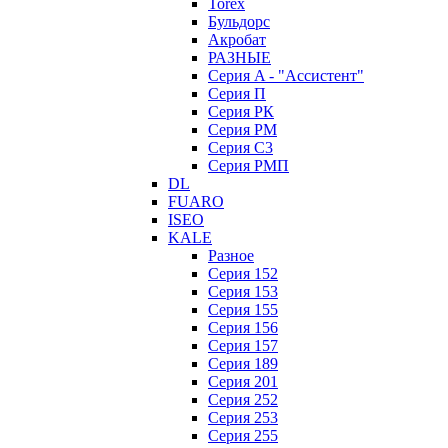
Torex
Бульдорс
Акробат
РАЗНЫЕ
Серия A - "Ассистент"
Серия П
Серия РК
Серия РМ
Серия С3
Серия РМП
DL
FUARO
ISEO
KALE
Разное
Серия 152
Серия 153
Серия 155
Серия 156
Серия 157
Серия 189
Серия 201
Серия 252
Серия 253
Серия 255