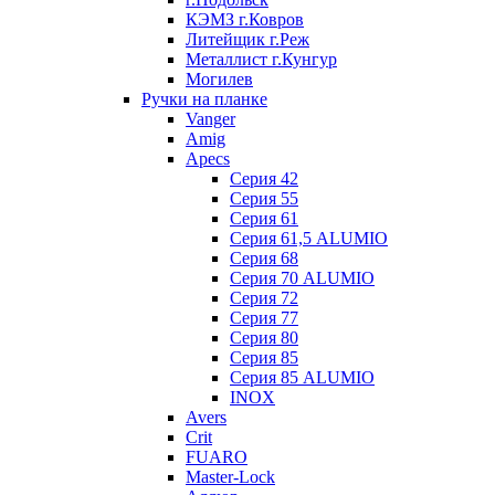
КЭМЗ г.Ковров
Литейщик г.Реж
Металлист г.Кунгур
Могилев
Ручки на планке
Vanger
Amig
Apecs
Серия 42
Серия 55
Серия 61
Серия 61,5 ALUMIO
Серия 68
Серия 70 ALUMIO
Серия 72
Серия 77
Серия 80
Серия 85
Серия 85 ALUMIO
INOX
Avers
Crit
FUARO
Master-Lock