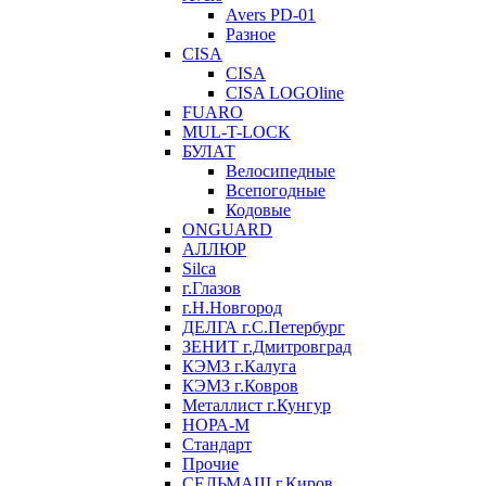
Avers PD-01
Разное
CISA
CISA
CISA LOGOline
FUARO
MUL-T-LOCK
БУЛАТ
Велосипедные
Всепогодные
Кодовые
ONGUARD
АЛЛЮР
Silca
г.Глазов
г.Н.Новгород
ДЕЛГА г.С.Петербург
ЗЕНИТ г.Дмитровград
КЭМЗ г.Калуга
КЭМЗ г.Ковров
Металлист г.Кунгур
НОРА-М
Стандарт
Прочие
СЕЛЬМАШ г.Киров