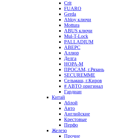
Crit
FUARO
Gerda
Abloy ключи
Mottura
ABUS ключи
Mul-T-Lock
PALLADIUM
АВЕРС
Аллюр
Делга
НОРА-М
ПРОСАМ, г.Рязань
SECUREMME
Сельмаш, г.Киров
# АВТО оригинал
Гардиан
Китай
Аблой
Авто
Английские
Крестовые
Перфо
Железо
Прочие