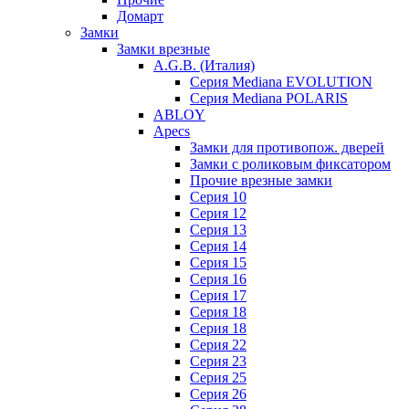
Домарт
Замки
Замки врезные
A.G.B. (Италия)
Серия Mediana EVOLUTION
Серия Mediana POLARIS
ABLOY
Apecs
Замки для противопож. дверей
Замки с роликовым фиксатором
Прочие врезные замки
Серия 10
Серия 12
Серия 13
Серия 14
Серия 15
Серия 16
Серия 17
Серия 18
Серия 18
Серия 22
Серия 23
Серия 25
Серия 26