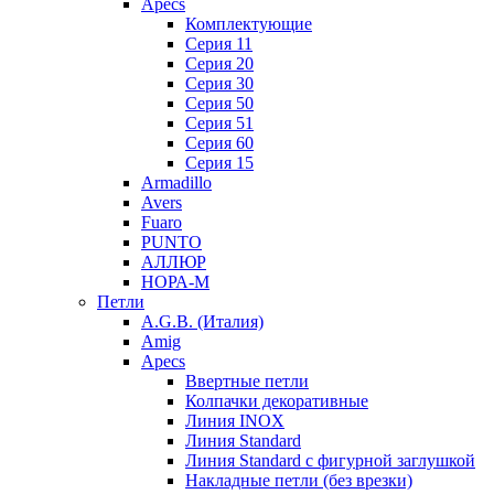
Apecs
Комплектующие
Серия 11
Серия 20
Серия 30
Серия 50
Серия 51
Серия 60
Серия 15
Armadillo
Avers
Fuaro
PUNTO
АЛЛЮР
НОРА-М
Петли
A.G.B. (Италия)
Amig
Apecs
Ввертные петли
Колпачки декоративные
Линия INOX
Линия Standard
Линия Standard с фигурной заглушкой
Накладные петли (без врезки)