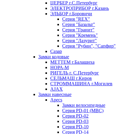
ЦЕРБЕР г.С.Петербург
ЭЛЕКТРОПРИБОР г.Казань
ЭЛЬБОР г.Боровичи
Серия "REX"
Серия "Базальт"
Серия "Гранит"
Серия "Кремень"
Серия "Лазурит"
Серия "Рубин", "Сапфир"
Сазар
Замки кодовые
МЕТТЕМ г.Балашиха
НОРА-М
РИГЕЛЬ г. С.Петербург
СЕЛЬМАШ г.Киров
СТРОММАШИНА г.Могилев
AJAX
Замки навесные
Apecs
Замки велосипедные
Серия PD-01 (МВС)
Серия PD-02
Серия PD-03
Серия PD-10
Серия PD-14