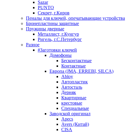
Sazar
PUNTO
Секрет, г.Киров
Пеналы для ключей, опечатывающие устройства
Бронепластины защитные
Пружины дверные
Металлист, г.Кунгур
Ригель, г.С.Петербург
Разное
#Заготовки ключей
Домофоны
Бесконтактные
Контактные
Европа (JMA, ERREBI, SILCA)
Abloy
Автопластик
Автосталь
Дерняк
Квартирные
крестовые
Специальные
Заводской оригинал
Apecs
Avers (Китай)
CISA