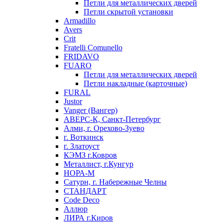
Петли для металлических дверей
Петли скрытой установки
Armadillo
Avers
Crit
Fratelli Comunello
FRIDAVO
FUARO
Петли для металлических дверей
Петли накладные (карточные)
FURAL
Justor
Vanger (Вангер)
АВЕРС-К, Санкт-Петербург
Алми, г. Орехово-Зуево
г. Воткинск
г. Златоуст
КЭМЗ г.Ковров
Металлист, г.Кунгур
НОРА-М
Сатурн, г. Набережные Челны
СТАНДАРТ
Code Deco
Аллюр
ЛИРА г.Киров