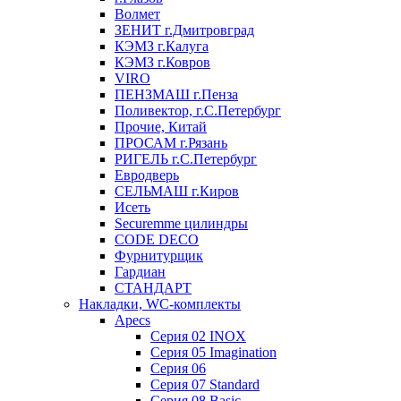
Волмет
ЗЕНИТ г.Дмитровград
КЭМЗ г.Калуга
КЭМЗ г.Ковров
VIRO
ПЕНЗМАШ г.Пенза
Поливектор, г.С.Петербург
Прочие, Китай
ПРОСАМ г.Рязань
РИГЕЛЬ г.С.Петербург
Евродверь
СЕЛЬМАШ г.Киров
Исеть
Securemme цилиндры
CODE DECO
Фурнитурщик
Гардиан
СТАНДАРТ
Накладки, WC-комплекты
Apecs
Cерия 02 INOX
Cерия 05 Imagination
Cерия 06
Cерия 07 Standard
Cерия 08 Basic