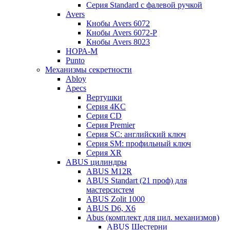
Серия Standard с фалевой ручкой
Avers
Кнобы Avers 6072
Кнобы Avers 6072-P
Кнобы Avers 8023
НОРА-М
Punto
Механизмы секретности
Abloy
Apecs
Вертушки
Серия 4KC
Серия CD
Серия Premier
Серия SC: английский ключ
Серия SM: профильный ключ
Серия XR
ABUS цилиндры
ABUS M12R
ABUS Standart (21 проф) для
мастерсистем
ABUS Zolit 1000
ABUS D6, X6
Abus (комплект для цил. механизмов)
ABUS Шестерни