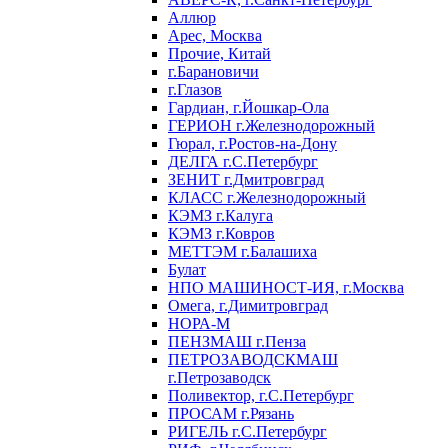
Аллюр
Арес, Москва
Прочие, Китай
г.Барановичи
г.Глазов
Гардиан, г.Йошкар-Ола
ГЕРИОН г.Железнодорожный
Гюрал, г.Ростов-на-Дону
ДЕЛГА г.С.Петербург
ЗЕНИТ г.Дмитровград
КЛАСС г.Железнодорожный
КЭМЗ г.Калуга
КЭМЗ г.Ковров
МЕТТЭМ г.Балашиха
Булат
НПО МАШИНОСТ-ИЯ, г.Москва
Омега, г.Димитровград
НОРА-М
ПЕНЗМАШ г.Пенза
ПЕТРОЗАВОДСКМАШ
г.Петрозаводск
Поливектор, г.С.Петербург
ПРОСАМ г.Рязань
РИГЕЛЬ г.С.Петербург