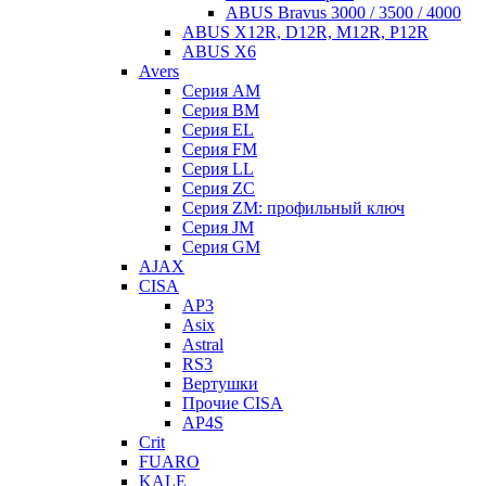
ABUS Bravus 3000 / 3500 / 4000
ABUS X12R, D12R, M12R, P12R
ABUS X6
Avers
Серия AM
Серия BM
Серия EL
Серия FM
Серия LL
Серия ZC
Серия ZM: профильный ключ
Серия JM
Серия GM
AJAX
CISA
AP3
Asix
Astral
RS3
Вертушки
Прочие CISA
AP4S
Crit
FUARO
KALE