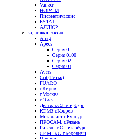
Vanger
НОРА-М
Пневматические
БУЛАТ
АЛЛЮР
Задвижки, засовы
Amig
Apecs
Серия 01
Серия 0108
Серия 02
Серия 03
Avers
Crit (Ритко)
FUARO
г.Киров
г.Москва
г.Омск
Делга, г.С.Петербург
КЭМЗ г.Ковров
Металлист г.Кунгур
ПРОСАМ, г.Рязань
Ригель, г.С.Петербург
СИМЕКО г.Боровичи
Прочие