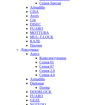
Серия Special
Armadillo
CISA
Avers
Crit
DISEC
FUARO
MOTTURA
MUL-T-LOCK
КАЛЕ
Прочие
Доводчики
Apecs
Комплектующие
Серия 01
Серия 07
Серия 2.0
Серия 4.0
Armadillo
Diplomat
Dorma
DOORLOCK
FUARO
GEZE
NOTEDO