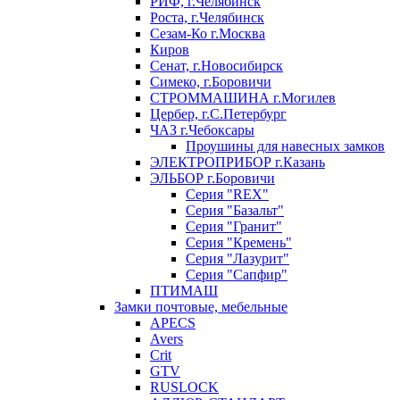
РИФ, г.Челябинск
Роста, г.Челябинск
Сезам-Ко г.Москва
Киров
Сенат, г.Новосибирск
Симеко, г.Боровичи
СТРОММАШИНА г.Могилев
Цербер, г.С.Петербург
ЧАЗ г.Чебоксары
Проушины для навесных замков
ЭЛЕКТРОПРИБОР г.Казань
ЭЛЬБОР г.Боровичи
Серия "REX"
Серия "Базальт"
Серия "Гранит"
Серия "Кремень"
Серия "Лазурит"
Серия "Сапфир"
ПТИМАШ
Замки почтовые, мебельные
APECS
Avers
Crit
GTV
RUSLOCK