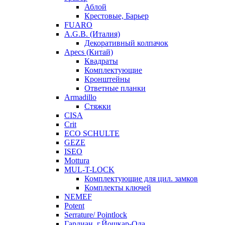
Аблой
Крестовые, Барьер
FUARO
A.G.B. (Италия)
Декоративный колпачок
Apecs (Китай)
Квадраты
Комплектующие
Кронштейны
Ответные планки
Armadillo
Стяжки
CISA
Crit
ECO SCHULTE
GEZE
ISEO
Mottura
MUL-T-LOCK
Комплектующие для цил. замков
Комплекты ключей
NEMEF
Potent
Serrature/ Pointlock
Гардиан, г.Йошкар-Ола