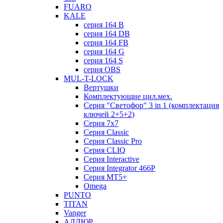
FUARO
KALE
серия 164 B
серия 164 DB
серия 164 FB
серия 164 G
серия 164 S
серия OBS
MUL-T-LOCK
Вертушки
Комплектующие цил.мех.
Серия "Светофор" 3 in 1 (комплектация
ключей 2+5+2)
Серия 7х7
Серия Classic
Серия Classic Pro
Серия CLIQ
Серия Interactive
Серия Integrator 466P
Серия MT5+
Omega
PUNTO
TITAN
Vanger
АЛЛЮР