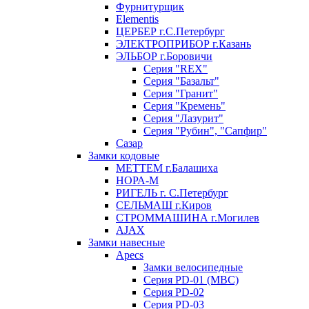
Фурнитурщик
Elementis
ЦЕРБЕР г.С.Петербург
ЭЛЕКТРОПРИБОР г.Казань
ЭЛЬБОР г.Боровичи
Серия "REX"
Серия "Базальт"
Серия "Гранит"
Серия "Кремень"
Серия "Лазурит"
Серия "Рубин", "Сапфир"
Сазар
Замки кодовые
МЕТТЕМ г.Балашиха
НОРА-М
РИГЕЛЬ г. С.Петербург
СЕЛЬМАШ г.Киров
СТРОММАШИНА г.Могилев
AJAX
Замки навесные
Apecs
Замки велосипедные
Серия PD-01 (МВС)
Серия PD-02
Серия PD-03