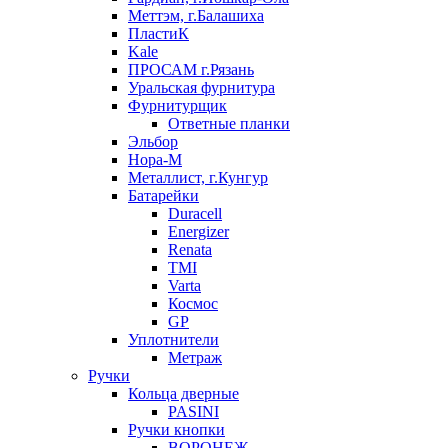
Меттэм, г.Балашиха
ПластиК
Kale
ПРОСАМ г.Рязань
Уральская фурнитура
Фурнитурщик
Ответные планки
Эльбор
Нора-М
Металлист, г.Кунгур
Батарейки
Duracell
Energizer
Renata
TMI
Varta
Космос
GP
Уплотнители
Метраж
Ручки
Кольца дверные
PASINI
Ручки кнопки
ВОРОНЕЖ