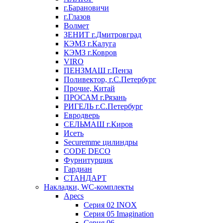
г.Барановичи
г.Глазов
Волмет
ЗЕНИТ г.Дмитровград
КЭМЗ г.Калуга
КЭМЗ г.Ковров
VIRO
ПЕНЗМАШ г.Пенза
Поливектор, г.С.Петербург
Прочие, Китай
ПРОСАМ г.Рязань
РИГЕЛЬ г.С.Петербург
Евродверь
СЕЛЬМАШ г.Киров
Исеть
Securemme цилиндры
CODE DECO
Фурнитурщик
Гардиан
СТАНДАРТ
Накладки, WC-комплекты
Apecs
Cерия 02 INOX
Cерия 05 Imagination
Cерия 06