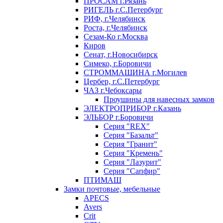
ПРОСАМ г.Рязань
РИГЕЛЬ г.С.Петербург
РИФ, г.Челябинск
Роста, г.Челябинск
Сезам-Ко г.Москва
Киров
Сенат, г.Новосибирск
Симеко, г.Боровичи
СТРОММАШИНА г.Могилев
Цербер, г.С.Петербург
ЧАЗ г.Чебоксары
Проушины для навесных замков
ЭЛЕКТРОПРИБОР г.Казань
ЭЛЬБОР г.Боровичи
Серия "REX"
Серия "Базальт"
Серия "Гранит"
Серия "Кремень"
Серия "Лазурит"
Серия "Сапфир"
ПТИМАШ
Замки почтовые, мебельные
APECS
Avers
Crit