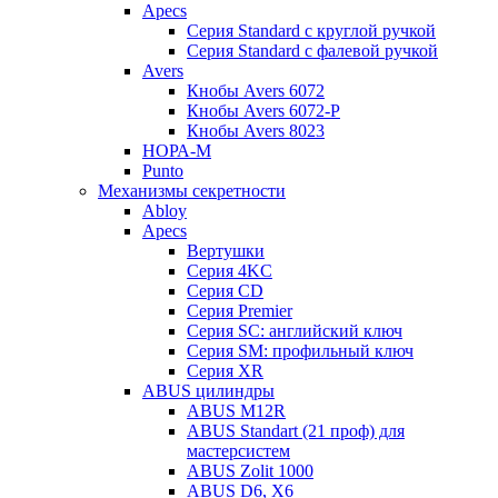
Apecs
Серия Standard с круглой ручкой
Серия Standard с фалевой ручкой
Avers
Кнобы Avers 6072
Кнобы Avers 6072-P
Кнобы Avers 8023
НОРА-М
Punto
Механизмы секретности
Abloy
Apecs
Вертушки
Серия 4KC
Серия CD
Серия Premier
Серия SC: английский ключ
Серия SM: профильный ключ
Серия XR
ABUS цилиндры
ABUS M12R
ABUS Standart (21 проф) для
мастерсистем
ABUS Zolit 1000
ABUS D6, X6