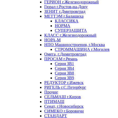
ГЕРИОН г.Железнодорожный
Гюрал г.Ростов-на-Дону
ЗЕНИТ г.Дмитровград
МЕТТЭМ г.Балашиха
КЛАССИКА
НОРМА
СУПЕРЗАЩИТА
КЛАСС г.Железнодорожный
НОРА-М
НПО Машиностроения, г.Москва
СТРОММАШИНА г.Могилев
Омега, г.Димитровград
ПРОСАМ г.Рязань
Серия ЗВ1
Серия ЗВ4
Серия ЗВ8
Серия ЗВ9
РЕДУКТОР г.Ижевск
РИГЕЛЬ г.С.Петербург
Прочие
СЕЛЬМАШ г.Киров
ПТИМАШ
Сенат, г.Новосибирск
СИМЕКО г.Боровичи
СТАНДАРТ