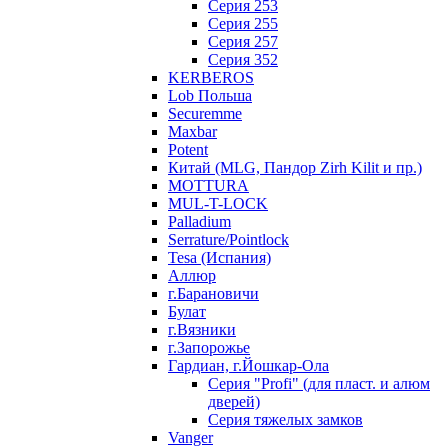
Серия 253
Серия 255
Серия 257
Серия 352
KERBEROS
Lob Польша
Securemme
Maxbar
Potent
Китай (MLG, Пандор Zirh Kilit и пр.)
MOTTURA
MUL-T-LOCK
Palladium
Serrature/Pointlock
Tesa (Испания)
Аллюр
г.Барановичи
Булат
г.Вязники
г.Запорожье
Гардиан, г.Йошкар-Ола
Серия "Profi" (для пласт. и алюм
дверей)
Серия тяжелых замков
Vanger