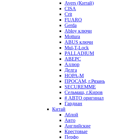
Avers (Китай)
CISA
Crit
FUARO
Gerda
Abloy ключи
Mottura
ABUS ключи
Mul-T-Lock
PALLADIUM
АВЕРС
Аллюр
Делга
НОРА-М
ПРОСАМ, г.Рязань
SECUREMME
Сельмаш, г.Киров
# АВТО оригинал
Гардиан
Китай
Аблой
Авто
Английские
Крестовые
Перфо