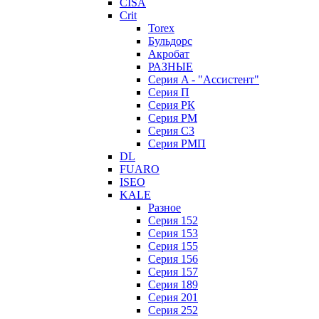
CISA
Crit
Torex
Бульдорс
Акробат
РАЗНЫЕ
Серия A - "Ассистент"
Серия П
Серия РК
Серия РМ
Серия С3
Серия РМП
DL
FUARO
ISEO
KALE
Разное
Серия 152
Серия 153
Серия 155
Серия 156
Серия 157
Серия 189
Серия 201
Серия 252