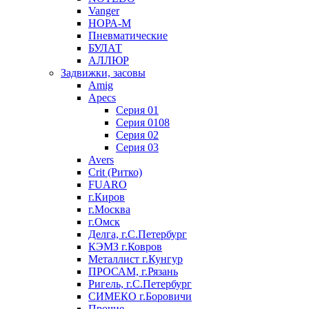
Vanger
НОРА-М
Пневматические
БУЛАТ
АЛЛЮР
Задвижки, засовы
Amig
Apecs
Серия 01
Серия 0108
Серия 02
Серия 03
Avers
Crit (Ритко)
FUARO
г.Киров
г.Москва
г.Омск
Делга, г.С.Петербург
КЭМЗ г.Ковров
Металлист г.Кунгур
ПРОСАМ, г.Рязань
Ригель, г.С.Петербург
СИМЕКО г.Боровичи
Прочие