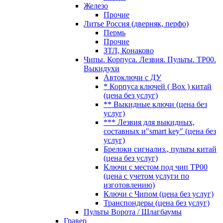
Железо
Прочие
Литье Россия (дверняк, перфо)
Пермь
Прочие
ЗТЛ, Конаково
Чипы. Корпуса. Лезвия. Пульты. TP00.
Выкидухи
Автоключи с ДУ
* Корпуса ключей ( Box ) китай
(цена без услуг)
** Выкидные ключи (цена без
услуг)
*** Лезвия для выкидных,
составных и"smart key" (цена без
услуг)
Брелоки сигнализ., пульты китай
(цена без услуг)
Ключи с местом под чип TP00
(цена с учетом услуги по
изготовлению)
Ключи с Чипом (цена без услуг)
Транспондеры (цена без услуг)
Пульты Ворота / Шлагбаумы
Гравер