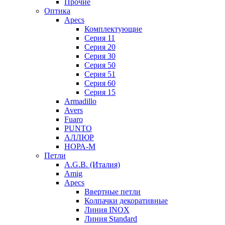
Прочие
Оптика
Apecs
Комплектующие
Серия 11
Серия 20
Серия 30
Серия 50
Серия 51
Серия 60
Серия 15
Armadillo
Avers
Fuaro
PUNTO
АЛЛЮР
НОРА-М
Петли
A.G.B. (Италия)
Amig
Apecs
Ввертные петли
Колпачки декоративные
Линия INOX
Линия Standard