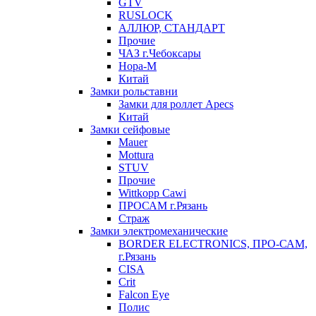
GTV
RUSLOCK
АЛЛЮР, СТАНДАРТ
Прочие
ЧАЗ г.Чебоксары
Нора-М
Китай
Замки рольставни
Замки для роллет Apecs
Китай
Замки сейфовые
Mauer
Mottura
STUV
Прочие
Wittkopp Cawi
ПРОСАМ г.Рязань
Страж
Замки электромеханические
BORDER ELECTRONICS, ПРО-САМ,
г.Рязань
CISA
Crit
Falcon Eye
Полис