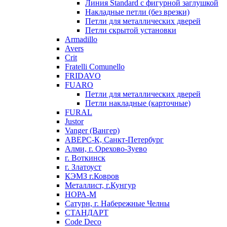
Линия Standard с фигурной заглушкой
Накладные петли (без врезки)
Петли для металлических дверей
Петли скрытой установки
Armadillo
Avers
Crit
Fratelli Comunello
FRIDAVO
FUARO
Петли для металлических дверей
Петли накладные (карточные)
FURAL
Justor
Vanger (Вангер)
АВЕРС-К, Санкт-Петербург
Алми, г. Орехово-Зуево
г. Воткинск
г. Златоуст
КЭМЗ г.Ковров
Металлист, г.Кунгур
НОРА-М
Сатурн, г. Набережные Челны
СТАНДАРТ
Code Deco