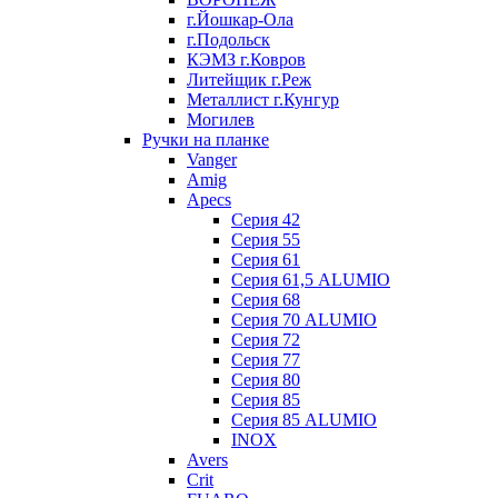
г.Йошкар-Ола
г.Подольск
КЭМЗ г.Ковров
Литейщик г.Реж
Металлист г.Кунгур
Могилев
Ручки на планке
Vanger
Amig
Apecs
Серия 42
Серия 55
Серия 61
Серия 61,5 ALUMIO
Серия 68
Серия 70 ALUMIO
Серия 72
Серия 77
Серия 80
Серия 85
Серия 85 ALUMIO
INOX
Avers
Crit