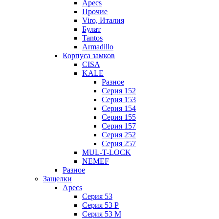
Apecs
Прочие
Viro, Италия
Булат
Tantos
Armadillo
Корпуса замков
CISA
KALE
Разное
Серия 152
Серия 153
Серия 154
Серия 155
Серия 157
Серия 252
Серия 257
MUL-T-LOCK
NEMEF
Разное
Защелки
Apecs
Серия 53
Серия 53 P
Серия 53 М