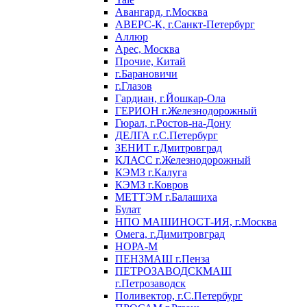
Авангард, г.Москва
АВЕРС-К, г.Санкт-Петербург
Аллюр
Арес, Москва
Прочие, Китай
г.Барановичи
г.Глазов
Гардиан, г.Йошкар-Ола
ГЕРИОН г.Железнодорожный
Гюрал, г.Ростов-на-Дону
ДЕЛГА г.С.Петербург
ЗЕНИТ г.Дмитровград
КЛАСС г.Железнодорожный
КЭМЗ г.Калуга
КЭМЗ г.Ковров
МЕТТЭМ г.Балашиха
Булат
НПО МАШИНОСТ-ИЯ, г.Москва
Омега, г.Димитровград
НОРА-М
ПЕНЗМАШ г.Пенза
ПЕТРОЗАВОДСКМАШ
г.Петрозаводск
Поливектор, г.С.Петербург