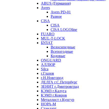
ABUS (Германия)
Avers
Avers PD-01
Разное
CISA
CISA
CISA LOGOline
FUARO
MUL-T-LOCK
БУЛАТ
Велосипедные
Всепогодные
Кодовые
ONGUARD
АЛЛЮР
Silca
г.Глазов
г.Н.Новгород
ДЕЛГА г.С.Петербург
ЗЕНИТ г.Дмитровград
КЭМЗ г.Калуга
КЭМЗ г.Ковров
Металлист г.Кунгур
НОРА-М
Стандарт