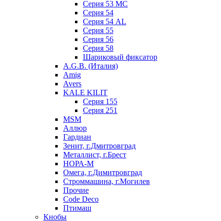
Серия 53 МC
Серия 54
Серия 54 AL
Серия 55
Серия 56
Серия 58
Шариковый фиксатор
A.G.B. (Италия)
Amig
Avers
KALE KILIT
Серия 155
Серия 251
MSM
Аллюр
Гардиан
Зенит, г.Дмитровград
Металлист, г.Брест
НОРА-М
Омега, г.Димитровград
Строммашина, г.Могилев
Прочие
Code Deco
Птимаш
Кнобы