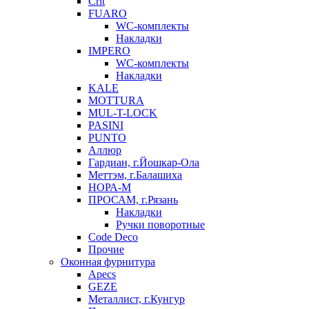
Crit
FUARO
WC-комплекты
Накладки
IMPERO
WC-комплекты
Накладки
KALE
MOTTURA
MUL-T-LOCK
PASINI
PUNTO
Аллюр
Гардиан, г.Йошкар-Ола
Меттэм, г.Балашиха
НОРА-М
ПРОСАМ, г.Рязань
Накладки
Ручки поворотные
Code Deco
Прочие
Оконная фурнитура
Apecs
GEZE
Металлист, г.Кунгур