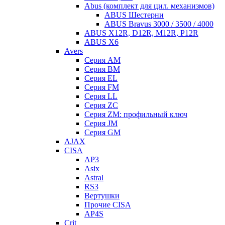
Abus (комплект для цил. механизмов)
ABUS Шестерни
ABUS Bravus 3000 / 3500 / 4000
ABUS X12R, D12R, M12R, P12R
ABUS X6
Avers
Серия AM
Серия BM
Серия EL
Серия FM
Серия LL
Серия ZC
Серия ZM: профильный ключ
Серия JM
Серия GM
AJAX
CISA
AP3
Asix
Astral
RS3
Вертушки
Прочие CISA
AP4S
Crit