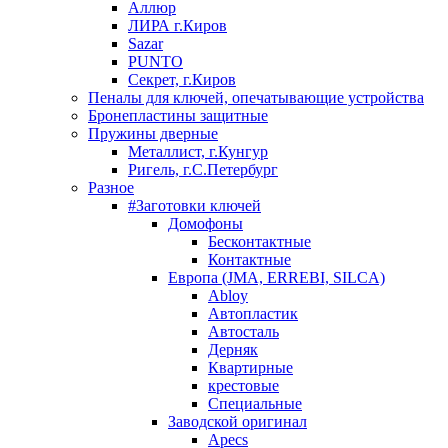
Аллюр
ЛИРА г.Киров
Sazar
PUNTO
Секрет, г.Киров
Пеналы для ключей, опечатывающие устройства
Бронепластины защитные
Пружины дверные
Металлист, г.Кунгур
Ригель, г.С.Петербург
Разное
#Заготовки ключей
Домофоны
Бесконтактные
Контактные
Европа (JMA, ERREBI, SILCA)
Abloy
Автопластик
Автосталь
Дерняк
Квартирные
крестовые
Специальные
Заводской оригинал
Apecs