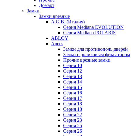
Домарт
Замки
Замки врезные
A.G.B. (Италия)
Серия Mediana EVOLUTION
Серия Mediana POLARIS
ABLOY
Apecs
Замки для противопож. дверей
Замки с роликовым фиксатором
Прочие врезные замки
Серия 10
Серия 12
Серия 13
Серия 14
Серия 15
Серия 16
Серия 17
Серия 18
Серия 18
Серия 22
Серия 23
Серия 25
Серия 26