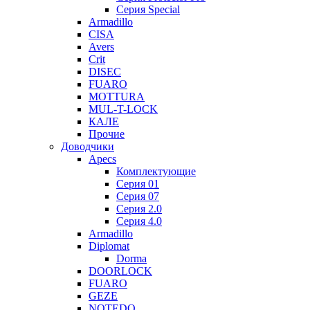
Серия Special
Armadillo
CISA
Avers
Crit
DISEC
FUARO
MOTTURA
MUL-T-LOCK
КАЛЕ
Прочие
Доводчики
Apecs
Комплектующие
Серия 01
Серия 07
Серия 2.0
Серия 4.0
Armadillo
Diplomat
Dorma
DOORLOCK
FUARO
GEZE
NOTEDO