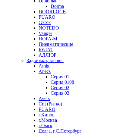
Diplomat
Dorma
DOORLOCK
FUARO
GEZE
NOTEDO
Vanger
НОРА-М
Пневматические
БУЛАТ
АЛЛЮР
Задвижки, засовы
Amig
Apecs
Серия 01
Серия 0108
Серия 02
Серия 03
Avers
Crit (Ритко)
FUARO
г.Киров
г.Москва
г.Омск
Делга, г.С.Петербург