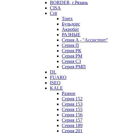
BORDER, г.Рязань
CISA
Crit
Torex
Бульдорс
Акробат
РАЗНЫЕ
Серия A - "Ассистент"
Серия П
Серия РК
Серия РМ
Серия С3
Серия РМП
DL
FUARO
ISEO
KALE
Разное
Серия 152
Серия 153
Серия 155
Серия 156
Серия 157
Серия 189
Серия 201