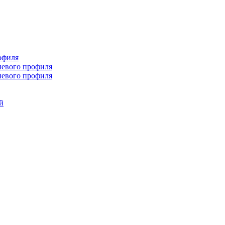
офиля
иевого профиля
иевого профиля
й