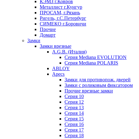
КЭМЗ г.Ковров
Металлист г.Кунгур
ПРОСАМ, г.Рязань
Ригель, г.С.Петербург
СИМЕКО г.Боровичи
Прочие
Домарт
Замки
Замки врезные
A.G.B. (Италия)
Серия Mediana EVOLUTION
Серия Mediana POLARIS
ABLOY
Apecs
Замки для противопож. дверей
Замки с роликовым фиксатором
Прочие врезные замки
Серия 10
Серия 12
Серия 13
Серия 14
Серия 15
Серия 16
Серия 17
Серия 18