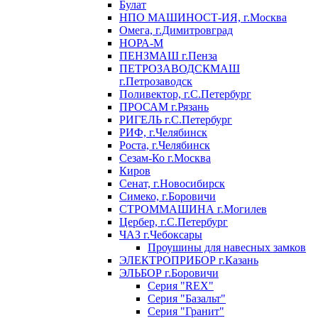
Булат
НПО МАШИНОСТ-ИЯ, г.Москва
Омега, г.Димитровград
НОРА-М
ПЕНЗМАШ г.Пенза
ПЕТРОЗАВОДСКМАШ
г.Петрозаводск
Поливектор, г.С.Петербург
ПРОСАМ г.Рязань
РИГЕЛЬ г.С.Петербург
РИФ, г.Челябинск
Роста, г.Челябинск
Сезам-Ко г.Москва
Киров
Сенат, г.Новосибирск
Симеко, г.Боровичи
СТРОММАШИНА г.Могилев
Цербер, г.С.Петербург
ЧАЗ г.Чебоксары
Проушины для навесных замков
ЭЛЕКТРОПРИБОР г.Казань
ЭЛЬБОР г.Боровичи
Серия "REX"
Серия "Базальт"
Серия "Гранит"