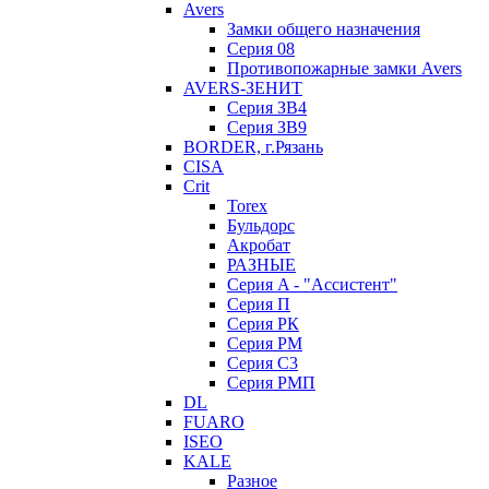
Avers
Замки общего назначения
Серия 08
Противопожарные замки Avers
AVERS-ЗЕНИТ
Серия ЗВ4
Серия ЗВ9
BORDER, г.Рязань
CISA
Crit
Torex
Бульдорс
Акробат
РАЗНЫЕ
Серия A - "Ассистент"
Серия П
Серия РК
Серия РМ
Серия С3
Серия РМП
DL
FUARO
ISEO
KALE
Разное