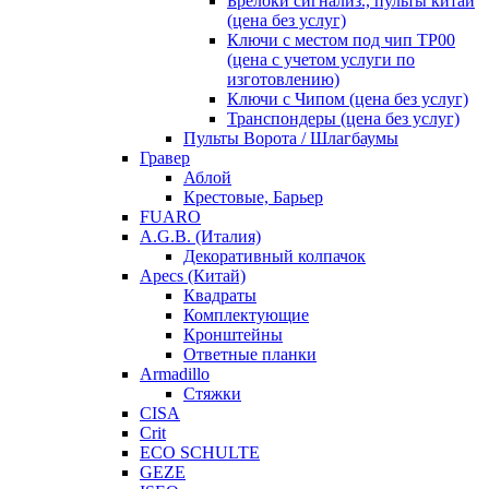
Брелоки сигнализ., пульты китай
(цена без услуг)
Ключи с местом под чип TP00
(цена с учетом услуги по
изготовлению)
Ключи с Чипом (цена без услуг)
Транспондеры (цена без услуг)
Пульты Ворота / Шлагбаумы
Гравер
Аблой
Крестовые, Барьер
FUARO
A.G.B. (Италия)
Декоративный колпачок
Apecs (Китай)
Квадраты
Комплектующие
Кронштейны
Ответные планки
Armadillo
Стяжки
CISA
Crit
ECO SCHULTE
GEZE