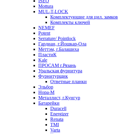
ISEO
Mottura
MUL-T-LOCK
Комплектующие для цил. замков
Комплекты ключей
NEMEF
Potent
Serrature/ Pointlock
Гардиан, г.Йошкар-Ола
Меттэм, г.Балашиха
ПластиК
Kale
ПРОСАМ г.Рязань
Уральская фурнитура
Фурнитурщик
Ответные планки
Эльбор
Нора-М
Металлист, г.Кунгур
Батарейки
Duracell
Energizer
Renata
TMI
Varta