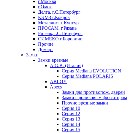
г.Москва
г.Омск
Делга, г.С.Петербург
КЭМЗ г.Ковров
Металлист г.Кунгур
ПРОСАМ, г.Рязань
Ригель, г.С.Петербург
СИМЕКО г.Боровичи
Прочие
Домарт
Замки
Замки врезные
A.G.B. (Италия)
Серия Mediana EVOLUTION
Серия Mediana POLARIS
ABLOY
Apecs
Замки для противопож. дверей
Замки с роликовым фиксатором
Прочие врезные замки
Серия 10
Серия 12
Серия 13
Серия 14
Серия 15