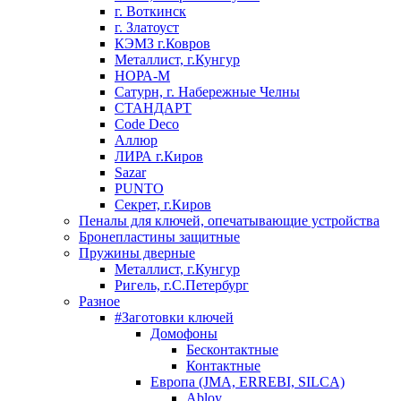
г. Воткинск
г. Златоуст
КЭМЗ г.Ковров
Металлист, г.Кунгур
НОРА-М
Сатурн, г. Набережные Челны
СТАНДАРТ
Code Deco
Аллюр
ЛИРА г.Киров
Sazar
PUNTO
Секрет, г.Киров
Пеналы для ключей, опечатывающие устройства
Бронепластины защитные
Пружины дверные
Металлист, г.Кунгур
Ригель, г.С.Петербург
Разное
#Заготовки ключей
Домофоны
Бесконтактные
Контактные
Европа (JMA, ERREBI, SILCA)
Abloy