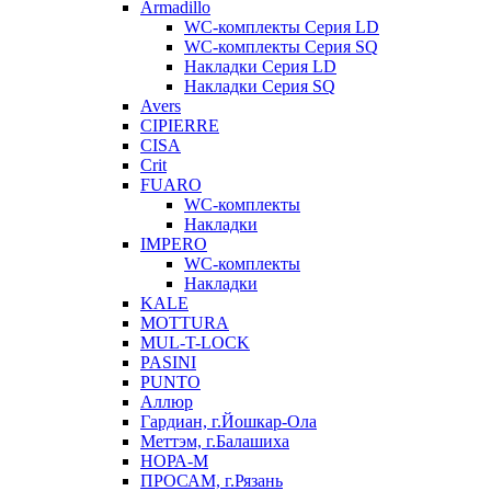
Armadillo
WC-комплекты Серия LD
WC-комплекты Серия SQ
Накладки Серия LD
Накладки Серия SQ
Avers
CIPIERRE
CISA
Crit
FUARO
WC-комплекты
Накладки
IMPERO
WC-комплекты
Накладки
KALE
MOTTURA
MUL-T-LOCK
PASINI
PUNTO
Аллюр
Гардиан, г.Йошкар-Ола
Меттэм, г.Балашиха
НОРА-М
ПРОСАМ, г.Рязань