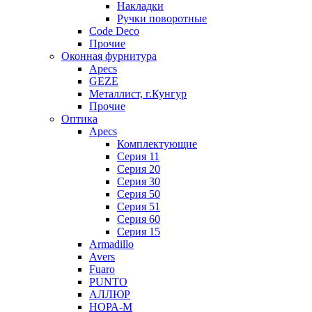
Накладки
Ручки поворотные
Code Deco
Прочие
Оконная фурнитура
Apecs
GEZE
Металлист, г.Кунгур
Прочие
Оптика
Apecs
Комплектующие
Серия 11
Серия 20
Серия 30
Серия 50
Серия 51
Серия 60
Серия 15
Armadillo
Avers
Fuaro
PUNTO
АЛЛЮР
НОРА-М