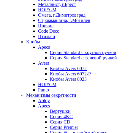
Металлист, г.Брест
НОРА-М
Омега, г.Димитровград
Строммашина, г.Могилев
Прочие
Code Deco
Птимаш
Кнобы
Apecs
Серия Standard с круглой ручкой
Серия Standard с фалевой ручкой
Avers
Кнобы Avers 6072
Кнобы Avers 6072-P
Кнобы Avers 8023
НОРА-М
Punto
Механизмы секретности
Abloy
Apecs
Вертушки
Серия 4KC
Серия CD
Серия Premier
Серия SC: английский ключ