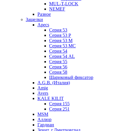
MUL-T-LOCK
NEMEF
Разное
Защелки
Apecs
Серия 53
Серия 53 P
Серия 53 М
Серия 53 МC
Серия 54
Серия 54 AL
Серия 55
Серия 56
Серия 58
Шариковый фиксатор
A.G.B. (Италия)
Amig
Avers
KALE KILIT
Серия 155
Серия 251
MSM
Аллюр
Гардиан
Зенит, г.Дмитровград