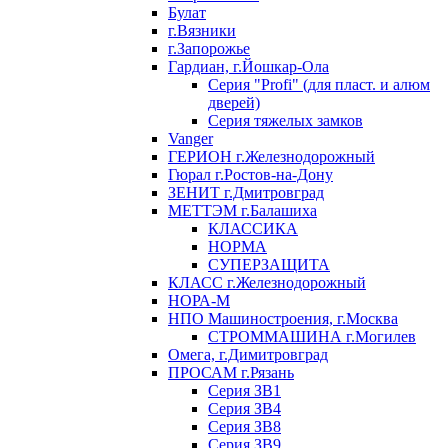
Булат
г.Вязники
г.Запорожье
Гардиан, г.Йошкар-Ола
Серия "Profi" (для пласт. и алюм
дверей)
Серия тяжелых замков
Vanger
ГЕРИОН г.Железнодорожный
Гюрал г.Ростов-на-Дону
ЗЕНИТ г.Дмитровград
МЕТТЭМ г.Балашиха
КЛАССИКА
НОРМА
СУПЕРЗАЩИТА
КЛАСС г.Железнодорожный
НОРА-М
НПО Машиностроения, г.Москва
СТРОММАШИНА г.Могилев
Омега, г.Димитровград
ПРОСАМ г.Рязань
Серия ЗВ1
Серия ЗВ4
Серия ЗВ8
Серия ЗВ9