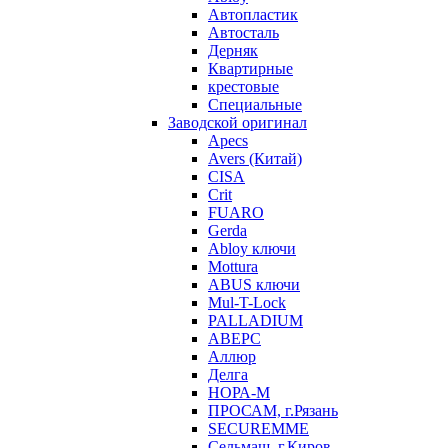
Автопластик
Автосталь
Дерняк
Квартирные
крестовые
Специальные
Заводской оригинал
Apecs
Avers (Китай)
CISA
Crit
FUARO
Gerda
Abloy ключи
Mottura
ABUS ключи
Mul-T-Lock
PALLADIUM
АВЕРС
Аллюр
Делга
НОРА-М
ПРОСАМ, г.Рязань
SECUREMME
Сельмаш, г.Киров