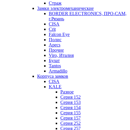
Страж
Замки электромеханические
BORDER ELECTRONICS, ПРО-САМ,
г.Рязань
CISA
Crit
Falcon Eye
Полис
Apecs
Прочие
Viro, Италия
Булат
Tantos
Armadillo
Корпуса замков
CISA
KALE
Разное
Серия 152
Серия 153
Серия 154
Серия 155
Серия 157
Серия 252
Серия 257