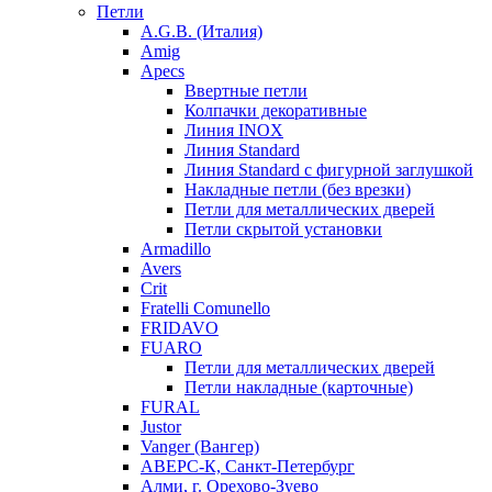
Петли
A.G.B. (Италия)
Amig
Apecs
Ввертные петли
Колпачки декоративные
Линия INOX
Линия Standard
Линия Standard с фигурной заглушкой
Накладные петли (без врезки)
Петли для металлических дверей
Петли скрытой установки
Armadillo
Avers
Crit
Fratelli Comunello
FRIDAVO
FUARO
Петли для металлических дверей
Петли накладные (карточные)
FURAL
Justor
Vanger (Вангер)
АВЕРС-К, Санкт-Петербург
Алми, г. Орехово-Зуево