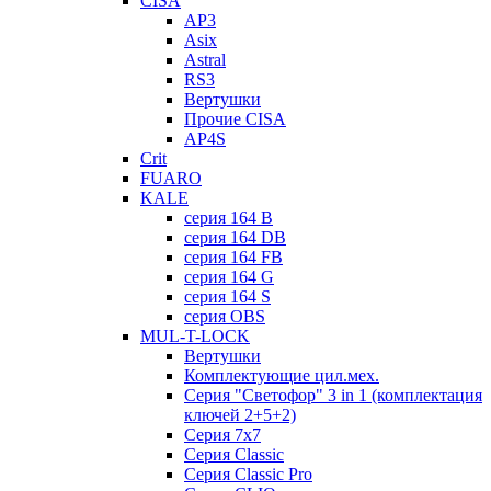
CISA
AP3
Asix
Astral
RS3
Вертушки
Прочие CISA
AP4S
Crit
FUARO
KALE
серия 164 B
серия 164 DB
серия 164 FB
серия 164 G
серия 164 S
серия OBS
MUL-T-LOCK
Вертушки
Комплектующие цил.мех.
Серия "Светофор" 3 in 1 (комплектация
ключей 2+5+2)
Серия 7х7
Серия Classic
Серия Classic Pro