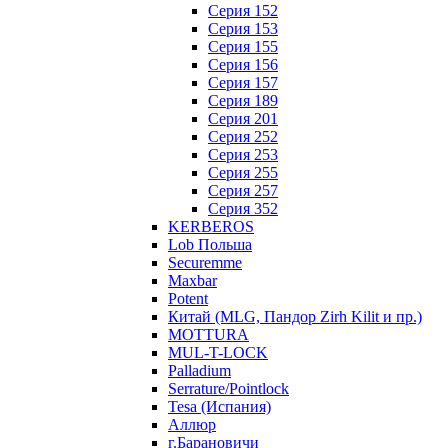
Серия 152
Серия 153
Серия 155
Серия 156
Серия 157
Серия 189
Серия 201
Серия 252
Серия 253
Серия 255
Серия 257
Серия 352
KERBEROS
Lob Польша
Securemme
Maxbar
Potent
Китай (MLG, Пандор Zirh Kilit и пр.)
MOTTURA
MUL-T-LOCK
Palladium
Serrature/Pointlock
Tesa (Испания)
Аллюр
г.Барановичи