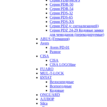
Серия PDB-MOPS
Серия PDR-50
Серия PDR-54
Серия PDS-32
Серия PDS-65
Серия PDS-XS
Серия PDZ (с сигнализацией)
Серия PDZ 24-29 Кодовые замки
для чемоданов (перекодируемые)
ABUS (Германия)
Avers
Avers PD-01
Разное
CISA
CISA
CISA LOGOline
FUARO
MUL-T-LOCK
БУЛАТ
Велосипедные
Всепогодные
Кодовые
ONGUARD
АЛЛЮР
Silca