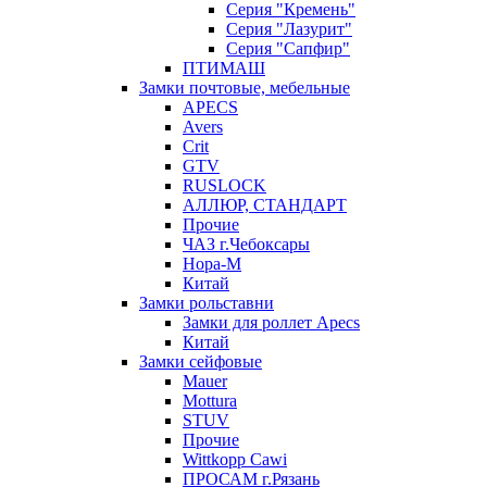
Серия "Кремень"
Серия "Лазурит"
Серия "Сапфир"
ПТИМАШ
Замки почтовые, мебельные
APECS
Avers
Crit
GTV
RUSLOCK
АЛЛЮР, СТАНДАРТ
Прочие
ЧАЗ г.Чебоксары
Нора-М
Китай
Замки рольставни
Замки для роллет Apecs
Китай
Замки сейфовые
Mauer
Mottura
STUV
Прочие
Wittkopp Cawi
ПРОСАМ г.Рязань