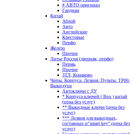
# АВТО оригинал
Гардиан
Китай
Аблой
Авто
Английские
Крестовые
Перфо
Железо
Прочие
Литье Россия (дверняк, перфо)
Пермь
Прочие
ЗТЛ, Конаково
Чипы. Корпуса. Лезвия. Пульты. TP00.
Выкидухи
Автоключи с ДУ
* Корпуса ключей ( Box ) китай
(цена без услуг)
** Выкидные ключи (цена без
услуг)
*** Лезвия для выкидных,
составных и"smart key" (цена без
услуг)