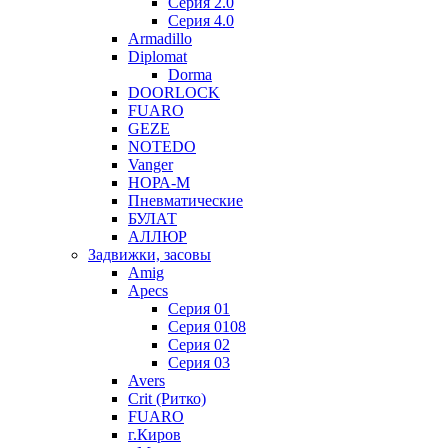
Серия 2.0
Серия 4.0
Armadillo
Diplomat
Dorma
DOORLOCK
FUARO
GEZE
NOTEDO
Vanger
НОРА-М
Пневматические
БУЛАТ
АЛЛЮР
Задвижки, засовы
Amig
Apecs
Серия 01
Серия 0108
Серия 02
Серия 03
Avers
Crit (Ритко)
FUARO
г.Киров