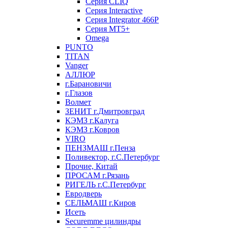
Серия CLIQ
Серия Interactive
Серия Integrator 466P
Серия MT5+
Omega
PUNTO
TITAN
Vanger
АЛЛЮР
г.Барановичи
г.Глазов
Волмет
ЗЕНИТ г.Дмитровград
КЭМЗ г.Калуга
КЭМЗ г.Ковров
VIRO
ПЕНЗМАШ г.Пенза
Поливектор, г.С.Петербург
Прочие, Китай
ПРОСАМ г.Рязань
РИГЕЛЬ г.С.Петербург
Евродверь
СЕЛЬМАШ г.Киров
Исеть
Securemme цилиндры