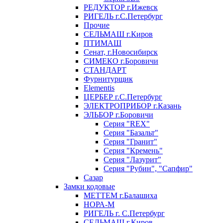
РЕДУКТОР г.Ижевск
РИГЕЛЬ г.С.Петербург
Прочие
СЕЛЬМАШ г.Киров
ПТИМАШ
Сенат, г.Новосибирск
СИМЕКО г.Боровичи
СТАНДАРТ
Фурнитурщик
Elementis
ЦЕРБЕР г.С.Петербург
ЭЛЕКТРОПРИБОР г.Казань
ЭЛЬБОР г.Боровичи
Серия "REX"
Серия "Базальт"
Серия "Гранит"
Серия "Кремень"
Серия "Лазурит"
Серия "Рубин", "Сапфир"
Сазар
Замки кодовые
МЕТТЕМ г.Балашиха
НОРА-М
РИГЕЛЬ г. С.Петербург
СЕЛЬМАШ г.Киров