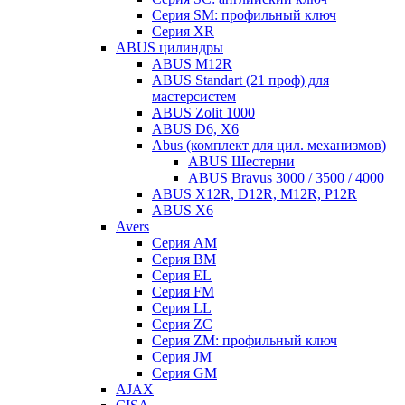
Серия SM: профильный ключ
Серия XR
ABUS цилиндры
ABUS M12R
ABUS Standart (21 проф) для
мастерсистем
ABUS Zolit 1000
ABUS D6, X6
Abus (комплект для цил. механизмов)
ABUS Шестерни
ABUS Bravus 3000 / 3500 / 4000
ABUS X12R, D12R, M12R, P12R
ABUS X6
Avers
Серия AM
Серия BM
Серия EL
Серия FM
Серия LL
Серия ZC
Серия ZM: профильный ключ
Серия JM
Серия GM
AJAX