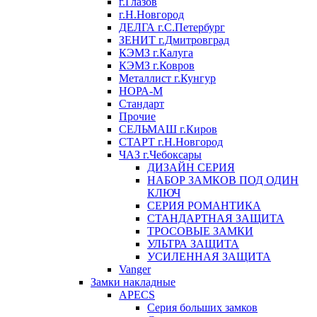
г.Глазов
г.Н.Новгород
ДЕЛГА г.С.Петербург
ЗЕНИТ г.Дмитровград
КЭМЗ г.Калуга
КЭМЗ г.Ковров
Металлист г.Кунгур
НОРА-М
Стандарт
Прочие
СЕЛЬМАШ г.Киров
СТАРТ г.Н.Новгород
ЧАЗ г.Чебоксары
ДИЗАЙН СЕРИЯ
НАБОР ЗАМКОВ ПОД ОДИН
КЛЮЧ
СЕРИЯ РОМАНТИКА
СТАНДАРТНАЯ ЗАЩИТА
ТРОСОВЫЕ ЗАМКИ
УЛЬТРА ЗАЩИТА
УСИЛЕННАЯ ЗАЩИТА
Vanger
Замки накладные
APECS
Серия больших замков